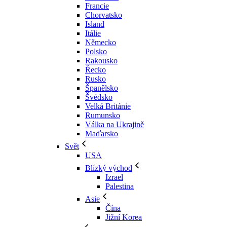
Francie
Chorvatsko
Island
Itálie
Německo
Polsko
Rakousko
Řecko
Rusko
Španělsko
Švédsko
Velká Británie
Rumunsko
Válka na Ukrajině
Maďarsko
Svět
USA
Blízký východ
Izrael
Palestina
Asie
Čína
Jižní Korea