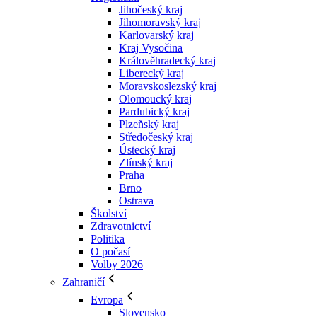
Jihočeský kraj
Jihomoravský kraj
Karlovarský kraj
Kraj Vysočina
Králověhradecký kraj
Liberecký kraj
Moravskoslezský kraj
Olomoucký kraj
Pardubický kraj
Plzeňský kraj
Středočeský kraj
Ústecký kraj
Zlínský kraj
Praha
Brno
Ostrava
Školství
Zdravotnictví
Politika
O počasí
Volby 2026
Zahraničí
Evropa
Slovensko