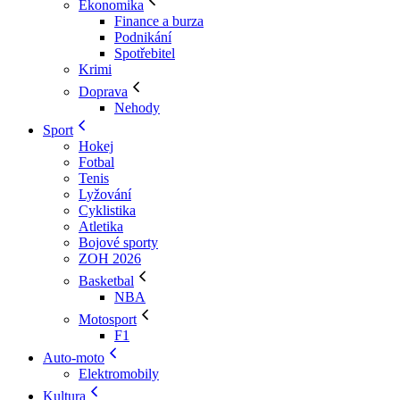
Ekonomika
Finance a burza
Podnikání
Spotřebitel
Krimi
Doprava
Nehody
Sport
Hokej
Fotbal
Tenis
Lyžování
Cyklistika
Atletika
Bojové sporty
ZOH 2026
Basketbal
NBA
Motosport
F1
Auto-moto
Elektromobily
Kultura