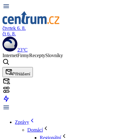
čtvrtek 6. 8.
čt 6. 8.
23°C
Internet
Firmy
Recepty
Slovníky
Přihlášení
Zprávy
Domácí
Regionální