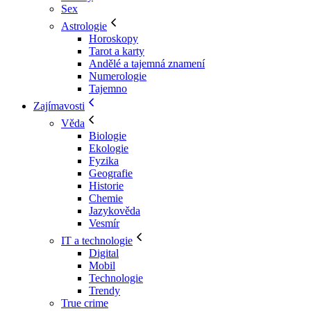
Sex
Astrologie
Horoskopy
Tarot a karty
Andělé a tajemná znamení
Numerologie
Tajemno
Zajímavosti
Věda
Biologie
Ekologie
Fyzika
Geografie
Historie
Chemie
Jazykověda
Vesmír
IT a technologie
Digital
Mobil
Technologie
Trendy
True crime