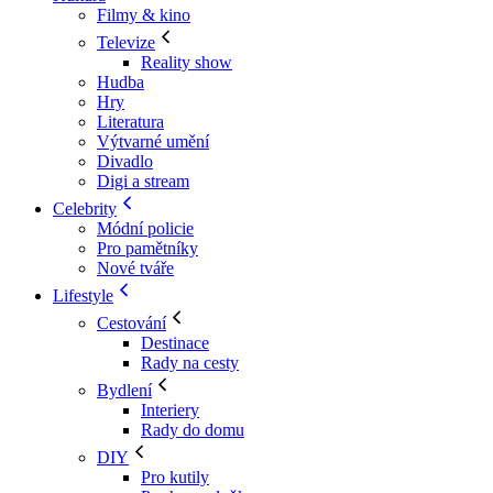
Filmy & kino
Televize
Reality show
Hudba
Hry
Literatura
Výtvarné umění
Divadlo
Digi a stream
Celebrity
Módní policie
Pro pamětníky
Nové tváře
Lifestyle
Cestování
Destinace
Rady na cesty
Bydlení
Interiery
Rady do domu
DIY
Pro kutily