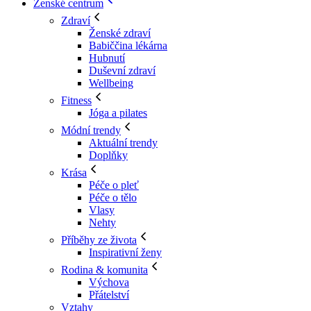
Ženské centrum
Zdraví
Ženské zdraví
Babiččina lékárna
Hubnutí
Duševní zdraví
Wellbeing
Fitness
Jóga a pilates
Módní trendy
Aktuální trendy
Doplňky
Krása
Péče o pleť
Péče o tělo
Vlasy
Nehty
Příběhy ze života
Inspirativní ženy
Rodina & komunita
Výchova
Přátelství
Vztahy