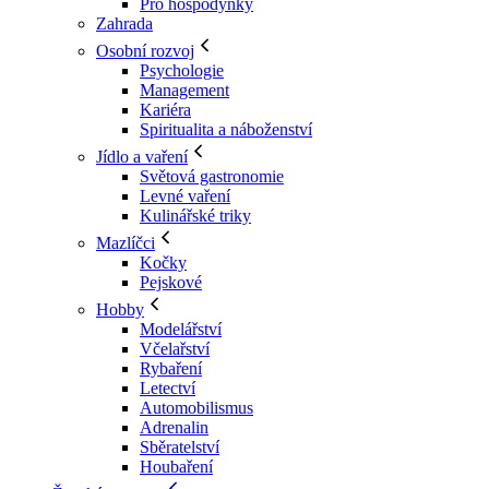
Pro hospodyňky
Zahrada
Osobní rozvoj
Psychologie
Management
Kariéra
Spiritualita a náboženství
Jídlo a vaření
Světová gastronomie
Levné vaření
Kulinářské triky
Mazlíčci
Kočky
Pejskové
Hobby
Modelářství
Včelařství
Rybaření
Letectví
Automobilismus
Adrenalin
Sběratelství
Houbaření