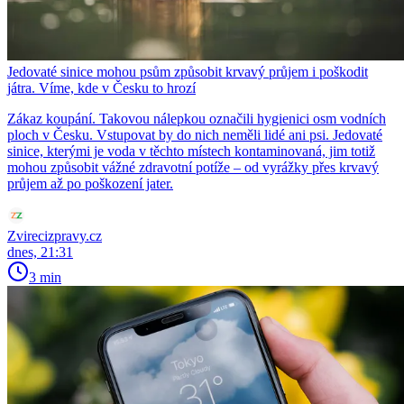
Jedovaté sinice mohou psům způsobit krvavý průjem i poškodit
játra. Víme, kde v Česku to hrozí
Zákaz koupání. Takovou nálepkou označili hygienici osm vodních
ploch v Česku. Vstupovat by do nich neměli lidé ani psi. Jedovaté
sinice, kterými je voda v těchto místech kontaminovaná, jim totiž
mohou způsobit vážné zdravotní potíže – od vyrážky přes krvavý
průjem až po poškození jater.
Zvirecizpravy.cz
dnes, 21:31
3 min