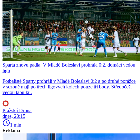
Sparta znovu padla. V Mladé Boleslavi prohrála 0:2, domácí vedou
ligu
Fotbalisté Sparty prohráli v Mladé Boleslavi 0:2 a po druhé porážce
v sezoně mají po třech ligových kolech pouze tři body. Středočeši
vedou tabulku.
Pražská Drbna
dnes, 20:15
1 min
Reklama