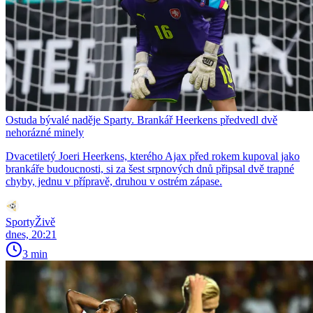
Ostuda bývalé naděje Sparty. Brankář Heerkens předvedl dvě
nehorázné minely
Dvacetiletý Joeri Heerkens, kterého Ajax před rokem kupoval jako
brankáře budoucnosti, si za šest srpnových dnů připsal dvě trapné
chyby, jednu v přípravě, druhou v ostrém zápase.
SportyŽivě
dnes, 20:21
3 min