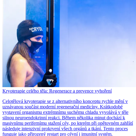
Kryoterapie celého těla: Regenerace a prevence vyhoření
Celotělová kryoterapie se z alternativního konceptu rychle mění v
uznávanou součást moderní regenerační medicíny. Krátkodobé
vystavení organismu extrémnímu suchému chladu vyvolává v těle
silnou neuroendokrinní reakci. Během několika minut dochází k
masivnímu perifernímu stažení cév, po kterém při opětovném zahřátí
následuje intenzivní prokrvení všech orgánů a tkání. Tento proces
funguje jako přirozený restart pro cévní i imunitní systém.