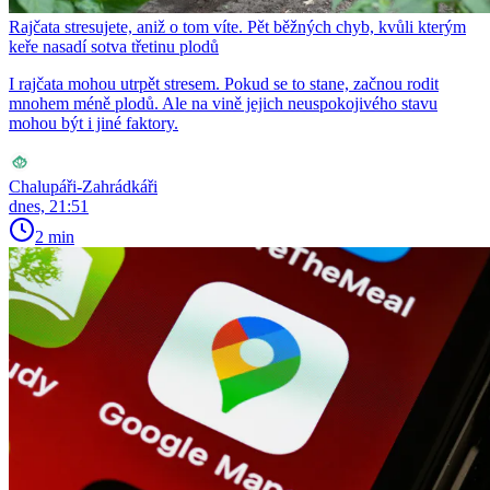
Rajčata stresujete, aniž o tom víte. Pět běžných chyb, kvůli kterým
keře nasadí sotva třetinu plodů
I rajčata mohou utrpět stresem. Pokud se to stane, začnou rodit
mnohem méně plodů. Ale na vině jejich neuspokojivého stavu
mohou být i jiné faktory.
Chalupáři-Zahrádkáři
dnes, 21:51
2 min