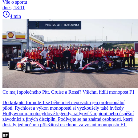
Vše o sportu
dnes, 18:11
4 min
Co mají společného Pitt, Cruise a Rossi? Všichni řídili monopost F1
Do kokpitu formule 1 se během let neposadili jen profesionální
piloti. Rychlost a výkon monopostů si vyzkoušely také hvězdy
Hollywoodu, motocyklové legendy, rallyoví šampioni nebo úspěšní
závodníci z jiných disciplín. Podívejte se na známé osobnosti, které
dostaly jedinečnou příležitost usednout za volant monopostu F1.