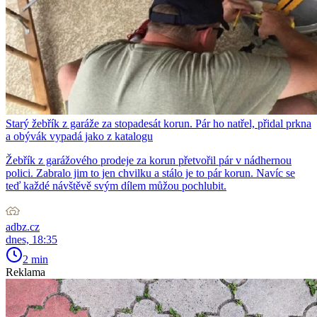
Starý žebřík z garáže za stopadesát korun. Pár ho natřel, přidal prkna
a obývák vypadá jako z katalogu
Žebřík z garážového prodeje za korun přetvořil pár v nádhernou
polici. Zabralo jim to jen chvilku a stálo je to pár korun. Navíc se
teď každé návštěvě svým dílem můžou pochlubit.
adbz.cz
dnes, 18:35
2 min
Reklama