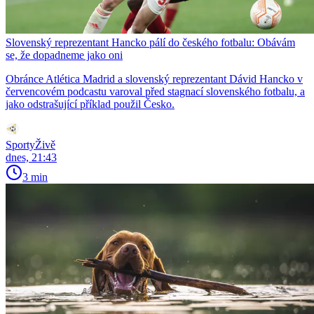
Slovenský reprezentant Hancko pálí do českého fotbalu: Obávám
se, že dopadneme jako oni
Obránce Atlética Madrid a slovenský reprezentant Dávid Hancko v
červencovém podcastu varoval před stagnací slovenského fotbalu, a
jako odstrašující příklad použil Česko.
SportyŽivě
dnes, 21:43
3 min