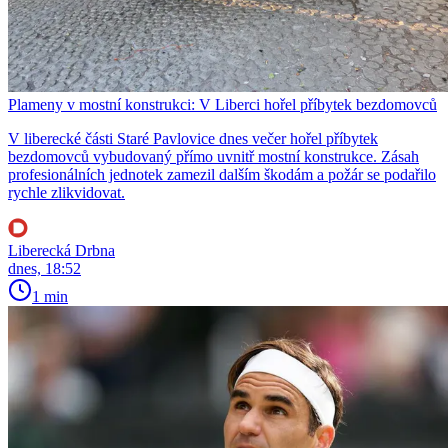
Plameny v mostní konstrukci: V Liberci hořel příbytek bezdomovců
V liberecké části Staré Pavlovice dnes večer hořel příbytek
bezdomovců vybudovaný přímo uvnitř mostní konstrukce. Zásah
profesionálních jednotek zamezil dalším škodám a požár se podařilo
rychle zlikvidovat.
Liberecká Drbna
dnes, 18:52
1 min