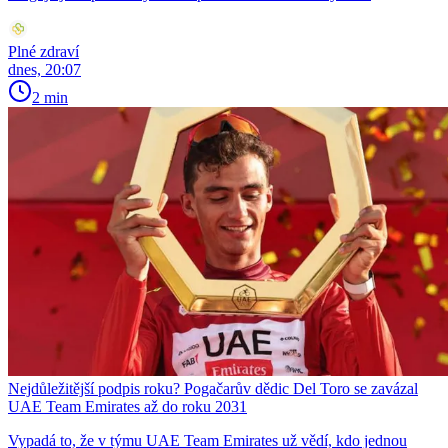
Plné zdraví
dnes, 20:07
2 min
Nejdůležitější podpis roku? Pogačarův dědic Del Toro se zavázal
UAE Team Emirates až do roku 2031
Vypadá to, že v týmu UAE Team Emirates už vědí, kdo jednou