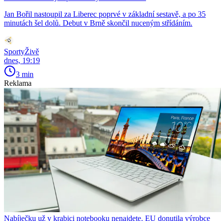
Jan Bořil nastoupil za Liberec poprvé v základní sestavě, a po 35
minutách šel dolů. Debut v Brně skončil nuceným střídáním.
SportyŽivě
dnes, 19:19
3 min
Reklama
Nabíječku už v krabici notebooku nenajdete. EU donutila výrobce