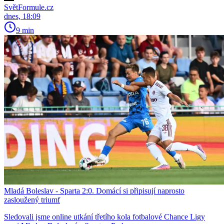
SvětFormule.cz
dnes, 18:09
9 min
Mladá Boleslav - Sparta 2:0. Domácí si připisují naprosto
zasloužený triumf
Sledovali jsme online utkání třetího kola fotbalové Chance Ligy