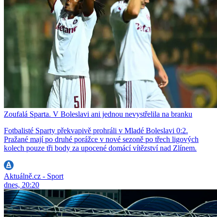
Zoufalá Sparta. V Boleslavi ani jednou nevystřelila na branku
Fotbalisté Sparty překvapivě prohráli v Mladé Boleslavi 0:2.
Pražané mají po druhé porážce v nové sezoně po třech ligových
kolech pouze tři body za upocené domácí vítězství nad Zlínem.
Aktuálně.cz - Sport
dnes, 20:20