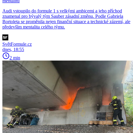
mentalitu
Audi vstoupilo do formule 1 s velkými ambicemi a jeho příchod
znamenal pro bývalý tým Sauber zásadní změnu. Podle Gabriela
Bortoleta se proměnila nejen finanční situace a technické zázemí, ale
především mentalita celého týmu.
SvětFormule.cz
dnes, 18:55
2 min