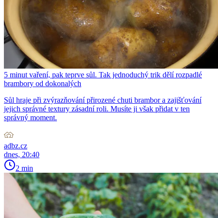
5 minut vaření, pak teprve sůl. Tak jednoduchý trik dělí rozpadlé
brambory od dokonalých
Sůl hraje při zvýrazňování přirozené chuti brambor a zajišťování
jejich správné textury zásadní roli. Musíte ji však přidat v ten
správný moment.
adbz.cz
dnes, 20:40
2 min