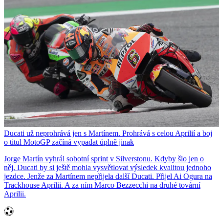
Ducati už neprohrává jen s Martínem. Prohrává s celou Aprilií a boj
o titul MotoGP začíná vypadat úplně jinak
Jorge Martín vyhrál sobotní sprint v Silverstonu. Kdyby šlo jen o
něj, Ducati by si ještě mohla vysvětlovat výsledek kvalitou jednoho
jezdce. Jenže za Martínem nepřijela další Ducati. Přijel Ai Ogura na
Trackhouse Aprilii. A za ním Marco Bezzecchi na druhé tovární
Aprilii.