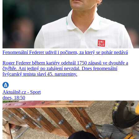
Fenomenální Federer udivil i počinem, za který se pohár nedává
Roger Federer během kariéry odehrál 1750 zápasů ve dvouhře a
čtyřhře. Ani jediný po zahájení nevzdal. Dnes fenomenální
švýcarský tenista slaví 45. narozeniny.
Aktuálně.cz - Sport
dnes, 18:50