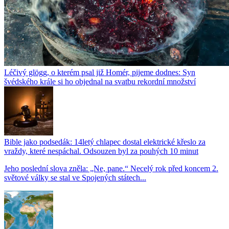
Léčivý glögg, o kterém psal již Homér, pijeme dodnes: Syn
švédského krále si ho objednal na svatbu rekordní množství
Bible jako podsedák: 14letý chlapec dostal elektrické křeslo za
vraždy, které nespáchal. Odsouzen byl za pouhých 10 minut
Jeho poslední slova zněla: „Ne, pane.“ Necelý rok před koncem 2.
světové války se stal ve Spojených státech...