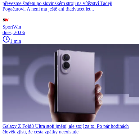
převezme štafetu po slovinském stroji na vítězství Tadeji
Pogačarovi. A není mu ještě ani třiadvacet let...
SportWin
dnes, 20:06
1 min
Galaxy Z Fold8 Ultra stojí jmění, ale stojí za to. Po pár hodinách
člověk zjistí, že cesta zpátky neexistuje