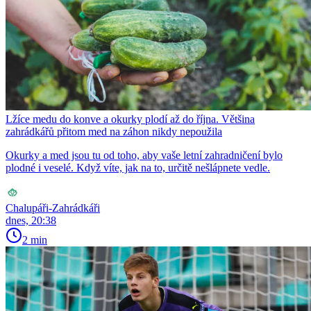
Lžíce medu do konve a okurky plodí až do října. Většina
zahrádkářů přitom med na záhon nikdy nepoužila
Okurky a med jsou tu od toho, aby vaše letní zahradničení bylo
plodné i veselé. Když víte, jak na to, určitě nešlápnete vedle.
Chalupáři-Zahrádkáři
dnes, 20:38
2 min