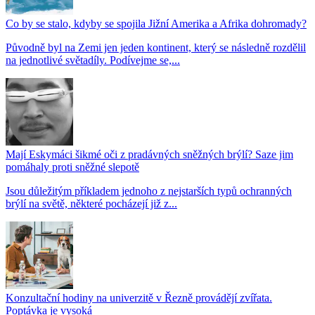
Co by se stalo, kdyby se spojila Jižní Amerika a Afrika dohromady?
Původně byl na Zemi jen jeden kontinent, který se následně rozdělil
na jednotlivé světadíly. Podívejme se,...
Mají Eskymáci šikmé oči z pradávných sněžných brýlí? Saze jim
pomáhaly proti sněžné slepotě
Jsou důležitým příkladem jednoho z nejstarších typů ochranných
brýlí na světě, některé pocházejí již z...
Konzultační hodiny na univerzitě v Řezně provádějí zvířata.
Poptávka je vysoká