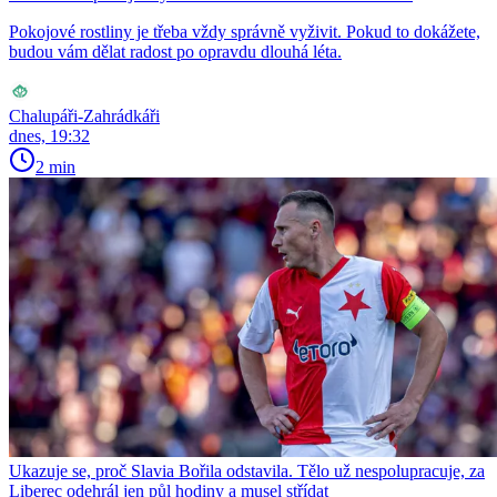
Pokojové rostliny je třeba vždy správně vyživit. Pokud to dokážete,
budou vám dělat radost po opravdu dlouhá léta.
Chalupáři-Zahrádkáři
dnes, 19:32
2 min
Ukazuje se, proč Slavia Bořila odstavila. Tělo už nespolupracuje, za
Liberec odehrál jen půl hodiny a musel střídat