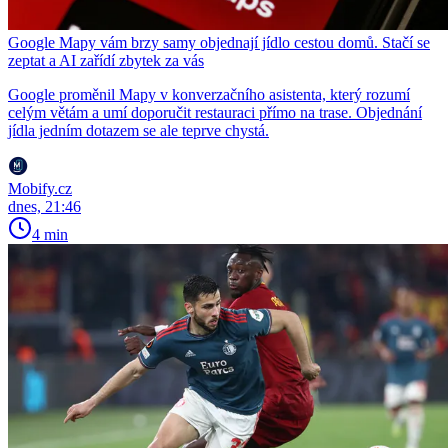
Google Mapy vám brzy samy objednají jídlo cestou domů. Stačí se
zeptat a AI zařídí zbytek za vás
Google proměnil Mapy v konverzačního asistenta, který rozumí
celým větám a umí doporučit restauraci přímo na trase. Objednání
jídla jedním dotazem se ale teprve chystá.
Mobify.cz
dnes, 21:46
4 min