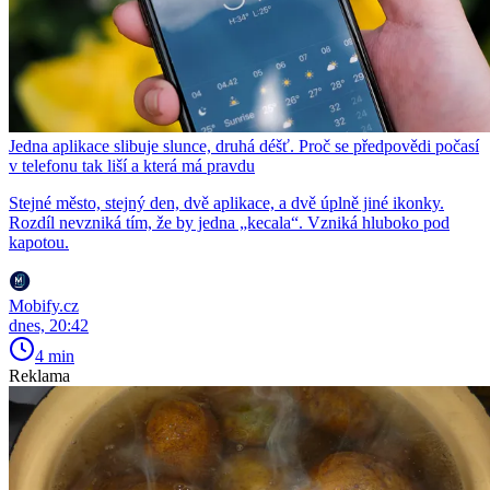
Jedna aplikace slibuje slunce, druhá déšť. Proč se předpovědi počasí
v telefonu tak liší a která má pravdu
Stejné město, stejný den, dvě aplikace, a dvě úplně jiné ikonky.
Rozdíl nevzniká tím, že by jedna „kecala“. Vzniká hluboko pod
kapotou.
Mobify.cz
dnes, 20:42
4 min
Reklama