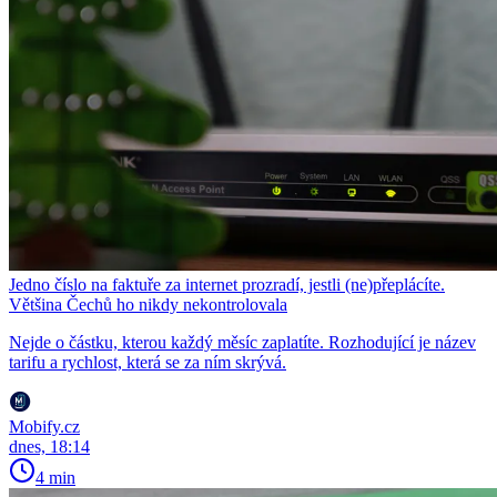
Jedno číslo na faktuře za internet prozradí, jestli (ne)přeplácíte.
Většina Čechů ho nikdy nekontrolovala
Nejde o částku, kterou každý měsíc zaplatíte. Rozhodující je název
tarifu a rychlost, která se za ním skrývá.
Mobify.cz
dnes, 18:14
4 min