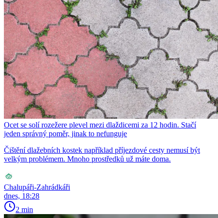
Ocet se solí rozežere plevel mezi dlaždicemi za 12 hodin. Stačí
jeden správný poměr, jinak to nefunguje
Čištění dlažebních kostek například příjezdové cesty nemusí být
velkým problémem. Mnoho prostředků už máte doma.
Chalupáři-Zahrádkáři
dnes, 18:28
2 min