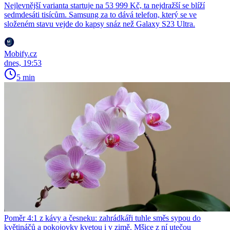
Nejlevnější varianta startuje na 53 999 Kč, ta nejdražší se blíží
sedmdesáti tisícům. Samsung za to dává telefon, který se ve
složeném stavu vejde do kapsy snáz než Galaxy S23 Ultra.
Mobify.cz
dnes, 19:53
5 min
Poměr 4:1 z kávy a česneku: zahrádkáři tuhle směs sypou do
květináčů a pokojovky kvetou i v zimě. Mšice z ní utečou