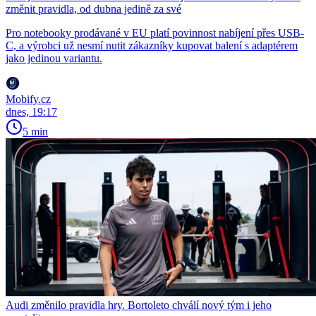
změnit pravidla, od dubna jedině za své
Pro notebooky prodávané v EU platí povinnost nabíjení přes USB-
C, a výrobci už nesmí nutit zákazníky kupovat balení s adaptérem
jako jedinou variantu.
Mobify.cz
dnes, 19:17
5 min
Audi změnilo pravidla hry. Bortoleto chválí nový tým i jeho