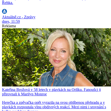
Řehka.
Aktuálně.cz - Zprávy
dnes, 11:59
Reklama
Kateřina Brožová v 58 letech v plavkách na Orlíku. Fanoušci ji
přirovnali k Marilyn Monroe
Herečka a zpěvačka opět vyrazila na svou oblíbenou přehradu a v
plavkách rozpoutala vlnu obdivných reakcí. Mezi nimi i srovnání s