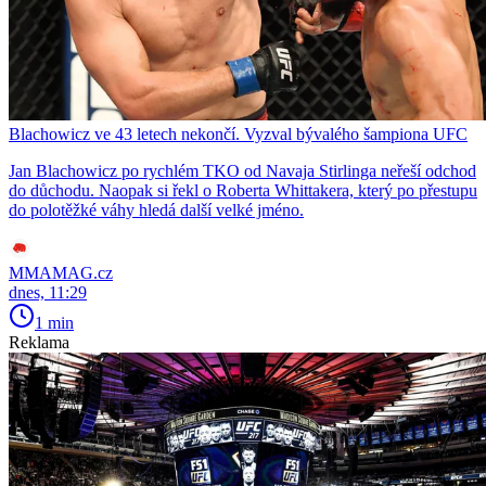
Blachowicz ve 43 letech nekončí. Vyzval bývalého šampiona UFC
Jan Blachowicz po rychlém TKO od Navaja Stirlinga neřeší odchod
do důchodu. Naopak si řekl o Roberta Whittakera, který po přestupu
do polotěžké váhy hledá další velké jméno.
MMAMAG.cz
dnes, 11:29
1 min
Reklama