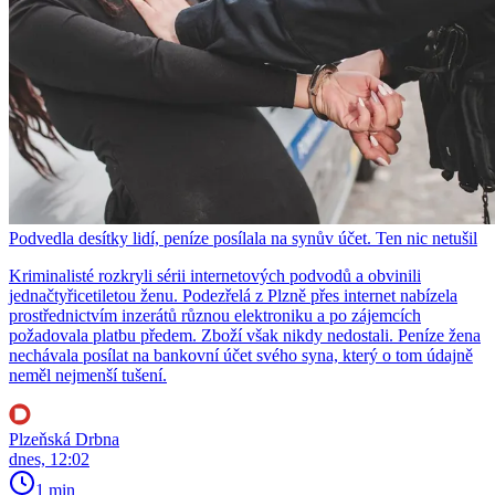
Podvedla desítky lidí, peníze posílala na synův účet. Ten nic netušil
Kriminalisté rozkryli sérii internetových podvodů a obvinili
jednačtyřicetiletou ženu. Podezřelá z Plzně přes internet nabízela
prostřednictvím inzerátů různou elektroniku a po zájemcích
požadovala platbu předem. Zboží však nikdy nedostali. Peníze žena
nechávala posílat na bankovní účet svého syna, který o tom údajně
neměl nejmenší tušení.
Plzeňská Drbna
dnes, 12:02
1 min