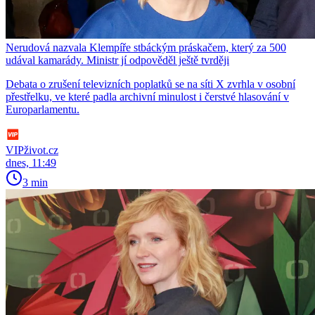
Nerudová nazvala Klempíře stbáckým práskačem, který za 500
udával kamarády. Ministr jí odpověděl ještě tvrději
Debata o zrušení televizních poplatků se na síti X zvrhla v osobní
přestřelku, ve které padla archivní minulost i čerstvé hlasování v
Europarlamentu.
VIPživot.cz
dnes, 11:49
3 min