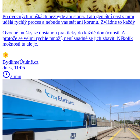
Po ovocných muškách nezbyde ani stopa. Tato geniální past s nimi
udělá rychlý proces a nebude vás stát ani korunu. Zvládne to každý
Ovocné mušky se dostanou prakticky do každé domácnosti. A
protože se velmi rychle množí, není snadné se jich zbavit. Několik
možností tu ale je.
BydlímeÚtulně.cz
dnes, 11:05
2 min