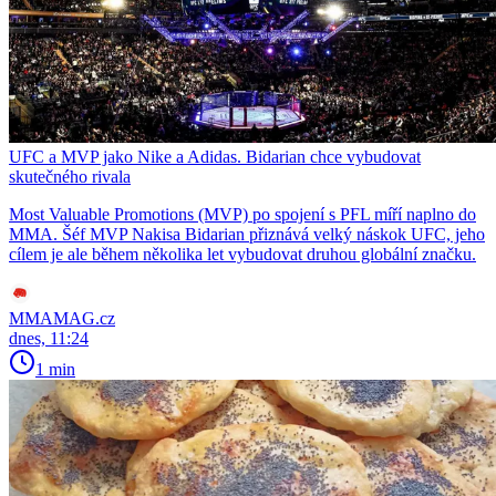
UFC a MVP jako Nike a Adidas. Bidarian chce vybudovat
skutečného rivala
Most Valuable Promotions (MVP) po spojení s PFL míří naplno do
MMA. Šéf MVP Nakisa Bidarian přiznává velký náskok UFC, jeho
cílem je ale během několika let vybudovat druhou globální značku.
MMAMAG.cz
dnes, 11:24
1 min