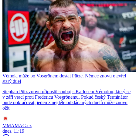
Vémola může po Vosgrönem dostat Pütze. Němec znovu otevřel
starý duel
Stephan Pütz znovu připustil souboj s Karlosem Vémolou, který se
v září vrací proti Fredericu Vosgrönemu. Pokud český Terminátor
bude pokračovat, jeden z nejdéle odkládaných duelů může znovu
ožít.
MMAMAG.cz
dnes, 11:19