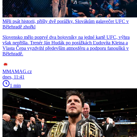
Měli psát historii, přišly dvě porážky. Slovákům galavečer UFC v
Bělehradě zhořkl
Slovensko mělo poprvé dva bojovníky na jedné kartě UFC, výhra
však nepřišla. Trenér Ján Hudák po porážkách Ľudovíta Kleina a
Vlasta Čepa vyzdvihl především atmosféru a podporu fanoušků v
Bělehradě.
MMAMAG.cz
dnes, 11:41
1 min