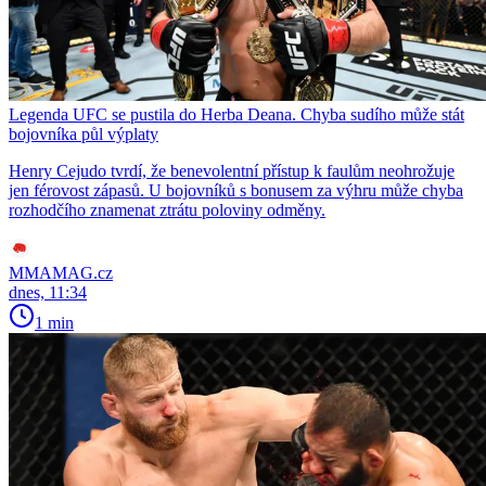
Legenda UFC se pustila do Herba Deana. Chyba sudího může stát
bojovníka půl výplaty
Henry Cejudo tvrdí, že benevolentní přístup k faulům neohrožuje
jen férovost zápasů. U bojovníků s bonusem za výhru může chyba
rozhodčího znamenat ztrátu poloviny odměny.
MMAMAG.cz
dnes, 11:34
1 min