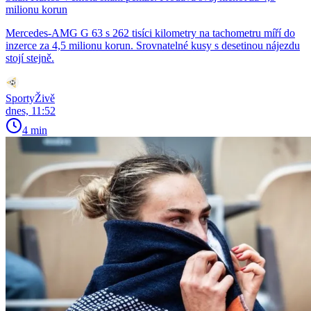
milionu korun
Mercedes-AMG G 63 s 262 tisíci kilometry na tachometru míří do
inzerce za 4,5 milionu korun. Srovnatelné kusy s desetinou nájezdu
stojí stejně.
SportyŽivě
dnes, 11:52
4 min