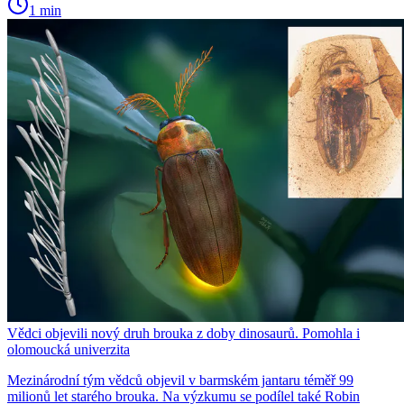
1 min
Vědci objevili nový druh brouka z doby dinosaurů. Pomohla i
olomoucká univerzita
Mezinárodní tým vědců objevil v barmském jantaru téměř 99
milionů let starého brouka. Na výzkumu se podílel také Robin