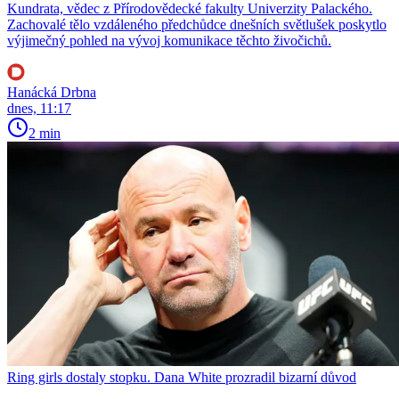
Kundrata, vědec z Přírodovědecké fakulty Univerzity Palackého.
Zachovalé tělo vzdáleného předchůdce dnešních světlušek poskytlo
výjimečný pohled na vývoj komunikace těchto živočichů.
Hanácká Drbna
dnes, 11:17
2 min
Ring girls dostaly stopku. Dana White prozradil bizarní důvod