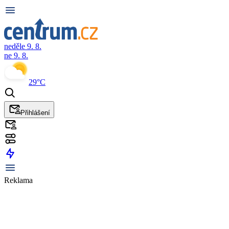
neděle 9. 8.
ne 9. 8.
29°C
Přihlášení
Reklama