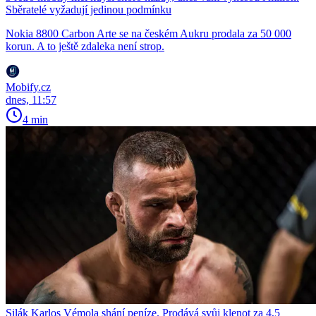
Sběratelé vyžadují jedinou podmínku
Nokia 8800 Carbon Arte se na českém Aukru prodala za 50 000
korun. A to ještě zdaleka není strop.
Mobify.cz
dnes, 11:57
4 min
Silák Karlos Vémola shání peníze. Prodává svůj klenot za 4,5