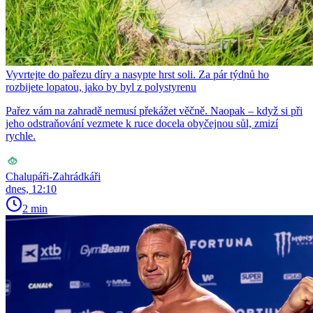
Vyvrtejte do pařezu díry a nasypte hrst soli. Za pár týdnů ho
rozbijete lopatou, jako by byl z polystyrenu
Pařez vám na zahradě nemusí překážet věčně. Naopak – když si při
jeho odstraňování vezmete k ruce docela obyčejnou sůl, zmizí
rychle.
Chalupáři-Zahrádkáři
dnes, 12:10
2 min