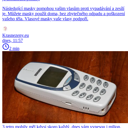
Následující masky pomohou vašim vlasům proti vypadávání a zesílí
je. Můžete masky použít doma, bez zbytečného odpadu a poškození
vašeho těla. Vlasové masky vaše vlasy podpoří.
Krasnezeny.eu
dnes, 11:57
2 min
3 retro mobily měl kdysi skoro každý, dnes vám vynesou i milion.