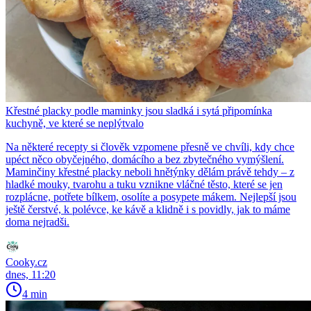
Křestné placky podle maminky jsou sladká i sytá připomínka
kuchyně, ve které se neplýtvalo
Na některé recepty si člověk vzpomene přesně ve chvíli, kdy chce
upéct něco obyčejného, domácího a bez zbytečného vymýšlení.
Maminčiny křestné placky neboli hnětýnky dělám právě tehdy – z
hladké mouky, tvarohu a tuku vznikne vláčné těsto, které se jen
rozplácne, potřete bílkem, osolíte a posypete mákem. Nejlepší jsou
ještě čerstvé, k polévce, ke kávě a klidně i s povidly, jak to máme
doma nejradši.
Cooky.cz
dnes, 11:20
4 min