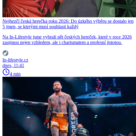
Nejhezčí česká herečka roku 2026: Do úzkého výběru se dostalo jen
5 jmen, se kterými musí souhlasit každý
Na In-Lifestyle jsme vybrali pět českých hereček, které v roce 2026
zaujmou nejen vzhledem, ale i charismatem a profesní jistotou.
In-lifestyle.cz
dnes, 11:41
4 min