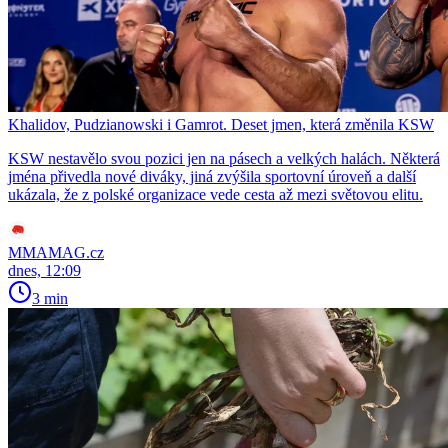
Khalidov, Pudzianowski i Gamrot. Deset jmen, která změnila KSW
KSW nestavělo svou pozici jen na pásech a velkých halách. Některá
jména přivedla nové diváky, jiná zvýšila sportovní úroveň a další
ukázala, že z polské organizace vede cesta až mezi světovou elitu.
MMAMAG.cz
dnes, 12:09
3 min