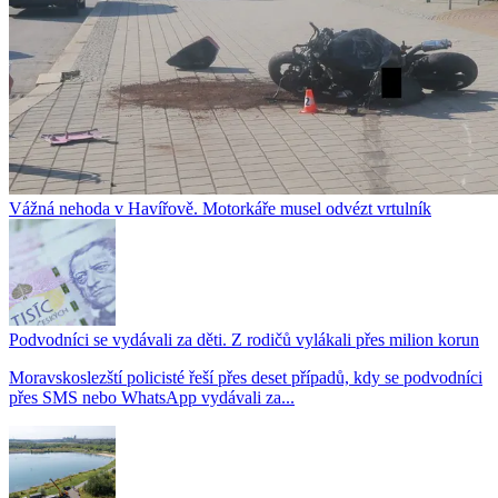
Vážná nehoda v Havířově. Motorkáře musel odvézt vrtulník
Podvodníci se vydávali za děti. Z rodičů vylákali přes milion korun
Moravskoslezští policisté řeší přes deset případů, kdy se podvodníci
přes SMS nebo WhatsApp vydávali za...