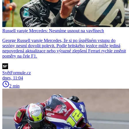
Russell varuje Mercedes: Nesmíme usnout na vavřínech
George Russell varuje Mercedes, že si po úspěšném vstupu do
sezóny nesmí dovolit polevit. Podle britského jezdce může jediná
nepovedená aktualizace nebo výrazné zlepšení Ferrari rychle změnit
poměry na čele F1.
SvětFormule.cz
dnes, 11:04
2 min