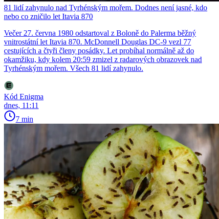
81 lidí zahynulo nad Tyrhénským mořem. Dodnes není jasné, kdo
nebo co zničilo let Itavia 870
Večer 27. června 1980 odstartoval z Boloně do Palerma běžný
vnitrostátní let Itavia 870. McDonnell Douglas DC-9 vezl 77
cestujících a čtyři členy posádky. Let probíhal normálně až do
okamžiku, kdy kolem 20:59 zmizel z radarových obrazovek nad
Tyrhénským mořem. Všech 81 lidí zahynulo.
Kód Enigma
dnes, 11:11
7 min