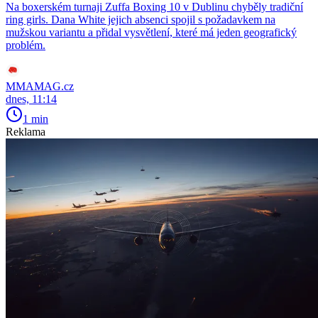
Na boxerském turnaji Zuffa Boxing 10 v Dublinu chyběly tradiční
ring girls. Dana White jejich absenci spojil s požadavkem na
mužskou variantu a přidal vysvětlení, které má jeden geografický
problém.
MMAMAG.cz
dnes, 11:14
1 min
Reklama