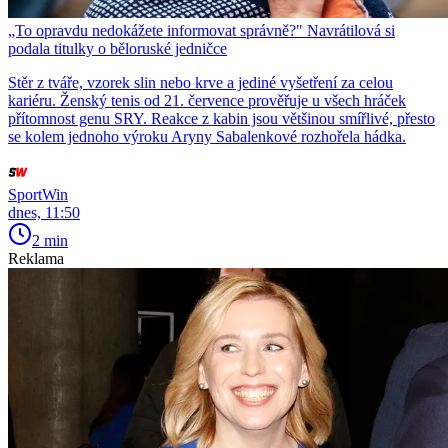
„To opravdu nedokážete informovat správně?" Navrátilová si
podala titulky o běloruské jedničce
Stěr z tváře, vzorek slin nebo krve a jediné vyšetření za celou
kariéru. Ženský tenis od 21. července prověřuje u všech hráček
přítomnost genu SRY. Reakce z kabin jsou většinou smířlivé, přesto
se kolem jednoho výroku Aryny Sabalenkové rozhořela hádka.
SportWin
dnes, 11:50
2 min
Reklama