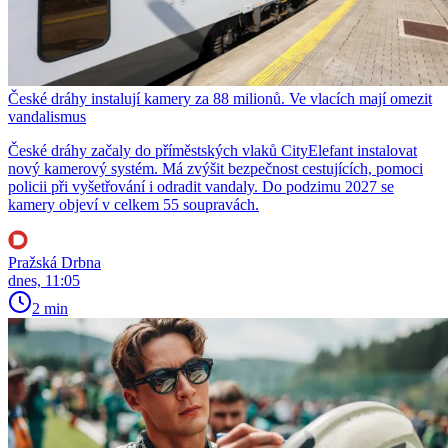
České dráhy instalují kamery za 88 milionů. Ve vlacích mají omezit
vandalismus
České dráhy začaly do příměstských vlaků CityElefant instalovat
nový kamerový systém. Má zvýšit bezpečnost cestujících, pomoci
policii při vyšetřování i odradit vandaly. Do podzimu 2027 se
kamery objeví v celkem 55 soupravách.
Pražská Drbna
dnes, 11:05
2 min