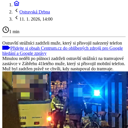
Ostravská Drbna
11. 1. 2026, 14:00
1 min
Ostravští strážníci zadrželi muže, který si přisvojil nalezený telefon
Přidejte si obsah Centrum.cz do oblíbených zdrojů pro Google
hledání a Google zprávy
Minulou neděli po půlnoci zadrželi ostravští strážníci na tramvajové
zastávce v Zábřehu 41letého muže, který si přisvojil mobilní telefon.
Muž byl zadržen právě ve chvíli, kdy nastupoval do tramvaje.