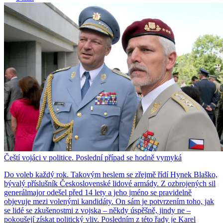
Čeští vojáci v politice. Poslední případ se hodně vymyká
Do voleb každý rok. Takovým heslem se zřejmě řídí Hynek Blaško,
bývalý příslušník Československé lidové armády. Z ozbrojených sil
generálmajor odešel před 14 lety a jeho jméno se pravidelně
objevuje mezi volenými kandidáty. On sám je potvrzením toho, jak
se lidé se zkušenostmi z vojska – někdy úspěšně, jindy ne –
pokoušejí získat politický vliv. Posledním z této řady je Karel