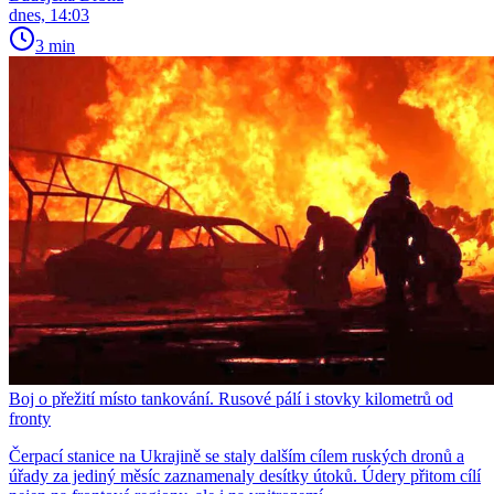
dnes, 14:03
3 min
Boj o přežití místo tankování. Rusové pálí i stovky kilometrů od
fronty
Čerpací stanice na Ukrajině se staly dalším cílem ruských dronů a
úřady za jediný měsíc zaznamenaly desítky útoků. Údery přitom cílí