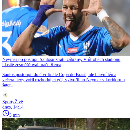
Neymar po postupu Santosu ztratil zábrany. V útrobách stadionu
hlasitě zesměšňoval hráče Rema
Santos postoupil do čtvrtfinále Copa do Brasil, ale hlavní téma
večera nevytvořil rozhodující gól, vytvořil ho Neymar v koridoru u
šaten.
SportyŽivě
dnes, 14:14
3 min