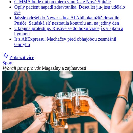
G MMA bude mít premiéru v pražské Nové Spirále
Opilý pacient napadl zdravotníka. Deset let jiu-jitsu udělalo
své
Jaissle odešel do Newcastlu a Al Ahli okamžitě dosadilo
Pusiće. Saúdská síť neztratila kontrolu ani na jediný den
Ukrajina protestuje. Rusové se do boxu vracejí s vlajkou a
hymnou
Ir z AliExpressu. Machačev před obhajobou zesměšnil
Garryho
Zobrazit více
Sport
Vybrali jsme pro vás
Magazíny a zajímavosti