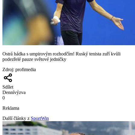
Ostrá hádka s umpirovým rozhodčím! Ruský tenista zuří kvůli
podezřelé pauze světové jedničky
Zdroj
:
profimedia
Sdílet
Denní
výzva
0
Reklama
Další články z
SportWin