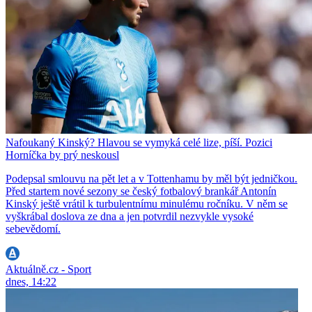
Nafoukaný Kinský? Hlavou se vymyká celé lize, píší. Pozici
Horníčka by prý neskousl
Podepsal smlouvu na pět let a v Tottenhamu by měl být jedničkou.
Před startem nové sezony se český fotbalový brankář Antonín
Kinský ještě vrátil k turbulentnímu minulému ročníku. V něm se
vyškrábal doslova ze dna a jen potvrdil nezvykle vysoké
sebevědomí.
Aktuálně.cz - Sport
dnes, 14:22