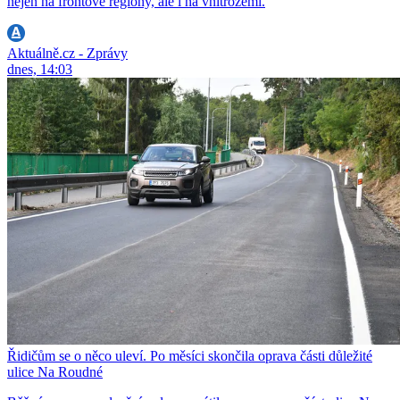
nejen na frontové regiony, ale i na vnitrozemí.
Aktuálně.cz - Zprávy
dnes, 14:03
Řidičům se o něco uleví. Po měsíci skončila oprava části důležité
ulice Na Roudné