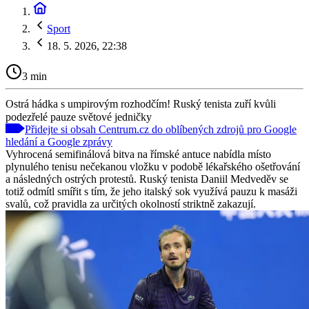
Sport
18. 5. 2026, 22:38
3 min
Ostrá hádka s umpirovým rozhodčím! Ruský tenista zuří kvůli
podezřelé pauze světové jedničky
Přidejte si obsah Centrum.cz do oblíbených zdrojů pro Google
hledání a Google zprávy
Vyhrocená semifinálová bitva na římské antuce nabídla místo
plynulého tenisu nečekanou vložku v podobě lékařského ošetřování
a následných ostrých protestů. Ruský tenista Daniil Medveděv se
totiž odmítl smířit s tím, že jeho italský sok využívá pauzu k masáži
svalů, což pravidla za určitých okolností striktně zakazují.