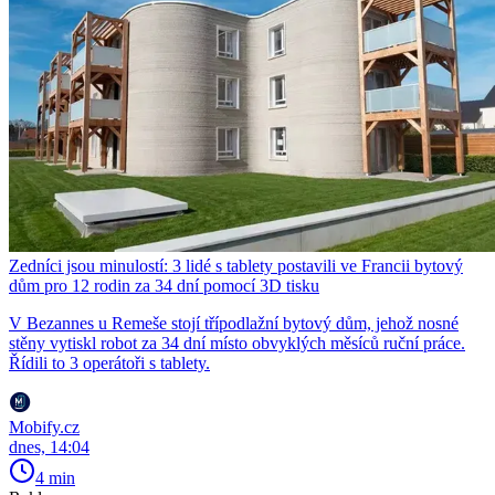
Zedníci jsou minulostí: 3 lidé s tablety postavili ve Francii bytový
dům pro 12 rodin za 34 dní pomocí 3D tisku
V Bezannes u Remeše stojí třípodlažní bytový dům, jehož nosné
stěny vytiskl robot za 34 dní místo obvyklých měsíců ruční práce.
Řídili to 3 operátoři s tablety.
Mobify.cz
dnes, 14:04
4 min