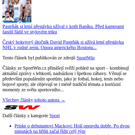
Pastrňák si letní přestávku užíval v kotli Baníku. Před kamerami
fandil řádil ve stylovém triku
Český hokejový útočník David Pastrňák si užívá letní přestávku
NHL v rodné zemi. Opora amerického Bostonu...
Tento článek byl publikován ze zdrojů
SportWin
Články ze SportWin.cz přinášejí svěží pohled na sport – kombinují
aktuální zprávy s lehkostí, nadsázkou i špetkou zábavy. Věnují se
především populárním sportům, jako je fotbal, hokej, tenis nebo
bojové sporty, ale objevují se i méně tradiční témata a kuriózní
momenty ze světa sportovního...
Všechny články tohoto autora →
Další články z kategorie
Sport
Priske o debutantovi Mackovi: Hrál opravdu dobře. Po dvou
minutách na hřišti začal řídit celý tým