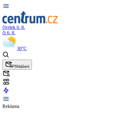
čtvrtek 6. 8.
čt 6. 8.
30°C
Přihlášení
Reklama