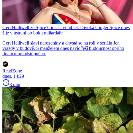
Geri Halliwell ze Spice Girls slaví 54 let. Divoká Ginger Spice dnes
žije v ústraní po boku miliardáře
Geri Halliwell slaví narozeniny a chystá se na roli v seriálu Jen
vraždy v budově. S manželem dnes navíc řeší budoucnost obřího
finančního odstupného.
ReadZone
dnes, 14:29
3 min