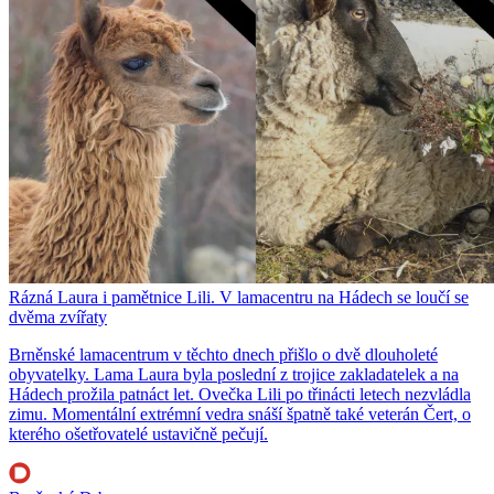
Rázná Laura i pamětnice Lili. V lamacentru na Hádech se loučí se
dvěma zvířaty
Brněnské lamacentrum v těchto dnech přišlo o dvě dlouholeté
obyvatelky. Lama Laura byla poslední z trojice zakladatelek a na
Hádech prožila patnáct let. Ovečka Lili po třinácti letech nezvládla
zimu. Momentální extrémní vedra snáší špatně také veterán Čert, o
kterého ošetřovatelé ustavičně pečují.