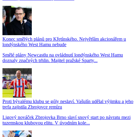
Konec smělých plánů pro Křetínského. Největším akcionářem u
londýnského West Hamu nebude
Smělé plány Newcastlu na ovládnutí londýnského West Hamu
doznaly značných trhlin. Majitel pražské Sparty...
Proti bývalému klubu se góly neslaví. Vašulín udělal výjimku a jeho
trefa zajistila Zbrojovce remízu
Ligový nováček Zbrojovka Brno slaví snový start po návratu mezi
tuzemskou klubovou elitu. V úvodním kole...