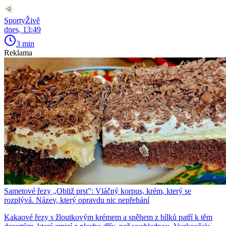
SportyŽivě
dnes, 13:49
3 min
Reklama
Sametové řezy „Obliž prst”: Vláčný korpus, krém, který se
rozplývá. Název, který opravdu nic nepřehání
Kakaové řezy s žloutkovým krémem a sněhem z bílků patří k těm