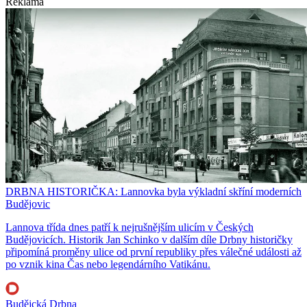
Reklama
DRBNA HISTORIČKA: Lannovka byla výkladní skříní moderních
Budějovic
Lannova třída dnes patří k nejrušnějším ulicím v Českých
Budějovicích. Historik Jan Schinko v dalším díle Drbny historičky
připomíná proměny ulice od první republiky přes válečné události až
po vznik kina Čas nebo legendárního Vatikánu.
Budějcká Drbna