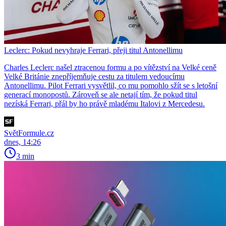
Leclerc: Pokud nevyhraje Ferrari, přeji titul Antonellimu
Charles Leclerc našel ztracenou formu a po vítězství na Velké ceně
Velké Británie znepříjemňuje cestu za titulem vedoucímu
Antonellimu. Pilot Ferrari vysvětlil, co mu pomohlo sžít se s letošní
generací monopostů. Zároveň se ale netají tím, že pokud titul
nezíská Ferrari, přál by ho právě mladému Italovi z Mercedesu.
SvětFormule.cz
dnes, 14:26
3 min