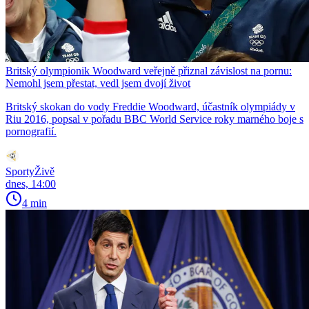
Britský olympionik Woodward veřejně přiznal závislost na pornu:
Nemohl jsem přestat, vedl jsem dvojí život
Britský skokan do vody Freddie Woodward, účastník olympiády v
Riu 2016, popsal v pořadu BBC World Service roky marného boje s
pornografií.
SportyŽivě
dnes, 14:00
4 min