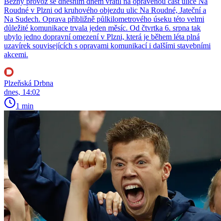
Běžný provoz se dnešním dnem vrátil na opravenou část ulice Na
Roudné v Plzni od kruhového objezdu ulic Na Roudné, Jateční a
Na Sudech. Oprava přibližně půlkilometrového úseku této velmi
důležité komunikace trvala jeden měsíc. Od čtvrtka 6. srpna tak
ubylo jedno dopravní omezení v Plzni, která je během léta plná
uzavírek souvisejících s opravami komunikací i dalšími stavebními
akcemi.
Plzeňská Drbna
dnes, 14:02
1 min