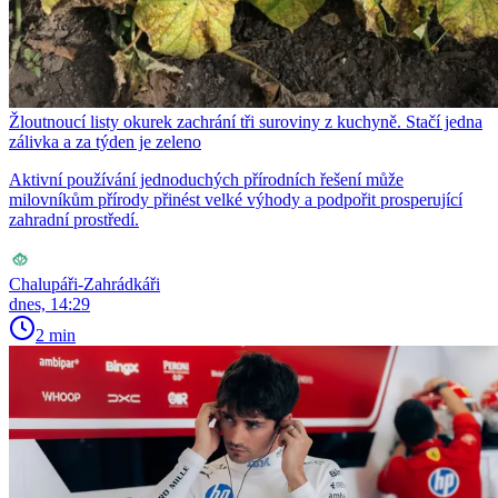
Žloutnoucí listy okurek zachrání tři suroviny z kuchyně. Stačí jedna
zálivka a za týden je zeleno
Aktivní používání jednoduchých přírodních řešení může
milovníkům přírody přinést velké výhody a podpořit prosperující
zahradní prostředí.
Chalupáři-Zahrádkáři
dnes, 14:29
2 min