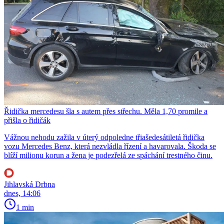
Řidička mercedesu šla s autem přes střechu. Měla 1,70 promile a
přišla o řidičák
Vážnou nehodu zažila v úterý odpoledne třiašedesátiletá řidička
vozu Mercedes Benz, která nezvládla řízení a havarovala. Škoda se
blíží milionu korun a žena je podezřelá ze spáchání trestného činu.
Jihlavská Drbna
dnes, 14:06
1 min