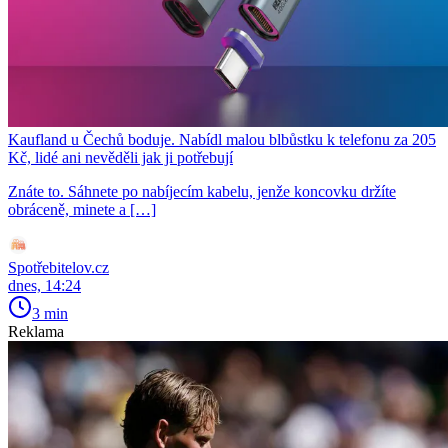
Kaufland u Čechů boduje. Nabídl malou blbůstku k telefonu za 205
Kč, lidé ani nevěděli jak ji potřebují
Znáte to. Sáhnete po nabíjecím kabelu, jenže koncovku držíte
obráceně, minete a […]
Spotřebitelov.cz
dnes, 14:24
3 min
Reklama