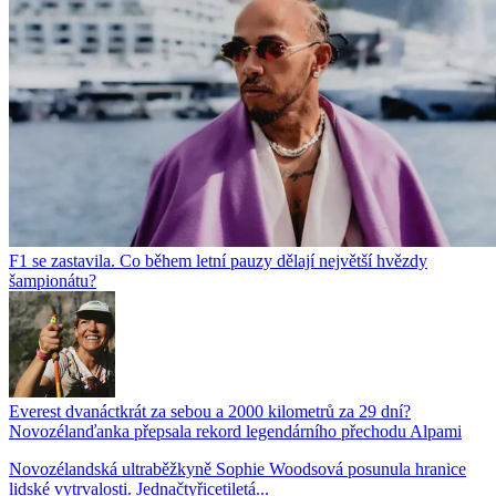
F1 se zastavila. Co během letní pauzy dělají největší hvězdy
šampionátu?
Everest dvanáctkrát za sebou a 2000 kilometrů za 29 dní?
Novozélanďanka přepsala rekord legendárního přechodu Alpami
Novozélandská ultraběžkyně Sophie Woodsová posunula hranice
lidské vytrvalosti. Jednačtyřicetiletá...