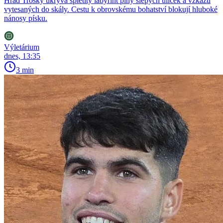
Hrad Trosky ukrývá spletitý labyrint plný slepých uliček a vzkazů
vytesaných do skály. Cestu k obrovskému bohatství blokují hluboké
nánosy písku.
Výletárium
dnes, 13:35
3 min