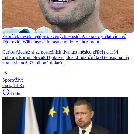
Žebříček deseti nejlépe placených tenistů: Alcaraz vydělal víc než
Djokovič, Williamsová inkasuje miliony i bez hraní
Carlos Alcaraz si za posledních dvanáct měsíců přišel na 1,34
miliardy korun. Novak Djokovič, dosud finanční král tenisu, na něj
ztrácí víc než 37 milionů dolarů.
SportyŽivě
dnes, 13:35
4 min