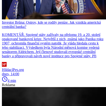
Investor Brůna: Ostrov, kde se rodily peníze. Jak vznikla americká
centrální banka?
KOMENTÁŘ. Spojené státy zažívaly na přelomu 19. a 20. století
opakované bankovní krize. Největší z nich, známá jako Panika roku
1907, ochromila finanční systém natolik, že vláda hledala cestu k
jeho stabilizaci. Výsledkem byla Národní měnová komise vedená
senátorem Aldrichem. Její členové studovali evropské centrální
banky a připravovali návrh nové instituce pro Spojené státy. Při
HlídacíPes.org
dnes, 14:00
4 min
Reklama