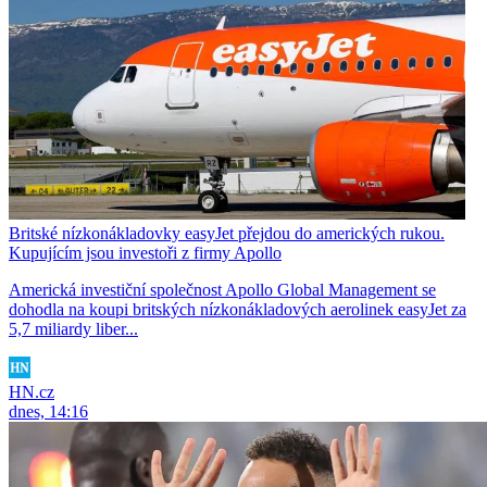
Britské nízkonákladovky easyJet přejdou do amerických rukou.
Kupujícím jsou investoři z firmy Apollo
Americká investiční společnost Apollo Global Management se
dohodla na koupi britských nízkonákladových aerolinek easyJet za
5,7 miliardy liber...
HN.cz
dnes, 14:16