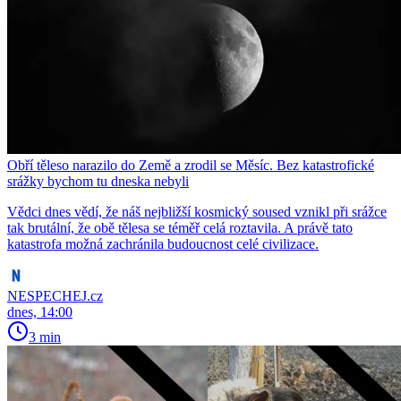
Obří těleso narazilo do Země a zrodil se Měsíc. Bez katastrofické
srážky bychom tu dneska nebyli
Vědci dnes vědí, že náš nejbližší kosmický soused vznikl při srážce
tak brutální, že obě tělesa se téměř celá roztavila. A právě tato
katastrofa možná zachránila budoucnost celé civilizace.
NESPECHEJ.cz
dnes, 14:00
3 min