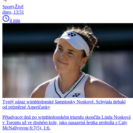
SportyŽivě
dnes, 13:51
4 min
Tvrdý náraz wimbledonské šampionky Noskové. Schytala debakl
od průměrné Američanky
Pětadvacet dnů po wimbledonském triumfu skončila Linda Nosková
v Torontu už ve druhém kole, jako nasazená šestka prohrála s Caty
McNallyovou 6:7(5), 1:6.