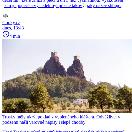
dezertům, které zmizí z plechu dřív, než vychladnou. Vyzkoušela
jsem je poprvé a výsledek byl přesně takový, jaký název slibuje.
Cooky.cz
dnes, 13:43
4 min
Trosky měly ukrýt poklad z vypleněného kláštera. Odvážlivci v
podzemí našli varovné nápisy i slepé chodby