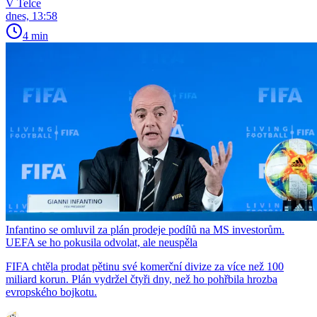
V Telce
dnes, 13:58
4 min
Infantino se omluvil za plán prodeje podílů na MS investorům.
UEFA se ho pokusila odvolat, ale neuspěla
FIFA chtěla prodat pětinu své komerční divize za více než 100
miliard korun. Plán vydržel čtyři dny, než ho pohřbila hrozba
evropského bojkotu.