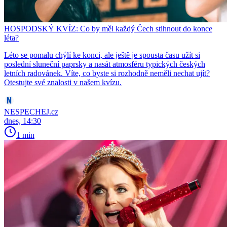
HOSPODSKÝ KVÍZ: Co by měl každý Čech stihnout do konce
léta?
Léto se pomalu chýlí ke konci, ale ještě je spousta času užít si
poslední sluneční paprsky a nasát atmosféru typických českých
letních radovánek. Víte, co byste si rozhodně neměli nechat ujít?
Otestujte své znalosti v našem kvízu.
NESPECHEJ.cz
dnes, 14:30
1 min