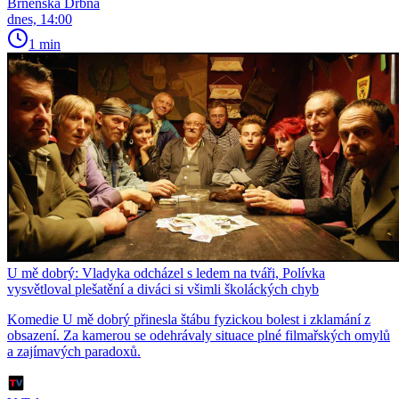
Brněnská Drbna
dnes, 14:00
1 min
U mě dobrý: Vladyka odcházel s ledem na tváři, Polívka
vysvětloval plešatění a diváci si všimli školáckých chyb
Komedie U mě dobrý přinesla štábu fyzickou bolest i zklamání z
obsazení. Za kamerou se odehrávaly situace plné filmařských omylů
a zajímavých paradoxů.