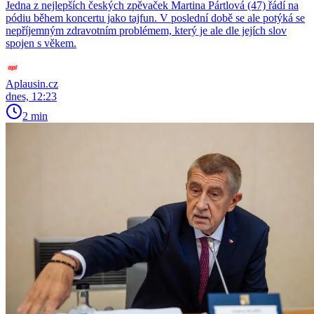
Jedna z nejlepších českých zpěvaček Martina Pártlová (47) řádí na
pódiu během koncertu jako tajfun. V poslední době se ale potýká se
nepříjemným zdravotním problémem, který je ale dle jejích slov
spojen s věkem.
Aplausin.cz
dnes, 12:23
2 min