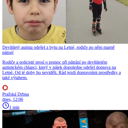
Devítiletý autista odešel z bytu na Letné, rodiče po něm marně
pátrají
Rodiče a policisté prosí o pomoc při pátrání po devítiletém
autistickém chlapci, který v pátek dopoledne odešel domova na
Letné. Od té doby ho neviděli. Rád jezdí dopravními prostředky a
také výtahem.
Pražská Drbna
dnes, 12:06
1 min