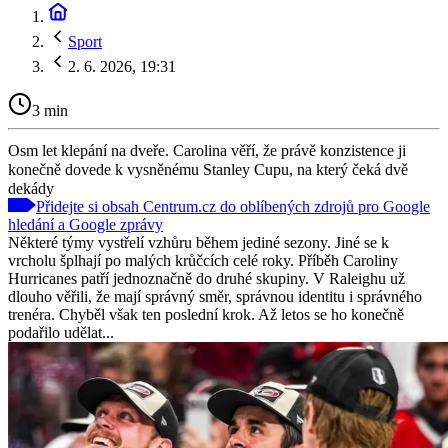
Sport
2. 6. 2026, 19:31
3 min
Osm let klepání na dveře. Carolina věří, že právě konzistence ji
konečně dovede k vysněnému Stanley Cupu, na který čeká dvě
dekády
Přidejte si obsah Centrum.cz do oblíbených zdrojů pro Google
hledání a Google zprávy
Některé týmy vystřelí vzhůru během jediné sezony. Jiné se k
vrcholu šplhají po malých krůčcích celé roky. Příběh Caroliny
Hurricanes patří jednoznačně do druhé skupiny. V Raleighu už
dlouho věřili, že mají správný směr, správnou identitu i správného
trenéra. Chyběl však ten poslední krok. Až letos se ho konečně
podařilo udělat...