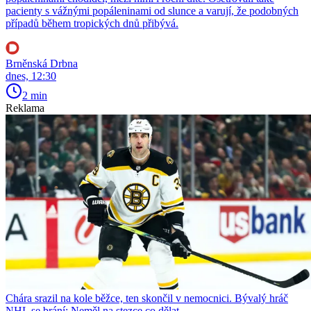
pacienty s vážnými popáleninami od slunce a varují, že podobných
případů během tropických dnů přibývá.
Brněnská Drbna
dnes, 12:30
2 min
Reklama
Chára srazil na kole běžce, ten skončil v nemocnici. Bývalý hráč
NHL se brání: Neměl na stezce co dělat