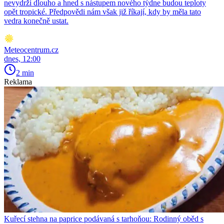
nevydrží dlouho a hned s nástupem nového týdne budou teploty
opět tropické. Předpovědi nám však již říkají, kdy by měla tato
vedra konečně ustat.
Meteocentrum.cz
dnes, 12:00
2 min
Reklama
Kuřecí stehna na paprice podávaná s tarhoňou: Rodinný oběd s