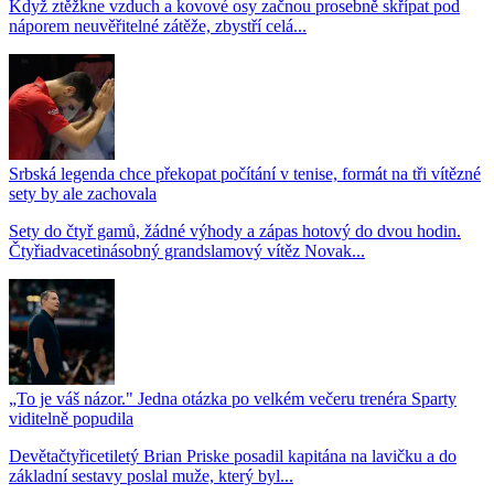
Když ztěžkne vzduch a kovové osy začnou prosebně skřípat pod
náporem neuvěřitelné zátěže, zbystří celá...
Srbská legenda chce překopat počítání v tenise, formát na tři vítězné
sety by ale zachovala
Sety do čtyř gamů, žádné výhody a zápas hotový do dvou hodin.
Čtyřiadvacetinásobný grandslamový vítěz Novak...
„To je váš názor." Jedna otázka po velkém večeru trenéra Sparty
viditelně popudila
Devětačtyřicetiletý Brian Priske posadil kapitána na lavičku a do
základní sestavy poslal muže, který byl...