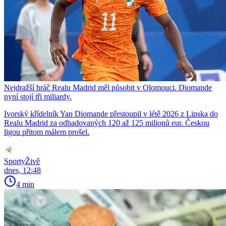
Nejdražší hráč Realu Madrid měl působit v Olomouci. Diomande
nyní stojí tři miliardy.
Ivorský křídelník Yan Diomande přestoupil v létě 2026 z Lipska do
Realu Madrid za odhadovaných 120 až 125 milionů eur. Českou
ligou přitom málem prošel.
SportyŽivě
dnes, 12:48
4 min