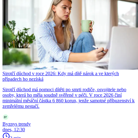
Sirotčí důchod v roce 2026: Kdy má dítě nárok a ve kterých
případech ho nezíská
Sirotčí důchod má pomoci dítěti po smrti rodiče, osvojitele nebo
osoby, která ho měla soudně svěřené v péči. V roce 2026 činí
minimální měsíční částka 6 860 korun, jenže samotné příbuzenství k
zemřelému nestačí.
Byznys trendy
dnes, 12:30