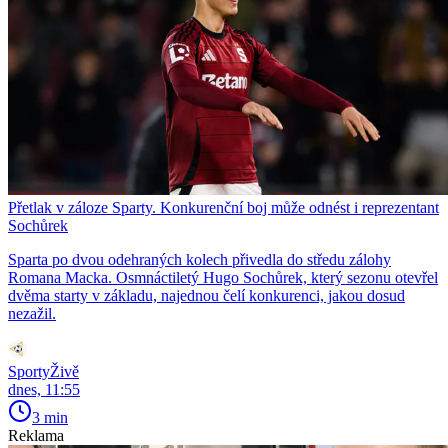
Přetlak v záloze Sparty. Konkurenční boj může odnést i reprezentant
Sochůrek
Sparta po dvou odehraných kolech přivedla do středu zálohy
Romana Macka. Osmnáctiletý Hugo Sochůrek, který sezonu otevřel
dvěma starty v základu, najednou čelí konkurenci, jakou dosud
nezažil.
SportyŽivě
dnes, 11:55
3 min
Reklama