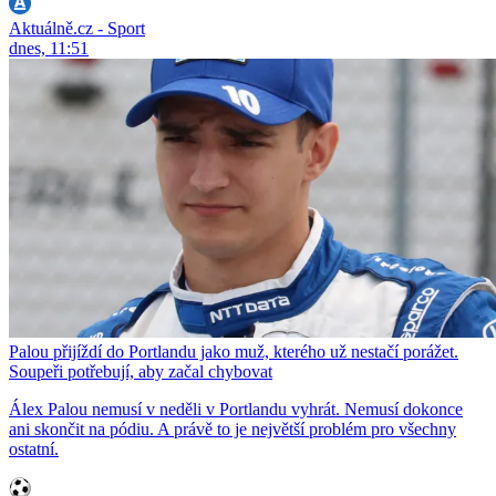
Aktuálně.cz - Sport
dnes, 11:51
Palou přijíždí do Portlandu jako muž, kterého už nestačí porážet.
Soupeři potřebují, aby začal chybovat
Álex Palou nemusí v neděli v Portlandu vyhrát. Nemusí dokonce
ani skončit na pódiu. A právě to je největší problém pro všechny
ostatní.