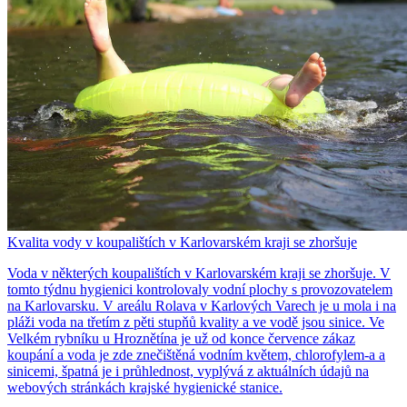
Kvalita vody v koupalištích v Karlovarském kraji se zhoršuje
Voda v některých koupalištích v Karlovarském kraji se zhoršuje. V
tomto týdnu hygienici kontrolovaly vodní plochy s provozovatelem
na Karlovarsku. V areálu Rolava v Karlových Varech je u mola i na
pláži voda na třetím z pěti stupňů kvality a ve vodě jsou sinice. Ve
Velkém rybníku u Hroznětína je už od konce července zákaz
koupání a voda je zde znečištěná vodním květem, chlorofylem-a a
sinicemi, špatná je i průhlednost, vyplývá z aktuálních údajů na
webových stránkách krajské hygienické stanice.