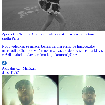
Zpěvačka Charlotte Gott zveřejnila videoklip ke svému třetímu
singlu Paris
Nový videoklip se natáčel během června přímo ve francouzské
metropoli a Charlotte v něm nejen zpívá, ale doprovází se i na klavír,
což dle tvůrců dodává celému klipu komornější ráz.
Aktuálně.cz - Magazín
dnes, 11:57