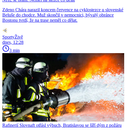
Zdeno Chára narazil koncem července na cyklostezce u slovenské
Beluše do chodce. Muž skončil v nemocnici, bývalý obránce
Bostonu tvrdí, že na trase neměl co dělat.
SportyŽivě
dnes, 12:28
3 min
Rafinerií Slovnaft otřásl výbuch, Bratislavou se šíří dým z požáru