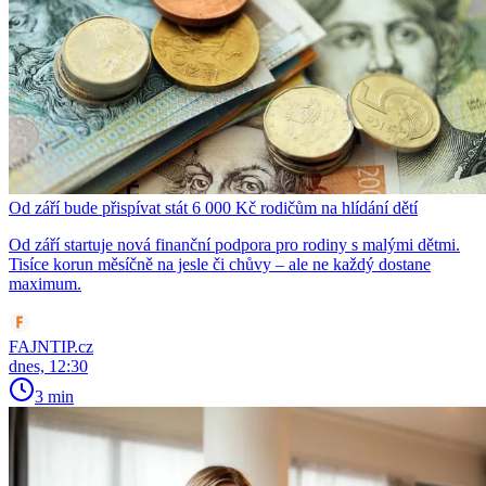
Od září bude přispívat stát 6 000 Kč rodičům na hlídání dětí
Od září startuje nová finanční podpora pro rodiny s malými dětmi.
Tisíce korun měsíčně na jesle či chůvy – ale ne každý dostane
maximum.
FAJNTIP.cz
dnes, 12:30
3 min