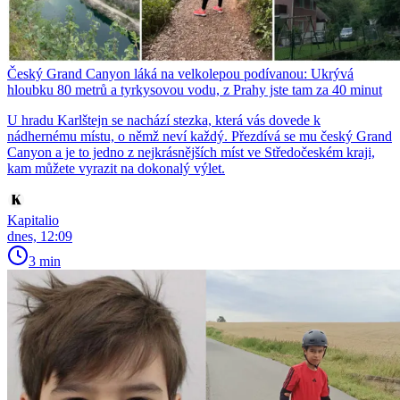
Český Grand Canyon láká na velkolepou podívanou: Ukrývá
hloubku 80 metrů a tyrkysovou vodu, z Prahy jste tam za 40 minut
U hradu Karlštejn se nachází stezka, která vás dovede k
nádhernému místu, o němž neví každý. Přezdívá se mu český Grand
Canyon a je to jedno z nejkrásnějších míst ve Středočeském kraji,
kam můžete vyrazit na dokonalý výlet.
Kapitalio
dnes, 12:09
3 min