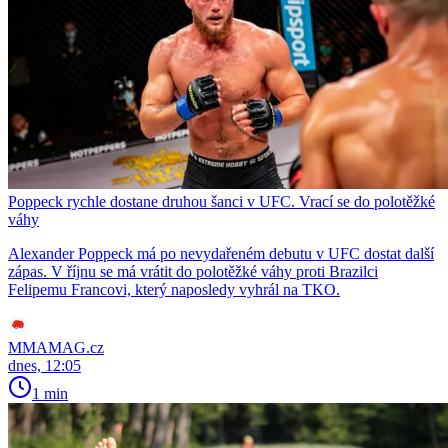
Poppeck rychle dostane druhou šanci v UFC. Vrací se do polotěžké
váhy
Alexander Poppeck má po nevydařeném debutu v UFC dostat další
zápas. V říjnu se má vrátit do polotěžké váhy proti Brazilci
Felipemu Francovi, který naposledy vyhrál na TKO.
MMAMAG.cz
dnes, 12:05
1 min