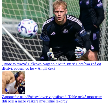
„Bude to takové Haškovo Nagano." Muž, který Horníčka zná od
dětství, popsal, co ho v Anglii čeká
Zapomeňte na běžné svalovce v posilovně. Tohle ruské monstrum
drtí ocel a maže veškeré myslitelné rekordy