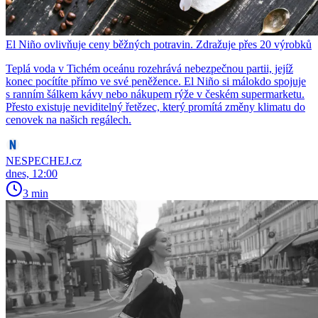
El Niño ovlivňuje ceny běžných potravin. Zdražuje přes 20 výrobků
Teplá voda v Tichém oceánu rozehrává nebezpečnou partii, jejíž
konec pocítíte přímo ve své peněžence. El Niño si málokdo spojuje
s ranním šálkem kávy nebo nákupem rýže v českém supermarketu.
Přesto existuje neviditelný řetězec, který promítá změny klimatu do
cenovek na našich regálech.
NESPECHEJ.cz
dnes, 12:00
3 min