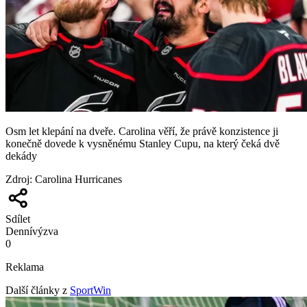
Osm let klepání na dveře. Carolina věří, že právě konzistence ji
konečně dovede k vysněnému Stanley Cupu, na který čeká dvě
dekády
Zdroj
:
Carolina Hurricanes
Sdílet
Denní
výzva
0
Reklama
Další články z
SportWin