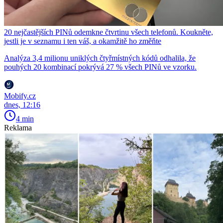
20 nejčastějších PINů odemkne čtvrtinu všech telefonů. Koukněte,
jestli je v seznamu i ten váš, a okamžitě ho změňte
Analýza 3,4 milionu uniklých čtyřmístných kódů odhalila, že
pouhých 20 kombinací pokrývá 27 % všech PINů ve vzorku.
Mobify.cz
dnes, 12:16
4 min
Reklama