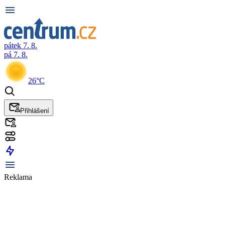
pátek 7. 8.
pá 7. 8.
26°C
Přihlášení
Reklama