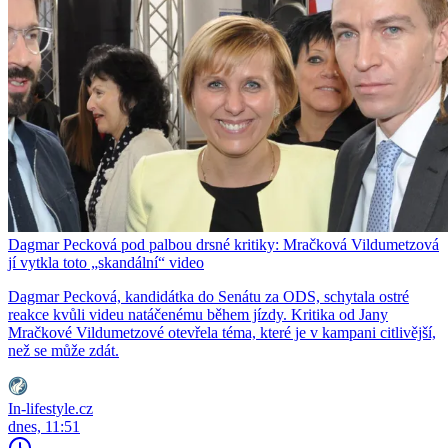
Dagmar Pecková pod palbou drsné kritiky: Mračková Vildumetzová
jí vytkla toto „skandální“ video
Dagmar Pecková, kandidátka do Senátu za ODS, schytala ostré
reakce kvůli videu natáčenému během jízdy. Kritika od Jany
Mračkové Vildumetzové otevřela téma, které je v kampani citlivější,
než se může zdát.
In-lifestyle.cz
dnes, 11:51