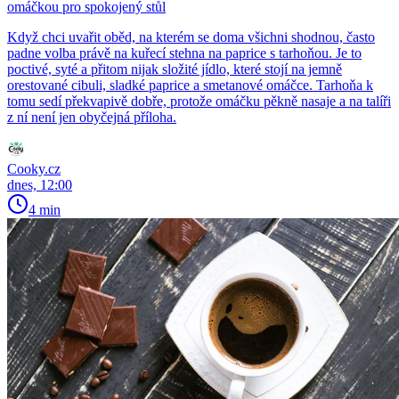
omáčkou pro spokojený stůl
Když chci uvařit oběd, na kterém se doma všichni shodnou, často
padne volba právě na kuřecí stehna na paprice s tarhoňou. Je to
poctivé, syté a přitom nijak složité jídlo, které stojí na jemně
orestované cibuli, sladké paprice a smetanové omáčce. Tarhoňa k
tomu sedí překvapivě dobře, protože omáčku pěkně nasaje a na talíři
z ní není jen obyčejná příloha.
Cooky.cz
dnes, 12:00
4 min