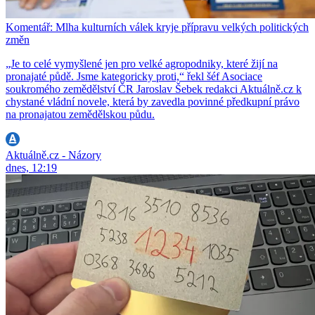
Komentář: Mlha kulturních válek kryje přípravu velkých politických
změn
„Je to celé vymyšlené jen pro velké agropodniky, které žijí na
pronajaté půdě. Jsme kategoricky proti,“ řekl šéf Asociace
soukromého zemědělství ČR Jaroslav Šebek redakci Aktuálně.cz k
chystané vládní novele, která by zavedla povinné předkupní právo
na pronajatou zemědělskou půdu.
Aktuálně.cz - Názory
dnes, 12:19