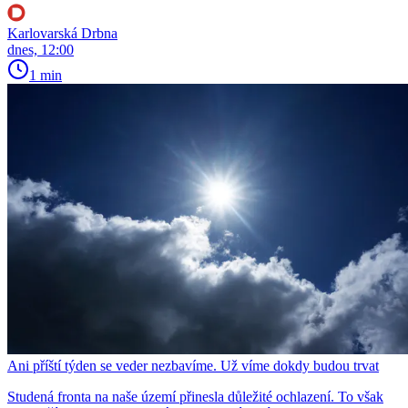
Karlovarská Drbna
dnes, 12:00
1 min
Ani příští týden se veder nezbavíme. Už víme dokdy budou trvat
Studená fronta na naše území přinesla důležité ochlazení. To však