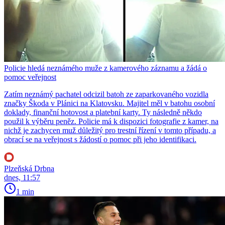
Policie hledá neznámého muže z kamerového záznamu a žádá o
pomoc veřejnost
Zatím neznámý pachatel odcizil batoh ze zaparkovaného vozidla
značky Škoda v Plánici na Klatovsku. Majitel měl v batohu osobní
doklady, finanční hotovost a platební karty. Ty následně někdo
použil k výběru peněz. Policie má k dispozici fotografie z kamer, na
nichž je zachycen muž důležitý pro trestní řízení v tomto případu, a
obrací se na veřejnost s žádostí o pomoc při jeho identifikaci.
Plzeňská Drbna
dnes, 11:57
1 min