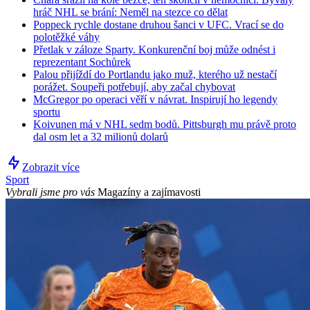
hráč NHL se brání: Neměl na stezce co dělat
Poppeck rychle dostane druhou šanci v UFC. Vrací se do
polotěžké váhy
Přetlak v záloze Sparty. Konkurenční boj může odnést i
reprezentant Sochůrek
Palou přijíždí do Portlandu jako muž, kterého už nestačí
porážet. Soupeři potřebují, aby začal chybovat
McGregor po operaci věří v návrat. Inspirují ho legendy
sportu
Koivunen má v NHL sedm bodů. Pittsburgh mu právě proto
dal osm let a 32 milionů dolarů
Zobrazit více
Sport
Vybrali jsme pro vás
Magazíny a zajímavosti