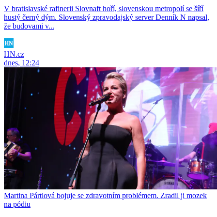
V bratislavské rafinerii Slovnaft hoří, slovenskou metropolí se šíří
hustý černý dým. Slovenský zpravodajský server Denník N napsal,
že budovami v...
HN.cz
dnes, 12:24
Martina Pártlová bojuje se zdravotním problémem. Zradil ji mozek
na pódiu