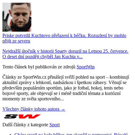
Priske potvrdil Kuchtovo přeřazení k béčku. Rozuzlení by mohlo
přijít ze severu
Nejdražší útočník v historii Sparty dorazil na Letnou 25. července.
O deset dní později chyběl Jan Kuchta v...
Tento článek byl publikován ze zdrojů
SportWin
Články ze SportWin.cz přinášejí svěží pohled na sport – kombinují
aktuální zprávy s lehkostí, nadsázkou i špetkou zábavy. Věnují se
především populárním sportům, jako je fotbal, hokej, tenis nebo
bojové sporty, ale objevují se i méně tradiční témata a kuriózní
momenty ze světa sportovního...
Všechny články tohoto autora →
Další články z kategorie
Sport
Chára srazil na kole běžce, ten skončil v nemocnici. Bývalý