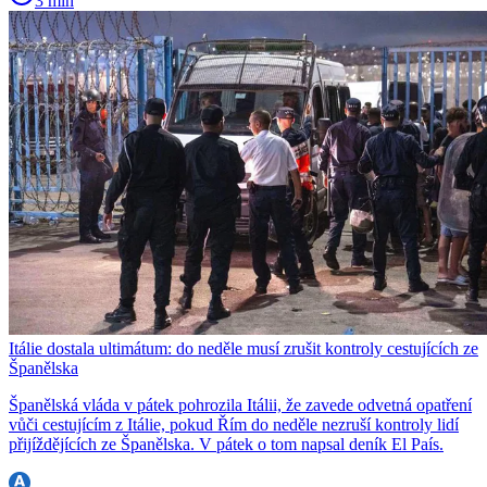
3 min
Itálie dostala ultimátum: do neděle musí zrušit kontroly cestujících ze
Španělska
Španělská vláda v pátek pohrozila Itálii, že zavede odvetná opatření
vůči cestujícím z Itálie, pokud Řím do neděle nezruší kontroly lidí
přijíždějících ze Španělska. V pátek o tom napsal deník El País.