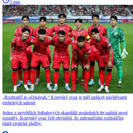
3 min
„Rozhodčí to očekávali.“ Korejský svaz je měl uplácet návštěvami
erotických salonů
Jeden z největších fotbalových skandálů posledních let nabírá nové
rozměry. Korejský svaz čelí obvinění, že zahraničním rozhodčím
platil erotické služby.