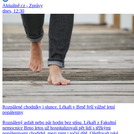
Aktuálně.cz - Zprávy
dnes, 12:30
Rozpálené chodníky i slunce. Lékaři v Brně řeší vážné letní
popáleniny
Rozpálený asfalt nebo pár hodin bez stínu. Lékaři z Fakultní
nemocnice Brno letos už hospitalizovali pět lidí s těžkými
popáleninami chodidel, mezi nimi i roční dítě. Ošetřovali také