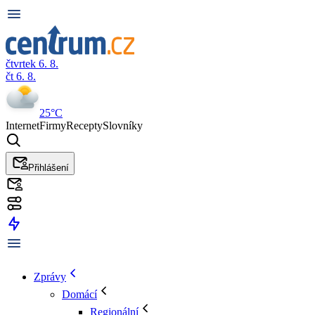
čtvrtek 6. 8.
čt 6. 8.
25°C
Internet
Firmy
Recepty
Slovníky
Přihlášení
Zprávy
Domácí
Regionální