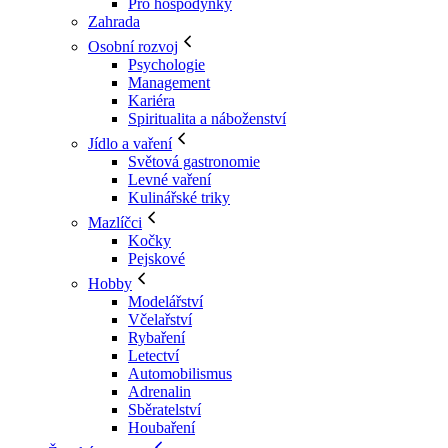
Pro hospodyňky
Zahrada
Osobní rozvoj
Psychologie
Management
Kariéra
Spiritualita a náboženství
Jídlo a vaření
Světová gastronomie
Levné vaření
Kulinářské triky
Mazlíčci
Kočky
Pejskové
Hobby
Modelářství
Včelařství
Rybaření
Letectví
Automobilismus
Adrenalin
Sběratelství
Houbaření