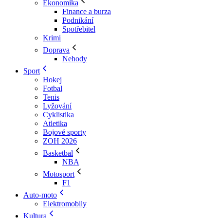
Ekonomika
Finance a burza
Podnikání
Spotřebitel
Krimi
Doprava
Nehody
Sport
Hokej
Fotbal
Tenis
Lyžování
Cyklistika
Atletika
Bojové sporty
ZOH 2026
Basketbal
NBA
Motosport
F1
Auto-moto
Elektromobily
Kultura