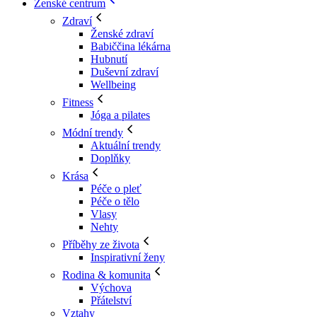
Ženské centrum
Zdraví
Ženské zdraví
Babiččina lékárna
Hubnutí
Duševní zdraví
Wellbeing
Fitness
Jóga a pilates
Módní trendy
Aktuální trendy
Doplňky
Krása
Péče o pleť
Péče o tělo
Vlasy
Nehty
Příběhy ze života
Inspirativní ženy
Rodina & komunita
Výchova
Přátelství
Vztahy