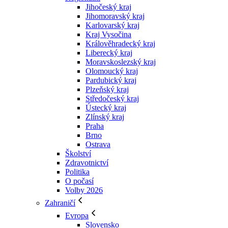
Jihočeský kraj
Jihomoravský kraj
Karlovarský kraj
Kraj Vysočina
Králověhradecký kraj
Liberecký kraj
Moravskoslezský kraj
Olomoucký kraj
Pardubický kraj
Plzeňský kraj
Středočeský kraj
Ústecký kraj
Zlínský kraj
Praha
Brno
Ostrava
Školství
Zdravotnictví
Politika
O počasí
Volby 2026
Zahraničí
Evropa
Slovensko