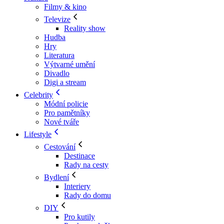
Filmy & kino
Televize
Reality show
Hudba
Hry
Literatura
Výtvarné umění
Divadlo
Digi a stream
Celebrity
Módní policie
Pro pamětníky
Nové tváře
Lifestyle
Cestování
Destinace
Rady na cesty
Bydlení
Interiery
Rady do domu
DIY
Pro kutily