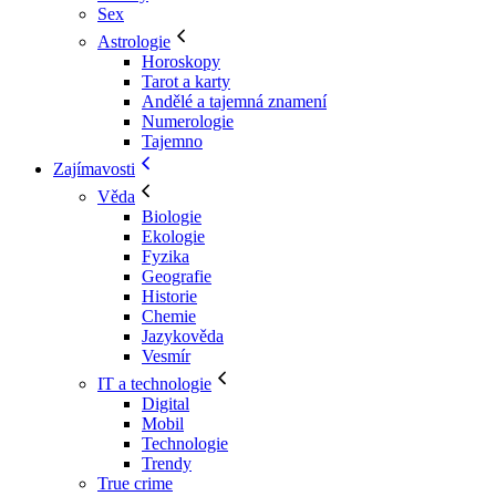
Sex
Astrologie
Horoskopy
Tarot a karty
Andělé a tajemná znamení
Numerologie
Tajemno
Zajímavosti
Věda
Biologie
Ekologie
Fyzika
Geografie
Historie
Chemie
Jazykověda
Vesmír
IT a technologie
Digital
Mobil
Technologie
Trendy
True crime