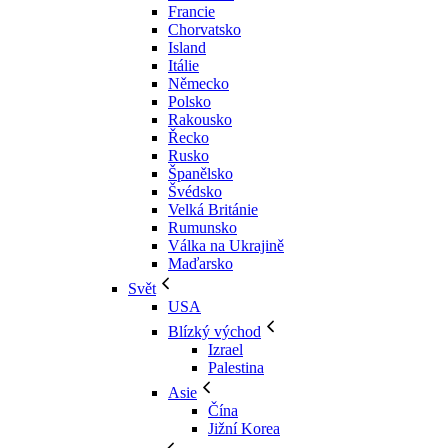
Francie
Chorvatsko
Island
Itálie
Německo
Polsko
Rakousko
Řecko
Rusko
Španělsko
Švédsko
Velká Británie
Rumunsko
Válka na Ukrajině
Maďarsko
Svět
USA
Blízký východ
Izrael
Palestina
Asie
Čína
Jižní Korea