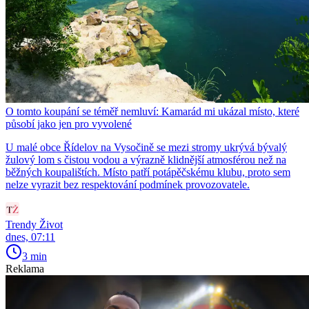
O tomto koupání se téměř nemluví: Kamarád mi ukázal místo, které
působí jako jen pro vyvolené
U malé obce Řídelov na Vysočině se mezi stromy ukrývá bývalý
žulový lom s čistou vodou a výrazně klidnější atmosférou než na
běžných koupalištích. Místo patří potápěčskému klubu, proto sem
nelze vyrazit bez respektování podmínek provozovatele.
Trendy Život
dnes, 07:11
3 min
Reklama