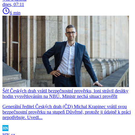
dnes, 07:11
6 min
Šéf Českých drah vrátil bezpečnostní prověrku, loni strávil desítky
hodin vysvětlováním na NBÚ. Ministr nechá situaci prověřit
Generální ředitel Českých drah (ČD) Michal Krapinec vrátil svou
bezpečnostní prověrku na stupeň Důvěrné, protože ji údajně k práci
nepotřebuje. Uvedl...
HN.cz