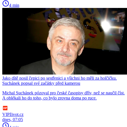
4 min
Jako dítě nosil čepici po sestřenici a všichni ho měli za holčičku.
Suchánek popsal své začátky před kamerou
Michal Suchánek pózoval pro české časopisy dřív, než se naučil číst.
A oblékali ho do toho, co bylo zrovna doma po ruce.
VIPživot.cz
dnes, 07:05