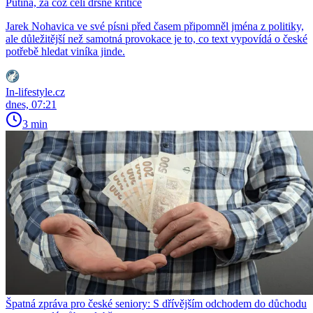
Putina, za což čelí drsné kritice
Jarek Nohavica ve své písni před časem připomněl jména z politiky,
ale důležitější než samotná provokace je to, co text vypovídá o české
potřebě hledat viníka jinde.
In-lifestyle.cz
dnes, 07:21
3 min
Špatná zpráva pro české seniory: S dřívějším odchodem do důchodu