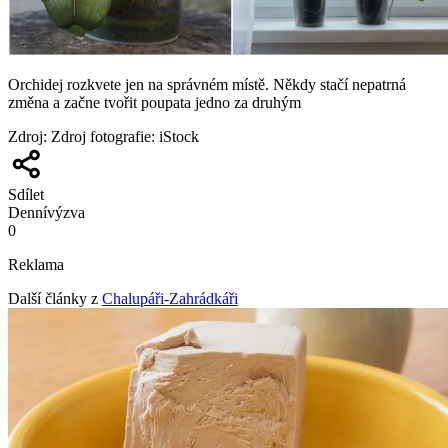
Orchidej rozkvete jen na správném místě. Někdy stačí nepatrná
změna a začne tvořit poupata jedno za druhým
Zdroj
:
Zdroj fotografie: iStock
Sdílet
Denní
výzva
0
Reklama
Další články z
Chalupáři-Zahrádkáři