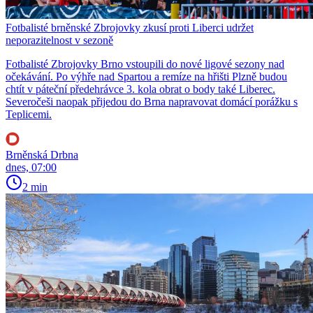
Fotbalisté brněnské Zbrojovky zkusí proti Liberci udržet
neporazitelnost v sezoně
Fotbalisté Zbrojovky Brno vstoupili do nové ligové sezony nad
očekávání. Po výhře nad Spartou a remíze na hřišti Plzně budou
chtít v páteční předehrávce 3. kola obrat o body také Liberec.
Severočeši naopak přijedou do Brna napravovat domácí porážku s
Teplicemi.
Brněnská Drbna
dnes, 07:00
2 min