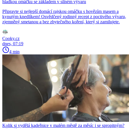
hladkou omáčku se základem v silném vývaru
Připravte si nejlepší domácí rajskou omáčku s hovězím masem a
kynutým knedlíkem! Osvědčený rodinný recept z poctivého vývaru,
zjemněný smetanou a bez zbytečného koření, který si zamilujete.
Cooky.cz
dnes, 07:19
4 min
Kolik si vydělá kadeřnice v malém městě za měsíc i se spropitným?