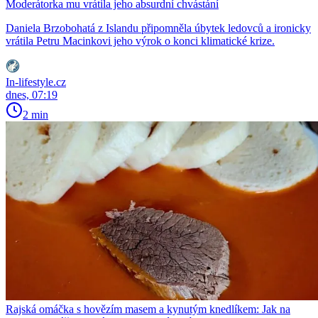
Moderátorka mu vrátila jeho absurdní chvástání
Daniela Brzobohatá z Islandu připomněla úbytek ledovců a ironicky
vrátila Petru Macinkovi jeho výrok o konci klimatické krize.
In-lifestyle.cz
dnes, 07:19
2 min
Rajská omáčka s hovězím masem a kynutým knedlíkem: Jak na