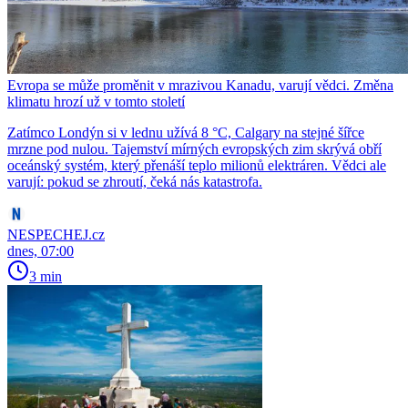
Evropa se může proměnit v mrazivou Kanadu, varují vědci. Změna
klimatu hrozí už v tomto století
Zatímco Londýn si v lednu užívá 8 °C, Calgary na stejné šířce
mrzne pod nulou. Tajemství mírných evropských zim skrývá obří
oceánský systém, který přenáší teplo milionů elektráren. Vědci ale
varují: pokud se zhroutí, čeká nás katastrofa.
NESPECHEJ.cz
dnes, 07:00
3 min