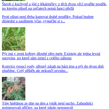
Škrob z kuchyně a jód z lékárničky: z těch dvou věcí uvaříte postřik,
po kterém plíseň na rajčatech nemá šanci přežít
Proti plísni není třeba kupovat drahé postřiky. Pokud budete
důslední a zasáhnete včas, vystačíte si s...
Pýr má v zemi kořeny dlouhé přes metr. Existuje ale jedna levná
surovina, po které sám zmizí z celého záhonu
Konvice vroucí vody, přesný zásah na bázi trsu a pýr do dvou dnů
zhnědne. Celý příběh ale nekončí prvním...
Túje hnědnou ze dne na den a viník není sucho. Zahradníci
pojmenovali příčiny, na které nikdo nepomyslí