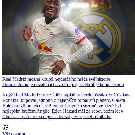
Real Madrid možná koupil nejdražšího hráče své historie.
Diomandemu je devatenáct a za Leipzig odehrál jedinou sezonu
Když Real Madrid v roce 2009 zaplatil rekordní částku za Cristiana
Ronalda, kupoval jednoho z nejlepších fotbalistů planety. Gareth
Bale dorazil po letech v Premier League a sezoně, ve které byl
nejlepším hráčem Anglie. Eden Hazard měl za sebou sedm let v
Chelsea a patřil mezi největší hvězdy evropského fotbalu.
Vše o sportu