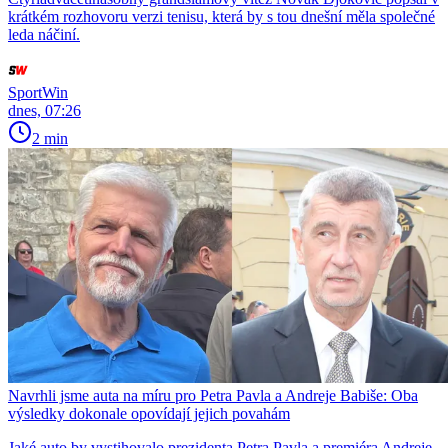
krátkém rozhovoru verzi tenisu, která by s tou dnešní měla společné
leda náčiní.
SportWin
dnes, 07:26
2 min
Navrhli jsme auta na míru pro Petra Pavla a Andreje Babiše: Oba
výsledky dokonale opovídají jejich povahám
Jaké auto by vystihovalo prezidenta Petra Pavla a premiéra Andreje