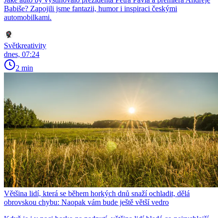
Babiše? Zapojili jsme fantazii, humor i inspiraci českými
automobilkami.
Světkreativity
dnes, 07:24
2 min
Většina lidí, která se během horkých dnů snaží ochladit, dělá
obrovskou chybu: Naopak vám bude ještě větší vedro