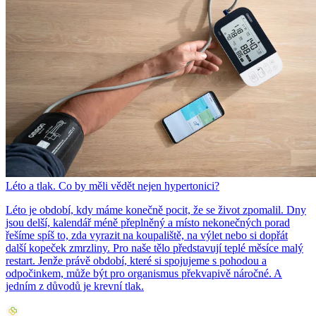
Léto a tlak. Co by měli vědět nejen hypertonici?
Léto je období, kdy máme konečně pocit, že se život zpomalil. Dny
jsou delší, kalendář méně přeplněný a místo nekonečných porad
řešíme spíš to, zda vyrazit na koupaliště, na výlet nebo si dopřát
další kopeček zmrzliny. Pro naše tělo představují teplé měsíce malý
restart. Jenže právě období, které si spojujeme s pohodou a
odpočinkem, může být pro organismus překvapivě náročné. A
jedním z důvodů je krevní tlak.