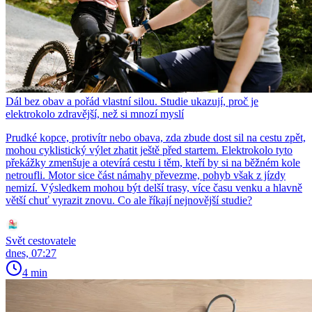
Dál bez obav a pořád vlastní silou. Studie ukazují, proč je
elektrokolo zdravější, než si mnozí myslí
Prudké kopce, protivítr nebo obava, zda zbude dost sil na cestu zpět,
mohou cyklistický výlet zhatit ještě před startem. Elektrokolo tyto
překážky zmenšuje a otevírá cestu i těm, kteří by si na běžném kole
netroufli. Motor sice část námahy převezme, pohyb však z jízdy
nemizí. Výsledkem mohou být delší trasy, více času venku a hlavně
větší chuť vyrazit znovu. Co ale říkají nejnovější studie?
Svět cestovatele
dnes, 07:27
4 min