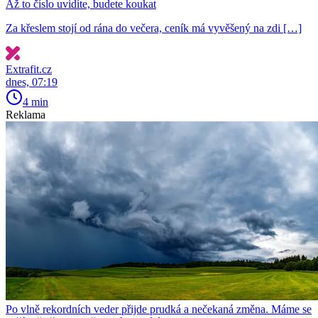
Až to číslo uvidíte, budete koukat
Za křeslem stojí od rána do večera, ceník má vyvěšený na zdi […]
Extrafit.cz
dnes, 07:19
4 min
Reklama
Po vlně rekordních veder přijde prudká a nečekaná změna. Máme se