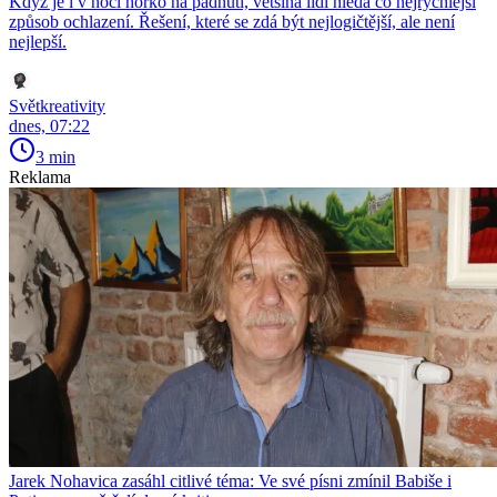
Když je i v noci horko na padnutí, většina lidí hledá co nejrychlejší
způsob ochlazení. Řešení, které se zdá být nejlogičtější, ale není
nejlepší.
Světkreativity
dnes, 07:22
3 min
Reklama
Jarek Nohavica zasáhl citlivé téma: Ve své písni zmínil Babiše i