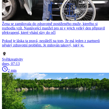
Žena se zamilovala do zdravotně postiženého muže, kterého si
rozhodla vzít. Nastávající manžel pro ni v jejich velký den připravil
překvapení, které vhání slzy do očí
Pokud je láska ta pravá, nezáleží na tom, že má jeden z partnerů
nějaký zdravotní problém. Je milován takový, jaký je.
Světkreativity
dnes, 07:13
2 min