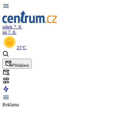
pátek 7. 8.
pá 7. 8.
21°C
Přihlášení
Reklama