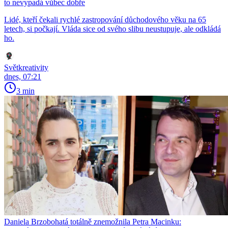
to nevypadá vůbec dobře
Lidé, kteří čekali rychlé zastropování důchodového věku na 65
letech, si počkají. Vláda sice od svého slibu neustupuje, ale odkládá
ho.
Světkreativity
dnes, 07:21
3 min
Daniela Brzobohatá totálně znemožnila Petra Macinku: