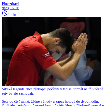
Plné zdraví
dnes, 07:26
4 min
Srbská legenda chce překopat počítání v tenise, formát na tři vítězné
sety by ale zachovala
Sety do čtyř gamů, žádné výhody a zápas hotový do dvou hodin.
Čtyřiadvacetinásobný grandslamový vítěz Novak Djokovič popsal v