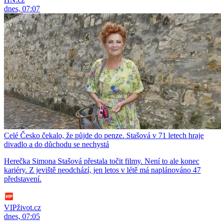
dnes, 07:07
Celé Česko čekalo, že půjde do penze. Stašová v 71 letech hraje
divadlo a do důchodu se nechystá
Herečka Simona Stašová přestala točit filmy. Není to ale konec
kariéry. Z jeviště neodchází, jen letos v létě má naplánováno 47
představení.
VIPživot.cz
dnes, 07:05