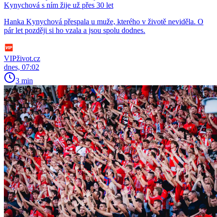
Kynychová s ním žije už přes 30 let
Hanka Kynychová přespala u muže, kterého v životě neviděla. O
pár let později si ho vzala a jsou spolu dodnes.
VIPživot.cz
dnes, 07:02
3 min