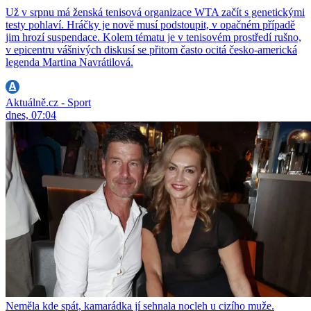
Už v srpnu má ženská tenisová organizace WTA začít s genetickými
testy pohlaví. Hráčky je nově musí podstoupit, v opačném případě
jim hrozí suspendace. Kolem tématu je v tenisovém prostředí rušno,
v epicentru vášnivých diskusí se přitom často ocitá česko-americká
legenda Martina Navrátilová.
Aktuálně.cz - Sport
dnes, 07:04
Neměla kde spát, kamarádka jí sehnala nocleh u cizího muže.