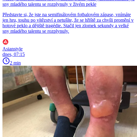
sny mladého talentu se rozplynuly v živém pekle
Představte si, že jste na semifinálovém fotbalovém zápase, vnímáte
jen hru, touhu po vítězství a netušíte, že se hřiště za chvíli promění v
hotové peklo a dějiště tragédie. Stačil jen zlomek sekundy a velké
sny mladého talentu se rozplynuly.
Asianstyle
dnes, 07:15
2 min