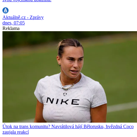
Aktuálně.cz - Zprávy
dnes, 07:05
Reklama
Útok na trans komunitu? Navrátilová hájí Bělorusku, hvězdná Coco
zaujala reakcí