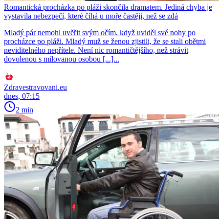
Romantická procházka po pláži skončila dramatem. Jediná chyba je
vystavila nebezpečí, které číhá u moře častěji, než se zdá
Mladý pár nemohl uvěřit svým očím, když uviděl své nohy po
procházce po pláži. Mladý muž se ženou zjistili, že se stali obětmi
neviditelného nepřítele. Není nic romantičtějšího, než strávit
dovolenou s milovanou osobou [...]...
Zdravestravovani.eu
dnes, 07:15
2 min