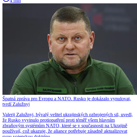
4 min
Špatná zpráva pro Evropu a NATO. Rusko je dokázalo vynulovat,
tvrdí Zalužnyj
Valerij Zalužnyj, bývalý velitel ukrajinských ozbrojených sil, uvedl,
že Rusko vyvinulo protiopatření proti téměř všem hlavním
zbraňovým systémům NATO, které se v současnosti na Ukrajině
používají, což ukazuje, že aliance potřebuje zásadně aktualizovat
svou vojenskou doktrínu.