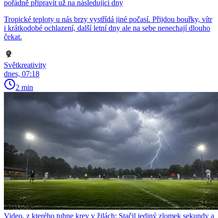
pořádně připravit už na následující dny
Tropické teploty u nás brzy vystřídá jiné počasí. Přijdou bouřky, vítr
i krátkodobé ochlazení, další letní dny ale na sebe nenechají dlouho
čekat.
Světkreativity
dnes, 07:18
2 min
Video, z kterého tuhne krev v žilách: Stačil jediný zlomek sekundy a