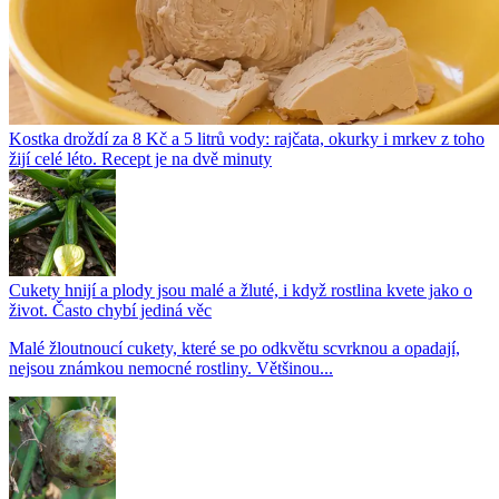
Kostka droždí za 8 Kč a 5 litrů vody: rajčata, okurky i mrkev z toho
žijí celé léto. Recept je na dvě minuty
Cukety hnijí a plody jsou malé a žluté, i když rostlina kvete jako o
život. Často chybí jediná věc
Malé žloutnoucí cukety, které se po odkvětu scvrknou a opadají,
nejsou známkou nemocné rostliny. Většinou...