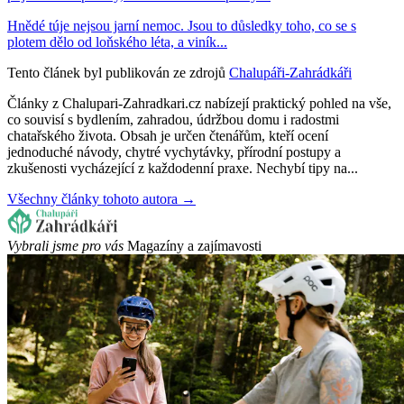
Hnědé túje nejsou jarní nemoc. Jsou to důsledky toho, co se s
plotem dělo od loňského léta, a viník...
Tento článek byl publikován ze zdrojů
Chalupáři-Zahrádkáři
Články z Chalupari-Zahradkari.cz nabízejí praktický pohled na vše,
co souvisí s bydlením, zahradou, údržbou domu i radostmi
chatařského života. Obsah je určen čtenářům, kteří ocení
jednoduché návody, chytré vychytávky, přírodní postupy a
zkušenosti vycházející z každodenní praxe. Nechybí tipy na...
Všechny články tohoto autora →
Vybrali jsme pro vás
Magazíny a zajímavosti