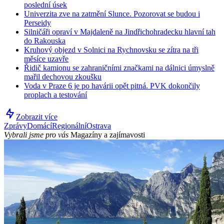
poslední úsek
Univerzita zve na zatmění Slunce. Pozorovat se budou i
Perseidy
Silničáři opraví v Majdaleně na Jindřichohradecku hlavní tah
do Rakouska
Kruhový objezd v Solnici na Rychnovsku se zítra na tři
měsíce uzavře
Řidič kamionu se zahraničními značkami na dálnici úmyslně
mařil dechovou zkoušku
Voda v Praze 6 je po havárii opět pitná. PVK dokončily
proplach a testování
Zobrazit více
Zprávy
Domácí
Regionální
Ostrava
Vybrali jsme pro vás
Magazíny a zajímavosti