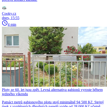
Cooky.cz
dnes, 15:55
4 min
Ploty ze 60. let jsou zpět. Levná alternativa gabionů vyroste během
jediného víkendu
Patnáct metrů gabionového plotu stojí minimálně 94 500 Kč. Stejný
úsek z vyplétaných dřevěných panelů vyjde od 28 000 Kč včetně