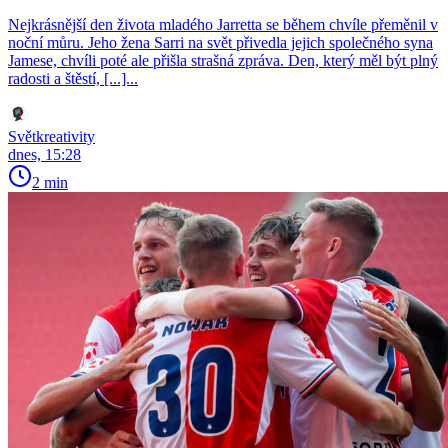
Nejkrásnější den života mladého Jarretta se během chvíle přeměnil v
noční můru. Jeho žena Sarri na svět přivedla jejich společného syna
Jamese, chvíli poté ale přišla strašná zpráva. Den, který měl být plný
radosti a štěstí, [...]...
Světkreativity
dnes, 15:28
2 min