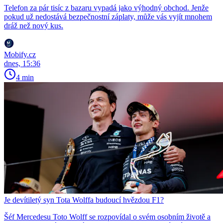
Telefon za pár tisíc z bazaru vypadá jako výhodný obchod. Jenže
pokud už nedostává bezpečnostní záplaty, může vás vyjít mnohem
dráž než nový kus.
Mobify.cz
dnes, 15:36
4 min
Je devítiletý syn Tota Wolffa budoucí hvězdou F1?
Šéf Mercedesu Toto Wolff se rozpovídal o svém osobním životě a