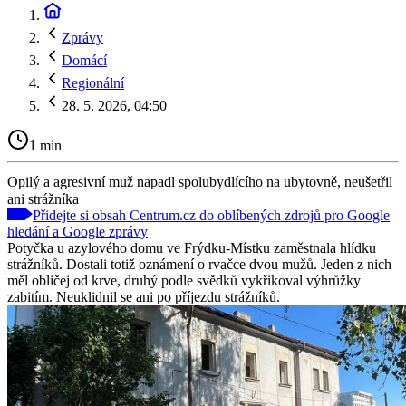
Zprávy
Domácí
Regionální
28. 5. 2026, 04:50
1 min
Opilý a agresivní muž napadl spolubydlícího na ubytovně, neušetřil
ani strážníka
Přidejte si obsah Centrum.cz do oblíbených zdrojů pro Google
hledání a Google zprávy
Potyčka u azylového domu ve Frýdku-Místku zaměstnala hlídku
strážníků. Dostali totiž oznámení o rvačce dvou mužů. Jeden z nich
měl obličej od krve, druhý podle svědků vykřikoval výhrůžky
zabitím. Neuklidnil se ani po příjezdu strážníků.