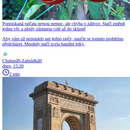
Popraskaná rajčata nejsou nemoc, ale chyba v zálivce. Stačí změnit
jednu věc a plody zůstanou celé až do sklizně
Aby vám už neprasklo ani jedno rajče, naučte se tomuto problému
předcházet. Mnohdy stačí zcela banální triky.
Chalupáři-Zahrádkáři
dnes, 15:20
2 min