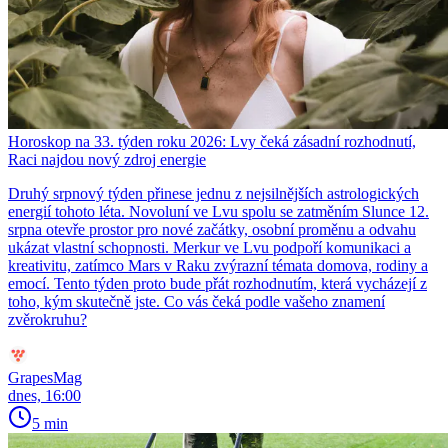
Horoskop na 33. týden roku 2026: Lvy čeká zásadní rozhodnutí,
Raci najdou nový zdroj energie
Druhý srpnový týden přinese jednu z nejsilnějších astrologických
energií tohoto léta. Novoluní ve Lvu spolu se zatměním Slunce 12.
srpna otevře prostor pro nové začátky, osobní proměnu a odvahu
ukázat vlastní schopnosti. Merkur ve Lvu podpoří komunikaci a
kreativitu, zatímco Mars v Raku zvýrazní témata domova, rodiny a
emocí. Tento týden proto bude přát rozhodnutím, která vycházejí z
toho, kým skutečně jste. Co vás čeká podle vašeho znamení
zvěrokruhu?
GrapesMag
dnes, 16:00
5 min