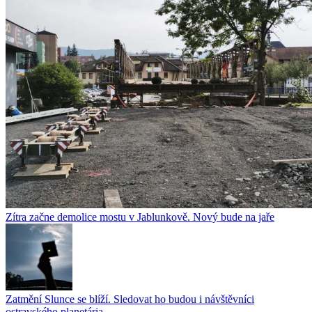
Zítra začne demolice mostu v Jablunkově. Nový bude na jaře
Zatmění Slunce se blíží. Sledovat ho budou i návštěvníci
ostravského planetária