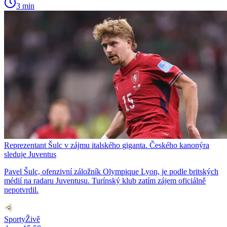
3 min
Reprezentant Šulc v zájmu italského giganta. Českého kanonýra
sleduje Juventus
Pavel Šulc, ofenzivní záložník Olympique Lyon, je podle britských
médií na radaru Juventusu. Turínský klub zatím zájem oficiálně
nepotvrdil.
SportyŽivě