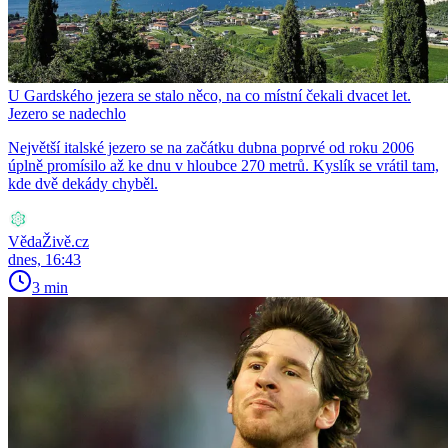
U Gardského jezera se stalo něco, na co místní čekali dvacet let.
Jezero se nadechlo
Největší italské jezero se na začátku dubna poprvé od roku 2006
úplně promísilo až ke dnu v hloubce 270 metrů. Kyslík se vrátil tam,
kde dvě dekády chyběl.
VědaŽivě.cz
dnes, 16:43
3 min