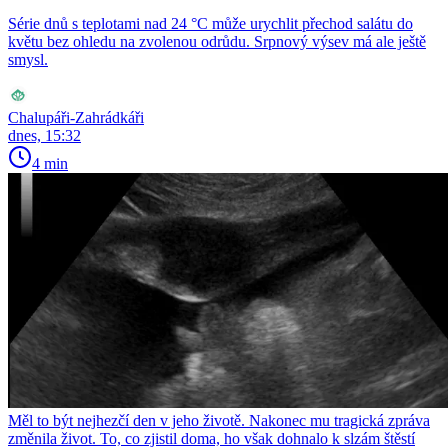
Série dnů s teplotami nad 24 °C může urychlit přechod salátu do
květu bez ohledu na zvolenou odrůdu. Srpnový výsev má ale ještě
smysl.
Chalupáři-Zahrádkáři
dnes, 15:32
4 min
Měl to být nejhezčí den v jeho životě. Nakonec mu tragická zpráva
změnila život. To, co zjistil doma, ho však dohnalo k slzám štěstí