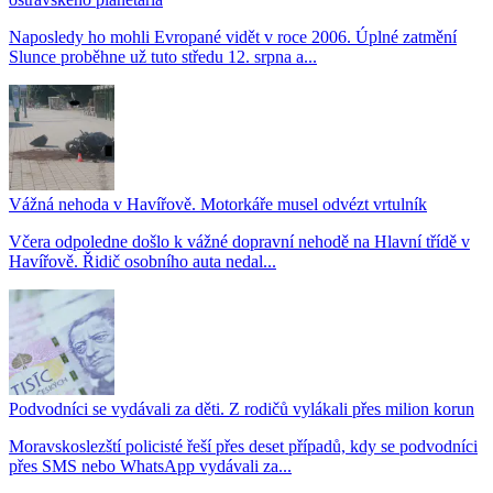
Naposledy ho mohli Evropané vidět v roce 2006. Úplné zatmění
Slunce proběhne už tuto středu 12. srpna a...
Vážná nehoda v Havířově. Motorkáře musel odvézt vrtulník
Včera odpoledne došlo k vážné dopravní nehodě na Hlavní třídě v
Havířově. Řidič osobního auta nedal...
Podvodníci se vydávali za děti. Z rodičů vylákali přes milion korun
Moravskoslezští policisté řeší přes deset případů, kdy se podvodníci
přes SMS nebo WhatsApp vydávali za...