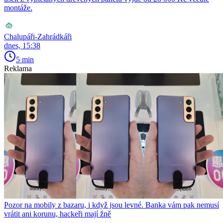
montáže.
Chalupáři-Zahrádkáři
dnes, 15:38
5 min
Reklama
Pozor na mobily z bazaru, i když jsou levné. Banka vám pak nemusí
vrátit ani korunu, hackeři mají žně