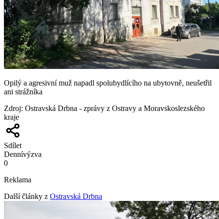
Opilý a agresivní muž napadl spolubydlícího na ubytovně, neušetřil
ani strážníka
Zdroj
:
Ostravská Drbna - zprávy z Ostravy a Moravskoslezského
kraje
Sdílet
Denní
výzva
0
Reklama
Další články z
Ostravská Drbna