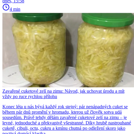
dnes, 15:58
4 min
Zavařené cuketové zelí na zimu: Návod, jak uchovat úrodu a mít
vždy po ruce rychlou přílohu
Konec léta u nás bývá každý rok stejný: pár nenápadných cuket se
během pár dnů promění v hromadu, kterou už člověk sotva udá
sousedům. Právě tehdy dělám zavařené cuketové zelí na zimu – je
levné, jednoduché a překvapivě všestranné. Díky hrubě nastrouhané
cuketě, cibuli, octu, cukru a kmínu chutná po odležení skoro jako
poctivá domácí klasika.