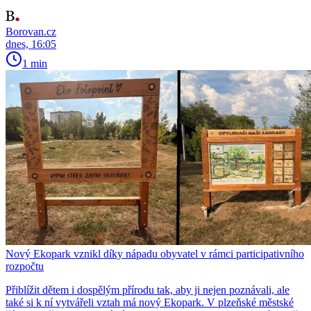
Borovan.cz
dnes, 16:05
1 min
Nový Ekopark vznikl díky nápadu obyvatel v rámci participativního
rozpočtu
Přiblížit dětem i dospělým přírodu tak, aby ji nejen poznávali, ale
také si k ní vytvářeli vztah má nový Ekopark. V plzeňské městské