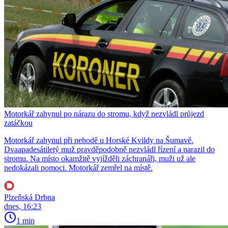
Motorkář zahynul po nárazu do stromu, když nezvládl průjezd
zatáčkou
Motorkář zahynul při nehodě u Horské Kvildy na Šumavě.
Dvaapadesátiletý muž pravděpodobně nezvládl řízení a narazil do
stromu. Na místo okamžitě vyjížděli záchranáři, muži už ale
nedokázali pomoci. Motorkář zemřel na místě.
Plzeňská Drbna
dnes, 16:23
1 min