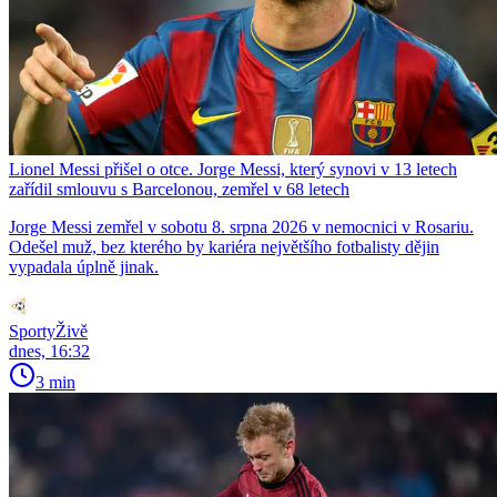
Lionel Messi přišel o otce. Jorge Messi, který synovi v 13 letech
zařídil smlouvu s Barcelonou, zemřel v 68 letech
Jorge Messi zemřel v sobotu 8. srpna 2026 v nemocnici v Rosariu.
Odešel muž, bez kterého by kariéra největšího fotbalisty dějin
vypadala úplně jinak.
SportyŽivě
dnes, 16:32
3 min