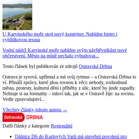
U Karvinského moře stojí nový kontejner. Nabídne bistro i
vyhlídkovou terasu
Vodní nádrž Karvinské moře nabídne svým návštěvníkům nové
občerstvení. Město na místě nechalo vybudovat...
Tento článek byl publikován ze zdrojů
Ostravská Drbna
Ostrava je syrová, upřímná a má svůj rytmus – a Ostravská Drbna to
ví. Přináší zprávy, které jdou rovnou k věci: nehody, rozhodnutí
města, protesty, kulturní dění i příběhy z ulic, které by jinde zapadly.
Nehraje si na formality – mluví tak, jak se v Ostravě žije: na rovinu.
Vedle zpravodajství...
Všechny články tohoto autora →
Další články z kategorie
Regionální
Dálnice D6 do Karlových Varů má stavební povolení pro