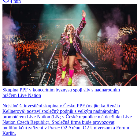
4 min
Skupina PPF v koncertním byznysu spojí síly s nadnárodním
hráčem Live Nation
Nejsilnější investiční skupina v Česku PPF (majitelka Renáta
Kellnerová) postaví společný podnik s velkým nadnárodním
promotérem Live Nation (LN; v České republice má dceřinku Live
Nation Czech Republic). Společná firma bude provozovat
multifunkční zařízení v Praze: O2 Arénu, O2 Universum a Forum
Karlín.