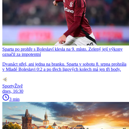
Sparta po prohře s Boleslaví klesla na 9. místo. Zelený její výkony
označil za impotentní
Dvanáct střel, ani jedna na branku. Sparta v sobotu 8. srpna prohrála
v Mladé Boleslavi 0:2 a po třech ligových kolech má jen tři body.
SportyŽivě
dnes, 16:30
3 min