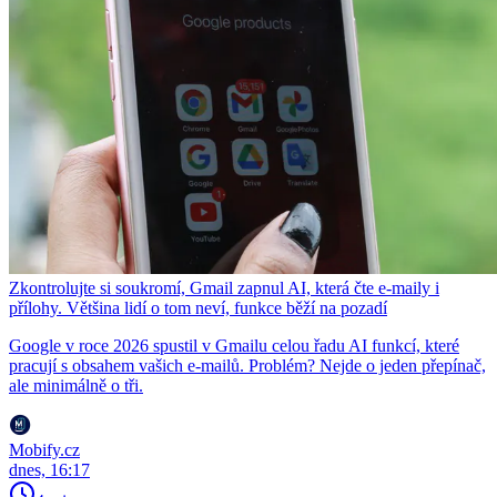
Zkontrolujte si soukromí, Gmail zapnul AI, která čte e-maily i
přílohy. Většina lidí o tom neví, funkce běží na pozadí
Google v roce 2026 spustil v Gmailu celou řadu AI funkcí, které
pracují s obsahem vašich e-mailů. Problém? Nejde o jeden přepínač,
ale minimálně o tři.
Mobify.cz
dnes, 16:17