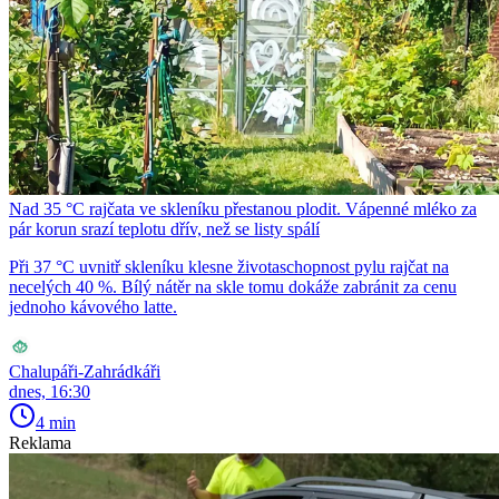
Nad 35 °C rajčata ve skleníku přestanou plodit. Vápenné mléko za
pár korun srazí teplotu dřív, než se listy spálí
Při 37 °C uvnitř skleníku klesne životaschopnost pylu rajčat na
necelých 40 %. Bílý nátěr na skle tomu dokáže zabránit za cenu
jednoho kávového latte.
Chalupáři-Zahrádkáři
dnes, 16:30
4 min
Reklama