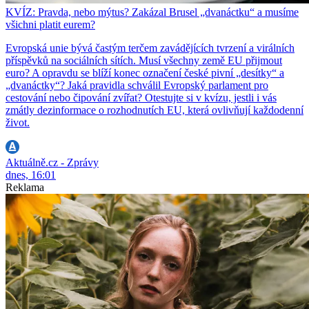
KVÍZ: Pravda, nebo mýtus? Zakázal Brusel „dvanáctku“ a musíme
všichni platit eurem?
Evropská unie bývá častým terčem zavádějících tvrzení a virálních
příspěvků na sociálních sítích. Musí všechny země EU přijmout
euro? A opravdu se blíží konec označení české pivní „desítky“ a
„dvanáctky“? Jaká pravidla schválil Evropský parlament pro
cestování nebo čipování zvířat? Otestujte si v kvízu, jestli i vás
zmátly dezinformace o rozhodnutích EU, která ovlivňují každodenní
život.
Aktuálně.cz - Zprávy
dnes, 16:01
Reklama