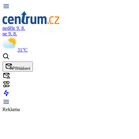
neděle 9. 8.
ne 9. 8.
31°C
Přihlášení
Reklama