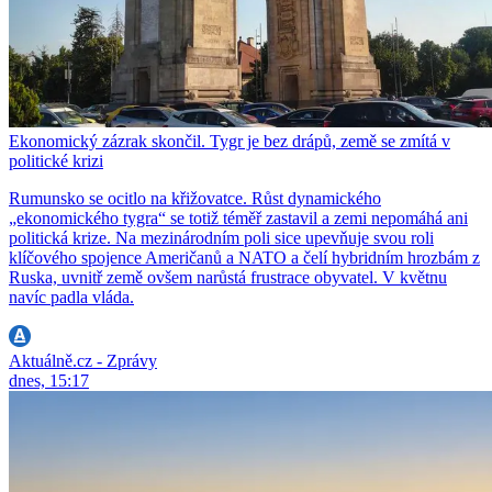
Ekonomický zázrak skončil. Tygr je bez drápů, země se zmítá v
politické krizi
Rumunsko se ocitlo na křižovatce. Růst dynamického
„ekonomického tygra“ se totiž téměř zastavil a zemi nepomáhá ani
politická krize. Na mezinárodním poli sice upevňuje svou roli
klíčového spojence Američanů a NATO a čelí hybridním hrozbám z
Ruska, uvnitř země ovšem narůstá frustrace obyvatel. V květnu
navíc padla vláda.
Aktuálně.cz - Zprávy
dnes, 15:17