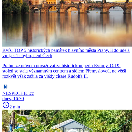
Kvíz: TOP 5 historických památek hlavního města Prahy. Kdo udělá
víc jak 1 chybu, není Čech
Prahu lze právem považovat za historickou perlu Evropy. Od 9.
století se stala významným centrem a sídlem Přemyslovců, největší
rozkvět však zažila za vlády císaře Rudolfa II.
NESPECHEJ.cz
dnes, 16:30
2 min