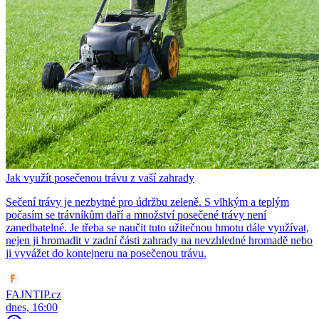
Jak využít posečenou trávu z vaší zahrady
Sečení trávy je nezbytné pro údržbu zeleně. S vlhkým a teplým
počasím se trávníkům daří a množství posečené trávy není
zanedbatelné. Je třeba se naučit tuto užitečnou hmotu dále využívat,
nejen ji hromadit v zadní části zahrady na nevzhledné hromadě nebo
ji vyvážet do kontejneru na posečenou trávu.
FAJNTIP.cz
dnes, 16:00