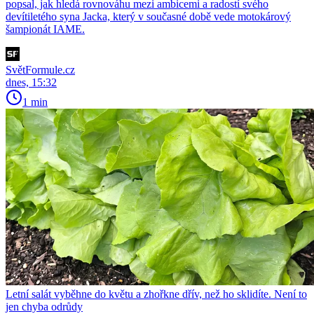
popsal, jak hledá rovnováhu mezi ambicemi a radostí svého
devítiletého syna Jacka, který v současné době vede motokárový
šampionát IAME.
SvětFormule.cz
dnes, 15:32
1 min
Letní salát vyběhne do květu a zhořkne dřív, než ho sklidíte. Není to
jen chyba odrůdy