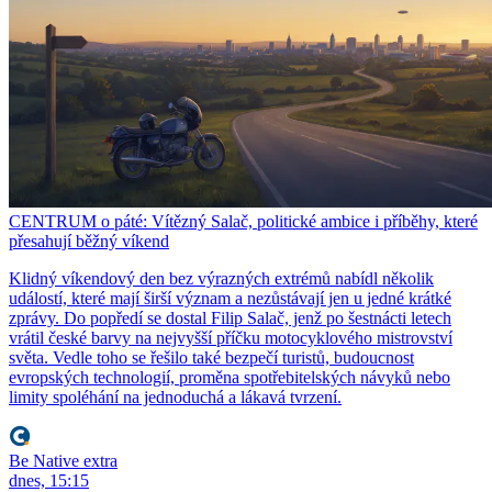
CENTRUM o páté: Vítězný Salač, politické ambice i příběhy, které
přesahují běžný víkend
Klidný víkendový den bez výrazných extrémů nabídl několik
událostí, které mají širší význam a nezůstávají jen u jedné krátké
zprávy. Do popředí se dostal Filip Salač, jenž po šestnácti letech
vrátil české barvy na nejvyšší příčku motocyklového mistrovství
světa. Vedle toho se řešilo také bezpečí turistů, budoucnost
evropských technologií, proměna spotřebitelských návyků nebo
limity spoléhání na jednoduchá a lákavá tvrzení.
Be Native extra
dnes, 15:15