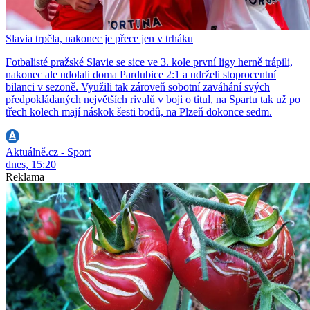
Slavia trpěla, nakonec je přece jen v trháku
Fotbalisté pražské Slavie se sice ve 3. kole první ligy herně trápili,
nakonec ale udolali doma Pardubice 2:1 a udrželi stoprocentní
bilanci v sezoně. Využili tak zároveň sobotní zaváhání svých
předpokládaných největších rivalů v boji o titul, na Spartu tak už po
třech kolech mají náskok šesti bodů, na Plzeň dokonce sedm.
Aktuálně.cz - Sport
dnes, 15:20
Reklama