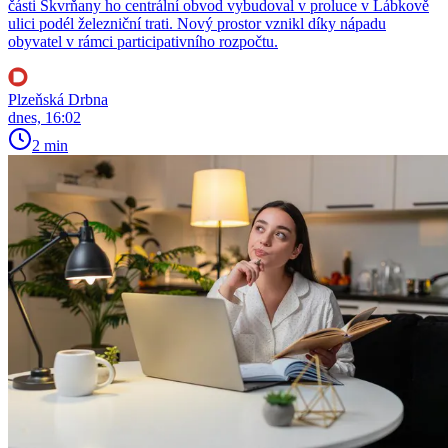
části Skvrňany ho centrální obvod vybudoval v proluce v Lábkově
ulici podél železniční trati. Nový prostor vznikl díky nápadu
obyvatel v rámci participativního rozpočtu.
Plzeňská Drbna
dnes, 16:02
2 min