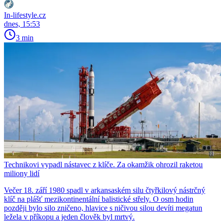
In-lifestyle.cz
dnes, 15:53
3 min
Technikovi vypadl nástavec z klíče. Za okamžik ohrozil raketou
miliony lidí
Večer 18. září 1980 spadl v arkansaském silu čtyřkilový nástrčný
klíč na plášť mezikontinentální balistické střely. O osm hodin
později bylo silo zničeno, hlavice s ničivou silou devíti megatun
ležela v příkopu a jeden člověk byl mrtvý.