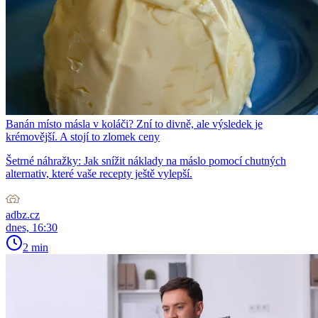
Banán místo másla v koláči? Zní to divně, ale výsledek je
krémovější. A stojí to zlomek ceny
Šetrné náhražky: Jak snížit náklady na máslo pomocí chutných
alternativ, které vaše recepty ještě vylepší.
adbz.cz
dnes, 16:30
2 min