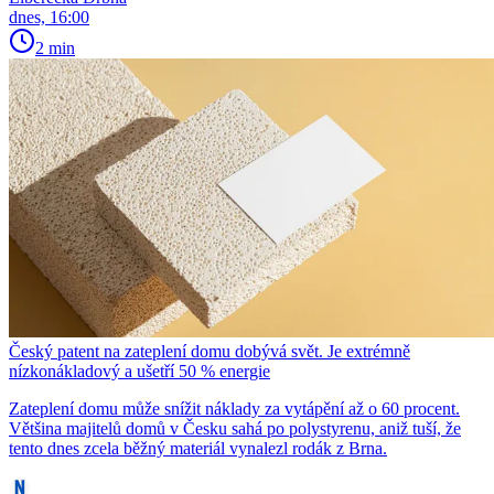
dnes, 16:00
2 min
Český patent na zateplení domu dobývá svět. Je extrémně
nízkonákladový a ušetří 50 % energie
Zateplení domu může snížit náklady za vytápění až o 60 procent.
Většina majitelů domů v Česku sahá po polystyrenu, aniž tuší, že
tento dnes zcela běžný materiál vynalezl rodák z Brna.