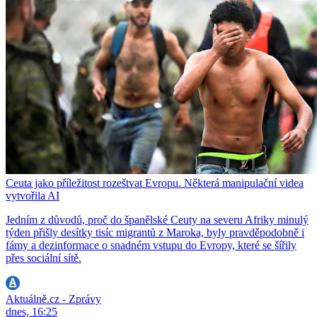
Ceuta jako příležitost rozeštvat Evropu. Některá manipulační videa
vytvořila AI
Jedním z důvodů, proč do španělské Ceuty na severu Afriky minulý
týden přišly desítky tisíc migrantů z Maroka, byly pravděpodobně i
fámy a dezinformace o snadném vstupu do Evropy, které se šířily
přes sociální sítě.
Aktuálně.cz - Zprávy
dnes, 16:25