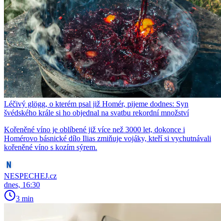
Léčivý glögg, o kterém psal již Homér, pijeme dodnes: Syn
švédského krále si ho objednal na svatbu rekordní množství
Kořeněné víno je oblíbené již více než 3000 let, dokonce i
Homérovo básnické dílo Ilias zmiňuje vojáky, kteří si vychutnávali
kořeněné víno s kozím sýrem.
NESPECHEJ.cz
dnes, 16:30
3 min