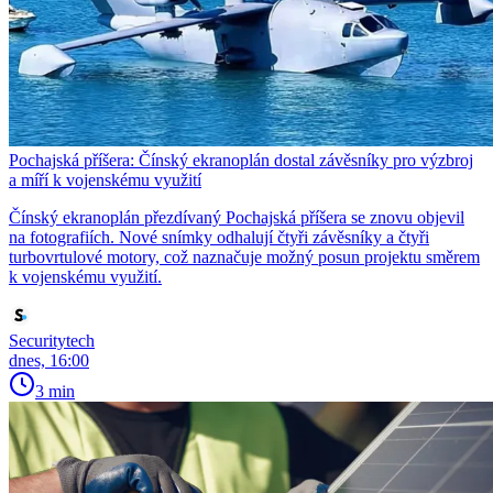
Pochajská příšera: Čínský ekranoplán dostal závěsníky pro výzbroj
a míří k vojenskému využití
Čínský ekranoplán přezdívaný Pochajská příšera se znovu objevil
na fotografiích. Nové snímky odhalují čtyři závěsníky a čtyři
turbovrtulové motory, což naznačuje možný posun projektu směrem
k vojenskému využití.
Securitytech
dnes, 16:00
3 min