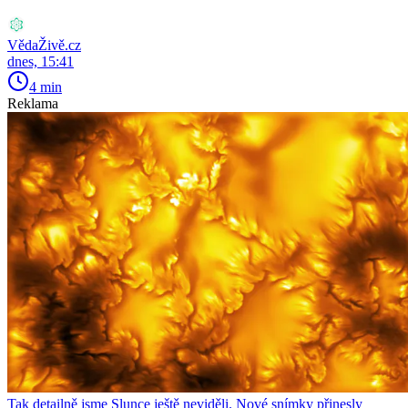
VědaŽivě.cz
dnes, 15:41
4 min
Reklama
Tak detailně jsme Slunce ještě neviděli. Nové snímky přinesly