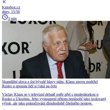
Kinobox.cz
dnes, 15:56
3 min
Skandální slova z úst bývalé hlavy státu. Klaus znovu podržel
Rusko a spousta lidí si ťuká na čelo
Václav Klaus se v televizní debatě ostře přel s moderátorkou o
Rusko a Ukrajinu. Jeho vystoupení přitom nepůsobí jako izolovaný
výrok, ale jako pokračování dlouhodobě čitelného postoje.