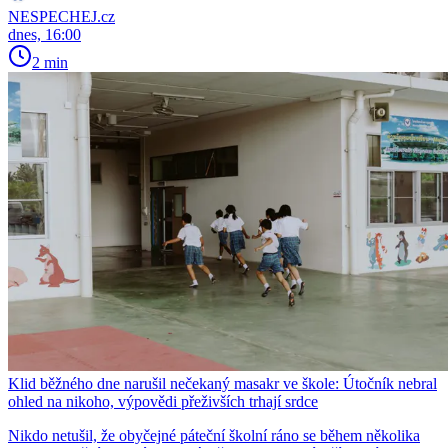
NESPECHEJ.cz
dnes, 16:00
2 min
Klid běžného dne narušil nečekaný masakr ve škole: Útočník nebral
ohled na nikoho, výpovědi přeživších trhají srdce
Nikdo netušil, že obyčejné páteční školní ráno se během několika