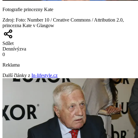
Fotografie princezny Kate
Zdroj
:
Foto: Number 10 / Creative Commons / Attribution 2.0,
princezna Kate v Glasgow
Sdílet
Denní
výzva
0
Reklama
Další články z
In-lifestyle.cz