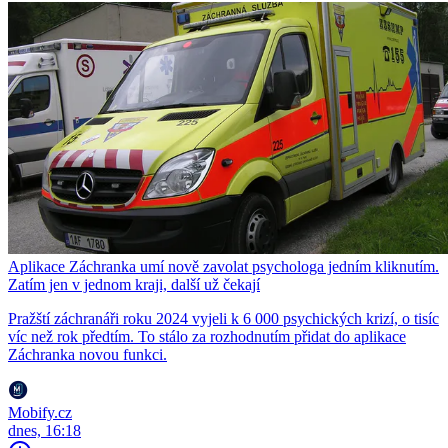
Aplikace Záchranka umí nově zavolat psychologa jedním kliknutím.
Zatím jen v jednom kraji, další už čekají
Pražští záchranáři roku 2024 vyjeli k 6 000 psychických krizí, o tisíc
víc než rok předtím. To stálo za rozhodnutím přidat do aplikace
Záchranka novou funkci.
Mobify.cz
dnes, 16:18