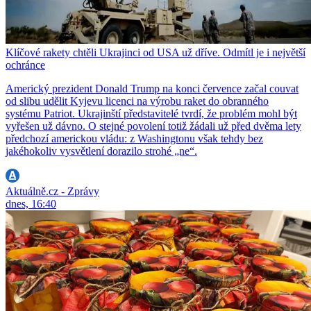
Klíčové rakety chtěli Ukrajinci od USA už dříve. Odmítl je i největší
ochránce
Americký prezident Donald Trump na konci července začal couvat
od slibu udělit Kyjevu licenci na výrobu raket do obranného
systému Patriot. Ukrajinští představitelé tvrdí, že problém mohl být
vyřešen už dávno. O stejné povolení totiž žádali už před dvěma lety
předchozí americkou vládu: z Washingtonu však tehdy bez
jakéhokoliv vysvětlení dorazilo strohé „ne“.
Aktuálně.cz - Zprávy
dnes, 16:40