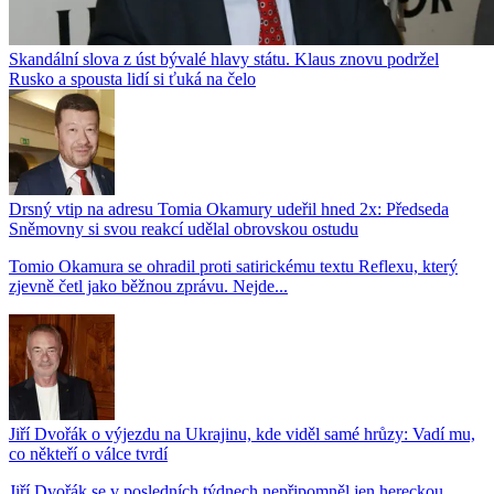
Skandální slova z úst bývalé hlavy státu. Klaus znovu podržel
Rusko a spousta lidí si ťuká na čelo
Drsný vtip na adresu Tomia Okamury udeřil hned 2x: Předseda
Sněmovny si svou reakcí udělal obrovskou ostudu
Tomio Okamura se ohradil proti satirickému textu Reflexu, který
zjevně četl jako běžnou zprávu. Nejde...
Jiří Dvořák o výjezdu na Ukrajinu, kde viděl samé hrůzy: Vadí mu,
co někteří o válce tvrdí
Jiří Dvořák se v posledních týdnech nepřipomněl jen hereckou