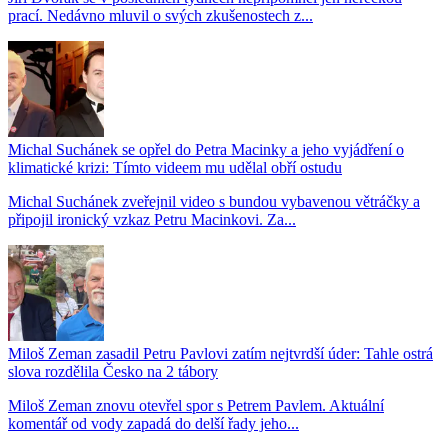
prací. Nedávno mluvil o svých zkušenostech z...
Michal Suchánek se opřel do Petra Macinky a jeho vyjádření o
klimatické krizi: Tímto videem mu udělal obří ostudu
Michal Suchánek zveřejnil video s bundou vybavenou větráčky a
připojil ironický vzkaz Petru Macinkovi. Za...
Miloš Zeman zasadil Petru Pavlovi zatím nejtvrdší úder: Tahle ostrá
slova rozdělila Česko na 2 tábory
Miloš Zeman znovu otevřel spor s Petrem Pavlem. Aktuální
komentář od vody zapadá do delší řady jeho...