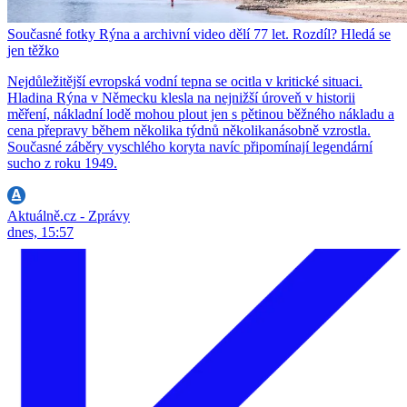
Současné fotky Rýna a archivní video dělí 77 let. Rozdíl? Hledá se
jen těžko
Nejdůležitější evropská vodní tepna se ocitla v kritické situaci.
Hladina Rýna v Německu klesla na nejnižší úroveň v historii
měření, nákladní lodě mohou plout jen s pětinou běžného nákladu a
cena přepravy během několika týdnů několikanásobně vzrostla.
Současné záběry vyschlého koryta navíc připomínají legendární
sucho z roku 1949.
Aktuálně.cz - Zprávy
dnes, 15:57