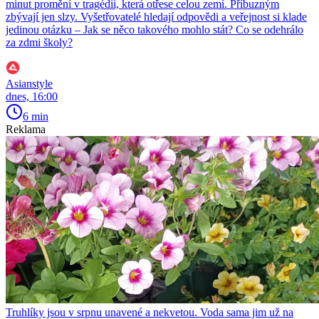
minut promění v tragédii, která otřese celou zemí. Příbuzným
zbývají jen slzy. Vyšetřovatelé hledají odpovědi a veřejnost si klade
jedinou otázku – Jak se něco takového mohlo stát? Co se odehrálo
za zdmi školy?
Asianstyle
dnes, 16:00
6 min
Reklama
Truhlíky jsou v srpnu unavené a nekvetou. Voda sama jim už na