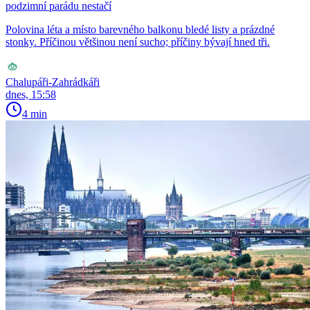
podzimní parádu nestačí
Polovina léta a místo barevného balkonu bledé listy a prázdné
stonky. Příčinou většinou není sucho; příčiny bývají hned tři.
Chalupáři-Zahrádkáři
dnes, 15:58
4 min