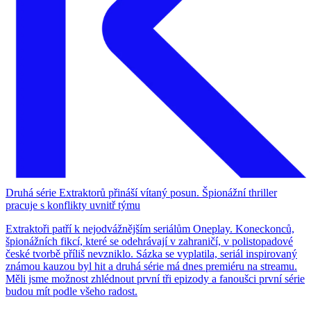
Druhá série Extraktorů přináší vítaný posun. Špionážní thriller
pracuje s konflikty uvnitř týmu
Extraktoři patří k nejodvážnějším seriálům Oneplay. Koneckonců,
špionážních fikcí, které se odehrávají v zahraničí, v polistopadové
české tvorbě příliš nevzniklo. Sázka se vyplatila, seriál inspirovaný
známou kauzou byl hit a druhá série má dnes premiéru na streamu.
Měli jsme možnost zhlédnout první tři epizody a fanoušci první série
budou mít podle všeho radost.