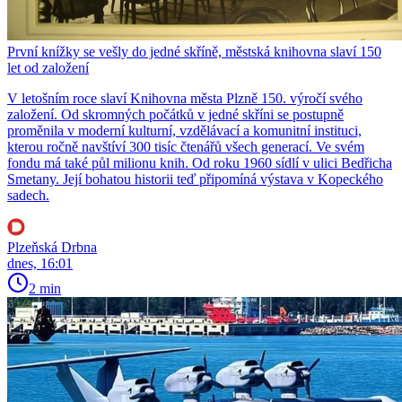
První knížky se vešly do jedné skříně, městská knihovna slaví 150
let od založení
V letošním roce slaví Knihovna města Plzně 150. výročí svého
založení. Od skromných počátků v jedné skříni se postupně
proměnila v moderní kulturní, vzdělávací a komunitní instituci,
kterou ročně navštíví 300 tisíc čtenářů všech generací. Ve svém
fondu má také půl milionu knih. Od roku 1960 sídlí v ulici Bedřicha
Smetany. Její bohatou historii teď připomíná výstava v Kopeckého
sadech.
Plzeňská Drbna
dnes, 16:01
2 min