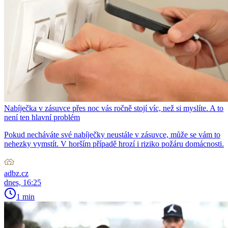
Nabíječka v zásuvce přes noc vás ročně stojí víc, než si myslíte. A to
není ten hlavní problém
Pokud necháváte své nabíječky neustále v zásuvce, může se vám to
nehezky vymstít. V horším případě hrozí i riziko požáru domácnosti.
adbz.cz
dnes, 16:25
1 min