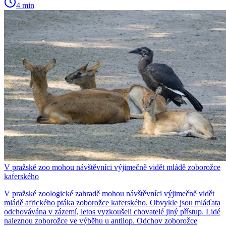
4 min
V pražské zoo mohou návštěvníci výjimečně vidět mládě zoborožce
kaferského
V pražské zoologické zahradě mohou návštěvníci výjimečně vidět
mládě afrického ptáka zoborožce kaferského. Obvykle jsou mláďata
odchovávána v zázemí, letos vyzkoušeli chovatelé jiný přístup. Lidé
naleznou zoborožce ve výběhu u antilop. Odchov zoborožce