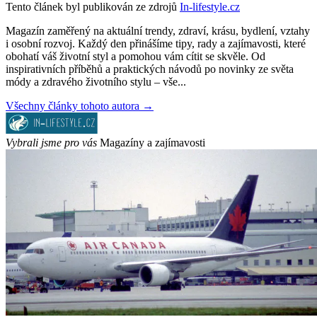
Tento článek byl publikován ze zdrojů
In-lifestyle.cz
Magazín zaměřený na aktuální trendy, zdraví, krásu, bydlení, vztahy
i osobní rozvoj. Každý den přinášíme tipy, rady a zajímavosti, které
obohatí váš životní styl a pomohou vám cítit se skvěle. Od
inspirativních příběhů a praktických návodů po novinky ze světa
módy a zdravého životního stylu – vše...
Všechny články tohoto autora →
Vybrali jsme pro vás
Magazíny a zajímavosti