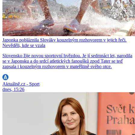
Japonka pobláznila Slováky kouzelným rozhovorem v jejich řeči.
Nevěděli, kde se vzala
Slovensko žije novou sportovní hvězdou. Je jí sedmnáct let, narodila
se v Japonsku a do srdcí atletických fanoušků zpod Tater se teď
zapsala i kouzelným rozhovorem v mateřštině svého otce.
Aktuálně.cz - Sport
dnes, 15:26