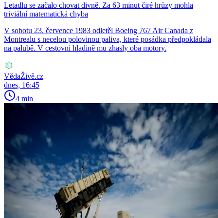
Letadlu se začalo chovat divně. Za 63 minut čiré hrůzy mohla
triviální matematická chyba
V sobotu 23. července 1983 odletěl Boeing 767 Air Canada z
Montrealu s necelou polovinou paliva, které posádka předpokládala
na palubě. V cestovní hladině mu zhasly oba motory.
VědaŽivě.cz
dnes, 16:45
4 min