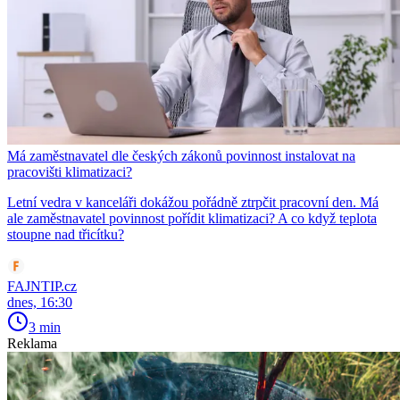
Má zaměstnavatel dle českých zákonů povinnost instalovat na
pracovišti klimatizaci?
Letní vedra v kanceláři dokážou pořádně ztrpčit pracovní den. Má
ale zaměstnavatel povinnost pořídit klimatizaci? A co když teplota
stoupne nad třicítku?
FAJNTIP.cz
dnes, 16:30
3 min
Reklama