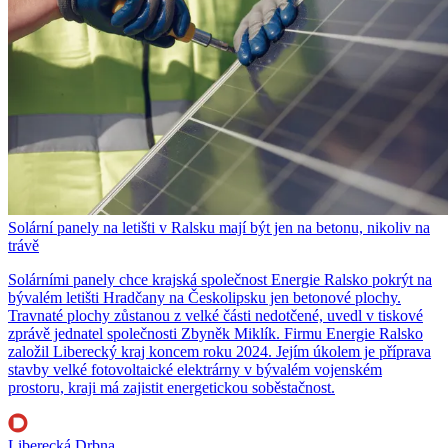
Solární panely na letišti v Ralsku mají být jen na betonu, nikoliv na
trávě
Solárními panely chce krajská společnost Energie Ralsko pokrýt na
bývalém letišti Hradčany na Českolipsku jen betonové plochy.
Travnaté plochy zůstanou z velké části nedotčené, uvedl v tiskové
zprávě jednatel společnosti Zbyněk Miklík. Firmu Energie Ralsko
založil Liberecký kraj koncem roku 2024. Jejím úkolem je příprava
stavby velké fotovoltaické elektrárny v bývalém vojenském
prostoru, kraji má zajistit energetickou soběstačnost.
Liberecká Drbna