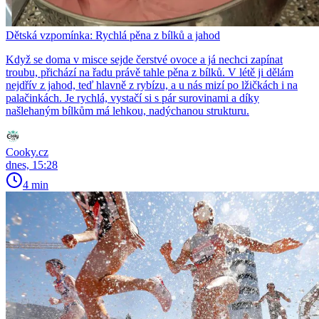
Dětská vzpomínka: Rychlá pěna z bílků a jahod
Když se doma v misce sejde čerstvé ovoce a já nechci zapínat
troubu, přichází na řadu právě tahle pěna z bílků. V létě ji dělám
nejdřív z jahod, teď hlavně z rybízu, a u nás mizí po lžičkách i na
palačinkách. Je rychlá, vystačí si s pár surovinami a díky
našlehaným bílkům má lehkou, nadýchanou strukturu.
Cooky.cz
dnes, 15:28
4 min