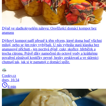
Dýně ve sladkokyselém nálevu: Osvěžující domácí kompot bez
ananasu
Dýňový kompot patří přesně k těm věcem, které doma buď všichni
milují, nebo se jim roky vyhýbali. U nás vyhrála stará klasika bez
ananasové příchuti - jen poctivá dýně, cukr, skořice, hřebíček a
trocha citronu. Právě díky namočení do octové vody a krátkému
povaření zůstávají kostičky pevné, hezky zesklovatí a ve sklenici
chutnají tak, jak si je pamatuji z domácí spíže.
Cooky.cz
dnes, 16:34
4 min