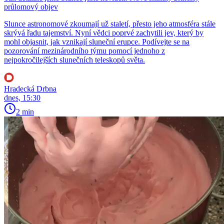
průlomový objev
Slunce astronomové zkoumají už staletí, přesto jeho atmosféra stále
skrývá řadu tajemství. Nyní vědci poprvé zachytili jev, který by
mohl objasnit, jak vznikají sluneční erupce. Podívejte se na
pozorování mezinárodního týmu pomocí jednoho z
nejpokročilejších slunečních teleskopů světa.
Hradecká Drbna
dnes, 15:30
2 min