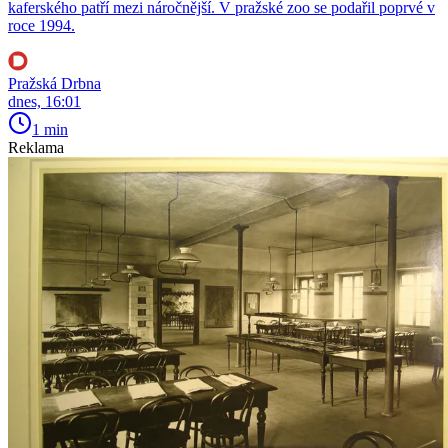
kaferského patří mezi náročnější. V pražské zoo se podařil poprvé v
roce 1994.
Pražská Drbna
dnes, 16:01
1 min
Reklama