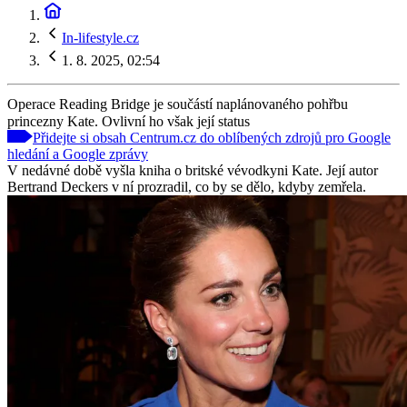
In-lifestyle.cz
1. 8. 2025, 02:54
Operace Reading Bridge je součástí naplánovaného pohřbu
princezny Kate. Ovlivní ho však její status
Přidejte si obsah Centrum.cz do oblíbených zdrojů pro Google
hledání a Google zprávy
V nedávné době vyšla kniha o britské vévodkyni Kate. Její autor
Bertrand Deckers v ní prozradil, co by se dělo, kdyby zemřela.