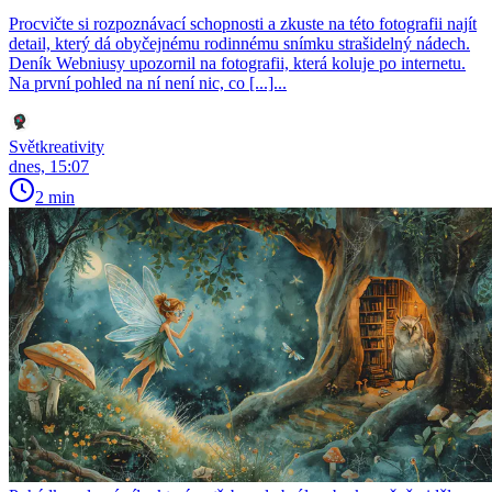
Procvičte si rozpoznávací schopnosti a zkuste na této fotografii najít
detail, který dá obyčejnému rodinnému snímku strašidelný nádech.
Deník Webniusy upozornil na fotografii, která koluje po internetu.
Na první pohled na ní není nic, co [...]...
Světkreativity
dnes, 15:07
2 min