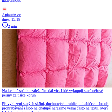
nadechnout.
Aplausin.cz
dnes, 15:18
2 min
Na kvalitě spánku záleží čím dál víc. Lidé vykupují staré péřové
peřiny za tisíce korun
Při vyklízení starých skříní, duchnových truhlic po babičce nebo při
prohrabávání zásob na chalupě narážíme velmi často na textil, který