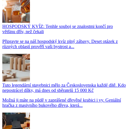
HOSPODSKÝ KVÍZ: Tenhle souboj se znalostmi končí pro
většinu dřív, než čekali
Připravte se na náš hospodský kvíz plný zábavy. Deset otázek z
různých oblastí prověří vaši bystrost a...
Tuto legendární stavebnici mělo za Československa každé dítě. Kdo
nepostrácel dílky, má dnes od sběratelů 15 000 Kč
Možná ji máte na půdě v zaprášené dřevěné krabici i vy. Geniální
hračka z masivního bukového dřeva, která...