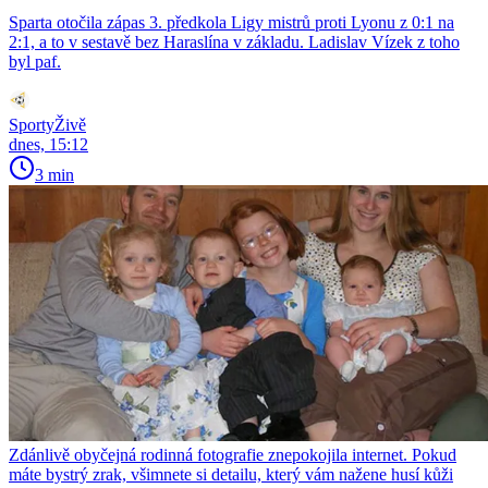
Sparta otočila zápas 3. předkola Ligy mistrů proti Lyonu z 0:1 na
2:1, a to v sestavě bez Haraslína v základu. Ladislav Vízek z toho
byl paf.
SportyŽivě
dnes, 15:12
3 min
Zdánlivě obyčejná rodinná fotografie znepokojila internet. Pokud
máte bystrý zrak, všimnete si detailu, který vám nažene husí kůži