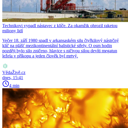
Technikovi vypadl nástavec z klíče. Za okamžik ohrozil raketou
miliony lidí
Večer 18. září 1980 spadl v arkansaském silu čtyřkilový nástrčný
klíč na plášť mezikontinentální balistické střely. O osm hodin
později bylo silo zničeno, hlavice s ničivou silou devíti megatun
ležela v příkopu a jeden člověk byl mrtvý.
VědaŽivě.cz
dnes, 15:41
4 min