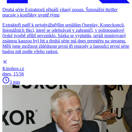
Druhá série Extraktorů přináší vítaný posun. Špionážní thriller
pracuje s konflikty uvnitř týmu
Extraktoři patří k nejodvážnějším seriálům Oneplay. Koneckonců,
špionážních fikcí, které se odehrávají v zahraničí, v polistopadové
české tvorbě příliš nevzniklo. Sázka se vyplatila, seriál inspirovaný
známou kauzou byl hit a druhá série má dnes premiéru na streamu.
Měli jsme možnost zhlédnout první tři epizody a fanoušci první série
budou mít podle všeho radost.
Kinobox.cz
dnes, 15:56
3 min