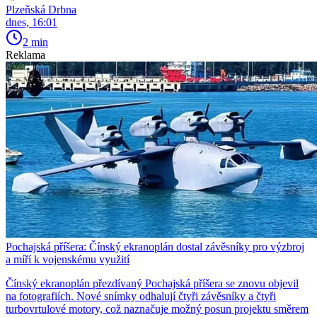
Plzeňská Drbna
dnes, 16:01
2 min
Reklama
Pochajská příšera: Čínský ekranoplán dostal závěsníky pro výzbroj
a míří k vojenskému využití
Čínský ekranoplán přezdívaný Pochajská příšera se znovu objevil
na fotografiích. Nové snímky odhalují čtyři závěsníky a čtyři
turbovrtulové motory, což naznačuje možný posun projektu směrem