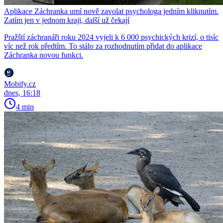
Aplikace Záchranka umí nově zavolat psychologa jedním kliknutím.
Zatím jen v jednom kraji, další už čekají
Pražští záchranáři roku 2024 vyjeli k 6 000 psychických krizí, o tisíc
víc než rok předtím. To stálo za rozhodnutím přidat do aplikace
Záchranka novou funkci.
Mobify.cz
dnes, 16:18
4 min