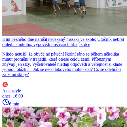
Klid běžného dne narušil nečekaný masakr ve škole: Útočník nebral
ohled na nikoho, výpovědi přeživších trhají srdce
Nikdo netušil, že obyčejné páteční školní ráno se během několika
minut promění v tragédii, která otřese celou zemí. Příbuzným
zbývají jen slzy. Vyšetřovatelé hledají odpovědi a veřejnost si klade
jedinou otázku – Jak se něco takového mohlo stát? Co se odehrálo
za zdmi školy?
Asianstyle
dnes, 16:00
6 min