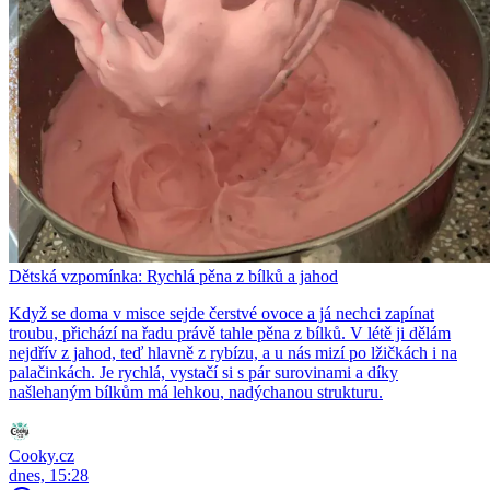
Dětská vzpomínka: Rychlá pěna z bílků a jahod
Když se doma v misce sejde čerstvé ovoce a já nechci zapínat
troubu, přichází na řadu právě tahle pěna z bílků. V létě ji dělám
nejdřív z jahod, teď hlavně z rybízu, a u nás mizí po lžičkách i na
palačinkách. Je rychlá, vystačí si s pár surovinami a díky
našlehaným bílkům má lehkou, nadýchanou strukturu.
Cooky.cz
dnes, 15:28