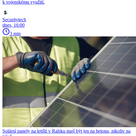
k vojenskému využití.
Securitytech
dnes, 16:00
3 min
Solární panely na letišti v Ralsku mají být jen na betonu, nikoliv na