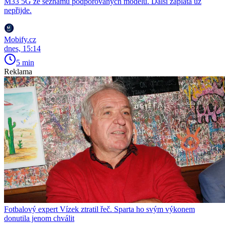
M33 5G ze seznamu podporovaných modelů. Další záplata už
nepřijde.
Mobify.cz
dnes, 15:14
5 min
Reklama
Fotbalový expert Vízek ztratil řeč. Sparta ho svým výkonem
donutila jenom chválit