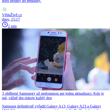
ležel desítky let netknutý.
VědaŽivě.cz
dnes, 15:17
2 min
3 oblíbené Samsungy už nedostanou ani jednu aktualizaci. Kdo je
má, vážně tím riskuje každý den
Samsung definitivně vyřadil Galaxy A13, Galaxy A23 a Galaxy