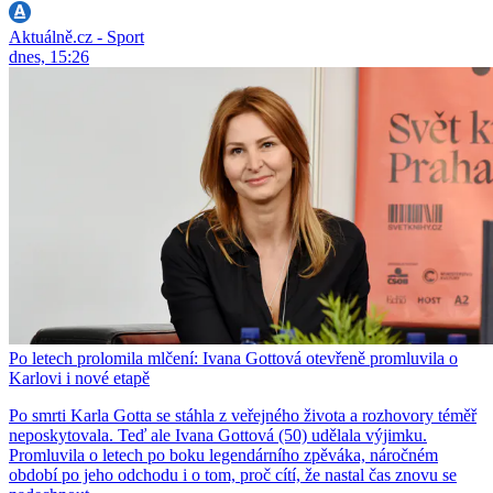
Aktuálně.cz - Sport
dnes, 15:26
Po letech prolomila mlčení: Ivana Gottová otevřeně promluvila o
Karlovi i nové etapě
Po smrti Karla Gotta se stáhla z veřejného života a rozhovory téměř
neposkytovala. Teď ale Ivana Gottová (50) udělala výjimku.
Promluvila o letech po boku legendárního zpěváka, náročném
období po jeho odchodu i o tom, proč cítí, že nastal čas znovu se