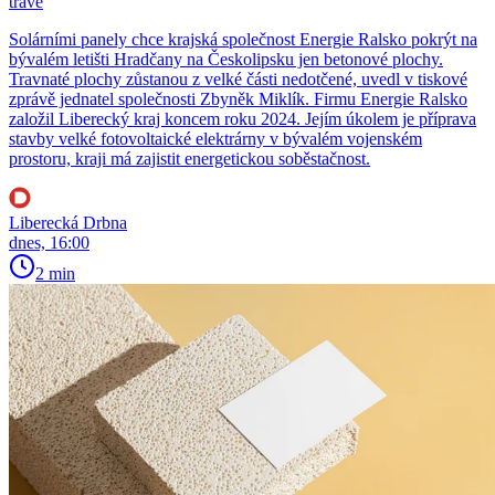
trávě
Solárními panely chce krajská společnost Energie Ralsko pokrýt na
bývalém letišti Hradčany na Českolipsku jen betonové plochy.
Travnaté plochy zůstanou z velké části nedotčené, uvedl v tiskové
zprávě jednatel společnosti Zbyněk Miklík. Firmu Energie Ralsko
založil Liberecký kraj koncem roku 2024. Jejím úkolem je příprava
stavby velké fotovoltaické elektrárny v bývalém vojenském
prostoru, kraji má zajistit energetickou soběstačnost.
Liberecká Drbna
dnes, 16:00
2 min