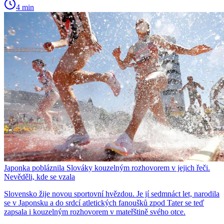
4 min
Japonka pobláznila Slováky kouzelným rozhovorem v jejich řeči.
Nevěděli, kde se vzala
Slovensko žije novou sportovní hvězdou. Je jí sedmnáct let, narodila
se v Japonsku a do srdcí atletických fanoušků zpod Tater se teď
zapsala i kouzelným rozhovorem v mateřštině svého otce.