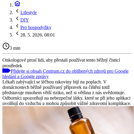
Lifestyle
DIY
Pro hospodyňky
28. 5. 2026, 08:01
3 min
Onkologové prosí lidi, aby přestali používat tento běžný čisticí
prostředek
Přidejte si obsah Centrum.cz do oblíbených zdrojů pro Google
hledání a Google zprávy
Lékaři zabývající se léčbou rakoviny bijí na poplach. V
domácnostech běžně používaný přípravek na čištění totiž
představuje mnohem větší riziko, než si většina z nás uvědomuje.
Odborníci upozorňují na nebezpečné látky, které se při jeho aplikaci
uvolňují do vzduchu a mohou způsobit vážné zdravotní komplikace.