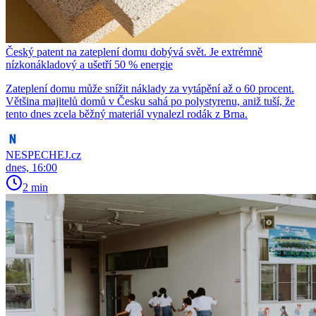
Český patent na zateplení domu dobývá svět. Je extrémně
nízkonákladový a ušetří 50 % energie
Zateplení domu může snížit náklady za vytápění až o 60 procent.
Většina majitelů domů v Česku sahá po polystyrenu, aniž tuší, že
tento dnes zcela běžný materiál vynalezl rodák z Brna.
NESPECHEJ.cz
dnes, 16:00
2 min