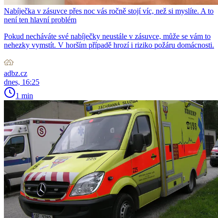
Nabíječka v zásuvce přes noc vás ročně stojí víc, než si myslíte. A to
není ten hlavní problém
Pokud necháváte své nabíječky neustále v zásuvce, může se vám to
nehezky vymstít. V horším případě hrozí i riziko požáru domácnosti.
adbz.cz
dnes, 16:25
1 min