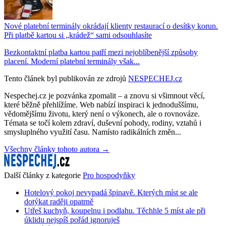
Nové platební terminály okrádají klienty restaurací o desítky korun.
Při platbě kartou si „krádež“ sami odsouhlasíte
Bezkontaktní platba kartou patří mezi nejoblíbenější způsoby
placení. Moderní platební terminály však...
Tento článek byl publikován ze zdrojů
NESPECHEJ.cz
Nespechej.cz je pozvánka zpomalit – a znovu si všimnout věcí,
které běžně přehlížíme. Web nabízí inspiraci k jednoduššímu,
vědomějšímu životu, který není o výkonech, ale o rovnováze.
Témata se točí kolem zdraví, duševní pohody, rodiny, vztahů i
smysluplného využití času. Namísto radikálních změn...
Všechny články tohoto autora →
Další články z kategorie
Pro hospodyňky
Hotelový pokoj nevypadá špinavě. Kterých míst se ale
dotýkat raději opatrně
Utřeš kuchyň, koupelnu i podlahu. Těchhle 5 míst ale při
úklidu nejspíš pořád ignoruješ