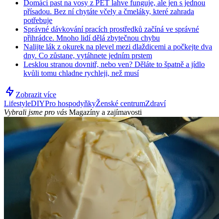
Domácí past na vosy z PET lahve funguje, ale jen s jednou
přísadou. Bez ní chytáte včely a čmeláky, které zahrada
potřebuje
Správné dávkování pracích prostředků začíná ve správné
přihrádce. Mnoho lidí dělá zbytečnou chybu
Nalijte lák z okurek na plevel mezi dlaždicemi a počkejte dva
dny. Co zůstane, vytáhnete jedním prstem
Lesklou stranou dovnitř, nebo ven? Děláte to špatně a jídlo
kvůli tomu chladne rychleji, než musí
Zobrazit více
Lifestyle
DIY
Pro hospodyňky
Ženské centrum
Zdraví
Vybrali jsme pro vás
Magazíny a zajímavosti