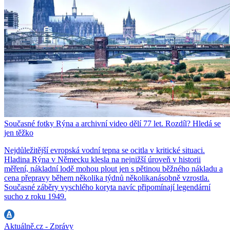
Současné fotky Rýna a archivní video dělí 77 let. Rozdíl? Hledá se
jen těžko
Nejdůležitější evropská vodní tepna se ocitla v kritické situaci.
Hladina Rýna v Německu klesla na nejnižší úroveň v historii
měření, nákladní lodě mohou plout jen s pětinou běžného nákladu a
cena přepravy během několika týdnů několikanásobně vzrostla.
Současné záběry vyschlého koryta navíc připomínají legendární
sucho z roku 1949.
Aktuálně.cz - Zprávy