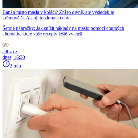
Banán místo másla v koláči? Zní to divně, ale výsledek je
krémovější. A stojí to zlomek ceny
Šetrné náhražky: Jak snížit náklady na máslo pomocí chutných
alternativ, které vaše recepty ještě vylepší.
adbz.cz
dnes, 16:30
2 min