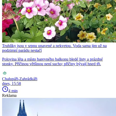
Truhlíky jsou v srpnu unavené a nekvetou. Voda sama jim už na
podzimní parádu nestačí
Polovina léta a místo barevného balkonu bledé listy a prázdné
stonky. Příčinou většinou není sucho; příčiny bývají hned tři.
Chalupáři-Zahrádkáři
dnes, 15:58
4 min
Reklama