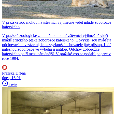
V pražské zoo mohou návštěvníci výjimečně vidět mládě zoborožce
kaferského
V pražské zoologické zahradě mohou návštěvníci výjimečně vidět
mládě afrického ptáka zoborožce kaferského. Obvykle jsou mláďata
odchovávána v zázemí, letos vyzkoušeli chovatelé jiný přístup. Lidé
naleznou zoborožce ve výběhu u antilop. Odchov zoborožce
kaferského patří mezi náročnější. V pražské zoo se podařil poprvé v
roce 1994.
Pražská Drbna
dnes, 16:01
1 min