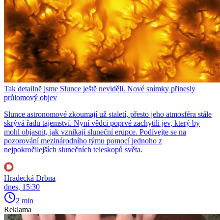
Tak detailně jsme Slunce ještě neviděli. Nové snímky přinesly
průlomový objev
Slunce astronomové zkoumají už staletí, přesto jeho atmosféra stále
skrývá řadu tajemství. Nyní vědci poprvé zachytili jev, který by
mohl objasnit, jak vznikají sluneční erupce. Podívejte se na
pozorování mezinárodního týmu pomocí jednoho z
nejpokročilejších slunečních teleskopů světa.
Hradecká Drbna
dnes, 15:30
2 min
Reklama