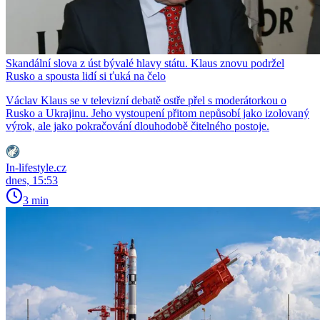
Skandální slova z úst bývalé hlavy státu. Klaus znovu podržel
Rusko a spousta lidí si ťuká na čelo
Václav Klaus se v televizní debatě ostře přel s moderátorkou o
Rusko a Ukrajinu. Jeho vystoupení přitom nepůsobí jako izolovaný
výrok, ale jako pokračování dlouhodobě čitelného postoje.
In-lifestyle.cz
dnes, 15:53
3 min