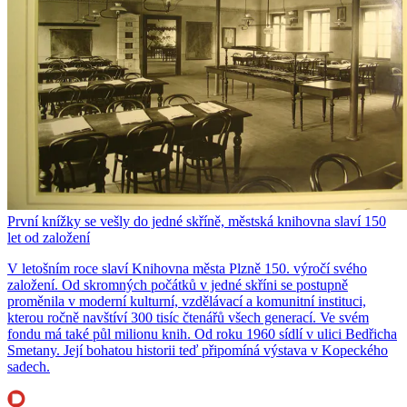
První knížky se vešly do jedné skříně, městská knihovna slaví 150
let od založení
V letošním roce slaví Knihovna města Plzně 150. výročí svého
založení. Od skromných počátků v jedné skříni se postupně
proměnila v moderní kulturní, vzdělávací a komunitní instituci,
kterou ročně navštíví 300 tisíc čtenářů všech generací. Ve svém
fondu má také půl milionu knih. Od roku 1960 sídlí v ulici Bedřicha
Smetany. Její bohatou historii teď připomíná výstava v Kopeckého
sadech.