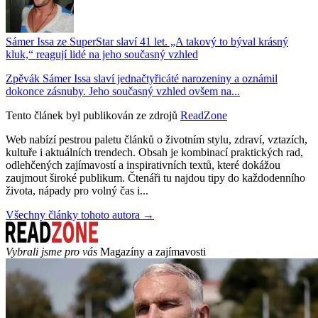
Sámer Issa ze SuperStar slaví 41 let. „A takový to býval krásný
kluk,“ reagují lidé na jeho současný vzhled
Zpěvák Sámer Issa slaví jednačtyřicáté narozeniny a oznámil
dokonce zásnuby. Jeho současný vzhled ovšem na...
Tento článek byl publikován ze zdrojů
ReadZone
Web nabízí pestrou paletu článků o životním stylu, zdraví, vztazích,
kultuře i aktuálních trendech. Obsah je kombinací praktických rad,
odlehčených zajímavostí a inspirativních textů, které dokážou
zaujmout široké publikum. Čtenáři tu najdou tipy do každodenního
života, nápady pro volný čas i...
Všechny články tohoto autora →
Vybrali jsme pro vás
Magazíny a zajímavosti