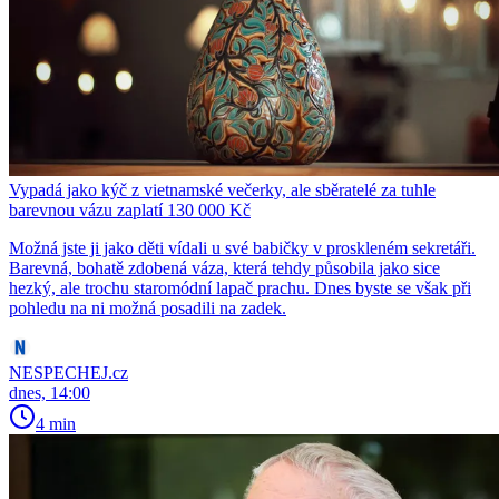
Vypadá jako kýč z vietnamské večerky, ale sběratelé za tuhle
barevnou vázu zaplatí 130 000 Kč
Možná jste ji jako děti vídali u své babičky v proskleném sekretáři.
Barevná, bohatě zdobená váza, která tehdy působila jako sice
hezký, ale trochu staromódní lapač prachu. Dnes byste se však při
pohledu na ni možná posadili na zadek.
NESPECHEJ.cz
dnes, 14:00
4 min