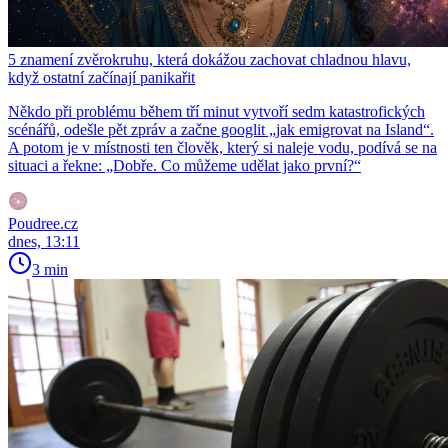
5 znamení zvěrokruhu, která dokážou zachovat chladnou hlavu,
když ostatní začínají panikařit
Někdo při problému během tří minut vytvoří sedm katastrofických
scénářů, odešle pět zpráv a začne googlit „jak emigrovat na Island“.
A potom je v místnosti ten člověk, který si naleje vodu, podívá se na
situaci a řekne: „Dobře. Co můžeme udělat jako první?“
Poudree.cz
dnes, 13:11
3 min