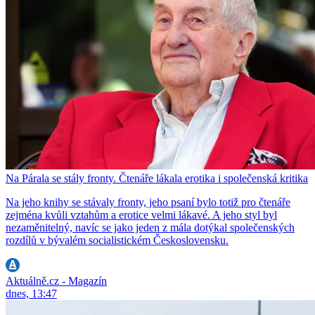
Na Párala se stály fronty. Čtenáře lákala erotika i společenská kritika
Na jeho knihy se stávaly fronty, jeho psaní bylo totiž pro čtenáře
zejména kvůli vztahům a erotice velmi lákavé. A jeho styl byl
nezaměnitelný, navíc se jako jeden z mála dotýkal společenských
rozdílů v bývalém socialistickém Československu.
Aktuálně.cz - Magazín
dnes, 13:47