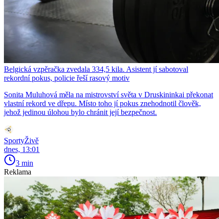
Belgická vzpěračka zvedala 334,5 kila. Asistent jí sabotoval
rekordní pokus, policie řeší rasový motiv
Sonita Muluhová měla na mistrovství světa v Druskininkai překonat
vlastní rekord ve dřepu. Místo toho jí pokus znehodnotil člověk,
jehož jedinou úlohou bylo chránit její bezpečnost.
SportyŽivě
dnes, 13:01
3 min
Reklama