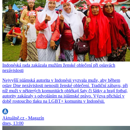
Indonéská rada zakázala mužům ženské oblečení při oslavách
nezávislosti
Nejvyšší islámská autorita v Indonésii vyzvala muže, aby během
oslav Dne nezávislosti nenosili ženské oblečení. Tradiční zábavu, při
níž muži v některých komunitách oblékají šaty či šátky a hrají fotbal,
autority zakázaly s odvoláním na islámské právo. Výzva přichází v
době rostoucího tlaku na LGBT+ komunitu v Indonésii.
Aktuálně.cz - Magazín
dnes, 13:00