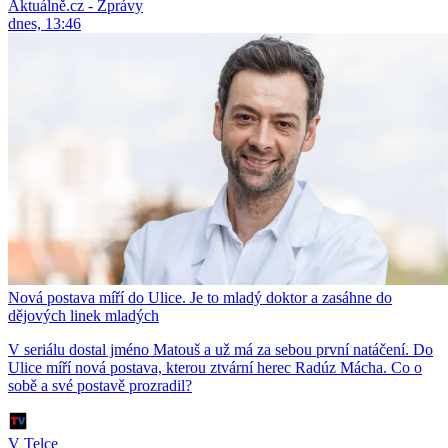
Aktuálně.cz - Zprávy
dnes, 13:46
Nová postava míří do Ulice. Je to mladý doktor a zasáhne do
dějových linek mladých
V seriálu dostal jméno Matouš a už má za sebou první natáčení. Do
Ulice míří nová postava, kterou ztvární herec Radúz Mácha. Co o
sobě a své postavě prozradil?
V Telce