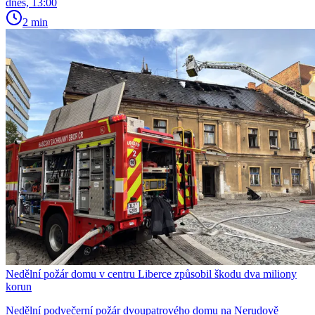
dnes, 13:00
2 min
Nedělní požár domu v centru Liberce způsobil škodu dva miliony
korun
Nedělní podvečerní požár dvoupatrového domu na Nerudově