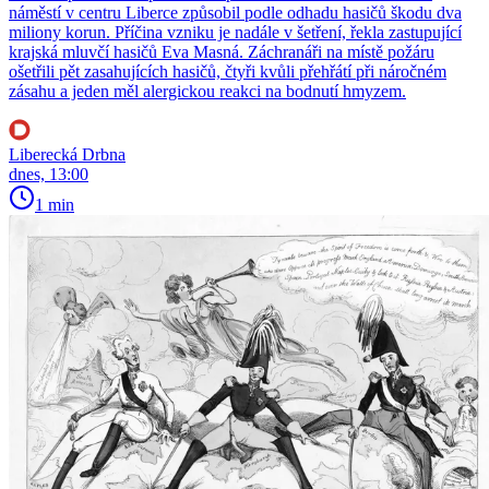
náměstí v centru Liberce způsobil podle odhadu hasičů škodu dva
miliony korun. Příčina vzniku je nadále v šetření, řekla zastupující
krajská mluvčí hasičů Eva Masná. Záchranáři na místě požáru
ošetřili pět zasahujících hasičů, čtyři kvůli přehřátí při náročném
zásahu a jeden měl alergickou reakci na bodnutí hmyzem.
Liberecká Drbna
dnes, 13:00
1 min