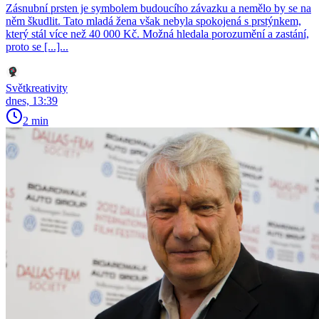
Zásnubní prsten je symbolem budoucího závazku a nemělo by se na
něm škudlit. Tato mladá žena však nebyla spokojená s prstýnkem,
který stál více než 40 000 Kč. Možná hledala porozumění a zastání,
proto se [...]...
Světkreativity
dnes, 13:39
2 min