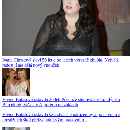
Ivana Christová slaví 56 let a po letech výrazně zhubla. Největší
radost jí ale dělá nový vnouček
Vivien Babišová oslavila 26 let. Přestože studovala v Londýně a
Barceloně, začala v Agrofertu od základů
Vivien Babišová oslavila šestadvacáté narozeniny a po návratu z
prestižních škol překvapuje svým pracovním...