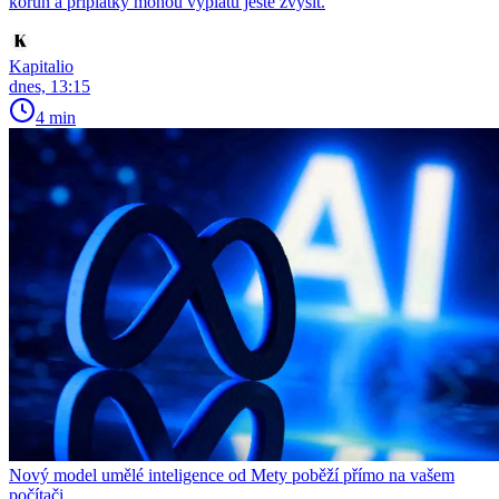
korun a příplatky mohou výplatu ještě zvýšit.
Kapitalio
dnes, 13:15
4 min
Nový model umělé inteligence od Mety poběží přímo na vašem
počítači