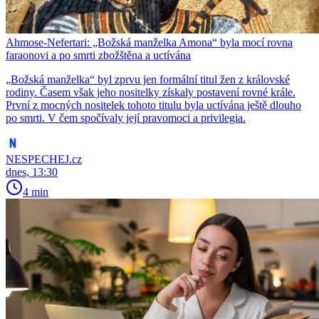
Ahmose-Nefertari: „Božská manželka Amona“ byla mocí rovna
faraonovi a po smrti zbožštěna a uctívána
​​​​​​​„Božská manželka“ byl zprvu jen formální titul žen z královské
rodiny. Časem však jeho nositelky získaly postavení rovné krále.
První z mocných nositelek tohoto titulu byla uctívána ještě dlouho
po smrti. V čem spočívaly její pravomoci a privilegia.
NESPECHEJ.cz
dnes, 13:30
4 min