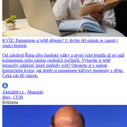
KVÍZ: Pamatujete si ještě dějepis? U těchto 60 otázek se zapotí i
znalci historie
Od založení Říma přes husitské války a první vzlet letadla až po pád
komunismu nebo nástup osobních počítačů. Vybavíte si ještě
letopočty událostí, které změnily svět? Otestujte si v našem
historickém kvízu, jak dobře si pamatujete klíčové momenty z dějin.
Čeká vás 60 otázek.
Aktuálně.cz - Magazín
dnes, 13:30
Reklama