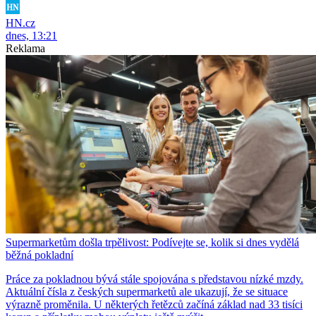
HN.cz
dnes, 13:21
Reklama
Supermarketům došla trpělivost: Podívejte se, kolik si dnes vydělá
běžná pokladní
Práce za pokladnou bývá stále spojována s představou nízké mzdy.
Aktuální čísla z českých supermarketů ale ukazují, že se situace
výrazně proměnila. U některých řetězců začíná základ nad 33 tisíci