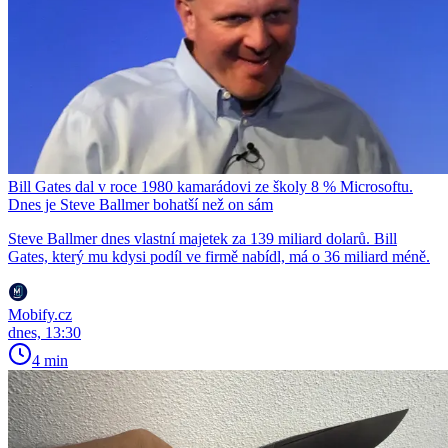
Bill Gates dal v roce 1980 kamarádovi ze školy 8 % Microsoftu.
Dnes je Steve Ballmer bohatší než on sám
Steve Ballmer dnes vlastní majetek za 139 miliard dolarů. Bill
Gates, který mu kdysi podíl ve firmě nabídl, má o 36 miliard méně.
Mobify.cz
dnes, 13:30
4 min