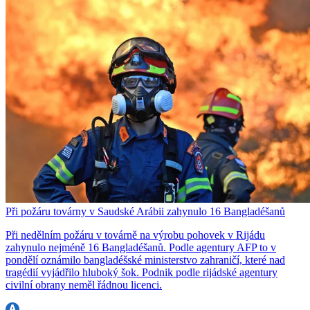
Při požáru továrny v Saudské Arábii zahynulo 16 Bangladéšanů
Při nedělním požáru v továrně na výrobu pohovek v Rijádu
zahynulo nejméně 16 Bangladéšanů. Podle agentury AFP to v
pondělí oznámilo bangladéšské ministerstvo zahraničí, které nad
tragédií vyjádřilo hluboký šok. Podnik podle rijádské agentury
civilní obrany neměl řádnou licenci.