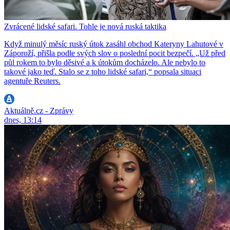
Zvrácené lidské safari. Tohle je nová ruská taktika
Když minulý měsíc ruský útok zasáhl obchod Kateryny Lahutové v
Záporoží, přišla podle svých slov o poslední pocit bezpečí. „Už před
půl rokem to bylo děsivé a k útokům docházelo. Ale nebylo to
takové jako teď. Stalo se z toho lidské safari,“ popsala situaci
agentuře Reuters.
Aktuálně.cz - Zprávy
dnes, 13:14