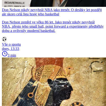
Don Nelson nikdy nevyhrál NBA jako trenér. O desítky let později
ale skoro celá liga hraje jeho basketbal
Don Nelson zemřel ve věku 86 let. Jako trenér nikdy nevyhrál
NBA, přesto jeho small ball, point forward a experimenty předběhly
dobu a ovlivnily moderní basketbal.
Vše o sportu
dnes, 13:33
3 min