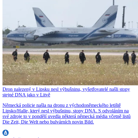
Dron nalezený v Lipsku nesl výbušninu, vyšetřovatelé našli stopy
stejné DNA jako v Litvě
Německá policie našla na dronu z východoněmeckého letiště
Lipsko/Halle, který nesl výbušninu, stopy DNA. S odvoláním na
své zdroje to v pondělí uvedla některá německá média včetně listů
Die Zeit, Die Welt nebo bulvárních novin Bild.