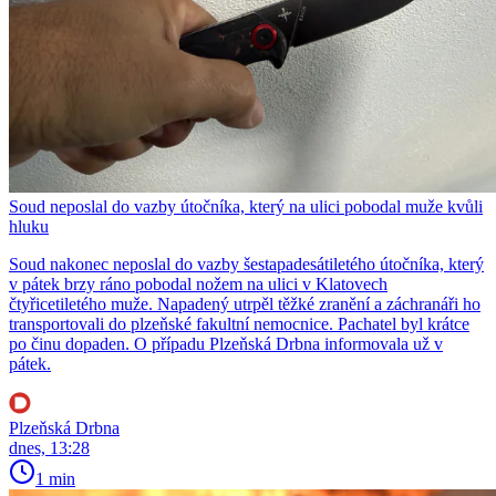
Soud neposlal do vazby útočníka, který na ulici pobodal muže kvůli
hluku
Soud nakonec neposlal do vazby šestapadesátiletého útočníka, který
v pátek brzy ráno pobodal nožem na ulici v Klatovech
čtyřicetiletého muže. Napadený utrpěl těžké zranění a záchranáři ho
transportovali do plzeňské fakultní nemocnice. Pachatel byl krátce
po činu dopaden. O případu Plzeňská Drbna informovala už v
pátek.
Plzeňská Drbna
dnes, 13:28
1 min