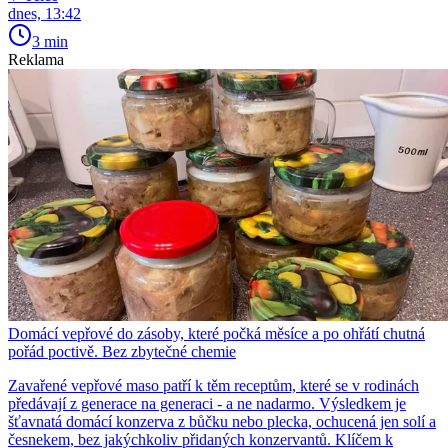
dnes, 13:42
3 min
Reklama
Domácí vepřové do zásoby, které počká měsíce a po ohřátí chutná
pořád poctivě. Bez zbytečné chemie
Zavařené vepřové maso patří k těm receptům, které se v rodinách
předávají z generace na generaci - a ne nadarmo. Výsledkem je
šťavnatá domácí konzerva z bůčku nebo plecka, ochucená jen solí a
česnekem, bez jakýchkoliv přidaných konzervantů. Klíčem k