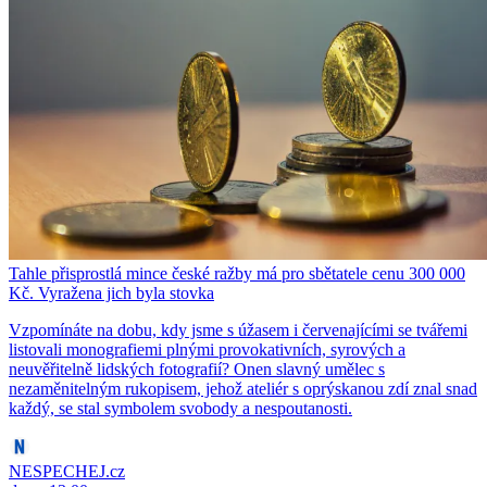
Tahle přisprostlá mince české ražby má pro sbětatele cenu 300 000
Kč. Vyražena jich byla stovka
Vzpomínáte na dobu, kdy jsme s úžasem i červenajícími se tvářemi
listovali monografiemi plnými provokativních, syrových a
neuvěřitelně lidských fotografií? Onen slavný umělec s
nezaměnitelným rukopisem, jehož ateliér s oprýskanou zdí znal snad
každý, se stal symbolem svobody a nespoutanosti.
NESPECHEJ.cz