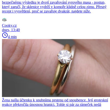
bezpečnému výsledku je dvojí zavařování syrového masa - postup,
který zaručí, že sklenice vydrží v komoře klidně celou zimu. Přesný
recept i vysvětlení, proč se zavařuje dvakrát, najdete níže.
Cooky.cz
dnes, 13:40
4 min
Žena našla účtenku k snubnímu prstenu od snoubence. Její groteskní
reakce překročila únosnou hranici. Tohle si pár za rámeček nedá