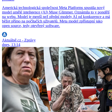
Americká technologická společnost Meta Platforms spustila nový
model umělé inteligence (AI) Muse Glimmer. Oznámila to v pondělí
na webu. Model je menší než přední modely AI od konkurence a má
běžet přímo na počítačích uživatelů. Meta model zpřístupní jako
open source, tedy otevřený software.
Aktuálně.cz - Zprávy
dnes, 13:14