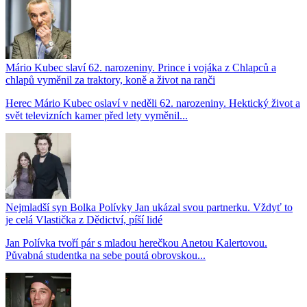
Mário Kubec slaví 62. narozeniny. Prince i vojáka z Chlapců a
chlapů vyměnil za traktory, koně a život na ranči
Herec Mário Kubec oslaví v neděli 62. narozeniny. Hektický život a
svět televizních kamer před lety vyměnil...
Nejmladší syn Bolka Polívky Jan ukázal svou partnerku. Vždyť to
je celá Vlastička z Dědictví, píší lidé
Jan Polívka tvoří pár s mladou herečkou Anetou Kalertovou.
Půvabná studentka na sebe poutá obrovskou...