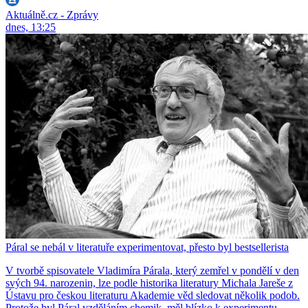
Aktuálně.cz - Zprávy
dnes, 13:25
Páral se nebál v literatuře experimentovat, přesto byl bestsellerista
V tvorbě spisovatele Vladimíra Párala, který zemřel v pondělí v den
svých 94. narozenin, lze podle historika literatury Michala Jareše z
Ústavu pro českou literaturu Akademie věd sledovat několik podob.
Protože byl Páral vzděláním chemik, měl blízko k experimentu.