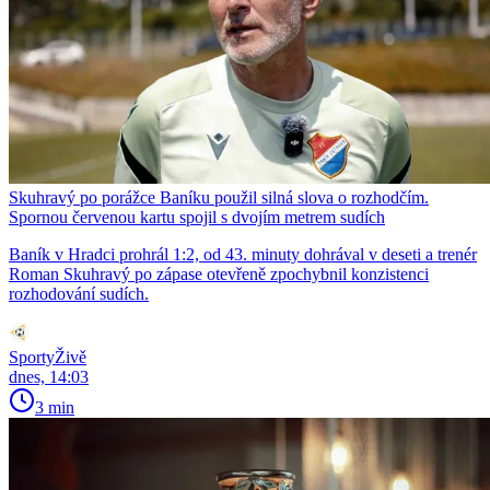
Skuhravý po porážce Baníku použil silná slova o rozhodčím.
Spornou červenou kartu spojil s dvojím metrem sudích
Baník v Hradci prohrál 1:2, od 43. minuty dohrával v deseti a trenér
Roman Skuhravý po zápase otevřeně zpochybnil konzistenci
rozhodování sudích.
SportyŽivě
dnes, 14:03
3 min