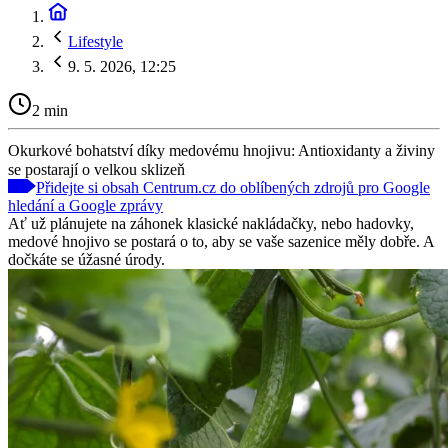
Lifestyle
9. 5. 2026, 12:25
2 min
Okurkové bohatství díky medovému hnojivu: Antioxidanty a živiny
se postarají o velkou sklizeň
Přidejte si obsah Centrum.cz do oblíbených zdrojů pro Google
hledání a Google zprávy
Ať už plánujete na záhonek klasické nakládačky, nebo hadovky,
medové hnojivo se postará o to, aby se vaše sazenice měly dobře. A
dočkáte se úžasné úrody.