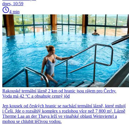
dnes, 10:59
4 min
Rakouské termální lázně 2 km od hranic jsou rájem pro Čechy.
Voda má 42 °C a obsahuje cenný jód
Jen kousek od českých hranic se nachází termální lázně, které milují
i Češi. Jde o rozsáhlý komplex s rozlohou více než 7 800 m². Lázně
Therme Laa an der Thaya leží ve vinařské oblasti Weinviertel a
mohou se chlubit léčivou vodou.