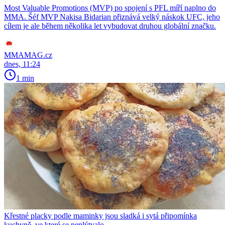
Most Valuable Promotions (MVP) po spojení s PFL míří naplno do
MMA. Šéf MVP Nakisa Bidarian přiznává velký náskok UFC, jeho
cílem je ale během několika let vybudovat druhou globální značku.
MMAMAG.cz
dnes, 11:24
1 min
Křestné placky podle maminky jsou sladká i sytá připomínka
kuchyně, ve které se neplýtvalo