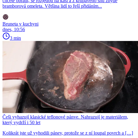
chcete obrátit, se rozjedou na kaši a z křupavého snu zbyde
bramborová omeleta. Většina lidí to řeší přidáním...
Bruneta v kuchyni
dnes, 10:56
3 min
Češi vyhazují klasické teflonové pánve. Nahrazují je materiálem,
který vydrží i 50 let
Kolikrát jste už vyhodili pánev, protože se z ní loupal povrch a […]