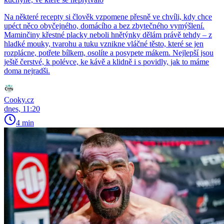
Na některé recepty si člověk vzpomene přesně ve chvíli, kdy chce
upéct něco obyčejného, domácího a bez zbytečného vymýšlení.
Maminčiny křestné placky neboli hnětýnky dělám právě tehdy – z
hladké mouky, tvarohu a tuku vznikne vláčné těsto, které se jen
rozplácne, potřete bílkem, osolíte a posypete mákem. Nejlepší jsou
ještě čerstvé, k polévce, ke kávě a klidně i s povidly, jak to máme
doma nejradši.
Cooky.cz
dnes, 11:20
4 min