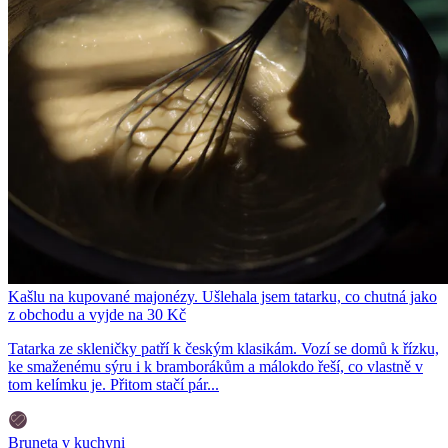
Kašlu na kupované majonézy. Ušlehala jsem tatarku, co chutná jako
z obchodu a vyjde na 30 Kč
Tatarka ze skleničky patří k českým klasikám. Vozí se domů k řízku,
ke smaženému sýru i k bramborákům a málokdo řeší, co vlastně v
tom kelímku je. Přitom stačí pár...
Bruneta v kuchyni