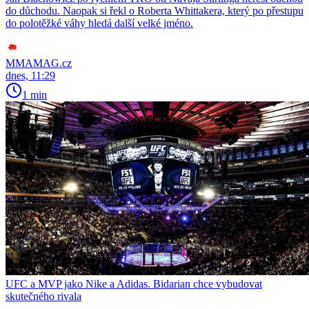
do důchodu. Naopak si řekl o Roberta Whittakera, který po přestupu
do polotěžké váhy hledá další velké jméno.
MMAMAG.cz
dnes, 11:29
1 min
UFC a MVP jako Nike a Adidas. Bidarian chce vybudovat
skutečného rivala