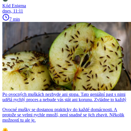
Kód Enigma
dnes, 11:11
7 min
Po ovocných muškách nezbyde ani stopa. Tato geniální past s nimi
udělá rychlý proces a nebude vás stát ani korunu. Zvládne to každý
Ovocné mušky se dostanou prakticky do každé domácnosti. A
protože se velmi rychle množí, není snadné se jich zbavit. Několik
možností tu ale je.