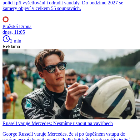
policii při vyšetřování i odradit vandaly. Do podzimu 2027 se
kamery objeví v celkem 55 soupravách.
Pražská Drbna
dnes, 11:05
2 min
Reklama
Russell varuje Mercedes: Nesmíme usnout na vavřínech
George Russell varuje Mercedes, že si po úspěšném vstupu do
sezóny nesmí dovolit polevit. Podle britského jezdce může jediná