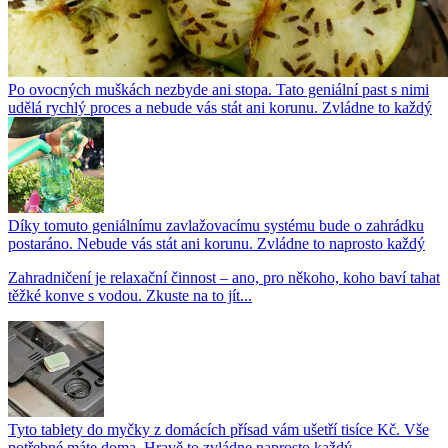
Po ovocných muškách nezbyde ani stopa. Tato geniální past s nimi
udělá rychlý proces a nebude vás stát ani korunu. Zvládne to každý
Díky tomuto geniálnímu zavlažovacímu systému bude o zahrádku
postaráno. Nebude vás stát ani korunu. Zvládne to naprosto každý
Zahradničení je relaxační činnost – ano, pro někoho, koho baví tahat
těžké konve s vodou. Zkuste na to jít...
Tyto tablety do myčky z domácích přísad vám ušetří tisíce Kč. Vše
potřebné máte doma. Hravě to zvládne naprosto každý