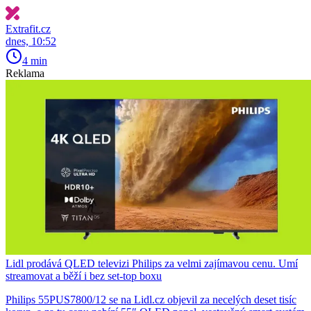
Extrafit.cz
dnes, 10:52
4 min
Reklama
Lidl prodává QLED televizi Philips za velmi zajímavou cenu. Umí
streamovat a běží i bez set-top boxu
Philips 55PUS7800/12 se na Lidl.cz objevil za necelých deset tisíc