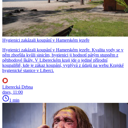
Hygienici zakázali koupání v Hamerském jezeře
Hygienici zakázali koupání v Hamerském jezeře. Kvalita vody se v
něm zhoršila kvůli sinicím, hygienici ji hodnotí pátým stupněm z
pětibodové škály. V Libereckém kraji jde o jediné přírodní
koupaliště, kde je zákaz koupání, vyplývá z údajů na webu Krajské
hygienické stanice v Liberci.
Liberecká Drbna
dnes, 11:00
1 min