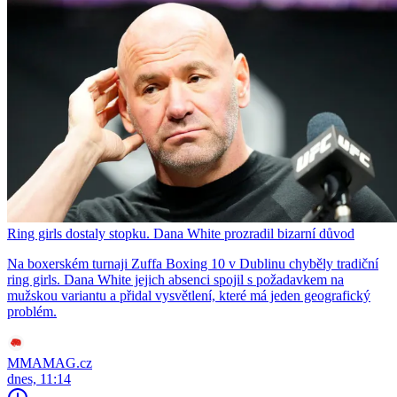
Ring girls dostaly stopku. Dana White prozradil bizarní důvod
Na boxerském turnaji Zuffa Boxing 10 v Dublinu chyběly tradiční
ring girls. Dana White jejich absenci spojil s požadavkem na
mužskou variantu a přidal vysvětlení, které má jeden geografický
problém.
MMAMAG.cz
dnes, 11:14