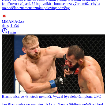
jen férovost zápasů. U bojovníků s bonusem za výhru může chyba
rozhodčího znamenat ztrátu poloviny odměny.
MMAMAG.cz
dnes, 11:34
1 min
Blachowicz ve 43 letech nekončí. Vyzval bývalého šampiona UFC
Jan Blachowicz po rychlém TKO od Navaja Stirlinga neřeší odchod