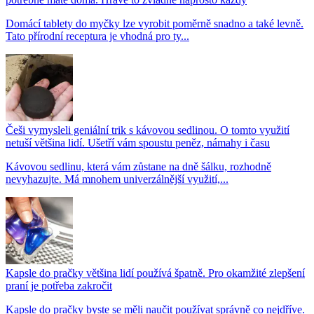
Domácí tablety do myčky lze vyrobit poměrně snadno a také levně.
Tato přírodní receptura je vhodná pro ty...
Češi vymysleli geniální trik s kávovou sedlinou. O tomto využití
netuší většina lidí. Ušetří vám spoustu peněz, námahy i času
Kávovou sedlinu, která vám zůstane na dně šálku, rozhodně
nevyhazujte. Má mnohem univerzálnější využití,...
Kapsle do pračky většina lidí používá špatně. Pro okamžité zlepšení
praní je potřeba zakročit
Kapsle do pračky byste se měli naučit používat správně co nejdříve.