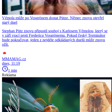
Vémola může po Vosgrönem dostat Pütze. Němec znovu otevřel
starý duel
Stephan Pütz znovu připustil souboj s Karlosem Vémolou, který se
v září vrací proti Fredericu Vosgrönemu. Pokud český Terminátor
bude pokračovat, jeden z nejdéle odkládaných duelů může znovu
ožít.
MMAMAG.cz
dnes, 11:19
1 min
Reklama