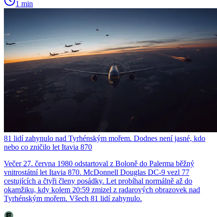
1 min
81 lidí zahynulo nad Tyrhénským mořem. Dodnes není jasné, kdo
nebo co zničilo let Itavia 870
Večer 27. června 1980 odstartoval z Boloně do Palerma běžný
vnitrostátní let Itavia 870. McDonnell Douglas DC-9 vezl 77
cestujících a čtyři členy posádky. Let probíhal normálně až do
okamžiku, kdy kolem 20:59 zmizel z radarových obrazovek nad
Tyrhénským mořem. Všech 81 lidí zahynulo.