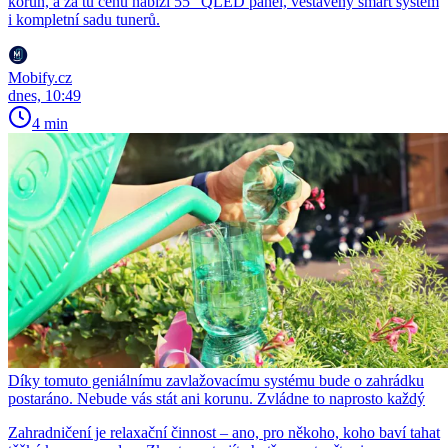
korun, a za tu cenu nabízí 55″ QLED panel, vestavěný smart systém
i kompletní sadu tunerů.
Mobify.cz
dnes, 10:49
4 min
Díky tomuto geniálnímu zavlažovacímu systému bude o zahrádku
postaráno. Nebude vás stát ani korunu. Zvládne to naprosto každý
Zahradničení je relaxační činnost – ano, pro někoho, koho baví tahat