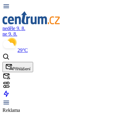
neděle 9. 8.
ne 9. 8.
29°C
Přihlášení
Reklama