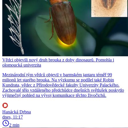
Vědci objevili nový druh brouka z doby dinosaurů. Pomohla i
olomoucká univerzita
Mezinárodní tým vědců objevil v barmském jantaru téměř 99
milionů let starého brouka. Na výzkumu se podílel také Robin
Kundrata, vědec z Přírodovědecké fakulty Univerzity Palackého.
Zachovalé tělo vzdáleného předchůdce dnešních světlušek poskytlo
výjimečný pohled na vývoj komunikace těchto živočichů.
Hanácká Drbna
dnes, 11:17
2 min