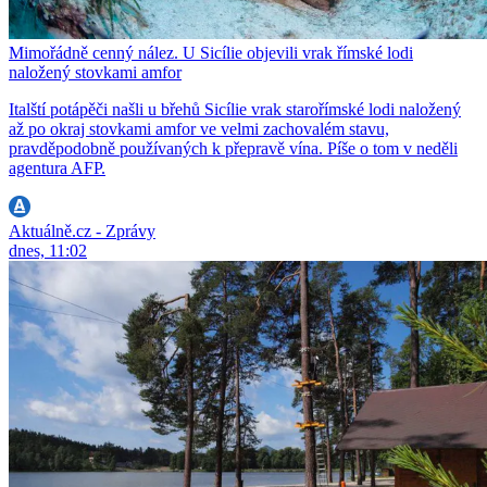
Mimořádně cenný nález. U Sicílie objevili vrak římské lodi
naložený stovkami amfor
Italští potápěči našli u břehů Sicílie vrak starořímské lodi naložený
až po okraj stovkami amfor ve velmi zachovalém stavu,
pravděpodobně používaných k přepravě vína. Píše o tom v neděli
agentura AFP.
Aktuálně.cz - Zprávy
dnes, 11:02