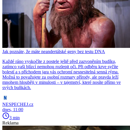
Jak poznáte, že máte neandertálské geny bez testu DNA
Každé ráno vyskočíte z postele ještě před zazvoněním budíku,
zatímco vaši blízcí nemohou rozlepit oči. Při odběru krve syčíte
bolestí a s příchodem jara vás ochromí nesnesitelná senná rýma.
Možná to považujete za osobní rozmary přírody, ale pravda leží
mnohem hlouběji v minulosti – v tajemství, které nosíte přímo ve
svých buňkách.
NESPECHEJ.cz
dnes, 11:00
3 min
Reklama