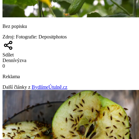
Bez popisku
Zdroj
:
Fotografie: Depositphotos
Sdílet
Denní
výzva
0
Reklama
Další články z
BydlímeÚtulně.cz