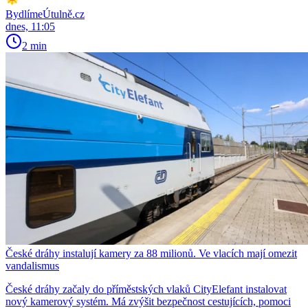
BydlímeÚtulně.cz
dnes, 11:05
2 min
České dráhy instalují kamery za 88 milionů. Ve vlacích mají omezit
vandalismus
České dráhy začaly do příměstských vlaků CityElefant instalovat
nový kamerový systém. Má zvýšit bezpečnost cestujících, pomoci