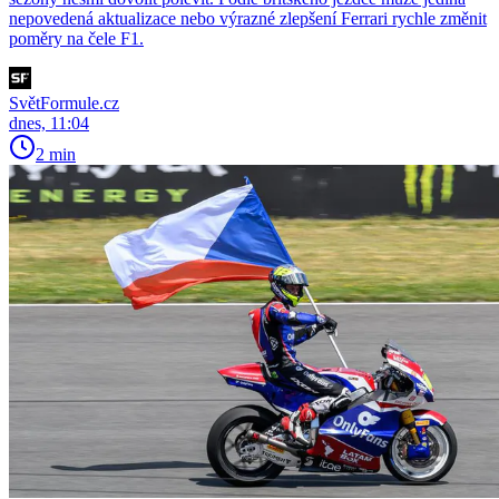
nepovedená aktualizace nebo výrazné zlepšení Ferrari rychle změnit
poměry na čele F1.
SvětFormule.cz
dnes, 11:04
2 min