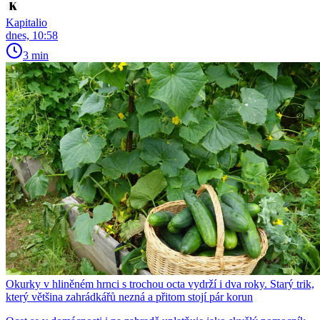
Kapitalio
dnes, 10:58
3 min
Okurky v hliněném hrnci s trochou octa vydrží i dva roky. Starý trik,
který většina zahrádkářů nezná a přitom stojí pár korun