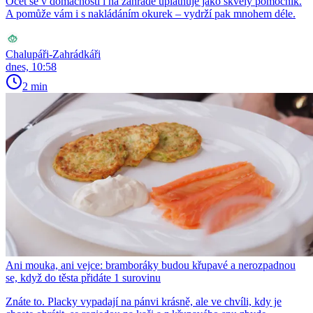
Ocet se v domácnosti i na zahradě uplatňuje jako skvělý pomocník.
A pomůže vám i s nakládáním okurek – vydrží pak mnohem déle.
Chalupáři-Zahrádkáři
dnes, 10:58
2 min
Ani mouka, ani vejce: bramboráky budou křupavé a nerozpadnou
se, když do těsta přidáte 1 surovinu
Znáte to. Placky vypadají na pánvi krásně, ale ve chvíli, kdy je