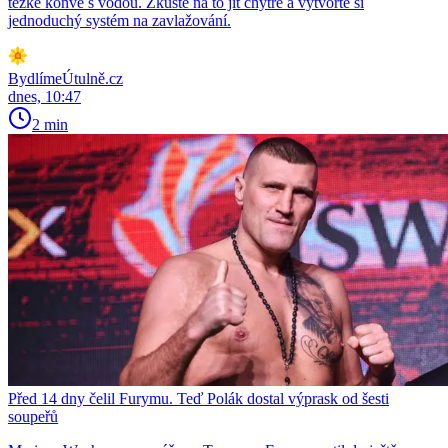
těžké konve s vodou. Zkuste na to jít chytře a vytvořte si
jednoduchý systém na zavlažování.
BydlímeÚtulně.cz
dnes, 10:47
2 min
Před 14 dny čelil Furymu. Teď Polák dostal výprask od šesti
soupeřů