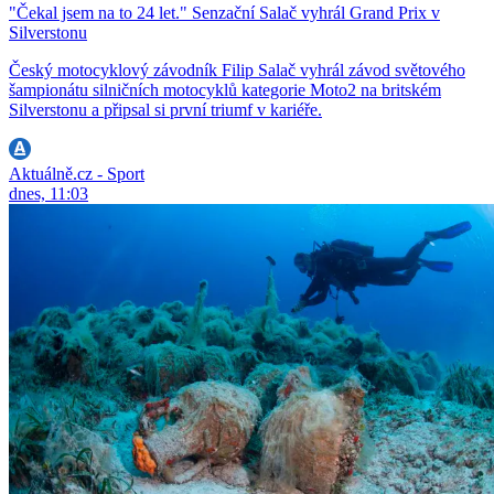
"Čekal jsem na to 24 let." Senzační Salač vyhrál Grand Prix v
Silverstonu
Český motocyklový závodník Filip Salač vyhrál závod světového
šampionátu silničních motocyklů kategorie Moto2 na britském
Silverstonu a připsal si první triumf v kariéře.
Aktuálně.cz - Sport
dnes, 11:03