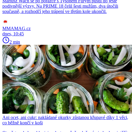
Mariusz Wach se po porážce s Tysonem Furym pustil do ještě
podivnější výzvy. Na PRIME 18 čelil šesti mužům, dva útočili
současně, a rozhodčí jeho trápení ve třetím kole ukončil.
MMAMAG.cz
dnes, 10:45
2 min
Ani ocet, ani cukr: nakládané okurky zůstanou křupavé díky 1 věci,
co běžně končí v koši