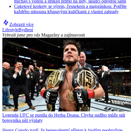
míchají s vodou a stříkají přímo na listy, škůdci odejdou sami
Cuketové krokety se sýrem, česnekem a majoránkou: Potěšte
každého mlsouna křupavými kuličkami z vlastní zahrady
Zobrazit více
Lifestyle
Bydlení
Vybrali jsme pro vás
Magazíny a zajímavosti
Legenda UFC se pustila do Herba Deana. Chyba sudího může stát
bojovníka půl výplaty
Henry Cejudo tvrdí, že benevolentní přístup k faulům neohrožuje