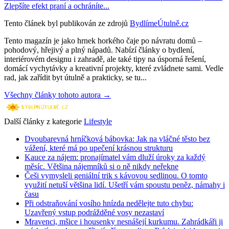
Zlepšíte efekt praní a ochráníte...
Tento článek byl publikován ze zdrojů
BydlímeÚtulně.cz
Tento magazín je jako hrnek horkého čaje po návratu domů –
pohodový, hřejivý a plný nápadů. Nabízí články o bydlení,
interiérovém designu i zahradě, ale také tipy na úsporná řešení,
domácí vychytávky a kreativní projekty, které zvládnete sami. Vedle
rad, jak zařídit byt útulně a prakticky, se tu...
Všechny články tohoto autora →
Další články z kategorie
Lifestyle
Dvoubarevná hrníčková bábovka: Jak na vláčné těsto bez
vážení, které má po upečení krásnou strukturu
Kauce za nájem: pronajímatel vám dluží úroky za každý
měsíc. Většina nájemníků si o ně nikdy neřekne
Češi vymysleli geniální trik s kávovou sedlinou. O tomto
využití netuší většina lidí. Ušetří vám spoustu peněz, námahy i
času
Při odstraňování vosího hnízda nedělejte tuto chybu:
Uzavřený vstup podrážděné vosy nezastaví
Mravenci, mšice i housenky nesnášejí kurkumu. Zahrádkáři ji