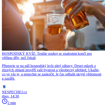
HOSPODSKÝ KVÍZ: Tenhle souboj se znalostmi končí pro
většinu dřív, než čekali
Připravte se na náš hospodský kvíz plný zábavy. Deset otázek z
různých oblastí prověří vaši bystrost a všeobecný přehled. Ukažte,
co ve vás je, a nenechte se zaskočit. Je čas odhalit skryté vědomosti
a zazářit.
NESPECHEJ.cz
dnes, 14:30
2 min