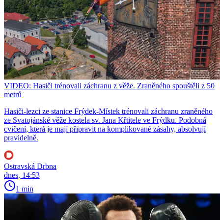
VIDEO: Hasiči trénovali záchranu z věže. Zraněného spouštěli z 50
metrů
Hasiči-lezci ze stanice Frýdek-Místek trénovali záchranu zraněného
ze Svatojánské věže kostela sv. Jana Křtitele ve Frýdku. Podobná
cvičení, která je mají připravit na komplikované zásahy, absolvují
pravidelně.
Ostravská Drbna
dnes, 14:53
1 min