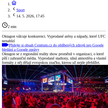
Sport
14. 5. 2026, 17:45
2 min
Oktagon válcuje konkurenci. Vyprodané arény a nápady, které UFC
nenabízí
Přidejte si obsah Centrum.cz do oblíbených zdrojů pro Google
hledání a Google zprávy
Oktagon se z regionální reality show proměnil v organizaci, o které
píší i zahraniční média. Vyprodané stadiony, silná atmosféra a vlastní
formáty z něj dělají evropskou značku, kterou už nejde přehlížet.