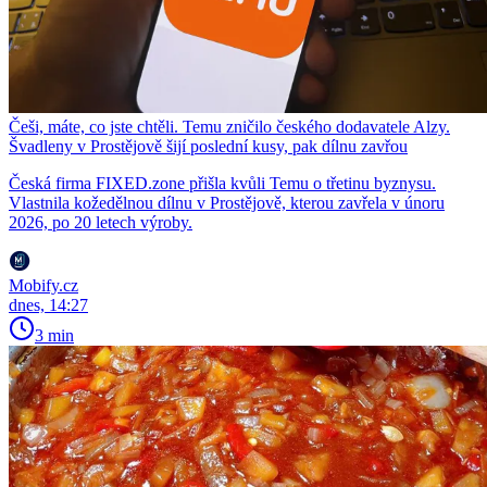
Češi, máte, co jste chtěli. Temu zničilo českého dodavatele Alzy.
Švadleny v Prostějově šijí poslední kusy, pak dílnu zavřou
Česká firma FIXED.zone přišla kvůli Temu o třetinu byznysu.
Vlastnila kožedělnou dílnu v Prostějově, kterou zavřela v únoru
2026, po 20 letech výroby.
Mobify.cz
dnes, 14:27
3 min