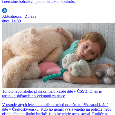
i nerostné bohatství, pod americkou kontrolu.
Aktuálně.cz - Zprávy
dnes, 14:30
Tohoto japonského plyšáka mělo každé dítě v ČSSR. Dnes je
raritou a sběratelé ho vykupují za tisíce
V osmdesátých letech minulého století po něm toužilo snad každé
dítě v Československu. Kdo ho neměl vystaveného na poličce nebo
připnutého na školní brašně, jako by tehdy neexistoval. Rodiče na