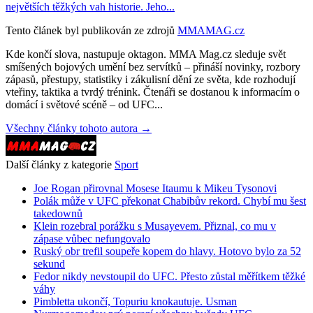
největších těžkých vah historie. Jeho...
Tento článek byl publikován ze zdrojů
MMAMAG.cz
Kde končí slova, nastupuje oktagon. MMA Mag.cz sleduje svět
smíšených bojových umění bez servítků – přináší novinky, rozbory
zápasů, přestupy, statistiky i zákulisní dění ze světa, kde rozhodují
vteřiny, taktika a tvrdý trénink. Čtenáři se dostanou k informacím o
domácí i světové scéně – od UFC...
Všechny články tohoto autora →
Další články z kategorie
Sport
Joe Rogan přirovnal Mosese Itaumu k Mikeu Tysonovi
Polák může v UFC překonat Chabibův rekord. Chybí mu šest
takedownů
Klein rozebral porážku s Musayevem. Přiznal, co mu v
zápase vůbec nefungovalo
Ruský obr trefil soupeře kopem do hlavy. Hotovo bylo za 52
sekund
Fedor nikdy nevstoupil do UFC. Přesto zůstal měřítkem těžké
váhy
Pimbletta ukončí, Topuriu knokautuje. Usman