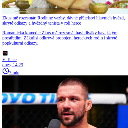
Zkus mě rozesmát: Rodinné vazby, dávné přátelství hlavních hvězd,
skryté odkazy a hvězdný tenista v roli herce
Romantická komedie Zkus mě rozesmát baví diváky havajským
prostředím. Zákulisí odkrývá propojení hereckých rodin i skryté
popkulturní odkazy.
V Telce
dnes, 14:29
3 min