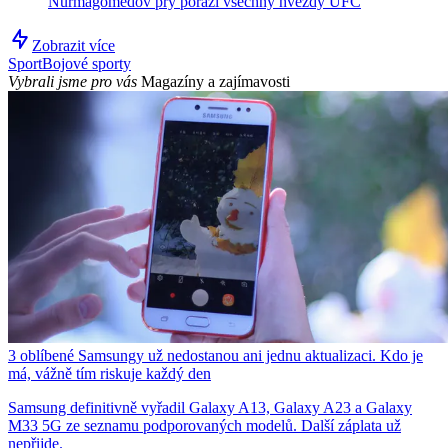
Nurmagomedov prý porazí všechny hvězdy UFC
Zobrazit více
Sport
Bojové sporty
Vybrali jsme pro vás
Magazíny a zajímavosti
3 oblíbené Samsungy už nedostanou ani jednu aktualizaci. Kdo je
má, vážně tím riskuje každý den
Samsung definitivně vyřadil Galaxy A13, Galaxy A23 a Galaxy
M33 5G ze seznamu podporovaných modelů. Další záplata už
nepřijde.