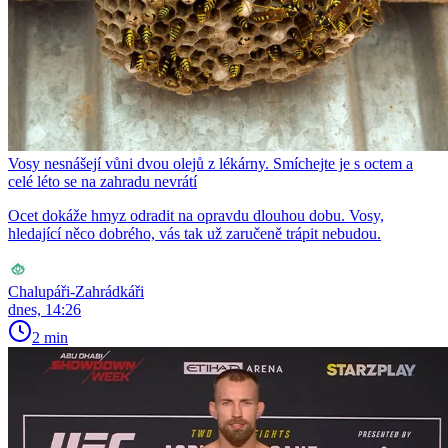
Vosy nesnášejí vůni dvou olejů z lékárny. Smíchejte je s octem a
celé léto se na zahradu nevrátí
Ocet dokáže hmyz odradit na opravdu dlouhou dobu. Vosy,
hledající něco dobrého, vás tak už zaručeně trápit nebudou.
Chalupáři-Zahrádkáři
dnes, 14:26
2 min