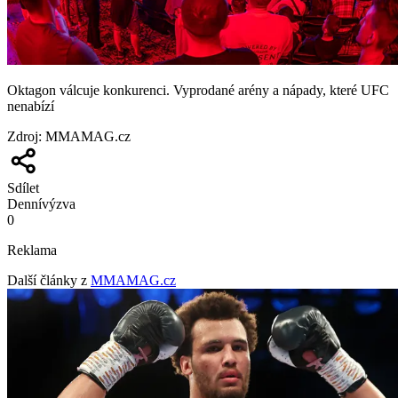
Oktagon válcuje konkurenci. Vyprodané arény a nápady, které UFC
nenabízí
Zdroj
:
MMAMAG.cz
Sdílet
Denní
výzva
0
Reklama
Další články z
MMAMAG.cz