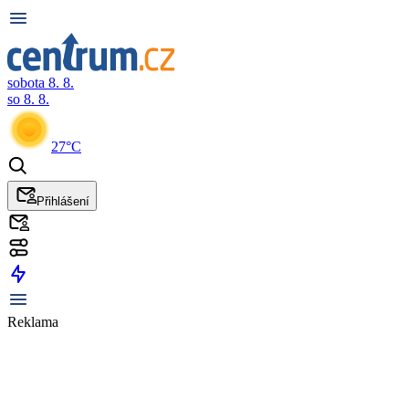
sobota 8. 8.
so 8. 8.
27°C
Přihlášení
Reklama