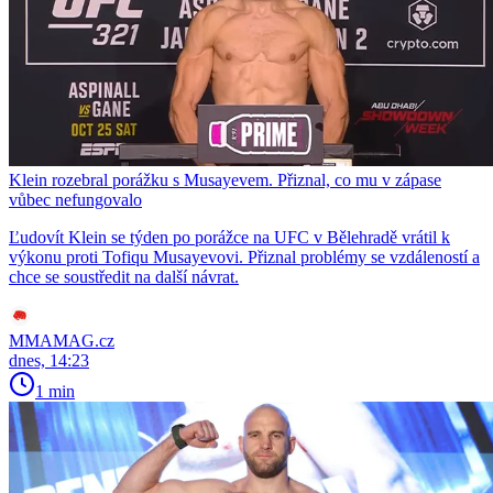
Klein rozebral porážku s Musayevem. Přiznal, co mu v zápase
vůbec nefungovalo
Ľudovít Klein se týden po porážce na UFC v Bělehradě vrátil k
výkonu proti Tofiqu Musayevovi. Přiznal problémy se vzdáleností a
chce se soustředit na další návrat.
MMAMAG.cz
dnes, 14:23
1 min