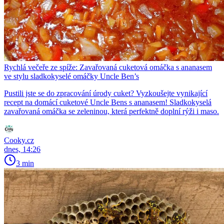
Rychlá večeře ze spíže: Zavařovaná cuketová omáčka s ananasem
ve stylu sladkokyselé omáčky Uncle Ben’s
Pustili jste se do zpracování úrody cuket? Vyzkoušejte vynikající
recept na domácí cuketové Uncle Bens s ananasem! Sladkokyselá
zavařovaná omáčka se zeleninou, která perfektně doplní rýži i maso.
Cooky.cz
dnes, 14:26
3 min