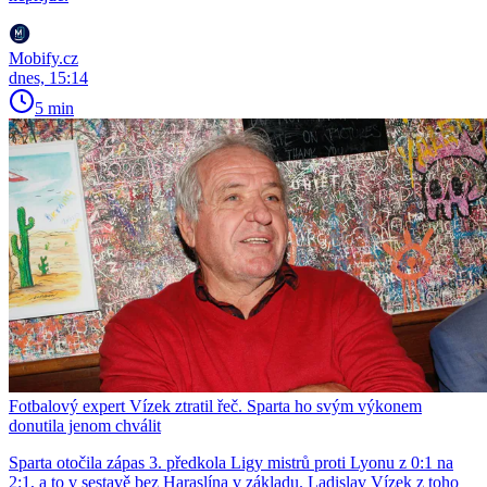
Mobify.cz
dnes, 15:14
5 min
Fotbalový expert Vízek ztratil řeč. Sparta ho svým výkonem
donutila jenom chválit
Sparta otočila zápas 3. předkola Ligy mistrů proti Lyonu z 0:1 na
2:1, a to v sestavě bez Haraslína v základu. Ladislav Vízek z toho