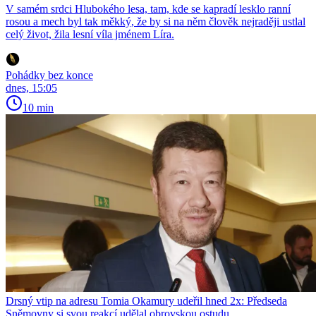
V samém srdci Hlubokého lesa, tam, kde se kapradí lesklo ranní
rosou a mech byl tak měkký, že by si na něm člověk nejraději ustlal
celý život, žila lesní víla jménem Líra.
Pohádky bez konce
dnes, 15:05
10 min
Drsný vtip na adresu Tomia Okamury udeřil hned 2x: Předseda
Sněmovny si svou reakcí udělal obrovskou ostudu