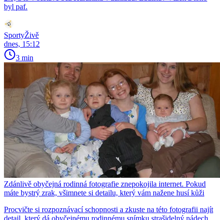
byl paf.
SportyŽivě
dnes, 15:12
3 min
Zdánlivě obyčejná rodinná fotografie znepokojila internet. Pokud
máte bystrý zrak, všimnete si detailu, který vám nažene husí kůži
Procvičte si rozpoznávací schopnosti a zkuste na této fotografii najít
detail, který dá obyčejnému rodinnému snímku strašidelný nádech.