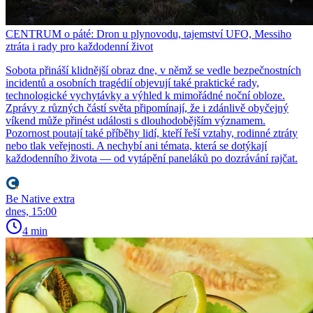
CENTRUM o páté: Dron u plynovodu, tajemství UFO, Messiho
ztráta i rady pro každodenní život
Sobota přináší klidnější obraz dne, v němž se vedle bezpečnostních
incidentů a osobních tragédií objevují také praktické rady,
technologické vychytávky a výhled k mimořádné noční obloze.
Zprávy z různých částí světa připomínají, že i zdánlivě obyčejný
víkend může přinést události s dlouhodobějším významem.
Pozornost poutají také příběhy lidí, kteří řeší vztahy, rodinné ztráty
nebo tlak veřejnosti. A nechybí ani témata, která se dotýkají
každodenního života — od vytápění paneláků po dozrávání rajčat.
Be Native extra
dnes, 15:00
4 min