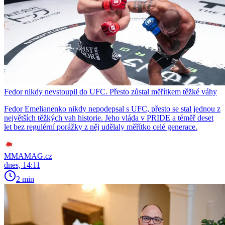
Fedor nikdy nevstoupil do UFC. Přesto zůstal měřítkem těžké váhy
Fedor Emelianenko nikdy nepodepsal s UFC, přesto se stal jednou z
největších těžkých vah historie. Jeho vláda v PRIDE a téměř deset
let bez regulérní porážky z něj udělaly měřítko celé generace.
MMAMAG.cz
dnes, 14:11
2 min