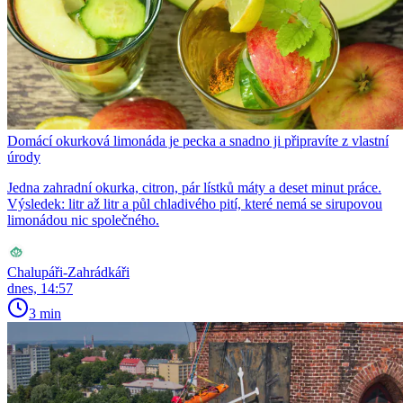
Domácí okurková limonáda je pecka a snadno ji připravíte z vlastní
úrody
Jedna zahradní okurka, citron, pár lístků máty a deset minut práce.
Výsledek: litr až litr a půl chladivého pití, které nemá se sirupovou
limonádou nic společného.
Chalupáři-Zahrádkáři
dnes, 14:57
3 min