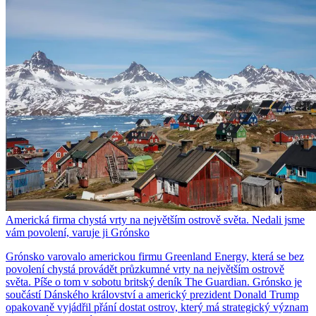
Americká firma chystá vrty na největším ostrově světa. Nedali jsme
vám povolení, varuje ji Grónsko
Grónsko varovalo americkou firmu Greenland Energy, která se bez
povolení chystá provádět průzkumné vrty na největším ostrově
světa. Píše o tom v sobotu britský deník The Guardian. Grónsko je
součástí Dánského království a americký prezident Donald Trump
opakovaně vyjádřil přání dostat ostrov, který má strategický význam