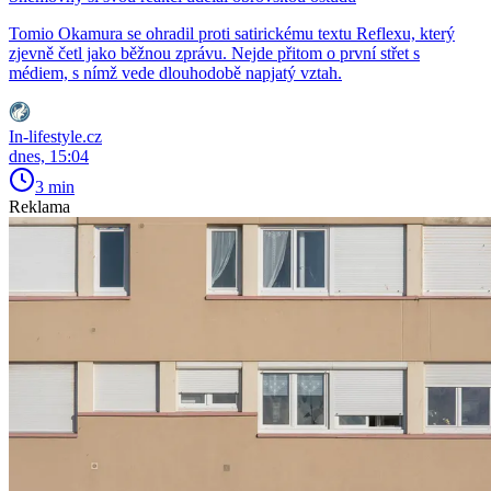
Tomio Okamura se ohradil proti satirickému textu Reflexu, který
zjevně četl jako běžnou zprávu. Nejde přitom o první střet s
médiem, s nímž vede dlouhodobě napjatý vztah.
In-lifestyle.cz
dnes, 15:04
3 min
Reklama