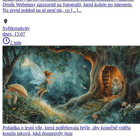
Deník Webniusy upozornil na fotografii, která koluje po internetu.
Na první pohled na ní není nic, co [...]...
Světkreativity
dnes, 15:07
2 min
Pohádka o lesní víle, která potřebovala brýle, aby konečně viděla
kouzla taková, jaká doopravdy jsou