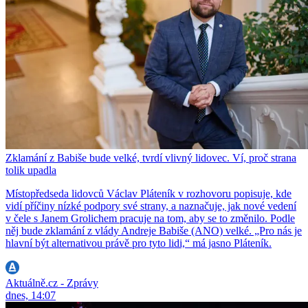
Zklamání z Babiše bude velké, tvrdí vlivný lidovec. Ví, proč strana
tolik upadla
Místopředseda lidovců Václav Pláteník v rozhovoru popisuje, kde
vidí příčiny nízké podpory své strany, a naznačuje, jak nové vedení
v čele s Janem Grolichem pracuje na tom, aby se to změnilo. Podle
něj bude zklamání z vlády Andreje Babiše (ANO) velké. „Pro nás je
hlavní být alternativou právě pro tyto lidi,“ má jasno Pláteník.
Aktuálně.cz - Zprávy
dnes, 14:07