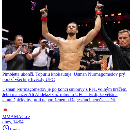
Pimbletta ukončí, Topuriu knokautuje. Usman Nurmagomedov prý
porazí všechny hvězdy UFC
Usman Nurmagomedov je po konci smlouvy s PFL volným hráčem.
Jeho manažer Ali Abdelaziz už mluví o UFC a tvrdí, že většina
tamní špičky by proti neporaženému Dagestánci neměla stačit.
MMAMAG.cz
dnes, 14:04
1 min