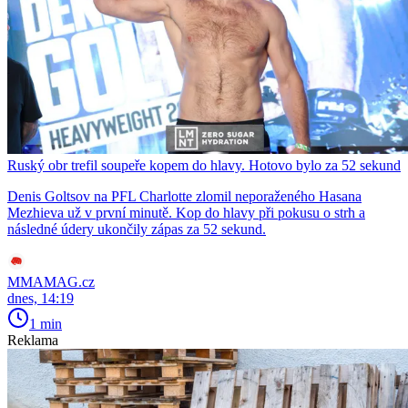
Ruský obr trefil soupeře kopem do hlavy. Hotovo bylo za 52 sekund
Denis Goltsov na PFL Charlotte zlomil neporaženého Hasana
Mezhieva už v první minutě. Kop do hlavy při pokusu o strh a
následné údery ukončily zápas za 52 sekund.
MMAMAG.cz
dnes, 14:19
1 min
Reklama