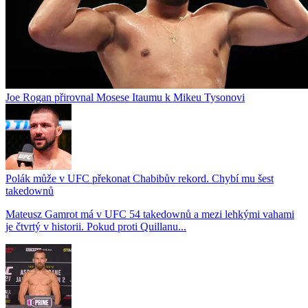
Joe Rogan přirovnal Mosese Itaumu k Mikeu Tysonovi
Polák může v UFC překonat Chabibův rekord. Chybí mu šest
takedownů
Mateusz Gamrot má v UFC 54 takedownů a mezi lehkými vahami
je čtvrtý v historii. Pokud proti Quillanu...