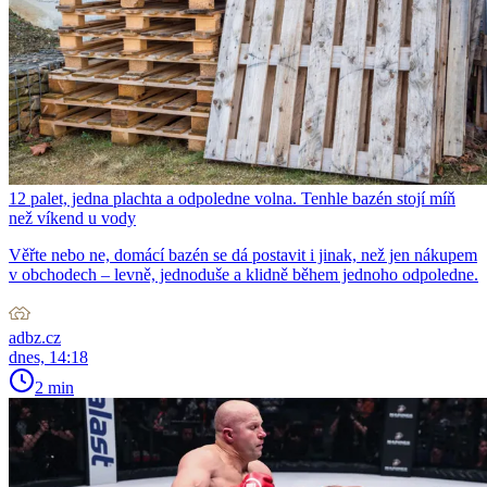
12 palet, jedna plachta a odpoledne volna. Tenhle bazén stojí míň
než víkend u vody
Věřte nebo ne, domácí bazén se dá postavit i jinak, než jen nákupem
v obchodech – levně, jednoduše a klidně během jednoho odpoledne.
adbz.cz
dnes, 14:18
2 min