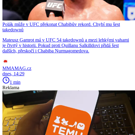
Polák může v UFC překonat Chabibův rekord. Chybí mu šest
takedownů
Mateusz Gamrot má v UFC 54 takedownů a mezi lehkými vahami
je čtvrtý v historii. Pokud proti Quillanu Salkilldovi přidá šest
dalších, přeskočí i Chabiba Nurmagomedova.
MMAMAG.cz
dnes, 14:29
1 min
Reklama