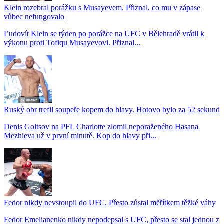
Klein rozebral porážku s Musayevem. Přiznal, co mu v zápase
vůbec nefungovalo
Ľudovít Klein se týden po porážce na UFC v Bělehradě vrátil k
výkonu proti Tofiqu Musayevovi. Přiznal...
Ruský obr trefil soupeře kopem do hlavy. Hotovo bylo za 52 sekund
Denis Goltsov na PFL Charlotte zlomil neporaženého Hasana
Mezhieva už v první minutě. Kop do hlavy při...
Fedor nikdy nevstoupil do UFC. Přesto zůstal měřítkem těžké váhy
Fedor Emelianenko nikdy nepodepsal s UFC, přesto se stal jednou z