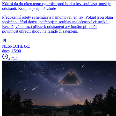
Kdo si dá do oken tento typ rolet proti horku bez souhlasu, musí je
odstranit. Koupíte je úplně všude
Předokenní rolety si nemůžete namontovat jen tak. Pokud jsou okna
společnou částí domu, potřebujete souhlas společenství vlastníků.
Bez něj vám hrozí příkaz k odstranění a v horším případě i
povinnost uhradit škody na fasádě či zateplení.
NESPECHEJ.cz
dnes, 15:00
2 min