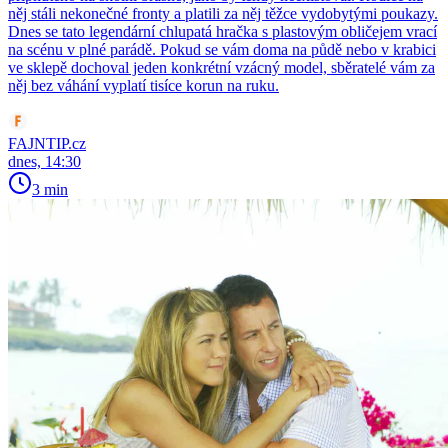
něj stáli nekonečné fronty a platili za něj těžce vydobytými poukazy.
Dnes se tato legendární chlupatá hračka s plastovým obličejem vrací
na scénu v plné parádě. Pokud se vám doma na půdě nebo v krabici
ve sklepě dochoval jeden konkrétní vzácný model, sběratelé vám za
něj bez váhání vyplatí tisíce korun na ruku.
FAJNTIP.cz
dnes, 14:30
3 min