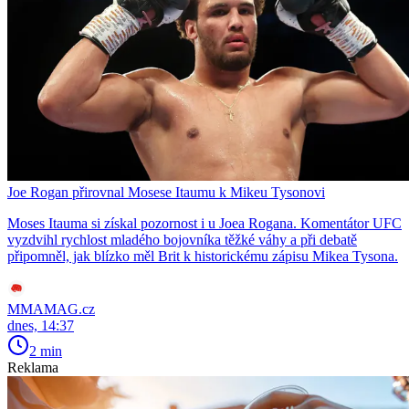
Joe Rogan přirovnal Mosese Itaumu k Mikeu Tysonovi
Moses Itauma si získal pozornost i u Joea Rogana. Komentátor UFC
vyzdvihl rychlost mladého bojovníka těžké váhy a při debatě
připomněl, jak blízko měl Brit k historickému zápisu Mikea Tysona.
MMAMAG.cz
dnes, 14:37
2 min
Reklama