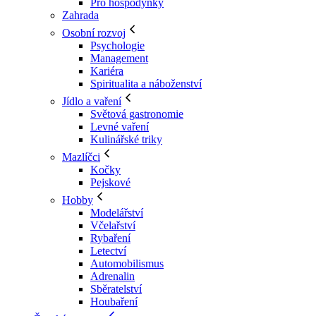
Pro hospodyňky
Zahrada
Osobní rozvoj
Psychologie
Management
Kariéra
Spiritualita a náboženství
Jídlo a vaření
Světová gastronomie
Levné vaření
Kulinářské triky
Mazlíčci
Kočky
Pejskové
Hobby
Modelářství
Včelařství
Rybaření
Letectví
Automobilismus
Adrenalin
Sběratelství
Houbaření