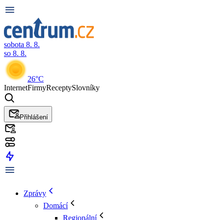
sobota 8. 8.
so 8. 8.
26°C
Internet
Firmy
Recepty
Slovníky
Přihlášení
Zprávy
Domácí
Regionální