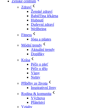
Ženské centrum
Zdraví
Ženské zdraví
Babiččina lékárna
Hubnutí
Duševní zdraví
Wellbeing
Fitness
Jóga a pilates
Módní trendy
Aktuální trendy
Doplňky
Krása
Péče o pleť
Péče o tělo
Vlasy
Nehty
Příběhy ze života
Inspirativní ženy
Rodina & komunita
Výchova
Přátelství
Vztahy