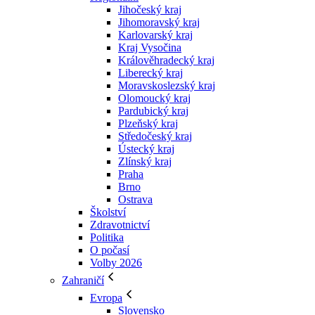
Jihočeský kraj
Jihomoravský kraj
Karlovarský kraj
Kraj Vysočina
Králověhradecký kraj
Liberecký kraj
Moravskoslezský kraj
Olomoucký kraj
Pardubický kraj
Plzeňský kraj
Středočeský kraj
Ústecký kraj
Zlínský kraj
Praha
Brno
Ostrava
Školství
Zdravotnictví
Politika
O počasí
Volby 2026
Zahraničí
Evropa
Slovensko