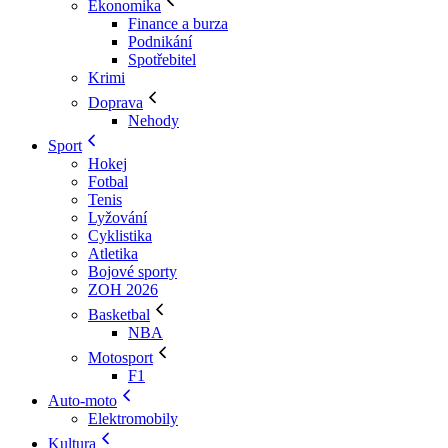
Ekonomika
Finance a burza
Podnikání
Spotřebitel
Krimi
Doprava
Nehody
Sport
Hokej
Fotbal
Tenis
Lyžování
Cyklistika
Atletika
Bojové sporty
ZOH 2026
Basketbal
NBA
Motosport
F1
Auto-moto
Elektromobily
Kultura