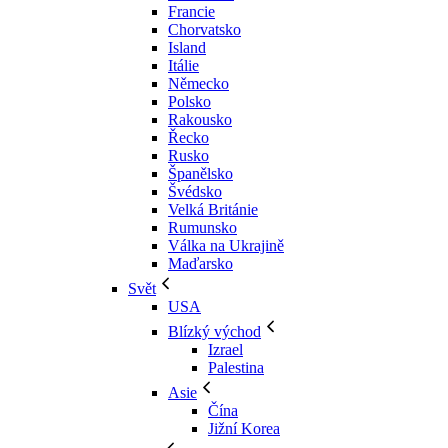
Francie
Chorvatsko
Island
Itálie
Německo
Polsko
Rakousko
Řecko
Rusko
Španělsko
Švédsko
Velká Británie
Rumunsko
Válka na Ukrajině
Maďarsko
Svět
USA
Blízký východ
Izrael
Palestina
Asie
Čína
Jižní Korea