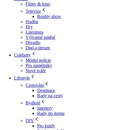
Filmy & kino
Televize
Reality show
Hudba
Hry
Literatura
Výtvarné umění
Divadlo
Digi a stream
Celebrity
Módní policie
Pro pamětníky
Nové tváře
Lifestyle
Cestování
Destinace
Rady na cesty
Bydlení
Interiery
Rady do domu
DIY
Pro kutily