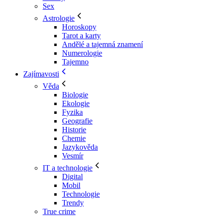
Sex
Astrologie
Horoskopy
Tarot a karty
Andělé a tajemná znamení
Numerologie
Tajemno
Zajímavosti
Věda
Biologie
Ekologie
Fyzika
Geografie
Historie
Chemie
Jazykověda
Vesmír
IT a technologie
Digital
Mobil
Technologie
Trendy
True crime