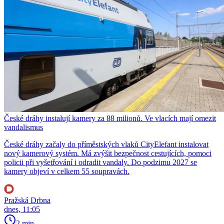
České dráhy instalují kamery za 88 milionů. Ve vlacích mají omezit
vandalismus
České dráhy začaly do příměstských vlaků CityElefant instalovat
nový kamerový systém. Má zvýšit bezpečnost cestujících, pomoci
policii při vyšetřování i odradit vandaly. Do podzimu 2027 se
kamery objeví v celkem 55 soupravách.
Pražská Drbna
dnes, 11:05
2 min