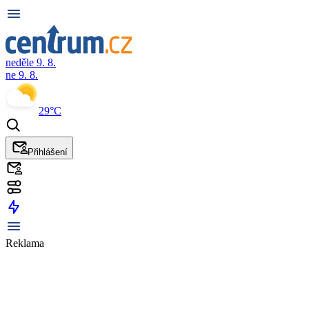
neděle 9. 8.
ne 9. 8.
29°C
Přihlášení
Reklama