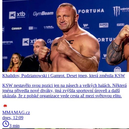
Khalidov, Pudzianowski i Gamrot. Deset jmen, která změnila KSW
KSW nestavělo svou pozici jen na pásech a velkých halách. Některá
jména přivedla nové diváky, jiná zvýšila sportovní úroveň a další
ukázala, že z polské organizace vede cesta až mezi světovou elitu.
MMAMAG.cz
dnes, 12:09
3 min