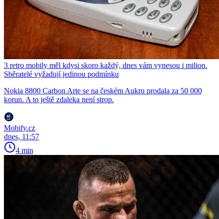
3 retro mobily měl kdysi skoro každý, dnes vám vynesou i milion.
Sběratelé vyžadují jedinou podmínku
Nokia 8800 Carbon Arte se na českém Aukru prodala za 50 000
korun. A to ještě zdaleka není strop.
Mobify.cz
dnes, 11:57
4 min