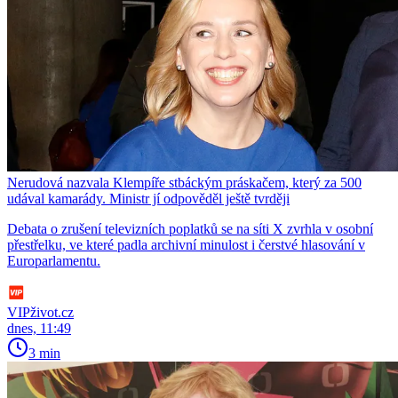
Nerudová nazvala Klempíře stbáckým práskačem, který za 500
udával kamarády. Ministr jí odpověděl ještě tvrději
Debata o zrušení televizních poplatků se na síti X zvrhla v osobní
přestřelku, ve které padla archivní minulost i čerstvé hlasování v
Europarlamentu.
VIPživot.cz
dnes, 11:49
3 min