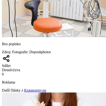
Bez popisku
Zdroj
:
Fotografie: Depositphotos
Sdílet
Denní
výzva
0
Reklama
Další články z
Krasnezeny.eu