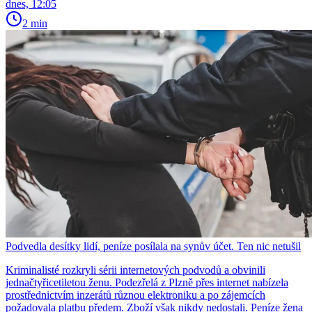
dnes, 12:05
2 min
Podvedla desítky lidí, peníze posílala na synův účet. Ten nic netušil
Kriminalisté rozkryli sérii internetových podvodů a obvinili
jednačtyřicetiletou ženu. Podezřelá z Plzně přes internet nabízela
prostřednictvím inzerátů různou elektroniku a po zájemcích
požadovala platbu předem. Zboží však nikdy nedostali. Peníze žena