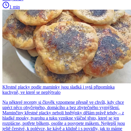
1 min
Křestné placky podle maminky jsou sladká i sytá připomínka
kuchyně, ve které se neplýtvalo
Na některé recepty si člověk vzpomene přesně ve chvíli, kdy chce
upéct něco obyčejného, domácího a bez zbytečného vymýšlení.
Maminčiny křestné placky neboli hnětýnky dělám právě tehdy – z
hladké mouky, tvarohu a tuku vznikne vláčné těsto, které se jen
rozplácne, potřete bílkem, osolíte a posypete mákem. Nejlepší jsou
ještě čerstvé, k polévce, ke kávě a klidně i s povidly, jak to máme