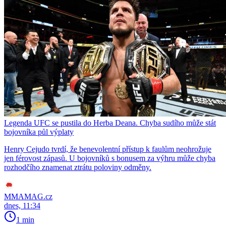
Legenda UFC se pustila do Herba Deana. Chyba sudího může stát
bojovníka půl výplaty
Henry Cejudo tvrdí, že benevolentní přístup k faulům neohrožuje
jen férovost zápasů. U bojovníků s bonusem za výhru může chyba
rozhodčího znamenat ztrátu poloviny odměny.
MMAMAG.cz
dnes, 11:34
1 min