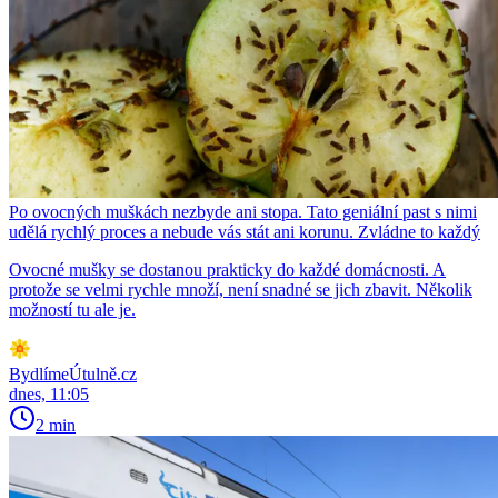
Po ovocných muškách nezbyde ani stopa. Tato geniální past s nimi
udělá rychlý proces a nebude vás stát ani korunu. Zvládne to každý
Ovocné mušky se dostanou prakticky do každé domácnosti. A
protože se velmi rychle množí, není snadné se jich zbavit. Několik
možností tu ale je.
BydlímeÚtulně.cz
dnes, 11:05
2 min