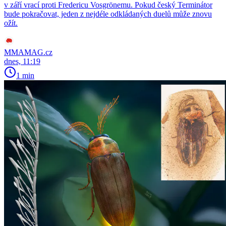
v září vrací proti Fredericu Vosgrönemu. Pokud český Terminátor
bude pokračovat, jeden z nejdéle odkládaných duelů může znovu
ožít.
MMAMAG.cz
dnes, 11:19
1 min