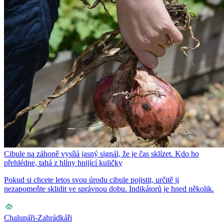
Cibule na záhoně vysílá jasný signál, že je čas sklízet. Kdo ho
přehlédne, tahá z hlíny hnijící kuličky
Pokud si chcete letos svou úrodu cibule pojistit, určitě ji
nezapomeňte sklidit ve správnou dobu. Indikátorů je hned několik.
Chalupáři-Zahrádkáři