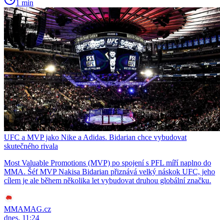
1 min
UFC a MVP jako Nike a Adidas. Bidarian chce vybudovat
skutečného rivala
Most Valuable Promotions (MVP) po spojení s PFL míří naplno do
MMA. Šéf MVP Nakisa Bidarian přiznává velký náskok UFC, jeho
cílem je ale během několika let vybudovat druhou globální značku.
MMAMAG.cz
dnes, 11:24