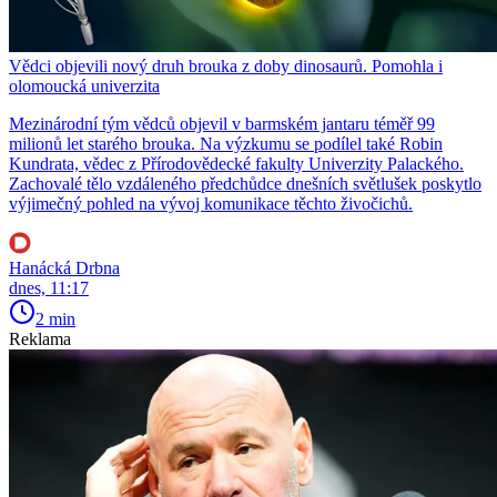
Vědci objevili nový druh brouka z doby dinosaurů. Pomohla i
olomoucká univerzita
Mezinárodní tým vědců objevil v barmském jantaru téměř 99
milionů let starého brouka. Na výzkumu se podílel také Robin
Kundrata, vědec z Přírodovědecké fakulty Univerzity Palackého.
Zachovalé tělo vzdáleného předchůdce dnešních světlušek poskytlo
výjimečný pohled na vývoj komunikace těchto živočichů.
Hanácká Drbna
dnes, 11:17
2 min
Reklama