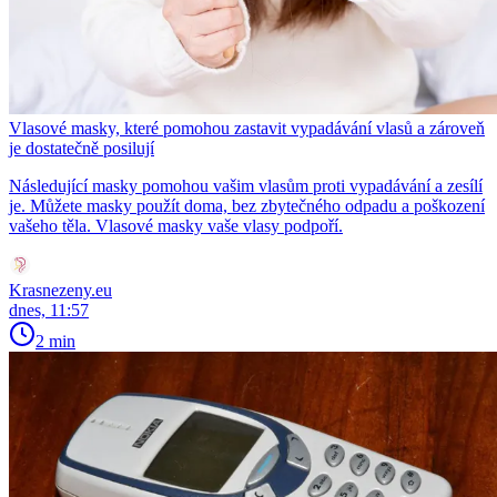
Vlasové masky, které pomohou zastavit vypadávání vlasů a zároveň
je dostatečně posilují
Následující masky pomohou vašim vlasům proti vypadávání a zesílí
je. Můžete masky použít doma, bez zbytečného odpadu a poškození
vašeho těla. Vlasové masky vaše vlasy podpoří.
Krasnezeny.eu
dnes, 11:57
2 min