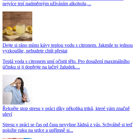
nejvíce trpí nadměrným užíváním alkoholu,...
Dejte si ráno místo kávy teplou vodu s citronem. Jakmile to jednou
vyzkoušíte, nebudete chtít přestat
Teplá voda s citronem umí očistit tělo. Pro dosažení maximálního
účinku si ji dopřejte na lačný žaludek....
Řekněte stop stresu v práci díky několika triků, které vám značně
uleví
Stresu v práci se čas od času nevyhne žádná z vás. Schválně si teď
položte ruku na srdce a upřímně si...