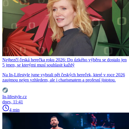
Nejhezčí česká herečka roku 2026: Do úzkého výběru se dostalo jen
5 jmen, se kterými musí souhlasit každý
Na In-Lifestyle jsme vybrali pět českých hereček, které v roce 2026
zaujmou nejen vzhledem, ale i charismatem a profesní jistotou.
In-lifestyle.cz
dnes, 11:41
4 min