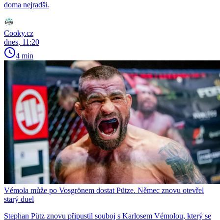
doma nejradši.
Cooky.cz
dnes, 11:20
4 min
Vémola může po Vosgrönem dostat Pütze. Němec znovu otevřel
starý duel
Stephan Pütz znovu připustil souboj s Karlosem Vémolou, který se