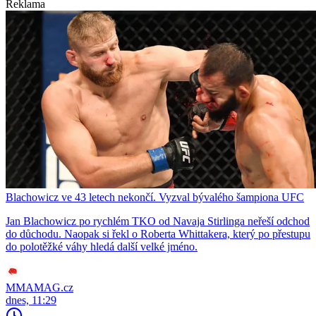
Reklama
Blachowicz ve 43 letech nekončí. Vyzval bývalého šampiona UFC
Jan Blachowicz po rychlém TKO od Navaja Stirlinga neřeší odchod
do důchodu. Naopak si řekl o Roberta Whittakera, který po přestupu
do polotěžké váhy hledá další velké jméno.
MMAMAG.cz
dnes, 11:29