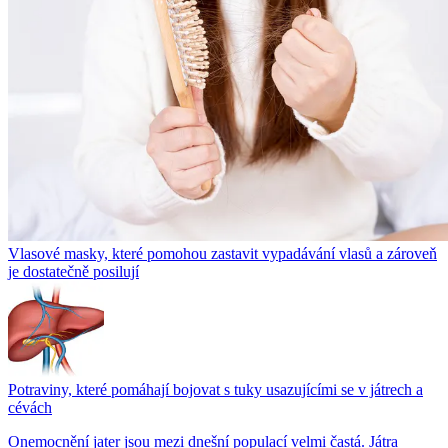
Vlasové masky, které pomohou zastavit vypadávání vlasů a zároveň
je dostatečně posilují
Potraviny, které pomáhají bojovat s tuky usazujícími se v játrech a
cévách
Onemocnění jater jsou mezi dnešní populací velmi častá. Játra