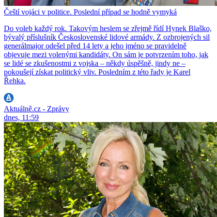
Čeští vojáci v politice. Poslední případ se hodně vymyká
Do voleb každý rok. Takovým heslem se zřejmě řídí Hynek Blaško,
bývalý příslušník Československé lidové armády. Z ozbrojených sil
generálmajor odešel před 14 lety a jeho jméno se pravidelně
objevuje mezi volenými kandidáty. On sám je potvrzením toho, jak
se lidé se zkušenostmi z vojska – někdy úspěšně, jindy ne –
pokoušejí získat politický vliv. Posledním z této řady je Karel
Řehka.
Aktuálně.cz - Zprávy
dnes, 11:59