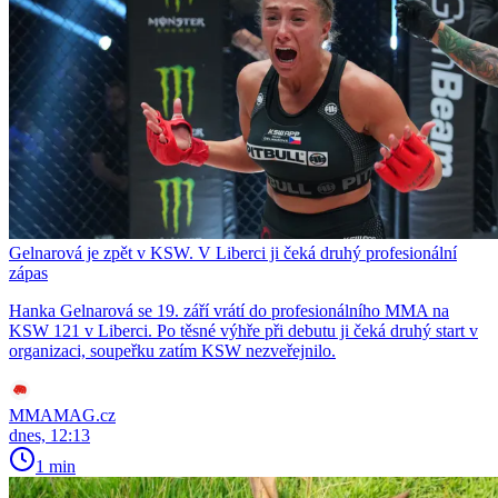
Gelnarová je zpět v KSW. V Liberci ji čeká druhý profesionální
zápas
Hanka Gelnarová se 19. září vrátí do profesionálního MMA na
KSW 121 v Liberci. Po těsné výhře při debutu ji čeká druhý start v
organizaci, soupeřku zatím KSW nezveřejnilo.
MMAMAG.cz
dnes, 12:13
1 min