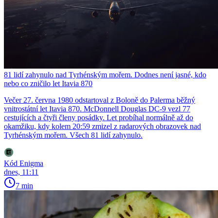
81 lidí zahynulo nad Tyrhénským mořem. Dodnes není jasné, kdo
nebo co zničilo let Itavia 870
Večer 27. června 1980 odstartoval z Boloně do Palerma běžný
vnitrostátní let Itavia 870. McDonnell Douglas DC-9 vezl 77
cestujících a čtyři členy posádky. Let probíhal normálně až do
okamžiku, kdy kolem 20:59 zmizel z radarových obrazovek nad
Tyrhénským mořem. Všech 81 lidí zahynulo.
Kód Enigma
dnes, 11:11
7 min