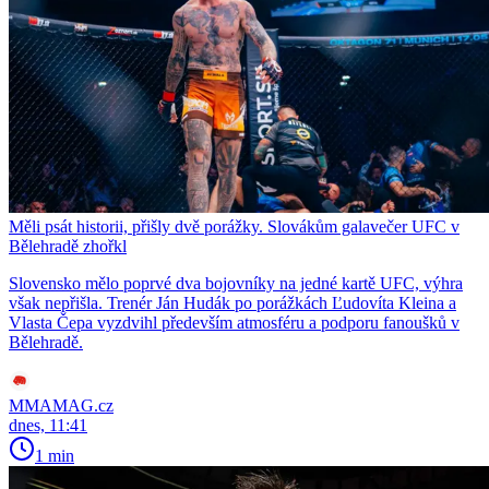
Měli psát historii, přišly dvě porážky. Slovákům galavečer UFC v
Bělehradě zhořkl
Slovensko mělo poprvé dva bojovníky na jedné kartě UFC, výhra
však nepřišla. Trenér Ján Hudák po porážkách Ľudovíta Kleina a
Vlasta Čepa vyzdvihl především atmosféru a podporu fanoušků v
Bělehradě.
MMAMAG.cz
dnes, 11:41
1 min