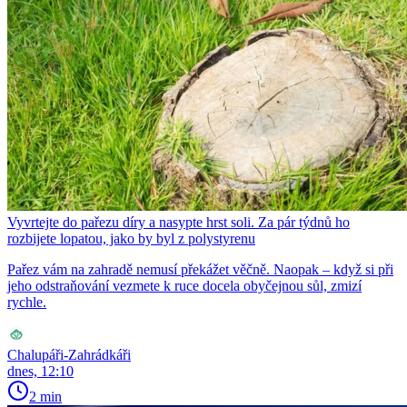
Vyvrtejte do pařezu díry a nasypte hrst soli. Za pár týdnů ho
rozbijete lopatou, jako by byl z polystyrenu
Pařez vám na zahradě nemusí překážet věčně. Naopak – když si při
jeho odstraňování vezmete k ruce docela obyčejnou sůl, zmizí
rychle.
Chalupáři-Zahrádkáři
dnes, 12:10
2 min