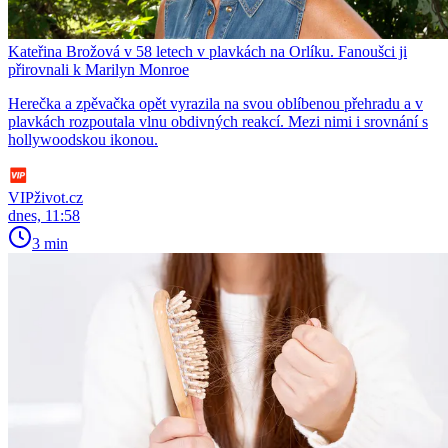
Kateřina Brožová v 58 letech v plavkách na Orlíku. Fanoušci ji
přirovnali k Marilyn Monroe
Herečka a zpěvačka opět vyrazila na svou oblíbenou přehradu a v
plavkách rozpoutala vlnu obdivných reakcí. Mezi nimi i srovnání s
hollywoodskou ikonou.
VIPživot.cz
dnes, 11:58
3 min