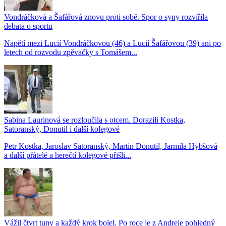
Vondráčková a Šafářová znovu proti sobě. Spor o syny rozvířila
debata o sportu
Napětí mezi Lucií Vondráčkovou (46) a Lucií Šafářovou (39) ani po
letech od rozvodu zpěvačky s Tomášem...
Sabina Laurinová se rozloučila s otcem. Dorazili Kostka,
Satoranský, Donutil i další kolegové
Petr Kostka, Jaroslav Satoranský, Martin Donutil, Jarmila Hybšová
a další přátelé a herečtí kolegové přišli...
Vážil čtvrt tuny a každý krok bolel. Po roce je z Andreje pohledný