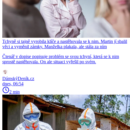
Tchyně si tajně vyrobila klíče a nastěhovala se k nim. Martin jí sbalil
věci a vyměnil zámky. Manželka plakala, ale stála za ním
Čtenář v dopise popisuje problém se svou tchyní, která se k nim
sprostě nastěhovala. On ale situaci vyřešil po svém.
DámskýDeník.cz
dnes, 06:54
2 min