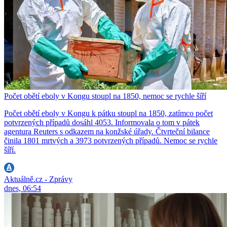
Počet obětí eboly v Kongu stoupl na 1850, nemoc se rychle šíří
Počet obětí eboly v Kongu k pátku stoupl na 1850, zatímco počet
potvrzených případů dosáhl 4053. Informovala o tom v pátek
agentura Reuters s odkazem na konžské úřady. Čtvrteční bilance
činila 1801 mrtvých a 3973 potvrzených případů. Nemoc se rychle
šíří.
Aktuálně.cz - Zprávy
dnes, 06:54