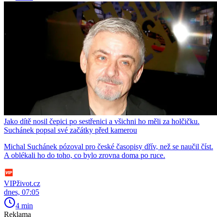
Jako dítě nosil čepici po sestřenici a všichni ho měli za holčičku.
Suchánek popsal své začátky před kamerou
Michal Suchánek pózoval pro české časopisy dřív, než se naučil číst.
A oblékali ho do toho, co bylo zrovna doma po ruce.
VIPživot.cz
dnes, 07:05
4 min
Reklama