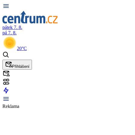
pátek 7. 8.
pá 7. 8.
20°C
Přihlášení
Reklama