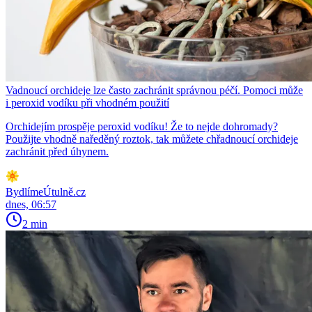
Vadnoucí orchideje lze často zachránit správnou péčí. Pomoci může
i peroxid vodíku při vhodném použití
Orchidejím prospěje peroxid vodíku! Že to nejde dohromady?
Použijte vhodně naředěný roztok, tak můžete chřadnoucí orchideje
zachránit před úhynem.
BydlímeÚtulně.cz
dnes, 06:57
2 min