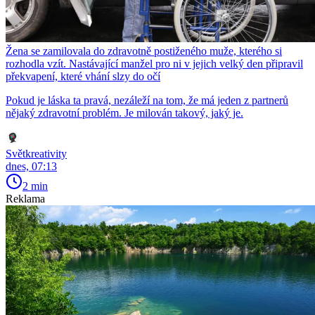
Žena se zamilovala do zdravotně postiženého muže, kterého si
rozhodla vzít. Nastávající manžel pro ni v jejich velký den připravil
překvapení, které vhání slzy do očí
Pokud je láska ta pravá, nezáleží na tom, že má jeden z partnerů
nějaký zdravotní problém. Je milován takový, jaký je.
Světkreativity
dnes, 07:13
2 min
Reklama