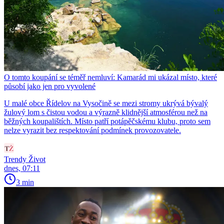
O tomto koupání se téměř nemluví: Kamarád mi ukázal místo, které
působí jako jen pro vyvolené
U malé obce Řídelov na Vysočině se mezi stromy ukrývá bývalý
žulový lom s čistou vodou a výrazně klidnější atmosférou než na
běžných koupalištích. Místo patří potápěčskému klubu, proto sem
nelze vyrazit bez respektování podmínek provozovatele.
Trendy Život
dnes, 07:11
3 min