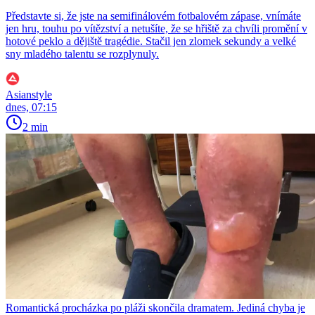
Představte si, že jste na semifinálovém fotbalovém zápase, vnímáte
jen hru, touhu po vítězství a netušíte, že se hřiště za chvíli promění v
hotové peklo a dějiště tragédie. Stačil jen zlomek sekundy a velké
sny mladého talentu se rozplynuly.
Asianstyle
dnes, 07:15
2 min
Romantická procházka po pláži skončila dramatem. Jediná chyba je