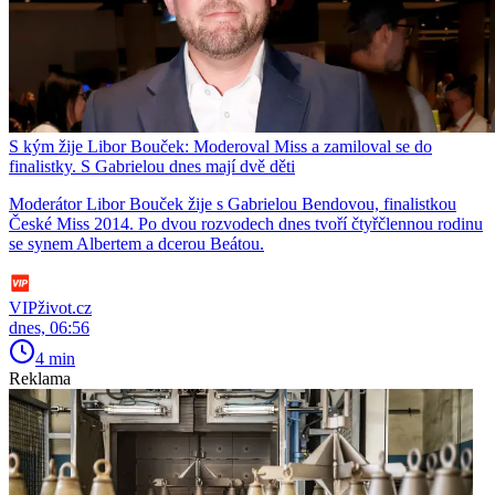
S kým žije Libor Bouček: Moderoval Miss a zamiloval se do
finalistky. S Gabrielou dnes mají dvě děti
Moderátor Libor Bouček žije s Gabrielou Bendovou, finalistkou
České Miss 2014. Po dvou rozvodech dnes tvoří čtyřčlennou rodinu
se synem Albertem a dcerou Beátou.
VIPživot.cz
dnes, 06:56
4 min
Reklama