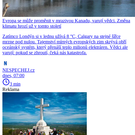
Evropa se může proměnit v mrazivou Kanadu, varují vědci. Změna
klimatu hrozí už v tomto století
Zatímco Londýn si v lednu užívá 8 °C, Calgary na stejné šířce
mrzne pod nulou. Tajemství mírných evropských zim skrývá obří
oceánský systém, který přenáší teplo milionů elektráren. Vědci ale
varují: pokud se zhroutí, čeká nás katastrofa.
NESPECHEJ.cz
dnes, 07:00
3 min
Reklama