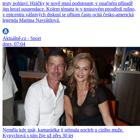
testy pohlaví. Hráčky je nově musí podstoupit, v opačném případě
jim hrozí suspendace. Kolem tématu je v tenisovém prostředí rušno,
v epicentru vášnivých diskusí se přitom často ocitá česko-americká
legenda Martina Navrátilová.
Aktuálně.cz - Sport
dnes, 07:04
Neměla kde spát, kamarádka jí sehnala nocleh u cizího muže.
Kynychová s ním žije už přes 30 let