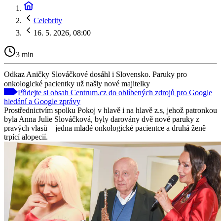
Celebrity
16. 5. 2026, 08:00
3 min
Odkaz Aničky Slováčkové dosáhl i Slovensko. Paruky pro
onkologické pacientky už našly nové majitelky
Přidejte si obsah Centrum.cz do oblíbených zdrojů pro Google
hledání a Google zprávy
Prostřednictvím spolku Pokoj v hlavě i na hlavě z.s, jehož patronkou
byla Anna Julie Slováčková, byly darovány dvě nové paruky z
pravých vlasů – jedna mladé onkologické pacientce a druhá ženě
trpící alopecií.