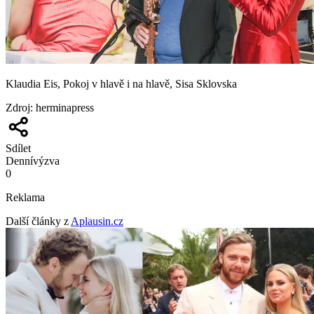
Klaudia Eis, Pokoj v hlavě i na hlavě, Sisa Sklovska
Zdroj
:
herminapress
Sdílet
Denní
výzva
0
Reklama
Další články z
Aplausin.cz