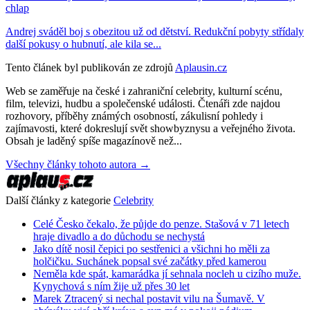
chlap
Andrej sváděl boj s obezitou už od dětství. Redukční pobyty střídaly
další pokusy o hubnutí, ale kila se...
Tento článek byl publikován ze zdrojů
Aplausin.cz
Web se zaměřuje na české i zahraniční celebrity, kulturní scénu,
film, televizi, hudbu a společenské události. Čtenáři zde najdou
rozhovory, příběhy známých osobností, zákulisní pohledy i
zajímavosti, které dokreslují svět showbyznysu a veřejného života.
Obsah je laděný spíše magazínově než...
Všechny články tohoto autora →
Další články z kategorie
Celebrity
Celé Česko čekalo, že půjde do penze. Stašová v 71 letech
hraje divadlo a do důchodu se nechystá
Jako dítě nosil čepici po sestřenici a všichni ho měli za
holčičku. Suchánek popsal své začátky před kamerou
Neměla kde spát, kamarádka jí sehnala nocleh u cizího muže.
Kynychová s ním žije už přes 30 let
Marek Ztracený si nechal postavit vilu na Šumavě. V