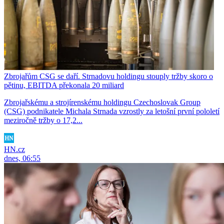
Zbrojařům CSG se daří. Strnadovu holdingu stouply tržby skoro o
pětinu, EBITDA překonala 20 miliard
Zbrojařskému a strojírenskému holdingu Czechoslovak Group
(CSG) podnikatele Michala Strnada vzrostly za letošní první pololetí
meziročně tržby o 17,2...
HN.cz
dnes, 06:55