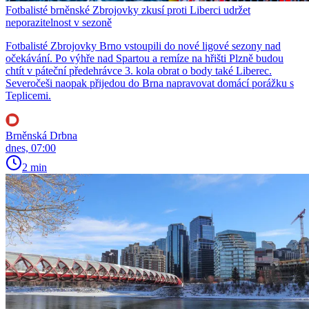
Fotbalisté brněnské Zbrojovky zkusí proti Liberci udržet
neporazitelnost v sezoně
Fotbalisté Zbrojovky Brno vstoupili do nové ligové sezony nad
očekávání. Po výhře nad Spartou a remíze na hřišti Plzně budou
chtít v páteční předehrávce 3. kola obrat o body také Liberec.
Severočeši naopak přijedou do Brna napravovat domácí porážku s
Teplicemi.
Brněnská Drbna
dnes, 07:00
2 min