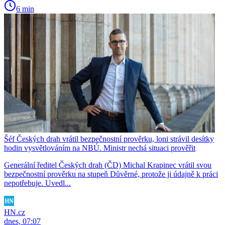
6 min
Šéf Českých drah vrátil bezpečnostní prověrku, loni strávil desítky
hodin vysvětlováním na NBÚ. Ministr nechá situaci prověřit
Generální ředitel Českých drah (ČD) Michal Krapinec vrátil svou
bezpečnostní prověrku na stupeň Důvěrné, protože ji údajně k práci
nepotřebuje. Uvedl...
HN.cz
dnes, 07:07