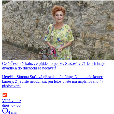
Celé Česko čekalo, že půjde do penze. Stašová v 71 letech hraje
divadlo a do důchodu se nechystá
Herečka Simona Stašová přestala točit filmy. Není to ale konec
kariéry. Z jeviště neodchází, jen letos v létě má naplánováno 47
představení.
VIPživot.cz
dnes, 07:05
4 min