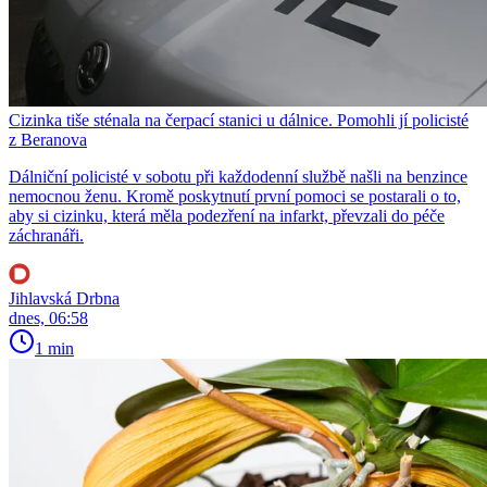
Cizinka tiše sténala na čerpací stanici u dálnice. Pomohli jí policisté
z Beranova
Dálniční policisté v sobotu při každodenní službě našli na benzince
nemocnou ženu. Kromě poskytnutí první pomoci se postarali o to,
aby si cizinku, která měla podezření na infarkt, převzali do péče
záchranáři.
Jihlavská Drbna
dnes, 06:58
1 min