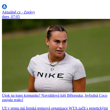
Aktuálně.cz - Zprávy
dnes, 07:05
Útok na trans komunitu? Navrátilová hájí Bělorusku, hvězdná Coco
zaujala reakcí
Už v srpnu má ženská tenisová organizace WTA začít s genetickými