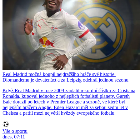
Real Madrid možná koupil nejdražšího hráče své historie.
Diomandemu je devatenáct a za Leipzig odehrál jedinou sezonu
Když Real Madrid v roce 2009 zaplatil rekordní částku za Cristiana
Ronalda, kupoval jednoho z nejlepších fotbalistů planety. Gareth
Bale dorazil po letech v Premier League a sezoně, ve které byl
nejlepším hráčem Anglie. Eden Hazard měl za sebou sedm let v
Chelsea a patřil mezi největší hvězdy evropského fotbalu.
Vše o sportu
dnes, 07:11