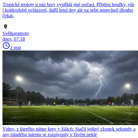
Tropické teploty u nás brzy vystřídá jiné počasí. Přijdou bouřky, vítr
i krátkodobé ochlazení, další letní dny ale na sebe nenechají dlouho
čekat.
Světkreativity
dnes, 07:18
2 min
Video, z kterého tuhne krev v žilách: Stačil jediný zlomek sekundy a
sny mladého talentu se rozplynuly v živém pekle