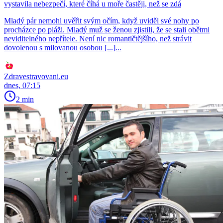
vystavila nebezpečí, které číhá u moře častěji, než se zdá
Mladý pár nemohl uvěřit svým očím, když uviděl své nohy po
procházce po pláži. Mladý muž se ženou zjistili, že se stali obětmi
neviditelného nepřítele. Není nic romantičtějšího, než strávit
dovolenou s milovanou osobou [...]...
Zdravestravovani.eu
dnes, 07:15
2 min