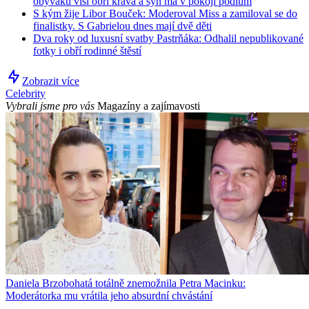
obýváku visí obří kráva a syn má v pokoji pódium
S kým žije Libor Bouček: Moderoval Miss a zamiloval se do
finalistky. S Gabrielou dnes mají dvě děti
Dva roky od luxusní svatby Pastrňáka: Odhalil nepublikované
fotky i obří rodinné štěstí
Zobrazit více
Celebrity
Vybrali jsme pro vás
Magazíny a zajímavosti
Daniela Brzobohatá totálně znemožnila Petra Macinku:
Moderátorka mu vrátila jeho absurdní chvástání