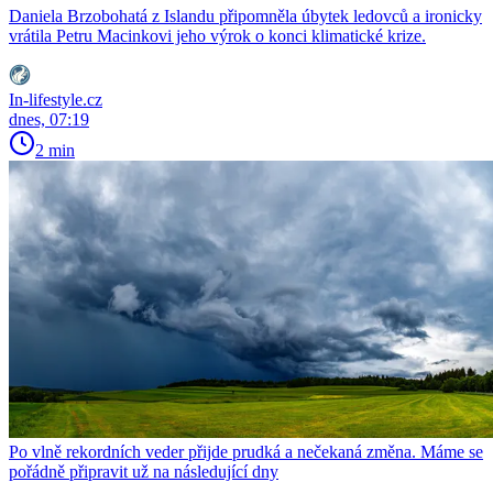
Daniela Brzobohatá z Islandu připomněla úbytek ledovců a ironicky
vrátila Petru Macinkovi jeho výrok o konci klimatické krize.
In-lifestyle.cz
dnes, 07:19
2 min
Po vlně rekordních veder přijde prudká a nečekaná změna. Máme se
pořádně připravit už na následující dny