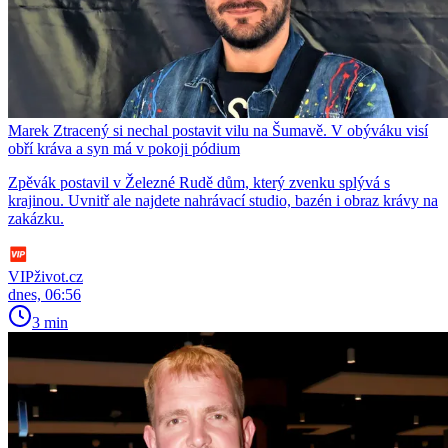
Marek Ztracený si nechal postavit vilu na Šumavě. V obýváku visí
obří kráva a syn má v pokoji pódium
Zpěvák postavil v Železné Rudě dům, který zvenku splývá s
krajinou. Uvnitř ale najdete nahrávací studio, bazén i obraz krávy na
zakázku.
VIPživot.cz
dnes, 06:56
3 min