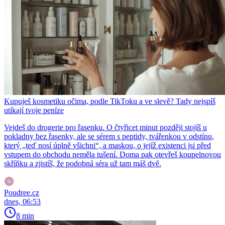
Kupuješ kosmetiku očima, podle TikToku a ve slevě? Tady nejspíš
utíkají tvoje peníze
Vejdeš do drogerie pro řasenku. O čtyřicet minut později stojíš u
pokladny bez řasenky, ale se sérem s peptidy, tvářenkou v odstínu,
který „teď nosí úplně všichni“, a maskou, o jejíž existenci jsi před
vstupem do obchodu neměla tušení. Doma pak otevřeš koupelnovou
skříňku a zjistíš, že podobná séra už tam máš dvě.
Poudree.cz
dnes, 06:53
8 min