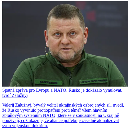
Špatná zpráva pro Evropu a NATO. Rusko je dokázalo vynulovat,
tvrdí Zalužnyj
Valerij Zalužnyj, bývalý velitel ukrajinských ozbrojených sil, uvedl,
že Rusko vyvinulo protiopatření proti téměř všem hlavním
zbraňovým systémům NATO, které se v současnosti na Ukrajině
používají, což ukazuje, že aliance potřebuje zásadně aktualizovat
svou vojenskou doktrínu.