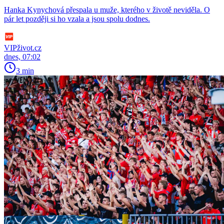
Hanka Kynychová přespala u muže, kterého v životě neviděla. O
pár let později si ho vzala a jsou spolu dodnes.
VIPživot.cz
dnes, 07:02
3 min