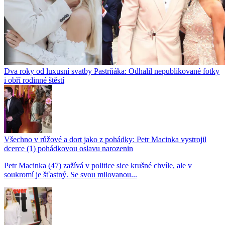
Dva roky od luxusní svatby Pastrňáka: Odhalil nepublikované fotky
i obří rodinné štěstí
Všechno v růžové a dort jako z pohádky: Petr Macinka vystrojil
dcerce (1) pohádkovou oslavu narozenin
Petr Macinka (47) zažívá v politice sice krušné chvíle, ale v
soukromí je šťastný. Se svou milovanou...