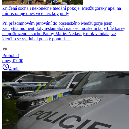
Zničená socha i nekonečné hledání pokoje. Medžugorský apel na
mír rezonuje dnes více než kdy jindy
Při prázdninovém putování do bosenského Medžugorje jsem
zachytila moment, kdy restaurátoři nanášeli poslední tahy bílé barvy
na poškozenou sochu Panny Marie. Nedávný útok vandala, ze
kterého se vyklubal polský poutník…
Proboha!
dnes, 07:00
4 min