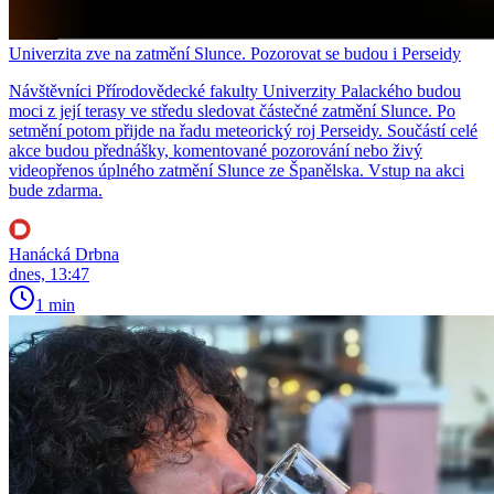
Univerzita zve na zatmění Slunce. Pozorovat se budou i Perseidy
Návštěvníci Přírodovědecké fakulty Univerzity Palackého budou
moci z její terasy ve středu sledovat částečné zatmění Slunce. Po
setmění potom přijde na řadu meteorický roj Perseidy. Součástí celé
akce budou přednášky, komentované pozorování nebo živý
videopřenos úplného zatmění Slunce ze Španělska. Vstup na akci
bude zdarma.
Hanácká Drbna
dnes, 13:47
1 min