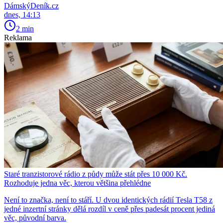
DámskýDeník.cz
dnes, 14:13
2 min
Reklama
Staré tranzistorové rádio z půdy může stát přes 10 000 Kč.
Rozhoduje jedna věc, kterou většina přehlédne
Není to značka, není to stáří. U dvou identických rádií Tesla T58 z
jedné inzertní stránky dělá rozdíl v ceně přes padesát procent jediná
věc, původní barva.