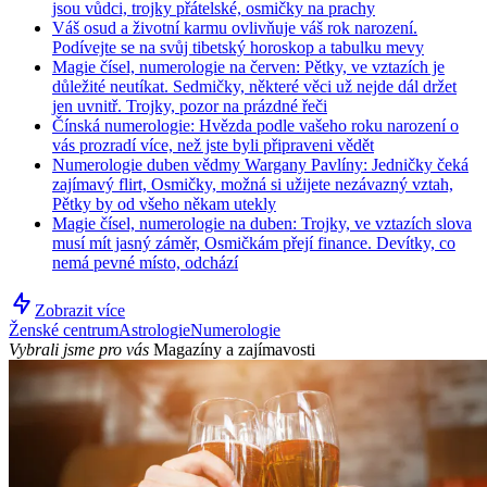
jsou vůdci, trojky přátelské, osmičky na prachy
Váš osud a životní karmu ovlivňuje váš rok narození.
Podívejte se na svůj tibetský horoskop a tabulku mevy
Magie čísel, numerologie na červen: Pětky, ve vztazích je
důležité neutíkat. Sedmičky, některé věci už nejde dál držet
jen uvnitř. Trojky, pozor na prázdné řeči
Čínská numerologie: Hvězda podle vašeho roku narození o
vás prozradí více, než jste byli připraveni vědět
Numerologie duben vědmy Wargany Pavlíny: Jedničky čeká
zajímavý flirt, Osmičky, možná si užijete nezávazný vztah,
Pětky by od všeho někam utekly
Magie čísel, numerologie na duben: Trojky, ve vztazích slova
musí mít jasný záměr, Osmičkám přejí finance. Devítky, co
nemá pevné místo, odchází
Zobrazit více
Ženské centrum
Astrologie
Numerologie
Vybrali jsme pro vás
Magazíny a zajímavosti