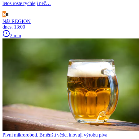
letos roste rychleji než…
Náš REGION
dnes, 13:00
2 min
Pivní mikroroboti. Brněnští vědci inovují výrobu piva