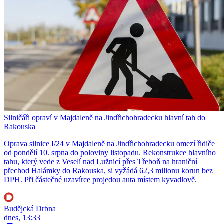
Silničáři opraví v Majdaleně na Jindřichohradecku hlavní tah do
Rakouska
Oprava silnice I/24 v Majdaleně na Jindřichohradecku omezí řidiče
od pondělí 10. srpna do poloviny listopadu. Rekonstrukce hlavního
tahu, který vede z Veselí nad Lužnicí přes Třeboň na hraniční
přechod Halámky do Rakouska, si vyžádá 62,3 milionu korun bez
DPH. Při částečné uzavírce projedou auta místem kyvadlově.
Budějcká Drbna
dnes, 13:33