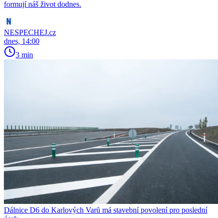
formují náš život dodnes.
NESPECHEJ.cz
dnes, 14:00
3 min
Dálnice D6 do Karlových Varů má stavební povolení pro poslední