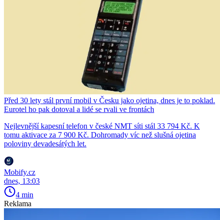
Před 30 lety stál první mobil v Česku jako ojetina, dnes je to poklad.
Eurotel ho pak dotoval a lidé se rvali ve frontách
Nejlevnější kapesní telefon v české NMT síti stál 33 794 Kč. K
tomu aktivace za 7 900 Kč. Dohromady víc než slušná ojetina
poloviny devadesátých let.
Mobify.cz
dnes, 13:03
4 min
Reklama