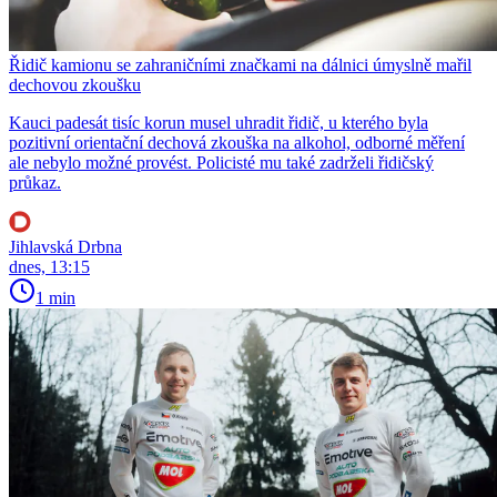
Řidič kamionu se zahraničními značkami na dálnici úmyslně mařil
dechovou zkoušku
Kauci padesát tisíc korun musel uhradit řidič, u kterého byla
pozitivní orientační dechová zkouška na alkohol, odborné měření
ale nebylo možné provést. Policisté mu také zadrželi řidičský
průkaz.
Jihlavská Drbna
dnes, 13:15
1 min