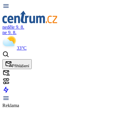
neděle 9. 8.
ne 9. 8.
33°C
Přihlášení
Reklama