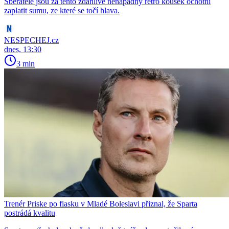
Sběratelé jsou za tento zdánlivě nenápadný retro kousek ochotni
zaplatit sumu, ze které se točí hlava.
NESPECHEJ.cz
dnes, 13:30
3 min
Trenér Priske po fiasku v Mladé Boleslavi přiznal, že Sparta
postrádá kvalitu