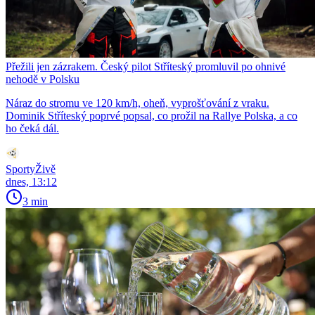
Přežili jen zázrakem. Český pilot Stříteský promluvil po ohnivé
nehodě v Polsku
Náraz do stromu ve 120 km/h, oheň, vyprošťování z vraku.
Dominik Stříteský poprvé popsal, co prožil na Rallye Polska, a co
ho čeká dál.
SportyŽivě
dnes, 13:12
3 min