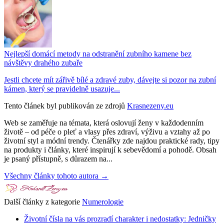
Nejlepší domácí metody na odstranění zubního kamene bez
návštěvy drahého zubaře
Jestli chcete mít zářivě bílé a zdravé zuby, dávejte si pozor na zubní
kámen, který se pravidelně usazuje...
Tento článek byl publikován ze zdrojů
Krasnezeny.eu
Web se zaměřuje na témata, která oslovují ženy v každodenním
životě – od péče o pleť a vlasy přes zdraví, výživu a vztahy až po
životní styl a módní trendy. Čtenářky zde najdou praktické rady, tipy
na produkty i články, které inspirují k sebevědomí a pohodě. Obsah
je psaný přístupně, s důrazem na...
Všechny články tohoto autora →
Další články z kategorie
Numerologie
Životní čísla na vás prozradí charakter i nedostatky: Jedničky