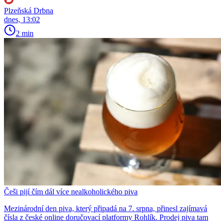
Plzeňská Drbna
dnes, 13:02
2 min
Češi pijí čím dál více nealkoholického piva
Mezinárodní den piva, který připadá na 7. srpna, přinesl zajímavá
čísla z české online doručovací platformy Rohlík. Prodej piva tam