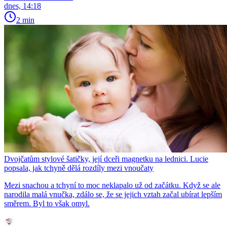
dnes, 14:18
2 min
Dvojčatům stylové šatičky, její dceři magnetku na lednici. Lucie
popsala, jak tchyně dělá rozdíly mezi vnoučaty
Mezi snachou a tchyní to moc neklapalo už od začátku. Když se ale
narodila malá vnučka, zdálo se, že se jejich vztah začal ubírat lepším
směrem. Byl to však omyl.