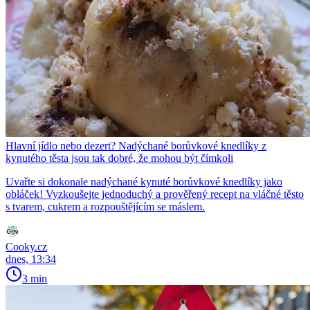
Hlavní jídlo nebo dezert? Nadýchané borůvkové knedlíky z
kynutého těsta jsou tak dobré, že mohou být čímkoli
Uvařte si dokonale nadýchané kynuté borůvkové knedlíky jako
obláček! Vyzkoušejte jednoduchý a prověřený recept na vláčné těsto
s tvarem, cukrem a rozpouštějícím se máslem.
Cooky.cz
dnes, 13:34
3 min