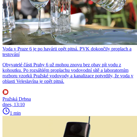
Voda v Praze 6 je po havárii opět pitná. PVK dokončily proplach a
testování
Obyvatelé části Prahy 6 už mohou znovu bez obav pít vodu z
kohoutku. Po rozsáhlém proplachu vodovodní sítě a laboratorním
rozboru vzorků Pražské vodovody a kanalizace potvrdily, že voda v
oblasti Veleslavína je opět pitná.
Pražská Drbna
dnes, 13:10
1 min