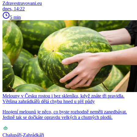
Zdravestravovani.eu
dnes, 14:22
5 min
Melouny v Česku rostou i bez skleníku, když znáte tři pravidla.
Většina zahrádkářů dělá chybu hned u pH půdy
Hnojení melounů je něco, co byste rozhodně neměli zanedbávat.
Jedině tak se dočkáte opravdu velkých a chutných plodů.
Chalupáři-Zahrádkáři