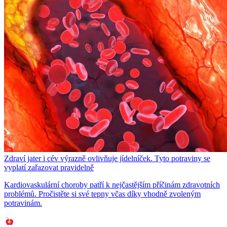
Zdraví jater i cév výrazně ovlivňuje jídelníček. Tyto potraviny se
vyplatí zařazovat pravidelně
Kardiovaskulární choroby patří k nejčastějším příčinám zdravotních
problémů. Pročistěte si své tepny včas díky vhodně zvoleným
potravinám.