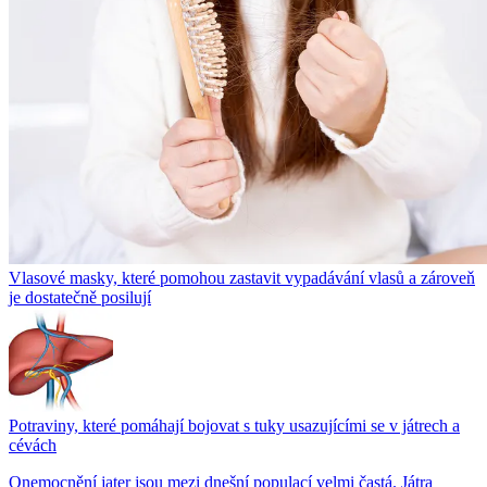
Vlasové masky, které pomohou zastavit vypadávání vlasů a zároveň
je dostatečně posilují
Potraviny, které pomáhají bojovat s tuky usazujícími se v játrech a
cévách
Onemocnění jater jsou mezi dnešní populací velmi častá. Játra