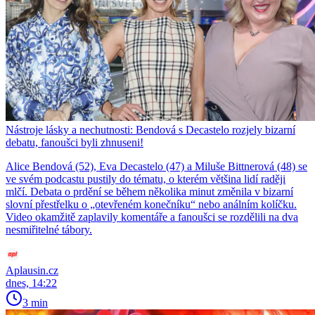
Nástroje lásky a nechutnosti: Bendová s Decastelo rozjely bizarní
debatu, fanoušci byli zhnuseni!
Alice Bendová (52), Eva Decastelo (47) a Miluše Bittnerová (48) se
ve svém podcastu pustily do tématu, o kterém většina lidí raději
mlčí. Debata o prdění se během několika minut změnila v bizarní
slovní přestřelku o „otevřeném konečníku“ nebo análním kolíčku.
Video okamžitě zaplavily komentáře a fanoušci se rozdělili na dva
nesmiřitelné tábory.
Aplausin.cz
dnes, 14:22
3 min