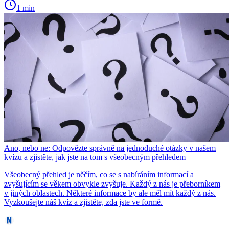
1 min
Ano, nebo ne: Odpovězte správně na jednoduché otázky v našem
kvízu a zjistěte, jak jste na tom s všeobecným přehledem
Všeobecný přehled je něčím, co se s nabíráním informací a
zvyšujícím se věkem obvykle zvyšuje. Každý z nás je přeborníkem
v jiných oblastech. Některé informace by ale měl mít každý z nás.
Vyzkoušejte náš kvíz a zjistěte, zda jste ve formě.