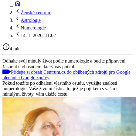
Ženské centrum
Astrologie
Numerologie
14. 1. 2026, 11:02
4 min
Odhalte svůj minulý život podle numerologie a buďte připraveni
žasnout nad osudem, který vás potkal
Přidejte si obsah Centrum.cz do oblíbených zdrojů pro Google
hledání a Google zprávy
Pokud toužíte po odhalení vlastního osudu, využijte znalosti
numerologie. Vaše životní číslo a to, jež je pojítkem s vašimi
minulými životy, vám ukáže cestu.