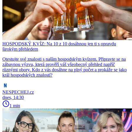
HOSPODSKÝ KVÍZ: Na 10 z 10 dosáhnou jen ti s opravdu
širokým přehledem
Otestujte své znalosti s naším hospodským kvízem. Připravte se na
zábavnou výzvu, která prověří váš všeobecný přehled napříč
různými obory. Kdo z vás dosáhne na plný počet a prokáže se jako
král hospodských znalostí?
NESPECHEJ.cz
dnes, 14:30
1 min