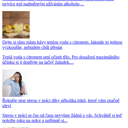
nejvíce trpí nadměrným užíváním alkoholu,...
Dejte si ráno místo kávy teplou vodu s citronem. Jakmile to jednou
vyzkoušíte, nebudete chtít přestat
Teplá voda s citronem umí očistit tělo. Pro dosažení maximálního
účinku si ji dopřejte na lačný žaludek....
Řekněte stop stresu v práci díky několika triků, které vám značně
uleví
Stresu v práci se čas od času nevyhne žádná z vás. Schválně si teď
položte ruku na srdce a upřímně si...