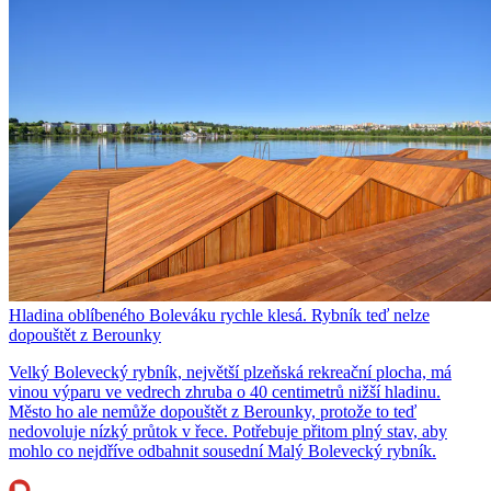
Hladina oblíbeného Boleváku rychle klesá. Rybník teď nelze
dopouštět z Berounky
Velký Bolevecký rybník, největší plzeňská rekreační plocha, má
vinou výparu ve vedrech zhruba o 40 centimetrů nižší hladinu.
Město ho ale nemůže dopouštět z Berounky, protože to teď
nedovoluje nízký průtok v řece. Potřebuje přitom plný stav, aby
mohlo co nejdříve odbahnit sousední Malý Bolevecký rybník.