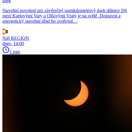
úsek
Stavební povolení pro závěrečný osmikilometrový úsek dálnice D6
mezi Karlovými Vary a Olšovými Vraty je na světě. Dopravní a
energetický stavební úřad ho zveřejnil…
Náš REGION
dnes, 14:00
1 min