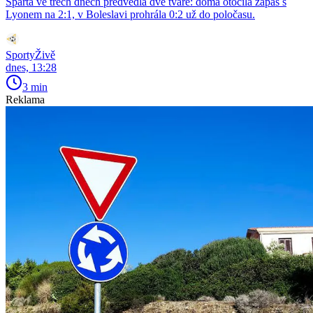
Sparta ve třech dnech předvedla dvě tváře: doma otočila zápas s
Lyonem na 2:1, v Boleslavi prohrála 0:2 už do poločasu.
SportyŽivě
dnes, 13:28
3 min
Reklama