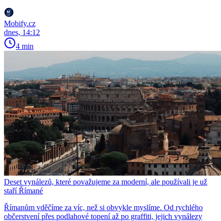
Mobify.cz
dnes, 14:12
4 min
Deset vynálezů, které považujeme za moderní, ale používali je už
staří Římané
Římanům vděčíme za víc, než si obvykle myslíme. Od rychlého
občerstvení přes podlahové topení až po graffiti, jejich vynálezy