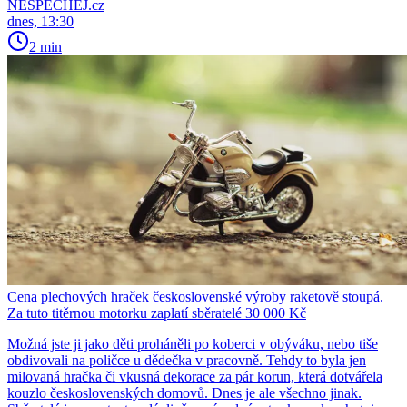
NESPECHEJ.cz
dnes, 13:30
2 min
Cena plechových hraček československé výroby raketově stoupá.
Za tuto titěrnou motorku zaplatí sběratelé 30 000 Kč
Možná jste ji jako děti proháněli po koberci v obýváku, nebo tiše
obdivovali na poličce u dědečka v pracovně. Tehdy to byla jen
milovaná hračka či vkusná dekorace za pár korun, která dotvářela
kouzlo československých domovů. Dnes je ale všechno jinak.