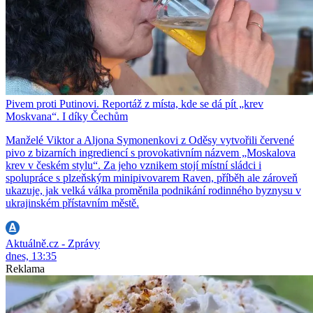
Pivem proti Putinovi. Reportáž z místa, kde se dá pít „krev
Moskvana“. I díky Čechům
Manželé Viktor a Aljona Symonenkovi z Oděsy vytvořili červené
pivo z bizarních ingrediencí s provokativním názvem „Moskalova
krev v českém stylu“. Za jeho vznikem stojí místní sládci i
spolupráce s plzeňským minipivovarem Raven, příběh ale zároveň
ukazuje, jak velká válka proměnila podnikání rodinného byznysu v
ukrajinském přístavním městě.
Aktuálně.cz - Zprávy
dnes, 13:35
Reklama