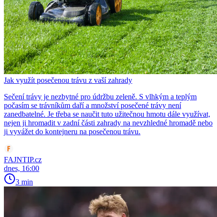
Jak využít posečenou trávu z vaší zahrady
Sečení trávy je nezbytné pro údržbu zeleně. S vlhkým a teplým
počasím se trávníkům daří a množství posečené trávy není
zanedbatelné. Je třeba se naučit tuto užitečnou hmotu dále využívat,
nejen ji hromadit v zadní části zahrady na nevzhledné hromadě nebo
ji vyvážet do kontejneru na posečenou trávu.
FAJNTIP.cz
dnes, 16:00
3 min