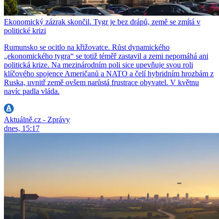
Ekonomický zázrak skončil. Tygr je bez drápů, země se zmítá v
politické krizi
Rumunsko se ocitlo na křižovatce. Růst dynamického
„ekonomického tygra“ se totiž téměř zastavil a zemi nepomáhá ani
politická krize. Na mezinárodním poli sice upevňuje svou roli
klíčového spojence Američanů a NATO a čelí hybridním hrozbám z
Ruska, uvnitř země ovšem narůstá frustrace obyvatel. V květnu
navíc padla vláda.
Aktuálně.cz - Zprávy
dnes, 15:17