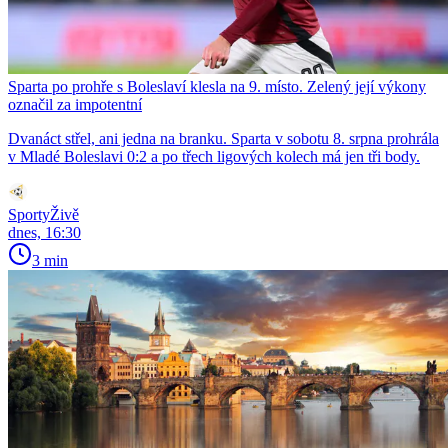
Sparta po prohře s Boleslaví klesla na 9. místo. Zelený její výkony
označil za impotentní
Dvanáct střel, ani jedna na branku. Sparta v sobotu 8. srpna prohrála
v Mladé Boleslavi 0:2 a po třech ligových kolech má jen tři body.
SportyŽivě
dnes, 16:30
3 min