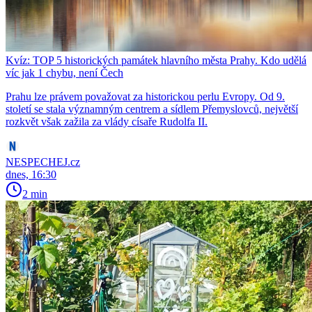
Kvíz: TOP 5 historických památek hlavního města Prahy. Kdo udělá
víc jak 1 chybu, není Čech
Prahu lze právem považovat za historickou perlu Evropy. Od 9.
století se stala významným centrem a sídlem Přemyslovců, největší
rozkvět však zažila za vlády císaře Rudolfa II.
NESPECHEJ.cz
dnes, 16:30
2 min