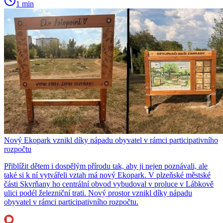
1 min
Nový Ekopark vznikl díky nápadu obyvatel v rámci participativního
rozpočtu
Přiblížit dětem i dospělým přírodu tak, aby ji nejen poznávali, ale
také si k ní vytvářeli vztah má nový Ekopark. V plzeňské městské
části Skvrňany ho centrální obvod vybudoval v proluce v Lábkově
ulici podél železniční trati. Nový prostor vznikl díky nápadu
obyvatel v rámci participativního rozpočtu.