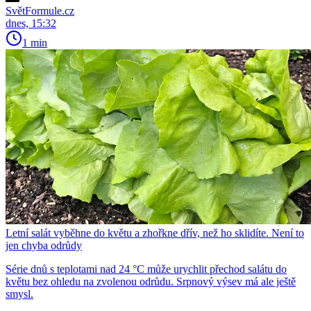
SvětFormule.cz
dnes, 15:32
1 min
Letní salát vyběhne do květu a zhořkne dřív, než ho sklidíte. Není to
jen chyba odrůdy
Série dnů s teplotami nad 24 °C může urychlit přechod salátu do
květu bez ohledu na zvolenou odrůdu. Srpnový výsev má ale ještě
smysl.