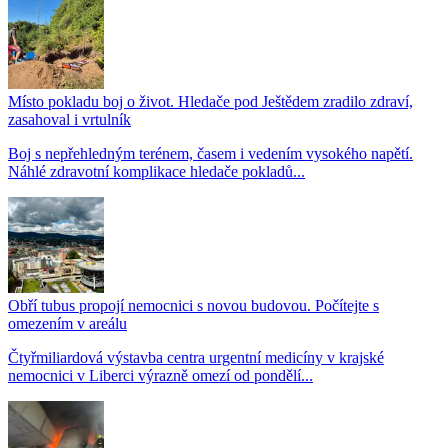
Místo pokladu boj o život. Hledače pod Ještědem zradilo zdraví,
zasahoval i vrtulník
Boj s nepřehledným terénem, časem i vedením vysokého napětí.
Náhlé zdravotní komplikace hledače pokladů...
Obří tubus propojí nemocnici s novou budovou. Počítejte s
omezením v areálu
Čtyřmiliardová výstavba centra urgentní medicíny v krajské
nemocnici v Liberci výrazně omezí od pondělí...