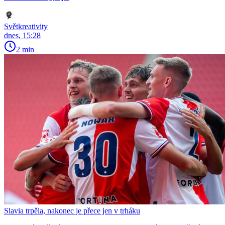
Světkreativity
dnes, 15:28
2 min
Slavia trpěla, nakonec je přece jen v trháku