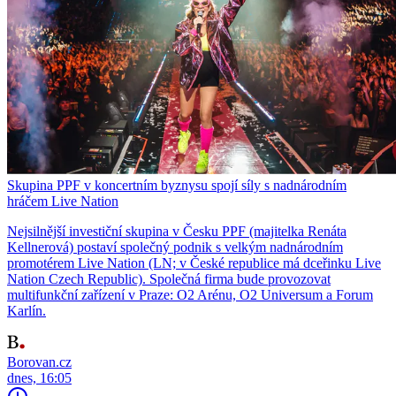
Skupina PPF v koncertním byznysu spojí síly s nadnárodním
hráčem Live Nation
Nejsilnější investiční skupina v Česku PPF (majitelka Renáta
Kellnerová) postaví společný podnik s velkým nadnárodním
promotérem Live Nation (LN; v České republice má dceřinku Live
Nation Czech Republic). Společná firma bude provozovat
multifunkční zařízení v Praze: O2 Arénu, O2 Universum a Forum
Karlín.
Borovan.cz
dnes, 16:05