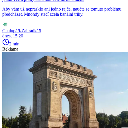
Aby vám už neprasklo ani jedno rajče, naučte se tomuto problému
předcházet. Mnohdy stačí zcela banální triky.
Chalupáři-Zahrádkáři
dnes, 15:20
2 min
Reklama