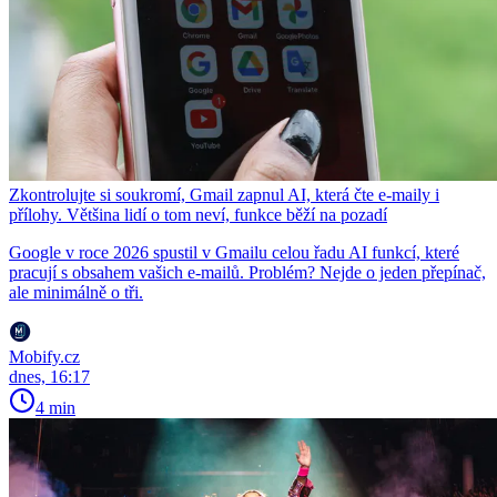
Zkontrolujte si soukromí, Gmail zapnul AI, která čte e-maily i
přílohy. Většina lidí o tom neví, funkce běží na pozadí
Google v roce 2026 spustil v Gmailu celou řadu AI funkcí, které
pracují s obsahem vašich e-mailů. Problém? Nejde o jeden přepínač,
ale minimálně o tři.
Mobify.cz
dnes, 16:17
4 min