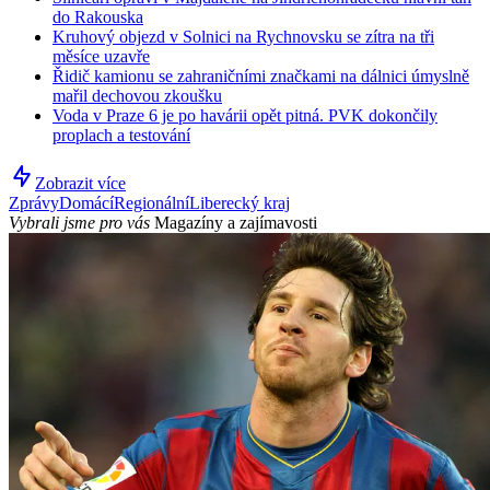
do Rakouska
Kruhový objezd v Solnici na Rychnovsku se zítra na tři
měsíce uzavře
Řidič kamionu se zahraničními značkami na dálnici úmyslně
mařil dechovou zkoušku
Voda v Praze 6 je po havárii opět pitná. PVK dokončily
proplach a testování
Zobrazit více
Zprávy
Domácí
Regionální
Liberecký kraj
Vybrali jsme pro vás
Magazíny a zajímavosti