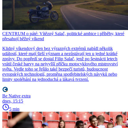
CENTRUM o páté: Vítězný Salač, politické ambice i příběhy, které
přesahují běžný víkend
Klidný víkendový den bez výrazných extrémů nabídl několik
událostí, které mají širší význam a nezůstávají jen u jedné krátké
zprávy. Do popředí se dostal Filip Salač, jenž po šestnácti letech
vrátil české barvy na nejvyšší příčku motocyklového mistrovství
světa. Vedle toho se řešilo také bezpečí turistů, budoucnost
evropských technologií, proměna spotřebitelských návyků nebo
limity spoléhání na jednoduchá a lákavá tvrzení.
Be Native extra
dnes, 15:15
5 min