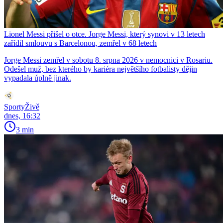
Lionel Messi přišel o otce. Jorge Messi, který synovi v 13 letech
zařídil smlouvu s Barcelonou, zemřel v 68 letech
Jorge Messi zemřel v sobotu 8. srpna 2026 v nemocnici v Rosariu.
Odešel muž, bez kterého by kariéra největšího fotbalisty dějin
vypadala úplně jinak.
SportyŽivě
dnes, 16:32
3 min