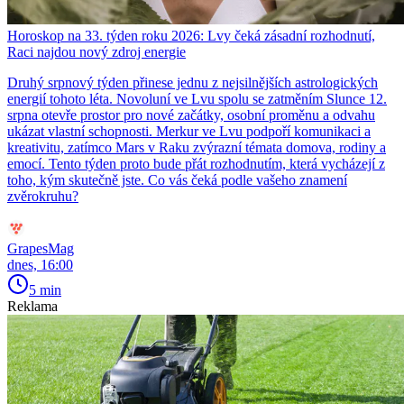
Horoskop na 33. týden roku 2026: Lvy čeká zásadní rozhodnutí,
Raci najdou nový zdroj energie
Druhý srpnový týden přinese jednu z nejsilnějších astrologických
energií tohoto léta. Novoluní ve Lvu spolu se zatměním Slunce 12.
srpna otevře prostor pro nové začátky, osobní proměnu a odvahu
ukázat vlastní schopnosti. Merkur ve Lvu podpoří komunikaci a
kreativitu, zatímco Mars v Raku zvýrazní témata domova, rodiny a
emocí. Tento týden proto bude přát rozhodnutím, která vycházejí z
toho, kým skutečně jste. Co vás čeká podle vašeho znamení
zvěrokruhu?
GrapesMag
dnes, 16:00
5 min
Reklama