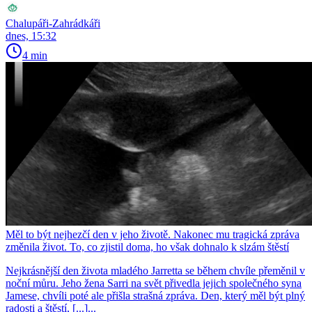
Chalupáři-Zahrádkáři
dnes, 15:32
4 min
Měl to být nejhezčí den v jeho životě. Nakonec mu tragická zpráva
změnila život. To, co zjistil doma, ho však dohnalo k slzám štěstí
Nejkrásnější den života mladého Jarretta se během chvíle přeměnil v
noční můru. Jeho žena Sarri na svět přivedla jejich společného syna
Jamese, chvíli poté ale přišla strašná zpráva. Den, který měl být plný
radosti a štěstí, [...]...