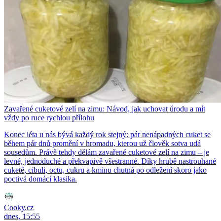
Zavařené cuketové zelí na zimu: Návod, jak uchovat úrodu a mít
vždy po ruce rychlou přílohu
Konec léta u nás bývá každý rok stejný: pár nenápadných cuket se
během pár dnů promění v hromadu, kterou už člověk sotva udá
sousedům. Právě tehdy dělám zavařené cuketové zelí na zimu – je
levné, jednoduché a překvapivě všestranné. Díky hrubě nastrouhané
cuketě, cibuli, octu, cukru a kmínu chutná po odležení skoro jako
poctivá domácí klasika.
Cooky.cz
dnes, 15:55