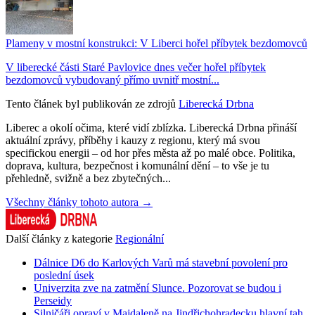
Plameny v mostní konstrukci: V Liberci hořel příbytek bezdomovců
V liberecké části Staré Pavlovice dnes večer hořel příbytek
bezdomovců vybudovaný přímo uvnitř mostní...
Tento článek byl publikován ze zdrojů
Liberecká Drbna
Liberec a okolí očima, které vidí zblízka. Liberecká Drbna přináší
aktuální zprávy, příběhy i kauzy z regionu, který má svou
specifickou energii – od hor přes města až po malé obce. Politika,
doprava, kultura, bezpečnost i komunální dění – to vše je tu
přehledně, svižně a bez zbytečných...
Všechny články tohoto autora →
Další články z kategorie
Regionální
Dálnice D6 do Karlových Varů má stavební povolení pro
poslední úsek
Univerzita zve na zatmění Slunce. Pozorovat se budou i
Perseidy
Silničáři opraví v Majdaleně na Jindřichohradecku hlavní tah