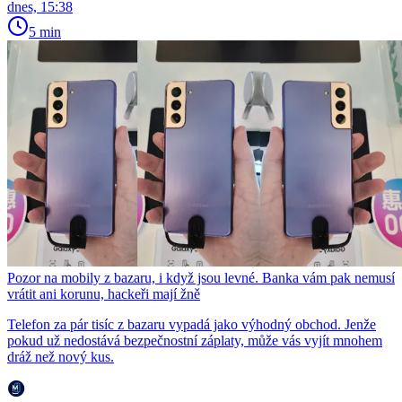
dnes, 15:38
5 min
Pozor na mobily z bazaru, i když jsou levné. Banka vám pak nemusí
vrátit ani korunu, hackeři mají žně
Telefon za pár tisíc z bazaru vypadá jako výhodný obchod. Jenže
pokud už nedostává bezpečnostní záplaty, může vás vyjít mnohem
dráž než nový kus.