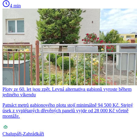
4 min
Ploty ze 60. let jsou zpět. Levná alternativa gabionů vyroste během
jediného víkendu
Patnáct metrů gabionového plotu stojí minimálně 94 500 Kč. Stejný
úsek z vyplétaných dřevěných panelů vyjde od 28 000 Kč včetně
montáže.
Chalupáři-Zahrádkáři