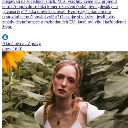
příspěvků na sociálních sítích. Musí všechny země EU přijmout
euro? A opravdu se blíží konec označení české pivní „desítky“ a
„dvanáctky“? Jaká pravidla schválil Evropský parlament pro
cestování nebo čipování zvířat? Otestujte si v kvízu, jestli i vás
zmátly dezinformace o rozhodnutích EU, která ovlivňují každodenní
život.
Aktuálně.cz - Zprávy
dnes, 16:01