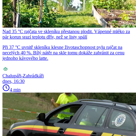
Nad 35 °C rajčata ve skleníku přestanou plodit. Vápenné mléko za
pár korun srazí teplotu dřív, než se listy spálí
Při 37 °C uvnitř skleníku klesne životaschopnost pylu rajčat na
necelých 40 %. Bílý nátěr na skle tomu dokáže zabránit za cenu
jednoho kávového latte.
Chalupáři-Zahrádkáři
dnes, 16:30
4 min