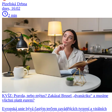
Plzeňská Drbna
dnes, 16:02
2 min
KVÍZ: Pravda, nebo mýtus? Zakázal Brusel „dvanáctku“ a musíme
všichni platit eurem?
Evropská unie bývá častým terčem zavádějících tvrzení a virálních