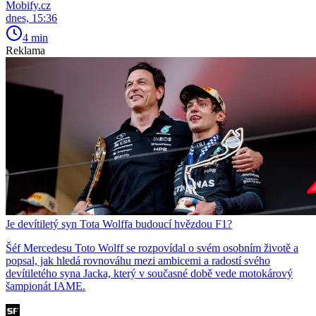
Mobify.cz
dnes, 15:36
4 min
Reklama
Je devítiletý syn Tota Wolffa budoucí hvězdou F1?
Šéf Mercedesu Toto Wolff se rozpovídal o svém osobním životě a
popsal, jak hledá rovnováhu mezi ambicemi a radostí svého
devítiletého syna Jacka, který v současné době vede motokárový
šampionát IAME.