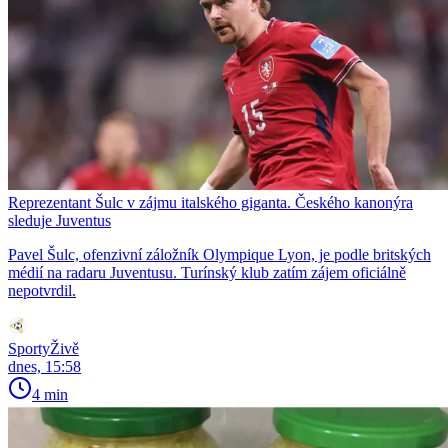
Reprezentant Šulc v zájmu italského giganta. Českého kanonýra
sleduje Juventus
Pavel Šulc, ofenzivní záložník Olympique Lyon, je podle britských
médií na radaru Juventusu. Turínský klub zatím zájem oficiálně
nepotvrdil.
SportyŽivě
dnes, 15:58
4 min