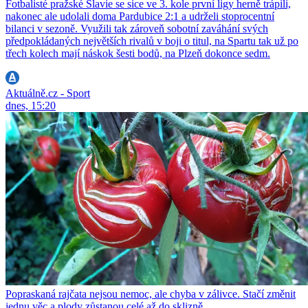
Fotbalisté pražské Slavie se sice ve 3. kole první ligy herně trápili,
nakonec ale udolali doma Pardubice 2:1 a udrželi stoprocentní
bilanci v sezoně. Využili tak zároveň sobotní zaváhání svých
předpokládaných největších rivalů v boji o titul, na Spartu tak už po
třech kolech mají náskok šesti bodů, na Plzeň dokonce sedm.
Aktuálně.cz - Sport
dnes, 15:20
Popraskaná rajčata nejsou nemoc, ale chyba v zálivce. Stačí změnit
jednu věc a plody zůstanou celé až do sklizně