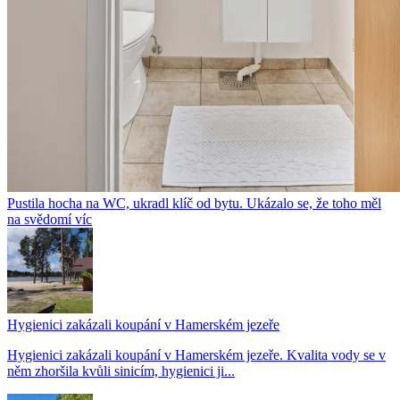
Pustila hocha na WC, ukradl klíč od bytu. Ukázalo se, že toho měl
na svědomí víc
Hygienici zakázali koupání v Hamerském jezeře
Hygienici zakázali koupání v Hamerském jezeře. Kvalita vody se v
něm zhoršila kvůli sinicím, hygienici ji...