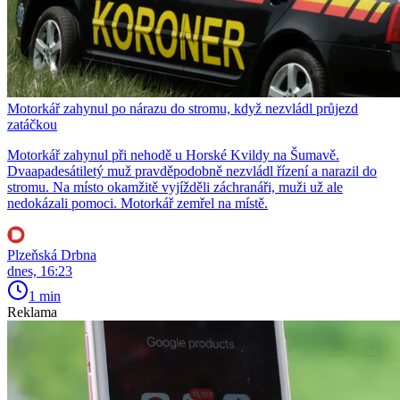
Motorkář zahynul po nárazu do stromu, když nezvládl průjezd
zatáčkou
Motorkář zahynul při nehodě u Horské Kvildy na Šumavě.
Dvaapadesátiletý muž pravděpodobně nezvládl řízení a narazil do
stromu. Na místo okamžitě vyjížděli záchranáři, muži už ale
nedokázali pomoci. Motorkář zemřel na místě.
Plzeňská Drbna
dnes, 16:23
1 min
Reklama