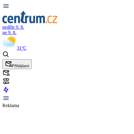
neděle 9. 8.
ne 9. 8.
31°C
Přihlášení
Reklama