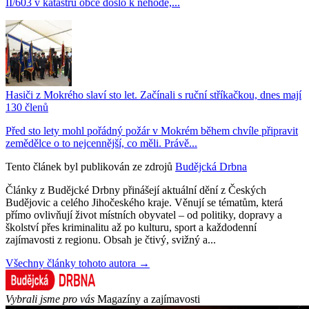
II/603 v katastru obce došlo k nehodě,...
Hasiči z Mokrého slaví sto let. Začínali s ruční stříkačkou, dnes mají
130 členů
Před sto lety mohl pořádný požár v Mokrém během chvíle připravit
zemědělce o to nejcennější, co měli. Právě...
Tento článek byl publikován ze zdrojů
Budějcká Drbna
Články z Budějcké Drbny přinášejí aktuální dění z Českých
Budějovic a celého Jihočeského kraje. Věnují se tématům, která
přímo ovlivňují život místních obyvatel – od politiky, dopravy a
školství přes kriminalitu až po kulturu, sport a každodenní
zajímavosti z regionu. Obsah je čtivý, svižný a...
Všechny články tohoto autora →
Vybrali jsme pro vás
Magazíny a zajímavosti