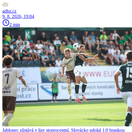
adbz.cz
9. 8. 2026, 19:04
2 min
Jablonec zůstává v lize stoprocentní. Slovácko udolal 1:0 brankou