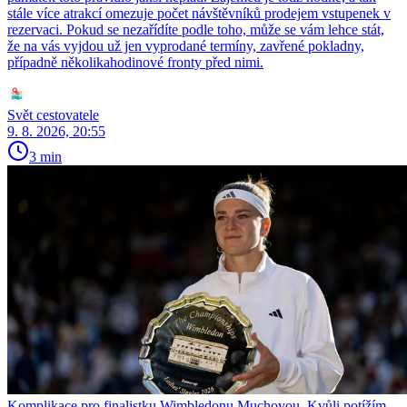
stále více atrakcí omezuje počet návštěvníků prodejem vstupenek v
rezervaci. Pokud se nezařídíte podle toho, může se vám lehce stát,
že na vás vyjdou už jen vyprodané termíny, zavřené pokladny,
případně několikahodinové fronty před nimi.
Svět cestovatele
9. 8. 2026, 20:55
3 min
Komplikace pro finalistku Wimbledonu Muchovou. Kvůli potížím