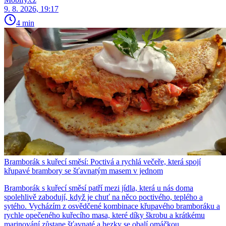
9. 8. 2026, 19:17
4 min
Bramborák s kuřecí směsí: Poctivá a rychlá večeře, která spojí
křupavé brambory se šťavnatým masem v jednom
Bramborák s kuřecí směsí patří mezi jídla, která u nás doma
spolehlivě zabodují, když je chuť na něco poctivého, teplého a
sytého. Vycházím z osvědčené kombinace křupavého bramboráku a
rychle opečeného kuřecího masa, které díky škrobu a krátkému
marinování zůstane šťavnaté a hezky se obalí omáčkou.