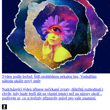
Týden podle hvězd: Štíři prohlédnou nekalou hru, Vodnářům
náhoda ukáže nový směr
Nadcházející týden přinese nečekané zvraty, důležitá rozhodnutí i
chvíle, kdy bude lepší dát na vlastní intuici než na názory okolí –
podívejte se, co si hvězdy připravily právě pro vaše znamení.