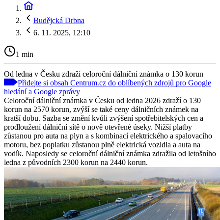
Budějcká Drbna
6. 11. 2025, 12:10
1 min
Od ledna v Česku zdraží celoroční dálniční známka o 130 korun
Přidejte si obsah Centrum.cz do oblíbených zdrojů pro Google
hledání a Google zprávy
Celoroční dálniční známka v Česku od ledna 2026 zdraží o 130
korun na 2570 korun, zvýší se také ceny dálničních známek na
kratší dobu. Sazba se změní kvůli zvýšení spotřebitelských cen a
prodloužení dálniční sítě o nově otevřené úseky. Nižší platby
zůstanou pro auta na plyn a s kombinací elektrického a spalovacího
motoru, bez poplatku zůstanou plně elektrická vozidla a auta na
vodík. Naposledy se celoroční dálniční známka zdražila od letošního
ledna z původních 2300 korun na 2440 korun.