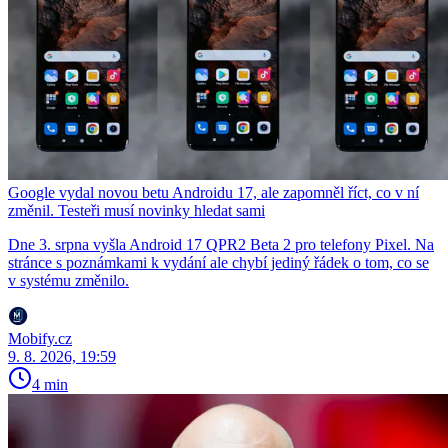
Google vydal novou betu Androidu 17, ale zapomněl říct, co v ní
změnil. Testeři musí novinky hledat sami
Dne 3. srpna vyšla Android 17 QPR2 Beta 2 pro telefony Pixel. Na
stránce s poznámkami k vydání ale chybí jediný řádek o tom, co se
v systému změnilo.
Mobify.cz
9. 8. 2026, 19:59
4 min