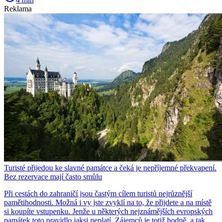
Reklama
Turisté přijedou ke slavné památce a čeká je nepříjemné překvapení.
Bez rezervace mají často smůlu
Při cestách do zahraničí jsou častým cílem turistů nejrůznější
pamětihodnosti. Možná i vy jste zvyklí na to, že přijdete a na místě
si koupíte vstupenku. Jenže u některých nejznámějších evropských
památek toto pravidlo jaksi neplatí. Zájemců je totiž hodně, a tak