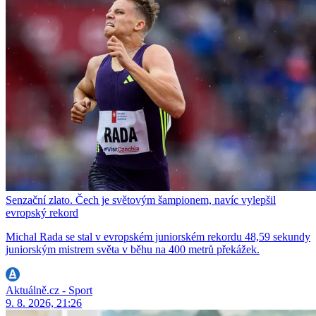
Senzační zlato. Čech je světovým šampionem, navíc vylepšil
evropský rekord
Michal Rada se stal v evropském juniorském rekordu 48,59 sekundy
juniorským mistrem světa v běhu na 400 metrů překážek.
Aktuálně.cz - Sport
9. 8. 2026, 21:26