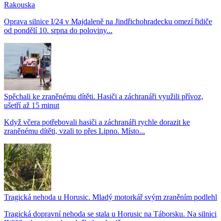
Rakouska
Oprava silnice I/24 v Majdaleně na Jindřichohradecku omezí řidiče
od pondělí 10. srpna do poloviny...
Spěchali ke zraněnému dítěti. Hasiči a záchranáři využili přívoz,
ušetří až 15 minut
Když včera potřebovali hasiči a záchranáři rychle dorazit ke
zraněnému dítěti, vzali to přes Lipno. Místo...
Tragická nehoda u Horusic. Mladý motorkář svým zraněním podlehl
Tragická dopravní nehoda se stala u Horusic na Táborsku. Na silnici