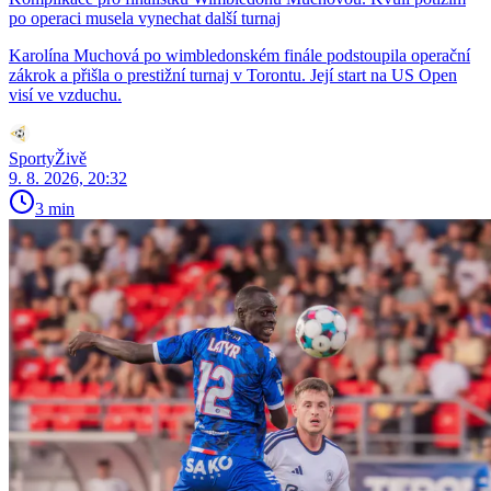
po operaci musela vynechat další turnaj
Karolína Muchová po wimbledonském finále podstoupila operační
zákrok a přišla o prestižní turnaj v Torontu. Její start na US Open
visí ve vzduchu.
SportyŽivě
9. 8. 2026, 20:32
3 min