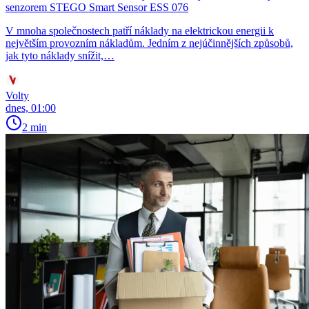
senzorem STEGO Smart Sensor ESS 076
V mnoha společnostech patří náklady na elektrickou energii k
největším provozním nákladům. Jedním z nejúčinnějších způsobů,
jak tyto náklady snížit,…
Volty
dnes, 01:00
2 min