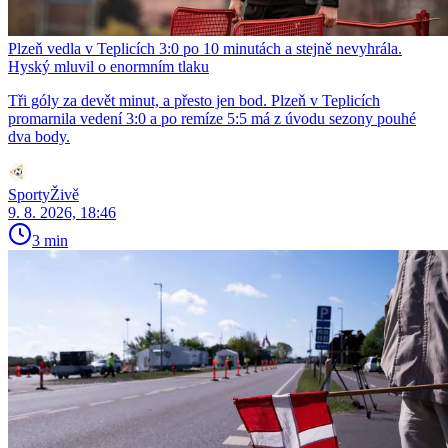
Plzeň vedla v Teplicích 3:0 po 10 minutách a stejně nevyhrála.
Hyský mluvil o enormním tlaku
Tři góly za devět minut, a přesto jen bod. Plzeň v Teplicích
promarnila vedení 3:0 a po remíze 5:5 má z úvodu sezony pouhé
dva body.
SportyŽivě
9. 8. 2026, 18:46
3 min