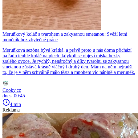
Meruňkový koláč s tvarohem a zakysanou smetanou: Svěží letní
moučník bez zbytečné práce
Meruňková sezóna bývá krátká, a právě proto u nás doma přichází
na řadu tenhle koláč na plech, kdykoli se objeví miska hezky
zralého ovoce. Je rychlý, nenáročný a díky tvarohu se zakysanou
smetanou zůstává krásně vláčný i druhý den. Mám na něm nejradši
to, že je v něm schválně málo těsta a mnohem víc náplně a meruněk.
Cooky.cz
dnes, 00:45
4 min
Reklama