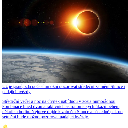
Už je jasné, zda počasí umožní pozorovat středeční zatmění Slunce i
padající hvězdy
Středeční večer a noc na čtvrtek nabídnou v zcela mimořádnou
kombinace hned dvou atraktivních astronomických úkazů během
několika hodin. Nejprve dojde k zatmění Slunce a následně pak po
setmění bude možno pozorovat padající hvězdy.