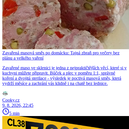
Zavařená masová směs po domácku: Tajná zbraň pro večery bez
plánu a velkého vaření
Zavařené maso ve sklenici je jedna z nejpraktičtějších věcí, které si v
kuchyni můžete připravit. Bůček a plec v poměru 1:1, správné
koření a dvojitá sterilace - výsledek je poctivá masová směs, která
vydrží měsíce a zachrání vás klidně i na chatě bez lednice.
Cooky.cz
9. 8. 2026, 22:45
5 min