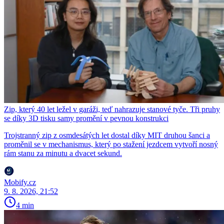
Zip, který 40 let ležel v garáži, teď nahrazuje stanové tyče. Tři pruhy
se díky 3D tisku samy promění v pevnou konstrukci
Trojstranný zip z osmdesátých let dostal díky MIT druhou šanci a
proměnil se v mechanismus, který po stažení jezdcem vytvoří nosný
rám stanu za minutu a dvacet sekund.
Mobify.cz
9. 8. 2026, 21:52
4 min