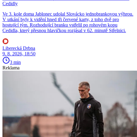
Cedidly
Ve 3. kole doma Jablonec udolal Slovácko jednobrankovou výhrou.
V utkání byly k vidění hned tři červené karty, z toho dvě pro
hostující tým. Rozhodující branku vstřelil po rohovém kopu
Cedidla, který přesnou hlavičkou rozjásal v 62. minutě Střelnici.
Liberecká Drbna
9. 8. 2026, 18:50
3 min
Reklama