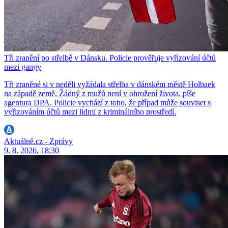
Tři zranění po střelbě v Dánsku. Policie prověřuje vyřizování účtů
mezi gangy
Tři zraněné si v neděli vyžádala střelba v dánském městě Holbaek
na západě země. Žádný z mužů není v ohrožení života, píše
agentura DPA. Policie vychází z toho, že případ může souviset s
vyřizováním účtů mezi lidmi z kriminálního prostředí.
Aktuálně.cz - Zprávy
9. 8. 2026, 18:30