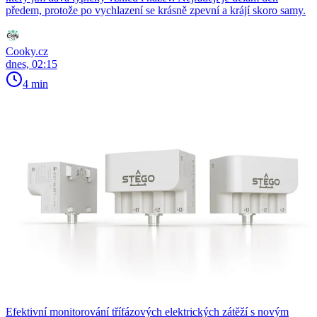
předem, protože po vychlazení se krásně zpevní a krájí skoro samy.
Cooky.cz
dnes, 02:15
4 min
Efektivní monitorování třífázových elektrických zátěží s novým