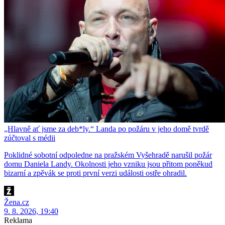
„Hlavně ať jsme za deb*ly.“ Landa po požáru v jeho domě tvrdě
zúčtoval s médii
Poklidné sobotní odpoledne na pražském Vyšehradě narušil požár
domu Daniela Landy. Okolnosti jeho vzniku jsou přitom poněkud
bizarní a zpěvák se proti první verzi události ostře ohradil.
Žena.cz
9. 8. 2026, 19:40
Reklama