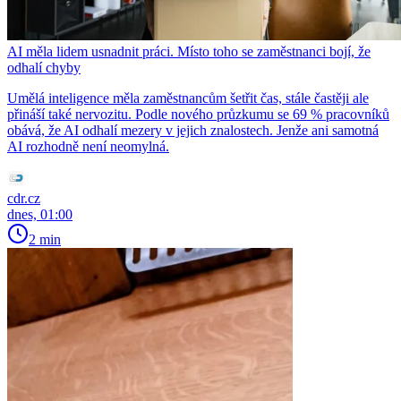
AI měla lidem usnadnit práci. Místo toho se zaměstnanci bojí, že
odhalí chyby
Umělá inteligence měla zaměstnancům šetřit čas, stále častěji ale
přináší také nervozitu. Podle nového průzkumu se 69 % pracovníků
obává, že AI odhalí mezery v jejich znalostech. Jenže ani samotná
AI rozhodně není neomylná.
cdr.cz
dnes, 01:00
2 min