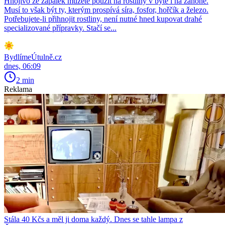
Hnojivo ze zápalek můžete použít na rostliny v bytě i na záhoně.
Musí to však být ty, kterým prospívá síra, fosfor, hořčík a železo.
Potřebujete-li přihnojit rostliny, není nutné hned kupovat drahé
specializované přípravky. Stačí se...
BydlímeÚtulně.cz
dnes, 06:09
2 min
Reklama
Stála 40 Kčs a měl ji doma každý. Dnes se tahle lampa z