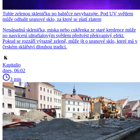
Tuhle zelenou skleničku po babičce nevyhazujte. Pod UV světlem
může odhalit uranové sklo, za které se platí zlatem
Nenápadná sklenička, miska nebo cukřenka ze staré kredence může
po nasvícení ultrafialovým světlem předvést překvapivý efekt.
Pokud se rozzáří výrazně zeleně, může jít o uranové sklo, které má v
českém sklářství dlouhou tradici.
Kapitalio
dnes, 06:02
3 min