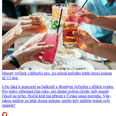
Hlasitý večírek i štěkající pes. Za rušení nočního klidu hrozí pokuta
až 15 tisíc
Léto láká k posezení na balkoně a dlouhým večerům s přáteli venku.
Pro jedny příjemná část roku, pro druhé ovšem chvíle, kdy marně
čekají na ticho. Noční klid má přitom v Česku jasná pravidla. Víte,
jakou můžete za hluk dostat pokutu, anebo kdy můžete bránit svůj
spánek?