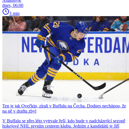
Asianstyle
dnes, 06:00
3 min
Ten je jak Ovečkin, zírali v Buffalu na Čecha. Dodnes nechápou, že
na ně v draftu zbyl
V Buffalu se přes léto vytrvale řeší, kdo bude v nadcházející sezoně
hokejové NHL prvním centrem klubu. Jedním z kandidátů je Jiří