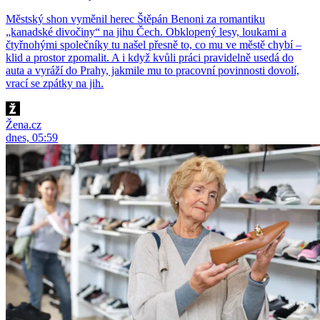
Městský shon vyměnil herec Štěpán Benoni za romantiku
„kanadské divočiny“ na jihu Čech. Obklopený lesy, loukami a
čtyřnohými společníky tu našel přesně to, co mu ve městě chybí –
klid a prostor zpomalit. A i když kvůli práci pravidelně usedá do
auta a vyráží do Prahy, jakmile mu to pracovní povinnosti dovolí,
vrací se zpátky na jih.
Žena.cz
dnes, 05:59