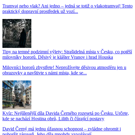
Tramvaj nebo vlak? Ani jedno – jedná se totiž o vlakotramvaj! Tento
praktický dopravní prostředek už vozí...
Tipy na temné podzimní výlety: Strašidelná místa v Česku, co potěší
milovníky hororů. Děsivý je klášter Vranov i hrad Houska
Milovníci hororů zbystřete! Neprožívejte děsivou atmosféru jen u
obrazovky a navštivte s námi místa, kde se...
Kvíz: Nejšílenější díla Davida Černého rozesetá po Česku. Určete,
kde se nachází Hostina obrů, Lilith či čůrající postavy
David Černý má jednu úžasnou schopnost – zvládne ohromit i
pohoršit zároveň. Jeho díla mnohdy vyvolávají...