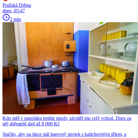
Pražská Drbna
dnes, 05:47
2 min
Kdo měl v paneláku tenhle mixér, záviděl mu celý vchod. Dnes za
něj sběratelé dají až 8 000 Kč
Stačilo, aby na lince stál barevný strojek s kalichovitým tělem, a