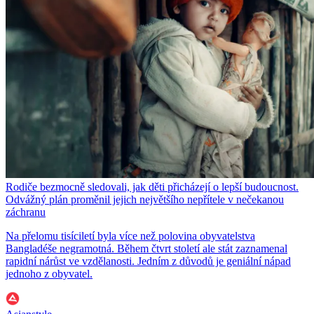
Rodiče bezmocně sledovali, jak děti přicházejí o lepší budoucnost.
Odvážný plán proměnil jejich největšího nepřítele v nečekanou
záchranu
Na přelomu tisíciletí byla více než polovina obyvatelstva
Bangladéše negramotná. Během čtvrt století ale stát zaznamenal
rapidní nárůst ve vzdělanosti. Jedním z důvodů je geniální nápad
jednoho z obyvatel.