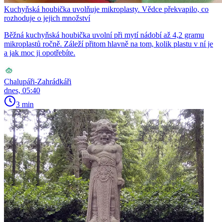
Kuchyňská houbička uvolňuje mikroplasty. Vědce překvapilo, co
rozhoduje o jejich množství
Běžná kuchyňská houbička uvolní při mytí nádobí až 4,2 gramu
mikroplastů ročně. Záleží přitom hlavně na tom, kolik plastu v ní je
a jak moc ji opotřebíte.
Chalupáři-Zahrádkáři
dnes, 05:40
3 min