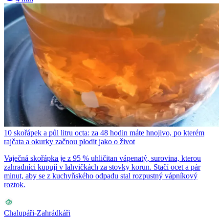
10 skořápek a půl litru octa: za 48 hodin máte hnojivo, po kterém
rajčata a okurky začnou plodit jako o život
Vaječná skořápka je z 95 % uhličitan vápenatý, surovina, kterou
zahradníci kupují v lahvičkách za stovky korun. Stačí ocet a pár
minut, aby se z kuchyňského odpadu stal rozpustný vápníkový
roztok.
Chalupáři-Zahrádkáři