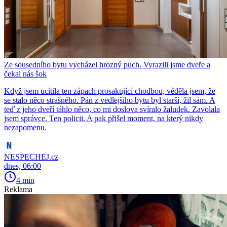
Ze sousedního bytu vycházel hrozný puch. Vyrazili jsme dveře a
čekal nás šok
Když jsem ucítila ten zápach prosakující chodbou, věděla jsem, že
se stalo něco strašného. Pán z vedlejšího bytu byl starší, žil sám. A
teď z jeho dveří táhlo něco, co mi doslova svíralo žaludek. Zavolala
jsem správce. Ten policii. A pak přišel moment, na který nikdy
nezapomenu.
NESPECHEJ.cz
dnes, 06:00
4 min
Reklama