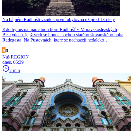
Na bájném Radhošti vznikla první ubytovna už před 135 lety
Kdo by neznal památnou horu Radhošť v Moravskoslezských
Beskydech, jejíž vrch se honosí sochou starého slovanského boha
Radegasta. Na Pustevnách, které se nacházejí nedaleko…
Náš REGION
dnes, 05:39
2 min