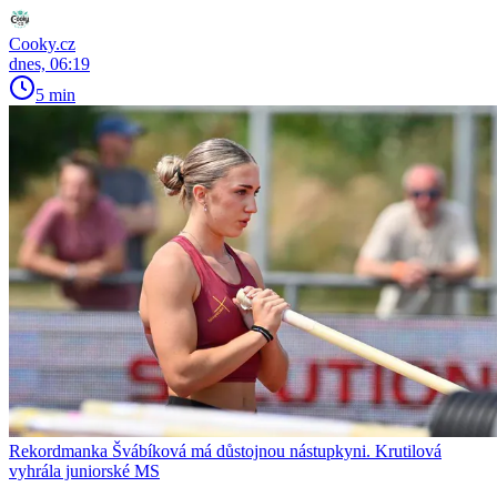
Cooky.cz
dnes, 06:19
5 min
Rekordmanka Švábíková má důstojnou nástupkyni. Krutilová
vyhrála juniorské MS