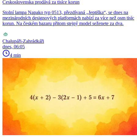
Československa prodává za tisíce korun
Stolní lampa Napako typ 0513, přezdívaná „Jeptiška“, se dnes na
mezinárodních designových platformách nabízí za více než osm tisíc
korun. Na českém bazaru přitom stejný model seženete za dva.
Chalupáři-Zahrádkáři
dnes, 06:05
4 min