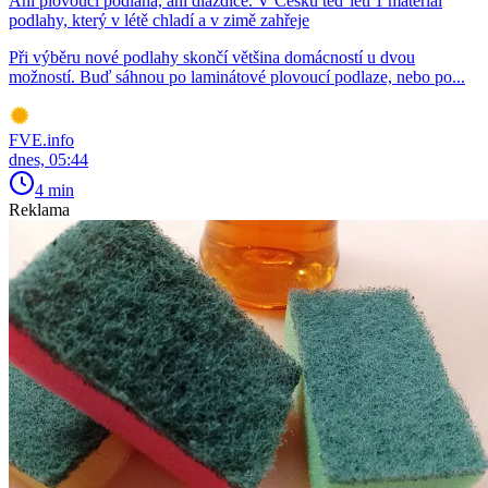
Ani plovoucí podlaha, ani dlaždice. V Česku teď letí 1 materiál
podlahy, který v létě chladí a v zimě zahřeje
Při výběru nové podlahy skončí většina domácností u dvou
možností. Buď sáhnou po laminátové plovoucí podlaze, nebo po...
FVE.info
dnes, 05:44
4 min
Reklama