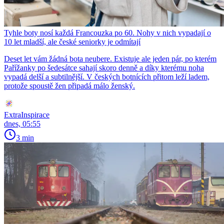
Tyhle boty nosí každá Francouzka po 60. Nohy v nich vypadají o
10 let mladší, ale české seniorky je odmítají
Deset let vám žádná bota neubere. Existuje ale jeden pár, po kterém
Pařížanky po šedesátce sahají skoro denně a díky kterému noha
vypadá delší a subtilnější. V českých botnících přitom leží ladem,
protože spoustě žen připadá málo ženský.
ExtraInspirace
dnes, 05:55
3 min