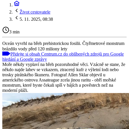
Život cestovatele
5. 11. 2025, 08:38
3 min
Oceán vyvrhl na břeh prehistorickou fosilii. Čtyřmetrové monstrum
brázdilo vody před 120 miliony lety
Přidejte si obsah Centrum.cz do oblíbených zdrojů pro Google
hledání a Google zprávy
Moře někdy vyplaví na břeh pozoruhodné věci. Vzácně se stane, že
někdo najde lahev se vzkazem, ztracený kufr z výletní lodi nebo
trosky pirátského škuneru. Fotograf Allen Sklar objevil u
amerického ostrova Assateague zcela jinou raritu - obří mořské
monstrum, které byste čekali spíš v bájích a pověstech než na
moderní pláži.