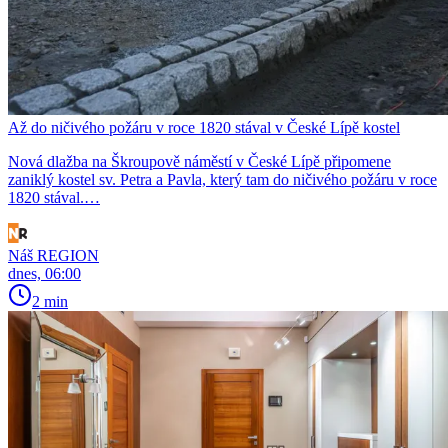
Až do ničivého požáru v roce 1820 stával v České Lípě kostel
Nová dlažba na Škroupově náměstí v České Lípě připomene
zaniklý kostel sv. Petra a Pavla, který tam do ničivého požáru v roce
1820 stával.…
Náš REGION
dnes, 06:00
2 min