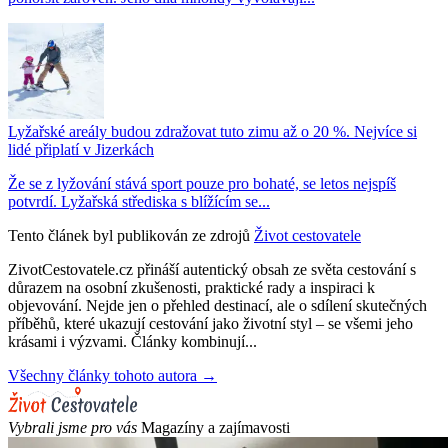
Lyžařské areály budou zdražovat tuto zimu až o 20 %. Nejvíce si
lidé připlatí v Jizerkách
Že se z lyžování stává sport pouze pro bohaté, se letos nejspíš
potvrdí. Lyžařská střediska s blížícím se...
Tento článek byl publikován ze zdrojů
Život cestovatele
ZivotCestovatele.cz přináší autentický obsah ze světa cestování s
důrazem na osobní zkušenosti, praktické rady a inspiraci k
objevování. Nejde jen o přehled destinací, ale o sdílení skutečných
příběhů, které ukazují cestování jako životní styl – se všemi jeho
krásami i výzvami. Články kombinují...
Všechny články tohoto autora →
Vybrali jsme pro vás
Magazíny a zajímavosti