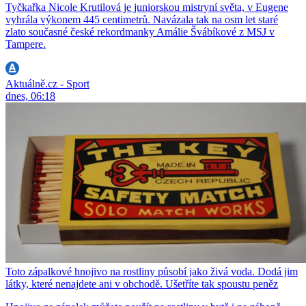
Tyčkařka Nicole Krutilová je juniorskou mistryní světa, v Eugene
vyhrála výkonem 445 centimetrů. Navázala tak na osm let staré
zlato současné české rekordmanky Amálie Švábíkové z MSJ v
Tampere.
Aktuálně.cz - Sport
dnes, 06:18
Toto zápalkové hnojivo na rostliny působí jako živá voda. Dodá jim
látky, které nenajdete ani v obchodě. Ušetříte tak spoustu peněz