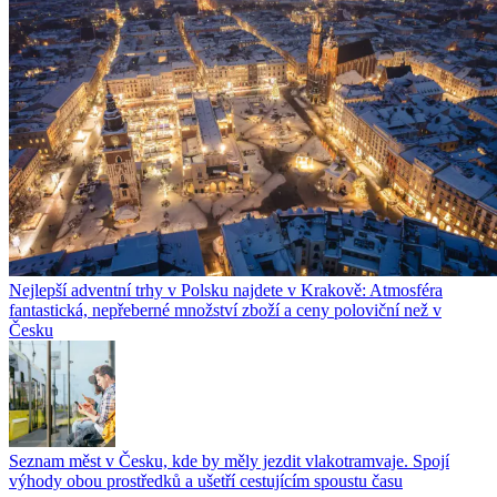
Nejlepší adventní trhy v Polsku najdete v Krakově: Atmosféra
fantastická, nepřeberné množství zboží a ceny poloviční než v
Česku
Seznam měst v Česku, kde by měly jezdit vlakotramvaje. Spojí
výhody obou prostředků a ušetří cestujícím spoustu času