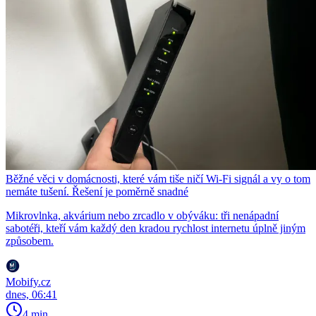
Běžné věci v domácnosti, které vám tiše ničí Wi-Fi signál a vy o tom
nemáte tušení. Řešení je poměrně snadné
Mikrovlnka, akvárium nebo zrcadlo v obýváku: tři nenápadní
sabotéři, kteří vám každý den kradou rychlost internetu úplně jiným
způsobem.
Mobify.cz
dnes, 06:41
4 min