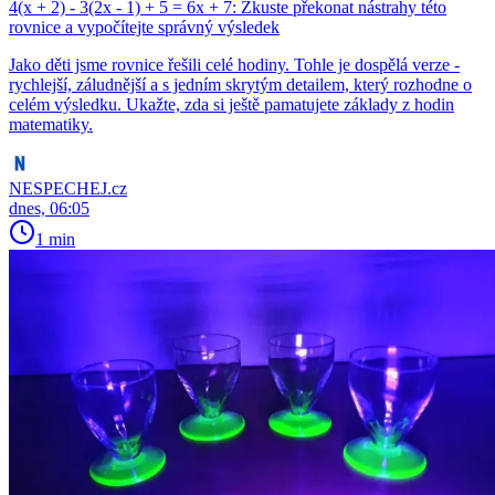
4(x + 2) - 3(2x - 1) + 5 = 6x + 7: Zkuste překonat nástrahy této
rovnice a vypočítejte správný výsledek
Jako děti jsme rovnice řešili celé hodiny. Tohle je dospělá verze -
rychlejší, záludnější a s jedním skrytým detailem, který rozhodne o
celém výsledku. Ukažte, zda si ještě pamatujete základy z hodin
matematiky.
NESPECHEJ.cz
dnes, 06:05
1 min