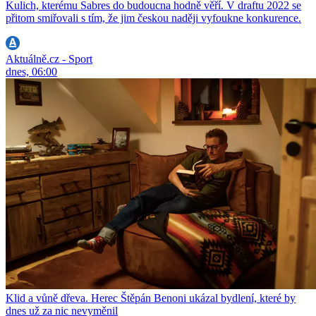
Kulich, kterému Sabres do budoucna hodně věří. V draftu 2022 se
přitom smiřovali s tím, že jim českou naději vyfoukne konkurence.
Aktuálně.cz - Sport
dnes, 06:00
Klid a vůně dřeva. Herec Štěpán Benoni ukázal bydlení, které by
dnes už za nic nevyměnil