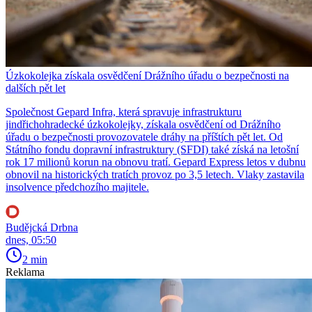
Úzkokolejka získala osvědčení Drážního úřadu o bezpečnosti na
dalších pět let
Společnost Gepard Infra, která spravuje infrastrukturu
jindřichohradecké úzkokolejky, získala osvědčení od Drážního
úřadu o bezpečnosti provozovatele dráhy na příštích pět let. Od
Státního fondu dopravní infrastruktury (SFDI) také získá na letošní
rok 17 milionů korun na obnovu tratí. Gepard Express letos v dubnu
obnovil na historických tratích provoz po 3,5 letech. Vlaky zastavila
insolvence předchozího majitele.
Budějcká Drbna
dnes, 05:50
2 min
Reklama