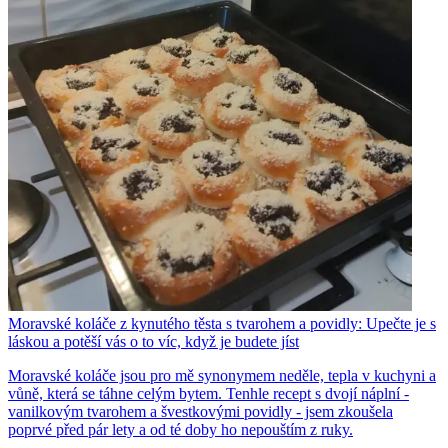
Moravské koláče z kynutého těsta s tvarohem a povidly: Upečte je s
láskou a potěší vás o to víc, když je budete jíst
Moravské koláče jsou pro mě synonymem neděle, tepla v kuchyni a
vůně, která se táhne celým bytem. Tenhle recept s dvojí náplní -
vanilkovým tvarohem a švestkovými povidly - jsem zkoušela
poprvé před pár lety a od té doby ho nepouštím z ruky.