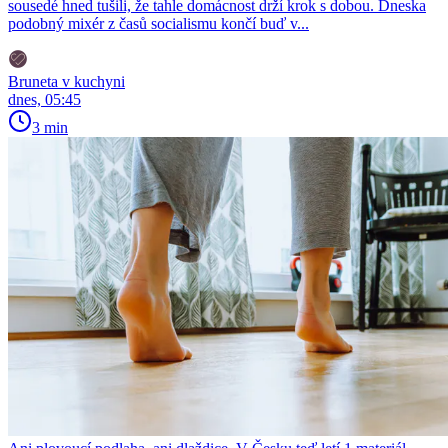
sousedé hned tušili, že tahle domácnost drží krok s dobou. Dneska
podobný mixér z časů socialismu končí buď v...
Bruneta v kuchyni
dnes, 05:45
3 min