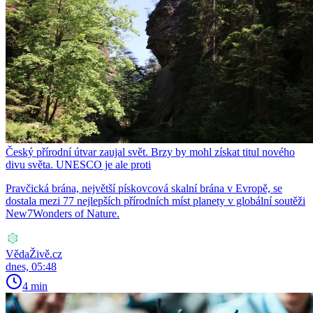
Český přírodní útvar zaujal svět. Brzy by mohl získat titul nového
divu světa. UNESCO je ale proti
Pravčická brána, největší pískovcová skalní brána v Evropě, se
dostala mezi 77 nejlepších přírodních míst planety v globální soutěži
New7Wonders of Nature.
VědaŽivě.cz
dnes, 05:48
4 min