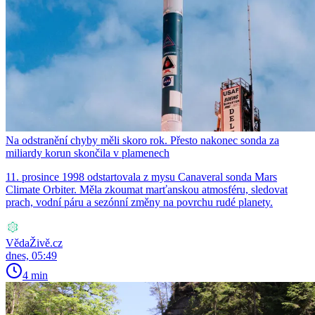
Na odstranění chyby měli skoro rok. Přesto nakonec sonda za
miliardy korun skončila v plamenech
11. prosince 1998 odstartovala z mysu Canaveral sonda Mars
Climate Orbiter. Měla zkoumat marťanskou atmosféru, sledovat
prach, vodní páru a sezónní změny na povrchu rudé planety.
VědaŽivě.cz
dnes, 05:49
4 min