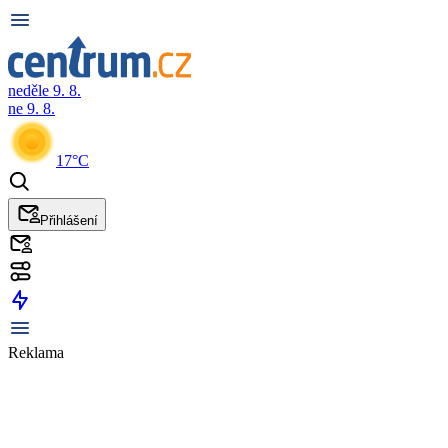
neděle 9. 8.
ne 9. 8.
17°C
Přihlášení
Reklama