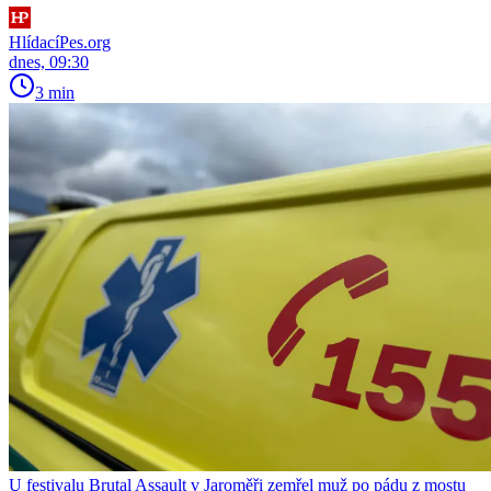
HlídacíPes.org
dnes, 09:30
3 min
U festivalu Brutal Assault v Jaroměři zemřel muž po pádu z mostu