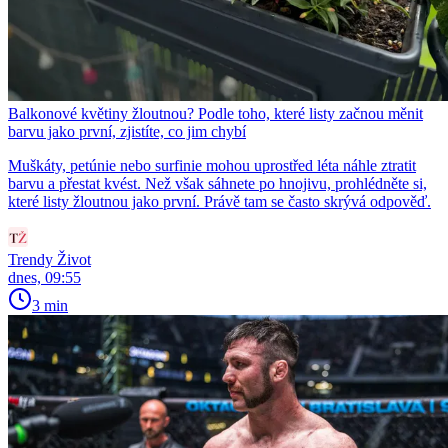
Balkonové květiny žloutnou? Podle toho, které listy začnou měnit
barvu jako první, zjistíte, co jim chybí
Muškáty, petúnie nebo surfinie mohou uprostřed léta náhle ztratit
barvu a přestat kvést. Než však sáhnete po hnojivu, prohlédněte si,
které listy žloutnou jako první. Právě tam se často skrývá odpověď.
Trendy Život
dnes, 09:55
3 min