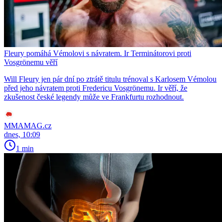
Fleury pomáhá Vémolovi s návratem. Ir Terminátorovi proti
Vosgrönemu věří
Will Fleury jen pár dní po ztrátě titulu trénoval s Karlosem Vémolou
před jeho návratem proti Fredericu Vosgrönemu. Ir věří, že
zkušenost české legendy může ve Frankfurtu rozhodnout.
MMAMAG.cz
dnes, 10:09
1 min