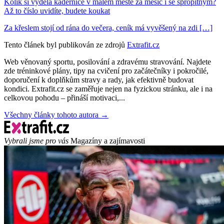
Kolik si vydělá kadeřnice v malém městě za měsíc i se spropitným?
Až to číslo uvidíte, budete koukat
Za křeslem stojí od rána do večera, ceník má vyvěšený na zdi […]
Tento článek byl publikován ze zdrojů
Extrafit.cz
Web věnovaný sportu, posilování a zdravému stravování. Najdete
zde tréninkové plány, tipy na cvičení pro začátečníky i pokročilé,
doporučení k doplňkům stravy a rady, jak efektivně budovat
kondici. Extrafit.cz se zaměřuje nejen na fyzickou stránku, ale i na
celkovou pohodu – přináší motivaci,...
Všechny články tohoto autora →
Vybrali jsme pro vás
Magazíny a zajímavosti