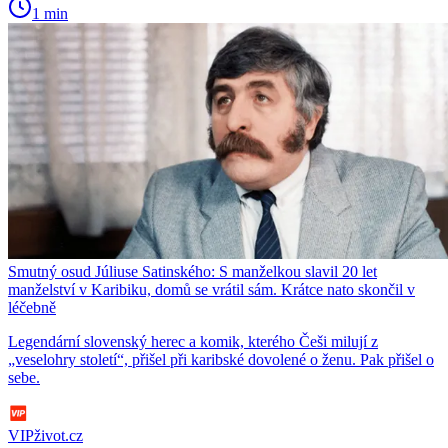
1 min
Smutný osud Júliuse Satinského: S manželkou slavil 20 let
manželství v Karibiku, domů se vrátil sám. Krátce nato skončil v
léčebně
Legendární slovenský herec a komik, kterého Češi milují z
„veselohry století“, přišel při karibské dovolené o ženu. Pak přišel o
sebe.
VIPživot.cz