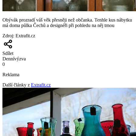
Obývák prozradí váš věk přesněji než občanka. Tenhle kus nábytku
má doma půlka Čechů a designéři při pohledu na něj trnou
Zdroj
:
Extrafit.cz
Sdílet
Denní
výzva
0
Reklama
Další články z
Extrafit.cz