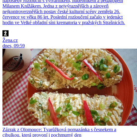
naposledy rozloučili s výtvarníkem, hudebníkem a pedagogem
Milanem Knížákem. Jedna z nejvýraznějších a zároveň
nejkontroverznějších postav české kulturní scény zemřela 26.
července ve věku 86 let. Poslední rozloučení začalo v jedenáct
hodin ve Velké obřadní síni krematoria v pražských Strašnicích.
Žena.cz
dnes, 09:59
Zázrak z Olomouce: Tvarůžková pomazánka s česnekem a
cibulkou, která provoní i pochmurný den