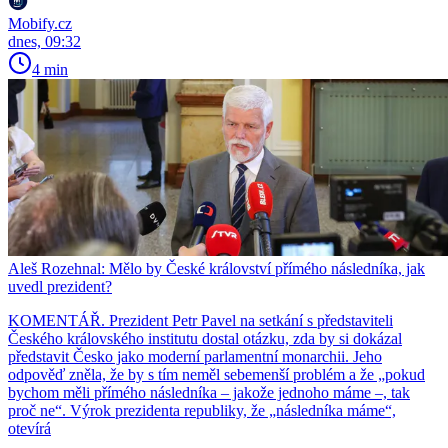
Mobify.cz
dnes, 09:32
4 min
Aleš Rozehnal: Mělo by České království přímého následníka, jak
uvedl prezident?
KOMENTÁŘ. Prezident Petr Pavel na setkání s představiteli
Českého královského institutu dostal otázku, zda by si dokázal
představit Česko jako moderní parlamentní monarchii. Jeho
odpověď zněla, že by s tím neměl sebemenší problém a že „pokud
bychom měli přímého následníka – jakože jednoho máme –, tak
proč ne“. Výrok prezidenta republiky, že „následníka máme“,
otevírá