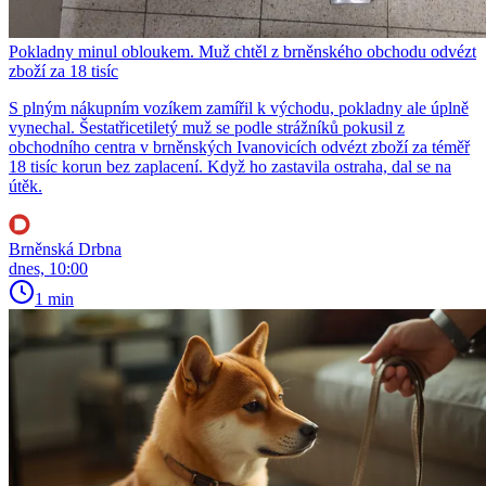
Pokladny minul obloukem. Muž chtěl z brněnského obchodu odvézt
zboží za 18 tisíc
S plným nákupním vozíkem zamířil k východu, pokladny ale úplně
vynechal. Šestatřicetiletý muž se podle strážníků pokusil z
obchodního centra v brněnských Ivanovicích odvézt zboží za téměř
18 tisíc korun bez zaplacení. Když ho zastavila ostraha, dal se na
útěk.
Brněnská Drbna
dnes, 10:00
1 min