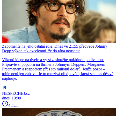
Zapomeňte na jeho ostatní role. Dnes ve 21:55 předvede Johnny
Depp výkon tak excelentní, že do rána neusnete
Víkend klepe na dveře a vy si zasloužíte pořádnou podívanou.
Připravte si popcorn na thriller s Johnnym Deppem, Morganem
Freemanem a rozpočtem přes sto milionů dolarů. Jenže pozor –
tohle není jen zábava. Je to mrazivá předpověď, která se dnes děsivě
naplňuje.
NESPECHEJ.cz
dnes, 10:00
4 min