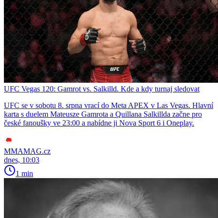
UFC Vegas 120: Gamrot vs. Salkilld. Kde a kdy turnaj sledovat
UFC se v sobotu 8. srpna vrací do Meta APEX v Las Vegas. Hlavní
karta s duelem Mateusze Gamrota a Quillana Salkillda začne pro
české fanoušky ve 23:00 a nabídne ji Nova Sport 6 i Oneplay.
MMAMAG.cz
dnes, 10:03
1 min