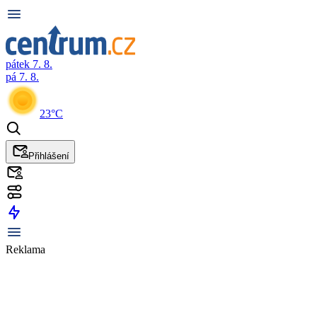
pátek 7. 8.
pá 7. 8.
23°C
Přihlášení
Reklama