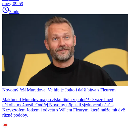
dnes, 09:59
3 min
Novotný řeší Muradova. Ve hře je Jotko i další bitva s Fleurym
Makhmud Muradov má po zisku titulu v polotěžké váze hned
několik možností. Ondřej Novotný připustil sjednocení pásů s
Krzysztofem Jotkem i odvetu s Willem Fleurym, která může mít dvě
různé podoby.