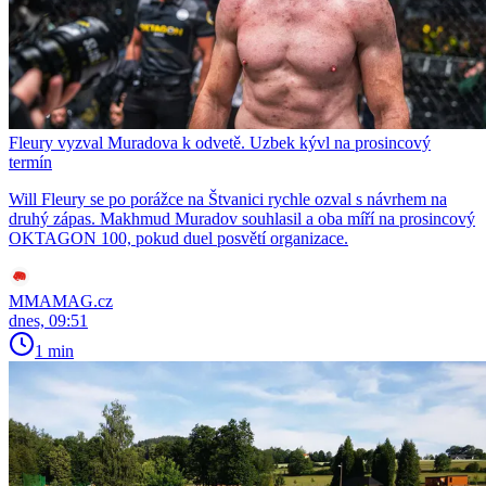
Fleury vyzval Muradova k odvetě. Uzbek kývl na prosincový
termín
Will Fleury se po porážce na Štvanici rychle ozval s návrhem na
druhý zápas. Makhmud Muradov souhlasil a oba míří na prosincový
OKTAGON 100, pokud duel posvětí organizace.
MMAMAG.cz
dnes, 09:51
1 min