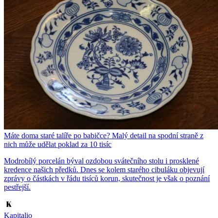
Máte doma staré talíře po babičce? Malý detail na spodní straně z
nich může udělat poklad za 10 tisíc
Modrobílý porcelán býval ozdobou svátečního stolu i prosklené
kredence našich předků. Dnes se kolem starého cibuláku objevují
zprávy o částkách v řádu tisíců korun, skutečnost je však o poznání
pestřejší.
Kapitalio