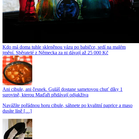
Kdo má doma tuhle skleněnou vázu po babičce, sedí na malém
jmění. Sběratelé z Německa za ni dávají až 25 000 Kč
Ani cibule, ani česnek. Guláš dostane sametovou chuť díky 1
surovině, kterou Maďaři přidávají odjakživa
Navážíte pořádnou horu cibule, sáhnete po kvalitní paprice a maso
dusíte líně […]