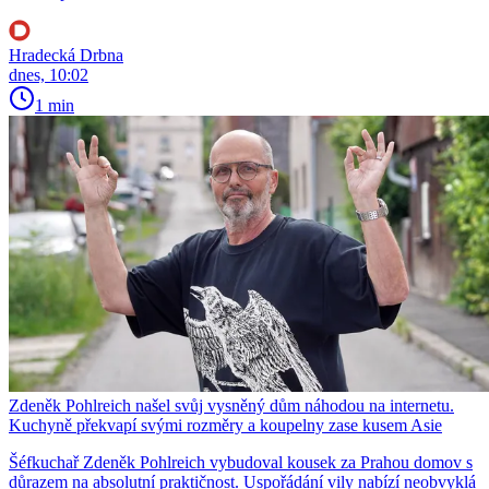
Hradecká Drbna
dnes, 10:02
1 min
Zdeněk Pohlreich našel svůj vysněný dům náhodou na internetu.
Kuchyně překvapí svými rozměry a koupelny zase kusem Asie
Šéfkuchař Zdeněk Pohlreich vybudoval kousek za Prahou domov s
důrazem na absolutní praktičnost. Uspořádání vily nabízí neobvyklá