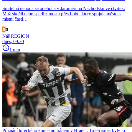
Smrtelná nehoda se odehrála v Jaroměři na Náchodsku ve čtvrtek.
Muž skočil nebo spadl z mostu přes Labe, který spojuje město s
místní částí…
Náš REGION
dnes, 09:30
1 min
Přiznání tureckého kouče po trápení v Hradci. Trpěli jsme, byly to