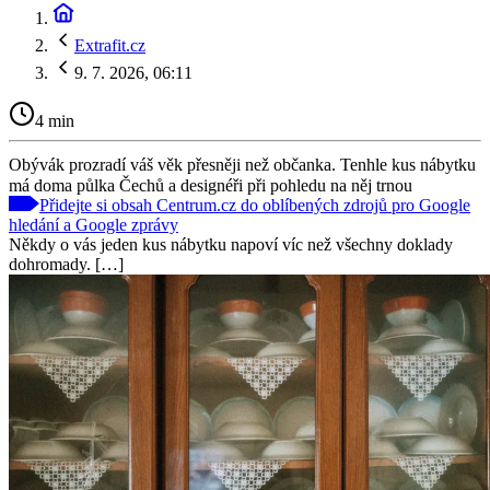
Extrafit.cz
9. 7. 2026, 06:11
4 min
Obývák prozradí váš věk přesněji než občanka. Tenhle kus nábytku
má doma půlka Čechů a designéři při pohledu na něj trnou
Přidejte si obsah Centrum.cz do oblíbených zdrojů pro Google
hledání a Google zprávy
Někdy o vás jeden kus nábytku napoví víc než všechny doklady
dohromady. […]