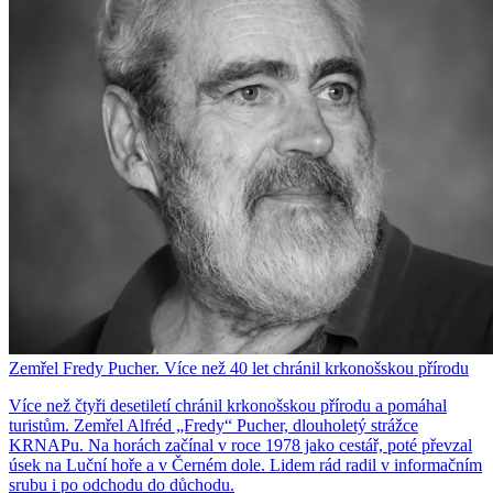
Zemřel Fredy Pucher. Více než 40 let chránil krkonošskou přírodu
Více než čtyři desetiletí chránil krkonošskou přírodu a pomáhal
turistům. Zemřel Alfréd „Fredy“ Pucher, dlouholetý strážce
KRNAPu. Na horách začínal v roce 1978 jako cestář, poté převzal
úsek na Luční hoře a v Černém dole. Lidem rád radil v informačním
srubu i po odchodu do důchodu.