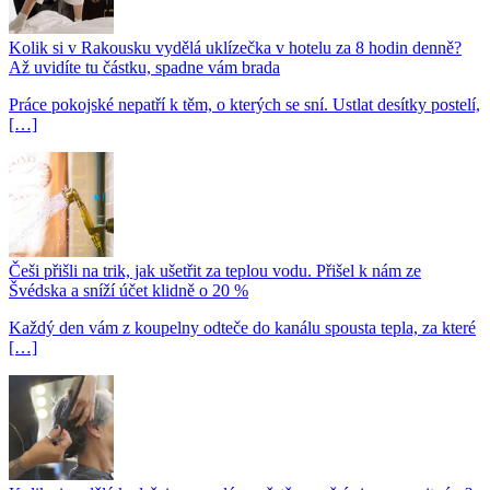
Kolik si v Rakousku vydělá uklízečka v hotelu za 8 hodin denně?
Až uvidíte tu částku, spadne vám brada
Práce pokojské nepatří k těm, o kterých se sní. Ustlat desítky postelí,
[…]
Češi přišli na trik, jak ušetřit za teplou vodu. Přišel k nám ze
Švédska a sníží účet klidně o 20 %
Každý den vám z koupelny odteče do kanálu spousta tepla, za které
[…]