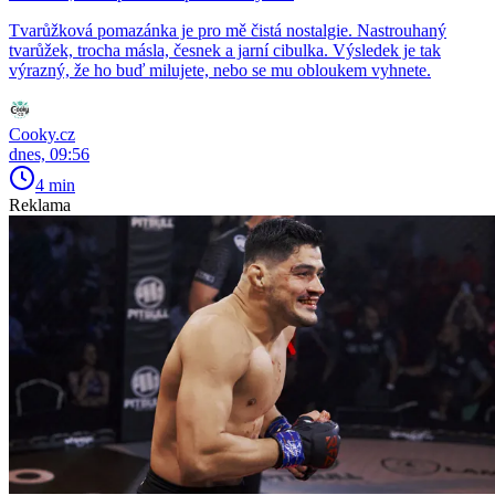
Tvarůžková pomazánka je pro mě čistá nostalgie. Nastrouhaný
tvarůžek, trocha másla, česnek a jarní cibulka. Výsledek je tak
výrazný, že ho buď milujete, nebo se mu obloukem vyhnete.
Cooky.cz
dnes, 09:56
4 min
Reklama