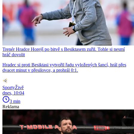
Trenér Hradce Horejš po bitvě s Besiktasem zuřil. Tohle si nesmí
hráč dovolit
Hradec si proti Besiktasi vytvořil řadu vyložených šancí, hrál přes
dvacet minut v přesilovce, a prohrál 0:1.
SportyŽivě
dnes, 10:04
3 min
Reklama