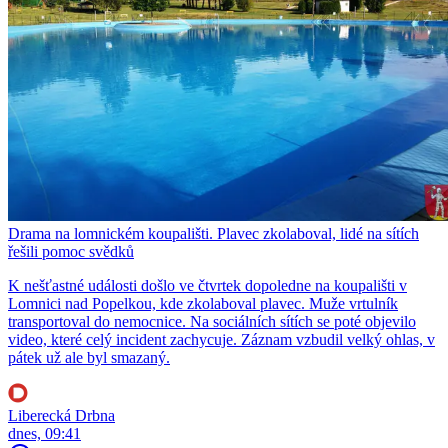
Drama na lomnickém koupališti. Plavec zkolaboval, lidé na sítích
řešili pomoc svědků
K nešťastné události došlo ve čtvrtek dopoledne na koupališti v
Lomnici nad Popelkou, kde zkolaboval plavec. Muže vrtulník
transportoval do nemocnice. Na sociálních sítích se poté objevilo
video, které celý incident zachycuje. Záznam vzbudil velký ohlas, v
pátek už ale byl smazaný.
Liberecká Drbna
dnes, 09:41