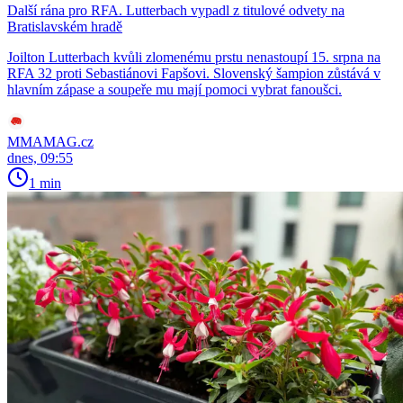
Další rána pro RFA. Lutterbach vypadl z titulové odvety na
Bratislavském hradě
Joilton Lutterbach kvůli zlomenému prstu nenastoupí 15. srpna na
RFA 32 proti Sebastiánovi Fapšovi. Slovenský šampion zůstává v
hlavním zápase a soupeře mu mají pomoci vybrat fanoušci.
MMAMAG.cz
dnes, 09:55
1 min