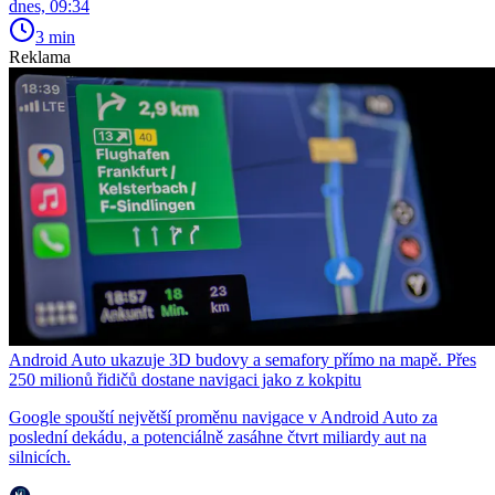
dnes, 09:34
3 min
Reklama
Android Auto ukazuje 3D budovy a semafory přímo na mapě. Přes
250 milionů řidičů dostane navigaci jako z kokpitu
Google spouští největší proměnu navigace v Android Auto za
poslední dekádu, a potenciálně zasáhne čtvrt miliardy aut na
silnicích.