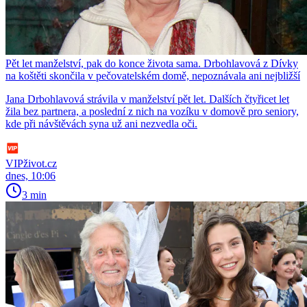
Pět let manželství, pak do konce života sama. Drbohlavová z Dívky
na koštěti skončila v pečovatelském domě, nepoznávala ani nejbližší
Jana Drbohlavová strávila v manželství pět let. Dalších čtyřicet let
žila bez partnera, a poslední z nich na vozíku v domově pro seniory,
kde při návštěvách syna už ani nezvedla oči.
VIPživot.cz
dnes, 10:06
3 min