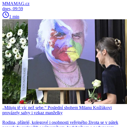
MMAMAG.cz
dnes, 09:59
1 min
„Miluju tě víc než sebe.“ Poslední sbohem Milanu Knížákovi
provázely salvy i vzkaz manželky
Rodina, přátelé, kolegové i osobnosti veřejného života se v pátek