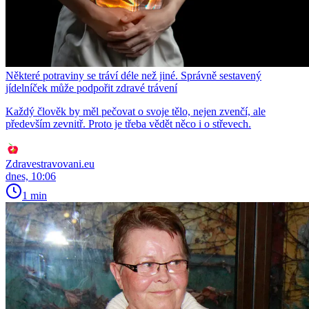
Některé potraviny se tráví déle než jiné. Správně sestavený
jídelníček může podpořit zdravé trávení
Každý člověk by měl pečovat o svoje tělo, nejen zvenčí, ale
především zevnitř. Proto je třeba vědět něco i o střevech.
Zdravestravovani.eu
dnes, 10:06
1 min