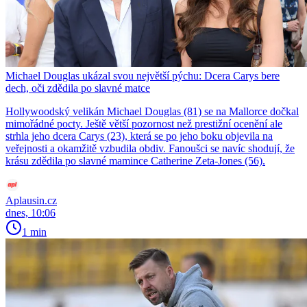
Michael Douglas ukázal svou největší pýchu: Dcera Carys bere
dech, oči zdědila po slavné matce
Hollywoodský velikán Michael Douglas (81) se na Mallorce dočkal
mimořádné pocty. Ještě větší pozornost než prestižní ocenění ale
strhla jeho dcera Carys (23), která se po jeho boku objevila na
veřejnosti a okamžitě vzbudila obdiv. Fanoušci se navíc shodují, že
krásu zdědila po slavné mamince Catherine Zeta-Jones (56).
Aplausin.cz
dnes, 10:06
1 min