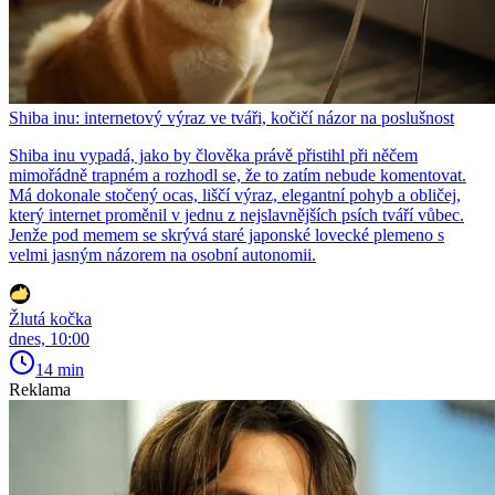
Shiba inu: internetový výraz ve tváři, kočičí názor na poslušnost
Shiba inu vypadá, jako by člověka právě přistihl při něčem
mimořádně trapném a rozhodl se, že to zatím nebude komentovat.
Má dokonale stočený ocas, liščí výraz, elegantní pohyb a obličej,
který internet proměnil v jednu z nejslavnějších psích tváří vůbec.
Jenže pod memem se skrývá staré japonské lovecké plemeno s
velmi jasným názorem na osobní autonomii.
Žlutá kočka
dnes, 10:00
14 min
Reklama