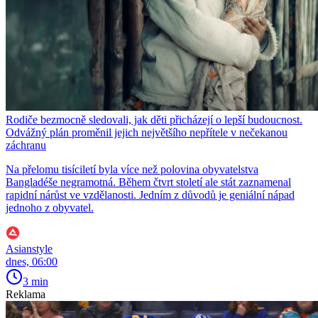
Rodiče bezmocně sledovali, jak děti přicházejí o lepší budoucnost.
Odvážný plán proměnil jejich největšího nepřítele v nečekanou
záchranu
Na přelomu tisíciletí byla více než polovina obyvatelstva
Bangladéše negramotná. Během čtvrt století ale stát zaznamenal
rapidní nárůst ve vzdělanosti. Jedním z důvodů je geniální nápad
jednoho z obyvatel.
Asianstyle
dnes, 06:00
3 min
Reklama