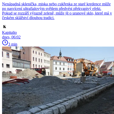
Nenápadná sklenička, miska nebo cukřenka ze staré kredence může
po nasvícení ultrafialovým světlem předvést překvapivý efekt.
Pokud se rozzáří výrazně zeleně, může jít o uranové sklo, které má v
českém sklářství dlouhou tradici.
Kapitalio
dnes, 06:02
3 min