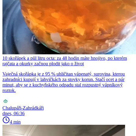
10 skořápek a půl litru octa: za 48 hodin máte hnojivo, po kterém
rajčata a okurky začnou plodit jako o život
Vaječná skořápka je z 95 % uhličitan vápenatý, surovina, kterou
zahradníci kupují v lahvičkách za stovky korun. Stačí ocet a pár
minut, aby se z kuchyňského odpadu stal rozpustný vápníkový
roztok.
Chalupáři-Zahrádkáři
dnes, 06:36
4 min