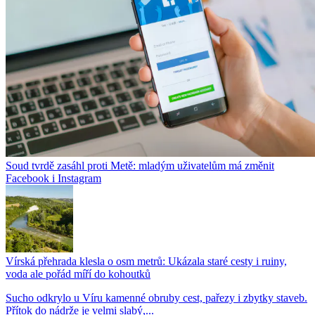
Soud tvrdě zasáhl proti Metě: mladým uživatelům má změnit
Facebook i Instagram
Vírská přehrada klesla o osm metrů: Ukázala staré cesty i ruiny,
voda ale pořád míří do kohoutků
Sucho odkrylo u Víru kamenné obruby cest, pařezy i zbytky staveb.
Přítok do nádrže je velmi slabý,...