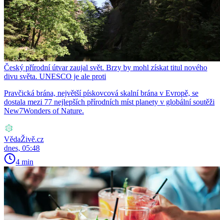
Český přírodní útvar zaujal svět. Brzy by mohl získat titul nového
divu světa. UNESCO je ale proti
Pravčická brána, největší pískovcová skalní brána v Evropě, se
dostala mezi 77 nejlepších přírodních míst planety v globální soutěži
New7Wonders of Nature.
VědaŽivě.cz
dnes, 05:48
4 min