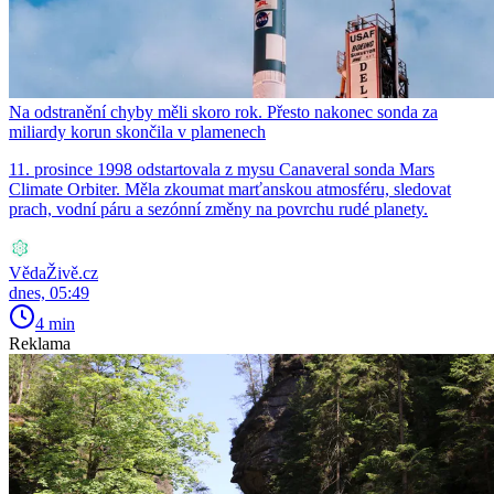
Na odstranění chyby měli skoro rok. Přesto nakonec sonda za
miliardy korun skončila v plamenech
11. prosince 1998 odstartovala z mysu Canaveral sonda Mars
Climate Orbiter. Měla zkoumat marťanskou atmosféru, sledovat
prach, vodní páru a sezónní změny na povrchu rudé planety.
VědaŽivě.cz
dnes, 05:49
4 min
Reklama