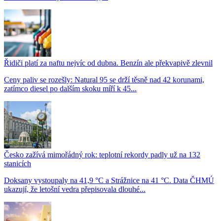
Řidiči platí za naftu nejvíc od dubna. Benzín ale překvapivě zlevnil
Ceny paliv se rozešly: Natural 95 se drží těsně nad 42 korunami,
zatímco diesel po dalším skoku míří k 45...
Česko zažívá mimořádný rok: teplotní rekordy padly už na 132
stanicích
Doksany vystoupaly na 41,9 °C a Strážnice na 41 °C. Data ČHMÚ
ukazují, že letošní vedra přepisovala dlouhé...