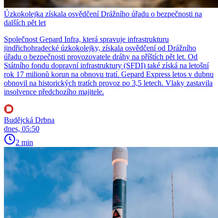
Úzkokolejka získala osvědčení Drážního úřadu o bezpečnosti na
dalších pět let
Společnost Gepard Infra, která spravuje infrastrukturu
jindřichohradecké úzkokolejky, získala osvědčení od Drážního
úřadu o bezpečnosti provozovatele dráhy na příštích pět let. Od
Státního fondu dopravní infrastruktury (SFDI) také získá na letošní
rok 17 milionů korun na obnovu tratí. Gepard Express letos v dubnu
obnovil na historických tratích provoz po 3,5 letech. Vlaky zastavila
insolvence předchozího majitele.
Budějcká Drbna
dnes, 05:50
2 min