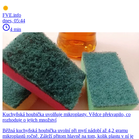
FVE.info
dnes, 05:44
4 min
Kuchyňská houbička uvolňuje mikroplasty. Vědce překvapilo, co
rozhoduje o jejich množství
Běžná kuchyňská houbička uvolní při mytí nádobí až 4,2 gramu
mikroplastů ročně. Záleží přitom hlavně na tom, kolik plastu v ní je