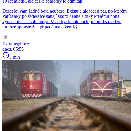
10 let mladší, ale české seniorky je odmítají
Deset let vám žádná bota neubere. Existuje ale jeden pár, po kterém
Pařížanky po šedesátce sahají skoro denně a díky kterému noha
vypadá delší a subtilnější. V českých botnících přitom leží ladem,
protože spoustě žen připadá málo ženský.
ExtraInspirace
dnes, 05:55
3 min