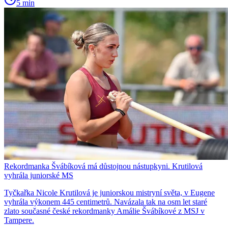
5 min
Rekordmanka Švábíková má důstojnou nástupkyni. Krutilová
vyhrála juniorské MS
Tyčkařka Nicole Krutilová je juniorskou mistryní světa, v Eugene
vyhrála výkonem 445 centimetrů. Navázala tak na osm let staré
zlato současné české rekordmanky Amálie Švábíkové z MSJ v
Tampere.