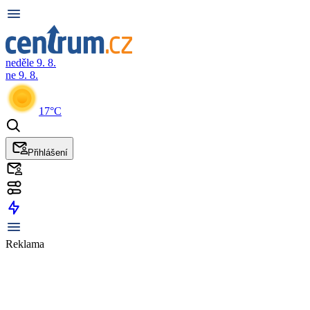
neděle 9. 8.
ne 9. 8.
17°C
Přihlášení
Reklama