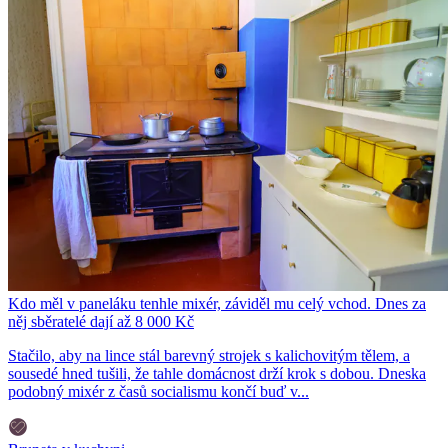
Kdo měl v paneláku tenhle mixér, záviděl mu celý vchod. Dnes za
něj sběratelé dají až 8 000 Kč
Stačilo, aby na lince stál barevný strojek s kalichovitým tělem, a
sousedé hned tušili, že tahle domácnost drží krok s dobou. Dneska
podobný mixér z časů socialismu končí buď v...