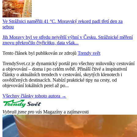
Ve Strážnici naměřili 41 °C. Moravský rekord padl třetí den za
sebou
Jih Moravy byl ve středu největší výhní v Česku. Strážnické měření
znovu překročilo čtyřicítku, data však...
Tento článek byl publikován ze zdrojů
Trendy svět
TrendySvet.cz je dynamický portál pro všechny milovníky cestování
a objevování – doma i po celém světě. Přináší čtivé a inspirativní
články o aktuálních trendech v cestování, skrytých klenotech i
osvědčených destinacích. Nabízí praktické tipy na cesty, od
objevování lokálních perel až po...
Všechny články tohoto autora →
Vybrali jsme pro vás
Magazíny a zajímavosti