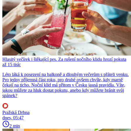
Hlasitý večírek i štěkající pes. Za rušení nočního klidu hrozí pokuta
až 15 tisíc
Léto láká k posezení na balkoně a dlouhým večerům s přáteli venku.
Pro jedny příjemná část roku, pro druhé ovšem chvíle, kdy marně
čekají na ticho. Noční klid má přitom v Česku jasná pravidla. Víte,
jakou můžete za hluk dostat pokutu, anebo kdy můžete bránit svůj
spánek?
Pražská Drbna
dnes, 05:47
2 min