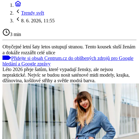
Trendy svět
8. 6. 2026, 11:55
3 min
Obyčejné letní šaty letos ustupují stranou. Tento kousek sluší ženám
a dokáže rozzářit celé ulice
Přidejte si obsah Centrum.cz do oblíbených zdrojů pro Google
hledání a Google zprávy
Léto 2026 přeje šatům, které vypadají žensky, ale nejsou
nepraktické. Nejvíc se budou nosit saténové midi modely, krajka,
džínovina, košilové střihy a světle modrá barva.