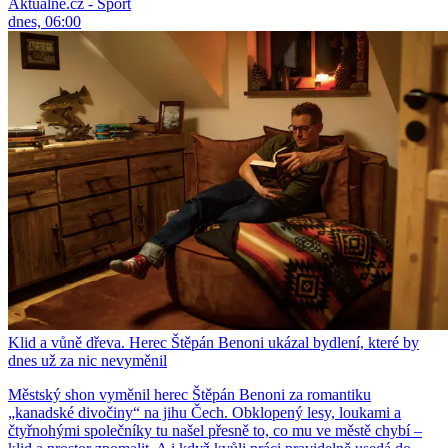
Aktuálně.cz - Sport
dnes, 06:00
Klid a vůně dřeva. Herec Štěpán Benoni ukázal bydlení, které by
dnes už za nic nevyměnil
Městský shon vyměnil herec Štěpán Benoni za romantiku
„kanadské divočiny“ na jihu Čech. Obklopený lesy, loukami a
čtyřnohými společníky tu našel přesně to, co mu ve městě chybí –