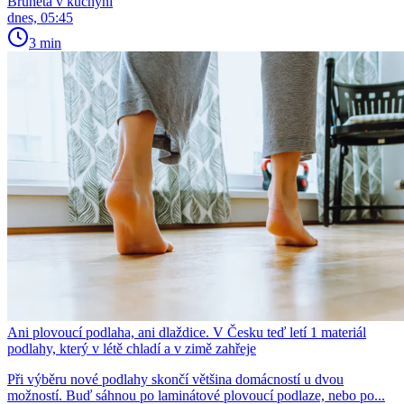
Bruneta v kuchyni
dnes, 05:45
3 min
Ani plovoucí podlaha, ani dlaždice. V Česku teď letí 1 materiál
podlahy, který v létě chladí a v zimě zahřeje
Při výběru nové podlahy skončí většina domácností u dvou
možností. Buď sáhnou po laminátové plovoucí podlaze, nebo po...