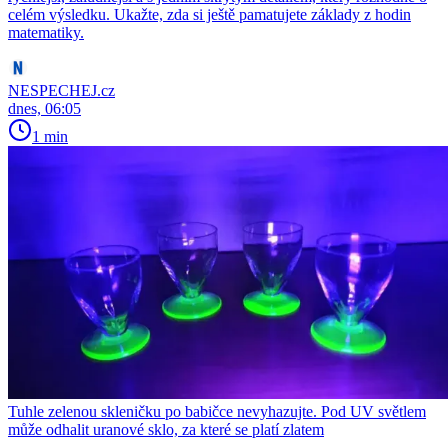
celém výsledku. Ukažte, zda si ještě pamatujete základy z hodin
matematiky.
NESPECHEJ.cz
dnes, 06:05
1 min
Tuhle zelenou skleničku po babičce nevyhazujte. Pod UV světlem
může odhalit uranové sklo, za které se platí zlatem