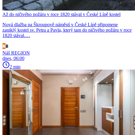
Až do ničivého požáru v roce 1820 stával v České Lípě kostel
Nová dlažba na Škroupově náměstí v České Lípě připomene
zaniklý kostel sv. Petra a Pavla, který tam do ničivého požáru v roce
1820 stával.…
Náš REGION
dnes, 06:00
2 min