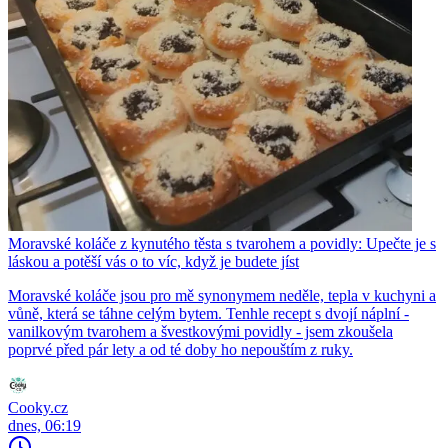
Moravské koláče z kynutého těsta s tvarohem a povidly: Upečte je s
láskou a potěší vás o to víc, když je budete jíst
Moravské koláče jsou pro mě synonymem neděle, tepla v kuchyni a
vůně, která se táhne celým bytem. Tenhle recept s dvojí náplní -
vanilkovým tvarohem a švestkovými povidly - jsem zkoušela
poprvé před pár lety a od té doby ho nepouštím z ruky.
Cooky.cz
dnes, 06:19