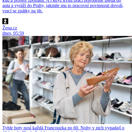
klid a prostor zpomalit. A i když kvůli práci pravidelně usedá do
auta a vyráží do Prahy, jakmile mu to pracovní povinnosti dovolí,
vrací se zpátky na jih.
Žena.cz
dnes, 05:59
Tyhle boty nosí každá Francouzka po 60. Nohy v nich vypadají o