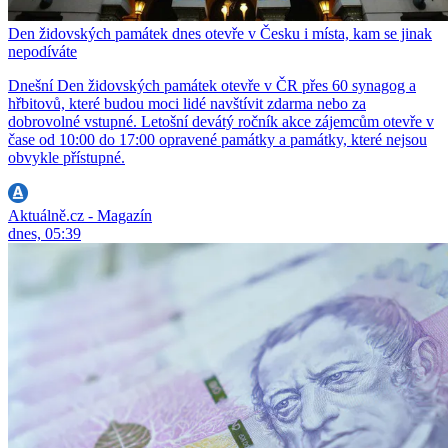
Den židovských památek dnes otevře v Česku i místa, kam se jinak
nepodíváte
Dnešní Den židovských památek otevře v ČR přes 60 synagog a
hřbitovů, které budou moci lidé navštívit zdarma nebo za
dobrovolné vstupné. Letošní devátý ročník akce zájemcům otevře v
čase od 10:00 do 17:00 opravené památky a památky, které nejsou
obvykle přístupné.
Aktuálně.cz - Magazín
dnes, 05:39