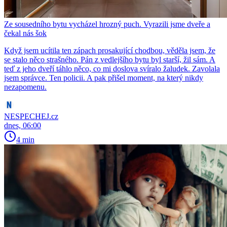
Ze sousedního bytu vycházel hrozný puch. Vyrazili jsme dveře a
čekal nás šok
Když jsem ucítila ten zápach prosakující chodbou, věděla jsem, že
se stalo něco strašného. Pán z vedlejšího bytu byl starší, žil sám. A
teď z jeho dveří táhlo něco, co mi doslova svíralo žaludek. Zavolala
jsem správce. Ten policii. A pak přišel moment, na který nikdy
nezapomenu.
NESPECHEJ.cz
dnes, 06:00
4 min