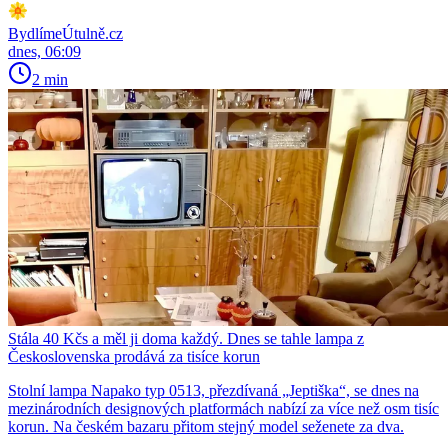
BydlímeÚtulně.cz
dnes, 06:09
2 min
Stála 40 Kčs a měl ji doma každý. Dnes se tahle lampa z
Československa prodává za tisíce korun
Stolní lampa Napako typ 0513, přezdívaná „Jeptiška“, se dnes na
mezinárodních designových platformách nabízí za více než osm tisíc
korun. Na českém bazaru přitom stejný model seženete za dva.