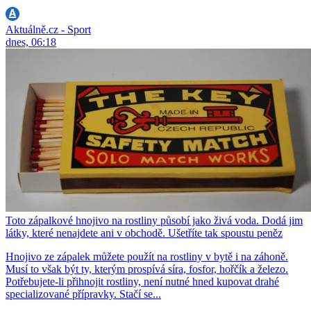
Aktuálně.cz - Sport
dnes, 06:18
Toto zápalkové hnojivo na rostliny působí jako živá voda. Dodá jim
látky, které nenajdete ani v obchodě. Ušetříte tak spoustu peněz
Hnojivo ze zápalek můžete použít na rostliny v bytě i na záhoně.
Musí to však být ty, kterým prospívá síra, fosfor, hořčík a železo.
Potřebujete-li přihnojit rostliny, není nutné hned kupovat drahé
specializované přípravky. Stačí se...