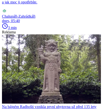
a jak moc ji opotřebíte.
Chalupáři-Zahrádkáři
dnes, 05:40
3 min
Reklama
Na bájném Radhošti vznikla první ubytovna už před 135 lety