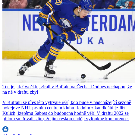
Ten je jak Ovečkin, zírali v Buffalu na Čecha. Dodnes nechápou, že
na ně v draftu zbyl
V Buffalu se přes léto vytrvale řeší, kdo bude v nadcházející sezoně
hokejové NHL prvním centrem klubu. Jedním z kandidátů je Jiří
Kulich, kterému Sabres do budoucna hodně věří. V draftu 2022 se
přitom smiřovali s tím, že jim českou naději vyfoukne konkurence.