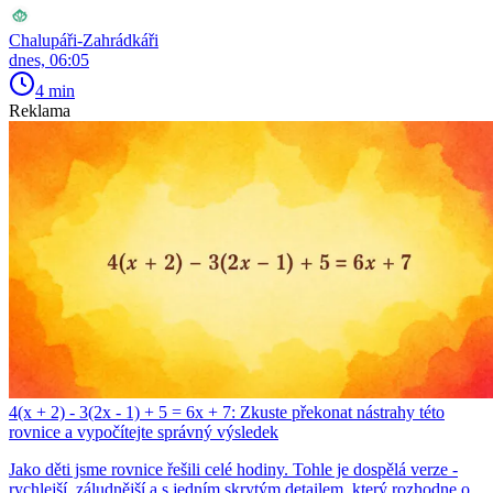
Chalupáři-Zahrádkáři
dnes, 06:05
4 min
Reklama
4(x + 2) - 3(2x - 1) + 5 = 6x + 7: Zkuste překonat nástrahy této
rovnice a vypočítejte správný výsledek
Jako děti jsme rovnice řešili celé hodiny. Tohle je dospělá verze -
rychlejší, záludnější a s jedním skrytým detailem, který rozhodne o