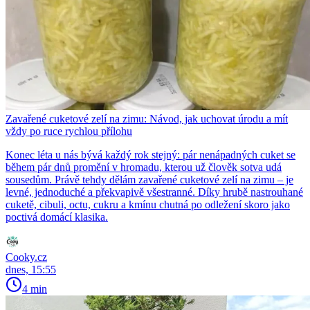
Zavařené cuketové zelí na zimu: Návod, jak uchovat úrodu a mít
vždy po ruce rychlou přílohu
Konec léta u nás bývá každý rok stejný: pár nenápadných cuket se
během pár dnů promění v hromadu, kterou už člověk sotva udá
sousedům. Právě tehdy dělám zavařené cuketové zelí na zimu – je
levné, jednoduché a překvapivě všestranné. Díky hrubě nastrouhané
cuketě, cibuli, octu, cukru a kmínu chutná po odležení skoro jako
poctivá domácí klasika.
Cooky.cz
dnes, 15:55
4 min