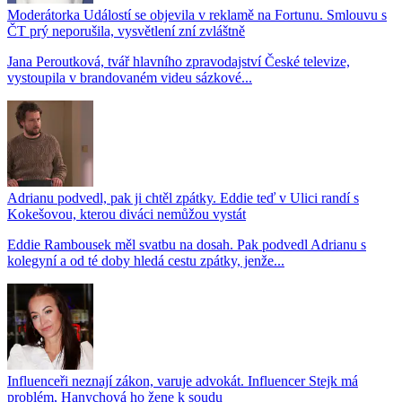
Moderátorka Událostí se objevila v reklamě na Fortunu. Smlouvu s
ČT prý neporušila, vysvětlení zní zvláštně
Jana Peroutková, tvář hlavního zpravodajství České televize,
vystoupila v brandovaném videu sázkové...
Adrianu podvedl, pak ji chtěl zpátky. Eddie teď v Ulici randí s
Kokešovou, kterou diváci nemůžou vystát
Eddie Rambousek měl svatbu na dosah. Pak podvedl Adrianu s
kolegyní a od té doby hledá cestu zpátky, jenže...
Influenceři neznají zákon, varuje advokát. Influencer Stejk má
problém, Hanychová ho žene k soudu