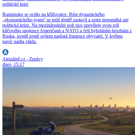
politické krizi
Rumunsko se ocitlo na křižovatce. Růst dynamického
„ekonomického tygra“ se totiž téměř zastavil a zemi nepomáhá ani
politická krize. Na mezinárodním poli sice upevňuje svou roli
klíčového spojence Američanů a NATO a čelí hybridním hrozbám z
Ruska, uvnitř země ovšem narůstá frustrace obyvatel. V květnu
navíc padla vláda.
Aktuálně.cz - Zprávy
dnes, 15:17