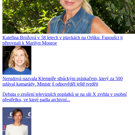
Kateřina Brožová v 58 letech v plavkách na Orlíku. Fanoušci ji
přirovnali k Marilyn Monroe
Nerudová nazvala Klempíře stbáckým práskačem, který za 500
udával kamarády. Ministr jí odpověděl ještě tvrději
Debata o zrušení televizních poplatků se na síti X zvrhla v osobní
přestřelku, ve které padla archivní...