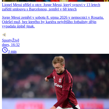
Lionel Messi přišel o otce. Jorge Messi, který synovi v 13 letech
zařídil smlouvu s Barcelonou, zemřel v 68 letech
Jorge Messi zemřel v sobotu 8. srpna 2026 v nemocnici v Rosariu.
Odešel muž, bez kterého by kariéra největšího fotbalisty dějin
vypadala úplně jinak.
SportyŽivě
dnes, 16:32
3 min