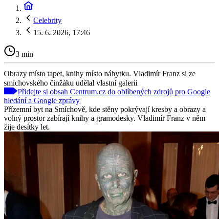
Celebrity
15. 6. 2026, 17:46
3 min
Obrazy místo tapet, knihy místo nábytku. Vladimír Franz si ze
smíchovského činžáku udělal vlastní galerii
Přidejte si obsah Centrum.cz do oblíbených zdrojů pro Google
hledání a Google zprávy
Přízemní byt na Smíchově, kde stěny pokrývají kresby a obrazy a
volný prostor zabírají knihy a gramodesky. Vladimír Franz v něm
žije desítky let.