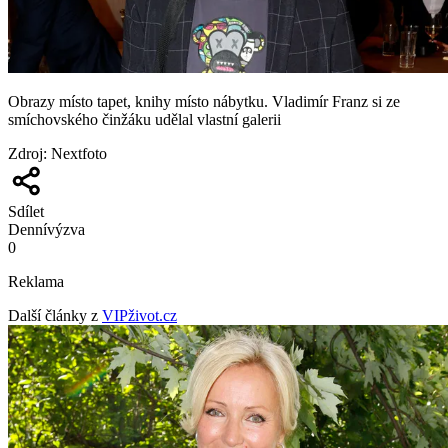
Obrazy místo tapet, knihy místo nábytku. Vladimír Franz si ze
smíchovského činžáku udělal vlastní galerii
Zdroj
:
Nextfoto
Sdílet
Denní
výzva
0
Reklama
Další články z
VIPživot.cz