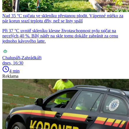
Nad 35 °C rajčata ve skleníku přestanou plodit. Vápenné mléko za
pár korun srazí teplotu dřív, než se listy spálí
Při 37 °C uvnitř skleníku klesne životaschopnost pylu rajčat na
necelých 40 %. Bílý nátěr na skle tomu dokáže zabránit za cenu
jednoho kávového latte.
Chalupáři-Zahrádkáři
dnes, 16:30
4 min
Reklama