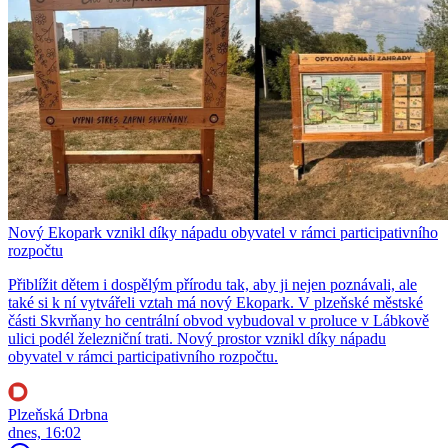
Nový Ekopark vznikl díky nápadu obyvatel v rámci participativního
rozpočtu
Přiblížit dětem i dospělým přírodu tak, aby ji nejen poznávali, ale
také si k ní vytvářeli vztah má nový Ekopark. V plzeňské městské
části Skvrňany ho centrální obvod vybudoval v proluce v Lábkově
ulici podél železniční trati. Nový prostor vznikl díky nápadu
obyvatel v rámci participativního rozpočtu.
Plzeňská Drbna
dnes, 16:02