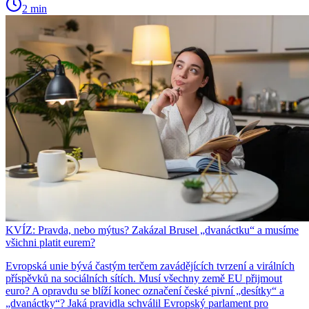
2 min
KVÍZ: Pravda, nebo mýtus? Zakázal Brusel „dvanáctku“ a musíme
všichni platit eurem?
Evropská unie bývá častým terčem zavádějících tvrzení a virálních
příspěvků na sociálních sítích. Musí všechny země EU přijmout
euro? A opravdu se blíží konec označení české pivní „desítky“ a
„dvanáctky“? Jaká pravidla schválil Evropský parlament pro