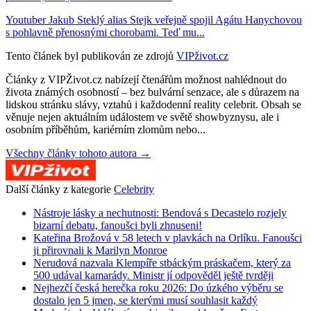
Youtuber Jakub Steklý alias Stejk veřejně spojil Agátu Hanychovou
s pohlavně přenosnými chorobami. Teď mu...
Tento článek byl publikován ze zdrojů
VIPživot.cz
Články z VIPŽivot.cz nabízejí čtenářům možnost nahlédnout do
života známých osobností – bez bulvární senzace, ale s důrazem na
lidskou stránku slávy, vztahů i každodenní reality celebrit. Obsah se
věnuje nejen aktuálním událostem ve světě showbyznysu, ale i
osobním příběhům, kariérním zlomům nebo...
Všechny články tohoto autora →
Další články z kategorie
Celebrity
Nástroje lásky a nechutnosti: Bendová s Decastelo rozjely
bizarní debatu, fanoušci byli zhnuseni!
Kateřina Brožová v 58 letech v plavkách na Orlíku. Fanoušci
ji přirovnali k Marilyn Monroe
Nerudová nazvala Klempíře stbáckým práskačem, který za
500 udával kamarády. Ministr jí odpověděl ještě tvrději
Nejhezčí česká herečka roku 2026: Do úzkého výběru se
dostalo jen 5 jmen, se kterými musí souhlasit každý