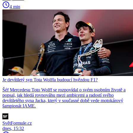
4 min
Je devítiletý syn Tota Wolffa budoucí hvězdou F1?
Šéf Mercedesu Toto Wolff se rozpovídal o svém osobním životě a
popsal, jak hledá rovnováhu mezi ambicemi a radostí svého
devítiletého syna Jacka, který v současné době vede motokárový
šampionát IAME.
SvětFormule.cz
dnes, 15:32