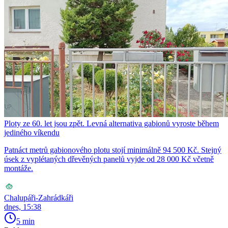
Ploty ze 60. let jsou zpět. Levná alternativa gabionů vyroste během
jediného víkendu
Patnáct metrů gabionového plotu stojí minimálně 94 500 Kč. Stejný
úsek z vyplétaných dřevěných panelů vyjde od 28 000 Kč včetně
montáže.
Chalupáři-Zahrádkáři
dnes, 15:38
5 min