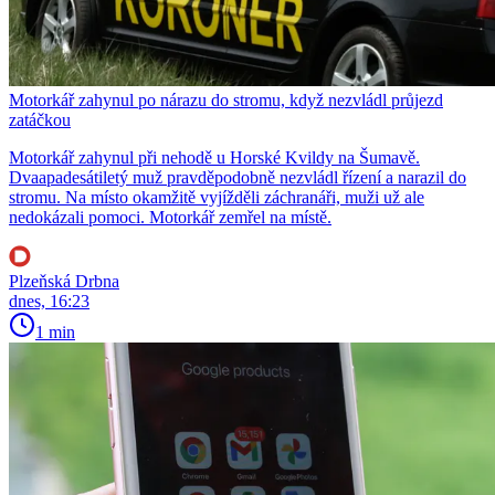
Motorkář zahynul po nárazu do stromu, když nezvládl průjezd
zatáčkou
Motorkář zahynul při nehodě u Horské Kvildy na Šumavě.
Dvaapadesátiletý muž pravděpodobně nezvládl řízení a narazil do
stromu. Na místo okamžitě vyjížděli záchranáři, muži už ale
nedokázali pomoci. Motorkář zemřel na místě.
Plzeňská Drbna
dnes, 16:23
1 min