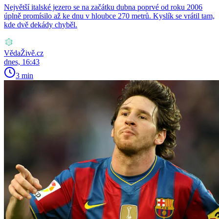
Největší italské jezero se na začátku dubna poprvé od roku 2006
úplně promísilo až ke dnu v hloubce 270 metrů. Kyslík se vrátil tam,
kde dvě dekády chyběl.
VědaŽivě.cz
dnes, 16:43
3 min