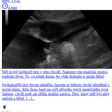
dnes, 15:32
4 min
Měl to být nejhezčí den v jeho životě. Nakonec mu tragická zpráva
změnila život. To, co zjistil doma, ho však dohnalo k slzám štěstí
Nejkrásnější den života mladého Jarretta se během chvíle přeměnil v
noční můru. Jeho žena Sarri na svět přivedla jejich společného syna
Jamese, chvíli poté ale přišla strašná zpráva. Den, který měl být plný
radosti a štěstí, [...]...