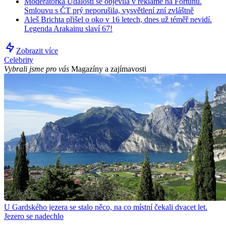
Moderátorka Událostí se objevila v reklamě na Fortunu.
Smlouvu s ČT prý neporušila, vysvětlení zní zvláštně
Aleš Brichta přišel o oko v 16 letech, dnes už téměř nevidí.
Legenda Arakainu slaví 67!
Zobrazit více
Celebrity
Vybrali jsme pro vás
Magazíny a zajímavosti
U Gardského jezera se stalo něco, na co místní čekali dvacet let.
Jezero se nadechlo