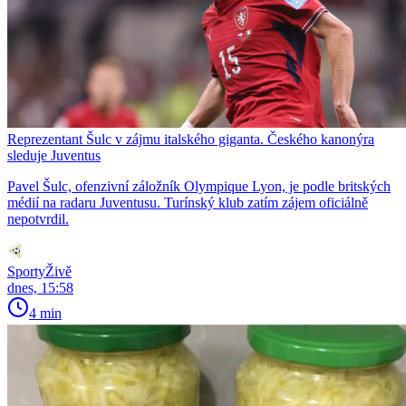
Reprezentant Šulc v zájmu italského giganta. Českého kanonýra
sleduje Juventus
Pavel Šulc, ofenzivní záložník Olympique Lyon, je podle britských
médií na radaru Juventusu. Turínský klub zatím zájem oficiálně
nepotvrdil.
SportyŽivě
dnes, 15:58
4 min