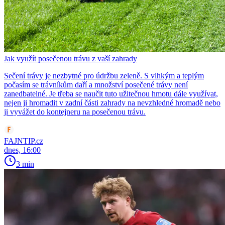
Jak využít posečenou trávu z vaší zahrady
Sečení trávy je nezbytné pro údržbu zeleně. S vlhkým a teplým
počasím se trávníkům daří a množství posečené trávy není
zanedbatelné. Je třeba se naučit tuto užitečnou hmotu dále využívat,
nejen ji hromadit v zadní části zahrady na nevzhledné hromadě nebo
ji vyvážet do kontejneru na posečenou trávu.
FAJNTIP.cz
dnes, 16:00
3 min