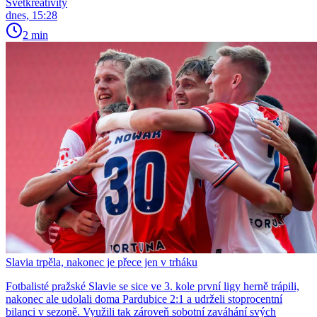
Světkreativity
dnes, 15:28
2 min
Slavia trpěla, nakonec je přece jen v trháku
Fotbalisté pražské Slavie se sice ve 3. kole první ligy herně trápili,
nakonec ale udolali doma Pardubice 2:1 a udrželi stoprocentní
bilanci v sezoně. Využili tak zároveň sobotní zaváhání svých