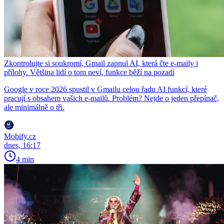
Zkontrolujte si soukromí, Gmail zapnul AI, která čte e-maily i
přílohy. Většina lidí o tom neví, funkce běží na pozadí
Google v roce 2026 spustil v Gmailu celou řadu AI funkcí, které
pracují s obsahem vašich e-mailů. Problém? Nejde o jeden přepínač,
ale minimálně o tři.
Mobify.cz
dnes, 16:17
4 min