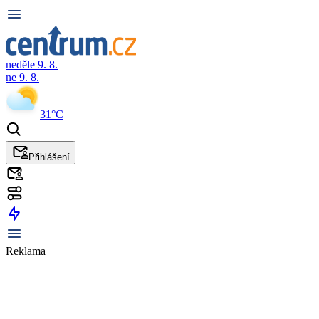
neděle 9. 8.
ne 9. 8.
31°C
Přihlášení
Reklama