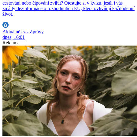
cestování nebo čipování zvířat? Otestujte si v kvízu, jestli i vás
zmátly dezinformace o rozhodnutích EU, která ovlivňují každodenní
život.
Aktuálně.cz - Zprávy
dnes, 16:01
Reklama