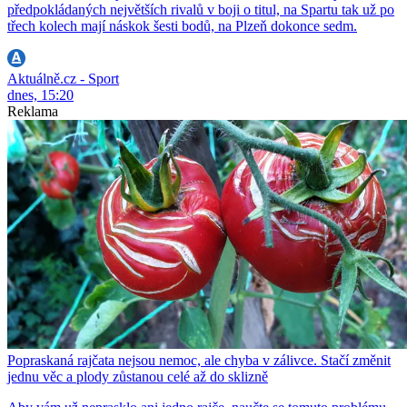
předpokládaných největších rivalů v boji o titul, na Spartu tak už po
třech kolech mají náskok šesti bodů, na Plzeň dokonce sedm.
Aktuálně.cz - Sport
dnes, 15:20
Reklama
Popraskaná rajčata nejsou nemoc, ale chyba v zálivce. Stačí změnit
jednu věc a plody zůstanou celé až do sklizně