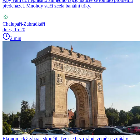
Aby vám už neprasklo ani jedno rajče, naučte se tomuto problému
předcházet. Mnohdy stačí zcela banální triky.
Chalupáři-Zahrádkáři
dnes, 15:20
2 min
Ekonomický zázrak skončil. Tygr je bez drápů, země se zmítá v