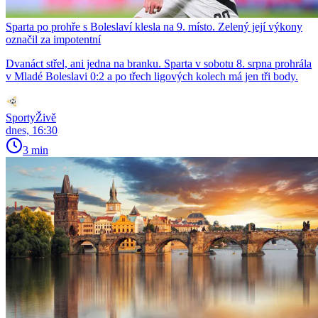
Sparta po prohře s Boleslaví klesla na 9. místo. Zelený její výkony
označil za impotentní
Dvanáct střel, ani jedna na branku. Sparta v sobotu 8. srpna prohrála
v Mladé Boleslavi 0:2 a po třech ligových kolech má jen tři body.
SportyŽivě
dnes, 16:30
3 min