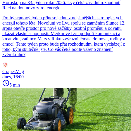
Horoskop na 33. týden roku 2026: Lvy čeká zásadní rozhodnutí,
Raci najdou nový zdroj energie
Druhý srpnový týden přinese jednu z nejsilnějších astrologických
energií tohoto léta. Novoluní ve Lvu spolu se zatměním Slunce 12.
srpna otevře prostor pro nové začátky, osobní proměnu a odvahu
ukázat vlastní schopnosti. Merkur ve Lvu podpoří komunikaci a
kreativitu, zatímco Mars v Raku zvýrazní témata domova, rodiny a
emocí. Tento týden proto bude přát rozhodnutím, která vycházejí z
toho, kým skutečně jste. Co vás čeká podle vašeho znamení
zvěrokruhu?
GrapesMag
dnes, 16:00
5 min