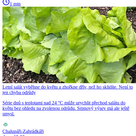
1 min
Letní salát vyběhne do květu a zhořkne dřív, než ho sklidíte. Není to
jen chyba odrůdy
Série dnů s teplotami nad 24 °C může urychlit přechod salátu do
květu bez ohledu na zvolenou odrůdu. Srpnový výsev má ale ještě
smysl.
Chalupáři-Zahrádkáři