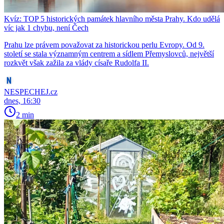
Kvíz: TOP 5 historických památek hlavního města Prahy. Kdo udělá
víc jak 1 chybu, není Čech
Prahu lze právem považovat za historickou perlu Evropy. Od 9.
století se stala významným centrem a sídlem Přemyslovců, největší
rozkvět však zažila za vlády císaře Rudolfa II.
NESPECHEJ.cz
dnes, 16:30
2 min