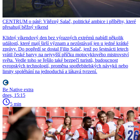
CENTRUM o páté: Vítězný Salač, politické ambice i příběhy, které
přesahují běžný víkend
Klidný víkendový den bez výrazných extrémů nabídl několik
událostí, které mají širší význam a nezůstávají jen u jedné krátké
zprávy. Do popředí se dostal Filip Salač, jenž po šestnácti letech
vrátil české barvy na nejvyšší příčku motocyklového mistrovství
světa. Vedle toho se řešilo také bezpečí turistů, budoucnost
evropských technologií, proměna spotřebitelských návyků nebo
limity spoléhání na jednoduchá a lákavá tvrzení.
Be Native extra
dnes, 15:15
5 min