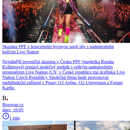
Skupina PPF v koncertním byznysu spojí síly s nadnárodním
hráčem Live Nation
Nejsilnější investiční skupina v Česku PPF (majitelka Renáta
Kellnerová) postaví společný podnik s velkým nadnárodním
promotérem Live Nation (LN; v České republice má dceřinku Live
Nation Czech Republic). Společná firma bude provozovat
multifunkční zařízení v Praze: O2 Arénu, O2 Universum a Forum
Karlín.
Borovan.cz
dnes, 16:05
1 min