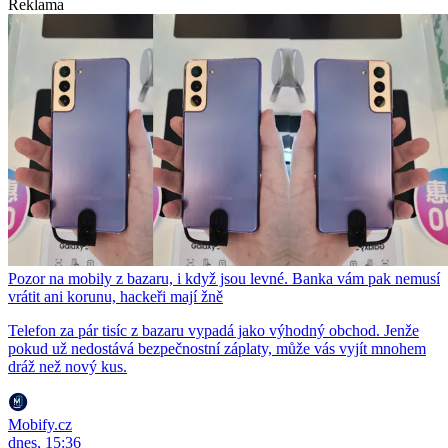
Reklama
Pozor na mobily z bazaru, i když jsou levné. Banka vám pak nemusí
vrátit ani korunu, hackeři mají žně
Telefon za pár tisíc z bazaru vypadá jako výhodný obchod. Jenže
pokud už nedostává bezpečnostní záplaty, může vás vyjít mnohem
dráž než nový kus.
Mobify.cz
dnes, 15:36