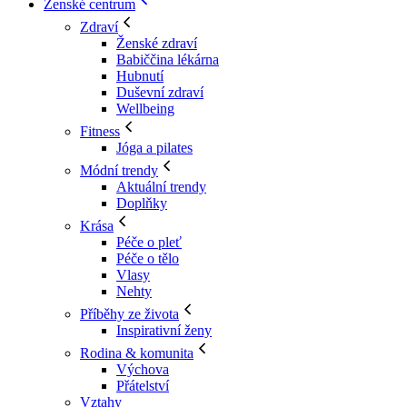
Ženské centrum
Zdraví
Ženské zdraví
Babiččina lékárna
Hubnutí
Duševní zdraví
Wellbeing
Fitness
Jóga a pilates
Módní trendy
Aktuální trendy
Doplňky
Krása
Péče o pleť
Péče o tělo
Vlasy
Nehty
Příběhy ze života
Inspirativní ženy
Rodina & komunita
Výchova
Přátelství
Vztahy