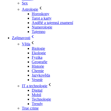
Sex
Astrologie
Horoskopy
Tarot a karty
Andělé a tajemná znamení
Numerologie
Tajemno
Zajímavosti
Věda
Biologie
Ekologie
Fyzika
Geografie
Historie
Chemie
Jazykověda
Vesmír
IT a technologie
Digital
Mobil
Technologie
Trendy
True crime