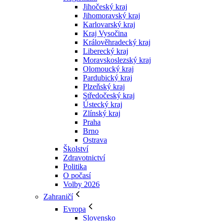
Jihočeský kraj
Jihomoravský kraj
Karlovarský kraj
Kraj Vysočina
Králověhradecký kraj
Liberecký kraj
Moravskoslezský kraj
Olomoucký kraj
Pardubický kraj
Plzeňský kraj
Středočeský kraj
Ústecký kraj
Zlínský kraj
Praha
Brno
Ostrava
Školství
Zdravotnictví
Politika
O počasí
Volby 2026
Zahraničí
Evropa
Slovensko