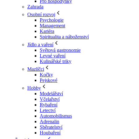
Pro hospodyňky
Zahrada
Osobní rozvoj
Psychologie
Management
Kariéra
Spiritualita a náboženství
Jídlo a vaření
Světová gastronomie
Levné vaření
Kulinářské triky
Mazlíčci
Kočky
Pejskové
Hobby
Modelářství
Včelařství
Rybaření
Letectví
Automobilismus
Adrenalin
Sběratelství
Houbaření