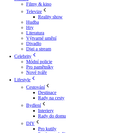
Filmy & kino
Televize
Reality show
Hudba
Hry
Literatura
Výtvarné umění
Divadlo
Digi a stream
Celebrity
Módní policie
Pro pamětníky
Nové tváře
Lifestyle
Cestování
Destinace
Rady na cesty
Bydlení
Interiery
Rady do domu
DIY
Pro kutily