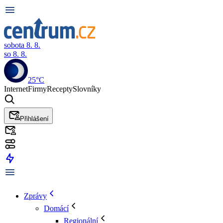
sobota 8. 8.
so 8. 8.
25°C
Internet
Firmy
Recepty
Slovníky
Přihlášení
Zprávy
Domácí
Regionální