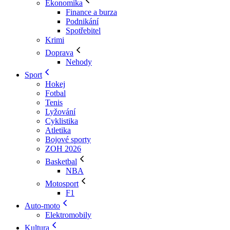
Ekonomika
Finance a burza
Podnikání
Spotřebitel
Krimi
Doprava
Nehody
Sport
Hokej
Fotbal
Tenis
Lyžování
Cyklistika
Atletika
Bojové sporty
ZOH 2026
Basketbal
NBA
Motosport
F1
Auto-moto
Elektromobily
Kultura