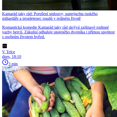
Kamarád taky rád: Porušení smlouvy, superjachta ruského
miliardáře a propletenec osudů v reálném životě
Romantická komedie Kamarád taky rád skrývá zajímavé rodinné
vazby herců. Zákulisí odhaluje utajeného dvojníka i přímou spojitost
s osobním životem hvězd.
V Telce
dnes, 18:10
3 min