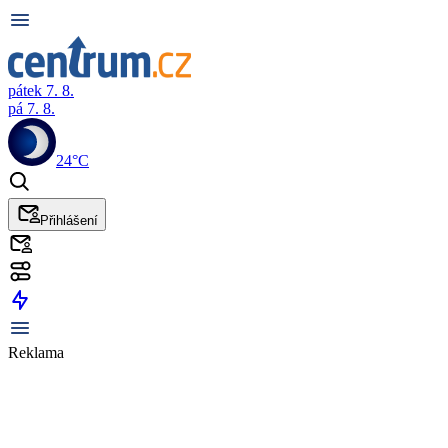
pátek 7. 8.
pá 7. 8.
24°C
Přihlášení
Reklama