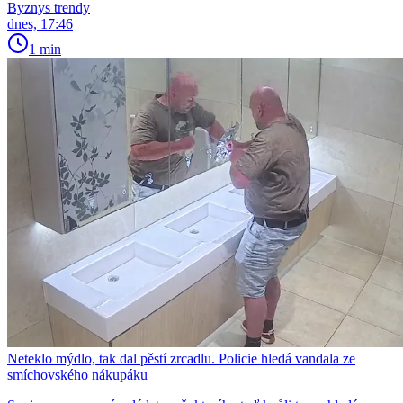
Byznys trendy
dnes, 17:46
1 min
Neteklo mýdlo, tak dal pěstí zrcadlu. Policie hledá vandala ze
smíchovského nákupáku