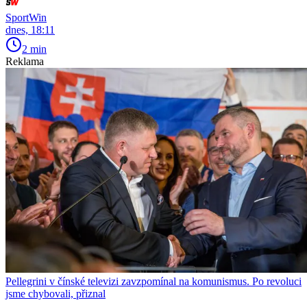
SportWin
dnes, 18:11
2 min
Reklama
Pellegrini v čínské televizi zavzpomínal na komunismus. Po revoluci
jsme chybovali, přiznal