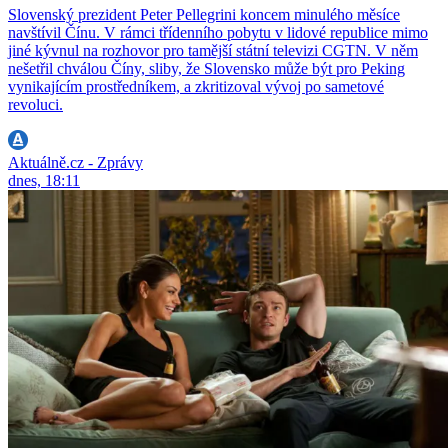
Slovenský prezident Peter Pellegrini koncem minulého měsíce
navštívil Čínu. V rámci třídenního pobytu v lidové republice mimo
jiné kývnul na rozhovor pro tamější státní televizi CGTN. V něm
nešetřil chválou Číny, sliby, že Slovensko může být pro Peking
vynikajícím prostředníkem, a zkritizoval vývoj po sametové
revoluci.
Aktuálně.cz - Zprávy
dnes, 18:11