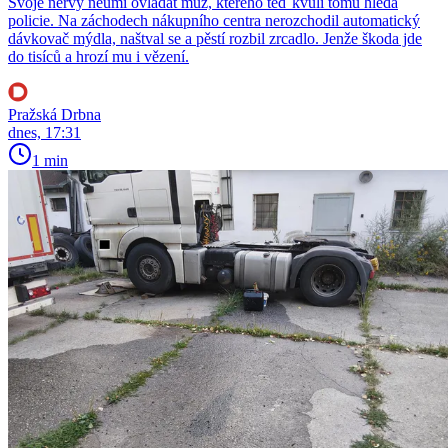
Svoje nervy neumí ovládat muž, kterého teď kvůli tomu hledá
policie. Na záchodech nákupního centra nerozchodil automatický
dávkovač mýdla, naštval se a pěstí rozbil zrcadlo. Jenže škoda jde
do tisíců a hrozí mu i vězení.
Pražská Drbna
dnes, 17:31
1 min