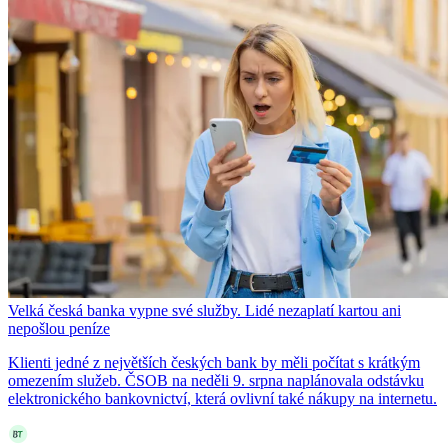
Velká česká banka vypne své služby. Lidé nezaplatí kartou ani
nepošlou peníze
Klienti jedné z největších českých bank by měli počítat s krátkým
omezením služeb. ČSOB na neděli 9. srpna naplánovala odstávku
elektronického bankovnictví, která ovlivní také nákupy na internetu.