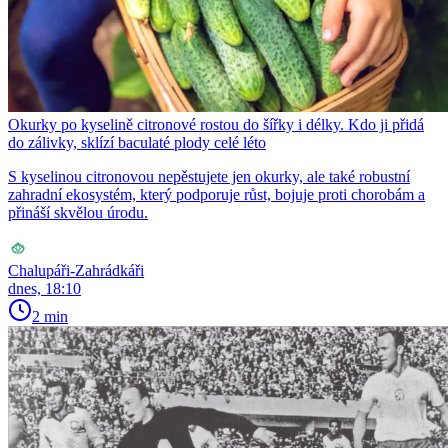
Okurky po kyselině citronové rostou do šířky i délky. Kdo ji přidá
do zálivky, sklízí baculaté plody celé léto
S kyselinou citronovou nepěstujete jen okurky, ale také robustní
zahradní ekosystém, který podporuje růst, bojuje proti chorobám a
přináší skvělou úrodu.
Chalupáři-Zahrádkáři
dnes, 18:10
2 min