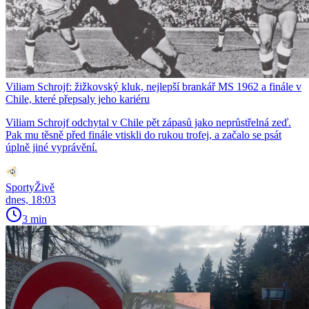
Viliam Schrojf: žižkovský kluk, nejlepší brankář MS 1962 a finále v
Chile, které přepsaly jeho kariéru
Viliam Schrojf odchytal v Chile pět zápasů jako neprůstřelná zeď.
Pak mu těsně před finále vtiskli do rukou trofej, a začalo se psát
úplně jiné vyprávění.
SportyŽivě
dnes, 18:03
3 min