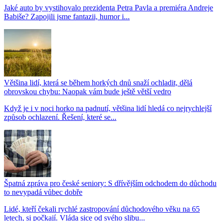
Jaké auto by vystihovalo prezidenta Petra Pavla a premiéra Andreje
Babiše? Zapojili jsme fantazii, humor i...
Většina lidí, která se během horkých dnů snaží ochladit, dělá
obrovskou chybu: Naopak vám bude ještě větší vedro
Když je i v noci horko na padnutí, většina lidí hledá co nejrychlejší
způsob ochlazení. Řešení, které se...
Špatná zpráva pro české seniory: S dřívějším odchodem do důchodu
to nevypadá vůbec dobře
Lidé, kteří čekali rychlé zastropování důchodového věku na 65
letech, si počkají. Vláda sice od svého slibu...