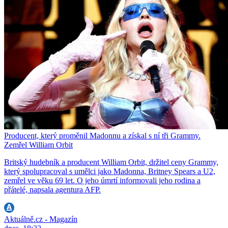
Producent, který proměnil Madonnu a získal s ní tři Grammy.
Zemřel William Orbit
Britský hudebník a producent William Orbit, držitel ceny Grammy,
který spolupracoval s umělci jako Madonna, Britney Spears a U2,
zemřel ve věku 69 let. O jeho úmrtí informovali jeho rodina a
přátelé, napsala agentura AFP.
Aktuálně.cz - Magazín