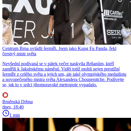
Centrum Brna ovládli šermíři. Jsem jako Kung Fu Panda, řekl
čerstvý mistr světa
Nevšední podívaná se v pátek večer naskytla Brňanům, kteří
zamířili k Jakubskému náměstí. Vidět totiž mohli nejen prestižní
šermíře z celého světa a jejich um, ale také olympijského medailistu
a novopečeného mistra světa Alexandera Choupenitche. Podívejte
se, jak to v srdci jihomoravské metropole vypadalo.
Brněnská Drbna
dnes, 18:40
1 min