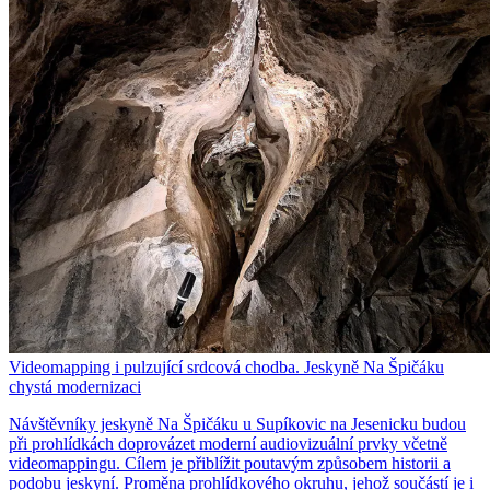
Videomapping i pulzující srdcová chodba. Jeskyně Na Špičáku
chystá modernizaci
Návštěvníky jeskyně Na Špičáku u Supíkovic na Jesenicku budou
při prohlídkách doprovázet moderní audiovizuální prvky včetně
videomappingu. Cílem je přiblížit poutavým způsobem historii a
podobu jeskyní. Proměna prohlídkového okruhu, jehož součástí je i