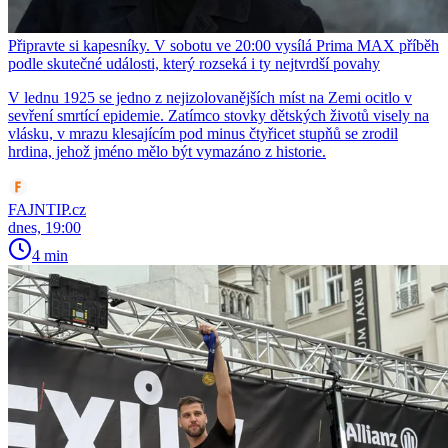
Připravte si kapesníky. V sobotu ve 20:00 vysílá Prima MAX příběh
podle skutečné události, který rozseká i ty nejtvrdší povahy
V lednu 1925 se jedno z nejizolovanějších míst na Zemi ocitlo v
sevření smrtící epidemie. Zatímco stovky dětských životů visely na
vlásku, v mrazu klesajícím pod minus čtyřicet stupňů se zrodil
hrdina, jehož jméno mělo být vymazáno z historie.
FAJNTIP.cz
dnes, 19:00
4 min