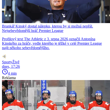
Brankář Kinský dostal nálepku, kterou by si možná nepřál.
Nejsebevědomější hráč Premier League
Profilový text The Athletic z 3. srpna 2026 označil Antonína
Kinského za hráče, vedle kterého je těžké v celé Premier League
najít někoho sebevědomějšího.
SportyŽivě
dnes, 17:26
4 min
Reklama