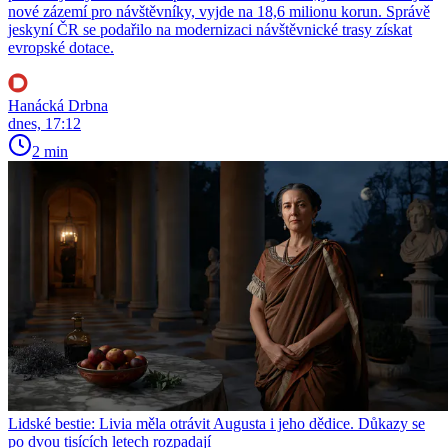
nové zázemí pro návštěvníky, vyjde na 18,6 milionu korun. Správě
jeskyní ČR se podařilo na modernizaci návštěvnické trasy získat
evropské dotace.
Hanácká Drbna
dnes, 17:12
2 min
Lidské bestie: Livia měla otrávit Augusta i jeho dědice. Důkazy se
po dvou tisících letech rozpadají