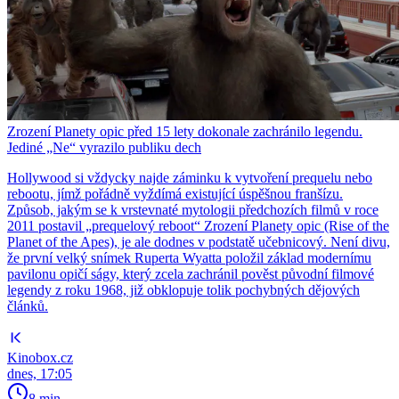
Zrození Planety opic před 15 lety dokonale zachránilo legendu.
Jediné „Ne“ vyrazilo publiku dech
Hollywood si vždycky najde záminku k vytvoření prequelu nebo
rebootu, jímž pořádně vyždímá existující úspěšnou franšízu.
Způsob, jakým se k vrstevnaté mytologii předchozích filmů v roce
2011 postavil „prequelový reboot“ Zrození Planety opic (Rise of the
Planet of the Apes), je ale dodnes v podstatě učebnicový. Není divu,
že první velký snímek Ruperta Wyatta položil základ modernímu
pavilonu opičí ságy, který zcela zachránil pověst původní filmové
legendy z roku 1968, již obklopuje tolik pochybných dějových
článků.
Kinobox.cz
dnes, 17:05
8 min