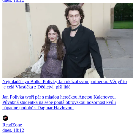
dnes, 18:22
Nejmladší syn Bolka Polívky Jan ukázal svou partnerku. Vždyť to
je celá Vlastička z Dědictví, píší lidé
Jan Polívka tvoří pár s mladou herečkou Anetou Kalertovou.
Půvabná studentka na sebe poutá obrovskou pozornost kvůli
nápadné podobě s Dagmar Havlovou.
ReadZone
dnes, 18:12