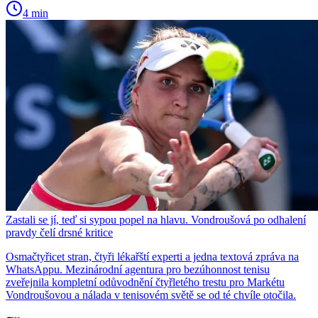
4 min
Zastali se jí, teď si sypou popel na hlavu. Vondroušová po odhalení
pravdy čelí drsné kritice
Osmačtyřicet stran, čtyři lékařští experti a jedna textová zpráva na
WhatsAppu. Mezinárodní agentura pro bezúhonnost tenisu
zveřejnila kompletní odůvodnění čtyřletého trestu pro Markétu
Vondroušovou a nálada v tenisovém světě se od té chvíle otočila.