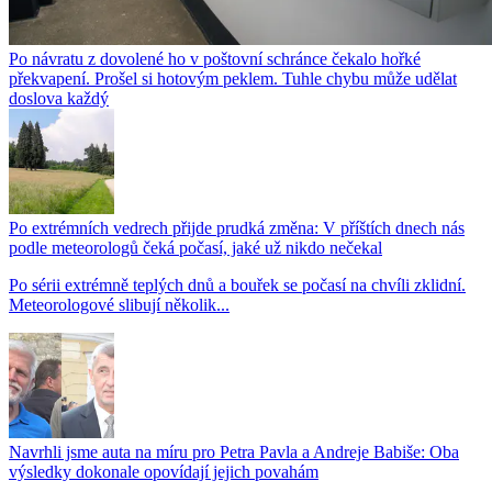
Po návratu z dovolené ho v poštovní schránce čekalo hořké
překvapení. Prošel si hotovým peklem. Tuhle chybu může udělat
doslova každý
Po extrémních vedrech přijde prudká změna: V příštích dnech nás
podle meteorologů čeká počasí, jaké už nikdo nečekal
Po sérii extrémně teplých dnů a bouřek se počasí na chvíli zklidní.
Meteorologové slibují několik...
Navrhli jsme auta na míru pro Petra Pavla a Andreje Babiše: Oba
výsledky dokonale opovídají jejich povahám