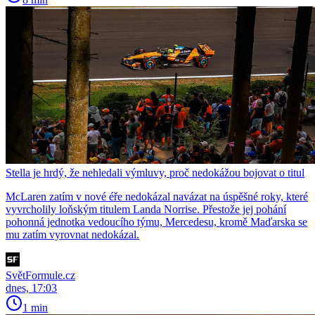
Stella je hrdý, že nehledali výmluvy, proč nedokážou bojovat o titul
McLaren zatím v nové éře nedokázal navázat na úspěšné roky, které
vyvrcholily loňským titulem Landa Norrise. Přestože jej pohání
pohonná jednotka vedoucího týmu, Mercedesu, kromě Maďarska se
mu zatím vyrovnat nedokázal.
SvětFormule.cz
dnes, 17:03
1 min