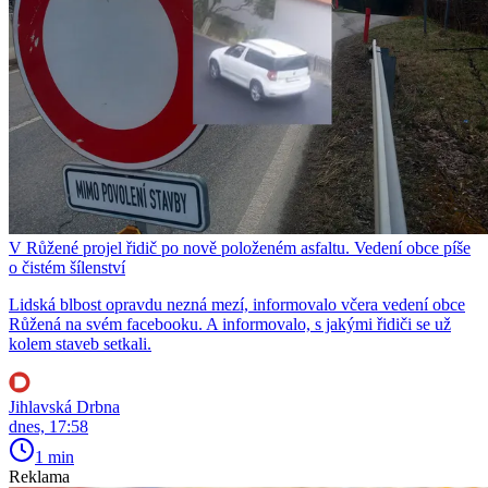
V Růžené projel řidič po nově položeném asfaltu. Vedení obce píše
o čistém šílenství
Lidská blbost opravdu nezná mezí, informovalo včera vedení obce
Růžená na svém facebooku. A informovalo, s jakými řidiči se už
kolem staveb setkali.
Jihlavská Drbna
dnes, 17:58
1 min
Reklama