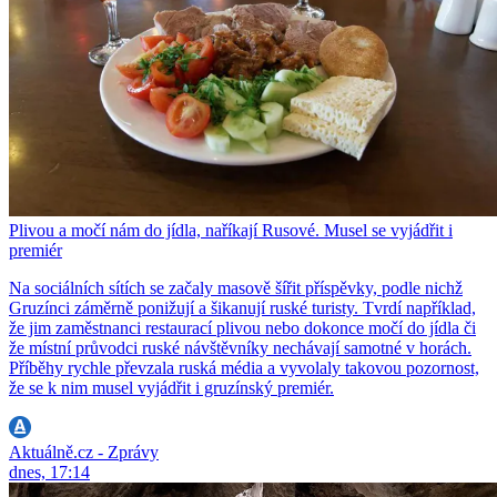
Plivou a močí nám do jídla, naříkají Rusové. Musel se vyjádřit i
premiér
Na sociálních sítích se začaly masově šířit příspěvky, podle nichž
Gruzínci záměrně ponižují a šikanují ruské turisty. Tvrdí například,
že jim zaměstnanci restaurací plivou nebo dokonce močí do jídla či
že místní průvodci ruské návštěvníky nechávají samotné v horách.
Příběhy rychle převzala ruská média a vyvolaly takovou pozornost,
že se k nim musel vyjádřit i gruzínský premiér.
Aktuálně.cz - Zprávy
dnes, 17:14