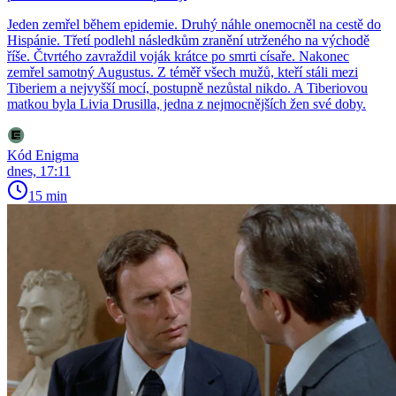
Jeden zemřel během epidemie. Druhý náhle onemocněl na cestě do
Hispánie. Třetí podlehl následkům zranění utrženého na východě
říše. Čtvrtého zavraždil voják krátce po smrti císaře. Nakonec
zemřel samotný Augustus. Z téměř všech mužů, kteří stáli mezi
Tiberiem a nejvyšší mocí, postupně nezůstal nikdo. A Tiberiovou
matkou byla Livia Drusilla, jedna z nejmocnějších žen své doby.
Kód Enigma
dnes, 17:11
15 min