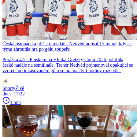
Česká osmnáctka přišla o medaili. Nedvěd popsal 15 minut, kdy se
týmu zhroutila hra po gólu soupeře
Porážka 4:5 s Finskem na Hlinka Gretzky Cupu 2026 pohřbila
české naděje na semifinále. Trenér Nedvěd pojmenoval opakující se
vzorec: po inkasovaném gólu se hra na čtvrt hodiny rozpadla.
SportyŽivě
dnes, 17:22
3 min