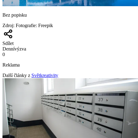
Bez popisku
Zdroj
:
Fotografie: Freepik
Sdílet
Denní
výzva
0
Reklama
Další články z
Světkreativity