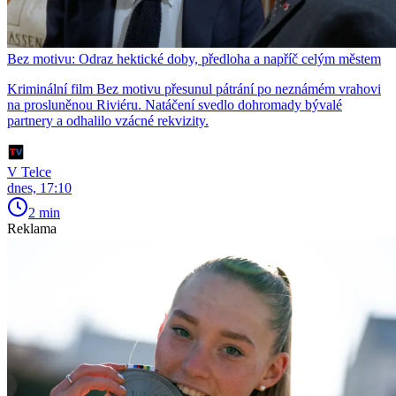
Bez motivu: Odraz hektické doby, předloha a napříč celým městem
Kriminální film Bez motivu přesunul pátrání po neznámém vrahovi
na prosluněnou Riviéru. Natáčení svedlo dohromady bývalé
partnery a odhalilo vzácné rekvizity.
V Telce
dnes, 17:10
2 min
Reklama