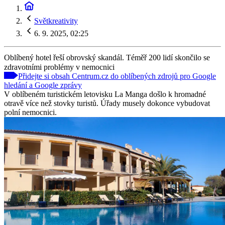
Světkreativity
6. 9. 2025, 02:25
Oblíbený hotel řeší obrovský skandál. Téměř 200 lidí skončilo se
zdravotními problémy v nemocnici
Přidejte si obsah Centrum.cz do oblíbených zdrojů pro Google
hledání a Google zprávy
V oblíbeném turistickém letovisku La Manga došlo k hromadné
otravě více než stovky turistů. Úřady musely dokonce vybudovat
polní nemocnici.