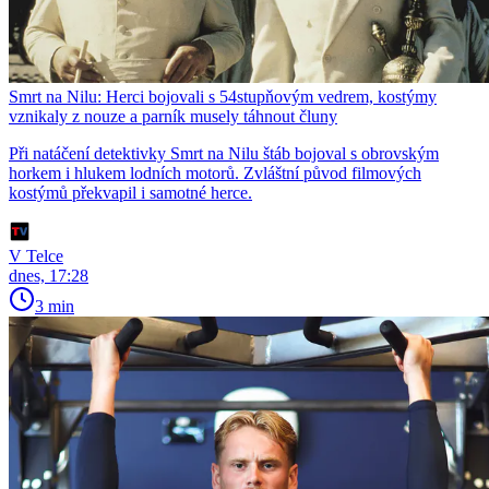
Smrt na Nilu: Herci bojovali s 54stupňovým vedrem, kostýmy
vznikaly z nouze a parník musely táhnout čluny
Při natáčení detektivky Smrt na Nilu štáb bojoval s obrovským
horkem i hlukem lodních motorů. Zvláštní původ filmových
kostýmů překvapil i samotné herce.
V Telce
dnes, 17:28
3 min