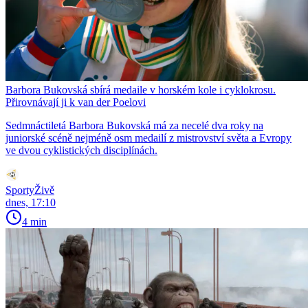
Barbora Bukovská sbírá medaile v horském kole i cyklokrosu.
Přirovnávají ji k van der Poelovi
Sedmnáctiletá Barbora Bukovská má za necelé dva roky na
juniorské scéně nejméně osm medailí z mistrovství světa a Evropy
ve dvou cyklistických disciplínách.
SportyŽivě
dnes, 17:10
4 min