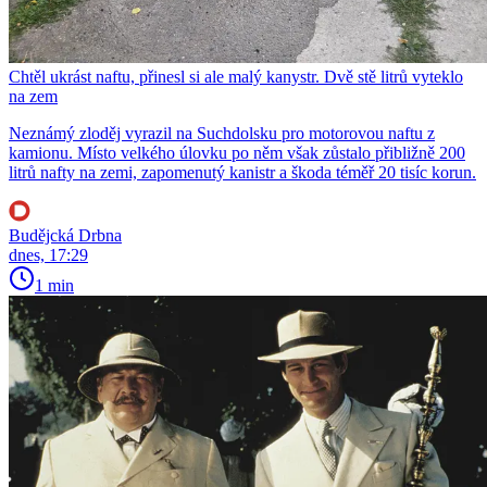
Chtěl ukrást naftu, přinesl si ale malý kanystr. Dvě stě litrů vyteklo
na zem
Neznámý zloděj vyrazil na Suchdolsku pro motorovou naftu z
kamionu. Místo velkého úlovku po něm však zůstalo přibližně 200
litrů nafty na zemi, zapomenutý kanistr a škoda téměř 20 tisíc korun.
Budějcká Drbna
dnes, 17:29
1 min