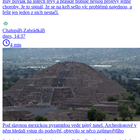
Bílý povlak na listech révy a prasklé bobule nejsou projevy jedné
choroby. Je to signál, že se na keři sešlo víc problémů najednou, a
řešit jen jeden z nich nestačí.
Chalupáři-Zahrádkáři
dnes, 14:37
4 min
Pod slavnou mexickou pyramidou vede tajný tunel. Archeologové v
něm hledali vstup do podsvětí, objevilo se něco zajímavějšího