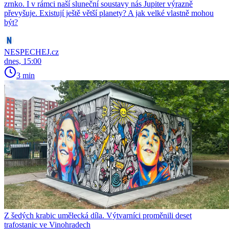
zrnko. I v rámci naší sluneční soustavy nás Jupiter výrazně
převyšuje. Existují ještě větší planety? A jak velké vlastně mohou
být?
NESPECHEJ.cz
dnes, 15:00
3 min
Z šedých krabic umělecká díla. Výtvarníci proměnili deset
trafostanic ve Vinohradech