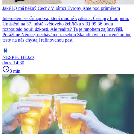
Jaké IQ má běžný Čech? V rámci Evropy jsme pod průměrem
Internetem se šíří zpráva, která mnohé vyděsila: Češi prý hloupnou.
Umístění na 37. místě světového žebříčku s IQ 99,36 bodu
rozpoutalo bouři úzkosti. Ale realita? Ta je mnohem zajímavější.
Porážíme Němce, necháváme za sebou Skandinávii a placené online
testy na nás chystají rafinovanou past.
NESPECHEJ.cz
dnes, 14:30
3 min