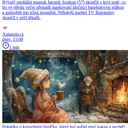
Bývalý mediální magnát Jaromír Soukup (57) skončil v krvi poté, co
ho ve středu večer přepadli maskovaní útočníci basebalovou pálkou
a způsobili mu tržná poranění. Někdejší majitel TV Barrandov
skončil v péči lékařů.
Aplausin.cz
dnes, 15:08
1 min
Pohádka o kouzelném hrníčku, který byl pořád plný kakaa a nechtěl