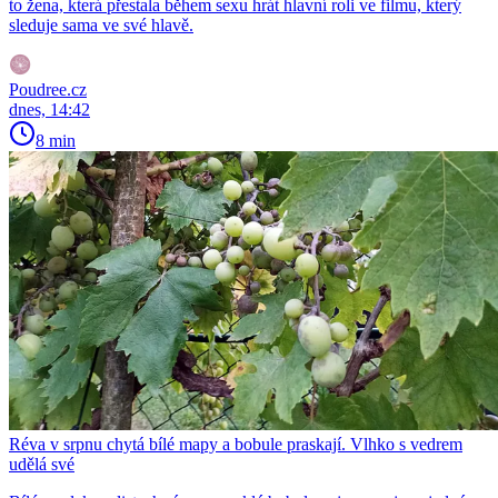
to žena, která přestala během sexu hrát hlavní roli ve filmu, který
sleduje sama ve své hlavě.
Poudree.cz
dnes, 14:42
8 min
Réva v srpnu chytá bílé mapy a bobule praskají. Vlhko s vedrem
udělá své