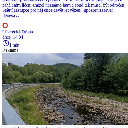
zahájením líčení zmizel neznámo kam a soud tak musel být odročen.
Státní zástupce pro něj chce devět let vězení, upozornil server
iDnes.cz.
Liberecká Drbna
dnes, 14:34
1 min
Reklama