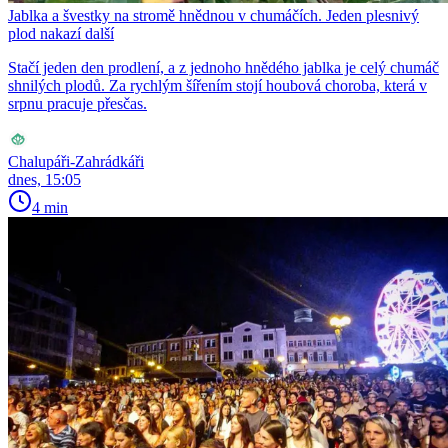
Jablka a švestky na stromě hnědnou v chumáčích. Jeden plesnivý
plod nakazí další
Stačí jeden den prodlení, a z jednoho hnědého jablka je celý chumáč
shnilých plodů. Za rychlým šířením stojí houbová choroba, která v
srpnu pracuje přesčas.
Chalupáři-Zahrádkáři
dnes, 15:05
4 min