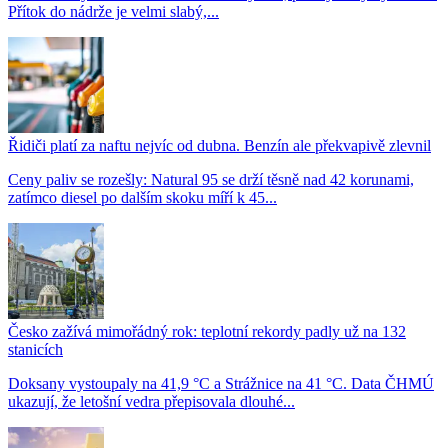
Přítok do nádrže je velmi slabý,...
Řidiči platí za naftu nejvíc od dubna. Benzín ale překvapivě zlevnil
Ceny paliv se rozešly: Natural 95 se drží těsně nad 42 korunami,
zatímco diesel po dalším skoku míří k 45...
Česko zažívá mimořádný rok: teplotní rekordy padly už na 132
stanicích
Doksany vystoupaly na 41,9 °C a Strážnice na 41 °C. Data ČHMÚ
ukazují, že letošní vedra přepisovala dlouhé...