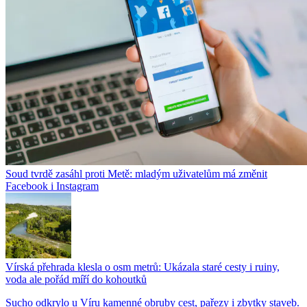
Soud tvrdě zasáhl proti Metě: mladým uživatelům má změnit
Facebook i Instagram
Vírská přehrada klesla o osm metrů: Ukázala staré cesty i ruiny,
voda ale pořád míří do kohoutků
Sucho odkrylo u Víru kamenné obruby cest, pařezy i zbytky staveb.