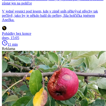
zůstat jen na poličce
V jedné vesnici pod lesem, kde v zimě sníh přikrýval střechy tak
pečlivě, jako by je někdo balil do peřiny, žila holčička jménem
Anežka.
Pohádky bez konce
dnes, 15:05
11 min
Reklama