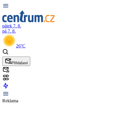
pátek 7. 8.
pá 7. 8.
26°C
Přihlášení
Reklama