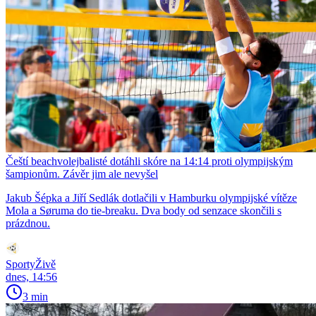
Čeští beachvolejbalisté dotáhli skóre na 14:14 proti olympijským
šampionům. Závěr jim ale nevyšel
Jakub Šépka a Jiří Sedlák dotlačili v Hamburku olympijské vítěze
Mola a Søruma do tie-breaku. Dva body od senzace skončili s
prázdnou.
SportyŽivě
dnes, 14:56
3 min