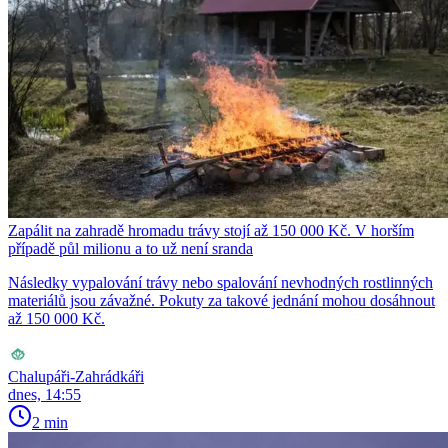
Zapálit na zahradě hromadu trávy stojí až 150 000 Kč. V horším
případě půl milionu a to už není sranda
Následky vypalování trávy nebo spalování nevhodných rostlinných
materiálů jsou závažné. Pokuty za takové jednání mohou dosáhnout
až 150 000 Kč.
Chalupáři-Zahrádkáři
dnes, 14:55
2 min