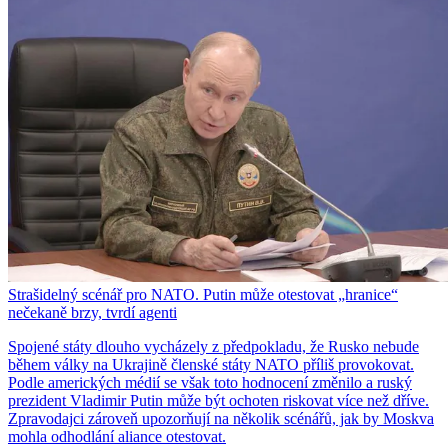
Strašidelný scénář pro NATO. Putin může otestovat „hranice“
nečekaně brzy, tvrdí agenti
Spojené státy dlouho vycházely z předpokladu, že Rusko nebude
během války na Ukrajině členské státy NATO příliš provokovat.
Podle amerických médií se však toto hodnocení změnilo a ruský
prezident Vladimir Putin může být ochoten riskovat více než dříve.
Zpravodajci zároveň upozorňují na několik scénářů, jak by Moskva
mohla odhodlání aliance otestovat.