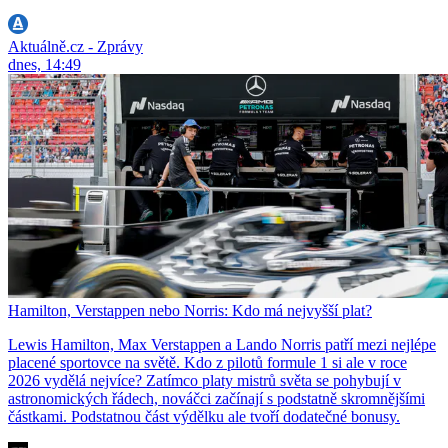
Aktuálně.cz - Zprávy
dnes, 14:49
Hamilton, Verstappen nebo Norris: Kdo má nejvyšší plat?
Lewis Hamilton, Max Verstappen a Lando Norris patří mezi nejlépe
placené sportovce na světě. Kdo z pilotů formule 1 si ale v roce
2026 vydělá nejvíce? Zatímco platy mistrů světa se pohybují v
astronomických řádech, nováčci začínají s podstatně skromnějšími
částkami. Podstatnou část výdělku ale tvoří dodatečné bonusy.