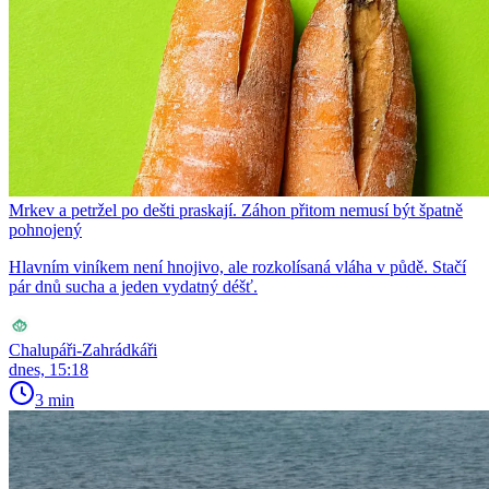
Mrkev a petržel po dešti praskají. Záhon přitom nemusí být špatně
pohnojený
Hlavním viníkem není hnojivo, ale rozkolísaná vláha v půdě. Stačí
pár dnů sucha a jeden vydatný déšť.
Chalupáři-Zahrádkáři
dnes, 15:18
3 min