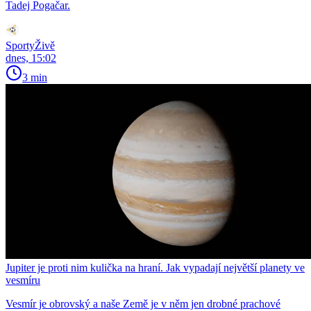
Tadej Pogačar.
SportyŽivě
dnes, 15:02
3 min
Jupiter je proti nim kulička na hraní. Jak vypadají největší planety ve
vesmíru
Vesmír je obrovský a naše Země je v něm jen drobné prachové