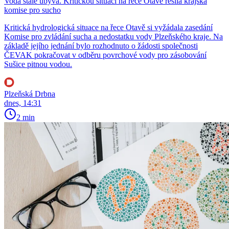
Voda stále ubývá. Kritickou situaci na řece Otavě řešila krajská
komise pro sucho
Kritická hydrologická situace na řece Otavě si vyžádala zasedání
Komise pro zvládání sucha a nedostatku vody Plzeňského kraje. Na
základě jejího jednání bylo rozhodnuto o žádosti společnosti
ČEVAK pokračovat v odběru povrchové vody pro zásobování
Sušice pitnou vodou.
Plzeňská Drbna
dnes, 14:31
2 min