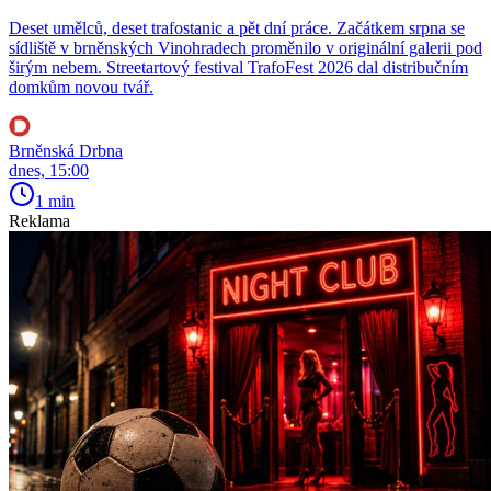
Deset umělců, deset trafostanic a pět dní práce. Začátkem srpna se
sídliště v brněnských Vinohradech proměnilo v originální galerii pod
širým nebem. Streetartový festival TrafoFest 2026 dal distribučním
domkům novou tvář.
Brněnská Drbna
dnes, 15:00
1 min
Reklama