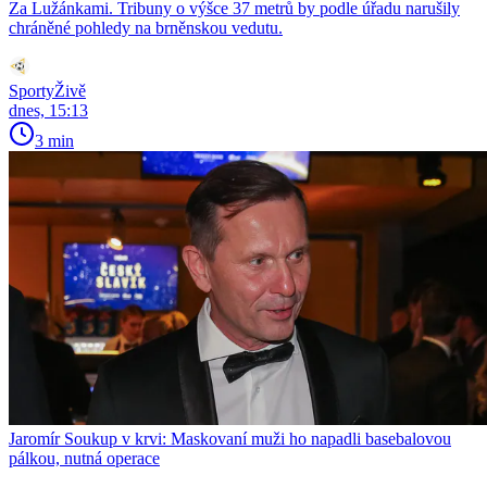
Za Lužánkami. Tribuny o výšce 37 metrů by podle úřadu narušily
chráněné pohledy na brněnskou vedutu.
SportyŽivě
dnes, 15:13
3 min
Jaromír Soukup v krvi: Maskovaní muži ho napadli basebalovou
pálkou, nutná operace