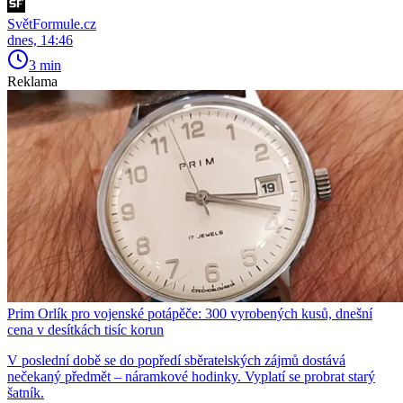
SvětFormule.cz
dnes, 14:46
3 min
Reklama
Prim Orlík pro vojenské potápěče: 300 vyrobených kusů, dnešní
cena v desítkách tisíc korun
V poslední době se do popředí sběratelských zájmů dostává
nečekaný předmět – náramkové hodinky. Vyplatí se probrat starý
šatník.