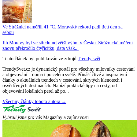
Ve Strážnici naměřili 41 °C. Moravský rekord padl třetí den za
sebou
Jih Moravy byl ve středu největší výhní v Česku. Strážnické měření
znovu překročilo čtyřicítku, data však...
Tento článek byl publikován ze zdrojů
Trendy svět
TrendySvet.cz je dynamický portál pro všechny milovníky cestování
a objevování – doma i po celém světě. Přináší čtivé a inspirativní
články o aktuálních trendech v cestování, skrytých klenotech i
osvědčených destinacích. Nabízí praktické tipy na cesty, od
objevování lokálních perel až po...
Všechny články tohoto autora →
Vybrali jsme pro vás
Magazíny a zajímavosti