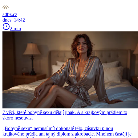
adbz.cz
dnes, 14:42
2 min
7 věcí, které bohyně sexu dělají jinak. A s krajkovým prádlem to
skoro nesouvisí
„Bohyně sexu“ nemusí mít dokonalé tělo, zásuvku plnou
krajkového prádla ani tajný diplom z akrobacie. Mnohem častěji je