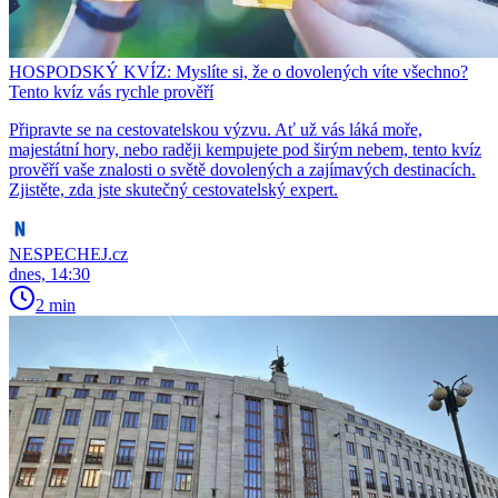
HOSPODSKÝ KVÍZ: Myslíte si, že o dovolených víte všechno?
Tento kvíz vás rychle prověří
Připravte se na cestovatelskou výzvu. Ať už vás láká moře,
majestátní hory, nebo raději kempujete pod širým nebem, tento kvíz
prověří vaše znalosti o světě dovolených a zajímavých destinacích.
Zjistěte, zda jste skutečný cestovatelský expert.
NESPECHEJ.cz
dnes, 14:30
2 min