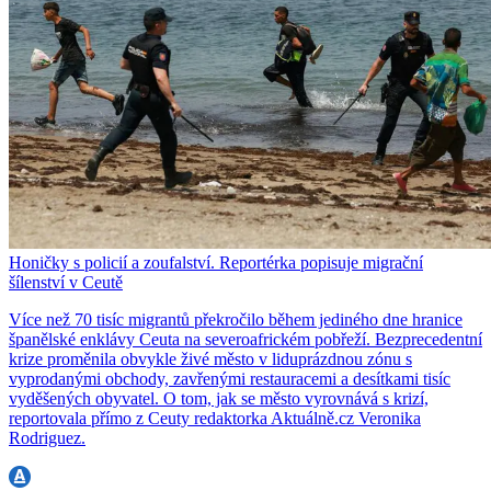
Honičky s policií a zoufalství. Reportérka popisuje migrační
šílenství v Ceutě
Více než 70 tisíc migrantů překročilo během jediného dne hranice
španělské enklávy Ceuta na severoafrickém pobřeží. Bezprecedentní
krize proměnila obvykle živé město v liduprázdnou zónu s
vyprodanými obchody, zavřenými restauracemi a desítkami tisíc
vyděšených obyvatel. O tom, jak se město vyrovnává s krizí,
reportovala přímo z Ceuty redaktorka Aktuálně.cz Veronika
Rodriguez.