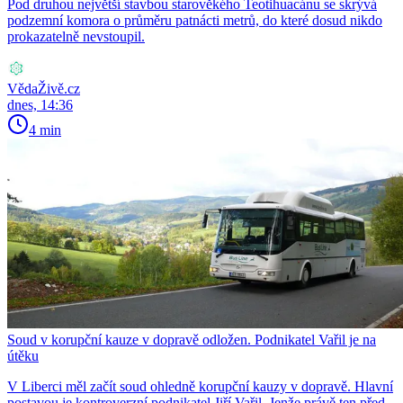
Pod druhou největší stavbou starověkého Teotihuacánu se skrývá
podzemní komora o průměru patnácti metrů, do které dosud nikdo
prokazatelně nevstoupil.
VědaŽivě.cz
dnes, 14:36
4 min
Soud v korupční kauze v dopravě odložen. Podnikatel Vařil je na
útěku
V Liberci měl začít soud ohledně korupční kauzy v dopravě. Hlavní
postavou je kontroverzní podnikatel Jiří Vařil. Jenže právě ten před