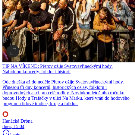
TIP NA VÍKEND: Přerov ožije Svatovavřineckými hody.
Nabídnou koncerty, folklor i historii
Ode dneška až do neděle Přerov ožije Svatovavřineckými hody.
Přinesou tři dny koncertů, historických oslav, folkloru i
doprovodných akcí pro celé rodiny. Novinkou letošního ročníku
budou Hody u Trafačky v ulici Na Marku, které vrátí do hodového
programu lidové tradice, kroje a folklor.
Hanácká Drbna
dnes, 15:04
1 min