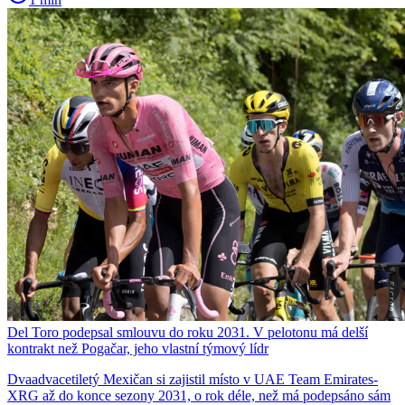
Del Toro podepsal smlouvu do roku 2031. V pelotonu má delší
kontrakt než Pogačar, jeho vlastní týmový lídr
Dvaadvacetiletý Mexičan si zajistil místo v UAE Team Emirates-
XRG až do konce sezony 2031, o rok déle, než má podepsáno sám