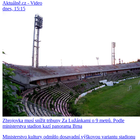
Aktuálně.cz - Video
dnes, 15:15
Zbrojovka musí snížit tribuny Za Lužánkami o 9 metrů. Podle
ministerstva stadion kazí panorama Brna
Ministerstvo kultury odmítlo dosavadní výškovou variantu stadionu