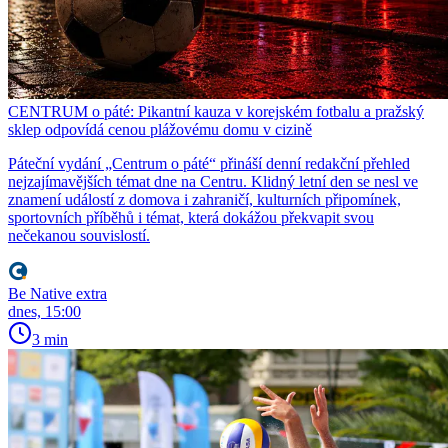
CENTRUM o páté: Pikantní kauza v korejském fotbalu a pražský
sklep odpovídá cenou plážovému domu v cizině
Páteční vydání „Centrum o páté“ přináší denní redakční přehled
nejzajímavějších témat dne na Centru. Klidný letní den se nesl ve
znamení událostí z domova i zahraničí, kulturních připomínek,
sportovních příběhů i témat, která dokážou překvapit svou
nečekanou souvislostí.
Be Native extra
dnes, 15:00
3 min