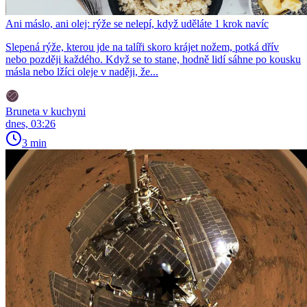
Ani máslo, ani olej: rýže se nelepí, když uděláte 1 krok navíc
Slepená rýže, kterou jde na talíři skoro krájet nožem, potká dřív
nebo později každého. Když se to stane, hodně lidí sáhne po kousku
másla nebo lžíci oleje v naději, že...
Bruneta v kuchyni
dnes, 03:26
3 min