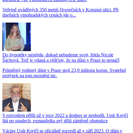
Veřejně uváděných 350 metrů čtverečních v Korunní ulici. Při
dnešních vinohradských cenách jde o...
Do hypotéky nepůjdu, dokud nebudeme svoji, řekla Nicole
Šáchová. Teď je vdaná a zjišťuje, že na dům v Praze to nestačí
Průměrný rodinný dům v Praze stojí 23,9 milionu korun. Svatební
prstýnek na tom nezmění nic.
S rozvodem přišli už v roce 2022 a dodnes se neshodli. Upír Krejčí
lítá po soudech, exmanželka prý dělá záměrně obstrukce
Václav Upír Krejčí se oficiálně rozvedl až v září 2023. O dům v