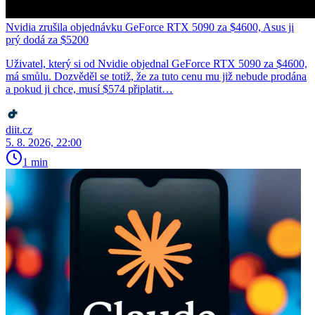
Nvidia zrušila objednávku GeForce RTX 5090 za $4600, Asus ji
prý dodá za $5200
Uživatel, který si od Nvidie objednal GeForce RTX 5090 za $4600,
má smůlu. Dozvěděl se totiž, že za tuto cenu mu již nebude prodána
a pokud ji chce, musí $574 připlatit…
diit.cz
5. 8. 2026, 22:00
1 min