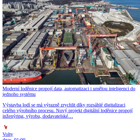
Moderní loděnice propojí data, automatizaci i umělou inteligenci do
jednoho systému
Výstavba lodí se má výrazně zrychlit díky rozsáhlé digitalizaci
celého výrobního procesu. Nový projekt digitální loděnice propojí
inženýring, výrobu, dodavatelské…
Volty
dnes, 01:00