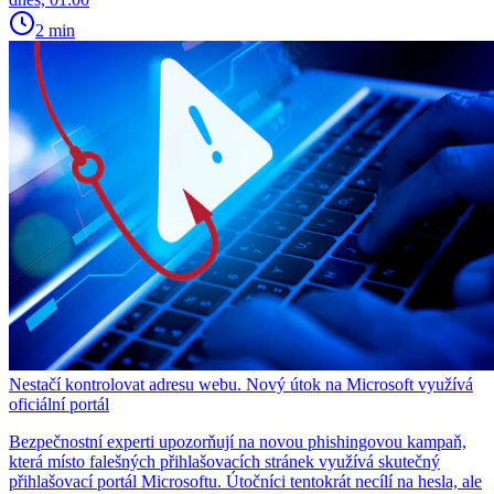
2 min
Nestačí kontrolovat adresu webu. Nový útok na Microsoft využívá
oficiální portál
Bezpečnostní experti upozorňují na novou phishingovou kampaň,
která místo falešných přihlašovacích stránek využívá skutečný
přihlašovací portál Microsoftu. Útočníci tentokrát necílí na hesla, ale