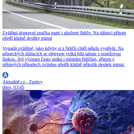
Zvláštní dopravní značka mate i zkušené řidiče. Na dálnici přitom
ušetří klidně desítky minut
Vypadá zvláštně, jako kdyby si z řidičů chtěl někdo vystřelit. Na
německých dálnicích se objevuje velká bílá tabule s oranžovou
šipkou. Její význam často uniká i místním řidičům, přitom v
některých případech zvládne ušetřit klidně několik desítek minut.
Aktuálně.cz - Zprávy
dnes, 03:45