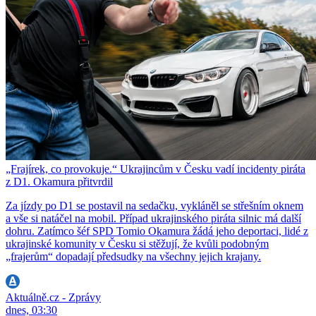
„Frajírek, co provokuje.“ Ukrajincům v Česku vadí incidenty piráta
z D1. Okamura přitvrdil
Za jízdy po D1 se postavil na sedačku, vykláněl se střešním oknem
a vše si natáčel na mobil. Případ ukrajinského piráta silnic má další
dohru. Zatímco šéf SPD Tomio Okamura žádá jeho deportaci, lidé z
ukrajinské komunity v Česku si stěžují, že kvůli podobným
„frajerům“ dopadají předsudky na všechny jejich krajany.
Aktuálně.cz - Zprávy
dnes, 03:30