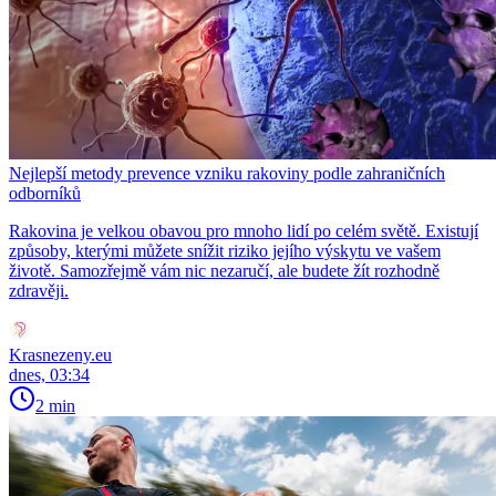
Nejlepší metody prevence vzniku rakoviny podle zahraničních
odborníků
Rakovina je velkou obavou pro mnoho lidí po celém světě. Existují
způsoby, kterými můžete snížit riziko jejího výskytu ve vašem
životě. Samozřejmě vám nic nezaručí, ale budete žít rozhodně
zdravěji.
Krasnezeny.eu
dnes, 03:34
2 min