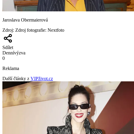
Jaroslava Obermaierová
Zdroj
:
Zdroj fotografie: Nextfoto
Sdílet
Denní
výzva
0
Reklama
Další články z
VIPživot.cz