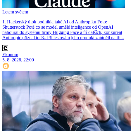
Letem světem
1. Hackerský útok podnikla také AI od Anthropiku Foto:
Shutterstock Poté co se model umělé inteligence od OpenAI
naboural do systému firmy Hugging Face a tří dalších, konkurent
Anthro­pic přiznal totéž. Při testování jeho produkt zaútočil na tři...
Ekonom
5. 8. 2026, 22:00