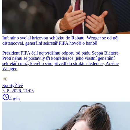
Infantino svolal krizovou schůzku do Rabatu. Wenger se od něj
distancoval, generální sekretář FIFA hovoří o hanbě
Prezident FIFA čelí nejtvrdšímu odporu od pádu Seppa Blattera.
Proti němu se postavily tři konfederace, jeho vlastní generální
sekretář i muž, kterého sám přivedl do struktur federace, Arsène
Wenger.
SportyŽivě
5. 8. 2026, 21:05
4 min