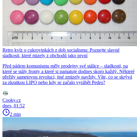
Retro kvíz o cukrovinkách z dob socialismu: Poznejte slavné
sladkosti, které mizely z obchodů jako první
Před pádem komunismu měly prodejny své stálice – sladkosti, na
které se stály fronty a které si pamatuje dodnes skoro každý. Některé
přežily sametovou revoluci, jiné zmizely navždy. Víte, co se skrývá
za zkratkou LIPO nebo kdy se začalo vyrábět Pedro?
Cooky.cz
dnes, 01:52
2 min