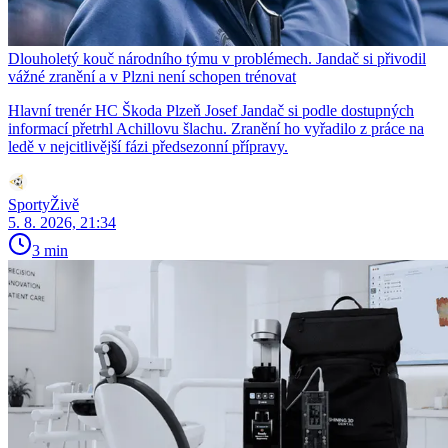
Dlouholetý kouč národního týmu v problémech. Jandač si přivodil
vážné zranění a v Plzni není schopen trénovat
Hlavní trenér HC Škoda Plzeň Josef Jandač si podle dostupných
informací přetrhl Achillovu šlachu. Zranění ho vyřadilo z práce na
ledě v nejcitlivější fázi předsezonní přípravy.
SportyŽivě
5. 8. 2026, 21:34
3 min