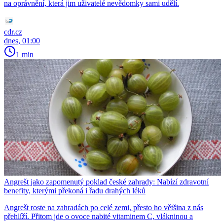
na oprávnění, která jim uživatelé nevědomky sami udělí.
cdr.cz
dnes, 01:00
1 min
Angrešt jako zapomenutý poklad české zahrady: Nabízí zdravotní
benefity, kterými překoná i řadu drahých léků
Angrešt roste na zahradách po celé zemi, přesto ho většina z nás
přehlíží. Přitom jde o ovoce nabité vitaminem C, vlákninou a