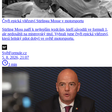
Čtyři epická vítězství Stirlinga Mosse v motorsportu
Stirling Moss patří k nejlepším jezdcům, kteří závodili ve formuli 1,
ale nedosáhli na mistrovský titul. Vybrali jsme čtyři epická vítězství,
která britský pilot dobyl ve světě motorsportu.
SvětFormule.cz
5. 8. 2026, 21:07
3 min