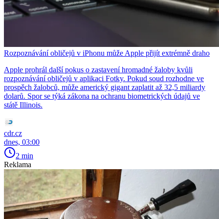
Rozpoznávání obličejů v iPhonu může Apple přijít extrémně draho
Apple prohrál další pokus o zastavení hromadné žaloby kvůli
rozpoznávání obličejů v aplikaci Fotky. Pokud soud rozhodne ve
prospěch žalobců, může americký gigant zaplatit až 32,5 miliardy
dolarů. Spor se týká zákona na ochranu biometrických údajů ve
státě Illinois.
cdr.cz
dnes, 03:00
2 min
Reklama