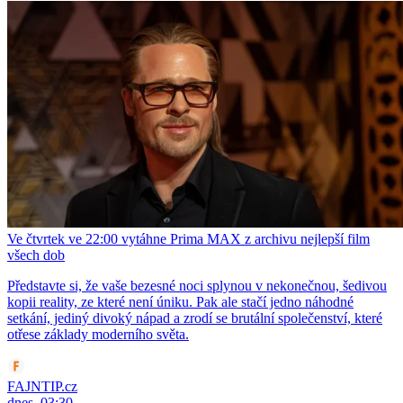
Ve čtvrtek ve 22:00 vytáhne Prima MAX z archivu nejlepší film
všech dob
Představte si, že vaše bezesné noci splynou v nekonečnou, šedivou
kopii reality, ze které není úniku. Pak ale stačí jedno náhodné
setkání, jediný divoký nápad a zrodí se brutální společenství, které
otřese základy moderního světa.
FAJNTIP.cz
dnes, 03:30