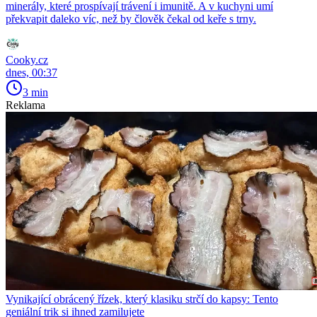
minerály, které prospívají trávení i imunitě. A v kuchyni umí
překvapit daleko víc, než by člověk čekal od keře s trny.
Cooky.cz
dnes, 00:37
3 min
Reklama
Vynikající obrácený řízek, který klasiku strčí do kapsy: Tento
geniální trik si ihned zamilujete