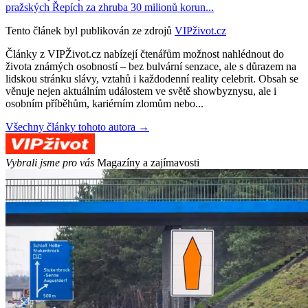
pražských Řepích za zhruba 30 milionů korun...
Tento článek byl publikován ze zdrojů
VIPživot.cz
Články z VIPŽivot.cz nabízejí čtenářům možnost nahlédnout do
života známých osobností – bez bulvární senzace, ale s důrazem na
lidskou stránku slávy, vztahů i každodenní reality celebrit. Obsah se
věnuje nejen aktuálním událostem ve světě showbyznysu, ale i
osobním příběhům, kariérním zlomům nebo...
Všechny články tohoto autora →
Vybrali jsme pro vás
Magazíny a zajímavosti