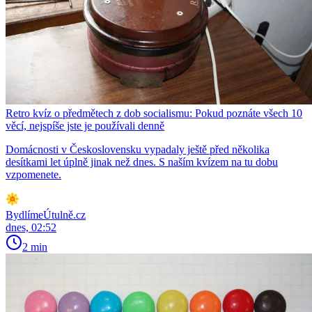
Retro kvíz o předmětech z dob socialismu: Pokud poznáte všech 10
věcí, nejspíše jste je používali denně
Domácnosti v Československu vypadaly ještě před několika
desítkami let úplně jinak než dnes. S naším kvízem na tu dobu
vzpomenete.
BydlímeÚtulně.cz
dnes, 02:52
2 min