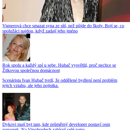
Vignerová chce smazat syna ze sítí, než půjde do školy. Bojí se, co
spolužáci najdou, když zadají jeho jméno
Rok spolu a každý spí u sebe. Hubač vysvětlil, proč nechce se
Žilkovou společnou domácnost
Scenárista Ivan Hubač tvrdí, že oddělené bydlení není problém
jejich vztahu, ale jeho pojistka.
Dykovi mají byt tam, kde průměrný developer postaví osm
garsonek. Na Vinohradech zabírají celé patro