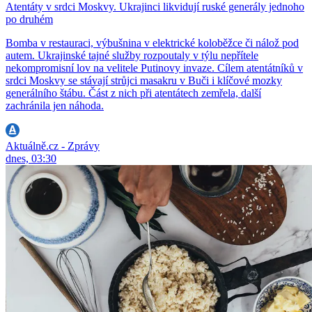
Atentáty v srdci Moskvy. Ukrajinci likvidují ruské generály jednoho
po druhém
Bomba v restauraci, výbušnina v elektrické koloběžce či nálož pod
autem. Ukrajinské tajné služby rozpoutaly v týlu nepřítele
nekompromisní lov na velitele Putinovy invaze. Cílem atentátníků v
srdci Moskvy se stávají strůjci masakru v Buči i klíčové mozky
generálního štábu. Část z nich při atentátech zemřela, další
zachránila jen náhoda.
Aktuálně.cz - Zprávy
dnes, 03:30