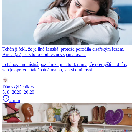
Tchán jí řekl, že je líná ženská, protože porodila císařským řezem.
Aneta (27) se z toho dodnes nevzpamatovala
Tchánova nemístná poznámka ji natolik ranila, že přemýšlí nad tím,
zda je opravdu tak špatná matka, jak si o ní myslí.
DámskýDeník.cz
5. 8. 2026, 20:20
2 min