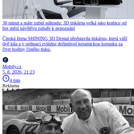
30 minut a máte zubní náhradu: 3D tiskárna velká jako krabice od
bot mění návštěvu zubaře k nepoznání
Čínská firma SHINING 3D Dental představila tiskárnu, která váží
dvě kila a v ordinaci zvládne definitivní keramickou korunku za
čtvrt hodiny čistého tisku.
Mobify.cz
5. 8. 2026, 21:23
4 min
Reklama