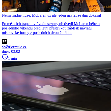
Nemá žádné iluze: McLaren už ale jeden návrat ze dna dokázal
Po měsících trápení v úvodu sezony předvedl McLaren během
posledního víkendu před letní přestávkou záblesk návratu
mistrovské formy z posledních dvou či tří let.
SvětFormule.cz
dnes, 03:02
1 min