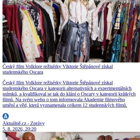
Český film Volklore režisérky Viktorie Štěpánové získal
studentského Oscara
Český film Volklore režisérky Viktorie Štěpánové získal
studentského Oscara v kategorii alternativních a experimentálních
snímků, a kvalifikoval se tak do klání o Oscary v kategorii krátkých
filmů. Na svém webu o tom informovala Akademie filmového
umění a věd, která vyznamenala celkem 12 studentských filmů.
Aktuálně.cz - Zprávy
5. 8. 2026, 20:20