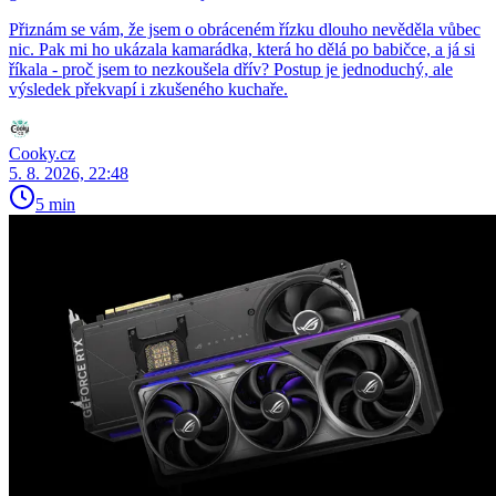
Přiznám se vám, že jsem o obráceném řízku dlouho nevěděla vůbec
nic. Pak mi ho ukázala kamarádka, která ho dělá po babičce, a já si
říkala - proč jsem to nezkoušela dřív? Postup je jednoduchý, ale
výsledek překvapí i zkušeného kuchaře.
Cooky.cz
5. 8. 2026, 22:48
5 min