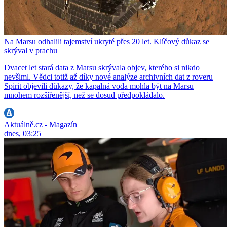
Na Marsu odhalili tajemství ukryté přes 20 let. Klíčový důkaz se
skrýval v prachu
Dvacet let stará data z Marsu skrývala objev, kterého si nikdo
nevšiml. Vědci totiž až díky nové analýze archivních dat z roveru
Spirit objevili důkazy, že kapalná voda mohla být na Marsu
mnohem rozšířenější, než se dosud předpokládalo.
Aktuálně.cz - Magazín
dnes, 03:25