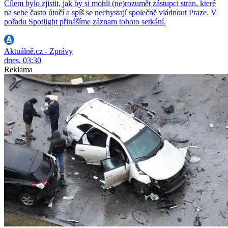
Cílem bylo zjistit, jak by si mohli (ne)rozumět zástupci stran, které
na sebe často útočí a spíš se nechystají společně vládnout Praze. V
pořadu Spotlight přinášíme záznam tohoto setkání.
Aktuálně.cz - Zprávy
dnes, 03:30
Reklama