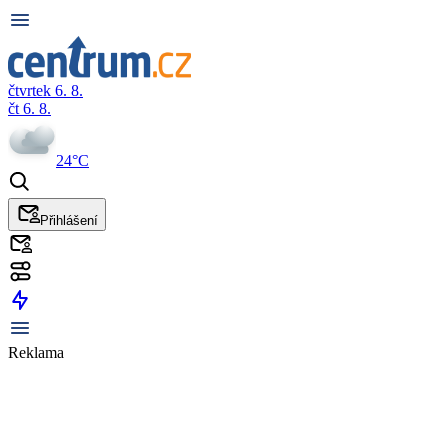
čtvrtek 6. 8.
čt 6. 8.
24°C
Přihlášení
Reklama