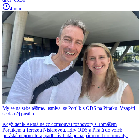
4 min
My se na sebe těšíme, usmíval se Portlík z ODS na Pirátku. Vzápětí
se do něj pustila
Když deník Aktuálně.cz domlouval rozhovory s Tomášem
Portlíkem a Terezou Nislerovou, lídry ODS a Pirátů do voleb
pražského primátora, padl návrh dát je na pár minut dohromady.