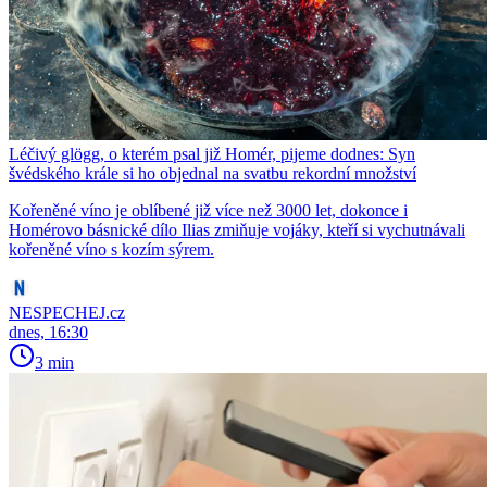
Léčivý glögg, o kterém psal již Homér, pijeme dodnes: Syn
švédského krále si ho objednal na svatbu rekordní množství
Kořeněné víno je oblíbené již více než 3000 let, dokonce i
Homérovo básnické dílo Ilias zmiňuje vojáky, kteří si vychutnávali
kořeněné víno s kozím sýrem.
NESPECHEJ.cz
dnes, 16:30
3 min