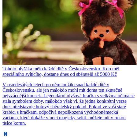
Tohoto plyšáka mělo každé dítě v Československu. Kdo měl
speciálního svítícího, dostane dnes od sběratelů až 5000 Kč
V osmdesátých letech po něm toužilo snad každé dítě v
Československu, ale jen málokdo mohl mít doma ten skutečně
nejvzácnější kousek. Legendární plyšová hračka s velkýma očima se
stala symbolem doby, málokdo však ví, že jedna konkrétní verze
dnes představuje hotový sběratelský poklad. Pokud ve vaší staré
krabici s hračkami odpočívá nepoškozená východoněmecká
varianta, která dokáže v noci magicky svítit, můžete mít v rukou
tisíce korun.