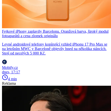
Fejkové iPhony zaplavily Barcelonu. Oranžová barva, široký modul
fotoaparátů a cena zlomek originálu
Levné androidové telefony kopírující vzhled iPhonu 17 Pro Max se
na letošním MWC v Barceloně objevily hned na několika stáncích.
Stojí od necelých 5 000 Kč.
Mobify.cz
dnes, 17:17
4 min
Reklama