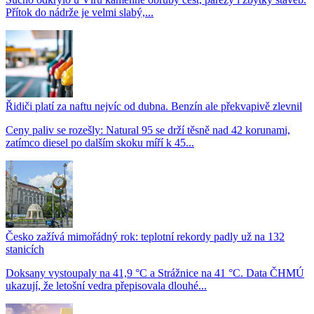
Přítok do nádrže je velmi slabý,...
Řidiči platí za naftu nejvíc od dubna. Benzín ale překvapivě zlevnil
Ceny paliv se rozešly: Natural 95 se drží těsně nad 42 korunami,
zatímco diesel po dalším skoku míří k 45...
Česko zažívá mimořádný rok: teplotní rekordy padly už na 132
stanicích
Doksany vystoupaly na 41,9 °C a Strážnice na 41 °C. Data ČHMÚ
ukazují, že letošní vedra přepisovala dlouhé...