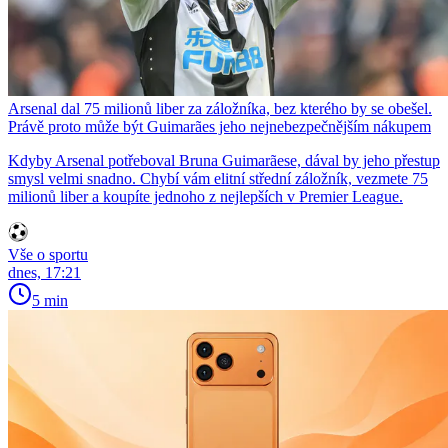
Arsenal dal 75 milionů liber za záložníka, bez kterého by se obešel.
Právě proto může být Guimarães jeho nejnebezpečnějším nákupem
Kdyby Arsenal potřeboval Bruna Guimarãese, dával by jeho přestup
smysl velmi snadno. Chybí vám elitní střední záložník, vezmete 75
milionů liber a koupíte jednoho z nejlepších v Premier League.
Vše o sportu
dnes, 17:21
5 min