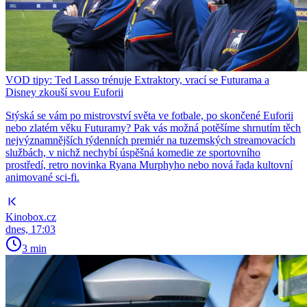
VOD tipy: Ted Lasso trénuje Extraktory, vrací se Futurama a
Disney zkouší svou Euforii
Stýská se vám po mistrovství světa ve fotbale, po skončené Euforii
nebo zlatém věku Futuramy? Pak vás možná potěšíme shrnutím těch
nejvýznamnějších týdenních premiér na tuzemských streamovacích
službách, v nichž nechybí úspěšná komedie ze sportovního
prostředí, retro novinka Ryana Murphyho nebo nová řada kultovní
animované sci-fi.
Kinobox.cz
dnes, 17:03
3 min