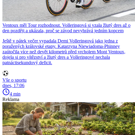
Ventoux měl Tour rozhodnout. Volleringová si vzala žlutý dres až o
den později a ukázala, proč se závod nevyhrává jedním kopcem
Ještě v pátek večer vypadala Demi Volleringová jako jedna z
poražených královské etapy. Katarzyna Niewiadoma-Phinney
zaútočila více než devět kilometrů před vrcholem Mont Ventoux,
dojela si pro vítězství a žlutý dres a Volleringové nechala
patnáctisekundový deficit.
Vše o sportu
dnes, 17:06
4 min
Reklama