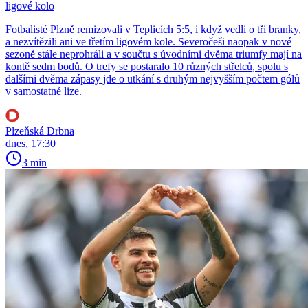
ligové kolo
Fotbalisté Plzně remizovali v Teplicích 5:5, i když vedli o tři branky,
a nezvítězili ani ve třetím ligovém kole. Severočeši naopak v nové
sezoně stále neprohráli a v součtu s úvodními dvěma triumfy mají na
kontě sedm bodů. O trefy se postaralo 10 různých střelců, spolu s
dalšími dvěma zápasy jde o utkání s druhým nejvyšším počtem gólů
v samostatné lize.
Plzeňská Drbna
dnes, 17:30
3 min