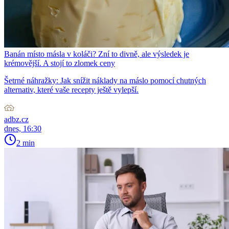
Banán místo másla v koláči? Zní to divně, ale výsledek je
krémovější. A stojí to zlomek ceny
Šetrné náhražky: Jak snížit náklady na máslo pomocí chutných
alternativ, které vaše recepty ještě vylepší.
adbz.cz
dnes, 16:30
2 min