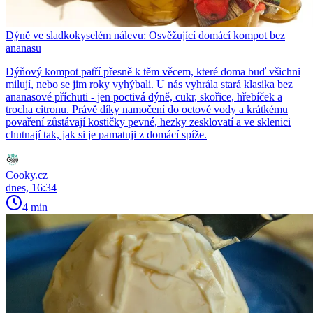
Dýně ve sladkokyselém nálevu: Osvěžující domácí kompot bez
ananasu
Dýňový kompot patří přesně k těm věcem, které doma buď všichni
milují, nebo se jim roky vyhýbali. U nás vyhrála stará klasika bez
ananasové příchuti - jen poctivá dýně, cukr, skořice, hřebíček a
trocha citronu. Právě díky namočení do octové vody a krátkému
povaření zůstávají kostičky pevné, hezky zesklovatí a ve sklenici
chutnají tak, jak si je pamatuji z domácí spíže.
Cooky.cz
dnes, 16:34
4 min