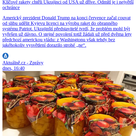
Klíčové rakety chtěli Ukrajinci od USA už dříve. Odmítl je i největší
ochránce
Americký prezident Donald Trump na konci července začal couvat
od slibu udělit Kyjevu licenci na výrobu raket do obranného
systému Patriot. Ukrajinští představitelé tvrdí, že problém mohl být
vyřešen už dávno. O stejné povolení totiž žádali už před dvěma lety
předchozí americkou vládu: z Washingtonu však tehdy bez
jakéhokoliv vysvětlení dorazilo strohé „ne“.
Aktuálně.cz - Zprávy
dnes, 16:40