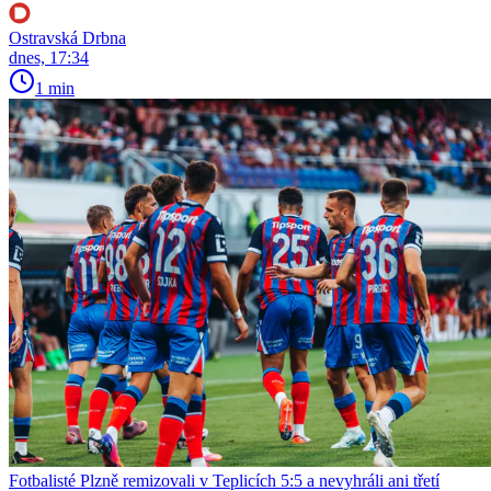
Ostravská Drbna
dnes, 17:34
1 min
Fotbalisté Plzně remizovali v Teplicích 5:5 a nevyhráli ani třetí