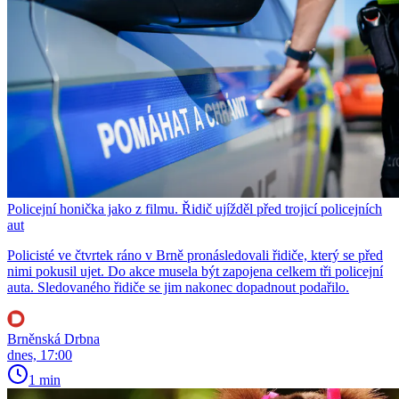
Policejní honička jako z filmu. Řidič ujížděl před trojicí policejních
aut
Policisté ve čtvrtek ráno v Brně pronásledovali řidiče, který se před
nimi pokusil ujet. Do akce musela být zapojena celkem tři policejní
auta. Sledovaného řidiče se jim nakonec dopadnout podařilo.
Brněnská Drbna
dnes, 17:00
1 min