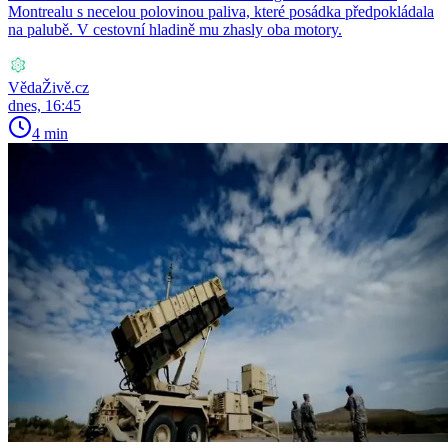
Montrealu s necelou polovinou paliva, které posádka předpokládala
na palubě. V cestovní hladině mu zhasly oba motory.
VědaŽivě.cz
dnes, 16:45
4 min