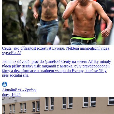
Ceuta jako příležitost rozeštvat Evropu. Některá manipulační videa
vytvořila AI
Jedním z důvodů, proč do španělské Ceuty na severu Afriky minulý
týden přišly desítky tisíc migrantů z Maroka, byly pravděpodobně i
fámy a dezinformace o snadném vstupu do Evropy, které se šířily
přes sociální sítě.
Aktuálně.cz - Zprávy
dnes, 16:25