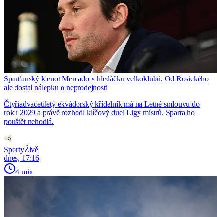
Sparťanský klenot Mercado v hledáčku velkoklubů. Od Rosického
ale dostal nálepku o neprodejnosti
Čtyřiadvacetiletý ekvádorský křídelník má na Letné smlouvu do
roku 2029 a právě rozhodl klíčový duel Ligy mistrů. Sparta ho
pouštět nehodlá.
SportyŽivě
dnes, 17:16
4 min