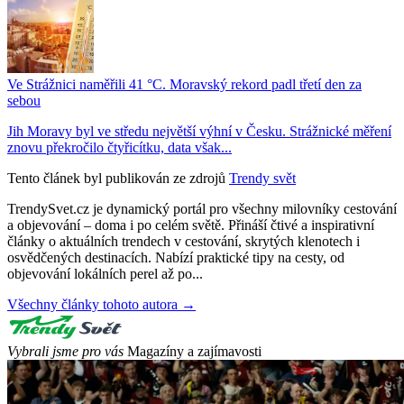
Ve Strážnici naměřili 41 °C. Moravský rekord padl třetí den za
sebou
Jih Moravy byl ve středu největší výhní v Česku. Strážnické měření
znovu překročilo čtyřicítku, data však...
Tento článek byl publikován ze zdrojů
Trendy svět
TrendySvet.cz je dynamický portál pro všechny milovníky cestování
a objevování – doma i po celém světě. Přináší čtivé a inspirativní
články o aktuálních trendech v cestování, skrytých klenotech i
osvědčených destinacích. Nabízí praktické tipy na cesty, od
objevování lokálních perel až po...
Všechny články tohoto autora →
Vybrali jsme pro vás
Magazíny a zajímavosti