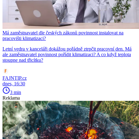
Má zaměstnavatel dle českých zákonů povinnost instalovat na
pracovišti klimatizaci?
Letní vedra v kanceláři dokážou pořádně ztrpčit pracovní den. Má
ale zaměstnavatel povinnost pořídit klimatizaci? A co když teplota
stoupne nad třicítku?
FAJNTIP.cz
dnes, 16:30
3 min
Reklama