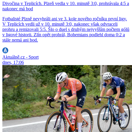
Divočina v Teplicích. Plzeň vedla v 10. minutě 3:0, prohrávala 4:5 a
nakonec má bod
Fotbalisté Plzně nevyhráli ani ve 3. kole nového ročníku první ligy.
V Teplicích vedli už v 10. minutě 3:0, nakonec však odvraceli
prohru a remizovali 5:5. Šlo o duel s druhým nejvyšším počtem gólů
v ligové historii. Zlín opět prohrál, Bohemians podlehl doma 0:2 a
stále nemá ani bod.
Aktuálně.cz - Sport
dnes, 17:06