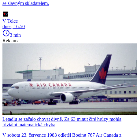
se slavným skladatelem.
V Telce
dnes, 16:50
3 min
Reklama
Letadlu se začalo chovat divně. Za 63 minut čiré hrůzy mohla
triviální matematická chyba
V sobotu 23. července 1983 odletěl Boeing 767 Air Canada z