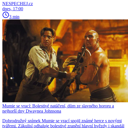
NESPECHEJ.cz
dnes, 17:00
3 min
Mumie se vrací: Bolestivé natáčení, dům ze slavného hororu a
nejhorší dny Dwaynea Johnsona
Dobrodružný snímek Mumie se vrací spojil známé herce s novými
tvářemi. Zákulisí odhaluje bolestivé zranění hlavní hvězdy i skandál