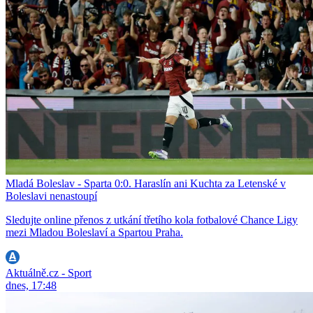
Mladá Boleslav - Sparta 0:0. Haraslín ani Kuchta za Letenské v
Boleslavi nenastoupí
Sledujte online přenos z utkání třetího kola fotbalové Chance Ligy
mezi Mladou Boleslaví a Spartou Praha.
Aktuálně.cz - Sport
dnes, 17:48