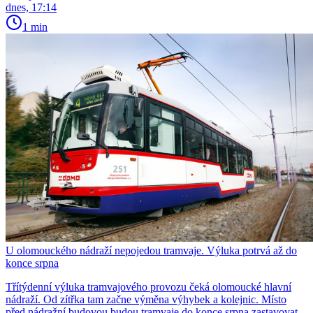
dnes, 17:14
1 min
U olomouckého nádraží nepojedou tramvaje. Výluka potrvá až do
konce srpna
Třítýdenní výluka tramvajového provozu čeká olomoucké hlavní
nádraží. Od zítřka tam začne výměna výhybek a kolejnic. Místo
před nádražní budovou budou tramvaje do konce srpna zastavovat