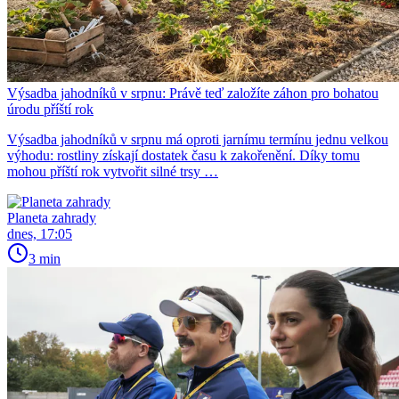
Výsadba jahodníků v srpnu: Právě teď založíte záhon pro bohatou
úrodu příští rok
Výsadba jahodníků v srpnu má oproti jarnímu termínu jednu velkou
výhodu: rostliny získají dostatek času k zakořenění. Díky tomu
mohou příští rok vytvořit silné trsy …
Planeta zahrady
dnes, 17:05
3 min