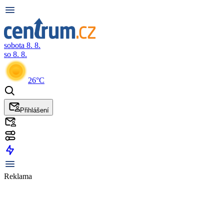
sobota 8. 8.
so 8. 8.
26°C
Přihlášení
Reklama