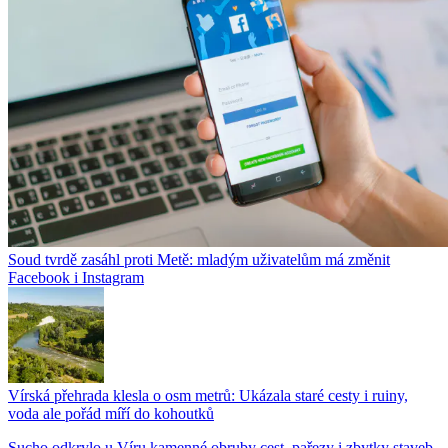
Soud tvrdě zasáhl proti Metě: mladým uživatelům má změnit
Facebook i Instagram
Vírská přehrada klesla o osm metrů: Ukázala staré cesty i ruiny,
voda ale pořád míří do kohoutků
Sucho odkrylo u Víru kamenné obruby cest, pařezy i zbytky staveb.