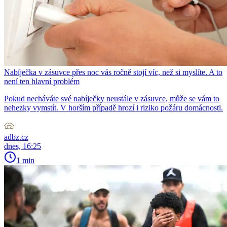
Nabíječka v zásuvce přes noc vás ročně stojí víc, než si myslíte. A to
není ten hlavní problém
Pokud necháváte své nabíječky neustále v zásuvce, může se vám to
nehezky vymstít. V horším případě hrozí i riziko požáru domácnosti.
adbz.cz
dnes, 16:25
1 min