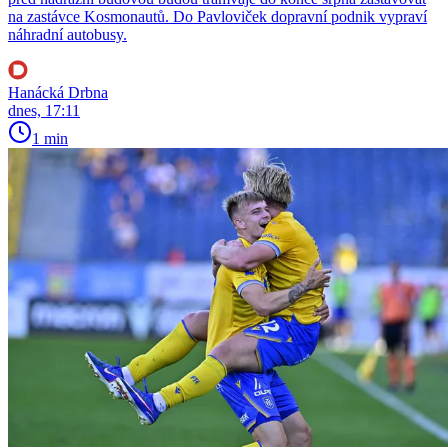
na zastávce Kosmonautů. Do Pavloviček dopravní podnik vypraví
náhradní autobusy.
Hanácká Drbna
dnes, 17:11
1 min