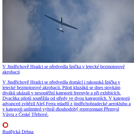
V Jindřichově Hradci se předvedla špička v letecké bezmotorové
akrobacii
V Jindřichově Hradci se předvedla domácí i rakouská špička v
letecké bezmotorové akrobacii. Piloti kluzáků se dnes stovkám
diváků ukázali v nesoutěžní kategorii freestyle a při exhibicích.
Dvacítka pilotů soutěžila od středy ve dvou kategoriích. V kategorii
advanced zvítězil Aleš Ferra mladší z jindřichohradecké aeroklubu a
v kategorii unlimited vyhrál dlouhodobý reprezentant Přemysl
Vávra z České Třebové.
Budějcká Drbna