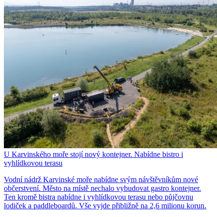
U Karvinského moře stojí nový kontejner. Nabídne bistro i
vyhlídkovou terasu
Vodní nádrž Karvinské moře nabídne svým návštěvníkům nové
občerstvení. Město na místě nechalo vybudovat gastro kontejner.
Ten kromě bistra nabídne i vyhlídkovou terasu nebo půjčovnu
lodiček a paddleboardů. Vše vyjde přibližně na 2,6 milionu korun.