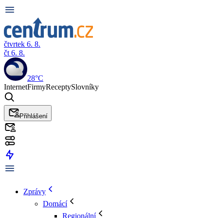
čtvrtek 6. 8.
čt 6. 8.
28°C
Internet
Firmy
Recepty
Slovníky
Přihlášení
Zprávy
Domácí
Regionální