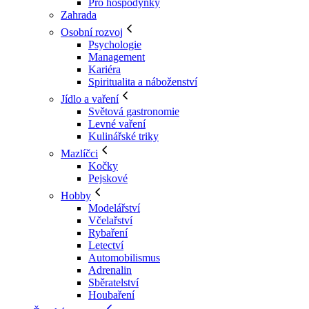
Pro hospodyňky
Zahrada
Osobní rozvoj
Psychologie
Management
Kariéra
Spiritualita a náboženství
Jídlo a vaření
Světová gastronomie
Levné vaření
Kulinářské triky
Mazlíčci
Kočky
Pejskové
Hobby
Modelářství
Včelařství
Rybaření
Letectví
Automobilismus
Adrenalin
Sběratelství
Houbaření