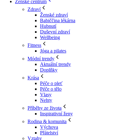
Ženské centrum
Zdraví
Ženské zdraví
Babiččina lékárna
Hubnutí
Duševní zdraví
Wellbeing
Fitness
Jóga a pilates
Módní trendy
Aktuální trendy
Doplňky
Krása
Péče o pleť
Péče o tělo
Vlasy
Nehty
Příběhy ze života
Inspirativní ženy
Rodina & komunita
Výchova
Přátelství
Vztahy