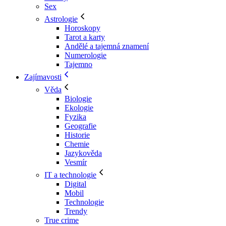
Sex
Astrologie
Horoskopy
Tarot a karty
Andělé a tajemná znamení
Numerologie
Tajemno
Zajímavosti
Věda
Biologie
Ekologie
Fyzika
Geografie
Historie
Chemie
Jazykověda
Vesmír
IT a technologie
Digital
Mobil
Technologie
Trendy
True crime