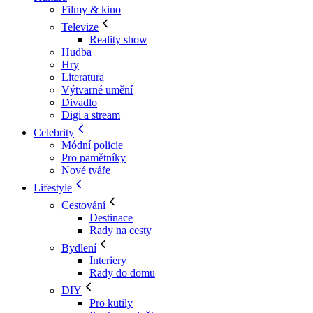
Filmy & kino
Televize
Reality show
Hudba
Hry
Literatura
Výtvarné umění
Divadlo
Digi a stream
Celebrity
Módní policie
Pro pamětníky
Nové tváře
Lifestyle
Cestování
Destinace
Rady na cesty
Bydlení
Interiery
Rady do domu
DIY
Pro kutily