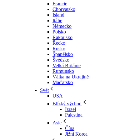
Francie
Chorvatsko
Island
Itálie
Německo
Polsko
Rakousko
Řecko
Rusko
Španělsko
Švédsko
Velká Británie
Rumunsko
Válka na Ukrajině
Maďarsko
Svět
USA
Blízký východ
Izrael
Palestina
Asie
Čína
Jižní Korea