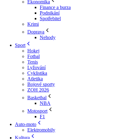
Ekonomika
Finance a burza
Podnikání
Spotřebitel
Krimi
Doprava
Nehody
Sport
Hokej
Fotbal
Tenis
Lyžování
Cyklistika
Atletika
Bojové sporty
ZOH 2026
Basketbal
NBA
Motosport
F1
Auto-moto
Elektromobily
Kultura