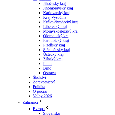
Jihočeský kraj
Jihomoravský kraj
Karlovarský kraj
Kraj Vysočina
Králověhradecký kraj
Liberecký kraj
Moravskoslezský kraj
Olomoucký kraj
Pardubický kraj
Plzeňský kraj
Středočeský kraj
Ústecký kraj
Zlínský kraj
Praha
Brno
Ostrava
Školství
Zdravotnictví
Politika
O počasí
Volby 2026
Zahraničí
Evropa
Slovensko