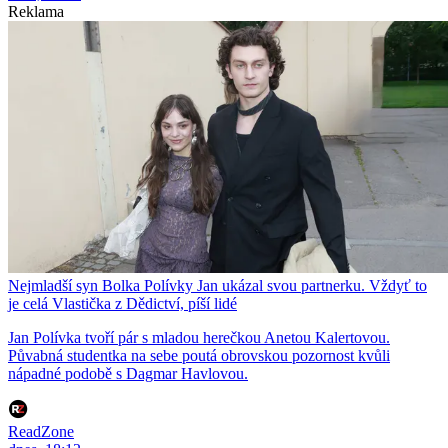
Reklama
Nejmladší syn Bolka Polívky Jan ukázal svou partnerku. Vždyť to
je celá Vlastička z Dědictví, píší lidé
Jan Polívka tvoří pár s mladou herečkou Anetou Kalertovou.
Půvabná studentka na sebe poutá obrovskou pozornost kvůli
nápadné podobě s Dagmar Havlovou.
ReadZone