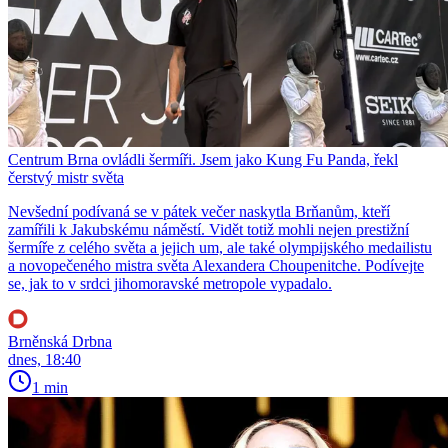
Centrum Brna ovládli šermíři. Jsem jako Kung Fu Panda, řekl
čerstvý mistr světa
Nevšední podívaná se v pátek večer naskytla Brňanům, kteří
zamířili k Jakubskému náměstí. Vidět totiž mohli nejen prestižní
šermíře z celého světa a jejich um, ale také olympijského medailistu
a novopečeného mistra světa Alexandera Choupenitche. Podívejte
se, jak to v srdci jihomoravské metropole vypadalo.
Brněnská Drbna
dnes, 18:40
1 min