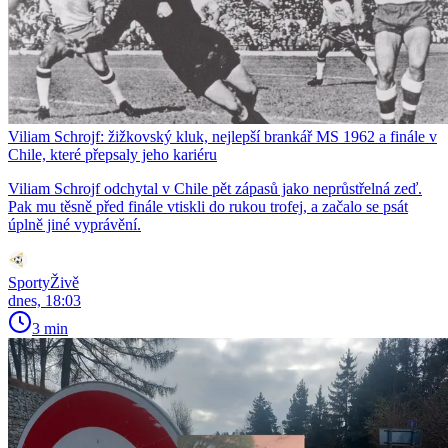
Viliam Schrojf: žižkovský kluk, nejlepší brankář MS 1962 a finále v
Chile, které přepsaly jeho kariéru
Viliam Schrojf odchytal v Chile pět zápasů jako neprůstřelná zeď.
Pak mu těsně před finále vtiskli do rukou trofej, a začalo se psát
úplně jiné vyprávění.
SportyŽivě
dnes, 18:03
3 min