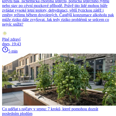
krevní tlak, ischemická choroba srdeční, porucha srdečního rytmu
nebo stav po cévní mozkové příhodě. Právě tito lidé mohou hůře
zvládat vysoké letní teploty, dehydrataci, větší fyzickou zátěž i
změny režimu během dovolených. Častější konzumace alkoholu pak
může riziko dále zvyšovat. Jak tedy riziko problémů se srdcem co
nejvíc snížit?
Plné zdraví
dnes, 19:43
5 min
Co udělat s rajčaty v srpnu: 7 kroků, které pomohou dozrát
posledním plodům