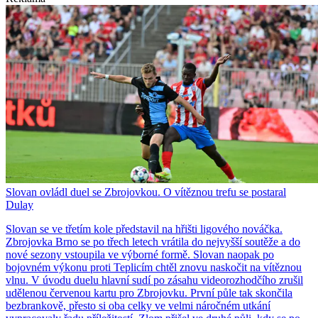
Slovan ovládl duel se Zbrojovkou. O vítěznou trefu se postaral
Dulay
Slovan se ve třetím kole představil na hřišti ligového nováčka.
Zbrojovka Brno se po třech letech vrátila do nejvyšší soutěže a do
nové sezony vstoupila ve výborné formě. Slovan naopak po
bojovném výkonu proti Teplicím chtěl znovu naskočit na vítěznou
vlnu. V úvodu duelu hlavní sudí po zásahu videorozhodčího zrušil
udělenou červenou kartu pro Zbrojovku. První půle tak skončila
bezbrankově, přesto si oba celky ve velmi náročném utkání