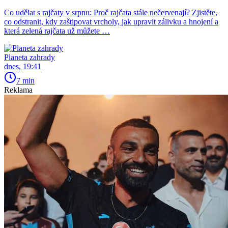
Co udělat s rajčaty v srpnu: Proč rajčata stále nečervenají? Zjistěte,
co odstranit, kdy zaštipovat vrcholy, jak upravit zálivku a hnojení a
která zelená rajčata už můžete …
Planeta zahrady
dnes, 19:41
7 min
Reklama