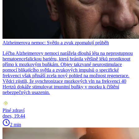
Alzheimerova nemoc: Světlo a zvuk zpomalují průběh
Léčba Alzheimerovy nemoci narážela dlouhá léta na neprostupnou
hematoencefalickou bariéru, která bránila většině léků proniknout
přímo k mozkovým buňkám. Objev takzvané neurostimulace
pomocí blikajícího světla a zvukových impulsů o specifické
frekvenci však přináší zcela nový pohled na možnost regenerace.
Vědci zjistili, že synchronizace mozkových vln na frekvenci 40
Hertzů dokáže stimulovat imunitní buňky v mozku k čištění
nebezpečných usazenin.
Plné zdraví
dnes, 19:44
2 min