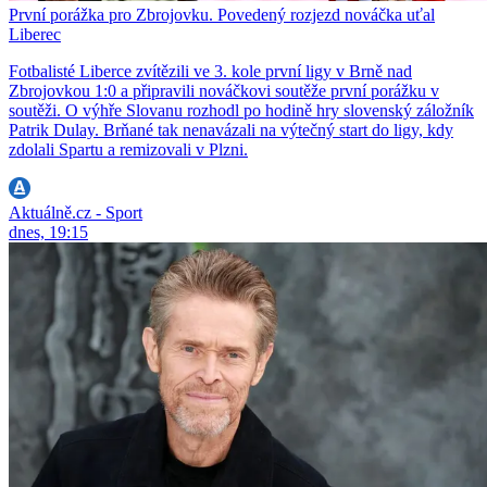
První porážka pro Zbrojovku. Povedený rozjezd nováčka uťal
Liberec
Fotbalisté Liberce zvítězili ve 3. kole první ligy v Brně nad
Zbrojovkou 1:0 a připravili nováčkovi soutěže první porážku v
soutěži. O výhře Slovanu rozhodl po hodině hry slovenský záložník
Patrik Dulay. Brňané tak nenavázali na výtečný start do ligy, kdy
zdolali Spartu a remizovali v Plzni.
Aktuálně.cz - Sport
dnes, 19:15