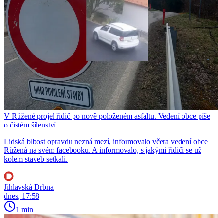
V Růžené projel řidič po nově položeném asfaltu. Vedení obce píše
o čistém šílenství
Lidská blbost opravdu nezná mezí, informovalo včera vedení obce
Růžená na svém facebooku. A informovalo, s jakými řidiči se už
kolem staveb setkali.
Jihlavská Drbna
dnes, 17:58
1 min