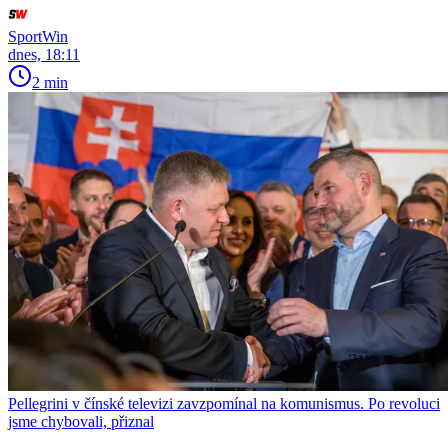
SportWin
dnes, 18:11
2 min
Pellegrini v čínské televizi zavzpomínal na komunismus. Po revoluci
jsme chybovali, přiznal