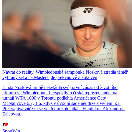
Návrat do reality. Wimbledonská šampionka Nosková ztratila téměř
vyhraný set a na Masters jde překvapivě z kola ven
Linda Nosková hrubě nezvládla svůj první zápas od životního
triumfu ve Wimbledonu. Perspektivní česká reprezentantka na
turnaji WTA 1000 v Torontu podlehla Američance Caty
McNallyové 6:7, 1:6, když v úvodní sadě neudržela vedení 5:1.
Překvapivá vítězka se ve třetím kole utká s Filipínkou Alexandrou
Ealaovou.
SportWin