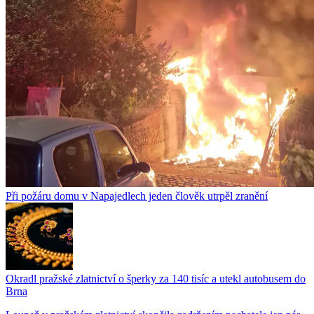
Při požáru domu v Napajedlech jeden člověk utrpěl zranění
Okradl pražské zlatnictví o šperky za 140 tisíc a utekl autobusem do
Brna