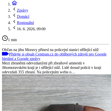
Zprávy
Domácí
Regionální
16. 6. 2026, 09:00
1 min
Občan na jihu Moravy přinesl na policejní stanici střílející nůž
Přidejte si obsah Centrum.cz do oblíbených zdrojů pro Google
hledání a Google zprávy
Mezi zbraněmi odevzdanými při zbraňové amnestii v
Jihomoravském kraji je i střílející nůž. Lidé dosud policii v kraji
odevzdali 355 zbraní. Na policejním webu o…