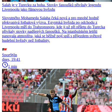
Salah je v Turecku za boha. Stovky fanoušků přivítaly legendu
Liverpoolu jako filmovou hvězdu
Slovutného Mohameda Salaha čeká nová a pro mnohé hodně
překvapivá fotbalová výzva. Egyptská hvězda po odchodu z
Liverpoolu míří do Trabzonsporu, kde ji už při příletu do Turecka
přivítaly stovky nadšených fanoušků. Na istanbulském letišti
panovala atmosféra, jaká se běžně pojí spíš s příjezdem světové
hudební hvězdy než fotbalisty.
SportWin
dnes, 19:41
1 min