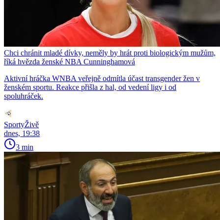
Chci chránit mladé dívky, neměly by hrát proti biologickým mužům,
říká hvězda ženské NBA Cunninghamová
Aktivní hráčka WNBA veřejně odmítla účast transgender žen v
ženském sportu. Reakce přišla z hal, od vedení ligy i od
spoluhráček.
SportyŽivě
dnes, 19:38
3 min