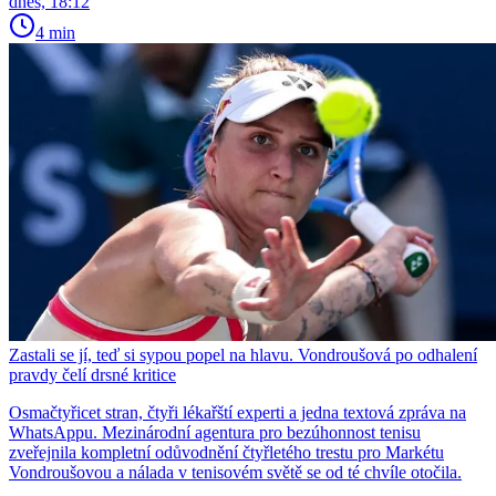
dnes, 18:12
4 min
Zastali se jí, teď si sypou popel na hlavu. Vondroušová po odhalení
pravdy čelí drsné kritice
Osmačtyřicet stran, čtyři lékařští experti a jedna textová zpráva na
WhatsAppu. Mezinárodní agentura pro bezúhonnost tenisu
zveřejnila kompletní odůvodnění čtyřletého trestu pro Markétu
Vondroušovou a nálada v tenisovém světě se od té chvíle otočila.