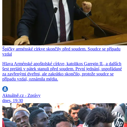
Špičky arménské církve skončily před soudem. Soudce se případu
vzdal
Hlava Arménské apoštolské církve, katolikos Garegin II., a dalších
šest prelátů v pátek stanuli před soudem. První jednání, uspořádané
za zavřenými dveřmi, ale zakrátko skončilo, protože soudce se
případu vzdal, oznámila média.
Aktuálně.cz - Zprávy
dnes, 19:30