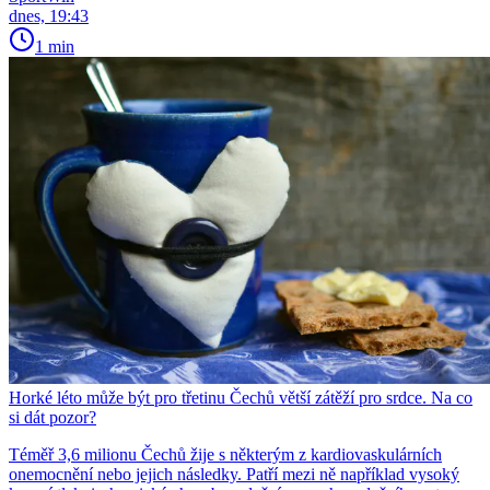
dnes, 19:43
1 min
Horké léto může být pro třetinu Čechů větší zátěží pro srdce. Na co
si dát pozor?
Téměř 3,6 milionu Čechů žije s některým z kardiovaskulárních
onemocnění nebo jejich následky. Patří mezi ně například vysoký