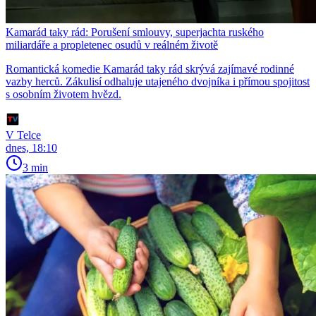
Kamarád taky rád: Porušení smlouvy, superjachta ruského
miliardáře a propletenec osudů v reálném životě
Romantická komedie Kamarád taky rád skrývá zajímavé rodinné
vazby herců. Zákulisí odhaluje utajeného dvojníka i přímou spojitost
s osobním životem hvězd.
V Telce
dnes, 18:10
3 min