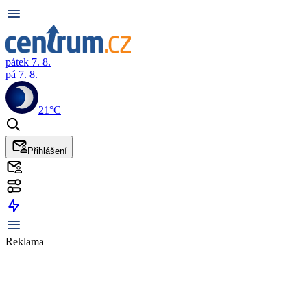
pátek 7. 8.
pá 7. 8.
21°C
Přihlášení
Reklama