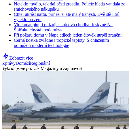
Neteklo mýdlo, tak dal pěstí zrcadlu. Policie hledá vandala ze
smíchovského nákupáku
Chtěl ukrást naftu, přinesl si ale malý kanystr. Dvě stě litrů
vyteklo na zem
Videomapping i pulzující srdcová chodba. Jeskyně Na
Špičáku chystá modernizaci
Při požáru domu v Napajedlech jeden člověk utrpěl zranění
Černá kostka zvládne i tropické teploty. S chlazením
pomůžou moderní technologie
Zobrazit více
Zprávy
Domácí
Regionální
Vybrali jsme pro vás
Magazíny a zajímavosti