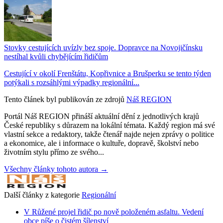
Stovky cestujících uvízly bez spoje. Dopravce na Novojičínsku
nestíhal kvůli chybějícím řidičům
Cestující v okolí Frenštátu, Kopřivnice a Brušperku se tento týden
potýkali s rozsáhlými výpadky regionální...
Tento článek byl publikován ze zdrojů
Náš REGION
Portál Náš REGION přináší aktuální dění z jednotlivých krajů
České republiky s důrazem na lokální témata. Každý region má své
vlastní sekce a redaktory, takže čtenář najde nejen zprávy o politice
a ekonomice, ale i informace o kultuře, dopravě, školství nebo
životním stylu přímo ze svého...
Všechny články tohoto autora →
Další články z kategorie
Regionální
V Růžené projel řidič po nově položeném asfaltu. Vedení
obce píše o čistém šílenství