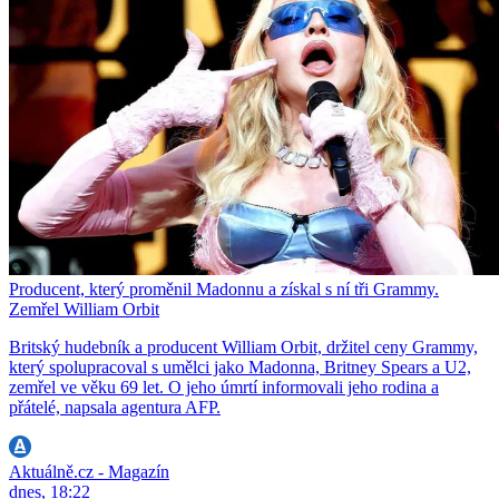
Producent, který proměnil Madonnu a získal s ní tři Grammy.
Zemřel William Orbit
Britský hudebník a producent William Orbit, držitel ceny Grammy,
který spolupracoval s umělci jako Madonna, Britney Spears a U2,
zemřel ve věku 69 let. O jeho úmrtí informovali jeho rodina a
přátelé, napsala agentura AFP.
Aktuálně.cz - Magazín
dnes, 18:22