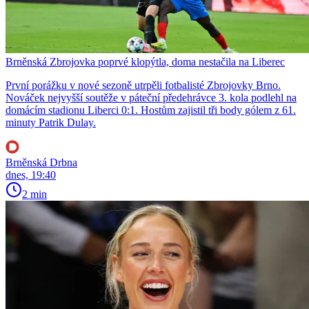
Brněnská Zbrojovka poprvé klopýtla, doma nestačila na Liberec
První porážku v nové sezoně utrpěli fotbalisté Zbrojovky Brno.
Nováček nejvyšší soutěže v páteční předehrávce 3. kola podlehl na
domácím stadionu Liberci 0:1. Hostům zajistil tři body gólem z 61.
minuty Patrik Dulay.
Brněnská Drbna
dnes, 19:40
2 min