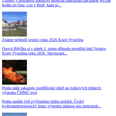
Loupež v pražském zlatnictví skončila zadržením pachatele jen pár
hodin po činu, a to v Brně, kam se...
Známe nejlepší vesnici roku 2026 Kraje Vysočina
Osová Bítýška si v pátek 1. srpna připsala prestižní titul Vesnice
Kraje Vysočina roku 2026. Slavnostní...
Praha stále zakazuje rozdělávání ohně na rizikových místech,
výstraha ČHMÚ trvá
Praha nadále čelí zvýšenému riziku požárů. Český
hydrometeorologický ústav výstrahu platnou pro metropoli...