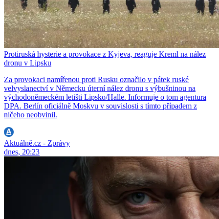
Protiruská hysterie a provokace z Kyjeva, reaguje Kreml na nález
dronu v Lipsku
Za provokaci namířenou proti Rusku označilo v pátek ruské
velvyslanectví v Německu úterní nález dronu s výbušninou na
východoněmeckém letišti Lipsko/Halle. Informuje o tom agentura
DPA. Berlín oficiálně Moskvu v souvislosti s tímto případem z
ničeho neobvinil.
Aktuálně.cz - Zprávy
dnes, 20:23