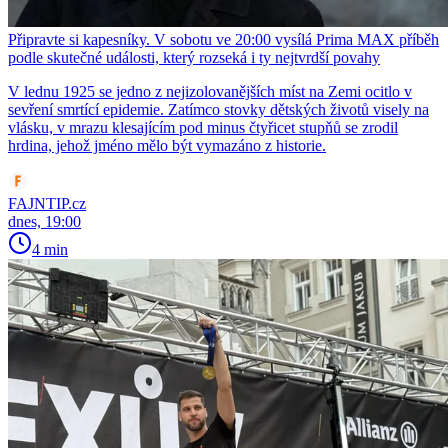
Připravte si kapesníky. V sobotu ve 20:00 vysílá Prima MAX příběh
podle skutečné události, který rozseká i ty nejtvrdší povahy
V lednu 1925 se jedno z nejizolovanějších míst na Zemi ocitlo v
sevření smrtící epidemie. Zatímco stovky dětských životů visely na
vlásku, v mrazu klesajícím pod minus čtyřicet stupňů se zrodil
hrdina, jehož jméno mělo být vymazáno z historie.
FAJNTIP.cz
dnes, 19:00
4 min