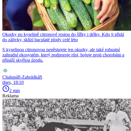
Okurky po kyselině citronové rostou do šířky i délky. Kdo ji přidá
do zálivky, sklízí baculaté plody celé léto
S kyselinou citronovou nepěstujete jen okurky, ale také robustní
zahradní ekosystém, který podporuje růst, bojuje proti chorobám a
přináší skvělou úrodu.
Chalupáři-Zahrádkáři
dnes, 18:10
2 min
Reklama