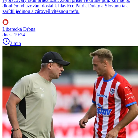
vypracovaly řadu příležitostí. Zlom přišel ve druhé půli, kdy se po
dlouhém vhazování dostal k hlavičce Patrik Dulay a Slovanu tak
zařídil jedinou a zároveň vítěznou trefu.
Liberecká Drbna
dnes, 19:24
2 min