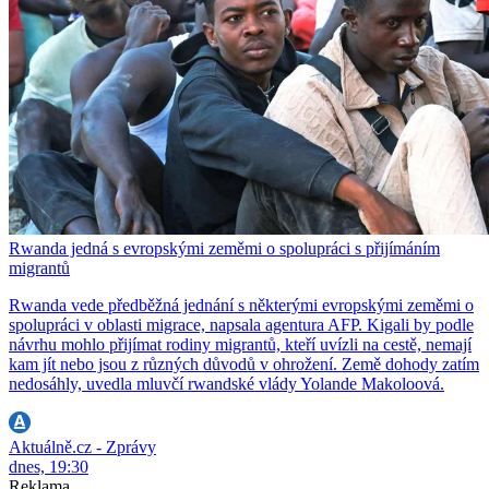
Rwanda jedná s evropskými zeměmi o spolupráci s přijímáním
migrantů
Rwanda vede předběžná jednání s některými evropskými zeměmi o
spolupráci v oblasti migrace, napsala agentura AFP. Kigali by podle
návrhu mohlo přijímat rodiny migrantů, kteří uvízli na cestě, nemají
kam jít nebo jsou z různých důvodů v ohrožení. Země dohody zatím
nedosáhly, uvedla mluvčí rwandské vlády Yolande Makoloová.
Aktuálně.cz - Zprávy
dnes, 19:30
Reklama