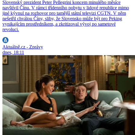
Slovenský prezident Peter Pellegrini koncem minulého měsíce
navštívil Čínu. V rámci třídenního pobytu v lidové republice mimo
jiné kývnul na rozhovor pro tamější státní televizi CGTN. V něm
nešetřil chválou Číny, sliby, že Slovensko může být pro Peking
vynikajícím prostředníkem, a zkritizoval vývoj po sametové
revoluci.
Aktuálně.cz - Zprávy
dnes, 18:11