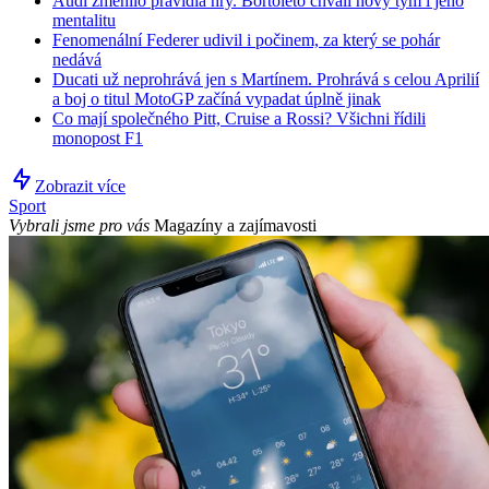
Audi změnilo pravidla hry. Bortoleto chválí nový tým i jeho
mentalitu
Fenomenální Federer udivil i počinem, za který se pohár
nedává
Ducati už neprohrává jen s Martínem. Prohrává s celou Aprilií
a boj o titul MotoGP začíná vypadat úplně jinak
Co mají společného Pitt, Cruise a Rossi? Všichni řídili
monopost F1
Zobrazit více
Sport
Vybrali jsme pro vás
Magazíny a zajímavosti