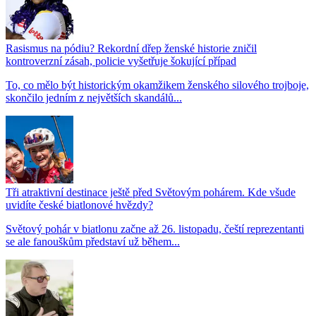
Rasismus na pódiu? Rekordní dřep ženské historie zničil
kontroverzní zásah, policie vyšetřuje šokující případ
To, co mělo být historickým okamžikem ženského silového trojboje,
skončilo jedním z největších skandálů...
Tři atraktivní destinace ještě před Světovým pohárem. Kde všude
uvidíte české biatlonové hvězdy?
Světový pohár v biatlonu začne až 26. listopadu, čeští reprezentanti
se ale fanouškům představí už během...