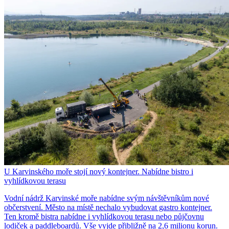
U Karvinského moře stojí nový kontejner. Nabídne bistro i
vyhlídkovou terasu
Vodní nádrž Karvinské moře nabídne svým návštěvníkům nové
občerstvení. Město na místě nechalo vybudovat gastro kontejner.
Ten kromě bistra nabídne i vyhlídkovou terasu nebo půjčovnu
lodiček a paddleboardů. Vše vyjde přibližně na 2,6 milionu korun.