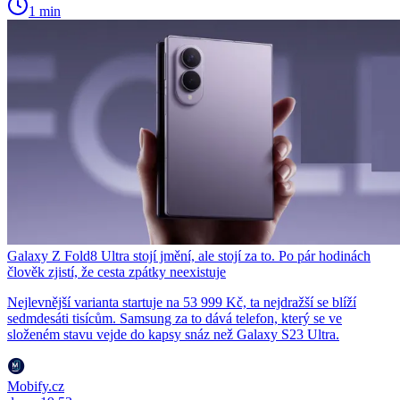
1 min
Galaxy Z Fold8 Ultra stojí jmění, ale stojí za to. Po pár hodinách
člověk zjistí, že cesta zpátky neexistuje
Nejlevnější varianta startuje na 53 999 Kč, ta nejdražší se blíží
sedmdesáti tisícům. Samsung za to dává telefon, který se ve
složeném stavu vejde do kapsy snáz než Galaxy S23 Ultra.
Mobify.cz