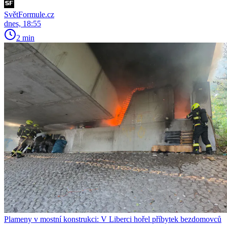
SvětFormule.cz
dnes, 18:55
2 min
Plameny v mostní konstrukci: V Liberci hořel příbytek bezdomovců