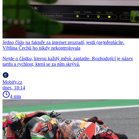
Jedno číslo na faktuře za internet prozradí, jestli (ne)přeplácíte.
Většina Čechů ho nikdy nekontrolovala
Nejde o částku, kterou každý měsíc zaplatíte. Rozhodující je název
tarifu a rychlost, která se za ním skrývá.
Mobify.cz
dnes, 18:14
4 min