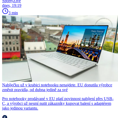
SportyŽivě
dnes, 19:19
3 min
Nabíječku už v krabici notebooku nenajdete. EU donutila výrobce
změnit pravidla, od dubna jedině za své
Pro notebooky prodávané v EU platí povinnost nabíjení přes USB-
C, a výrobci už nesmí nutit zákazníky kupovat balení s adaptérem
jako jedinou variantu.