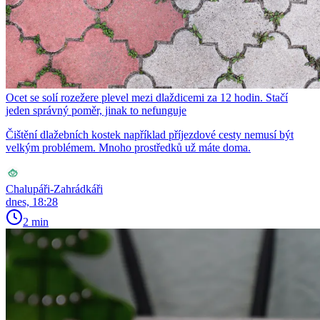
Ocet se solí rozežere plevel mezi dlaždicemi za 12 hodin. Stačí
jeden správný poměr, jinak to nefunguje
Čištění dlažebních kostek například příjezdové cesty nemusí být
velkým problémem. Mnoho prostředků už máte doma.
Chalupáři-Zahrádkáři
dnes, 18:28
2 min