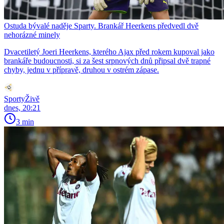
Ostuda bývalé naděje Sparty. Brankář Heerkens předvedl dvě
nehorázné minely
Dvacetiletý Joeri Heerkens, kterého Ajax před rokem kupoval jako
brankáře budoucnosti, si za šest srpnových dnů připsal dvě trapné
chyby, jednu v přípravě, druhou v ostrém zápase.
SportyŽivě
dnes, 20:21
3 min