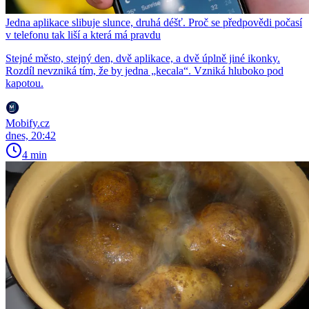
Jedna aplikace slibuje slunce, druhá déšť. Proč se předpovědi počasí
v telefonu tak liší a která má pravdu
Stejné město, stejný den, dvě aplikace, a dvě úplně jiné ikonky.
Rozdíl nevzniká tím, že by jedna „kecala“. Vzniká hluboko pod
kapotou.
Mobify.cz
dnes, 20:42
4 min