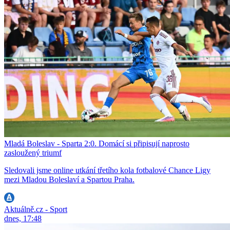
Mladá Boleslav - Sparta 2:0. Domácí si připisují naprosto
zasloužený triumf
Sledovali jsme online utkání třetího kola fotbalové Chance Ligy
mezi Mladou Boleslaví a Spartou Praha.
Aktuálně.cz - Sport
dnes, 17:48