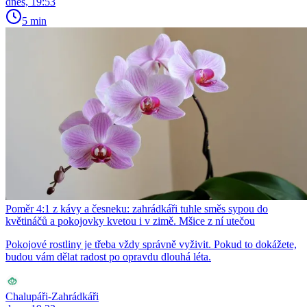
dnes, 19:53
5 min
Poměr 4:1 z kávy a česneku: zahrádkáři tuhle směs sypou do
květináčů a pokojovky kvetou i v zimě. Mšice z ní utečou
Pokojové rostliny je třeba vždy správně vyživit. Pokud to dokážete,
budou vám dělat radost po opravdu dlouhá léta.
Chalupáři-Zahrádkáři