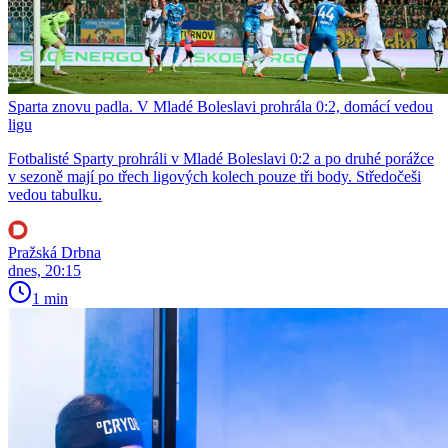
Sparta znovu padla. V Mladé Boleslavi prohrála 0:2, domácí vedou
ligu
Fotbalisté Sparty prohráli v Mladé Boleslavi 0:2 a po druhé porážce
v sezoně mají po třech ligových kolech pouze tři body. Středočeši
vedou tabulku.
Pražská Drbna
dnes, 20:15
1 min