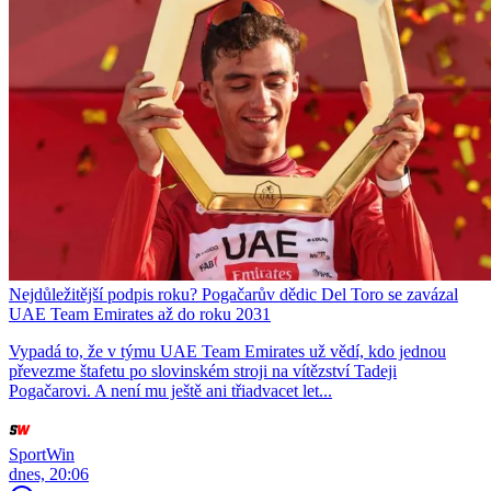
Nejdůležitější podpis roku? Pogačarův dědic Del Toro se zavázal
UAE Team Emirates až do roku 2031
Vypadá to, že v týmu UAE Team Emirates už vědí, kdo jednou
převezme štafetu po slovinském stroji na vítězství Tadeji
Pogačarovi. A není mu ještě ani třiadvacet let...
SportWin
dnes, 20:06