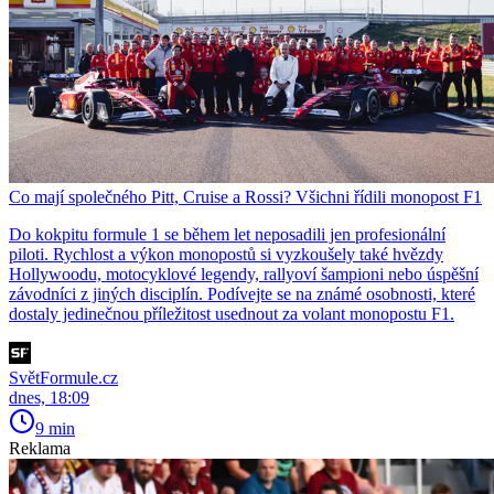
Co mají společného Pitt, Cruise a Rossi? Všichni řídili monopost F1
Do kokpitu formule 1 se během let neposadili jen profesionální
piloti. Rychlost a výkon monopostů si vyzkoušely také hvězdy
Hollywoodu, motocyklové legendy, rallyoví šampioni nebo úspěšní
závodníci z jiných disciplín. Podívejte se na známé osobnosti, které
dostaly jedinečnou příležitost usednout za volant monopostu F1.
SvětFormule.cz
dnes, 18:09
9 min
Reklama