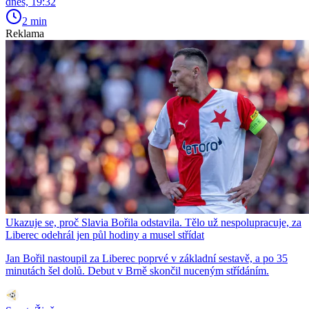
dnes, 19:32
2 min
Reklama
Ukazuje se, proč Slavia Bořila odstavila. Tělo už nespolupracuje, za
Liberec odehrál jen půl hodiny a musel střídat
Jan Bořil nastoupil za Liberec poprvé v základní sestavě, a po 35
minutách šel dolů. Debut v Brně skončil nuceným střídáním.