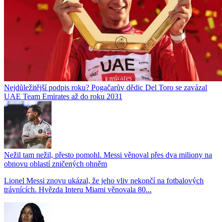
Nejdůležitější podpis roku? Pogačarův dědic Del Toro se zavázal
UAE Team Emirates až do roku 2031
Nežil tam nežil, přesto pomohl. Messi věnoval přes dva miliony na
obnovu oblastí zničených ohněm
Lionel Messi znovu ukázal, že jeho vliv nekončí na fotbalových
trávnících. Hvězda Interu Miami věnovala 80...