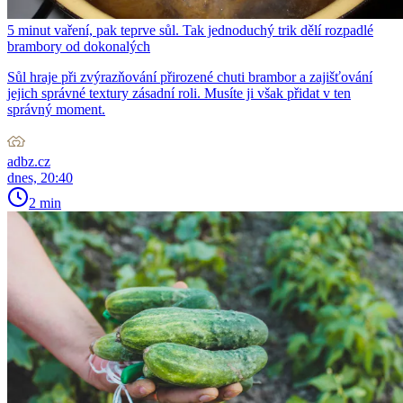
5 minut vaření, pak teprve sůl. Tak jednoduchý trik dělí rozpadlé
brambory od dokonalých
Sůl hraje při zvýrazňování přirozené chuti brambor a zajišťování
jejich správné textury zásadní roli. Musíte ji však přidat v ten
správný moment.
adbz.cz
dnes, 20:40
2 min