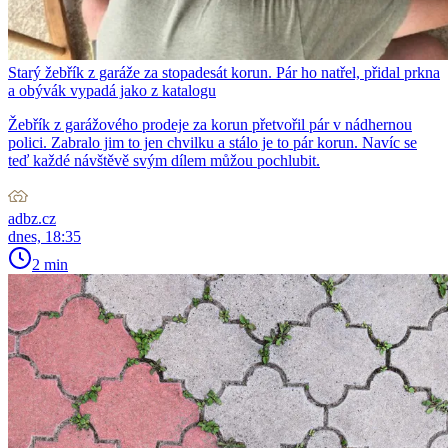
Starý žebřík z garáže za stopadesát korun. Pár ho natřel, přidal prkna
a obývák vypadá jako z katalogu
Žebřík z garážového prodeje za korun přetvořil pár v nádhernou
polici. Zabralo jim to jen chvilku a stálo je to pár korun. Navíc se
teď každé návštěvě svým dílem můžou pochlubit.
adbz.cz
dnes, 18:35
2 min