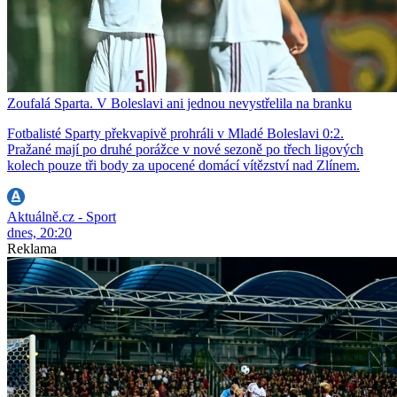
Zoufalá Sparta. V Boleslavi ani jednou nevystřelila na branku
Fotbalisté Sparty překvapivě prohráli v Mladé Boleslavi 0:2.
Pražané mají po druhé porážce v nové sezoně po třech ligových
kolech pouze tři body za upocené domácí vítězství nad Zlínem.
Aktuálně.cz - Sport
dnes, 20:20
Reklama