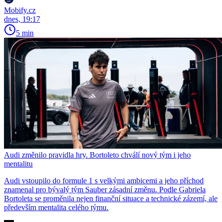
Mobify.cz
dnes, 19:17
5 min
Audi změnilo pravidla hry. Bortoleto chválí nový tým i jeho
mentalitu
Audi vstoupilo do formule 1 s velkými ambicemi a jeho příchod
znamenal pro bývalý tým Sauber zásadní změnu. Podle Gabriela
Bortoleta se proměnila nejen finanční situace a technické zázemí, ale
především mentalita celého týmu.