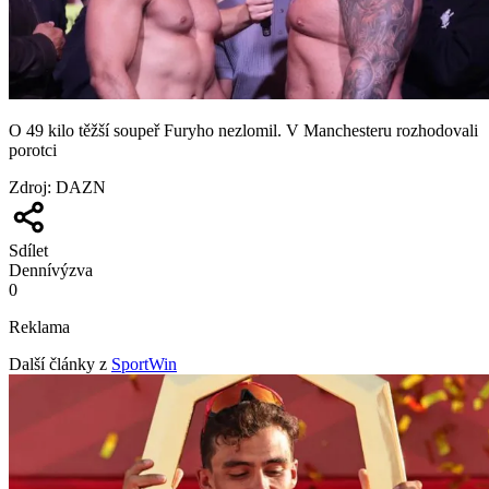
O 49 kilo těžší soupeř Furyho nezlomil. V Manchesteru rozhodovali
porotci
Zdroj
:
DAZN
Sdílet
Denní
výzva
0
Reklama
Další články z
SportWin