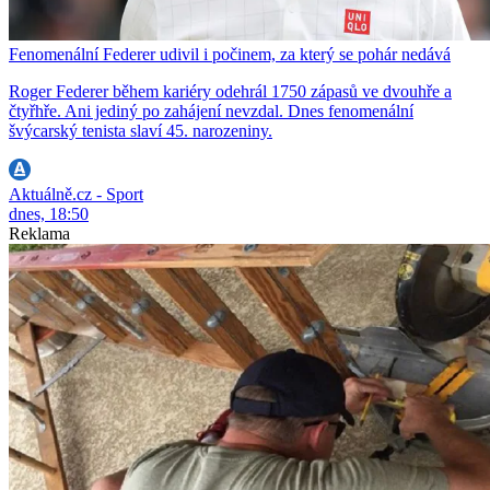
Fenomenální Federer udivil i počinem, za který se pohár nedává
Roger Federer během kariéry odehrál 1750 zápasů ve dvouhře a
čtyřhře. Ani jediný po zahájení nevzdal. Dnes fenomenální
švýcarský tenista slaví 45. narozeniny.
Aktuálně.cz - Sport
dnes, 18:50
Reklama