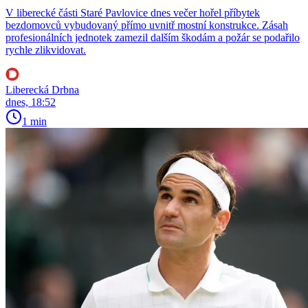
V liberecké části Staré Pavlovice dnes večer hořel příbytek
bezdomovců vybudovaný přímo uvnitř mostní konstrukce. Zásah
profesionálních jednotek zamezil dalším škodám a požár se podařilo
rychle zlikvidovat.
Liberecká Drbna
dnes, 18:52
1 min