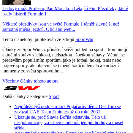
Ledový muž, Profesor, Pan Monako i Létající Fin. Přezdívky, které
psaly historii Formule 1
Některé přezdívky jsou ve světě Formule 1 téměř slavnější než
samotná jména jezdců. Oficiální web...
Tento článek byl publikován ze zdrojů
SportWin
Články ze SportWin.cz přinášejí svěží pohled na sport – kombinují
aktuální zprávy s lehkostí, nadsázkou i špetkou zábavy. Věnují se
především populárním sportům, jako je fotbal, hokej, tenis nebo
bojové sporty, ale objevují se i méně tradiční témata a kuriózní
momenty ze světa sportovního...
Všechny články tohoto autora →
Další články z kategorie
Sport
Nejdůležitější podpis roku? Pogačarův dědic Del Toro se
zavázal UAE Team Emirates až do roku 2031
Ukazuje se, proč Slavia Bořila odstavila. Tělo už
nespolupracuje, za Liberec odehrál jen půl hodiny a musel
střídat