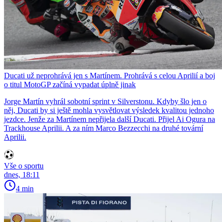
Ducati už neprohrává jen s Martínem. Prohrává s celou Aprilií a boj
o titul MotoGP začíná vypadat úplně jinak
Jorge Martín vyhrál sobotní sprint v Silverstonu. Kdyby šlo jen o
něj, Ducati by si ještě mohla vysvětlovat výsledek kvalitou jednoho
jezdce. Jenže za Martínem nepřijela další Ducati. Přijel Ai Ogura na
Trackhouse Aprilii. A za ním Marco Bezzecchi na druhé tovární
Aprilii.
Vše o sportu
dnes, 18:11
4 min