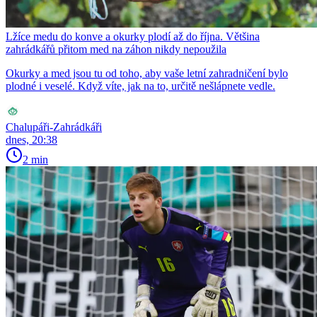
Lžíce medu do konve a okurky plodí až do října. Většina
zahrádkářů přitom med na záhon nikdy nepoužila
Okurky a med jsou tu od toho, aby vaše letní zahradničení bylo
plodné i veselé. Když víte, jak na to, určitě nešlápnete vedle.
Chalupáři-Zahrádkáři
dnes, 20:38
2 min