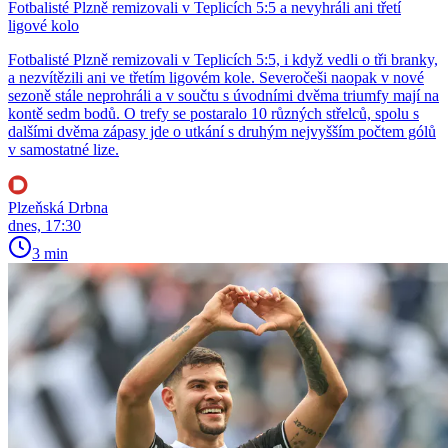
Fotbalisté Plzně remizovali v Teplicích 5:5 a nevyhráli ani třetí
ligové kolo
Fotbalisté Plzně remizovali v Teplicích 5:5, i když vedli o tři branky,
a nezvítězili ani ve třetím ligovém kole. Severočeši naopak v nové
sezoně stále neprohráli a v součtu s úvodními dvěma triumfy mají na
kontě sedm bodů. O trefy se postaralo 10 různých střelců, spolu s
dalšími dvěma zápasy jde o utkání s druhým nejvyšším počtem gólů
v samostatné lize.
Plzeňská Drbna
dnes, 17:30
3 min