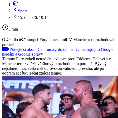
Sport
15. 6. 2026, 19:15
3 min
O 49 kilo těžší soupeř Furyho nezlomil. V Manchesteru rozhodovali
porotci
Přidejte si obsah Centrum.cz do oblíbených zdrojů pro Google
hledání a Google zprávy
Tommy Fury zvládl netradiční exhibici proti Eddiemu Hallovi a v
Manchesteru zvítězil většinovým rozhodnutím porotců. Bývalý
nejsilnější muž světa měl obrovskou váhovou převahu, ale po
dobrém začátku začal ztrácet tempo.