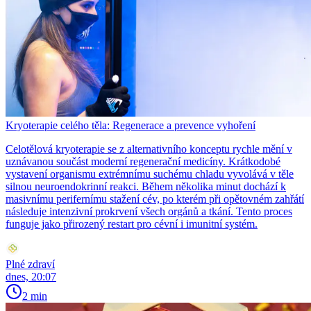
Kryoterapie celého těla: Regenerace a prevence vyhoření
Celotělová kryoterapie se z alternativního konceptu rychle mění v
uznávanou součást moderní regenerační medicíny. Krátkodobé
vystavení organismu extrémnímu suchému chladu vyvolává v těle
silnou neuroendokrinní reakci. Během několika minut dochází k
masivnímu perifernímu stažení cév, po kterém při opětovném zahřátí
následuje intenzivní prokrvení všech orgánů a tkání. Tento proces
funguje jako přirozený restart pro cévní i imunitní systém.
Plné zdraví
dnes, 20:07
2 min