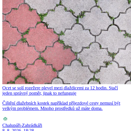
Ocet se solí rozežere plevel mezi dlaždicemi za 12 hodin. Stačí
jeden správný poměr, jinak to nefunguje
Čištění dlažebních kostek například příjezdové cesty nemusí být
velkým problémem. Mnoho prostředků už máte doma.
Chalupáři-Zahrádkáři
8. 8. 2026, 18:28