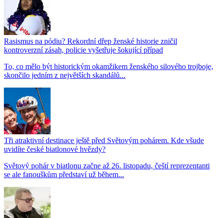
Rasismus na pódiu? Rekordní dřep ženské historie zničil
kontroverzní zásah, policie vyšetřuje šokující případ
To, co mělo být historickým okamžikem ženského silového trojboje,
skončilo jedním z největších skandálů...
Tři atraktivní destinace ještě před Světovým pohárem. Kde všude
uvidíte české biatlonové hvězdy?
Světový pohár v biatlonu začne až 26. listopadu, čeští reprezentanti
se ale fanouškům představí už během...