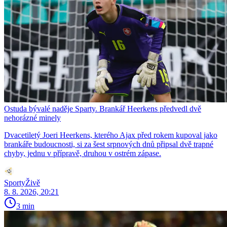
Ostuda bývalé naděje Sparty. Brankář Heerkens předvedl dvě
nehorázné minely
Dvacetiletý Joeri Heerkens, kterého Ajax před rokem kupoval jako
brankáře budoucnosti, si za šest srpnových dnů připsal dvě trapné
chyby, jednu v přípravě, druhou v ostrém zápase.
SportyŽivě
8. 8. 2026, 20:21
3 min