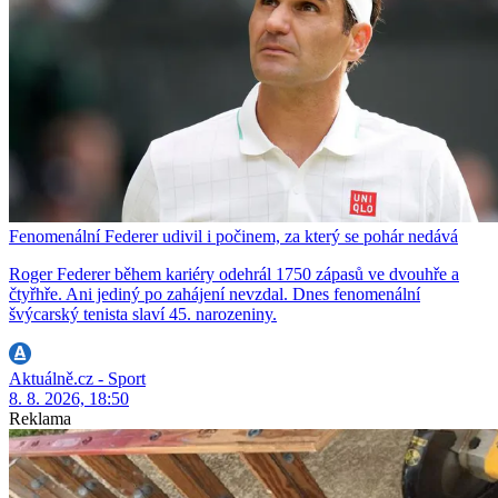
Fenomenální Federer udivil i počinem, za který se pohár nedává
Roger Federer během kariéry odehrál 1750 zápasů ve dvouhře a
čtyřhře. Ani jediný po zahájení nevzdal. Dnes fenomenální
švýcarský tenista slaví 45. narozeniny.
Aktuálně.cz - Sport
8. 8. 2026, 18:50
Reklama