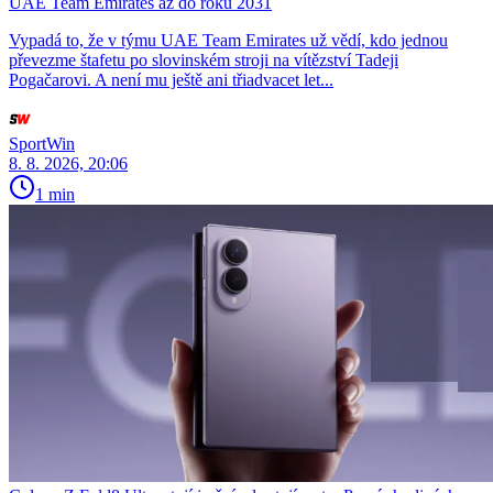
UAE Team Emirates až do roku 2031
Vypadá to, že v týmu UAE Team Emirates už vědí, kdo jednou
převezme štafetu po slovinském stroji na vítězství Tadeji
Pogačarovi. A není mu ještě ani třiadvacet let...
SportWin
8. 8. 2026, 20:06
1 min