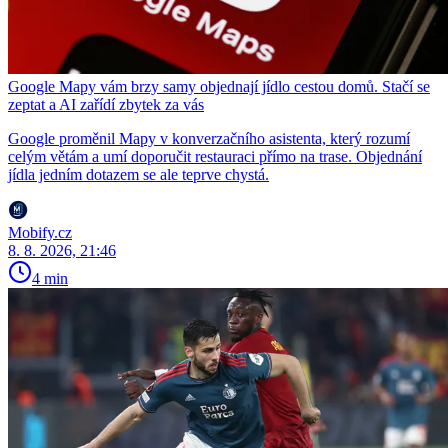
Google Mapy vám brzy samy objednají jídlo cestou domů. Stačí se
zeptat a AI zařídí zbytek za vás
Google proměnil Mapy v konverzačního asistenta, který rozumí
celým větám a umí doporučit restauraci přímo na trase. Objednání
jídla jedním dotazem se ale teprve chystá.
Mobify.cz
8. 8. 2026, 21:46
4 min