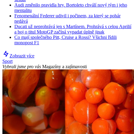
Audi změnilo pravidla hry. Bortoleto chválí nový tým i jeho
mentalitu
Fenomenální Federer udivil i počinem, za který se pohár
nedává
Ducati už neprohrává jen s Martínem. Prohrává s celou Aprilií
a boj o titul MotoGP začíná vypadat úplně jinak
Co mají společného Pitt, Cruise a Rossi? Všichni řídili
monopost F1
Zobrazit více
Sport
Vybrali jsme pro vás
Magazíny a zajímavosti