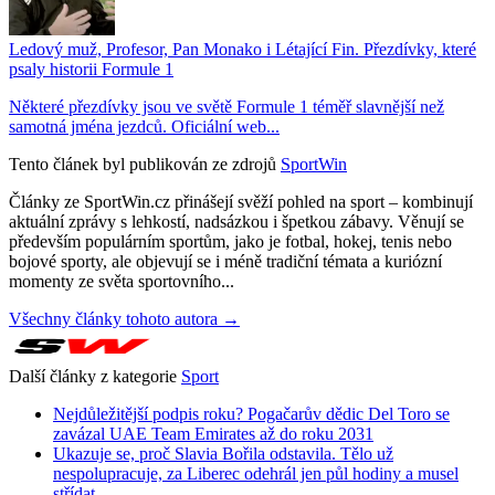
Ledový muž, Profesor, Pan Monako i Létající Fin. Přezdívky, které
psaly historii Formule 1
Některé přezdívky jsou ve světě Formule 1 téměř slavnější než
samotná jména jezdců. Oficiální web...
Tento článek byl publikován ze zdrojů
SportWin
Články ze SportWin.cz přinášejí svěží pohled na sport – kombinují
aktuální zprávy s lehkostí, nadsázkou i špetkou zábavy. Věnují se
především populárním sportům, jako je fotbal, hokej, tenis nebo
bojové sporty, ale objevují se i méně tradiční témata a kuriózní
momenty ze světa sportovního...
Všechny články tohoto autora →
Další články z kategorie
Sport
Nejdůležitější podpis roku? Pogačarův dědic Del Toro se
zavázal UAE Team Emirates až do roku 2031
Ukazuje se, proč Slavia Bořila odstavila. Tělo už
nespolupracuje, za Liberec odehrál jen půl hodiny a musel
střídat