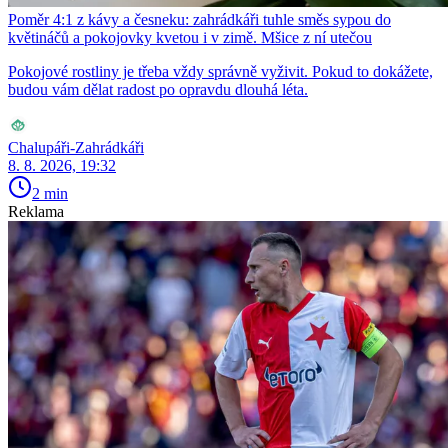
Poměr 4:1 z kávy a česneku: zahrádkáři tuhle směs sypou do
květináčů a pokojovky kvetou i v zimě. Mšice z ní utečou
Pokojové rostliny je třeba vždy správně vyživit. Pokud to dokážete,
budou vám dělat radost po opravdu dlouhá léta.
Chalupáři-Zahrádkáři
8. 8. 2026, 19:32
2 min
Reklama