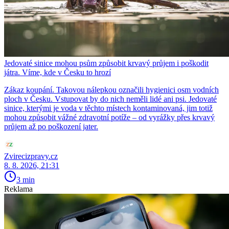
Jedovaté sinice mohou psům způsobit krvavý průjem i poškodit
játra. Víme, kde v Česku to hrozí
Zákaz koupání. Takovou nálepkou označili hygienici osm vodních
ploch v Česku. Vstupovat by do nich neměli lidé ani psi. Jedovaté
sinice, kterými je voda v těchto místech kontaminovaná, jim totiž
mohou způsobit vážné zdravotní potíže – od vyrážky přes krvavý
průjem až po poškození jater.
Zvirecizpravy.cz
8. 8. 2026, 21:31
3 min
Reklama