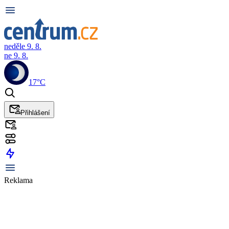
neděle 9. 8.
ne 9. 8.
17°C
Přihlášení
Reklama