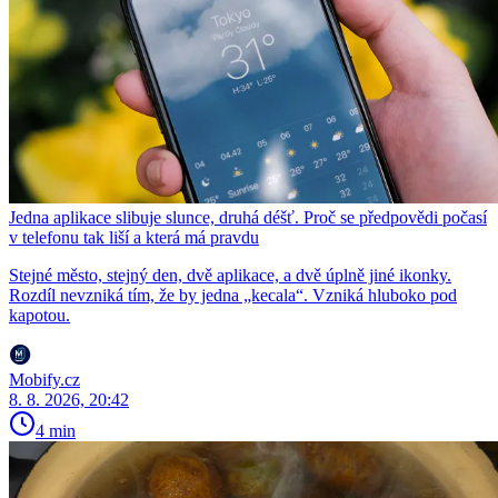
Jedna aplikace slibuje slunce, druhá déšť. Proč se předpovědi počasí
v telefonu tak liší a která má pravdu
Stejné město, stejný den, dvě aplikace, a dvě úplně jiné ikonky.
Rozdíl nevzniká tím, že by jedna „kecala“. Vzniká hluboko pod
kapotou.
Mobify.cz
8. 8. 2026, 20:42
4 min