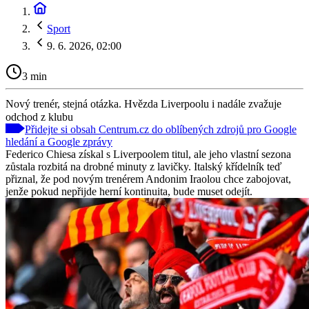
Sport
9. 6. 2026, 02:00
3 min
Nový trenér, stejná otázka. Hvězda Liverpoolu i nadále zvažuje
odchod z klubu
Přidejte si obsah Centrum.cz do oblíbených zdrojů pro Google
hledání a Google zprávy
Federico Chiesa získal s Liverpoolem titul, ale jeho vlastní sezona
zůstala rozbitá na drobné minuty z lavičky. Italský křídelník teď
přiznal, že pod novým trenérem Andonim Iraolou chce zabojovat,
jenže pokud nepřijde herní kontinuita, bude muset odejít.