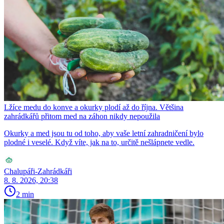
Lžíce medu do konve a okurky plodí až do října. Většina
zahrádkářů přitom med na záhon nikdy nepoužila
Okurky a med jsou tu od toho, aby vaše letní zahradničení bylo
plodné i veselé. Když víte, jak na to, určitě nešlápnete vedle.
Chalupáři-Zahrádkáři
8. 8. 2026, 20:38
2 min