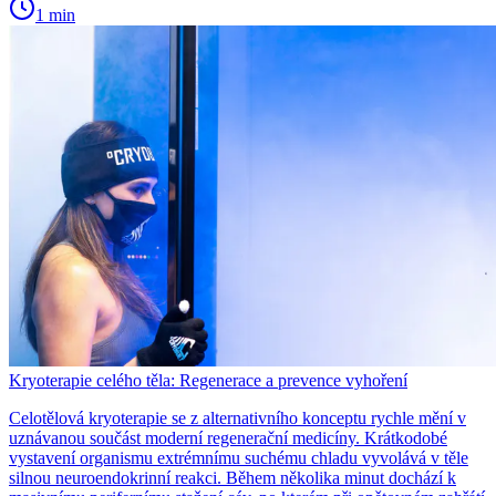
1 min
Kryoterapie celého těla: Regenerace a prevence vyhoření
Celotělová kryoterapie se z alternativního konceptu rychle mění v
uznávanou součást moderní regenerační medicíny. Krátkodobé
vystavení organismu extrémnímu suchému chladu vyvolává v těle
silnou neuroendokrinní reakci. Během několika minut dochází k