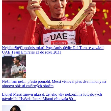
Nejdůležitější podpis roku? Pogačarův dědic Del Toro se zavázal
UAE Team Emirates až do roku 2031
Nežil tam nežil, přesto pomohl. Messi věnoval přes dva miliony na
obnovu oblastí zničených ohněm
Lionel Messi znovu ukázal, že jeho vliv nekončí na fotbalových
trávnících. Hvězda Interu Miami věnovala 80...