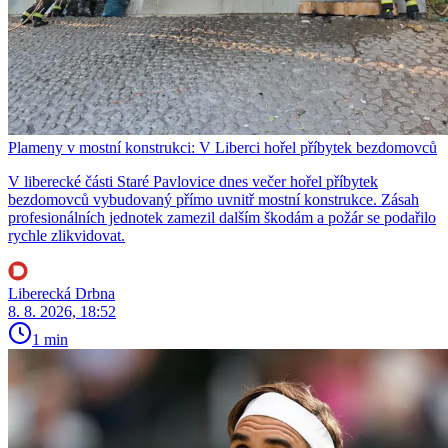
Plameny v mostní konstrukci: V Liberci hořel příbytek bezdomovců
V liberecké části Staré Pavlovice dnes večer hořel příbytek
bezdomovců vybudovaný přímo uvnitř mostní konstrukce. Zásah
profesionálních jednotek zamezil dalším škodám a požár se podařilo
rychle zlikvidovat.
Liberecká Drbna
8. 8. 2026, 18:52
1 min