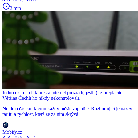
2 min
Jedno číslo na faktuře za internet prozradí, jestli (ne)přeplácíte.
Většina Čechů ho nikdy nekontrolovala
Nejde o částku, kterou každý měsíc zaplatíte. Rozhodující je název
tarifu a rychlost, která se za ním skrývá.
Mobify.cz
8. 8. 2026, 18:14