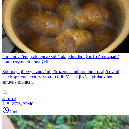
5 minut vaření, pak teprve sůl. Tak jednoduchý trik dělí rozpadlé
brambory od dokonalých
Sůl hraje při zvýrazňování přirozené chuti brambor a zajišťování
jejich správné textury zásadní roli. Musíte ji však přidat v ten
správný moment.
adbz.cz
8. 8. 2026, 20:40
2 min