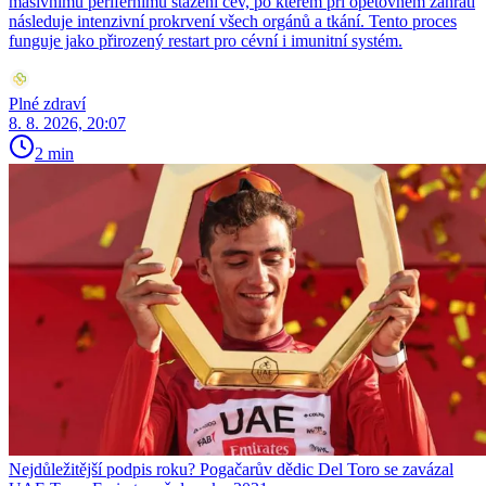
masivnímu perifernímu stažení cév, po kterém při opětovném zahřátí
následuje intenzivní prokrvení všech orgánů a tkání. Tento proces
funguje jako přirozený restart pro cévní i imunitní systém.
Plné zdraví
8. 8. 2026, 20:07
2 min
Nejdůležitější podpis roku? Pogačarův dědic Del Toro se zavázal