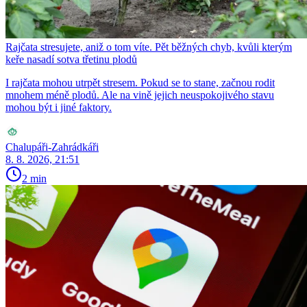
Rajčata stresujete, aniž o tom víte. Pět běžných chyb, kvůli kterým
keře nasadí sotva třetinu plodů
I rajčata mohou utrpět stresem. Pokud se to stane, začnou rodit
mnohem méně plodů. Ale na vině jejich neuspokojivého stavu
mohou být i jiné faktory.
Chalupáři-Zahrádkáři
8. 8. 2026, 21:51
2 min