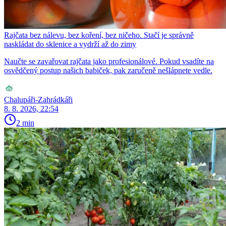
Rajčata bez nálevu, bez koření, bez ničeho. Stačí je správně
naskládat do sklenice a vydrží až do zimy
Naučte se zavařovat rajčata jako profesionálové. Pokud vsadíte na
osvědčený postup našich babiček, pak zaručeně nešlápnete vedle.
Chalupáři-Zahrádkáři
8. 8. 2026, 22:54
2 min