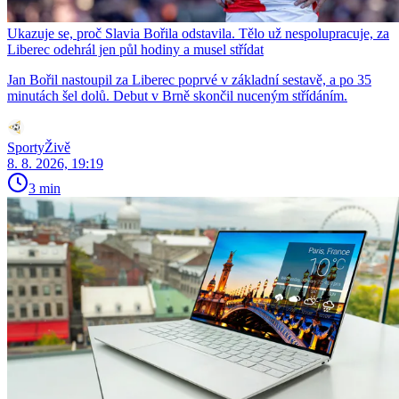
Ukazuje se, proč Slavia Bořila odstavila. Tělo už nespolupracuje, za
Liberec odehrál jen půl hodiny a musel střídat
Jan Bořil nastoupil za Liberec poprvé v základní sestavě, a po 35
minutách šel dolů. Debut v Brně skončil nuceným střídáním.
SportyŽivě
8. 8. 2026, 19:19
3 min