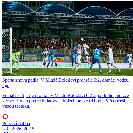
Sparta znovu padla. V Mladé Boleslavi prohrála 0:2, domácí vedou
ligu
Fotbalisté Sparty prohráli v Mladé Boleslavi 0:2 a po druhé porážce
v sezoně mají po třech ligových kolech pouze tři body. Středočeši
vedou tabulku.
Pražská Drbna
8. 8. 2026, 20:15