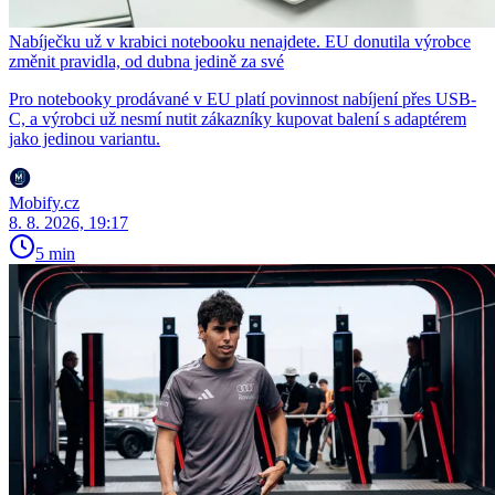
Nabíječku už v krabici notebooku nenajdete. EU donutila výrobce
změnit pravidla, od dubna jedině za své
Pro notebooky prodávané v EU platí povinnost nabíjení přes USB-
C, a výrobci už nesmí nutit zákazníky kupovat balení s adaptérem
jako jedinou variantu.
Mobify.cz
8. 8. 2026, 19:17
5 min