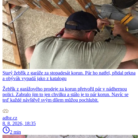
Starý žebřík z garáže za stopadesát korun. Pár ho natřel, přidal prkna
a obývák vypadá jako z katalogu
Žebřík z garážového prodeje za korun přetvořil pár v nádhernou
polici. Zabralo jim to jen chvilku a stálo je to pár korun. Navíc se
teď každé návštěvě svým dílem můžou pochlubit.
adbz.cz
8. 8. 2026, 18:35
2 min