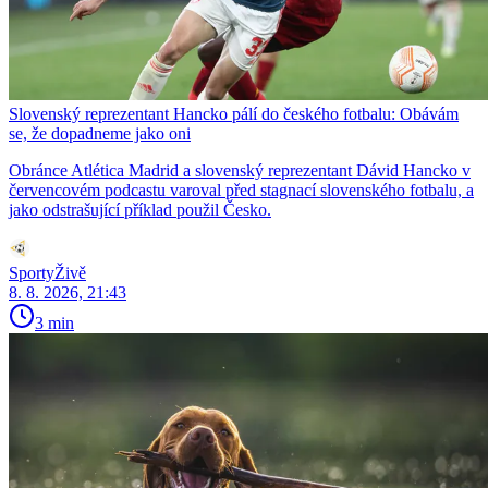
Slovenský reprezentant Hancko pálí do českého fotbalu: Obávám
se, že dopadneme jako oni
Obránce Atlética Madrid a slovenský reprezentant Dávid Hancko v
červencovém podcastu varoval před stagnací slovenského fotbalu, a
jako odstrašující příklad použil Česko.
SportyŽivě
8. 8. 2026, 21:43
3 min