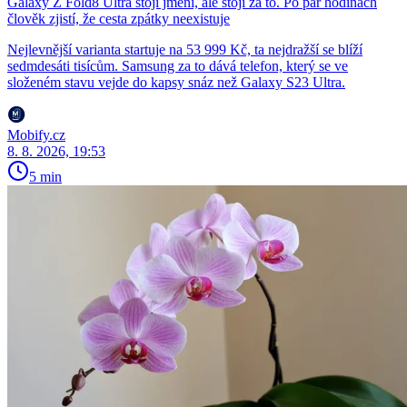
Galaxy Z Fold8 Ultra stojí jmění, ale stojí za to. Po pár hodinách
člověk zjistí, že cesta zpátky neexistuje
Nejlevnější varianta startuje na 53 999 Kč, ta nejdražší se blíží
sedmdesáti tisícům. Samsung za to dává telefon, který se ve
složeném stavu vejde do kapsy snáz než Galaxy S23 Ultra.
Mobify.cz
8. 8. 2026, 19:53
5 min