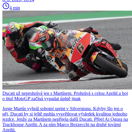
4 min
Ducati už neprohrává jen s Martínem. Prohrává s celou Aprilií a boj
o titul MotoGP začíná vypadat úplně jinak
Jorge Martín vyhrál sobotní sprint v Silverstonu. Kdyby šlo jen o
něj, Ducati by si ještě mohla vysvětlovat výsledek kvalitou jednoho
jezdce. Jenže za Martínem nepřijela další Ducati. Přijel Ai Ogura na
Trackhouse Aprilii. A za ním Marco Bezzecchi na druhé tovární
Aprilii.