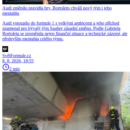
Audi změnilo pravidla hry. Bortoleto chválí nový tým i jeho
mentalitu
Audi vstoupilo do formule 1 s velkými ambicemi a jeho příchod
znamenal pro bývalý tým Sauber zásadní změnu. Podle Gabriela
Bortoleta se proměnila nejen finanční situace a technické zázemí, ale
především mentalita celého týmu.
SvětFormule.cz
8. 8. 2026, 18:55
2 min