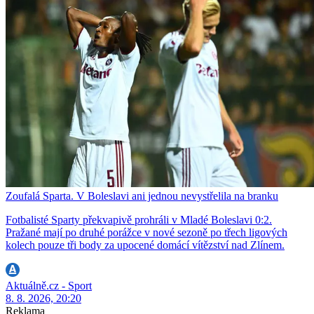
Zoufalá Sparta. V Boleslavi ani jednou nevystřelila na branku
Fotbalisté Sparty překvapivě prohráli v Mladé Boleslavi 0:2.
Pražané mají po druhé porážce v nové sezoně po třech ligových
kolech pouze tři body za upocené domácí vítězství nad Zlínem.
Aktuálně.cz - Sport
8. 8. 2026, 20:20
Reklama