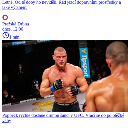
Letné. Od té doby ho neviděli. Rád jezdí dopravními prostředky a
také výtahem.
Pražská Drbna
dnes, 12:06
1 min
Poppeck rychle dostane druhou šanci v UFC. Vrací se do polotěžké
váhy