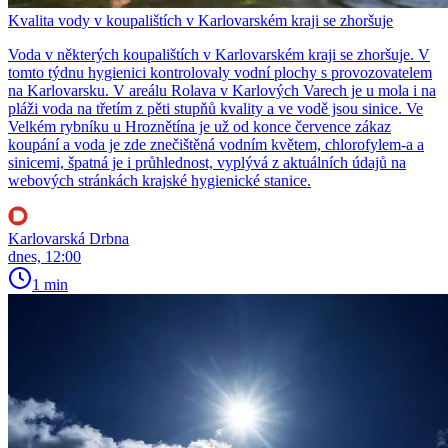
Kvalita vody v koupalištích v Karlovarském kraji se zhoršuje
Voda v některých koupalištích v Karlovarském kraji se zhoršuje. V
tomto týdnu hygienici kontrolovaly vodní plochy s provozovatelem
na Karlovarsku. V areálu Rolava v Karlových Varech je u mola i na
pláži voda na třetím z pěti stupňů kvality a ve vodě jsou sinice. Ve
Velkém rybníku u Hroznětína je už od konce července zákaz
koupání a voda je zde znečištěná vodním květem, chlorofylem-a a
sinicemi, špatná je i průhlednost, vyplývá z aktuálních údajů na
webových stránkách krajské hygienické stanice.
Karlovarská Drbna
dnes, 12:00
1 min