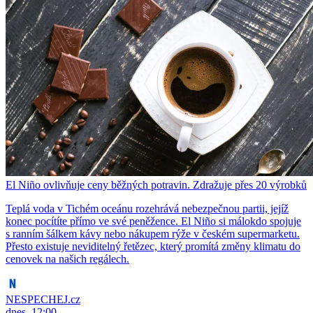
El Niño ovlivňuje ceny běžných potravin. Zdražuje přes 20 výrobků
Teplá voda v Tichém oceánu rozehrává nebezpečnou partii, jejíž
konec pocítíte přímo ve své peněžence. El Niño si málokdo spojuje
s ranním šálkem kávy nebo nákupem rýže v českém supermarketu.
Přesto existuje neviditelný řetězec, který promítá změny klimatu do
cenovek na našich regálech.
NESPECHEJ.cz
dnes, 12:00