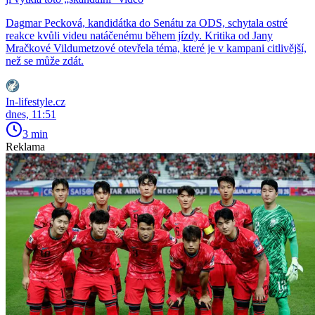
Dagmar Pecková, kandidátka do Senátu za ODS, schytala ostré
reakce kvůli videu natáčenému během jízdy. Kritika od Jany
Mračkové Vildumetzové otevřela téma, které je v kampani citlivější,
než se může zdát.
In-lifestyle.cz
dnes, 11:51
3 min
Reklama