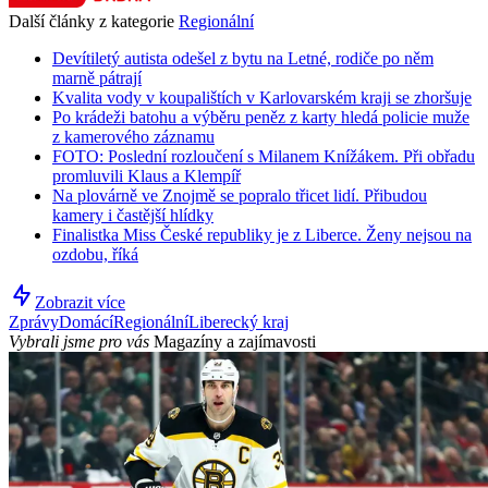
Další články z kategorie
Regionální
Devítiletý autista odešel z bytu na Letné, rodiče po něm
marně pátrají
Kvalita vody v koupalištích v Karlovarském kraji se zhoršuje
Po krádeži batohu a výběru peněz z karty hledá policie muže
z kamerového záznamu
FOTO: Poslední rozloučení s Milanem Knížákem. Při obřadu
promluvili Klaus a Klempíř
Na plovárně ve Znojmě se popralo třicet lidí. Přibudou
kamery i častější hlídky
Finalistka Miss České republiky je z Liberce. Ženy nejsou na
ozdobu, říká
Zobrazit více
Zprávy
Domácí
Regionální
Liberecký kraj
Vybrali jsme pro vás
Magazíny a zajímavosti