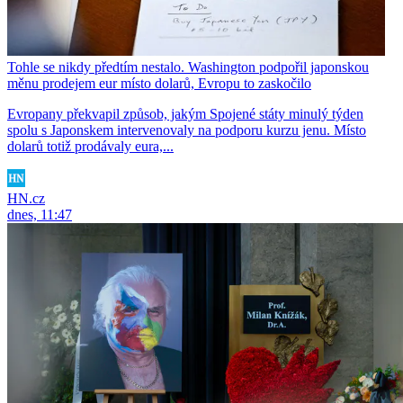
Tohle se nikdy předtím nestalo. Washington podpořil japonskou
měnu prodejem eur místo dolarů, Evropu to zaskočilo
Evropany překvapil způsob, jakým Spojené státy minulý týden
spolu s Japonskem intervenovaly na podporu kurzu jenu. Místo
dolarů totiž prodávaly eura,...
HN.cz
dnes, 11:47