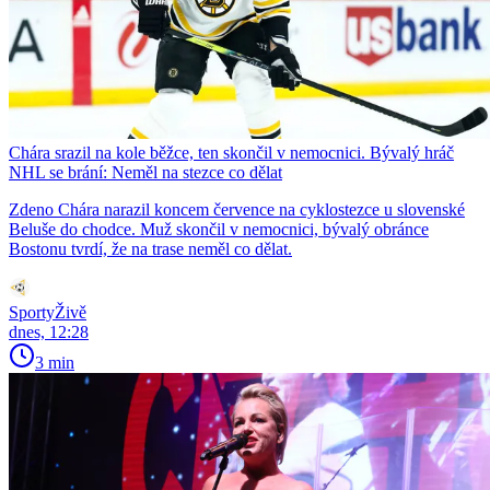
Chára srazil na kole běžce, ten skončil v nemocnici. Bývalý hráč
NHL se brání: Neměl na stezce co dělat
Zdeno Chára narazil koncem července na cyklostezce u slovenské
Beluše do chodce. Muž skončil v nemocnici, bývalý obránce
Bostonu tvrdí, že na trase neměl co dělat.
SportyŽivě
dnes, 12:28
3 min