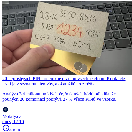
20 nejčastějších PINů odemkne čtvrtinu všech telefonů. Koukněte,
jestli je v seznamu i ten váš, a okamžitě ho změňte
Analýza 3,4 milionu uniklých čtyřmístných kódů odhalila, že
pouhých 20 kombinací pokrývá 27 % všech PINů ve vzorku.
Mobify.cz
dnes, 12:16
4 min