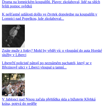
Drama na lomnickém koupališti. Plavec zkolaboval, lidé na sítích
řešili pomoc svědků
K nešťastné události došlo ve čtvrtek dopoledne na koupališti v
Lomnici nad Popelkou, kde zkolaboval...
Znáte muže z fotky? Mohl by vědět víc o vloupání do auta Horské
služby v Liberci
Liberečtí policisté pátrají po neznámém pachateli, který se v
Březinově ulici v Liberci vloupal u tamní...
V Jablonci nad Nisou začala přehlídka skla a bižuterie Křehká
krása, potrvá do neděle