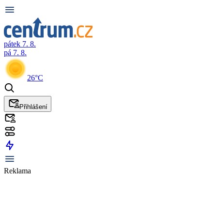
pátek 7. 8.
pá 7. 8.
26°C
Přihlášení
Reklama