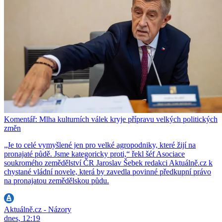
Komentář: Mlha kulturních válek kryje přípravu velkých politických
změn
„Je to celé vymyšlené jen pro velké agropodniky, které žijí na
pronajaté půdě. Jsme kategoricky proti,“ řekl šéf Asociace
soukromého zemědělství ČR Jaroslav Šebek redakci Aktuálně.cz k
chystané vládní novele, která by zavedla povinné předkupní právo
na pronajatou zemědělskou půdu.
Aktuálně.cz - Názory
dnes, 12:19