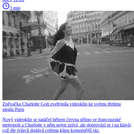
3 min
Zpěvačka Charlotte Gott zveřejnila videoklip ke svému třetímu
singlu Paris
Nový videoklip se natáčel během června přímo ve francouzské
metropoli a Charlotte v něm nejen zpívá, ale doprovází se i na klavír,
což dle tvůrců dodává celému klipu komornější ráz.