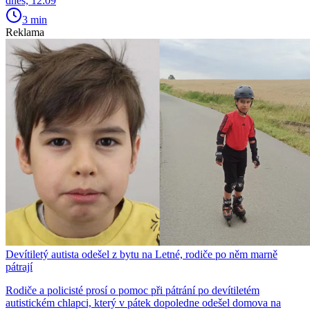
dnes, 12:09
3 min
Reklama
Devítiletý autista odešel z bytu na Letné, rodiče po něm marně
pátrají
Rodiče a policisté prosí o pomoc při pátrání po devítiletém
autistickém chlapci, který v pátek dopoledne odešel domova na