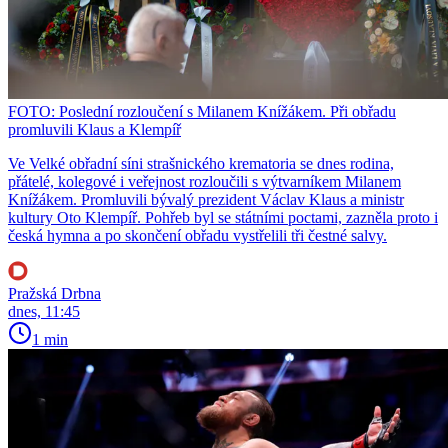
FOTO: Poslední rozloučení s Milanem Knížákem. Při obřadu
promluvili Klaus a Klempíř
Ve Velké obřadní síni strašnického krematoria se dnes rodina,
přátelé, kolegové i veřejnost rozloučili s výtvarníkem Milanem
Knížákem. Promluvili bývalý prezident Václav Klaus a ministr
kultury Oto Klempíř. Pohřeb byl se státními poctami, zazněla proto i
česká hymna a po skončení obřadu vystřelili tři čestné salvy.
Pražská Drbna
dnes, 11:45
1 min