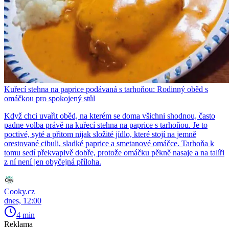
Kuřecí stehna na paprice podávaná s tarhoňou: Rodinný oběd s
omáčkou pro spokojený stůl
Když chci uvařit oběd, na kterém se doma všichni shodnou, často
padne volba právě na kuřecí stehna na paprice s tarhoňou. Je to
poctivé, syté a přitom nijak složité jídlo, které stojí na jemně
orestované cibuli, sladké paprice a smetanové omáčce. Tarhoňa k
tomu sedí překvapivě dobře, protože omáčku pěkně nasaje a na talíři
z ní není jen obyčejná příloha.
Cooky.cz
dnes, 12:00
4 min
Reklama