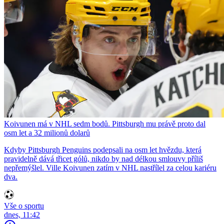
Koivunen má v NHL sedm bodů. Pittsburgh mu právě proto dal
osm let a 32 milionů dolarů
Kdyby Pittsburgh Penguins podepsali na osm let hvězdu, která
pravidelně dává třicet gólů, nikdo by nad délkou smlouvy příliš
nepřemýšlel. Ville Koivunen zatím v NHL nastřílel za celou kariéru
dva.
Vše o sportu
dnes, 11:42