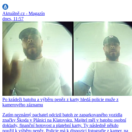
Aktuálně.cz - Magazín
dnes, 11:57
Po krádeži batohu a výběru peněz z karty hledá policie muže z
kamerového záznamu
Zatím neznámý pachatel odcizil batoh ze zaparkovaného vozidla
značky Škoda v Plánici na Klatovsku. Majitel měl v batohu osobní
doklady, finanční hotovost a platební karty. Ty následně někdo
použil k výběru peněz. Policie má k dispozici fotografie z kamer, na