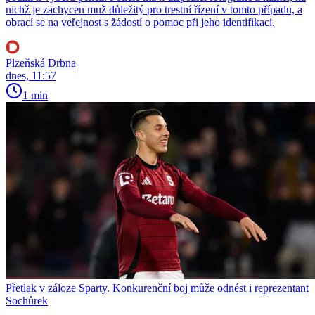
nichž je zachycen muž důležitý pro trestní řízení v tomto případu, a
obrací se na veřejnost s žádostí o pomoc při jeho identifikaci.
Plzeňská Drbna
dnes, 11:57
1 min
Přetlak v záloze Sparty. Konkurenční boj může odnést i reprezentant
Sochůrek