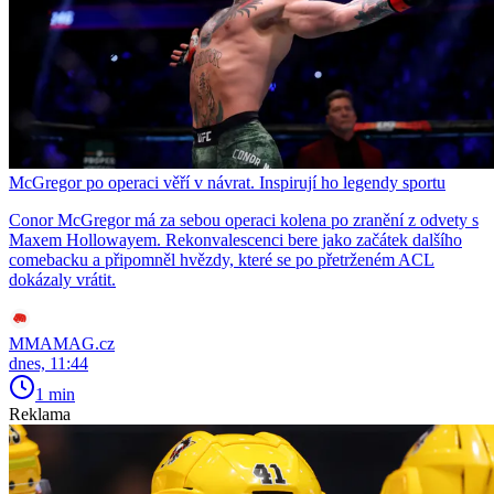
McGregor po operaci věří v návrat. Inspirují ho legendy sportu
Conor McGregor má za sebou operaci kolena po zranění z odvety s
Maxem Hollowayem. Rekonvalescenci bere jako začátek dalšího
comebacku a připomněl hvězdy, které se po přetrženém ACL
dokázaly vrátit.
MMAMAG.cz
dnes, 11:44
1 min
Reklama