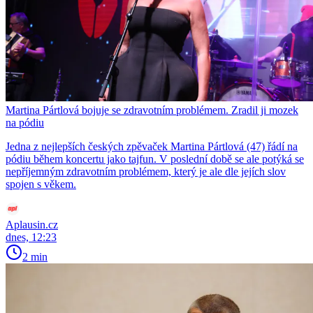
Martina Pártlová bojuje se zdravotním problémem. Zradil ji mozek
na pódiu
Jedna z nejlepších českých zpěvaček Martina Pártlová (47) řádí na
pódiu během koncertu jako tajfun. V poslední době se ale potýká se
nepříjemným zdravotním problémem, který je ale dle jejích slov
spojen s věkem.
Aplausin.cz
dnes, 12:23
2 min