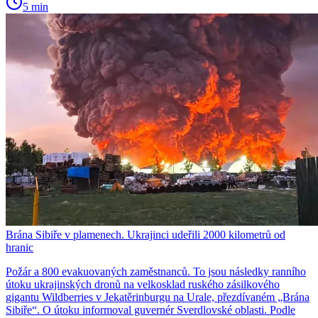
5 min
Brána Sibiře v plamenech. Ukrajinci udeřili 2000 kilometrů od
hranic
Požár a 800 evakuovaných zaměstnanců. To jsou následky ranního
útoku ukrajinských dronů na velkosklad ruského zásilkového
gigantu Wildberries v Jekatěrinburgu na Urale, přezdívaném „Brána
Sibiře“. O útoku informoval guvernér Sverdlovské oblasti. Podle