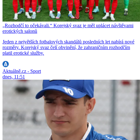
„Rozhodčí to očekávali.“ Korejský svaz je měl uplácet návštěvami
erotických salonů
Jeden z největších fotbalových skandálů posledních let nabírá nové
rozměry. Korejský svaz čelí obvinění, že zahraničním rozhodčím
platil erotické služby.
Aktuálně.cz - Sport
dnes, 11:51