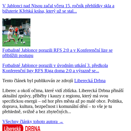
V Jablonci nad Nisou začal včera 15. ročník přehlídky skla a
bižuterie Křehká krása, který už se stal...
Fotbalisté Jablonce porazili RFS 2:0 a v Konferenční lize se
přiblížili postupu
Fotbalisté Jablonce porazili v úvodním utkání 3. předkola
Konferenční ligy RFS Riga doma 2:0 a výrazně se...
Tento článek byl publikován ze zdrojů
Liberecká Drbna
Liberec a okolí očima, které vidí zblízka. Liberecká Drbna přináší
aktuální zprávy, příběhy i kauzy z regionu, který má svou
specifickou energii – od hor přes města až po malé obce. Politika,
doprava, kultura, bezpečnost i komunální dění – to vše je tu
přehledně, svižně a bez zbytečných...
Všechny články tohoto autora →