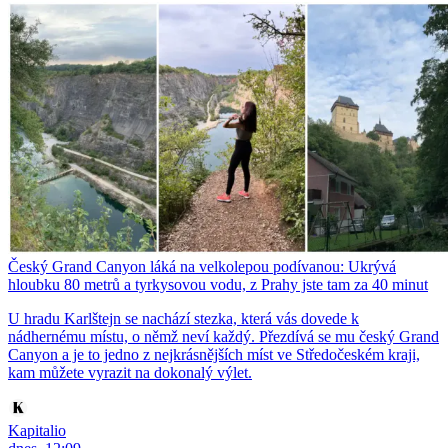
Český Grand Canyon láká na velkolepou podívanou: Ukrývá
hloubku 80 metrů a tyrkysovou vodu, z Prahy jste tam za 40 minut
U hradu Karlštejn se nachází stezka, která vás dovede k
nádhernému místu, o němž neví každý. Přezdívá se mu český Grand
Canyon a je to jedno z nejkrásnějších míst ve Středočeském kraji,
kam můžete vyrazit na dokonalý výlet.
Kapitalio