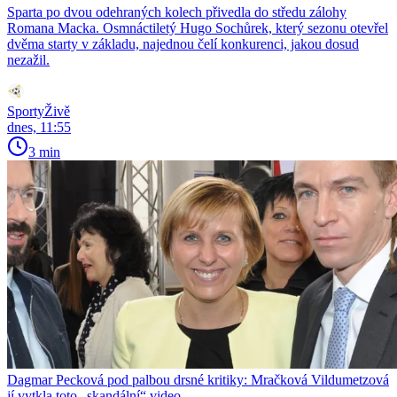
Sparta po dvou odehraných kolech přivedla do středu zálohy
Romana Macka. Osmnáctiletý Hugo Sochůrek, který sezonu otevřel
dvěma starty v základu, najednou čelí konkurenci, jakou dosud
nezažil.
SportyŽivě
dnes, 11:55
3 min
Dagmar Pecková pod palbou drsné kritiky: Mračková Vildumetzová
jí vytkla toto „skandální“ video