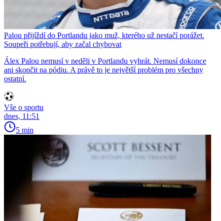
Palou přijíždí do Portlandu jako muž, kterého už nestačí porážet.
Soupeři potřebují, aby začal chybovat
Álex Palou nemusí v neděli v Portlandu vyhrát. Nemusí dokonce
ani skončit na pódiu. A právě to je největší problém pro všechny
ostatní.
Vše o sportu
dnes, 11:51
5 min