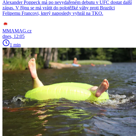
Alexander Poppeck má po nevydařeném debutu v UFC dostat další
zápas. V říjnu se má vrátit do polotěžké váhy proti Brazilci
Felipemu Francovi, který naposledy vyhrál na TKO.
MMAMAG.cz
dnes, 12:05
1 min