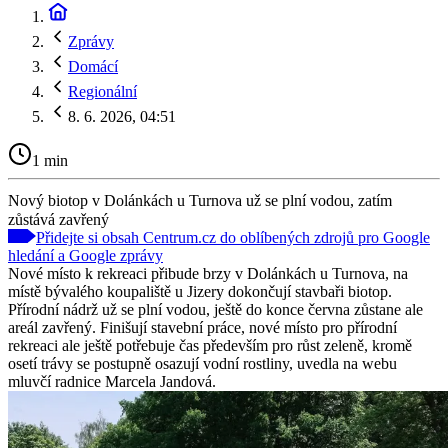
Zprávy
Domácí
Regionální
8. 6. 2026, 04:51
1 min
Nový biotop v Dolánkách u Turnova už se plní vodou, zatím
zůstává zavřený
Přidejte si obsah Centrum.cz do oblíbených zdrojů pro Google
hledání a Google zprávy
Nové místo k rekreaci přibude brzy v Dolánkách u Turnova, na
místě bývalého koupaliště u Jizery dokončují stavbaři biotop.
Přírodní nádrž už se plní vodou, ještě do konce června zůstane ale
areál zavřený. Finišují stavební práce, nové místo pro přírodní
rekreaci ale ještě potřebuje čas především pro růst zeleně, kromě
osetí trávy se postupně osazují vodní rostliny, uvedla na webu
mluvčí radnice Marcela Jandová.