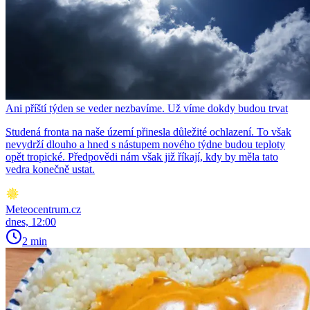
Ani příští týden se veder nezbavíme. Už víme dokdy budou trvat
Studená fronta na naše území přinesla důležité ochlazení. To však
nevydrží dlouho a hned s nástupem nového týdne budou teploty
opět tropické. Předpovědi nám však již říkají, kdy by měla tato
vedra konečně ustat.
Meteocentrum.cz
dnes, 12:00
2 min