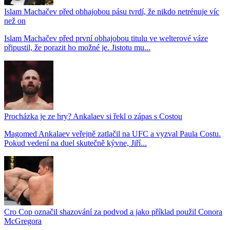
Islam Machačev před obhajobou pásu tvrdí, že nikdo netrénuje víc
než on
Islam Machačev před první obhajobou titulu ve welterové váze
připustil, že porazit ho možné je. Jistotu mu...
Procházka je ze hry? Ankalaev si řekl o zápas s Costou
Magomed Ankalaev veřejně zatlačil na UFC a vyzval Paula Costu.
Pokud vedení na duel skutečně kývne, Jiří...
Cro Cop označil shazování za podvod a jako příklad použil Conora
McGregora