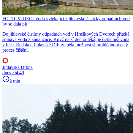
FOTO, VIDEO: Voda vytékající z jihlavské čističky odpadních vod
by se dala pít
Do jihlavské čistírny odpadních vod v Hruškových Dvorech přitéká
špinavá voda z kanalizace. Když další den odtéká, je čistší než voda
v řece. Redakce Jihlavské Drbny měla možnost si prohlédnout celý
proces čištění.
Jihlavská Drbna
dnes, 04:49
2 min