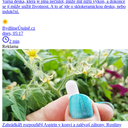
Varná deska, která je plná nečistot, může mít nižší výkon, a dokonce
se jí může snížit životnost. A to ať jde o sklokeramickou desku, nebo
indukční.
BydlímeÚtulně.cz
dnes, 05:17
2 min
Reklama
Zahrádkáři rozpouštějí Aspirin v konvi a zalévají záhony. Rostliny