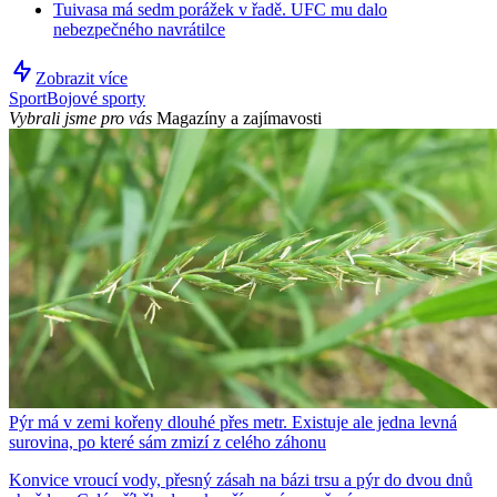
Tuivasa má sedm porážek v řadě. UFC mu dalo
nebezpečného navrátilce
Zobrazit více
Sport
Bojové sporty
Vybrali jsme pro vás
Magazíny a zajímavosti
Pýr má v zemi kořeny dlouhé přes metr. Existuje ale jedna levná
surovina, po které sám zmizí z celého záhonu
Konvice vroucí vody, přesný zásah na bázi trsu a pýr do dvou dnů