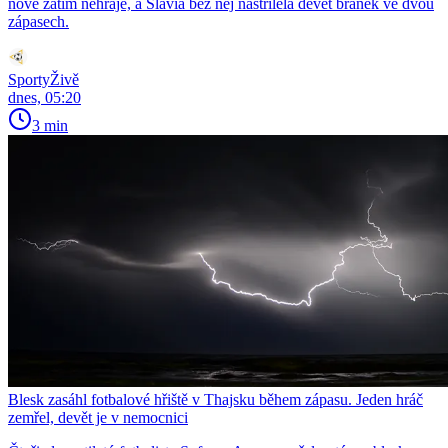
nové zatím nehraje, a Slavia bez něj nastřílela devět branek ve dvou
zápasech.
SportyŽivě
dnes, 05:20
3 min
Blesk zasáhl fotbalové hřiště v Thajsku během zápasu. Jeden hráč
zemřel, devět je v nemocnici