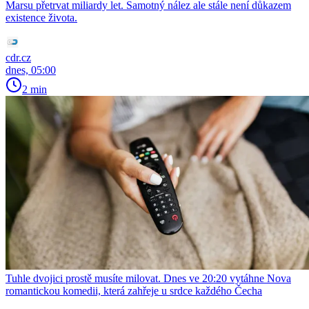
Marsu přetrvat miliardy let. Samotný nález ale stále není důkazem
existence života.
cdr.cz
dnes, 05:00
2 min
Tuhle dvojici prostě musíte milovat. Dnes ve 20:20 vytáhne Nova
romantickou komedii, která zahřeje u srdce každého Čecha