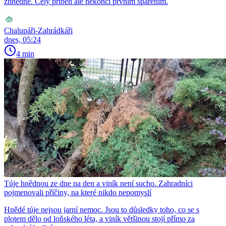
zhnědne. Celý příběh ale nekončí prvním spařením.
Chalupáři-Zahrádkáři
dnes, 05:24
4 min
Túje hnědnou ze dne na den a viník není sucho. Zahradníci
pojmenovali příčiny, na které nikdo nepomyslí
Hnědé túje nejsou jarní nemoc. Jsou to důsledky toho, co se s
plotem dělo od loňského léta, a viník většinou stojí přímo za