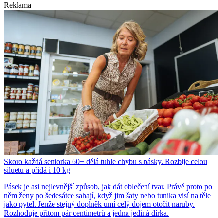
Reklama
Skoro každá seniorka 60+ dělá tuhle chybu s pásky. Rozbije celou
siluetu a přidá i 10 kg
Pásek je asi nejlevnější způsob, jak dát oblečení tvar. Právě proto po
něm ženy po šedesátce sahají, když jim šaty nebo tunika visí na těle
jako pytel. Jenže stejný doplněk umí celý dojem otočit naruby.
Rozhoduje přitom pár centimetrů a jedna jediná dírka.