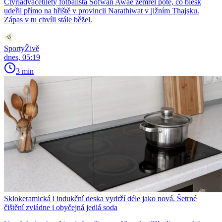
Čtyřiadvacetiletý fotbalista Sofwan Awae zemřel poté, co blesk
udeřil přímo na hřiště v provincii Narathiwat v jižním Thajsku.
Zápas v tu chvíli stále běžel.
SportyŽivě
dnes, 05:19
3 min
Sklokeramická i indukční deska vydrží déle jako nová. Šetrné
čištění zvládne i obyčejná jedlá soda