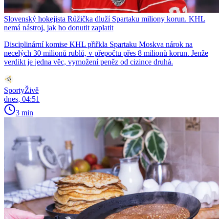
Slovenský hokejista Růžička dluží Spartaku miliony korun. KHL
nemá nástroj, jak ho donutit zaplatit
Disciplinární komise KHL přiřkla Spartaku Moskva nárok na
necelých 30 milionů rublů, v přepočtu přes 8 milionů korun. Jenže
verdikt je jedna věc, vymožení peněz od cizince druhá.
SportyŽivě
dnes, 04:51
3 min