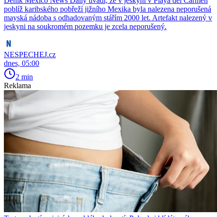
Deník Mexico News Daily uvádí, že v jeskyni v Playa del Carmen
poblíž karibského pobřeží jižního Mexika byla nalezena neporušená
mayská nádoba s odhadovaným stářím 2000 let. Artefakt nalezený v
jeskyni na soukromém pozemku je zcela neporušený.
NESPECHEJ.cz
dnes, 05:00
2 min
Reklama