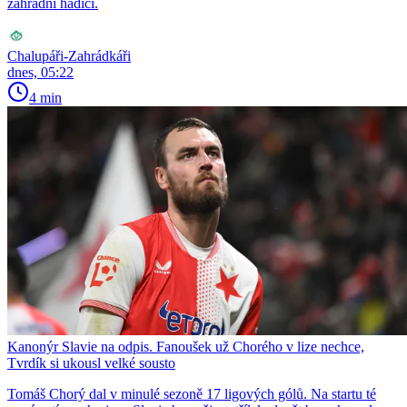
zahradní hadicí.
Chalupáři-Zahrádkáři
dnes, 05:22
4 min
Kanonýr Slavie na odpis. Fanoušek už Chorého v lize nechce,
Tvrdík si ukousl velké sousto
Tomáš Chorý dal v minulé sezoně 17 ligových gólů. Na startu té