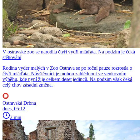
V ostravské zoo se narodila čtyři vydří mláďata. Na podzim je čeká
stěhování
Rodina vyder malých v Zoo Ostrava se po roční pauze rozrostla o
čtyři mláďata. Návštěvníci je mohou zahlédnout ve venkovním
výběhu, kde nyní žije celkem deset jedinců. Na podzim však čeká
celý chov zásadní změna.
Ostravská Drbna
dnes, 05:12
2 min