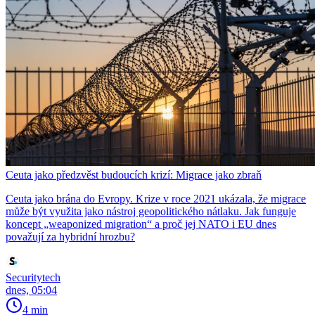
Ceuta jako předzvěst budoucích krizí: Migrace jako zbraň
Ceuta jako brána do Evropy. Krize v roce 2021 ukázala, že migrace
může být využita jako nástroj geopolitického nátlaku. Jak funguje
koncept „weaponized migration“ a proč jej NATO i EU dnes
považují za hybridní hrozbu?
Securitytech
dnes, 05:04
4 min