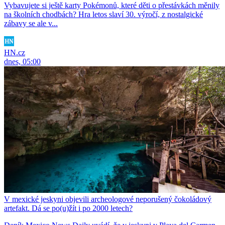
Vybavujete si ještě karty Pokémonů, které děti o přestávkách měnily
na školních chodbách? Hra letos slaví 30. výročí, z nostalgické
zábavy se ale v...
HN.cz
dnes, 05:00
V mexické jeskyni objevili archeologové neporušený čokoládový
artefakt. Dá se po(u)žít i po 2000 letech?