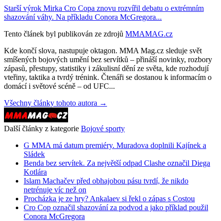
Starší výrok Mirka Cro Copa znovu rozvířil debatu o extrémním
shazování váhy. Na příkladu Conora McGregora...
Tento článek byl publikován ze zdrojů
MMAMAG.cz
Kde končí slova, nastupuje oktagon. MMA Mag.cz sleduje svět
smíšených bojových umění bez servítků – přináší novinky, rozbory
zápasů, přestupy, statistiky i zákulisní dění ze světa, kde rozhodují
vteřiny, taktika a tvrdý trénink. Čtenáři se dostanou k informacím o
domácí i světové scéně – od UFC...
Všechny články tohoto autora →
Další články z kategorie
Bojové sporty
G MMA má datum premiéry. Muradova doplnili Kajínek a
Sládek
Benda bez servítek. Za největší odpad Clashe označil Diega
Kotlára
Islam Machačev před obhajobou pásu tvrdí, že nikdo
netrénuje víc než on
Procházka je ze hry? Ankalaev si řekl o zápas s Costou
Cro Cop označil shazování za podvod a jako příklad použil
Conora McGregora