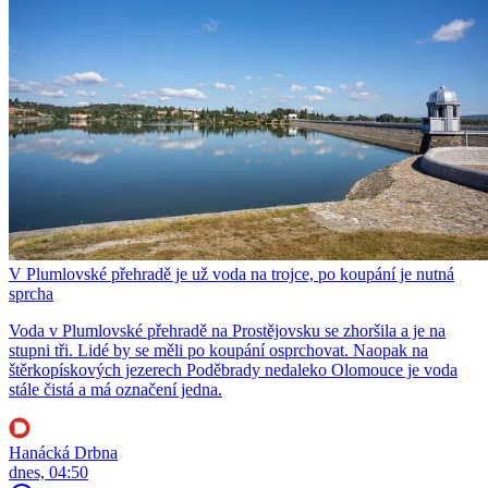
V Plumlovské přehradě je už voda na trojce, po koupání je nutná
sprcha
Voda v Plumlovské přehradě na Prostějovsku se zhoršila a je na
stupni tři. Lidé by se měli po koupání osprchovat. Naopak na
štěrkopískových jezerech Poděbrady nedaleko Olomouce je voda
stále čistá a má označení jedna.
Hanácká Drbna
dnes, 04:50