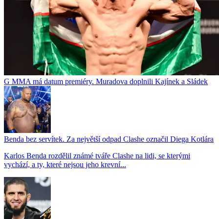
G MMA má datum premiéry. Muradova doplnili Kajínek a Sládek
Benda bez servítek. Za největší odpad Clashe označil Diega Kotlára
Karlos Benda rozdělil známé tváře Clashe na lidi, se kterými
vychází, a ty, které nejsou jeho krevní...