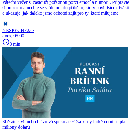
Páteční večer si zaslouží pořádnou porci emocí a humoru. Připravte
si popcorn a nechte se vtáhnout do příběhu, který baví tisíce diváků
a ukazuje, jak daleko jsme ochotni zajít pro ty, které milujeme.
NESPECHEJ.cz
dnes, 05:00
3 min
Sběratelství, nebo bláznivá spekulace? Za karty Pokémonů se platí
miliony dolarů