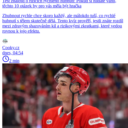
Test znalostí o rizicích rychlého hubnutí: Pokud si hlídáte váhu,
těchto 10 otázek by pro vás měla být hračka
Zhubnout rychle chce skoro každý, ale málokdo tuší, co rychlé
hubnutí s tělem skutečně dělá. Tento kvíz prověří, jestli znáte rozdíl
mezi zdravým shazováním kil a rizikovými zkratkami, které vedou
rovnou k jojo efektu.
Cooky.cz
dnes, 04:54
2 min