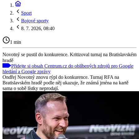
Sport
Bojové sporty
8. 7. 2026, 08:40
1 min
Novotný se pustil do konkurence. Kritizoval turnaj na Bratislavském
hradě
Přidejte si obsah Centrum.cz do oblíbených zdrojů pro Google
hledání a Google zprávy
Ondřej Novotný znovu rýpl do konkurence. Turnaj RFA na
Bratislavském hradě podle něj ukazuje, že známá jména na kartě
sama o sobě lístky neprodají.