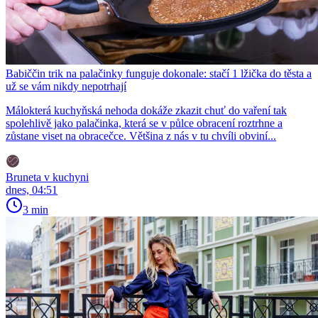
Babiččin trik na palačinky funguje dokonale: stačí 1 lžička do těsta a
už se vám nikdy nepotrhají
Málokterá kuchyňská nehoda dokáže zkazit chuť do vaření tak
spolehlivě jako palačinka, která se v půlce obracení roztrhne a
zůstane viset na obracečce. Většina z nás v tu chvíli obviní...
Bruneta v kuchyni
dnes, 04:51
3 min