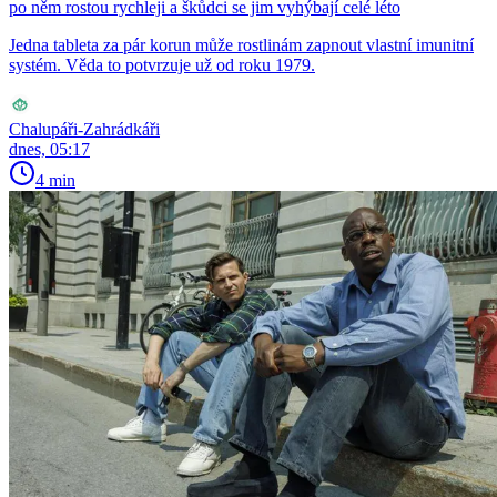
po něm rostou rychleji a škůdci se jim vyhýbají celé léto
Jedna tableta za pár korun může rostlinám zapnout vlastní imunitní
systém. Věda to potvrzuje už od roku 1979.
Chalupáři-Zahrádkáři
dnes, 05:17
4 min