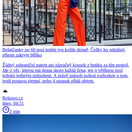
Belgičanky po 60 nosí tenhle typ košile denně, Češky ho odmítají,
přitom zakryje bříško
Žádný zahraniční patent ani zázračný kousek z butiku za tím nestojí.
Jde o věc, kterou má doma skoro každá žena, jen ji většinou nosí
jedním jediným způsobem. A právě způsob nošení rozhoduje o tom,
jestli postavu zjemní, nebo jí naopak přidá objem.
Relaxeo.cz
dnes, 04:51
2 min