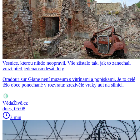
Vesnice, kterou nikdo neopravil. Vše zůstalo tak, jak to zanechali
vrazi před jedenaosmdesáti lety
Oradour-sur-Glane není muzeum s vitrínami a popiskami. Je to celé
tělo obce ponechané v rozvratu: zrezivělé vraky aut na silnici.
VědaŽivě.cz
dnes, 05:08
3 min