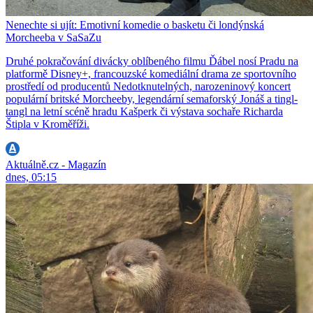
Nenechte si ujít: Emotivní komedie o basketu či londýnská
Morcheeba v SaSaZu
Druhé pokračování divácky oblíbeného filmu Ďábel nosí Pradu na
platformě Disney+, francouzské komediální drama ze sportovního
prostředí od producentů Nedotknutelných, narozeninový koncert
populární britské Morcheeby, legendární semaforský Jonáš a tingl-
tangl na letní scéně hradu Kašperk či výstava sochaře Richarda
Štipla v Kroměříži.
Aktuálně.cz - Magazín
dnes, 05:15