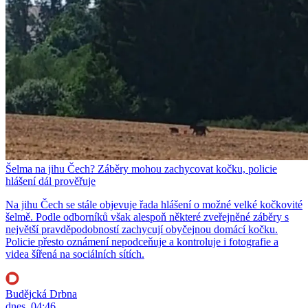
Šelma na jihu Čech? Záběry mohou zachycovat kočku, policie
hlášení dál prověřuje
Na jihu Čech se stále objevuje řada hlášení o možné velké kočkovité
šelmě. Podle odborníků však alespoň některé zveřejněné záběry s
největší pravděpodobností zachycují obyčejnou domácí kočku.
Policie přesto oznámení nepodceňuje a kontroluje i fotografie a
videa šířená na sociálních sítích.
Budějcká Drbna
dnes, 04:46