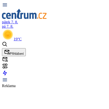
pátek 7. 8.
pá 7. 8.
19°C
Přihlášení
Reklama