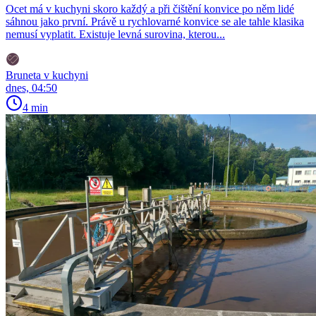
Ocet má v kuchyni skoro každý a při čištění konvice po něm lidé
sáhnou jako první. Právě u rychlovarné konvice se ale tahle klasika
nemusí vyplatit. Existuje levná surovina, kterou...
Bruneta v kuchyni
dnes, 04:50
4 min