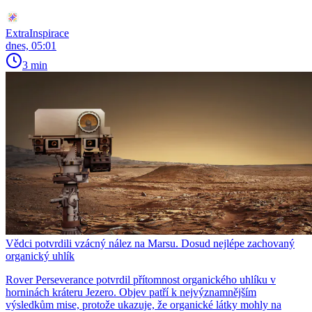
ExtraInspirace
dnes, 05:01
3 min
Vědci potvrdili vzácný nález na Marsu. Dosud nejlépe zachovaný
organický uhlík
Rover Perseverance potvrdil přítomnost organického uhlíku v
horninách kráteru Jezero. Objev patří k nejvýznamnějším
výsledkům mise, protože ukazuje, že organické látky mohly na