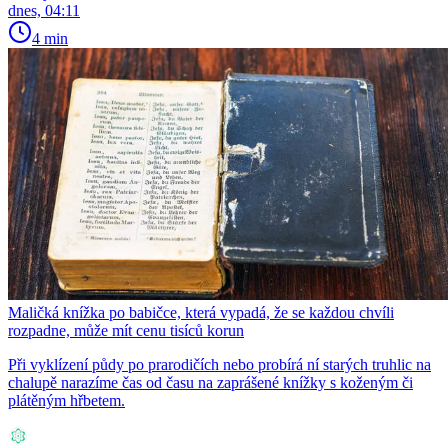
dnes, 04:11
4 min
Maličká knížka po babičce, která vypadá, že se každou chvíli
rozpadne, může mít cenu tisíců korun
Při vyklízení půdy po prarodičích nebo probírá ní starých truhlic na
chalupě narazíme čas od času na zaprášené knížky s koženým či
plátěným hřbetem.