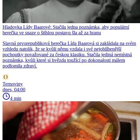
Hladovka Lídy Baarové: Stačila jedna poznámka, aby populární
herečka ve snaze o štíhlou postavu šla až za hranu
Slavná prvorepubliková herečka Lída Baarová si zakládala na svém
vzhledu natolik, že se kvůli němu vzdala i své nejoblíbenější
pochoutky považované za českou klasiku. Stačila jediná nemístná
poznámka, kvůli které si hvězda toužící po dokonalosti málem
podlomila zdraví.
Ternoviny
dnes, 04:00
4 min