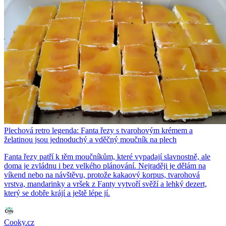
Plechová retro legenda: Fanta řezy s tvarohovým krémem a
želatinou jsou jednoduchý a vděčný moučník na plech
Fanta řezy patří k těm moučníkům, které vypadají slavnostně, ale
doma je zvládnu i bez velkého plánování. Nejraději je dělám na
víkend nebo na návštěvu, protože kakaový korpus, tvarohová
vrstva, mandarinky a vršek z Fanty vytvoří svěží a lehký dezert,
který se dobře krájí a ještě lépe jí.
Cooky.cz