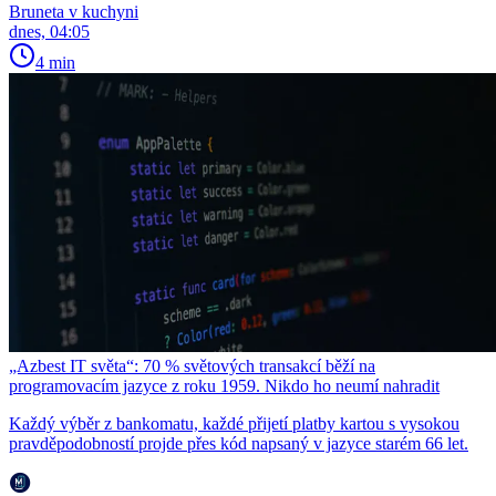
Bruneta v kuchyni
dnes, 04:05
4 min
„Azbest IT světa“: 70 % světových transakcí běží na
programovacím jazyce z roku 1959. Nikdo ho neumí nahradit
Každý výběr z bankomatu, každé přijetí platby kartou s vysokou
pravděpodobností projde přes kód napsaný v jazyce starém 66 let.