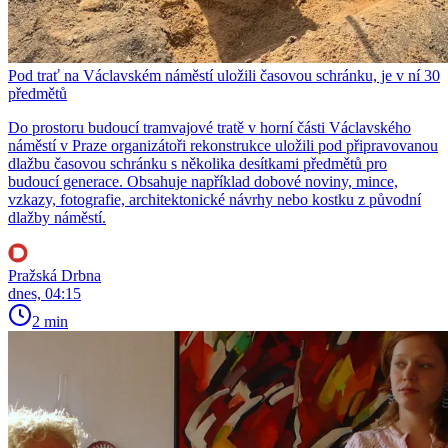
Pod trať na Václavském náměstí uložili časovou schránku, je v ní 30
předmětů
Do prostoru budoucí tramvajové tratě v horní části Václavského
náměstí v Praze organizátoři rekonstrukce uložili pod připravovanou
dlažbu časovou schránku s několika desítkami předmětů pro
budoucí generace. Obsahuje například dobové noviny, mince,
vzkazy, fotografie, architektonické návrhy nebo kostku z původní
dlažby náměstí.
Pražská Drbna
dnes, 04:15
2 min