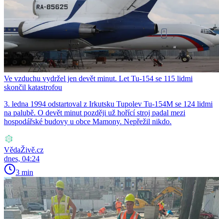
Ve vzduchu vydržel jen devět minut. Let Tu-154 se 115 lidmi
skončil katastrofou
3. ledna 1994 odstartoval z Irkutsku Tupolev Tu-154M se 124 lidmi
na palubě. O devět minut později už hořící stroj padal mezi
hospodářské budovy u obce Mamony. Nepřežil nikdo.
VědaŽivě.cz
dnes, 04:24
3 min