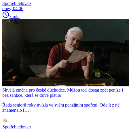
Spotřebitelov.cz
dnes, 04:06
3 min
Skvělá změna pro české důchodce. Můžou teď dostat zpět peníze i
bez sankce, která se dříve platila
Řada seniorů roky uvízla ve svém penzijním spoření. Odejít z něj
znamenalo […]
Spotřebitelov.cz