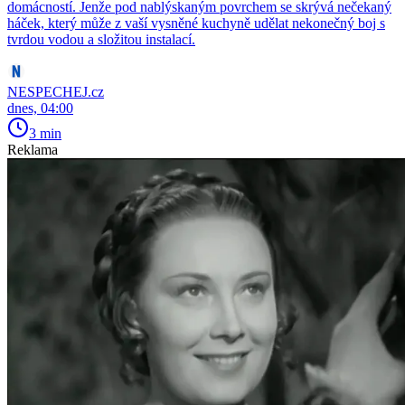
domácností. Jenže pod nablýskaným povrchem se skrývá nečekaný
háček, který může z vaší vysněné kuchyně udělat nekonečný boj s
tvrdou vodou a složitou instalací.
NESPECHEJ.cz
dnes, 04:00
3 min
Reklama