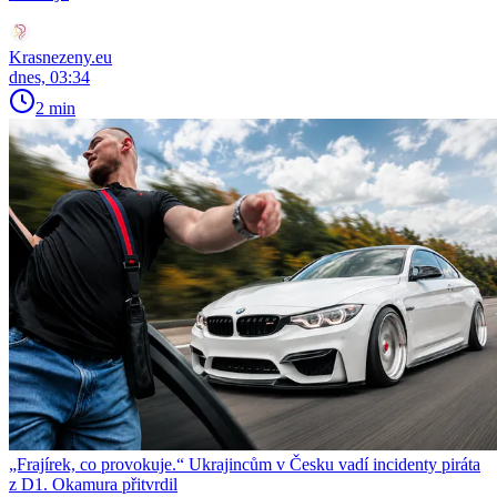
Krasnezeny.eu
dnes, 03:34
2 min
„Frajírek, co provokuje.“ Ukrajincům v Česku vadí incidenty piráta
z D1. Okamura přitvrdil