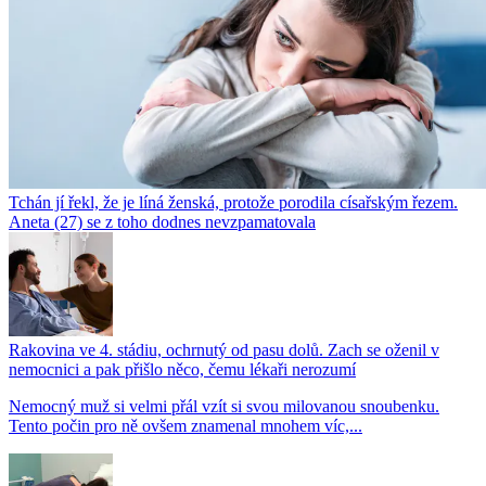
Tchán jí řekl, že je líná ženská, protože porodila císařským řezem.
Aneta (27) se z toho dodnes nevzpamatovala
Rakovina ve 4. stádiu, ochrnutý od pasu dolů. Zach se oženil v
nemocnici a pak přišlo něco, čemu lékaři nerozumí
Nemocný muž si velmi přál vzít si svou milovanou snoubenku.
Tento počin pro ně ovšem znamenal mnohem víc,...