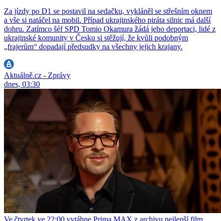
Za jízdy po D1 se postavil na sedačku, vykláněl se střešním oknem
a vše si natáčel na mobil. Případ ukrajinského piráta silnic má další
dohru. Zatímco šéf SPD Tomio Okamura žádá jeho deportaci, lidé z
ukrajinské komunity v Česku si stěžují, že kvůli podobným
„frajerům“ dopadají předsudky na všechny jejich krajany.
Aktuálně.cz - Zprávy
dnes, 03:30
Ve čtvrtek ve 22:00 vytáhne Prima MAX z archivu nejlepší film