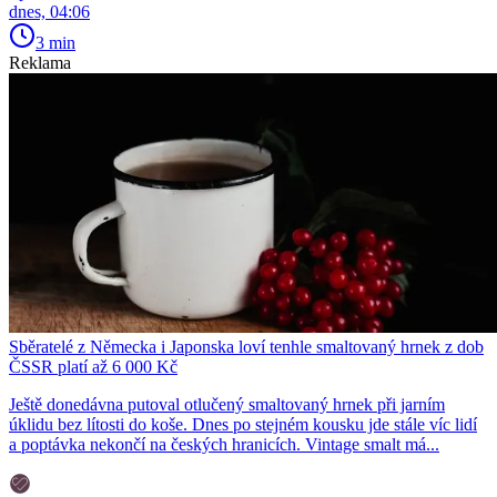
dnes, 04:06
3 min
Reklama
Sběratelé z Německa i Japonska loví tenhle smaltovaný hrnek z dob
ČSSR platí až 6 000 Kč
Ještě donedávna putoval otlučený smaltovaný hrnek při jarním
úklidu bez lítosti do koše. Dnes po stejném kousku jde stále víc lidí
a poptávka nekončí na českých hranicích. Vintage smalt má...