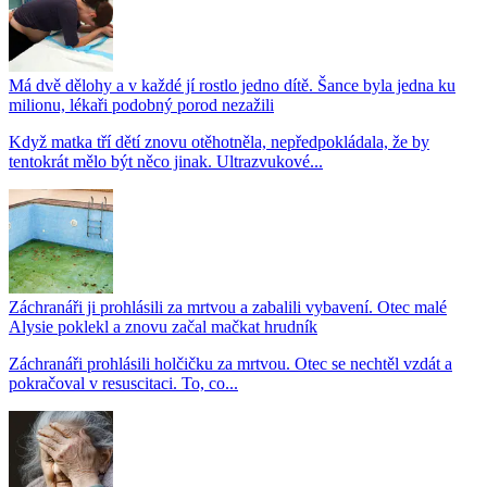
Má dvě dělohy a v každé jí rostlo jedno dítě. Šance byla jedna ku
milionu, lékaři podobný porod nezažili
Když matka tří dětí znovu otěhotněla, nepředpokládala, že by
tentokrát mělo být něco jinak. Ultrazvukové...
Záchranáři ji prohlásili za mrtvou a zabalili vybavení. Otec malé
Alysie poklekl a znovu začal mačkat hrudník
Záchranáři prohlásili holčičku za mrtvou. Otec se nechtěl vzdát a
pokračoval v resuscitaci. To, co...