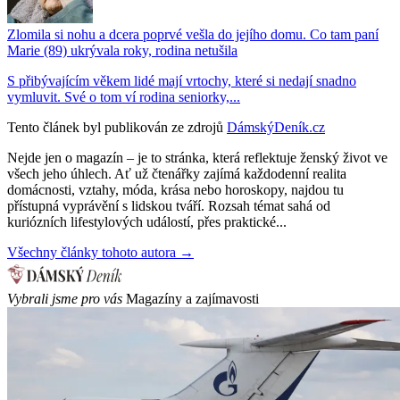
Zlomila si nohu a dcera poprvé vešla do jejího domu. Co tam paní
Marie (89) ukrývala roky, rodina netušila
S přibývajícím věkem lidé mají vrtochy, které si nedají snadno
vymluvit. Své o tom ví rodina seniorky,...
Tento článek byl publikován ze zdrojů
DámskýDeník.cz
Nejde jen o magazín – je to stránka, která reflektuje ženský život ve
všech jeho úhlech. Ať už čtenářky zajímá každodenní realita
domácnosti, vztahy, móda, krása nebo horoskopy, najdou tu
přístupná vyprávění s lidskou tváří. Rozsah témat sahá od
kuriózních lifestylových událostí, přes praktické...
Všechny články tohoto autora →
Vybrali jsme pro vás
Magazíny a zajímavosti