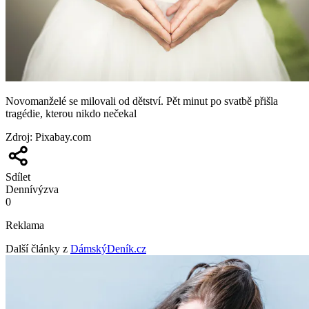
Novomanželé se milovali od dětství. Pět minut po svatbě přišla
tragédie, kterou nikdo nečekal
Zdroj
:
Pixabay.com
Sdílet
Denní
výzva
0
Reklama
Další články z
DámskýDeník.cz