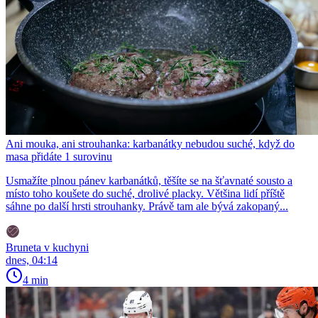
Ani mouka, ani strouhanka: karbanátky nebudou suché, když do
masa přidáte 1 surovinu
Usmažíte plnou pánev karbanátků, těšíte se na šťavnaté sousto a
místo toho koušete do suché, drolivé placky. Většina lidí příště
sáhne po další hrsti strouhanky. Právě tam ale bývá zakopaný...
Bruneta v kuchyni
dnes, 04:14
4 min