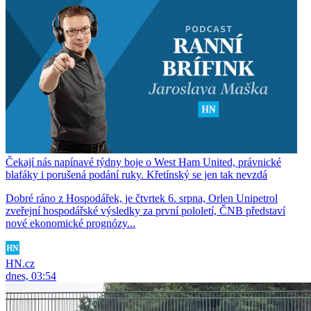
Čekají nás napínavé týdny boje o West Ham United, právnické
blafáky i porušená podání ruky. Křetínský se jen tak nevzdá
Dobré ráno z Hospodářek, je čtvrtek 6. srpna, Orlen Unipetrol
zveřejní hospodářské výsledky za první pololetí, ČNB představí
nové ekonomické prognózy...
HN.cz
dnes, 03:54