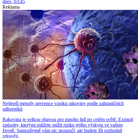
dnes, 03:45
Reklama
Nejlepší metody prevence vzniku rakoviny podle zahraničních
odborníků
Rakovina je velkou obavou pro mnoho lidí po celém světě. Existují
způsoby, kterými můžete snížit riziko jejího výskytu ve vašem
životě. Samozřejmě vám nic nezaručí, ale budete žít rozhodně
zdravěji.