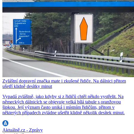
Zvláštní dopravní značka mate i zkušené řidiče. Na dálnici přitom
ušetří klidně desítky minut
Vypadá zvláštně, jako kdyby si z řidičů chtěl někdo vystřelit. Na
německých dálnicích se objevuje velká bílá tabule s oranžovou
šipkou. Její význam často uniká i místním řidičům, přitom v
některých případech zvládne ušetřit klidně několik desítek minut.
Aktuálně.cz - Zprávy