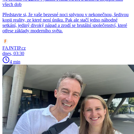
všech dob
Představte si, že vaše bezesné noci splynou v nekonečnou, šedivou
kopii reality, ze které není úniku. Pak ale stačí jedno náhodné
setkání, jediný divoký nápad a zrodí se brutální společenství, které
otřese základy moderního světa.
FAJNTIP.cz
dnes, 03:30
4 min