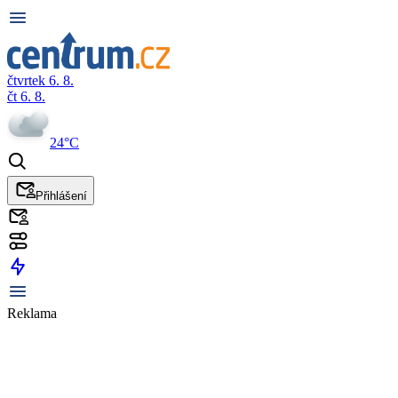
čtvrtek 6. 8.
čt 6. 8.
24°C
Přihlášení
Reklama