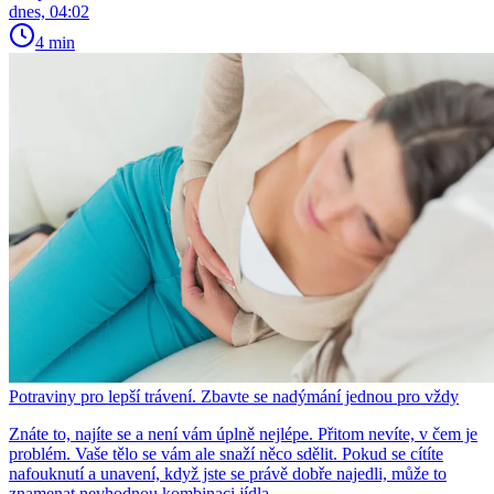
dnes, 04:02
4 min
Potraviny pro lepší trávení. Zbavte se nadýmání jednou pro vždy
Znáte to, najíte se a není vám úplně nejlépe. Přitom nevíte, v čem je
problém. Vaše tělo se vám ale snaží něco sdělit. Pokud se cítíte
nafouknutí a unavení, když jste se právě dobře najedli, může to
znamenat nevhodnou kombinaci jídla.