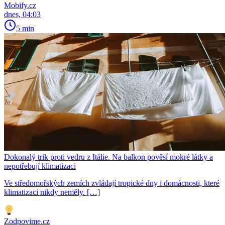
Mobify.cz
dnes, 04:03
5 min
Dokonalý trik proti vedru z Itálie. Na balkon pověsí mokré látky a
nepotřebují klimatizaci
Ve středomořských zemích zvládají tropické dny i domácnosti, které
klimatizaci nikdy neměly. […]
Zodpovime.cz