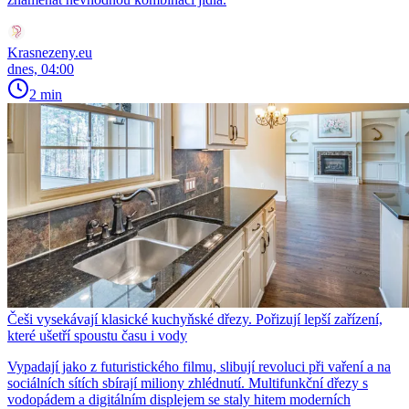
Krasnezeny.eu
dnes, 04:00
2 min
Češi vysekávají klasické kuchyňské dřezy. Pořizují lepší zařízení,
které ušetří spoustu času i vody
Vypadají jako z futuristického filmu, slibují revoluci při vaření a na
sociálních sítích sbírají miliony zhlédnutí. Multifunkční dřezy s
vodopádem a digitálním displejem se staly hitem moderních