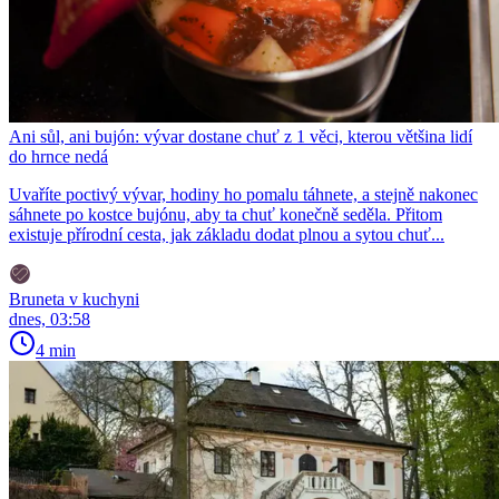
Ani sůl, ani bujón: vývar dostane chuť z 1 věci, kterou většina lidí
do hrnce nedá
Uvaříte poctivý vývar, hodiny ho pomalu táhnete, a stejně nakonec
sáhnete po kostce bujónu, aby ta chuť konečně seděla. Přitom
existuje přírodní cesta, jak základu dodat plnou a sytou chuť...
Bruneta v kuchyni
dnes, 03:58
4 min