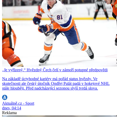
„Je vyřízený.“ Hvězdný Čech čelí v zámoří potupné předpovědi
Na základě úctyhodné kariéry má pořád status hvězdy. Ve
skutečnosti ale český útočník Ondřej Palát padá v hokejové NHL
stále hlouběji. Před nadcházející sezonou slyší tvrdá slova.
Aktuálně.cz - Sport
dnes, 04:14
Reklama