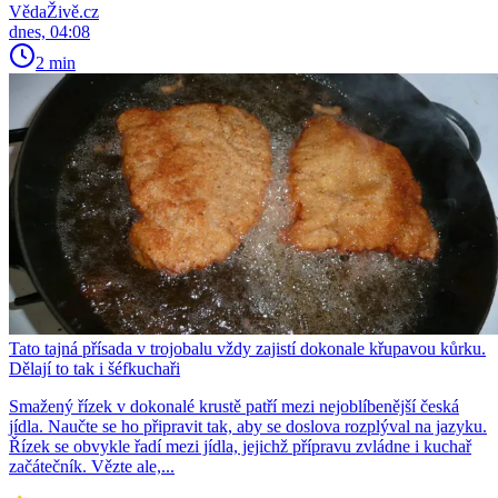
VědaŽivě.cz
dnes, 04:08
2 min
Tato tajná přísada v trojobalu vždy zajistí dokonale křupavou kůrku.
Dělají to tak i šéfkuchaři
Smažený řízek v dokonalé krustě patří mezi nejoblíbenější česká
jídla. Naučte se ho připravit tak, aby se doslova rozplýval na jazyku.
Řízek se obvykle řadí mezi jídla, jejichž přípravu zvládne i kuchař
začátečník. Vězte ale,...