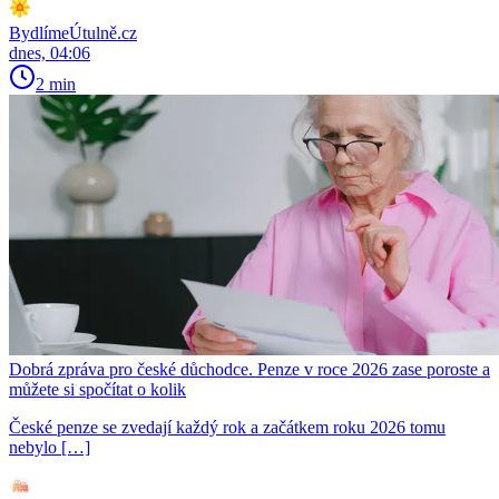
BydlímeÚtulně.cz
dnes, 04:06
2 min
Dobrá zpráva pro české důchodce. Penze v roce 2026 zase poroste a
můžete si spočítat o kolik
České penze se zvedají každý rok a začátkem roku 2026 tomu
nebylo […]