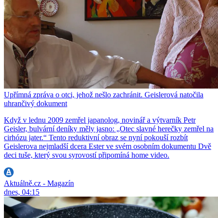
Upřímná zpráva o otci, jehož nešlo zachránit. Geislerová natočila
uhrančivý dokument
Když v lednu 2009 zemřel japanolog, novinář a výtvarník Petr
Geisler, bulvární deníky měly jasno: „Otec slavné herečky zemřel na
cirhózu jater.“ Tento reduktivní obraz se nyní pokouší rozbít
Geislerova nejmladší dcera Ester ve svém osobním dokumentu Dvě
deci tuše, který svou syrovostí připomíná home video.
Aktuálně.cz - Magazín
dnes, 04:15