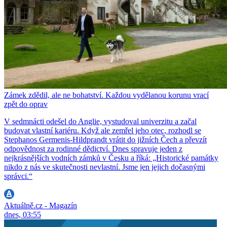
Zámek zdědil, ale ne bohatství. Každou vydělanou korunu vrací
zpět do oprav
V sedmnácti odešel do Anglie, vystudoval univerzitu a začal
budovat vlastní kariéru. Když ale zemřel jeho otec, rozhodl se
Stephanos Germenis-Hildprandt vrátit do jižních Čech a převzít
odpovědnost za rodinné dědictví. Dnes spravuje jeden z
nejkrásnějších vodních zámků v Česku a říká: „Historické památky
nikdo z nás ve skutečnosti nevlastní. Jsme jen jejich dočasnými
správci.“
Aktuálně.cz - Magazín
dnes, 03:55