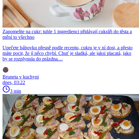
Zapomeňte na cukr: tuhle 1 ingredienci přidávají cukráři do těsta a
mění to všechno
Upečete bábovku přesně podle receptu, cukru je v ní dost, a přesto
máte pocit, že jí něco chybí. Chuť je sladká, ale jaksi placatá, jako
by se rozplynula do prázdna....
Bruneta v kuchyni
dnes, 03:22
3 min