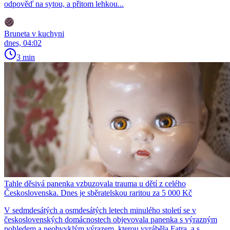
odpověď na sytou, a přitom lehkou...
Bruneta v kuchyni
dnes, 04:02
3 min
Tahle děsivá panenka vzbuzovala trauma u dětí z celého
Československa. Dnes je sběratelskou raritou za 5 000 Kč
V sedmdesátých a osmdesátých letech minulého století se v
československých domácnostech objevovala panenka s výrazným
pohledem a neobvyklým výrazem, kterou vyráběla Fatra, a.s..