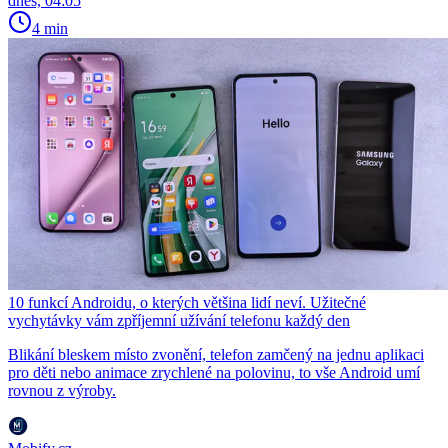
dnes, 04:05
4 min
10 funkcí Androidu, o kterých většina lidí neví. Užitečné
vychytávky vám zpříjemní užívání telefonu každý den
Blikání bleskem místo zvonění, telefon zamčený na jednu aplikaci
pro děti nebo animace zrychlené na polovinu, to vše Android umí
rovnou z výroby.