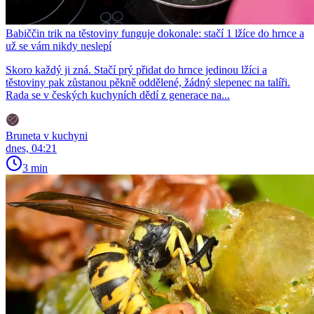
Babiččin trik na těstoviny funguje dokonale: stačí 1 lžíce do hrnce a
už se vám nikdy neslepí
Skoro každý ji zná. Stačí prý přidat do hrnce jedinou lžíci a
těstoviny pak zůstanou pěkně oddělené, žádný slepenec na talíři.
Rada se v českých kuchyních dědí z generace na...
Bruneta v kuchyni
dnes, 04:21
3 min