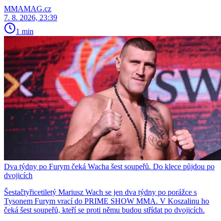
MMAMAG.cz
7. 8. 2026, 23:39
1 min
Dva týdny po Furym čeká Wacha šest soupeřů. Do klece půjdou po
dvojicích
Šestačtyřicetiletý Mariusz Wach se jen dva týdny po porážce s
Tysonem Furym vrací do PRIME SHOW MMA. V Koszalinu ho
čeká šest soupeřů, kteří se proti němu budou střídat po dvojicích.