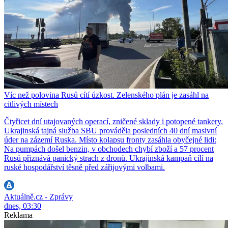
Víc než polovina Rusů cítí úzkost. Zelenského plán je zasáhl na
citlivých místech
Čtyřicet dní utajovaných operací, zničené sklady i potopené tankery.
Ukrajinská tajná služba SBU prováděla posledních 40 dní masivní
úder na zázemí Ruska. Místo kolapsu fronty zasáhla obyčejné lidi:
Na pumpách došel benzin, v obchodech chybí zboží a 57 procent
Rusů přiznává panický strach z dronů. Ukrajinská kampaň cílí na
ruské hospodářství těsně před zářijovými volbami.
Aktuálně.cz - Zprávy
dnes, 03:30
Reklama