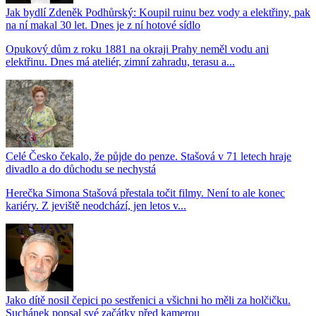
Jak bydlí Zdeněk Podhůrský: Koupil ruinu bez vody a elektřiny, pak
na ní makal 30 let. Dnes je z ní hotové sídlo
Opukový dům z roku 1881 na okraji Prahy neměl vodu ani
elektřinu. Dnes má ateliér, zimní zahradu, terasu a...
Celé Česko čekalo, že půjde do penze. Stašová v 71 letech hraje
divadlo a do důchodu se nechystá
Herečka Simona Stašová přestala točit filmy. Není to ale konec
kariéry. Z jeviště neodchází, jen letos v...
Jako dítě nosil čepici po sestřenici a všichni ho měli za holčičku.
Suchánek popsal své začátky před kamerou