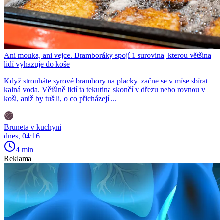
Ani mouka, ani vejce. Bramboráky spojí 1 surovina, kterou většina
lidí vyhazuje do koše
Když strouháte syrové brambory na placky, začne se v míse sbírat
kalná voda. Většině lidí ta tekutina skončí v dřezu nebo rovnou v
koši, aniž by tušili, o co přicházejí....
Bruneta v kuchyni
dnes, 04:16
4 min
Reklama