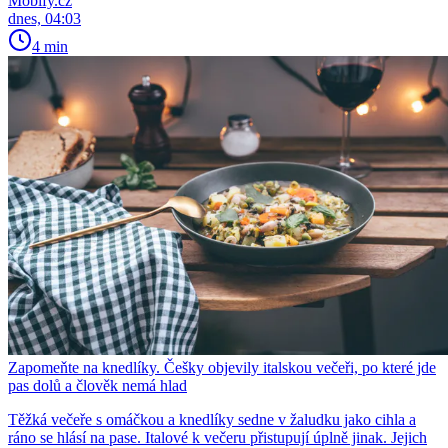
Mobify.cz
dnes, 04:03
4 min
Zapomeňte na knedlíky. Češky objevily italskou večeři, po které jde
pas dolů a člověk nemá hlad
Těžká večeře s omáčkou a knedlíky sedne v žaludku jako cihla a
ráno se hlásí na pase. Italové k večeru přistupují úplně jinak. Jejich