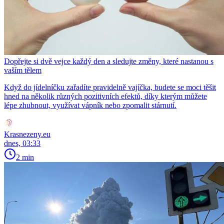
Dopřejte si dvě vejce každý den a sledujte změny, které nastanou s
vaším tělem
Když do jídelníčku zařadíte pravidelně vajíčka, budete se moci těšit
hned na několik různých pozitivních efektů, díky kterým můžete
lépe zhubnout, využívat vápník nebo zpomalit stárnutí.
Krasnezeny.eu
dnes, 03:33
2 min