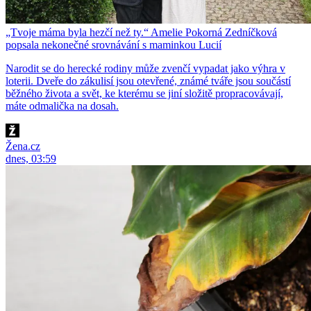
„Tvoje máma byla hezčí než ty.“ Amelie Pokorná Zedníčková
popsala nekonečné srovnávání s maminkou Lucií
Narodit se do herecké rodiny může zvenčí vypadat jako výhra v
loterii. Dveře do zákulisí jsou otevřené, známé tváře jsou součástí
běžného života a svět, ke kterému se jiní složitě propracovávají,
máte odmalička na dosah.
Žena.cz
dnes, 03:59