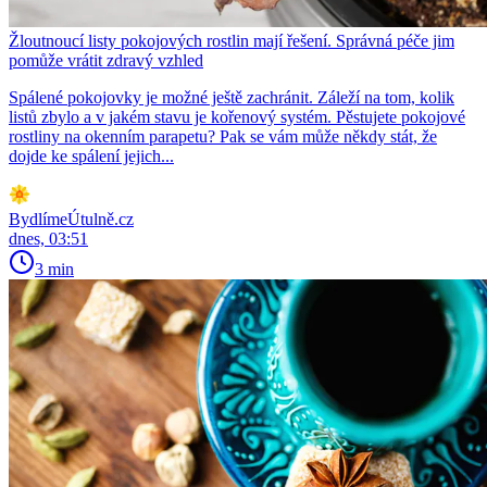
Žloutnoucí listy pokojových rostlin mají řešení. Správná péče jim
pomůže vrátit zdravý vzhled
Spálené pokojovky je možné ještě zachránit. Záleží na tom, kolik
listů zbylo a v jakém stavu je kořenový systém. Pěstujete pokojové
rostliny na okenním parapetu? Pak se vám může někdy stát, že
dojde ke spálení jejich...
BydlímeÚtulně.cz
dnes, 03:51
3 min