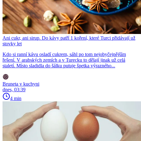
Ani cukr, ani sirup. Do kávy patří 1 koření, které Turci přidávají už
stovky let
Kdo si ranní kávu osladí cukrem, sáhl po tom nejobyčejnějším
řešení. V arabských zemích a v Turecku to dělají jinak už celá
staletí. Místo sladidla do šálku putuje špetka výrazného...
Bruneta v kuchyni
dnes, 03:39
4 min