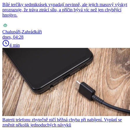
Bílé terčíky sedmikrásek vypadají nevinně, ale jejich masový výskyt
prozrazuje, že tráva ztrácí sílu, a příčin bývá víc než jen chybějící
hnojivo.
Chalupáři-Zahrádkáři
dnes, 04:28
4 min
Baterii telefonu zbytečně ničí běžná chyba při nabíjení. Vyplatí se
změnit několik jednoduchých návyků