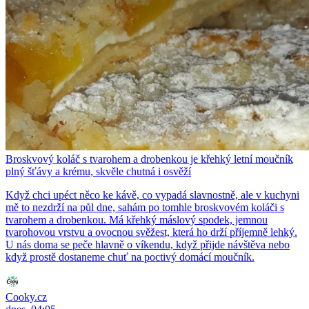
Broskvový koláč s tvarohem a drobenkou je křehký letní moučník
plný šťávy a krému, skvěle chutná i osvěží
Když chci upéct něco ke kávě, co vypadá slavnostně, ale v kuchyni
mě to nezdrží na půl dne, sahám po tomhle broskvovém koláči s
tvarohem a drobenkou. Má křehký máslový spodek, jemnou
tvarohovou vrstvu a ovocnou svěžest, která ho drží příjemně lehký.
U nás doma se peče hlavně o víkendu, když přijde návštěva nebo
když prostě dostaneme chuť na poctivý domácí moučník.
Cooky.cz