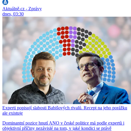
Aktuálně.cz - Zprávy
dnes, 03:30
Experti popisují slabosti Babišových rivalů. Recept na jeho porážku
ale existuje
Dominantní pozice hnutí ANO v české politice má podle expertů i
objektivní příčiny nezávislé na tom, v jaké kondici se právě