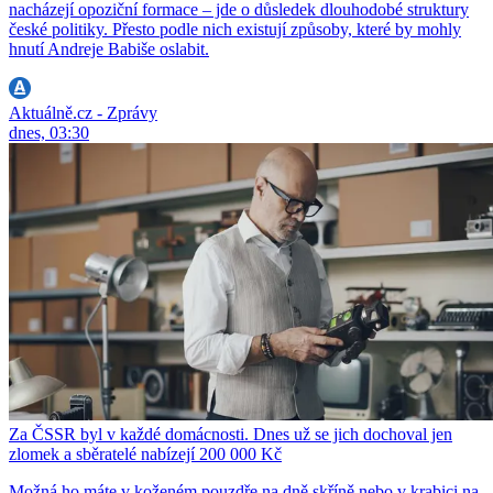
nacházejí opoziční formace – jde o důsledek dlouhodobé struktury
české politiky. Přesto podle nich existují způsoby, které by mohly
hnutí Andreje Babiše oslabit.
Aktuálně.cz - Zprávy
dnes, 03:30
Za ČSSR byl v každé domácnosti. Dnes už se jich dochoval jen
zlomek a sběratelé nabízejí 200 000 Kč
Možná ho máte v koženém pouzdře na dně skříně nebo v krabici na