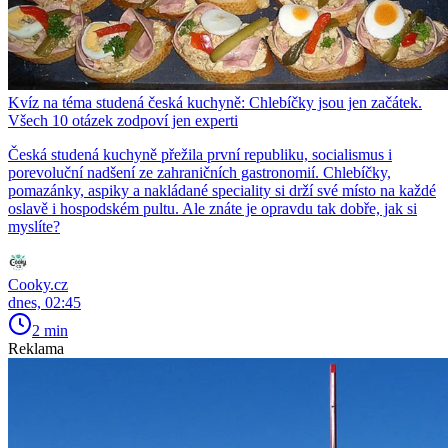
Kvíz na téma studená česká kuchyně: Chlebíčky jsou jen začátek.
Všech 10 otázek zodpoví jen experti
Česká studená kuchyně přežila první republiku, socialismus i
porevoluční nadšení ze zahraničních gastronomií. Chlebíčky,
pomazánky, aspiky a nakládané speciality si drží své místo na každé
oslavě i hospodském pultu. Ale znáte je opravdu tak dobře, jak si
myslíte?
Cooky.cz
dnes, 02:45
2 min
Reklama