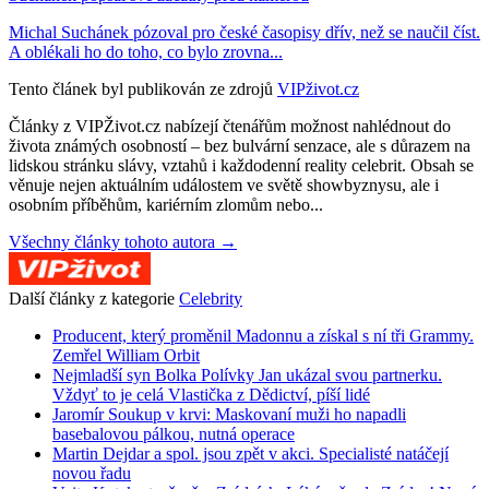
Michal Suchánek pózoval pro české časopisy dřív, než se naučil číst.
A oblékali ho do toho, co bylo zrovna...
Tento článek byl publikován ze zdrojů
VIPživot.cz
Články z VIPŽivot.cz nabízejí čtenářům možnost nahlédnout do
života známých osobností – bez bulvární senzace, ale s důrazem na
lidskou stránku slávy, vztahů i každodenní reality celebrit. Obsah se
věnuje nejen aktuálním událostem ve světě showbyznysu, ale i
osobním příběhům, kariérním zlomům nebo...
Všechny články tohoto autora →
Další články z kategorie
Celebrity
Producent, který proměnil Madonnu a získal s ní tři Grammy.
Zemřel William Orbit
Nejmladší syn Bolka Polívky Jan ukázal svou partnerku.
Vždyť to je celá Vlastička z Dědictví, píší lidé
Jaromír Soukup v krvi: Maskovaní muži ho napadli
basebalovou pálkou, nutná operace
Martin Dejdar a spol. jsou zpět v akci. Specialisté natáčejí
novou řadu