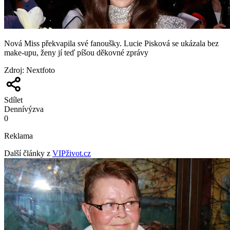
Nová Miss překvapila své fanoušky. Lucie Pisková se ukázala bez
make-upu, ženy jí teď píšou děkovné zprávy
Zdroj
:
Nextfoto
Sdílet
Denní
výzva
0
Reklama
Další články z
VIPživot.cz