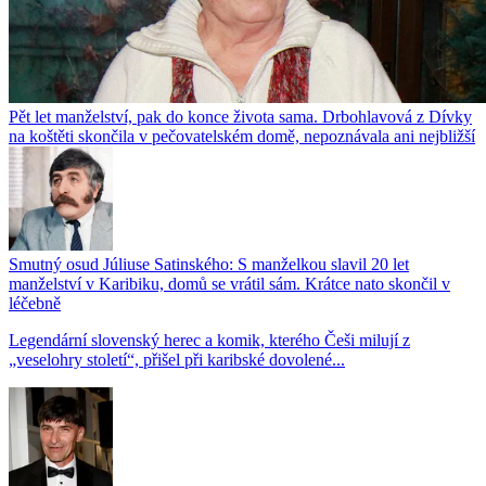
Pět let manželství, pak do konce života sama. Drbohlavová z Dívky
na koštěti skončila v pečovatelském domě, nepoznávala ani nejbližší
Smutný osud Júliuse Satinského: S manželkou slavil 20 let
manželství v Karibiku, domů se vrátil sám. Krátce nato skončil v
léčebně
Legendární slovenský herec a komik, kterého Češi milují z
„veselohry století“, přišel při karibské dovolené...