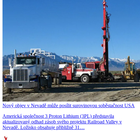
Nový objev v Nevadě může posílit surovinovou soběstačnost USA
Americká společnost 3 Proton Lithium (3PL) představila
aktualizovaný odhad zásob svého projektu Railroad Valley v
Nevadě. Ložisko obsahuje přibližně 31…