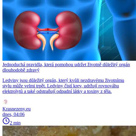
Jednoduchá pravidla, která pomohou udržet životně důležitý orgán
dlouhodobě zdravý
Ledviny jsou důležitý orgán, který kvůli nezdravému životnímu
stylu může velmi trpět. Ledviny čistí krev, udržují rovnováhu
elektrolytů a také odstraňují odpadní látky a toxiny z těla.
Krasnezeny.eu
dnes, 04:06
2 min