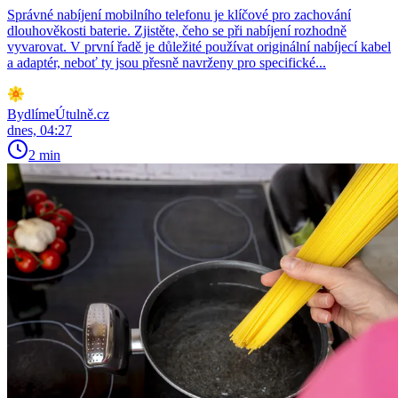
Správné nabíjení mobilního telefonu je klíčové pro zachování
dlouhověkosti baterie. Zjistěte, čeho se při nabíjení rozhodně
vyvarovat. V první řadě je důležité používat originální nabíjecí kabel
a adaptér, neboť ty jsou přesně navrženy pro specifické...
BydlímeÚtulně.cz
dnes, 04:27
2 min