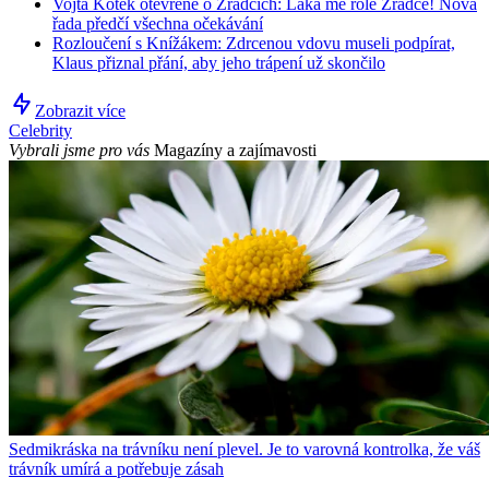
Vojta Kotek otevřeně o Zrádcích: Láká mě role Zrádce! Nová
řada předčí všechna očekávání
Rozloučení s Knížákem: Zdrcenou vdovu museli podpírat,
Klaus přiznal přání, aby jeho trápení už skončilo
Zobrazit více
Celebrity
Vybrali jsme pro vás
Magazíny a zajímavosti
Sedmikráska na trávníku není plevel. Je to varovná kontrolka, že váš
trávník umírá a potřebuje zásah