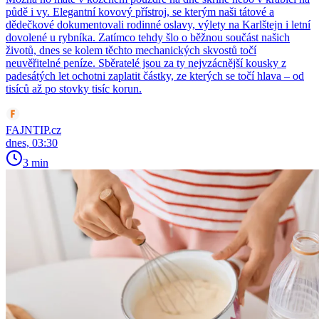
půdě i vy. Elegantní kovový přístroj, se kterým naši tátové a
dědečkové dokumentovali rodinné oslavy, výlety na Karlštejn i letní
dovolené u rybníka. Zatímco tehdy šlo o běžnou součást našich
životů, dnes se kolem těchto mechanických skvostů točí
neuvěřitelné peníze. Sběratelé jsou za ty nejvzácnější kousky z
padesátých let ochotni zaplatit částky, ze kterých se točí hlava – od
tisíců až po stovky tisíc korun.
FAJNTIP.cz
dnes, 03:30
3 min