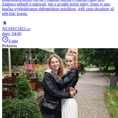
Zatímco někteří ji milovali, jiní z ní měli noční můry. Dnes je tato
hračka vyhledávanou sběratelskou položkou, jejíž cena dosahuje až
pěti tisíc korun.
NESPECHEJ.cz
dnes, 04:00
4 min
Reklama