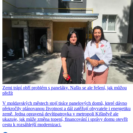
Zemi trápí obří problém s paneláky. Našlo se ale řešení, jak můžou
přežít
V moldavských městech stojí tisíce panelových domů, které dávno
překročily plánovanou životnost a dál zatěžují obyvatele i energetiku
země. Jedna opravená devítipatrovka v metropoli Kišiněvě ale
ukazuje, jak může změna topení, financování i správy domu otevřít
cestu k rozsáhlejší modernizaci.