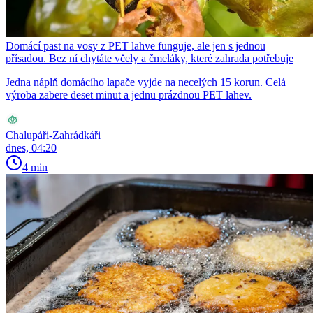
Domácí past na vosy z PET lahve funguje, ale jen s jednou
přísadou. Bez ní chytáte včely a čmeláky, které zahrada potřebuje
Jedna náplň domácího lapače vyjde na necelých 15 korun. Celá
výroba zabere deset minut a jednu prázdnou PET lahev.
Chalupáři-Zahrádkáři
dnes, 04:20
4 min