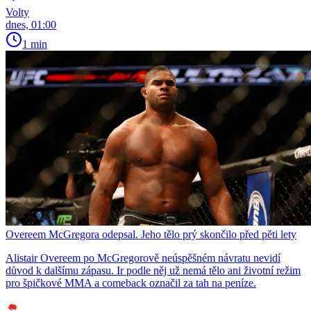
Volty
dnes, 01:00
1 min
Overeem McGregora odepsal. Jeho tělo prý skončilo před pěti lety
Alistair Overeem po McGregorově neúspěšném návratu nevidí
důvod k dalšímu zápasu. Ir podle něj už nemá tělo ani životní režim
pro špičkové MMA a comeback označil za tah na peníze.