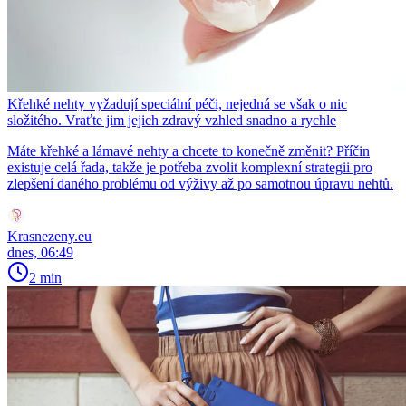
Křehké nehty vyžadují speciální péči, nejedná se však o nic
složitého. Vraťte jim jejich zdravý vzhled snadno a rychle
Máte křehké a lámavé nehty a chcete to konečně změnit? Příčin
existuje celá řada, takže je potřeba zvolit komplexní strategii pro
zlepšení daného problému od výživy až po samotnou úpravu nehtů.
Krasnezeny.eu
dnes, 06:49
2 min