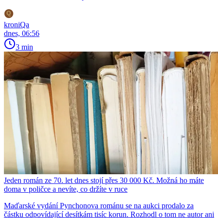
kroniQa
dnes, 06:56
3 min
Jeden román ze 70. let dnes stojí přes 30 000 Kč. Možná ho máte
doma v poličce a nevíte, co držíte v ruce
Maďarské vydání Pynchonova románu se na aukci prodalo za
částku odpovídající desítkám tisíc korun. Rozhodl o tom ne autor ani