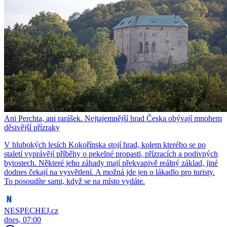
Ani Perchta, ani rarášek. Nejtajemnější hrad Česka obývají mnohem
děsivější přízraky
V hlubokých lesích Kokořínska stojí hrad, kolem kterého se po
staletí vyprávějí příběhy o pekelné propasti, přízracích a podivných
bytostech. Některé jeho záhady mají překvapivě reálný základ, jiné
dodnes čekají na vysvětlení. A možná jde jen o lákadlo pro turisty.
To posoudíte sami, když se na místo vydáte.
NESPECHEJ.cz
dnes, 07:00