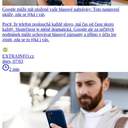
Google může mít uložené vaše hlasové nahrávky: Toto nastavení
ukáže, zda se týká i vás
Pocit, že telefon poslouchá každé slovo, má čas od času skoro
každý. Skutečnost je méně dramatická. Google ale za určitých
podmínek může uchovávat hlasové záznamy a přímo v účtu lze
zjistit, zda se to týká i vás.
EXTRAINFO.cz
dnes, 07:03
2 min