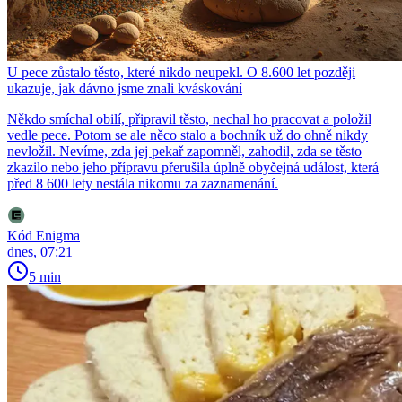
U pece zůstalo těsto, které nikdo neupekl. O 8.600 let později
ukazuje, jak dávno jsme znali kváskování
Někdo smíchal obilí, připravil těsto, nechal ho pracovat a položil
vedle pece. Potom se ale něco stalo a bochník už do ohně nikdy
nevložil. Nevíme, zda jej pekař zapomněl, zahodil, zda se těsto
zkazilo nebo jeho přípravu přerušila úplně obyčejná událost, která
před 8 600 lety nestála nikomu za zaznamenání.
Kód Enigma
dnes, 07:21
5 min