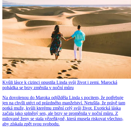
Kvůli lásce k cizinci opustila Linda svůj život i zemi. Marocká
pohádka se brzy změnila v noční můru
Na dovolenou do Maroka odjížděla Linda s pocitem, že potřebuje
jen na chvíli utéct od prázdného manželství. Netušila, že právě tam
potká muže, kvůli kterému změní celý svůj život. Exotická láska
začala jako splněný sen, ale brzy se proměnila v noční můru. Z
milované ženy se stala vězeňkyně, která musela riskovat všechno,
aby získala zpět svou svobodu.