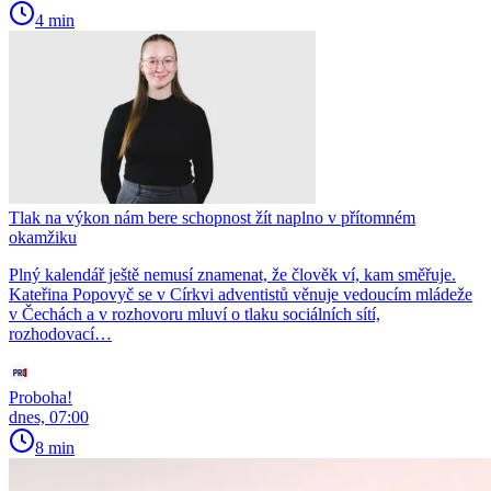
4 min
Tlak na výkon nám bere schopnost žít naplno v přítomném
okamžiku
Plný kalendář ještě nemusí znamenat, že člověk ví, kam směřuje.
Kateřina Popovyč se v Církvi adventistů věnuje vedoucím mládeže
v Čechách a v rozhovoru mluví o tlaku sociálních sítí,
rozhodovací…
Proboha!
dnes, 07:00
8 min