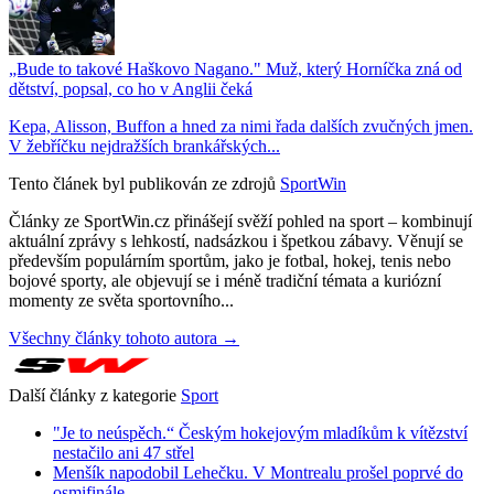
„Bude to takové Haškovo Nagano." Muž, který Horníčka zná od
dětství, popsal, co ho v Anglii čeká
Kepa, Alisson, Buffon a hned za nimi řada dalších zvučných jmen.
V žebříčku nejdražších brankářských...
Tento článek byl publikován ze zdrojů
SportWin
Články ze SportWin.cz přinášejí svěží pohled na sport – kombinují
aktuální zprávy s lehkostí, nadsázkou i špetkou zábavy. Věnují se
především populárním sportům, jako je fotbal, hokej, tenis nebo
bojové sporty, ale objevují se i méně tradiční témata a kuriózní
momenty ze světa sportovního...
Všechny články tohoto autora →
Další články z kategorie
Sport
"Je to neúspěch.“ Českým hokejovým mladíkům k vítězství
nestačilo ani 47 střel
Menšík napodobil Lehečku. V Montrealu prošel poprvé do
osmifinále