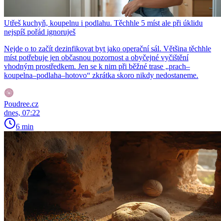
Utřeš kuchyň, koupelnu i podlahu. Těchhle 5 míst ale při úklidu
nejspíš pořád ignoruješ
Nejde o to začít dezinfikovat byt jako operační sál. Většina těchhle
míst potřebuje jen občasnou pozornost a obyčejné vyčištění
vhodným prostředkem. Jen se k nim při běžné trase „prach–
koupelna–podlaha–hotovo“ zkrátka skoro nikdy nedostaneme.
Poudree.cz
dnes, 07:22
6 min