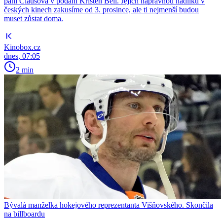
paní Clausová v podání Kristen Bell. Jejich nápravnou nadílku v
českých kinech zakusíme od 3. prosince, ale ti nejmenší budou
muset zůstat doma.
Kinobox.cz
dnes, 07:05
2 min
Bývalá manželka hokejového reprezentanta Višňovského. Skončila
na billboardu