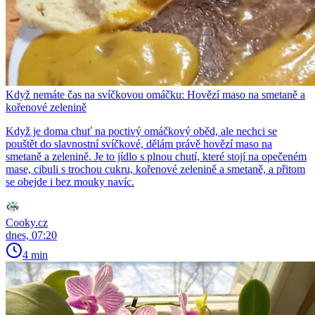
Když nemáte čas na svíčkovou omáčku: Hovězí maso na smetaně a
kořenové zelenině
Když je doma chuť na poctivý omáčkový oběd, ale nechci se
pouštět do slavnostní svíčkové, dělám právě hovězí maso na
smetaně a zelenině. Je to jídlo s plnou chutí, které stojí na opečeném
mase, cibuli s trochou cukru, kořenové zelenině a smetaně, a přitom
se obejde i bez mouky navíc.
Cooky.cz
dnes, 07:20
4 min