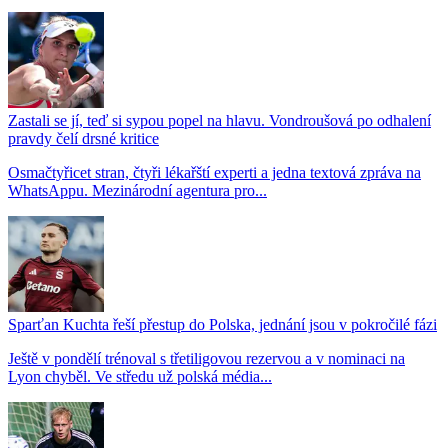
Zastali se jí, teď si sypou popel na hlavu. Vondroušová po odhalení
pravdy čelí drsné kritice
Osmačtyřicet stran, čtyři lékařští experti a jedna textová zpráva na
WhatsAppu. Mezinárodní agentura pro...
Sparťan Kuchta řeší přestup do Polska, jednání jsou v pokročilé fázi
Ještě v pondělí trénoval s třetiligovou rezervou a v nominaci na
Lyon chyběl. Ve středu už polská média...