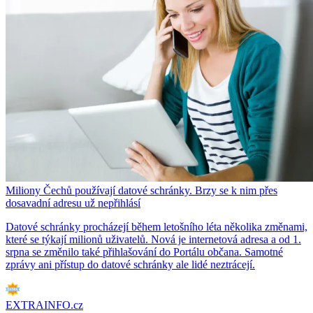
Miliony Čechů používají datové schránky. Brzy se k nim přes
dosavadní adresu už nepřihlásí
Datové schránky procházejí během letošního léta několika změnami,
které se týkají milionů uživatelů. Nová je internetová adresa a od 1.
srpna se změnilo také přihlašování do Portálu občana. Samotné
zprávy ani přístup do datové schránky ale lidé neztrácejí.
EXTRAINFO.cz