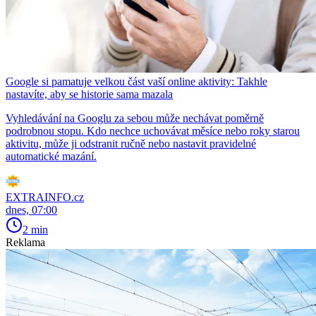
Google si pamatuje velkou část vaší online aktivity: Takhle
nastavíte, aby se historie sama mazala
Vyhledávání na Googlu za sebou může nechávat poměrně
podrobnou stopu. Kdo nechce uchovávat měsíce nebo roky starou
aktivitu, může ji odstranit ručně nebo nastavit pravidelné
automatické mazání.
EXTRAINFO.cz
dnes, 07:00
2 min
Reklama