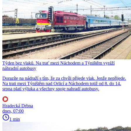
Týden bez vlaků. Na trať mezi Náchodem a Týništěm vyráží
náhradní autobusy
Dorazíte na nádraží s tím, že za chvíli přijede vlak. Jenže nepřijede.
Na trati mezi Týništěm nad Orlicí a Náchodem totiž od 8. do 14.
srpna platí výluka a všechny spoje nahradí autobusy.
Hradecká Drbna
dnes, 07:00
1 min