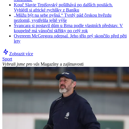
Kouč Slavie Trpišovský pošilhává po dalších posilách.
Vyhlédl si africké rychlíky z Baníku
„Můžu být na sebe pyšná.“ Tvrdý pád českou hvězdu
nezlomil, vystřelila ještě výše
Švancara si postavil dům u Brna podle vlastních představ. V
koupelně má vánoční skřítky po celý rok
Overeem McGregora odepsal. Jeho tělo prý skončilo před pěti
lety
Zobrazit více
Sport
Vybrali jsme pro vás
Magazíny a zajímavosti