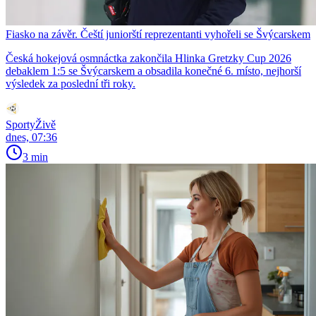
Fiasko na závěr. Čeští juniorští reprezentanti vyhořeli se Švýcarskem
Česká hokejová osmnáctka zakončila Hlinka Gretzky Cup 2026
debaklem 1:5 se Švýcarskem a obsadila konečné 6. místo, nejhorší
výsledek za poslední tři roky.
SportyŽivě
dnes, 07:36
3 min