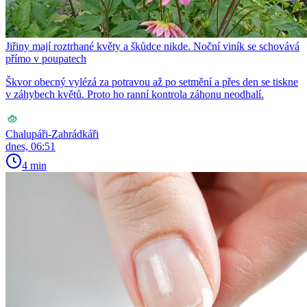
Jiřiny mají roztrhané květy a škůdce nikde. Noční viník se schovává
přímo v poupatech
Škvor obecný vylézá za potravou až po setmění a přes den se tiskne
v záhybech květů. Proto ho ranní kontrola záhonu neodhalí.
Chalupáři-Zahrádkáři
dnes, 06:51
4 min