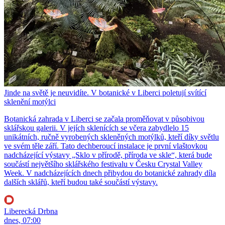
Jinde na světě je neuvidíte. V botanické v Liberci poletují svítící
sklenění motýlci
Botanická zahrada v Liberci se začala proměňovat v působivou
sklářskou galerii. V jejích sklenících se včera zabydlelo 15
unikátních, ručně vyrobených skleněných motýlků, kteří díky světlu
ve svém těle září. Tato dechberoucí instalace je první vlaštovkou
nadcházející výstavy „Sklo v přírodě, příroda ve skle“, která bude
součástí největšího sklářského festivalu v Česku Crystal Valley
Week. V nadcházejících dnech přibydou do botanické zahrady díla
dalších sklářů, kteří budou také součástí výstavy.
Liberecká Drbna
dnes, 07:00