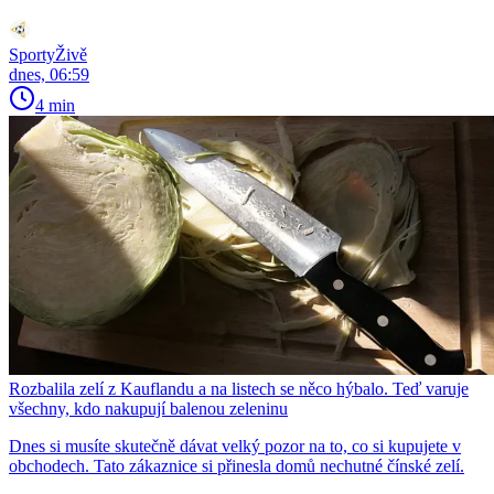
SportyŽivě
dnes, 06:59
4 min
Rozbalila zelí z Kauflandu a na listech se něco hýbalo. Teď varuje
všechny, kdo nakupují balenou zeleninu
Dnes si musíte skutečně dávat velký pozor na to, co si kupujete v
obchodech. Tato zákaznice si přinesla domů nechutné čínské zelí.