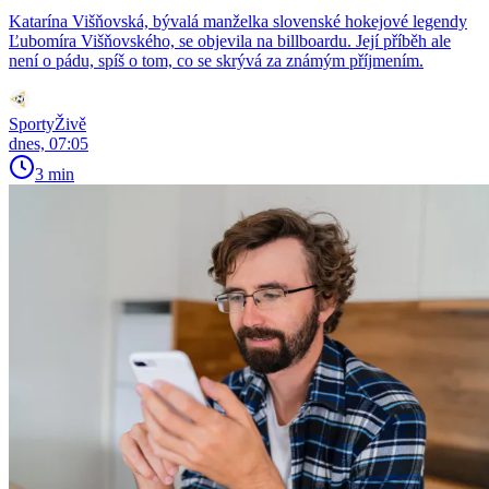
Katarína Višňovská, bývalá manželka slovenské hokejové legendy
Ľubomíra Višňovského, se objevila na billboardu. Její příběh ale
není o pádu, spíš o tom, co se skrývá za známým příjmením.
SportyŽivě
dnes, 07:05
3 min