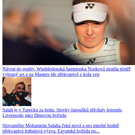
Návrat do reality. Wimbledonská šampionka Nosková ztratila téměř
vyhraný set a na Masters jde překvapivě z kola ven
Salah je v Turecku za boha. Stovky fanoušků přivítaly legendu
Liverpoolu jako filmovou hvězdu
Slovutného Mohameda Salaha čeká nová a pro mnohé hodně
překvapivá fotbalová výzva. Egyptská hvězda po...