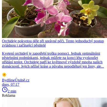
Orchideje pokvetou déle při správné péči. Tento jednoduchý postup
zvládnou i začínající pěstitelé
Kvetení orchidejí je zapotřebí trošku pomoci. Jednak optimálními
pěstebními podmínkami, jednak můžete na konci léta vyzkoušet
střídání teplot. Orchideje patří ke květinové výzdobě mnoha našich
domácností. Jejich něžné kráse a půvabu nepodléhají jen ženy, ale...
BydlímeÚtulně.cz
dnes, 07:17
2 min
Reklama