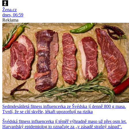
Žena.cz
dnes, 06:59
Reklama
Sedmdesátiletá fitness influencerka ze Švédska jí denně 800 g masa.
Tvrdí, že se cítí skvěle, lékaři upozorňují na rizika
Švédská fitness influencerka jí téměř výhradně maso už přes osm let.
Harvardský epidemiolog to označuje za „v zásadě strašný nápad“.