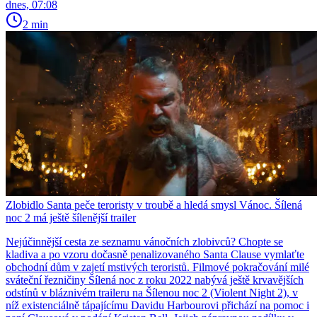
dnes, 07:08
2 min
Zlobidlo Santa peče teroristy v troubě a hledá smysl Vánoc. Šílená
noc 2 má ještě šílenější trailer
Nejúčinnější cesta ze seznamu vánočních zlobivců? Chopte se
kladiva a po vzoru dočasně penalizovaného Santa Clause vymlaťte
obchodní dům v zajetí mstivých teroristů. Filmové pokračování milé
sváteční řezničiny Šílená noc z roku 2022 nabývá ještě krvavějších
odstínů v bláznivém traileru na Šílenou noc 2 (Violent Night 2), v
níž existenciálně tápajícímu Davidu Harbourovi přichází na pomoc i