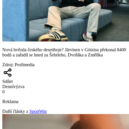
Nová hvězda českého desetiboje? Järvinen v Götzisu překonal 8400
bodů a zařadil se hned za Šebrleho, Dvořáka a Změlíka
Zdroj
:
Profimedia
Sdílet
Denní
výzva
0
Reklama
Další články z
SportWin