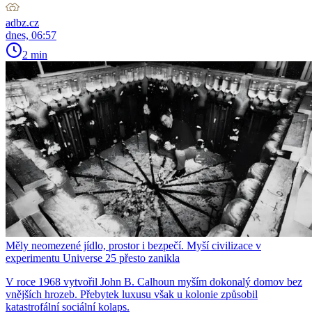
adbz.cz
dnes, 06:57
2 min
Měly neomezené jídlo, prostor i bezpečí. Myší civilizace v
experimentu Universe 25 přesto zanikla
V roce 1968 vytvořil John B. Calhoun myším dokonalý domov bez
vnějších hrozeb. Přebytek luxusu však u kolonie způsobil
katastrofální sociální kolaps.