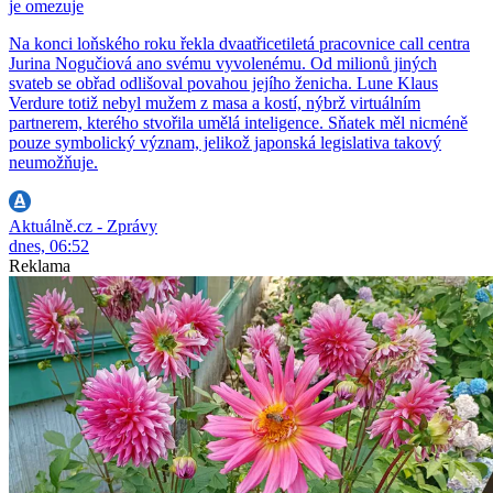
je omezuje
Na konci loňského roku řekla dvaatřicetiletá pracovnice call centra
Jurina Nogučiová ano svému vyvolenému. Od milionů jiných
svateb se obřad odlišoval povahou jejího ženicha. Lune Klaus
Verdure totiž nebyl mužem z masa a kostí, nýbrž virtuálním
partnerem, kterého stvořila umělá inteligence. Sňatek měl nicméně
pouze symbolický význam, jelikož japonská legislativa takový
neumožňuje.
Aktuálně.cz - Zprávy
dnes, 06:52
Reklama