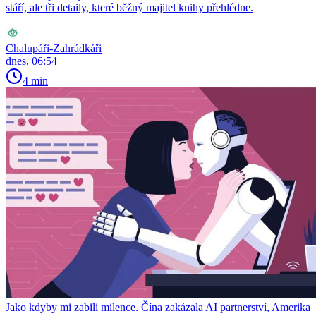
stáří, ale tři detaily, které běžný majitel knihy přehlédne.
Chalupáři-Zahrádkáři
dnes, 06:54
4 min
Jako kdyby mi zabili milence. Čína zakázala AI partnerství, Amerika