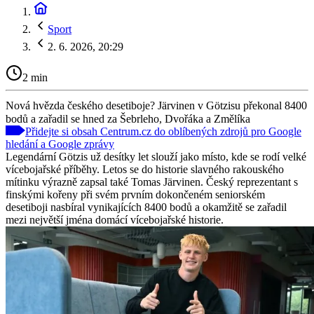
Sport
2. 6. 2026, 20:29
2 min
Nová hvězda českého desetiboje? Järvinen v Götzisu překonal 8400
bodů a zařadil se hned za Šebrleho, Dvořáka a Změlíka
Přidejte si obsah Centrum.cz do oblíbených zdrojů pro Google
hledání a Google zprávy
Legendární Götzis už desítky let slouží jako místo, kde se rodí velké
vícebojařské příběhy. Letos se do historie slavného rakouského
mítinku výrazně zapsal také Tomas Järvinen. Český reprezentant s
finskými kořeny při svém prvním dokončeném seniorském
desetiboji nasbíral vynikajících 8400 bodů a okamžitě se zařadil
mezi největší jména domácí vícebojařské historie.