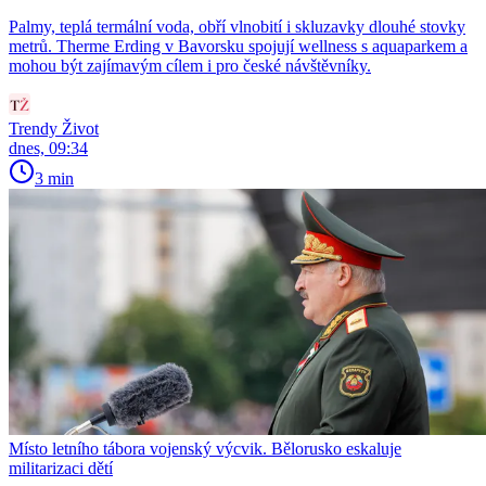
Palmy, teplá termální voda, obří vlnobití i skluzavky dlouhé stovky
metrů. Therme Erding v Bavorsku spojují wellness s aquaparkem a
mohou být zajímavým cílem i pro české návštěvníky.
Trendy Život
dnes, 09:34
3 min
Místo letního tábora vojenský výcvik. Bělorusko eskaluje
militarizaci dětí