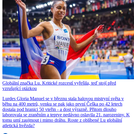
Globální značka Lu. Kritické rozcestí vyřešila, teď stojí před
vzrušující otázkou
Lurdes Gloria Manuel se v březnu stala halovou mistryní světa v
běhu na 400 metrů, venku se pak jako první Češka po 42 letech
dostala pod hranici 50 vteřin - a dost výrazně. Přitom dlouho
laborovala se zraněním a teprve nedávno oslavila 21. narozeniny. K
tomu umí zaujmout i mimo dráhu. Roste z oblíbené Lu globální
atletická hvězda?