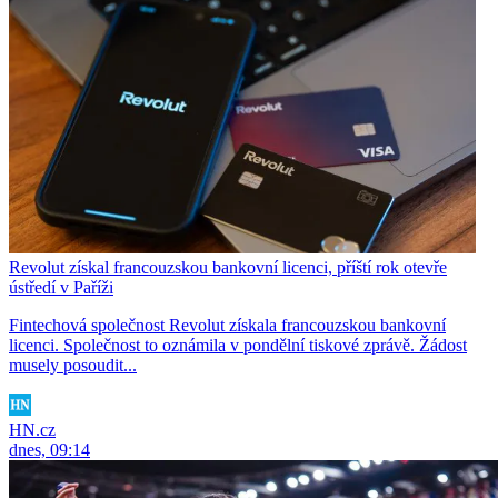
Revolut získal francouzskou bankovní licenci, příští rok otevře
ústředí v Paříži
Fintechová společnost Revolut získala francouzskou bankovní
licenci. Společnost to oznámila v pondělní tiskové zprávě. Žádost
musely posoudit...
HN.cz
dnes, 09:14