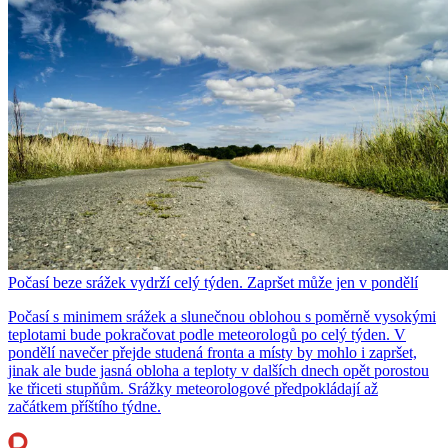
Počasí beze srážek vydrží celý týden. Zapršet může jen v pondělí
Počasí s minimem srážek a slunečnou oblohou s poměrně vysokými
teplotami bude pokračovat podle meteorologů po celý týden. V
pondělí navečer přejde studená fronta a místy by mohlo i zapršet,
jinak ale bude jasná obloha a teploty v dalších dnech opět porostou
ke třiceti stupňům. Srážky meteorologové předpokládají až
začátkem příštího týdne.