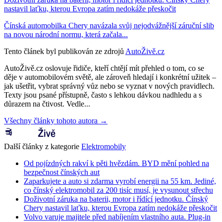
nastavil laťku, kterou Evropa zatím nedokáže přeskočit
Čínská automobilka Chery navázala svůj nejodvážnější záruční slib
na novou národní normu, která začala...
Tento článek byl publikován ze zdrojů
AutoŽivě.cz
AutoŽivě.cz oslovuje řidiče, kteří chtějí mít přehled o tom, co se
děje v automobilovém světě, ale zároveň hledají i konkrétní užitek –
jak ušetřit, vybrat správný vůz nebo se vyznat v nových pravidlech.
Texty jsou psané přístupně, často s lehkou dávkou nadhledu a s
důrazem na čtivost. Vedle...
Všechny články tohoto autora →
Další články z kategorie
Elektromobily
Od pojízdných rakví k pěti hvězdám. BYD mění pohled na
bezpečnost čínských aut
Zaparkujete a auto si zdarma vyrobí energii na 55 km. Jediné,
co čínský elektromobil za 200 tisíc musí, je vysunout střechu
Doživotní záruka na baterii, motor i řídící jednotku. Čínský
Chery nastavil laťku, kterou Evropa zatím nedokáže přeskočit
Volvo varuje majitele před nabíjením vlastního auta. Plug-in