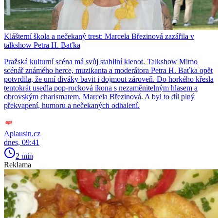
Klášterní škola a nečekaný trest: Marcela Březinová zazářila v
talkshow Petra H. Baťka
Pražská kulturní scéna má svůj stabilní klenot. Talkshow Mimo
scénář známého herce, muzikanta a moderátora Petra H. Baťka opět
potvrdila, že umí diváky bavit i dojmout zároveň. Do horkého křesla
tentokrát usedla pop-rocková ikona s nezaměnitelným hlasem a
obrovským charismatem, Marcela Březinová. A byl to díl plný
překvapení, humoru a nečekaných odhalení.
Aplausin.cz
dnes, 09:41
2 min
Reklama