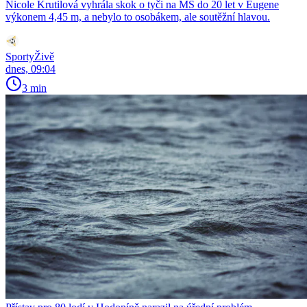
Nicole Krutilová vyhrála skok o tyči na MS do 20 let v Eugene
výkonem 4,45 m, a nebylo to osobákem, ale soutěžní hlavou.
SportyŽivě
dnes, 09:04
3 min