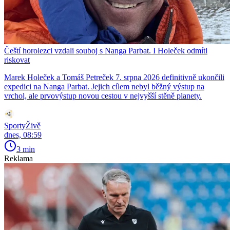
Čeští horolezci vzdali souboj s Nanga Parbat. I Holeček odmítl
riskovat
Marek Holeček a Tomáš Petreček 7. srpna 2026 definitivně ukončili
expedici na Nanga Parbat. Jejich cílem nebyl běžný výstup na
vrchol, ale prvovýstup novou cestou v nejvyšší stěně planety.
SportyŽivě
dnes, 08:59
3 min
Reklama