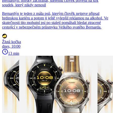
Bernardýn: horský záchranář, kterému člověk přivěsil na krk
soudek, který nikdy nenosil
Bernardýn je jeden z mála psů, kterým člověk nejprve připsal
hrdinskou kariéru a potom ji ještě vylepšil reklamou na alkohol. Ve
skutečnosti tito mohutní psi po staletí pomáhali hledat ztracené
cestující v nebezpečném průsmyku Velkého svatého Bernarda.
Žlutá kočka
dnes, 10:00
13 min