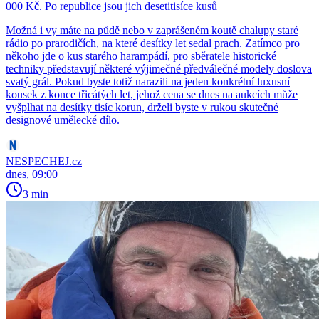
000 Kč. Po republice jsou jich desetitisíce kusů
Možná i vy máte na půdě nebo v zaprášeném koutě chalupy staré
rádio po prarodičích, na které desítky let sedal prach. Zatímco pro
někoho jde o kus starého harampádí, pro sběratele historické
techniky představují některé výjimečné předválečné modely doslova
svatý grál. Pokud byste totiž narazili na jeden konkrétní luxusní
kousek z konce třicátých let, jehož cena se dnes na aukcích může
vyšplhat na desítky tisíc korun, drželi byste v rukou skutečné
designové umělecké dílo.
NESPECHEJ.cz
dnes, 09:00
3 min