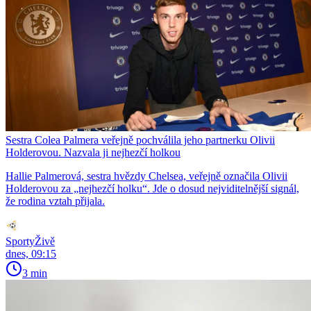
Sestra Colea Palmera veřejně pochválila jeho partnerku Olivii
Holderovou. Nazvala ji nejhezčí holkou
Hallie Palmerová, sestra hvězdy Chelsea, veřejně označila Olivii
Holderovou za „nejhezčí holku“. Jde o dosud nejviditelnější signál,
že rodina vztah přijala.
SportyŽivě
dnes, 09:15
3 min