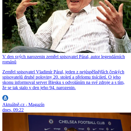
V den svých narozenin zemřel spisovatel Páral, autor legendárních
románů
Zemřel spisovatel Vladimír Páral, jeden z nejúspěšnějších českých
spisovatelů druhé poloviny 20. století a přelomu tisíciletí. O jeho
skonu informoval server Blesku s odvoláním na své zdroje a s tím,
že se tak stalo v den jeho 94. narozenin.
Aktuálně.cz - Magazín
dnes, 09:22