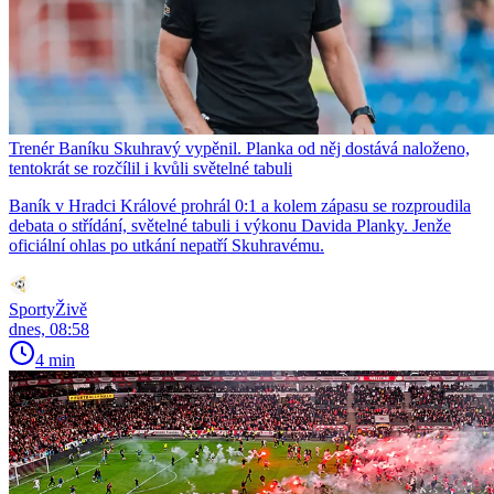
Trenér Baníku Skuhravý vypěnil. Planka od něj dostává naloženo,
tentokrát se rozčílil i kvůli světelné tabuli
Baník v Hradci Králové prohrál 0:1 a kolem zápasu se rozproudila
debata o střídání, světelné tabuli i výkonu Davida Planky. Jenže
oficiální ohlas po utkání nepatří Skuhravému.
SportyŽivě
dnes, 08:58
4 min