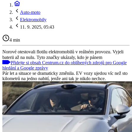
Auto-moto
Elektromobily
11. 9. 2025, 05:43
4 min
Norové otestovali flotilu elektromobilů v reálném provozu. Vyjeli
baterii až na nulu. Tyto značky ukázaly, kdo je pánem
Přidejte si obsah Centrum.cz do oblíbených zdrojů pro Google
hledání a Google zprávy
Pár let a situace se dramaticky změnila. EV vozy ujedou víc než sto
kilometrů na jedno nabití, jenže ani tak je nikdo nechce.