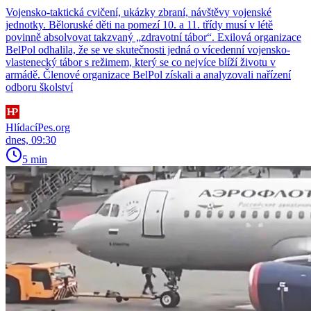
Vojensko-taktická cvičení, ukázky zbraní, návštěvy vojenské
jednotky. Běloruské děti na pomezí 10. a 11. třídy musí v létě
povinně absolvovat takzvaný „zdravotní tábor“. Exilová organizace
BelPol odhalila, že se ve skutečnosti jedná o vícedenní vojensko-
vlastenecký tábor s režimem, který se co nejvíce blíží životu v
armádě. Členové organizace BelPol získali a analyzovali nařízení
odboru školství
HlídacíPes.org
dnes, 09:30
5 min