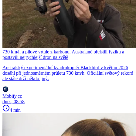
730 km/h a pilové vrtule z karbonu. Australané přelstili fyziku a
postavili nejrychlejší dron na světě
Australský experimentální kvadrokoptér Blackbird v květnu 2026
dosáhl při jednosměrném průletu 730 km/h. Oficiální světový rekord
ale stále drží někdo jiný.
Mobify.cz
dnes, 08:58
4 min