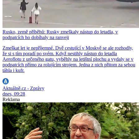
Rusko, země příběhů: Rusky zmeškaly nástup do letadla, v
podpatcích ho dobíhaly na ranveji
Zmeškat let je nepříjemné. Dvě cestující v Moskvě se ale rozhodly,
že si s tím poradí po svém. Když nestihly nástup do letadla
Aeroflotu z určeného gatu, vyběhly na letištní plochu a vydaly se v
podpatcích přímo za rolujícím strojem. Jedna z nich přitom za sebou
táhla i kufr.
Aktuálně.cz - Zprávy
dnes, 09:28
Reklama