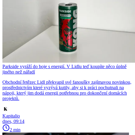
Parkside vyráží do boje s energií. V Lidlu teď koupíte něco úplně
jiného než nářadí
Obchodní řetězec Lidl překvapil své fanoušky zajímavou novinkou,
prostřednictvím které vyzývá kutily, aby si k práci pochutnali na
nápoji, který jim dodá energii potřebnou pro dokončení domácích
projektů.
Kapitalio
dnes, 09:14
2 min