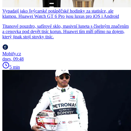
Vypadají jako švýcarské potápěčské hodinky za statisíce, ale
klamou. Huawei Watch GT 6 Pro jsou luxus pro iOS i Android
Titanové pouzdro, safírové sklo, masivní luneta s číselným značením
a cenovka pod devět tisíc korun. Huawei tím míří přímo na dojem,
který jinak stojí stovky tisíc.
Mobify.cz
dnes, 09:48
5 min