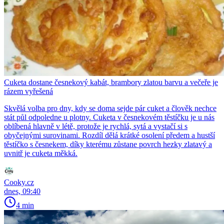
Cuketa dostane česnekový kabát, brambory zlatou barvu a večeře je
rázem vyřešená
Skvělá volba pro dny, kdy se doma sejde pár cuket a člověk nechce
stát půl odpoledne u plotny. Cuketa v česnekovém těstíčku je u nás
oblíbená hlavně v létě, protože je rychlá, sytá a vystačí si s
obyčejnými surovinami. Rozdíl dělá krátké osolení předem a hustší
těstíčko s česnekem, díky kterému zůstane povrch hezky zlatavý a
uvnitř je cuketa měkká.
Cooky.cz
dnes, 09:40
4 min