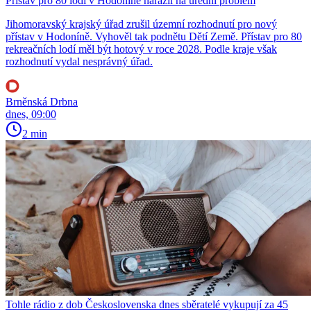
Přístav pro 80 lodí v Hodoníně narazil na úřední problém
Jihomoravský krajský úřad zrušil územní rozhodnutí pro nový
přístav v Hodoníně. Vyhověl tak podnětu Dětí Země. Přístav pro 80
rekreačních lodí měl být hotový v roce 2028. Podle kraje však
rozhodnutí vydal nesprávný úřad.
Brněnská Drbna
dnes, 09:00
2 min
Tohle rádio z dob Československa dnes sběratelé vykupují za 45