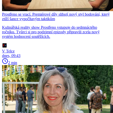
Prostřeno se vrací. Premiérové díly slibují nový styl bodování, který
ztíží šance vypočítavým taktikům
Kulinářská reality show Prostřeno vstupuje do sedmnáctého
ročníku. Tvůrci si pro podzimní epizody připravili zcela nový
systém hodnocení soutěžících.
V Telce
dnes, 09:43
2 min