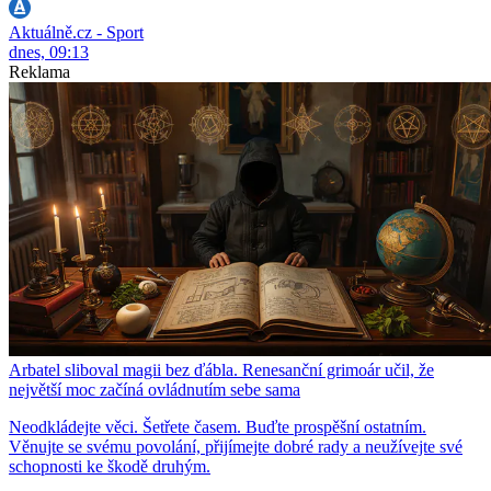
Aktuálně.cz - Sport
dnes, 09:13
Reklama
Arbatel sliboval magii bez ďábla. Renesanční grimoár učil, že
největší moc začíná ovládnutím sebe sama
Neodkládejte věci. Šetřete časem. Buďte prospěšní ostatním.
Věnujte se svému povolání, přijímejte dobré rady a neužívejte své
schopnosti ke škodě druhým.