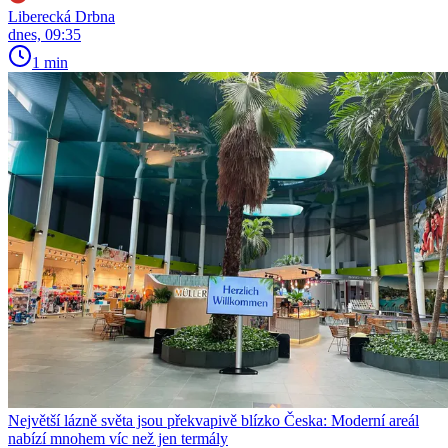
Liberecká Drbna
dnes, 09:35
1 min
Největší lázně světa jsou překvapivě blízko Česka: Moderní areál
nabízí mnohem víc než jen termály