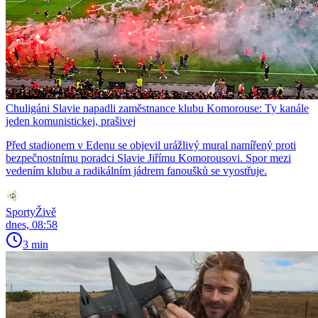
Chuligáni Slavie napadli zaměstnance klubu Komorouse: Ty kanále
jeden komunistickej, prašivej
Před stadionem v Edenu se objevil urážlivý mural namířený proti
bezpečnostnímu poradci Slavie Jiřímu Komorousovi. Spor mezi
vedením klubu a radikálním jádrem fanoušků se vyostřuje.
SportyŽivě
dnes, 08:58
3 min