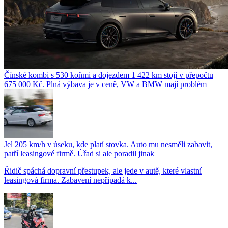
Čínské kombi s 530 koňmi a dojezdem 1 422 km stojí v přepočtu
675 000 Kč. Plná výbava je v ceně, VW a BMW mají problém
Jel 205 km/h v úseku, kde platí stovka. Auto mu nesměli zabavit,
patří leasingové firmě. Úřad si ale poradil jinak
Řidič spáchá dopravní přestupek, ale jede v autě, které vlastní
leasingová firma. Zabavení nepřipadá k...