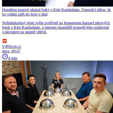
Hamilton poprvé ukázal fotky s Kim Kardashian. Fanoušci píšou, že
ho vrátila zpět do boje o titul
Sedminásobný mistr světa zveřejnil na Instagramu karusel párových
fotek s Kim Kardashian, a internet okamžitě propojil jeho soukromí
s návratem na stupně vítězů.
VIPživot.cz
dnes, 09:47
4 min