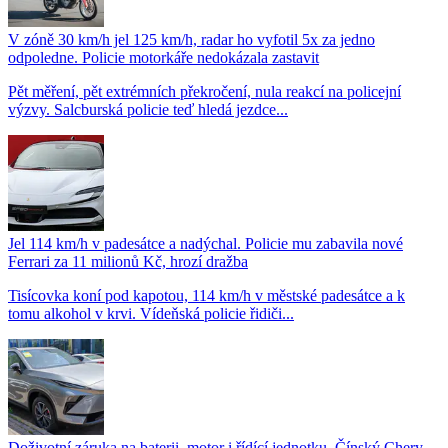
V zóně 30 km/h jel 125 km/h, radar ho vyfotil 5x za jedno
odpoledne. Policie motorkáře nedokázala zastavit
Pět měření, pět extrémních překročení, nula reakcí na policejní
výzvy. Salcburská policie teď hledá jezdce...
Jel 114 km/h v padesátce a nadýchal. Policie mu zabavila nové
Ferrari za 11 milionů Kč, hrozí dražba
Tisícovka koní pod kapotou, 114 km/h v městské padesátce a k
tomu alkohol v krvi. Vídeňská policie řidiči...
Doživotní záruka na baterii, motor i řídící jednotku. Čínský Chery