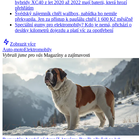
hybridy XC40 z let 2020 až 2022 mají baterii, která hrozí
přehřátím
Švédský nájemník chtěl wallbox, nabídka ho nemile
překvapila. Jen za přístup k paušálu chtějí 1 600 Kč měsíčně
Speciální gumy pro elektromobily? Kdo je nemá, přichází o
desítky kilometrů dojezdu a platí víc za opotřebení
Zobrazit více
Auto-moto
Elektromobily
Vybrali jsme pro vás
Magazíny a zajímavosti