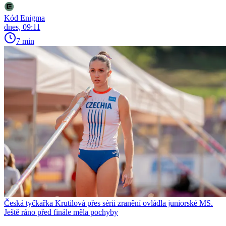
Kód Enigma
dnes, 09:11
7 min
Česká tyčkařka Krutilová přes sérii zranění ovládla juniorské MS.
Ještě ráno před finále měla pochyby