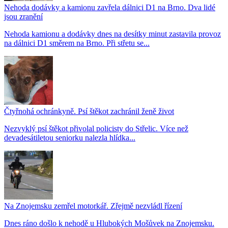
Nehoda dodávky a kamionu zavřela dálnici D1 na Brno. Dva lidé
jsou zranění
Nehoda kamionu a dodávky dnes na desítky minut zastavila provoz
na dálnici D1 směrem na Brno. Při střetu se...
Čtyřnohá ochránkyně. Psí štěkot zachránil ženě život
Nezvyklý psí štěkot přivolal policisty do Střelic. Více než
devadesátiletou seniorku nalezla hlídka...
Na Znojemsku zemřel motorkář. Zřejmě nezvládl řízení
Dnes ráno došlo k nehodě u Hlubokých Mošůvek na Znojemsku.