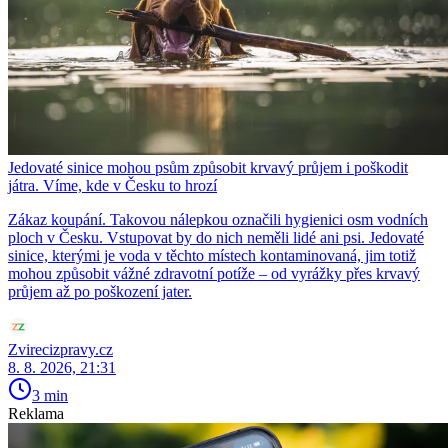
Jedovaté sinice mohou psům způsobit krvavý průjem i poškodit
játra. Víme, kde v Česku to hrozí
Zákaz koupání. Takovou nálepkou označili hygienici osm vodních
ploch v Česku. Vstupovat by do nich neměli lidé ani psi. Jedovaté
sinice, kterými je voda v těchto místech kontaminovaná, jim totiž
mohou způsobit vážné zdravotní potíže – od vyrážky přes krvavý
průjem až po poškození jater.
Zvirecizpravy.cz
8. 8. 2026, 21:31
3 min
Reklama