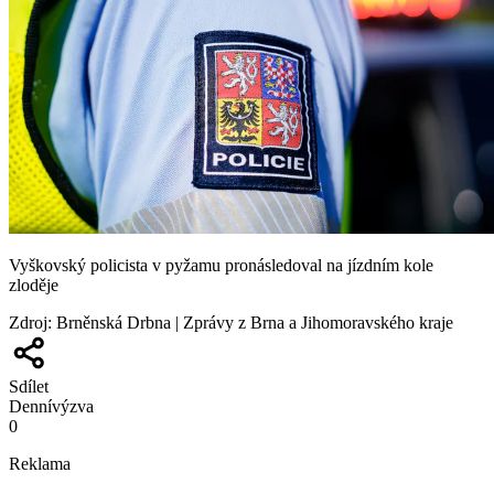
Vyškovský policista v pyžamu pronásledoval na jízdním kole
zloděje
Zdroj
:
Brněnská Drbna | Zprávy z Brna a Jihomoravského kraje
Sdílet
Denní
výzva
0
Reklama