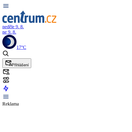
neděle 9. 8.
ne 9. 8.
17°C
Přihlášení
Reklama