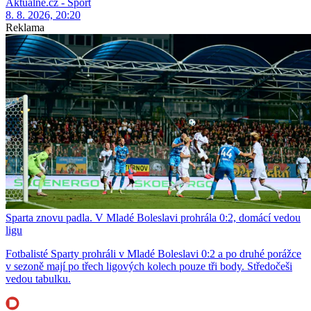
Aktuálně.cz - Sport
8. 8. 2026, 20:20
Reklama
Sparta znovu padla. V Mladé Boleslavi prohrála 0:2, domácí vedou
ligu
Fotbalisté Sparty prohráli v Mladé Boleslavi 0:2 a po druhé porážce
v sezoně mají po třech ligových kolech pouze tři body. Středočeši
vedou tabulku.