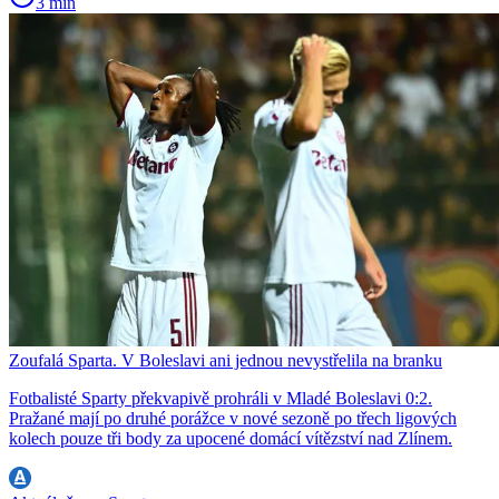
3 min
Zoufalá Sparta. V Boleslavi ani jednou nevystřelila na branku
Fotbalisté Sparty překvapivě prohráli v Mladé Boleslavi 0:2.
Pražané mají po druhé porážce v nové sezoně po třech ligových
kolech pouze tři body za upocené domácí vítězství nad Zlínem.