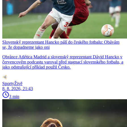
Slovenský reprezentant Hancko pálí do českého fotbalu: Obávám
se, že dopadneme jako oni
Obránce Atlética Madrid a slovenský reprezentant Dávid Hancko v
červencovém podcastu varoval před stagnací slovenského fotbalu, a
jako odstrašující příklad použil Česko.
SportyŽivě
8. 8. 2026, 21:43
3 min