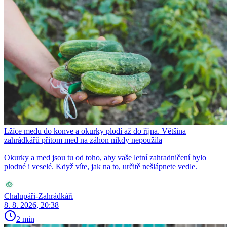
Lžíce medu do konve a okurky plodí až do října. Většina
zahrádkářů přitom med na záhon nikdy nepoužila
Okurky a med jsou tu od toho, aby vaše letní zahradničení bylo
plodné i veselé. Když víte, jak na to, určitě nešlápnete vedle.
Chalupáři-Zahrádkáři
8. 8. 2026, 20:38
2 min