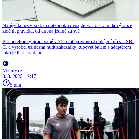
Nabíječku už v krabici notebooku nenajdete. EU donutila výrobce
změnit pravidla, od dubna jedině za své
Pro notebooky prodávané v EU platí povinnost nabíjení přes USB-
C, a výrobci už nesmí nutit zákazníky kupovat balení s adaptérem
jako jedinou variantu.
Mobify.cz
8. 8. 2026, 19:17
5 min