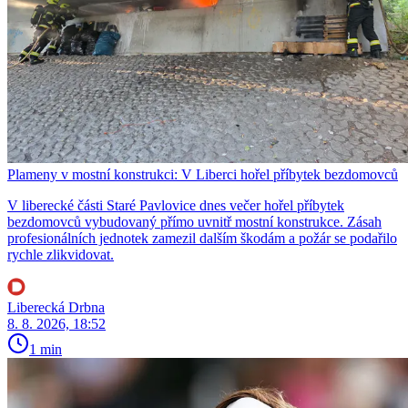
Plameny v mostní konstrukci: V Liberci hořel příbytek bezdomovců
V liberecké části Staré Pavlovice dnes večer hořel příbytek
bezdomovců vybudovaný přímo uvnitř mostní konstrukce. Zásah
profesionálních jednotek zamezil dalším škodám a požár se podařilo
rychle zlikvidovat.
Liberecká Drbna
8. 8. 2026, 18:52
1 min