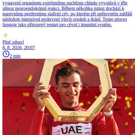
vystavení organismu extrémnímu suchému chladu vyvolává v těle
silnou neuroendokrinní reakci. Během několika minut dochází k
masivnímu perifernímu stažení cév, po kterém při opětovném zahřátí
následuje intenzivní prokrvení všech orgánů a tkání. Tento proces
funguje jako přirozený restart pro cévní i imunitní systém.
Plné zdraví
8. 8. 2026, 20:07
2 min