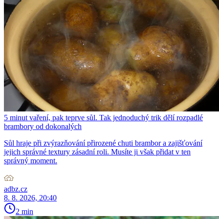
5 minut vaření, pak teprve sůl. Tak jednoduchý trik dělí rozpadlé
brambory od dokonalých
Sůl hraje při zvýrazňování přirozené chuti brambor a zajišťování
jejich správné textury zásadní roli. Musíte ji však přidat v ten
správný moment.
adbz.cz
8. 8. 2026, 20:40
2 min