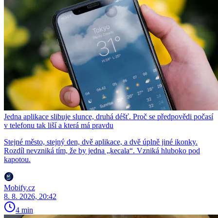
Jedna aplikace slibuje slunce, druhá déšť. Proč se předpovědi počasí
v telefonu tak liší a která má pravdu
Stejné město, stejný den, dvě aplikace, a dvě úplně jiné ikonky.
Rozdíl nevzniká tím, že by jedna „kecala“. Vzniká hluboko pod
kapotou.
Mobify.cz
8. 8. 2026, 20:42
4 min