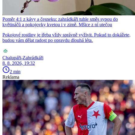
Poměr 4:1 z kávy a česneku: zahrádkáři tuhle směs sypou do
květináčů a pokojovky kvetou i v zimě. Mšice z ní utečou
Pokojové rostliny je třeba vždy správně vyživit. Pokud to dokážete,
budou vám dělat radost po opravdu dlouhá léta.
Chalupáři-Zahrádkáři
8. 8. 2026, 19:32
2 min
Reklama