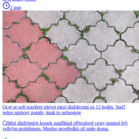
2 min
Ocet se solí rozežere plevel mezi dlaždicemi za 12 hodin. Stačí
jeden správný poměr, jinak to nefunguje
Čištění dlažebních kostek například příjezdové cesty nemusí být
velkým problémem. Mnoho prostředků už máte doma.