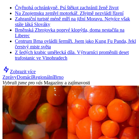
Čtyřnohá ochránkyně. Psí štěkot zachránil ženě život
Na Znojemsku zemřel motorkář. Zřejmě nezvládl řízení
Zahraniční turisté méně míří na jižní Moravu. Nejvíce však
stále láká Slováky
Brněnská Zbrojovka poprvé klopýtla, doma nestačila na
Liberec
Centrum Brna ovládli šermíři. Jsem jako Kung Fu Panda, řekl
čerstvý mistr světa
Z šedých krabic umělecká díla. Výtvarníci proměnili deset
trafostanic ve Vinohradech
Zobrazit více
Zprávy
Domácí
Regionální
Brno
Vybrali jsme pro vás
Magazíny a zajímavosti