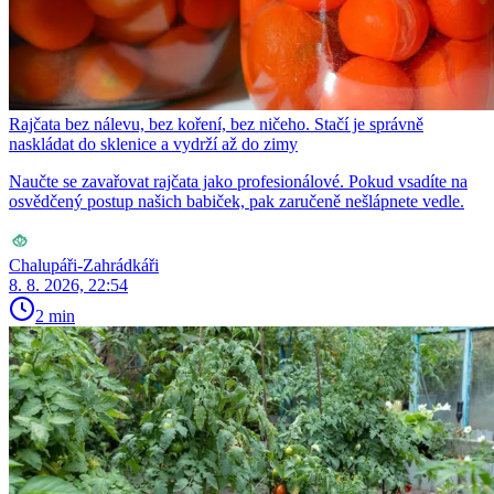
Rajčata bez nálevu, bez koření, bez ničeho. Stačí je správně
naskládat do sklenice a vydrží až do zimy
Naučte se zavařovat rajčata jako profesionálové. Pokud vsadíte na
osvědčený postup našich babiček, pak zaručeně nešlápnete vedle.
Chalupáři-Zahrádkáři
8. 8. 2026, 22:54
2 min