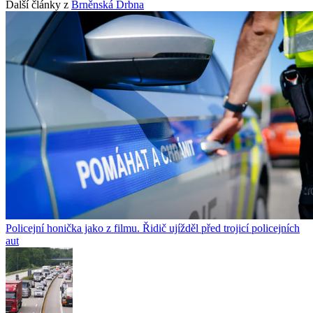
Další články z
Brněnská Drbna
Policejní honička jako z filmu. Řidič ujížděl před trojicí policejních
aut