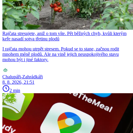
Rajčata stresujete, aniž o tom víte. Pět běžných chyb, kvůli kterým
keře nasadí sotva třetinu plodů
I rajčata mohou utrpět stresem. Pokud se to stane, začnou rodit
mnohem méně plodů. Ale na vině jejich neuspokojivého stavu
mohou být i jiné faktory.
Chalupáři-Zahrádkáři
8. 8. 2026, 21:51
2 min