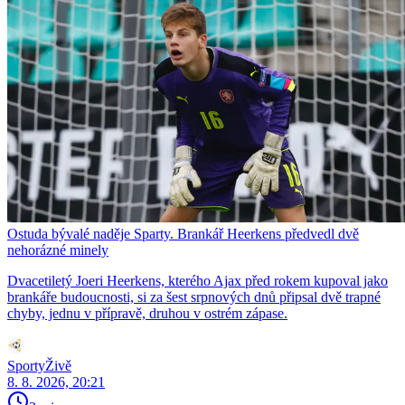
Ostuda bývalé naděje Sparty. Brankář Heerkens předvedl dvě
nehorázné minely
Dvacetiletý Joeri Heerkens, kterého Ajax před rokem kupoval jako
brankáře budoucnosti, si za šest srpnových dnů připsal dvě trapné
chyby, jednu v přípravě, druhou v ostrém zápase.
SportyŽivě
8. 8. 2026, 20:21