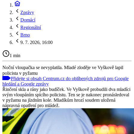
Zprávy
Domácí
Regionální
Brno
9. 7. 2026, 16:00
1 min
Noční vloupačka se nevyplatila. Mladé zloděje ve Vyškově lapil
policista v pyžamu
Přidejte si obsah Centrum.cz do oblíbených zdrojů pro Google
hledání a Google zprávy
Řinčení skla a rány jako budíček. Ve Vyškově probudili dva mladíci
svým vloupáním spícího policistu. Ten se je nakonec pronásledoval
v pyžamu na jízdním kole. Mladíkům hrozí soudem uložená
nápravná opatření pro mládež.