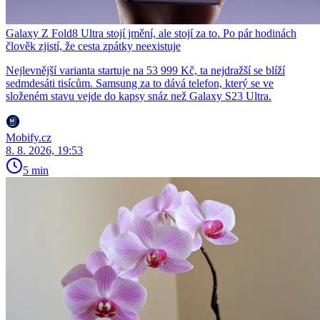
Galaxy Z Fold8 Ultra stojí jmění, ale stojí za to. Po pár hodinách
člověk zjistí, že cesta zpátky neexistuje
Nejlevnější varianta startuje na 53 999 Kč, ta nejdražší se blíží
sedmdesáti tisícům. Samsung za to dává telefon, který se ve
složeném stavu vejde do kapsy snáz než Galaxy S23 Ultra.
Mobify.cz
8. 8. 2026, 19:53
5 min