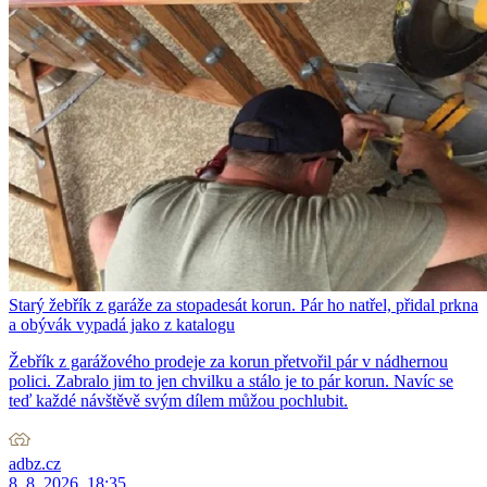
Starý žebřík z garáže za stopadesát korun. Pár ho natřel, přidal prkna
a obývák vypadá jako z katalogu
Žebřík z garážového prodeje za korun přetvořil pár v nádhernou
polici. Zabralo jim to jen chvilku a stálo je to pár korun. Navíc se
teď každé návštěvě svým dílem můžou pochlubit.
adbz.cz
8. 8. 2026, 18:35