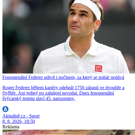
Fenomenální Federer udivil i počinem, za který se pohár nedává
Roger Federer během kariéry odehrál 1750 zápasů ve dvouhře a
čtyřhře. Ani jediný po zahájení nevzdal. Dnes fenomenální
švýcarský tenista slaví 45. narozeniny.
Aktuálně.cz - Sport
8. 8. 2026, 18:50
Reklama