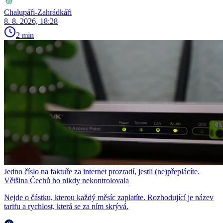
Chalupáři-Zahrádkáři
8. 8. 2026, 18:28
2 min
Jedno číslo na faktuře za internet prozradí, jestli (ne)přeplácíte.
Většina Čechů ho nikdy nekontrolovala
Nejde o částku, kterou každý měsíc zaplatíte. Rozhodující je název
tarifu a rychlost, která se za ním skrývá.