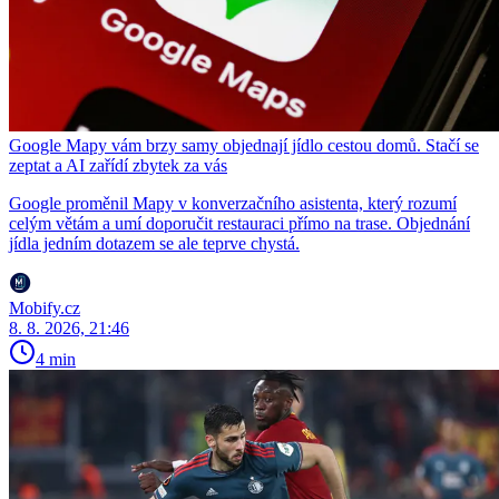
Google Mapy vám brzy samy objednají jídlo cestou domů. Stačí se
zeptat a AI zařídí zbytek za vás
Google proměnil Mapy v konverzačního asistenta, který rozumí
celým větám a umí doporučit restauraci přímo na trase. Objednání
jídla jedním dotazem se ale teprve chystá.
Mobify.cz
8. 8. 2026, 21:46
4 min