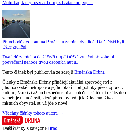
Motorkář, který nezvládl průjezd zatáčkou, vjel...
Při nehodě dvou aut na Brněnsku zemřeli dva lidé. Další čtyři byli
těžce zraněni
Dva lidé zemřeli a další čtyři utrpěli těžká zranění při sobotní
podvečerní nehodě dvou osobních aut u...
Tento článek byl publikován ze zdrojů
Brněnská Drbna
Články z Brněnské Drbny přinášejí aktuální zpravodajství z
jihomoravské metropole a jejího okolí – od politiky přes dopravu,
kulturu, školství až po bezpečnostní a společenská témata. Obsah se
zaměřuje na události, které přímo ovlivňují každodenní život
místních obyvatel, ať už jde o nové...
Všechny články tohoto autora →
Další články z kategorie
Brno