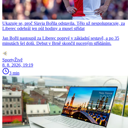
Ukazuje se, proč Slavia Bořila odstavila. Tělo už nespolupracuje, za
Liberec odehrál jen půl hodiny a musel střídat
Jan Bořil nastoupil za Liberec poprvé v základní sestavě, a po 35
minutách šel dolů. Debut v Brně skončil nuceným střídáním.
SportyŽivě
8. 8. 2026, 19:19
3 min