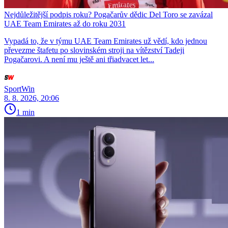
Nejdůležitější podpis roku? Pogačarův dědic Del Toro se zavázal
UAE Team Emirates až do roku 2031
Vypadá to, že v týmu UAE Team Emirates už vědí, kdo jednou
převezme štafetu po slovinském stroji na vítězství Tadeji
Pogačarovi. A není mu ještě ani třiadvacet let...
SportWin
8. 8. 2026, 20:06
1 min