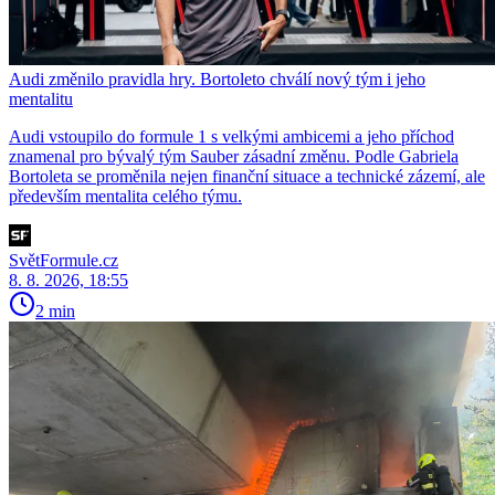
Audi změnilo pravidla hry. Bortoleto chválí nový tým i jeho
mentalitu
Audi vstoupilo do formule 1 s velkými ambicemi a jeho příchod
znamenal pro bývalý tým Sauber zásadní změnu. Podle Gabriela
Bortoleta se proměnila nejen finanční situace a technické zázemí, ale
především mentalita celého týmu.
SvětFormule.cz
8. 8. 2026, 18:55
2 min