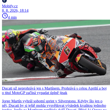
Mobify.cz
8. 8. 2026, 18:14
4 min
Ducati už neprohrává jen s Martínem. Prohrává s celou Aprilií a boj
o titul MotoGP začíná vypadat úplně jinak
Jorge Martín vyhrál sobotní sprint v Silverstonu. Kdyby šlo jen o
něj, Ducati by si ještě mohla vysvětlovat výsledek kvalitou jednoho
jezdce. Jenže za Martínem nepřijela další Ducati. Přijel Ai Ogura na