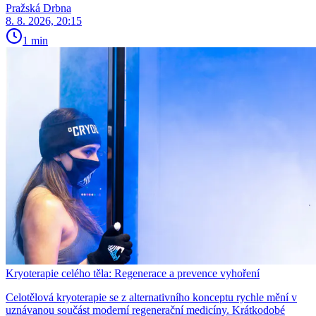
Pražská Drbna
8. 8. 2026, 20:15
1 min
Kryoterapie celého těla: Regenerace a prevence vyhoření
Celotělová kryoterapie se z alternativního konceptu rychle mění v
uznávanou součást moderní regenerační medicíny. Krátkodobé