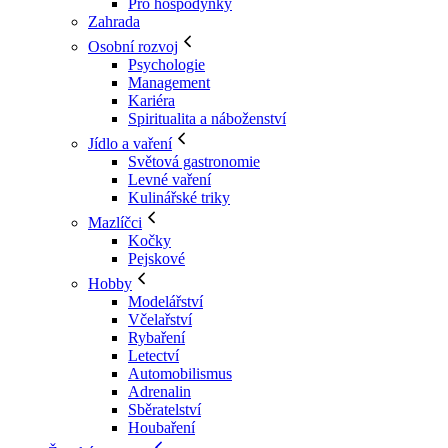
Pro hospodyňky
Zahrada
Osobní rozvoj
Psychologie
Management
Kariéra
Spiritualita a náboženství
Jídlo a vaření
Světová gastronomie
Levné vaření
Kulinářské triky
Mazlíčci
Kočky
Pejskové
Hobby
Modelářství
Včelařství
Rybaření
Letectví
Automobilismus
Adrenalin
Sběratelství
Houbaření