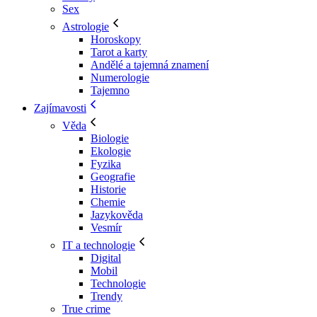
Sex
Astrologie
Horoskopy
Tarot a karty
Andělé a tajemná znamení
Numerologie
Tajemno
Zajímavosti
Věda
Biologie
Ekologie
Fyzika
Geografie
Historie
Chemie
Jazykověda
Vesmír
IT a technologie
Digital
Mobil
Technologie
Trendy
True crime