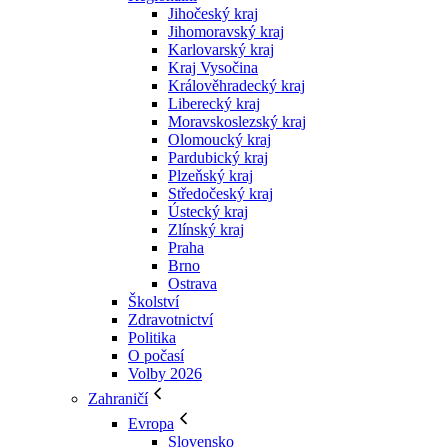
Jihočeský kraj
Jihomoravský kraj
Karlovarský kraj
Kraj Vysočina
Králověhradecký kraj
Liberecký kraj
Moravskoslezský kraj
Olomoucký kraj
Pardubický kraj
Plzeňský kraj
Středočeský kraj
Ústecký kraj
Zlínský kraj
Praha
Brno
Ostrava
Školství
Zdravotnictví
Politika
O počasí
Volby 2026
Zahraničí
Evropa
Slovensko