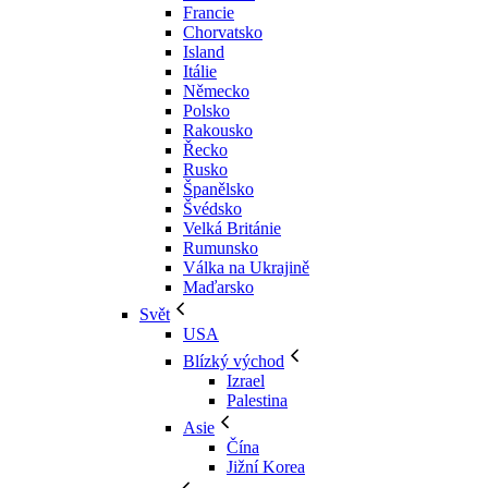
Francie
Chorvatsko
Island
Itálie
Německo
Polsko
Rakousko
Řecko
Rusko
Španělsko
Švédsko
Velká Británie
Rumunsko
Válka na Ukrajině
Maďarsko
Svět
USA
Blízký východ
Izrael
Palestina
Asie
Čína
Jižní Korea