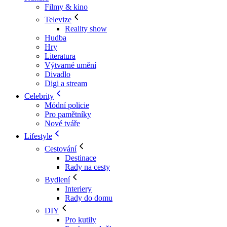
Filmy & kino
Televize
Reality show
Hudba
Hry
Literatura
Výtvarné umění
Divadlo
Digi a stream
Celebrity
Módní policie
Pro pamětníky
Nové tváře
Lifestyle
Cestování
Destinace
Rady na cesty
Bydlení
Interiery
Rady do domu
DIY
Pro kutily