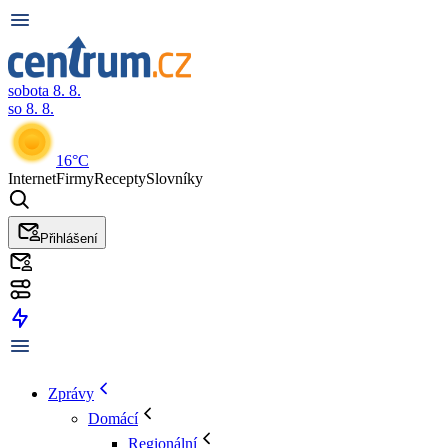
sobota 8. 8.
so 8. 8.
16°C
Internet
Firmy
Recepty
Slovníky
Přihlášení
Zprávy
Domácí
Regionální