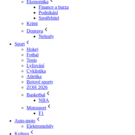
Ekonomika
Finance a burza
Podnikání
Spotřebitel
Krimi
Doprava
Nehody
Sport
Hokej
Fotbal
Tenis
Lyžování
Cyklistika
Atletika
Bojové sporty
ZOH 2026
Basketbal
NBA
Motosport
F1
Auto-moto
Elektromobily
Kultura