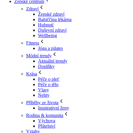
Ženské centrum
Zdraví
Ženské zdraví
Babiččina lékárna
Hubnutí
Duševní zdraví
Wellbeing
Fitness
Jóga a pilates
Módní trendy
Aktuální trendy
Doplňky
Krása
Péče o pleť
Péče o tělo
Vlasy
Nehty
Příběhy ze života
Inspirativní ženy
Rodina & komunita
Výchova
Přátelství
Vztahy