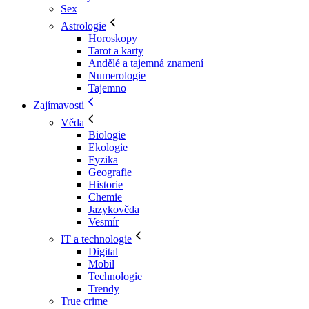
Sex
Astrologie
Horoskopy
Tarot a karty
Andělé a tajemná znamení
Numerologie
Tajemno
Zajímavosti
Věda
Biologie
Ekologie
Fyzika
Geografie
Historie
Chemie
Jazykověda
Vesmír
IT a technologie
Digital
Mobil
Technologie
Trendy
True crime