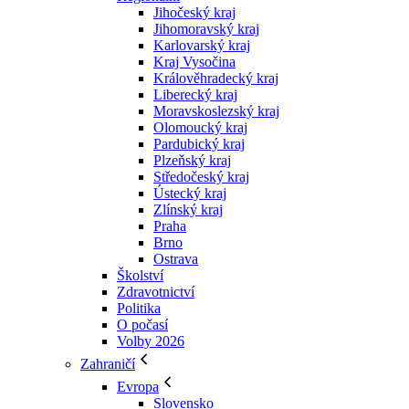
Jihočeský kraj
Jihomoravský kraj
Karlovarský kraj
Kraj Vysočina
Králověhradecký kraj
Liberecký kraj
Moravskoslezský kraj
Olomoucký kraj
Pardubický kraj
Plzeňský kraj
Středočeský kraj
Ústecký kraj
Zlínský kraj
Praha
Brno
Ostrava
Školství
Zdravotnictví
Politika
O počasí
Volby 2026
Zahraničí
Evropa
Slovensko