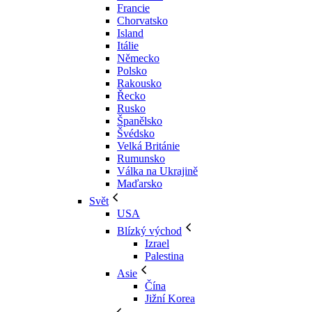
Francie
Chorvatsko
Island
Itálie
Německo
Polsko
Rakousko
Řecko
Rusko
Španělsko
Švédsko
Velká Británie
Rumunsko
Válka na Ukrajině
Maďarsko
Svět
USA
Blízký východ
Izrael
Palestina
Asie
Čína
Jižní Korea