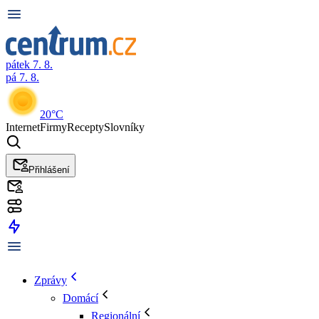
pátek 7. 8.
pá 7. 8.
20°C
Internet
Firmy
Recepty
Slovníky
Přihlášení
Zprávy
Domácí
Regionální