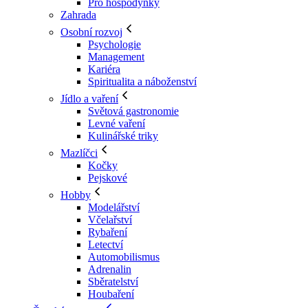
Pro hospodyňky
Zahrada
Osobní rozvoj
Psychologie
Management
Kariéra
Spiritualita a náboženství
Jídlo a vaření
Světová gastronomie
Levné vaření
Kulinářské triky
Mazlíčci
Kočky
Pejskové
Hobby
Modelářství
Včelařství
Rybaření
Letectví
Automobilismus
Adrenalin
Sběratelství
Houbaření