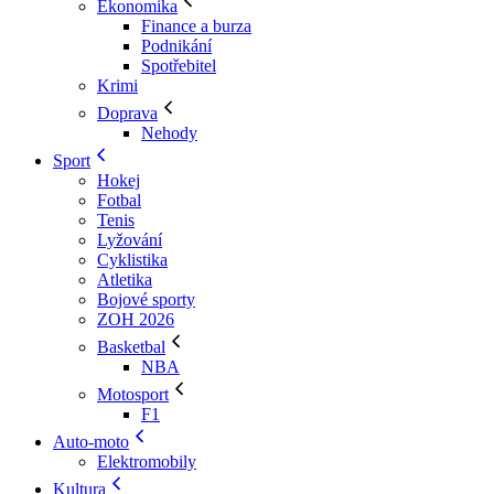
Ekonomika
Finance a burza
Podnikání
Spotřebitel
Krimi
Doprava
Nehody
Sport
Hokej
Fotbal
Tenis
Lyžování
Cyklistika
Atletika
Bojové sporty
ZOH 2026
Basketbal
NBA
Motosport
F1
Auto-moto
Elektromobily
Kultura