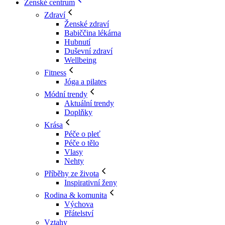
Ženské centrum
Zdraví
Ženské zdraví
Babiččina lékárna
Hubnutí
Duševní zdraví
Wellbeing
Fitness
Jóga a pilates
Módní trendy
Aktuální trendy
Doplňky
Krása
Péče o pleť
Péče o tělo
Vlasy
Nehty
Příběhy ze života
Inspirativní ženy
Rodina & komunita
Výchova
Přátelství
Vztahy