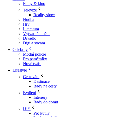
Filmy & kino
Televize
Reality show
Hudba
Hry
Literatura
Výtvarné umění
Divadlo
Digi a stream
Celebrity
Módní policie
Pro pamětníky
Nové tváře
Lifestyle
Cestování
Destinace
Rady na cesty
Bydlení
Interiery
Rady do domu
DIY
Pro kutily