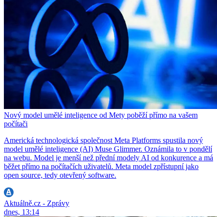
Nový model umělé inteligence od Mety poběží přímo na vašem
počítači
Americká technologická společnost Meta Platforms spustila nový
model umělé inteligence (AI) Muse Glimmer. Oznámila to v pondělí
na webu. Model je menší než přední modely AI od konkurence a má
běžet přímo na počítačích uživatelů. Meta model zpřístupní jako
open source, tedy otevřený software.
Aktuálně.cz - Zprávy
dnes, 13:14