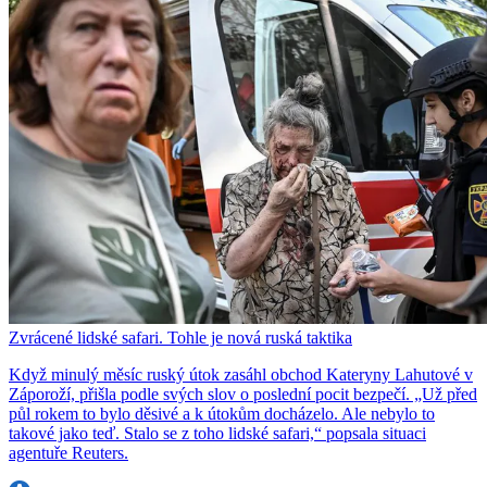
Zvrácené lidské safari. Tohle je nová ruská taktika
Když minulý měsíc ruský útok zasáhl obchod Kateryny Lahutové v
Záporoží, přišla podle svých slov o poslední pocit bezpečí. „Už před
půl rokem to bylo děsivé a k útokům docházelo. Ale nebylo to
takové jako teď. Stalo se z toho lidské safari,“ popsala situaci
agentuře Reuters.