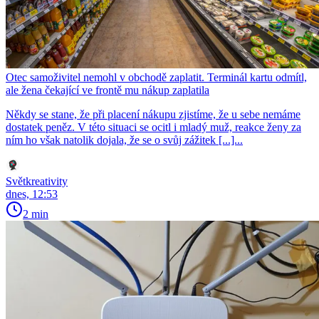
Otec samoživitel nemohl v obchodě zaplatit. Terminál kartu odmítl,
ale žena čekající ve frontě mu nákup zaplatila
Někdy se stane, že při placení nákupu zjistíme, že u sebe nemáme
dostatek peněz. V této situaci se ocitl i mladý muž, reakce ženy za
ním ho však natolik dojala, že se o svůj zážitek [...]...
Světkreativity
dnes, 12:53
2 min