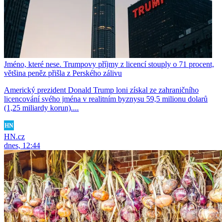
Jméno, které nese. Trumpovy příjmy z licencí stouply o 71 procent,
většina peněz přišla z Perského zálivu
Americký prezident Donald Trump loni získal ze zahraničního
licencování svého jména v realitním byznysu 59,5 milionu dolarů
(1,25 miliardy korun)....
HN.cz
dnes, 12:44