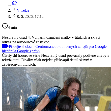
V Telce
8. 6. 2026, 17:12
4 min
Nezvratný osud 4: Vulgární označení matky v titulcích a skrytý
odkaz na autobusové zastávce
Přidejte si obsah Centrum.cz do oblíbených zdrojů pro Google
hledání a Google zprávy
Čtvrtý díl hororové série Nezvratný osud provázely podivné chyby s
rekvizitami. Diváky však nejvíce překvapil detail skrytý v
závěrečných titulcích.