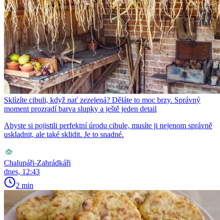
Sklízíte cibuli, když nať zezelená? Děláte to moc brzy. Správný
moment prozradí barva slupky a ještě jeden detail
Abyste si pojistili perfektní úrodu cibule, musíte ji nejenom správně
uskladnit, ale také sklidit. Je to snadné.
Chalupáři-Zahrádkáři
dnes, 12:43
2 min