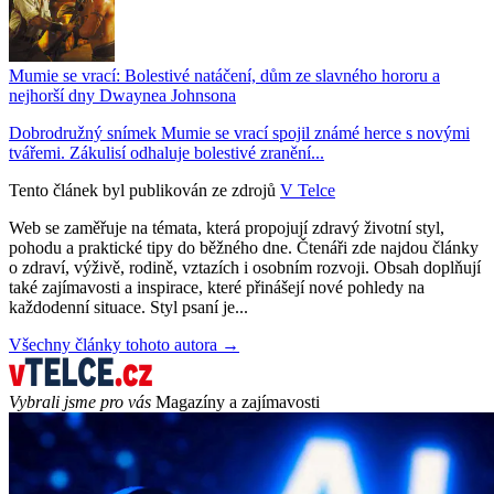
Mumie se vrací: Bolestivé natáčení, dům ze slavného hororu a
nejhorší dny Dwaynea Johnsona
Dobrodružný snímek Mumie se vrací spojil známé herce s novými
tvářemi. Zákulisí odhaluje bolestivé zranění...
Tento článek byl publikován ze zdrojů
V Telce
Web se zaměřuje na témata, která propojují zdravý životní styl,
pohodu a praktické tipy do běžného dne. Čtenáři zde najdou články
o zdraví, výživě, rodině, vztazích i osobním rozvoji. Obsah doplňují
také zajímavosti a inspirace, které přinášejí nové pohledy na
každodenní situace. Styl psaní je...
Všechny články tohoto autora →
Vybrali jsme pro vás
Magazíny a zajímavosti