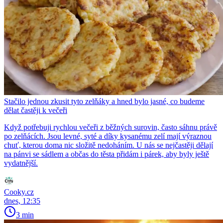
Stačilo jednou zkusit tyto zelňáky a hned bylo jasné, co budeme
dělat častěji k večeři
Když potřebuji rychlou večeři z běžných surovin, často sáhnu právě
po zelňácích. Jsou levné, syté a díky kysanému zelí mají výraznou
chuť, kterou doma nic složitě nedoháním. U nás se nejčastěji dělají
na pánvi se sádlem a občas do těsta přidám i párek, aby byly ještě
vydatnější.
Cooky.cz
dnes, 12:35
3 min