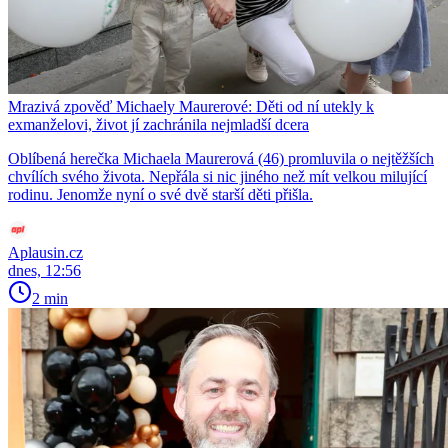
Mrazivá zpověď Michaely Maurerové: Děti od ní utekly k
exmanželovi, život jí zachránila nejmladší dcera
Oblíbená herečka Michaela Maurerová (46) promluvila o nejtěžších
chvílích svého života. Nepřála si nic jiného než mít velkou milující
rodinu. Jenomže nyní o své dvě starší děti přišla.
Aplausin.cz
dnes, 12:56
2 min