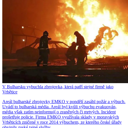
V Bulharsku vybuchla zbrojovka, která patří stejné firmě jako
Vrbětice
Areál bulharské zbrojovky EMKO v pondělí zasáhl požár a výbuch.
Uvádí to bulharská média. Areál byl kvůli výbuchu evakuován,
média však zatím neinformují o zraněných či mrtvých. Incident
prošetřuje policie. Firma EMKO využívala sklady v moravských
Vrběticích zničené v roce 2014 výbuchem, ze kterého české úřady
obvinily ruské tajné služby.