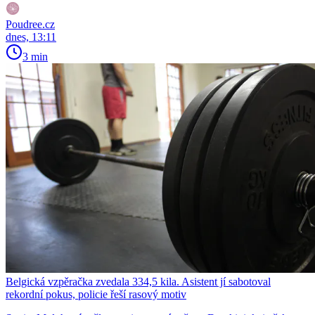
Poudree.cz
dnes, 13:11
3 min
Belgická vzpěračka zvedala 334,5 kila. Asistent jí sabotoval
rekordní pokus, policie řeší rasový motiv