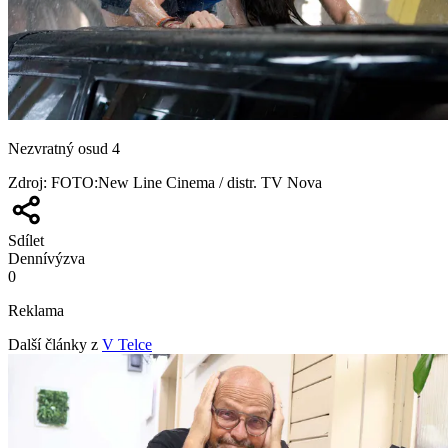
Nezvratný osud 4
Zdroj
:
FOTO:New Line Cinema / distr. TV Nova
Sdílet
Denní
výzva
0
Reklama
Další články z
V Telce