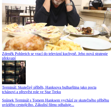
Zdeněk Pohlreich se vrací do televizní kuchyně. Jeho nová strategie
překvapí
Terminál: Skutečný příběh, Hanksova bulharština jako pocta
tchánovi a přezvěst role ve Star Treku
Snímek Terminál s Tomem Hanksem vychází ze skutečného příběhu
uvízlého cestujícího. Zákulisí filmu odhaluje...