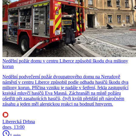
Nedělní požár domu v centru Liberce způsobil škodu dva miliony
korun
Nedělní podvečerní požár dvoupatrového domu na Nerudově
náměstí v centru Liberce způsobil podle odhadu hasičů škodu dva
miliony korun. Příčina vzniku je nadále v šetření, řekla zastupující
krajská mluvčí hasičů Eva Masná. Záchranáři na místě požáru
ošetřili pět zasahujících hasičů, čtyři kvůli přehřátí při náročném
zásahu a jeden měl alergickou reakci na bodnutí hmyzem.
Liberecká Drbna
dnes, 13:00
1 min