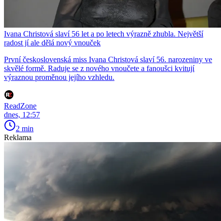
Ivana Christová slaví 56 let a po letech výrazně zhubla. Největší
radost jí ale dělá nový vnouček
První československá miss Ivana Christová slaví 56. narozeniny ve
skvělé formě. Raduje se z nového vnoučete a fanoušci kvitují
výraznou proměnou jejího vzhledu.
ReadZone
dnes, 12:57
2 min
Reklama