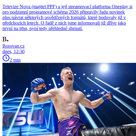
Televize Nova (majitel PPF) a její streamovací platforma Oneplay si
pro podzimní programové schéma 2026 připravily řadu novinek
plus návrat některých osvědčených formátů, které bodovaly již v
předchozích letech. O řadě z nich jsme informovali již dříve jako
první na trhu, nyní tedy přehledné shrnutí.
Borovan.cz
dnes, 12:30
2 min