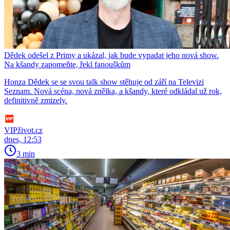
Dědek odešel z Primy a ukázal, jak bude vypadat jeho nová show.
Na kšandy zapomeňte, řekl fanouškům
Honza Dědek se se svou talk show stěhuje od září na Televizi
Seznam. Nová scéna, nová znělka, a kšandy, které odkládal už rok,
definitivně zmizely.
VIPživot.cz
dnes, 12:53
3 min