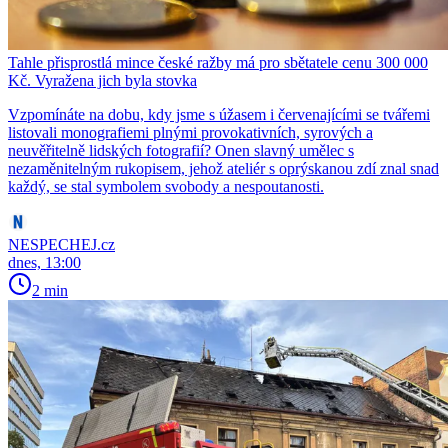
Tahle přisprostlá mince české ražby má pro sbětatele cenu 300 000
Kč. Vyražena jich byla stovka
Vzpomínáte na dobu, kdy jsme s úžasem i červenajícími se tvářemi
listovali monografiemi plnými provokativních, syrových a
neuvěřitelně lidských fotografií? Onen slavný umělec s
nezaměnitelným rukopisem, jehož ateliér s oprýskanou zdí znal snad
každý, se stal symbolem svobody a nespoutanosti.
NESPECHEJ.cz
dnes, 13:00
2 min