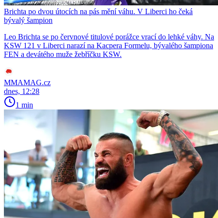
Brichta po dvou útocích na pás mění váhu. V Liberci ho čeká
bývalý šampion
Leo Brichta se po červnové titulové porážce vrací do lehké váhy. Na
KSW 121 v Liberci narazí na Kacpera Formelu, bývalého šampiona
FEN a devátého muže žebříčku KSW.
MMAMAG.cz
dnes, 12:28
1 min