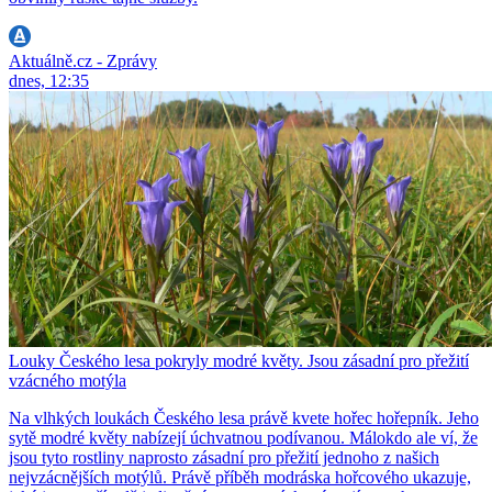
Aktuálně.cz - Zprávy
dnes, 12:35
Louky Českého lesa pokryly modré květy. Jsou zásadní pro přežití
vzácného motýla
Na vlhkých loukách Českého lesa právě kvete hořec hořepník. Jeho
sytě modré květy nabízejí úchvatnou podívanou. Málokdo ale ví, že
jsou tyto rostliny naprosto zásadní pro přežití jednoho z našich
nejvzácnějších motýlů. Právě příběh modráska hořcového ukazuje,