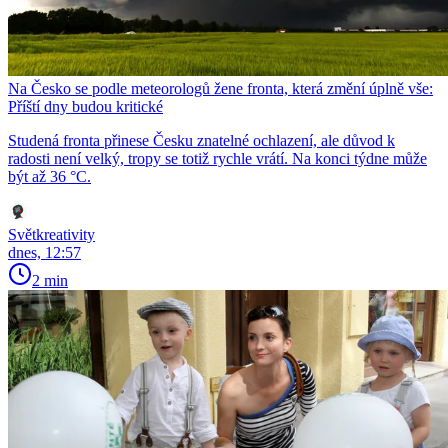
Na Česko se podle meteorologů žene fronta, která změní úplně vše:
Příští dny budou kritické
Studená fronta přinese Česku znatelné ochlazení, ale důvod k
radosti není velký, tropy se totiž rychle vrátí. Na konci týdne může
být až 36 °C.
Světkreativity
dnes, 12:57
2 min