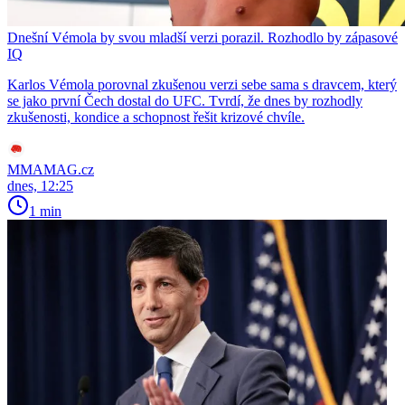
Dnešní Vémola by svou mladší verzi porazil. Rozhodlo by zápasové
IQ
Karlos Vémola porovnal zkušenou verzi sebe sama s dravcem, který
se jako první Čech dostal do UFC. Tvrdí, že dnes by rozhodly
zkušenosti, kondice a schopnost řešit krizové chvíle.
MMAMAG.cz
dnes, 12:25
1 min