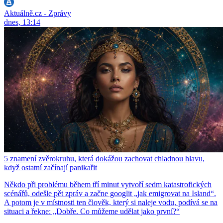
Aktuálně.cz - Zprávy
dnes, 13:14
5 znamení zvěrokruhu, která dokážou zachovat chladnou hlavu,
když ostatní začínají panikařit
Někdo při problému během tří minut vytvoří sedm katastrofických
scénářů, odešle pět zpráv a začne googlit „jak emigrovat na Island“.
A potom je v místnosti ten člověk, který si naleje vodu, podívá se na
situaci a řekne: „Dobře. Co můžeme udělat jako první?“