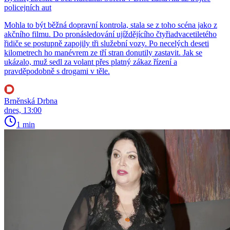
policejních aut
Mohla to být běžná dopravní kontrola, stala se z toho scéna jako z
akčního filmu. Do pronásledování ujíždějícího čtyřiadvacetiletého
řidiče se postupně zapojily tři služební vozy. Po necelých deseti
kilometrech ho manévrem ze tří stran donutily zastavit. Jak se
ukázalo, muž sedl za volant přes platný zákaz řízení a
pravděpodobně s drogami v těle.
Brněnská Drbna
dnes, 13:00
1 min