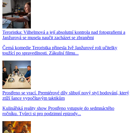
Teroristka: Vilhelmová a její absolutní kontrola nad fotografiemi a
Janžurová se musela naučit zacházet se zbraněmi
Černá komedie Teroristka přinesla Ivě Janžurové roli učitelky
toužící po spravedlnosti. Zákulisí filmu...
Prostřeno se vrací. Premiérové díly slibují nový styl bodování, který
ztíží šance vypočítavým taktikům
Kulinářská reality show Prostřeno vstupuje do sedmnáctého
ročníku. Tvůrci si pro podzimní epizody...