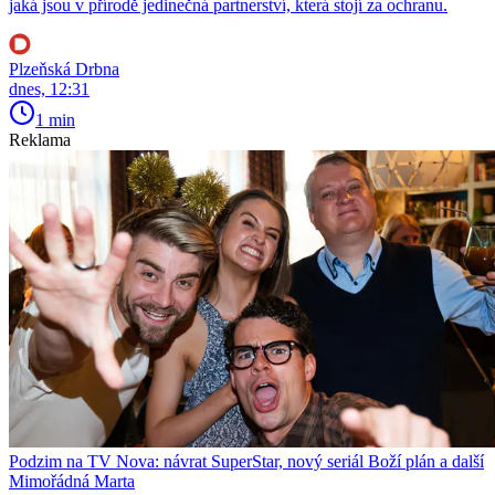
jaká jsou v přírodě jedinečná partnerství, která stojí za ochranu.
Plzeňská Drbna
dnes, 12:31
1 min
Reklama
Podzim na TV Nova: návrat SuperStar, nový seriál Boží plán a další
Mimořádná Marta