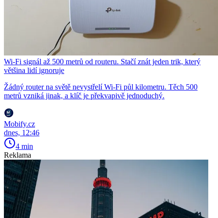
Wi-Fi signál až 500 metrů od routeru. Stačí znát jeden trik, který
většina lidí ignoruje
Žádný router na světě nevystřelí Wi-Fi půl kilometru. Těch 500
metrů vzniká jinak, a klíč je překvapivě jednoduchý.
Mobify.cz
dnes, 12:46
4 min
Reklama