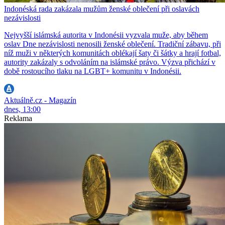
Indonéská rada zakázala mužům ženské oblečení při oslavách
nezávislosti
Nejvyšší islámská autorita v Indonésii vyzvala muže, aby během
oslav Dne nezávislosti nenosili ženské oblečení. Tradiční zábavu, při
níž muži v některých komunitách oblékají šaty či šátky a hrají fotbal,
autority zakázaly s odvoláním na islámské právo. Výzva přichází v
době rostoucího tlaku na LGBT+ komunitu v Indonésii.
Aktuálně.cz - Magazín
dnes, 13:00
Reklama