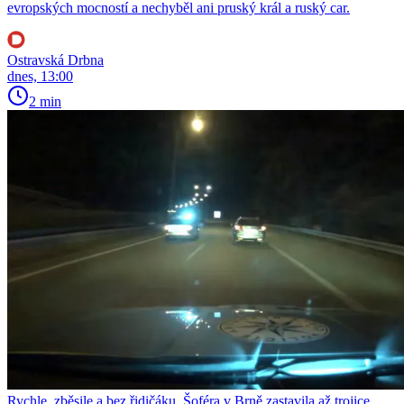
evropských mocností a nechyběl ani pruský král a ruský car.
Ostravská Drbna
dnes, 13:00
2 min
Rychle, zběsile a bez řidičáku. Šoféra v Brně zastavila až trojice