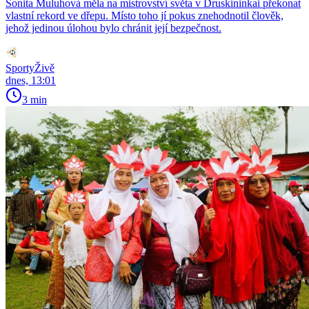
Sonita Muluhová měla na mistrovství světa v Druskininkai překonat
vlastní rekord ve dřepu. Místo toho jí pokus znehodnotil člověk,
jehož jedinou úlohou bylo chránit její bezpečnost.
SportyŽivě
dnes, 13:01
3 min