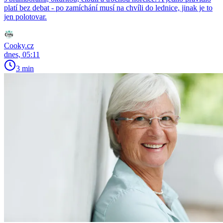
platí bez debat - po zamíchání musí na chvíli do lednice, jinak je to
jen polotovar.
Cooky.cz
dnes, 05:11
3 min