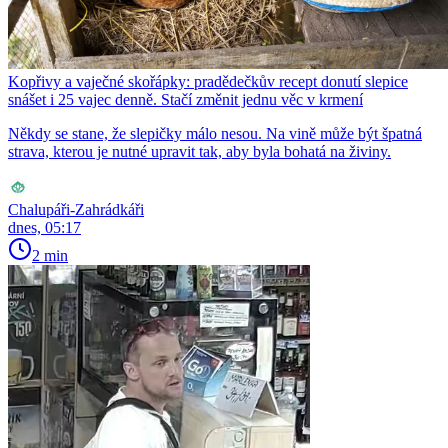
Kopřivy a vaječné skořápky: pradědečkův recept donutí slepice
snášet i 25 vajec denně. Stačí změnit jednu věc v krmení
Někdy se stane, že slepičky málo nesou. Na vině může být špatná
strava, kterou je nutné upravit tak, aby byla bohatá na živiny.
Chalupáři-Zahrádkáři
dnes, 05:17
2 min