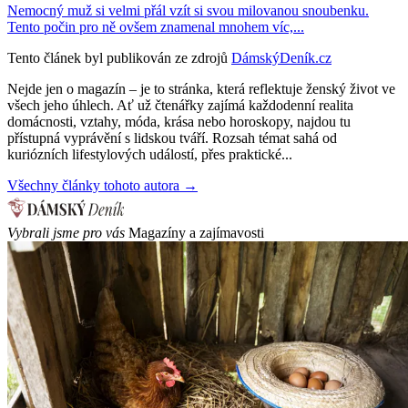
Nemocný muž si velmi přál vzít si svou milovanou snoubenku.
Tento počin pro ně ovšem znamenal mnohem víc,...
Tento článek byl publikován ze zdrojů
DámskýDeník.cz
Nejde jen o magazín – je to stránka, která reflektuje ženský život ve
všech jeho úhlech. Ať už čtenářky zajímá každodenní realita
domácnosti, vztahy, móda, krása nebo horoskopy, najdou tu
přístupná vyprávění s lidskou tváří. Rozsah témat sahá od
kuriózních lifestylových událostí, přes praktické...
Všechny články tohoto autora →
Vybrali jsme pro vás
Magazíny a zajímavosti