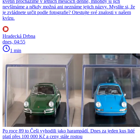
květin procházíme v letních měsících denně, mnohdy si jich
nevšímáme a někdy možná ani neznáme jejich názvy. Myslíte si, že
je zvládnete určit podle fotografie? Otestujte své znalosti v našem
kvízu.
Hradecká Drbna
dnes, 04:55
1 min
Po roce 89 to Češi vyhodili jako harampádí. Dnes za jeden kus lidé
platí přes 100 000 Kč a ceny stále rostou