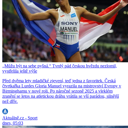
„Můžu být na sebe pyšná.“ Tvrdý pád českou hvězdu nezlomil,
vystřelila ještě výše
Před dvěma lety mladičké zjevení, teď jedna z favoritek. Česká
čtvrtkařka Lurdes Gloria Manuel vyrazila na mistrovství Evropy v
Birminghamu v nové roli. Po náročné sezoně 2025 a vleklém
zranění se letos na atletickou dráhu vrátila se vší parádou, silnější
než dřív.
Aktuálně.cz - Sport
dnes, 05:03