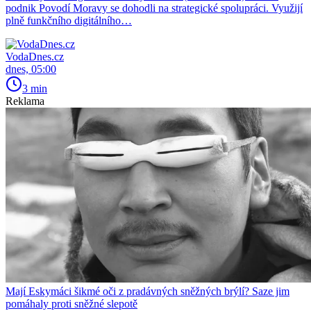
podnik Povodí Moravy se dohodli na strategické spolupráci. Využijí
plně funkčního digitálního…
VodaDnes.cz
dnes, 05:00
3 min
Reklama
Mají Eskymáci šikmé oči z pradávných sněžných brýlí? Saze jim
pomáhaly proti sněžné slepotě