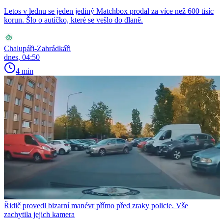
Letos v lednu se jeden jediný Matchbox prodal za více než 600 tisíc
korun. Šlo o autíčko, které se vešlo do dlaně.
Chalupáři-Zahrádkáři
dnes, 04:50
4 min
Řidič provedl bizarní manévr přímo před zraky policie. Vše
zachytila jejich kamera