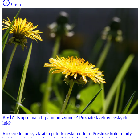
3 min
KVÍZ: Kopretina, chrpa nebo zvonek? Poznáte květiny českých
luk?
Rozkvetlé louky zkrátka patří k českému létu. Přestože kolem řady