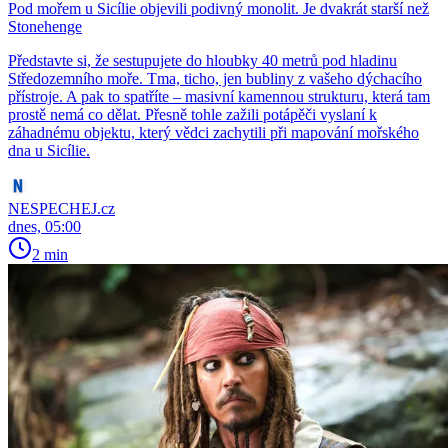
Pod mořem u Sicílie objevili podivný monolit. Je dvakrát starší než
Stonehenge
Představte si, že sestupujete do hloubky 40 metrů pod hladinu
Středozemního moře. Tma, ticho, jen bubliny z vašeho dýchacího
přístroje. A pak to spatříte – masivní kamennou strukturu, která tam
prostě nemá co dělat. Přesně tohle zažili potápěči vyslaní k
záhadnému objektu, který vědci zachytili při mapování mořského
dna u Sicílie.
NESPECHEJ.cz
dnes, 05:00
2 min