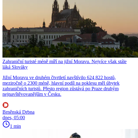
Zahraniční turisté méně míří na jižní Moravu. Nejvíce však stále
láká Slováky
Jižní Moravu ve druhém čtvrtletí navštívilo 624 822 hostů,
meziročně o 2300 méně, hlavní podíl na poklesu měl úbytek
zahraničních turistů. Přesto region zůstává po Praze druhým
nejnavštěvovanějším v Česku.
Brněnská Drbna
dnes, 05:00
1 min