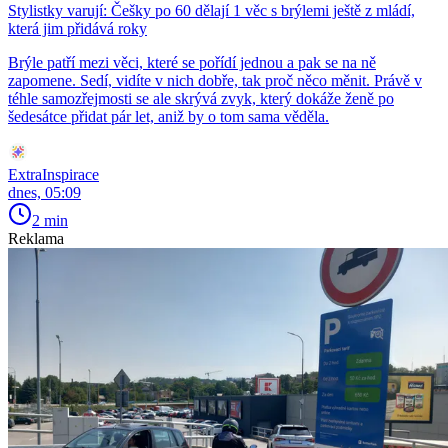
Stylistky varují: Češky po 60 dělají 1 věc s brýlemi ještě z mládí,
která jim přidává roky
Brýle patří mezi věci, které se pořídí jednou a pak se na ně
zapomene. Sedí, vidíte v nich dobře, tak proč něco měnit. Právě v
téhle samozřejmosti se ale skrývá zvyk, který dokáže ženě po
šedesátce přidat pár let, aniž by o tom sama věděla.
ExtraInspirace
dnes, 05:09
2 min
Reklama