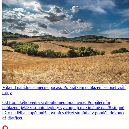
Víkend nabídne slunečné počasí. Po krátkém ochlazení se opět vrátí
tropy
Od tropického vedra si dlouho neodpočineme. Po pátečním
ochlazení ještě v sobotu teploty vystoupají maximálně na 28 stupňů,
už v neděli ale opět může být přes třicet stupňů a v pondělí dokonce
až třiatřicet.