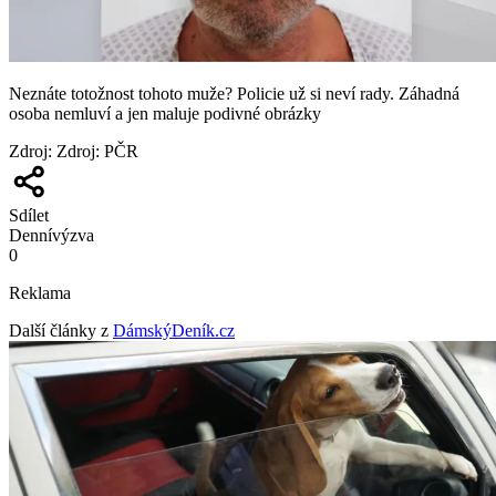
Neznáte totožnost tohoto muže? Policie už si neví rady. Záhadná
osoba nemluví a jen maluje podivné obrázky
Zdroj
:
Zdroj: PČR
Sdílet
Denní
výzva
0
Reklama
Další články z
DámskýDeník.cz