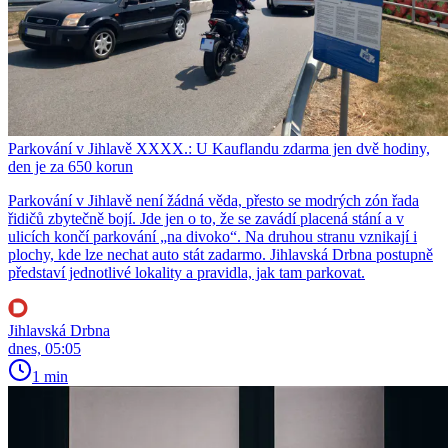
Parkování v Jihlavě XXXX.: U Kauflandu zdarma jen dvě hodiny,
den je za 650 korun
Parkování v Jihlavě není žádná věda, přesto se modrých zón řada
řidičů zbytečně bojí. Jde jen o to, že se zavádí placená stání a v
ulicích končí parkování „na divoko“. Na druhou stranu vznikají i
plochy, kde lze nechat auto stát zadarmo. Jihlavská Drbna postupně
představí jednotlivé lokality a pravidla, jak tam parkovat.
Jihlavská Drbna
dnes, 05:05
1 min