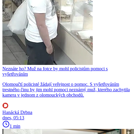
Neznáte ho? Muž na fotce by mohl policistům pomoci s
vyšetřováním
Olomoučtí policisté žádají veřejnost o pomoc. S vyšetřováním
trestného činu by jim mohl pomoci neznámý muž, kterého zachytila
kamera v jednom z olomouckých obchodů.
Hanácká Drbna
dnes, 05:13
1 min