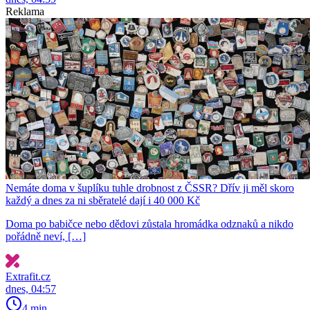
Reklama
Nemáte doma v šuplíku tuhle drobnost z ČSSR? Dřív ji měl skoro
každý a dnes za ni sběratelé dají i 40 000 Kč
Doma po babičce nebo dědovi zůstala hromádka odznaků a nikdo
pořádně neví, […]
Extrafit.cz
dnes, 04:57
4 min