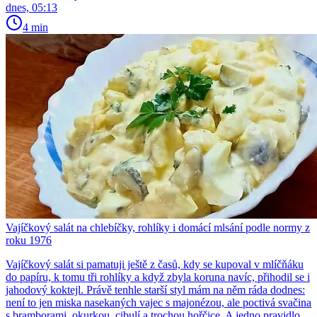
dnes, 05:13
4 min
Vajíčkový salát na chlebíčky, rohlíky i domácí mlsání podle normy z
roku 1976
Vajíčkový salát si pamatuji ještě z časů, kdy se kupoval v mlíčňáku
do papíru, k tomu tři rohlíky a když zbyla koruna navíc, přihodil se i
jahodový koktejl. Právě tenhle starší styl mám na něm ráda dodnes:
není to jen miska nasekaných vajec s majonézou, ale poctivá svačina
s bramborami, okurkou, cibulí a trochou hořčice. A jedno pravidlo