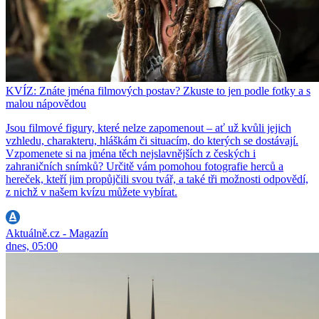
KVÍZ: Znáte jména filmových postav? Zkuste to jen podle fotky a s
malou nápovědou
Jsou filmové figury, které nelze zapomenout – ať už kvůli jejich
vzhledu, charakteru, hláškám či situacím, do kterých se dostávají.
Vzpomenete si na jména těch nejslavnějších z českých i
zahraničních snímků? Určitě vám pomohou fotografie herců a
hereček, kteří jim propůjčili svou tvář, a také tři možnosti odpovědí,
z nichž v našem kvízu můžete vybírat.
Aktuálně.cz - Magazín
dnes, 05:00