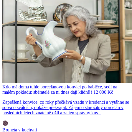
Kdo má doma tuhle porcelánovou konvici po babičce, sedí na
malém pokladu: sběratelé za ni dnes dají klidně i 12 000 Kč
Zaprášená konvice, co roky přečkává vzadu v kredenci a vytáhne se
sotva o svátcích, dokáže překvapit. Zájem o starožitný porcelán v
posledních letech znatelně ožil a za ten správný kus...
Bruneta v kuchyni