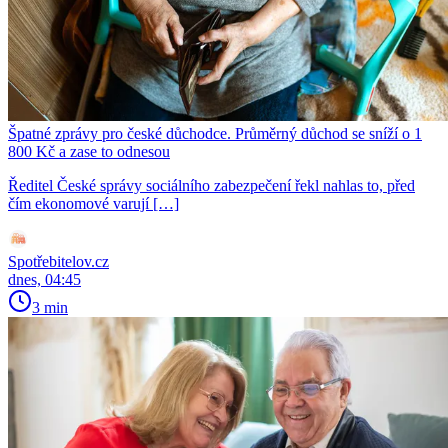
Špatné zprávy pro české důchodce. Průměrný důchod se sníží o 1
800 Kč a zase to odnesou
Ředitel České správy sociálního zabezpečení řekl nahlas to, před
čím ekonomové varují […]
Spotřebitelov.cz
dnes, 04:45
3 min