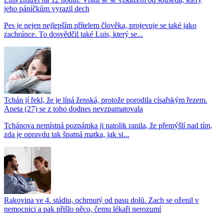
jeho páníčkům vyrazil dech
Pes je nejen nejlepším přítelem člověka, projevuje se také jako
zachránce. To dosvědčil také Luis, který se...
Tchán jí řekl, že je líná ženská, protože porodila císařským řezem.
Aneta (27) se z toho dodnes nevzpamatovala
Tchánova nemístná poznámka ji natolik ranila, že přemýšlí nad tím,
zda je opravdu tak špatná matka, jak si...
Rakovina ve 4. stádiu, ochrnutý od pasu dolů. Zach se oženil v
nemocnici a pak přišlo něco, čemu lékaři nerozumí