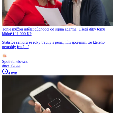
Tohle můžou udělat důchodci od srpna zdarma. Ušetří díky tomu
klidně i 11 000 Kč
Statisíce seniorů se roky trápily s penzijním spořením, ze kterého
nemohly jen […]
Spotřebitelov.cz
dnes, 04:44
4 min