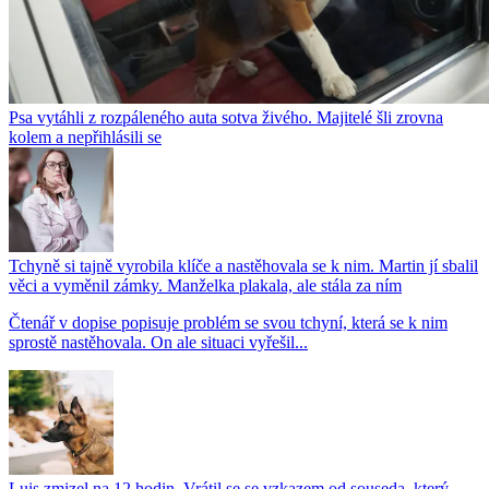
Psa vytáhli z rozpáleného auta sotva živého. Majitelé šli zrovna
kolem a nepřihlásili se
Tchyně si tajně vyrobila klíče a nastěhovala se k nim. Martin jí sbalil
věci a vyměnil zámky. Manželka plakala, ale stála za ním
Čtenář v dopise popisuje problém se svou tchyní, která se k nim
sprostě nastěhovala. On ale situaci vyřešil...
Luis zmizel na 12 hodin. Vrátil se se vzkazem od souseda, který