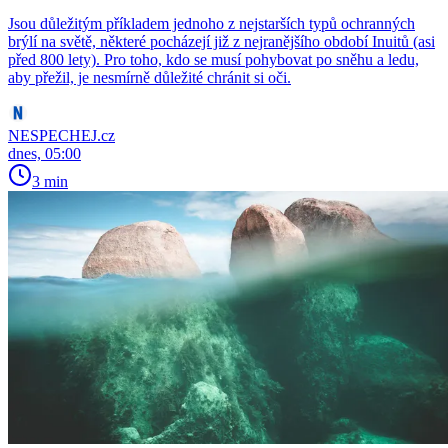
Jsou důležitým příkladem jednoho z nejstarších typů ochranných
brýlí na světě, některé pocházejí již z nejranějšího období Inuitů (asi
před 800 lety). Pro toho, kdo se musí pohybovat po sněhu a ledu,
aby přežil, je nesmírně důležité chránit si oči.
NESPECHEJ.cz
dnes, 05:00
3 min