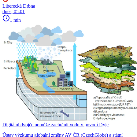
Liberecká Drbna
dnes, 05:01
1 min
Digitální dvojče pomůže zachránit vodu v povodí Dyje
Ústav výzkumu globální změny AV ČR (CzechGlobe) a státní