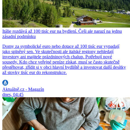
Itálie rozdává až 100 tisíc eur na bydlení. Češi ale narazí na jednu
zásadní podmínku
Domy za symbolické euro nebo dotace až 100 tisíc eur vypadají
jako splněný sen. Ve skutečnosti ale italské regiony nehledají
investory ani majitele prázdninových chalup. Potřebují nové
sousedy. Kdo chce veřejné peníze získat, musí se často skutečně
přestěhovat, zřídit si v obci hlavní bydliště a investovat další desítky
až stovky tisíc eur do rekonstrukce.
Aktuálně.cz - Magazín
dnes, 04:45