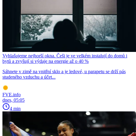
Vyhlašujeme nejhorší okna. Češi je ve velkém instalují do domů i
bytů a zvyšují si výdaje na energie až o 40 %
Sáhnete v zimě na vnitřní sklo a je ledové, u parapetu se drží pás
studeného vzduchu a účet...
FVE.info
dnes, 05:05
4 min