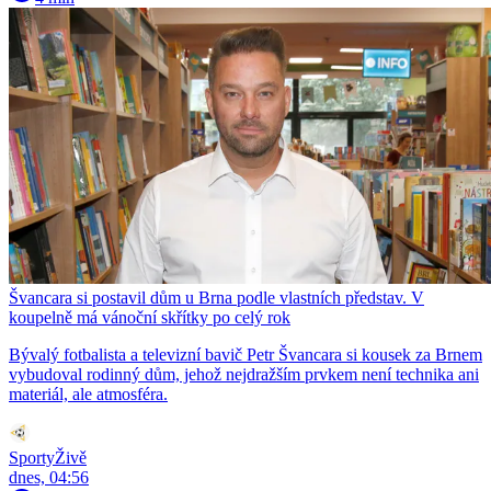
Švancara si postavil dům u Brna podle vlastních představ. V
koupelně má vánoční skřítky po celý rok
Bývalý fotbalista a televizní bavič Petr Švancara si kousek za Brnem
vybudoval rodinný dům, jehož nejdražším prvkem není technika ani
materiál, ale atmosféra.
SportyŽivě
dnes, 04:56