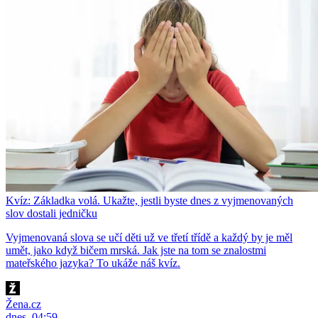
Kvíz: Základka volá. Ukažte, jestli byste dnes z vyjmenovaných
slov dostali jedničku
Vyjmenovaná slova se učí děti už ve třetí třídě a každý by je měl
umět, jako když bičem mrská. Jak jste na tom se znalostmi
mateřského jazyka? To ukáže náš kvíz.
Žena.cz
dnes, 04:59