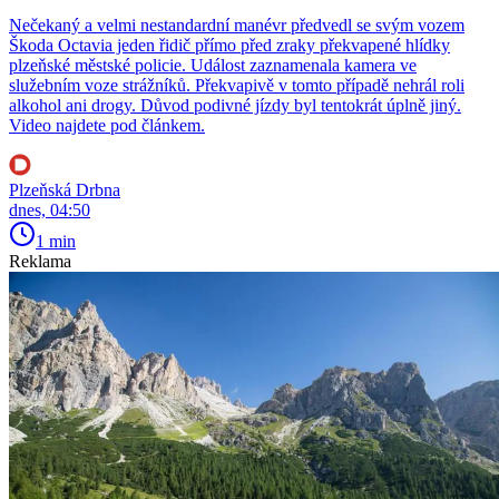
Nečekaný a velmi nestandardní manévr předvedl se svým vozem
Škoda Octavia jeden řidič přímo před zraky překvapené hlídky
plzeňské městské policie. Událost zaznamenala kamera ve
služebním voze strážníků. Překvapivě v tomto případě nehrál roli
alkohol ani drogy. Důvod podivné jízdy byl tentokrát úplně jiný.
Video najdete pod článkem.
Plzeňská Drbna
dnes, 04:50
1 min
Reklama