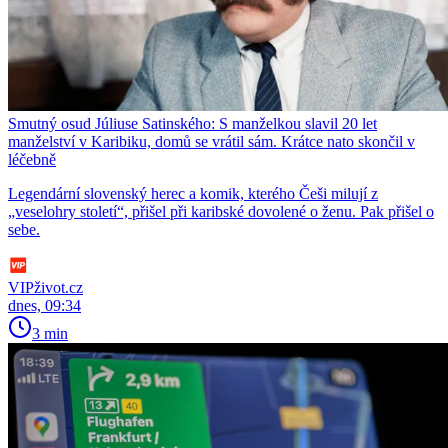
Smutný osud Júliuse Satinského: S manželkou slavil 20 let
manželství v Karibiku, domů se vrátil sám. Krátce nato skončil v
léčebně
Legendární slovenský herec a komik, kterého Češi milují z
„veselohry století“, přišel při karibské dovolené o ženu. Pak přišel o
sebe.
VIPživot.cz
dnes, 09:34
3 min