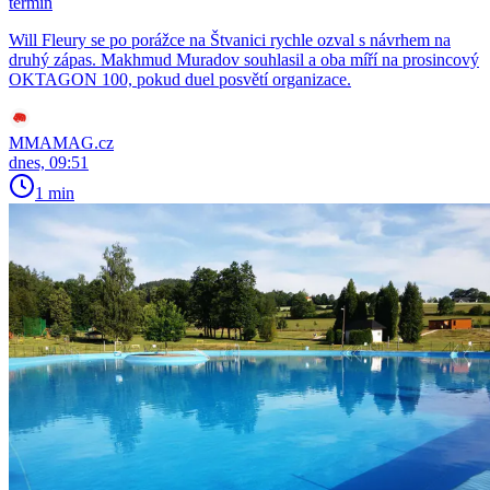
termín
Will Fleury se po porážce na Štvanici rychle ozval s návrhem na
druhý zápas. Makhmud Muradov souhlasil a oba míří na prosincový
OKTAGON 100, pokud duel posvětí organizace.
MMAMAG.cz
dnes, 09:51
1 min