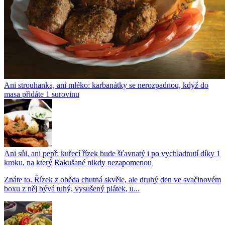
Ani strouhanka, ani mléko: karbanátky se nerozpadnou, když do
masa přidáte 1 surovinu
Ani sůl, ani pepř: kuřecí řízek bude šťavnatý i po vychladnutí díky 1
kroku, na který Rakušané nikdy nezapomenou
Znáte to. Řízek z oběda chutná skvěle, ale druhý den ve svačinovém
boxu z něj bývá tuhý, vysušený plátek, u...