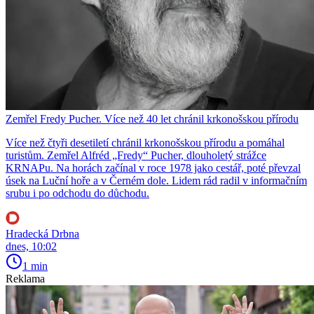
Zemřel Fredy Pucher. Více než 40 let chránil krkonošskou přírodu
Více než čtyři desetiletí chránil krkonošskou přírodu a pomáhal
turistům. Zemřel Alfréd „Fredy“ Pucher, dlouholetý strážce
KRNAPu. Na horách začínal v roce 1978 jako cestář, poté převzal
úsek na Luční hoře a v Černém dole. Lidem rád radil v informačním
srubu i po odchodu do důchodu.
Hradecká Drbna
dnes, 10:02
1 min
Reklama