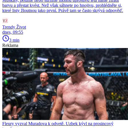
Muškáty, petúnie nebo surfinie mohou uprostřed léta náhle ztratit
barvu a přestat kvést. Než však sáhnete po hnojivu, prohlédněte si,
které listy žloutnou jako první. Právě tam se často skrývá odpověď.
Trendy Život
dnes, 09:55
3 min
Reklama
Fleury vyzval Muradova k odvetě. Uzbek kývl na prosincový