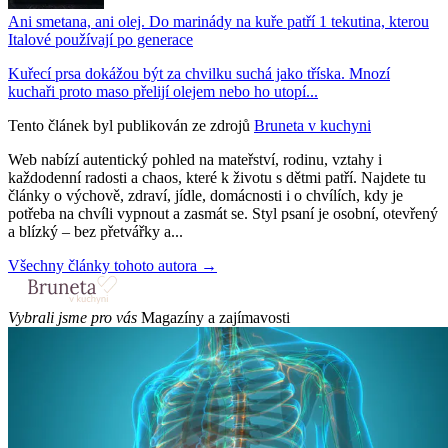
Ani smetana, ani olej. Do marinády na kuře patří 1 tekutina, kterou
Italové používají po generace
Kuřecí prsa dokážou být za chvilku suchá jako tříska. Mnozí
kuchaři proto maso přelijí olejem nebo ho utopí...
Tento článek byl publikován ze zdrojů
Bruneta v kuchyni
Web nabízí autentický pohled na mateřství, rodinu, vztahy i
každodenní radosti a chaos, které k životu s dětmi patří. Najdete tu
články o výchově, zdraví, jídle, domácnosti i o chvílích, kdy je
potřeba na chvíli vypnout a zasmát se. Styl psaní je osobní, otevřený
a blízký – bez přetvářky a...
Všechny články tohoto autora →
Vybrali jsme pro vás
Magazíny a zajímavosti