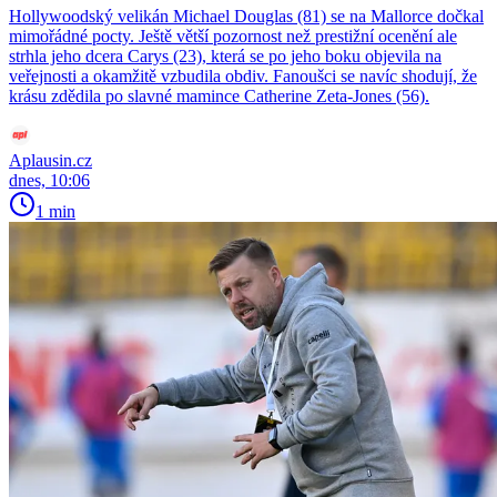
Hollywoodský velikán Michael Douglas (81) se na Mallorce dočkal
mimořádné pocty. Ještě větší pozornost než prestižní ocenění ale
strhla jeho dcera Carys (23), která se po jeho boku objevila na
veřejnosti a okamžitě vzbudila obdiv. Fanoušci se navíc shodují, že
krásu zdědila po slavné mamince Catherine Zeta-Jones (56).
Aplausin.cz
dnes, 10:06
1 min