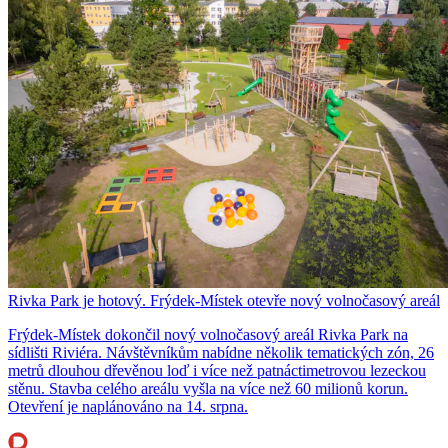
Rivka Park je hotový. Frýdek-Místek otevře nový volnočasový areál
Frýdek-Místek dokončil nový volnočasový areál Rivka Park na
sídlišti Riviéra. Návštěvníkům nabídne několik tematických zón, 26
metrů dlouhou dřevěnou loď i více než patnáctimetrovou lezeckou
stěnu. Stavba celého areálu vyšla na více než 60 milionů korun.
Otevření je naplánováno na 14. srpna.