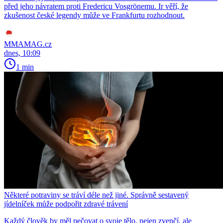
před jeho návratem proti Fredericu Vosgrönemu. Ir věří, že
zkušenost české legendy může ve Frankfurtu rozhodnout.
MMAMAG.cz
dnes, 10:09
1 min
Některé potraviny se tráví déle než jiné. Správně sestavený
jídelníček může podpořit zdravé trávení
Každý člověk by měl pečovat o svoje tělo, nejen zvenčí, ale