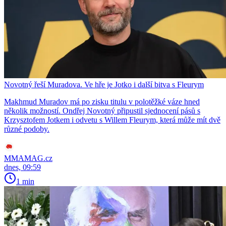
Novotný řeší Muradova. Ve hře je Jotko i další bitva s Fleurym
Makhmud Muradov má po zisku titulu v polotěžké váze hned
několik možností. Ondřej Novotný připustil sjednocení pásů s
Krzysztofem Jotkem i odvetu s Willem Fleurym, která může mít dvě
různé podoby.
MMAMAG.cz
dnes, 09:59
1 min