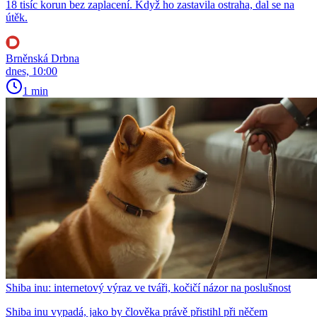
18 tisíc korun bez zaplacení. Když ho zastavila ostraha, dal se na
útěk.
Brněnská Drbna
dnes, 10:00
1 min
Shiba inu: internetový výraz ve tváři, kočičí názor na poslušnost
Shiba inu vypadá, jako by člověka právě přistihl při něčem