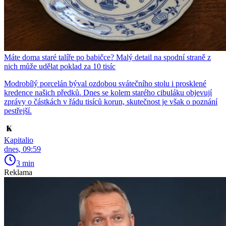
Máte doma staré talíře po babičce? Malý detail na spodní straně z
nich může udělat poklad za 10 tisíc
Modrobílý porcelán býval ozdobou svátečního stolu i prosklené
kredence našich předků. Dnes se kolem starého cibuláku objevují
zprávy o částkách v řádu tisíců korun, skutečnost je však o poznání
pestřejší.
Kapitalio
dnes, 09:59
3 min
Reklama