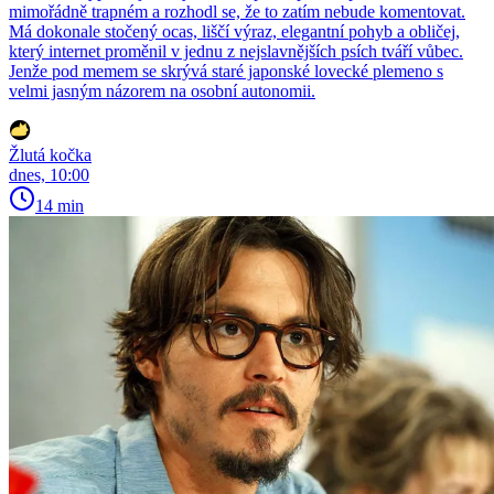
mimořádně trapném a rozhodl se, že to zatím nebude komentovat.
Má dokonale stočený ocas, liščí výraz, elegantní pohyb a obličej,
který internet proměnil v jednu z nejslavnějších psích tváří vůbec.
Jenže pod memem se skrývá staré japonské lovecké plemeno s
velmi jasným názorem na osobní autonomii.
Žlutá kočka
dnes, 10:00
14 min