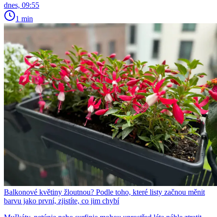
dnes, 09:55
1 min
Balkonové květiny žloutnou? Podle toho, které listy začnou měnit
barvu jako první, zjistíte, co jim chybí