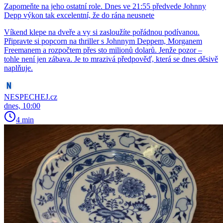
Zapomeňte na jeho ostatní role. Dnes ve 21:55 předvede Johnny
Depp výkon tak excelentní, že do rána neusnete
Víkend klepe na dveře a vy si zasloužíte pořádnou podívanou.
Připravte si popcorn na thriller s Johnnym Deppem, Morganem
Freemanem a rozpočtem přes sto milionů dolarů. Jenže pozor –
tohle není jen zábava. Je to mrazivá předpověď, která se dnes děsivě
naplňuje.
NESPECHEJ.cz
dnes, 10:00
4 min