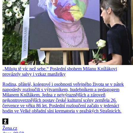
„Miluju tě víc než sebe.“ Poslední sbohem Milanu Knížákovi
provázely salvy i vzkaz manželky
Rodina, přátelé, kolegové i osobnosti veřejného života se v pátek
naposledy rozloučili s výtvarníkem, hudebníkem a pedagogem
Milanem Knížákem. Jedna z nejvýraznějších a zároveň
nejkontroverznějších postav české kulturní scény zemřela 26.
července ve věku 86 let. Poslední rozloučení začalo v jedenáct
hodin ve Velké obřadní síni krematoria v pražských Strašnicích.
Žena.cz