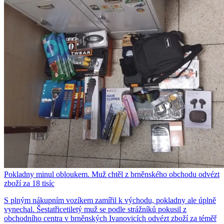
Pokladny minul obloukem. Muž chtěl z brněnského obchodu odvézt
zboží za 18 tisíc
S plným nákupním vozíkem zamířil k východu, pokladny ale úplně
vynechal. Šestatřicetiletý muž se podle strážníků pokusil z
obchodního centra v brněnských Ivanovicích odvézt zboží za téměř