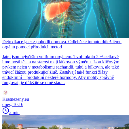
Detoxikace jater z pohodlí domova. Odlehčete tomuto důležitému
orgánu pomocí přírodních metod
Játra jsou největším vnitřním orgánem. Tvoří okolo 2 % celkové
hmotnosti těla a na starost mají látkovou výměnu. Jsou klíčovým
prvkem nejen v metabolismu sacharidů, tuků a bílkovin, ale také
trávicí žlázou produkující žluč. Zastávají také funkci žlázy
endokrinní – produkují některé hormony. Aby mohly správně
fungovat, je důležité se o ně starat.
Krasnezeny.eu
dnes, 10:16
2 min