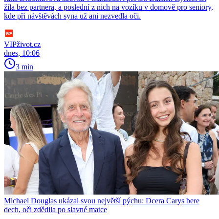
žila bez partnera, a poslední z nich na vozíku v domově pro seniory,
kde při návštěvách syna už ani nezvedla oči.
VIPživot.cz
dnes, 10:06
3 min
Michael Douglas ukázal svou největší pýchu: Dcera Carys bere
dech, oči zdědila po slavné matce