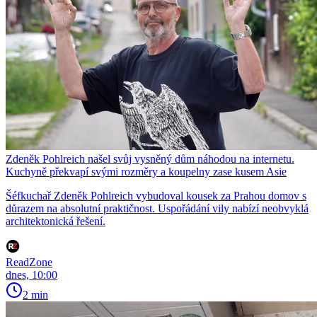
Zdeněk Pohlreich našel svůj vysněný dům náhodou na internetu.
Kuchyně překvapí svými rozměry a koupelny zase kusem Asie
Šéfkuchař Zdeněk Pohlreich vybudoval kousek za Prahou domov s
důrazem na absolutní praktičnost. Uspořádání vily nabízí neobvyklá
architektonická řešení.
ReadZone
dnes, 10:00
2 min