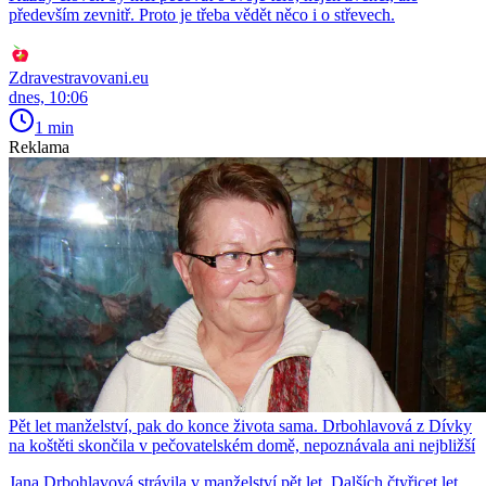
především zevnitř. Proto je třeba vědět něco i o střevech.
Zdravestravovani.eu
dnes, 10:06
1 min
Reklama
Pět let manželství, pak do konce života sama. Drbohlavová z Dívky
na koštěti skončila v pečovatelském domě, nepoznávala ani nejbližší
Jana Drbohlavová strávila v manželství pět let. Dalších čtyřicet let