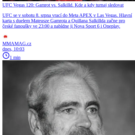
UFC Vegas 120: Gamrot vs. Salkilld. Kde a kdy turnaj sledovat
UFC se v sobotu 8. srpna vrací do Meta APEX v Las Vegas. Hlavní
karta s duelem Mateusze Gamrota a Quillana Salkillda začne pro
české fanoušky ve 23:00 a nabídne ji Nova Sport 6 i Oneplay.
MMAMAG.cz
dnes, 10:03
1 min