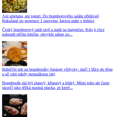
Ani smetana, ani jogurt. Do bramborového salátu přidávají
Rakušané po generace 1 surovinu, kterou máte v lednici
Český bramborový salát stojí a padá na majonéze. Kdo ji chce
nahradit něčím lehčím, obvykle sáhne po...
Babiččin trik na bramboráky funguje vždycky: stačí 1 lžíce do těsta
a už vám nikdy nenasáknou olej
Bramborák má být zlatavý, křupavý a lehký. Místo toho ale často
skončí jako těžká mastná placka, ze které...