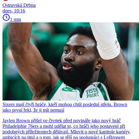
Ostravská Drbna
dnes, 10:16
1 min
Sixers mají čtyři hráče, kteří mohou chtít poslední střelu. Brown
jako první řekl, že ji mít nemusí
Jaylen Brown přišel ve čtvrtek před novináře jako nový hráč
Philadelphie 76ers a mohl udělat to, co hráči jeho postavení při
podobných příležitostech dělávají. Mluvit o nové kapitole kariéry,
ambicích na titul a o tom, jak se těší na spolupráci s LeBronem