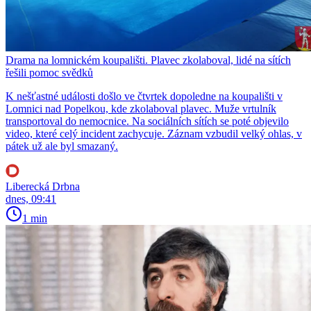
Drama na lomnickém koupališti. Plavec zkolaboval, lidé na sítích
řešili pomoc svědků
K nešťastné události došlo ve čtvrtek dopoledne na koupališti v
Lomnici nad Popelkou, kde zkolaboval plavec. Muže vrtulník
transportoval do nemocnice. Na sociálních sítích se poté objevilo
video, které celý incident zachycuje. Záznam vzbudil velký ohlas, v
pátek už ale byl smazaný.
Liberecká Drbna
dnes, 09:41
1 min