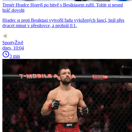
Trenér Hradce Horejš po bitvě s Besiktasem zuřil. Tohle si nesmí
hráč dovolit
Hradec si proti Besiktasi vytvořil řadu vyložených šancí, hrál přes
dvacet minut v přesilovce, a prohrál 0:1.
SportyŽivě
dnes, 10:04
3 min