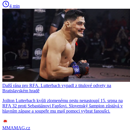
4 min
Další rána pro RFA. Lutterbach vypadl z titulové odvety na
Bratislavském hradě
Joilton Lutterbach kvůli zlomenému prstu nenastoupí 15. srpna na
RFA 32 proti Sebastiánovi Fapšovi. Slovenský šampion zůstává v
hlavním zápase a soupeře mu mají pomoci vybrat fanoušci.
MMAMAG.cz