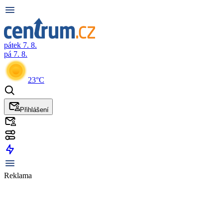
pátek 7. 8.
pá 7. 8.
23°C
Přihlášení
Reklama