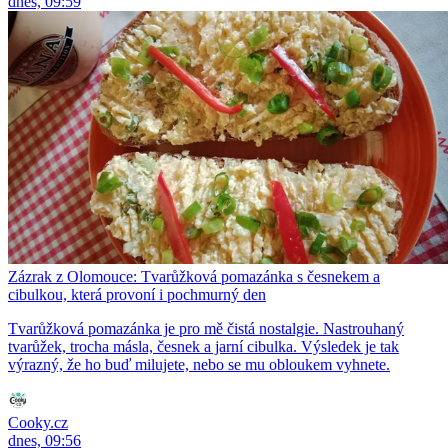
dnes, 09:59
Zázrak z Olomouce: Tvarůžková pomazánka s česnekem a
cibulkou, která provoní i pochmurný den
Tvarůžková pomazánka je pro mě čistá nostalgie. Nastrouhaný
tvarůžek, trocha másla, česnek a jarní cibulka. Výsledek je tak
výrazný, že ho buď milujete, nebo se mu obloukem vyhnete.
Cooky.cz
dnes, 09:56