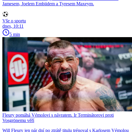
Jamesem, Joelem Embiidem a Tyresem Maxeym.
Vše o sportu
dnes, 10:11
5 min
Fleury pomáhá Vémolovi s návratem. Ir Terminátorovi proti
Vosgrönemu věří
Will Fleury jen pár dní po ztrátě titulu trénoval s Karlosem Vémolou