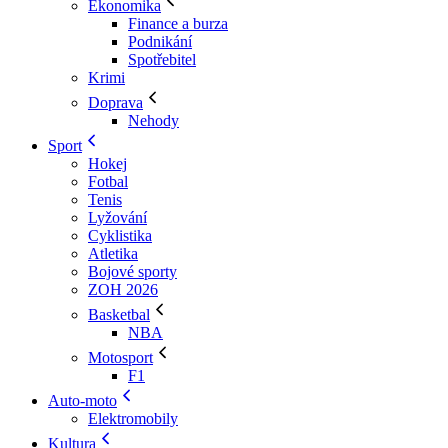
Ekonomika
Finance a burza
Podnikání
Spotřebitel
Krimi
Doprava
Nehody
Sport
Hokej
Fotbal
Tenis
Lyžování
Cyklistika
Atletika
Bojové sporty
ZOH 2026
Basketbal
NBA
Motosport
F1
Auto-moto
Elektromobily
Kultura