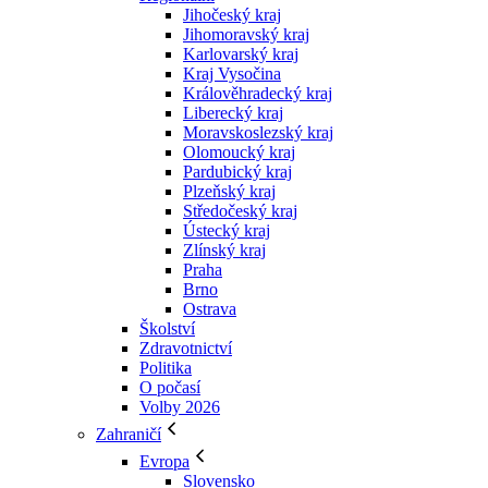
Jihočeský kraj
Jihomoravský kraj
Karlovarský kraj
Kraj Vysočina
Králověhradecký kraj
Liberecký kraj
Moravskoslezský kraj
Olomoucký kraj
Pardubický kraj
Plzeňský kraj
Středočeský kraj
Ústecký kraj
Zlínský kraj
Praha
Brno
Ostrava
Školství
Zdravotnictví
Politika
O počasí
Volby 2026
Zahraničí
Evropa
Slovensko