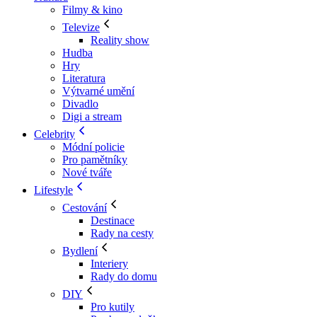
Filmy & kino
Televize
Reality show
Hudba
Hry
Literatura
Výtvarné umění
Divadlo
Digi a stream
Celebrity
Módní policie
Pro pamětníky
Nové tváře
Lifestyle
Cestování
Destinace
Rady na cesty
Bydlení
Interiery
Rady do domu
DIY
Pro kutily