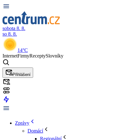
sobota 8. 8.
so 8. 8.
14°C
Internet
Firmy
Recepty
Slovníky
Přihlášení
Zprávy
Domácí
Regionální