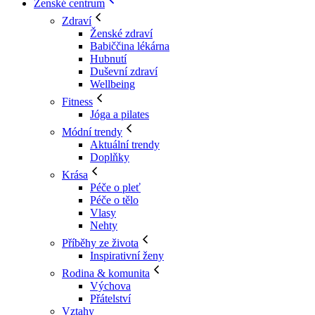
Ženské centrum
Zdraví
Ženské zdraví
Babiččina lékárna
Hubnutí
Duševní zdraví
Wellbeing
Fitness
Jóga a pilates
Módní trendy
Aktuální trendy
Doplňky
Krása
Péče o pleť
Péče o tělo
Vlasy
Nehty
Příběhy ze života
Inspirativní ženy
Rodina & komunita
Výchova
Přátelství
Vztahy