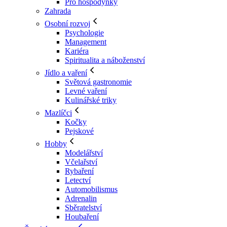
Pro hospodyňky
Zahrada
Osobní rozvoj
Psychologie
Management
Kariéra
Spiritualita a náboženství
Jídlo a vaření
Světová gastronomie
Levné vaření
Kulinářské triky
Mazlíčci
Kočky
Pejskové
Hobby
Modelářství
Včelařství
Rybaření
Letectví
Automobilismus
Adrenalin
Sběratelství
Houbaření