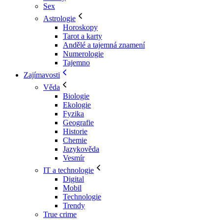
Sex
Astrologie
Horoskopy
Tarot a karty
Andělé a tajemná znamení
Numerologie
Tajemno
Zajímavosti
Věda
Biologie
Ekologie
Fyzika
Geografie
Historie
Chemie
Jazykověda
Vesmír
IT a technologie
Digital
Mobil
Technologie
Trendy
True crime