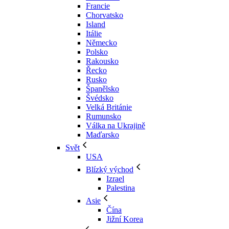
Francie
Chorvatsko
Island
Itálie
Německo
Polsko
Rakousko
Řecko
Rusko
Španělsko
Švédsko
Velká Británie
Rumunsko
Válka na Ukrajině
Maďarsko
Svět
USA
Blízký východ
Izrael
Palestina
Asie
Čína
Jižní Korea