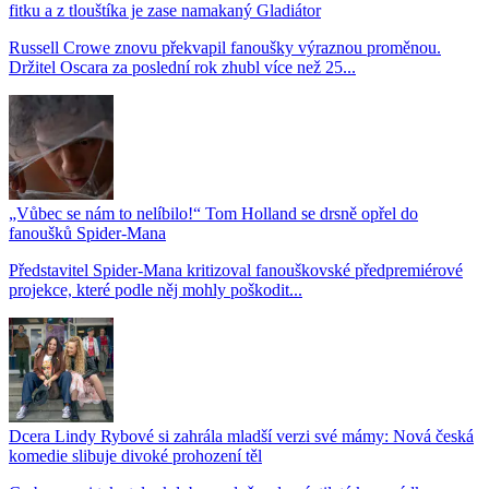
fitku a z tlouštíka je zase namakaný Gladiátor
Russell Crowe znovu překvapil fanoušky výraznou proměnou.
Držitel Oscara za poslední rok zhubl více než 25...
„Vůbec se nám to nelíbilo!“ Tom Holland se drsně opřel do
fanoušků Spider-Mana
Představitel Spider-Mana kritizoval fanouškovské předpremiérové
projekce, které podle něj mohly poškodit...
Dcera Lindy Rybové si zahrála mladší verzi své mámy: Nová česká
komedie slibuje divoké prohození těl