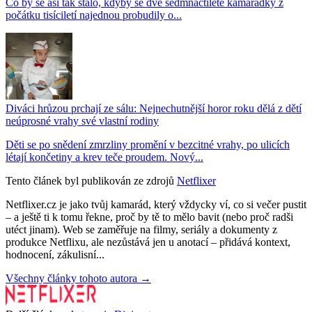
Co by se asi tak stalo, kdyby se dvě sedmnáctileté kamarádky z
počátku tisíciletí najednou probudily o...
Diváci hrůzou prchají ze sálu: Nejnechutnější horor roku dělá z dětí
neúprosné vrahy své vlastní rodiny
Děti se po snědení zmrzliny promění v bezcitné vrahy, po ulicích
létají končetiny a krev teče proudem. Nový...
Tento článek byl publikován ze zdrojů
Netflixer
Netflixer.cz je jako tvůj kamarád, který vždycky ví, co si večer pustit
– a ještě ti k tomu řekne, proč by tě to mělo bavit (nebo proč radši
utéct jinam). Web se zaměřuje na filmy, seriály a dokumenty z
produkce Netflixu, ale nezůstává jen u anotací – přidává kontext,
hodnocení, zákulisní...
Všechny články tohoto autora →