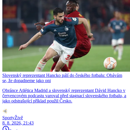
Slovenský reprezentant Hancko pálí do českého fotbalu: Obávám
se, že dopadneme jako oni
Obránce Atlética Madrid a slovenský reprezentant Dávid Hancko v
červencovém podcastu varoval před stagnací slovenského fotbalu, a
jako odstrašující příklad použil Česko.
SportyŽivě
8. 8. 2026, 21:43