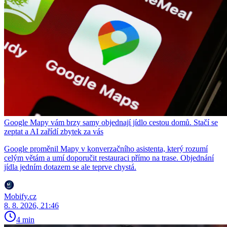
Google Mapy vám brzy samy objednají jídlo cestou domů. Stačí se
zeptat a AI zařídí zbytek za vás
Google proměnil Mapy v konverzačního asistenta, který rozumí
celým větám a umí doporučit restauraci přímo na trase. Objednání
jídla jedním dotazem se ale teprve chystá.
Mobify.cz
8. 8. 2026, 21:46
4 min