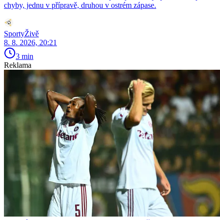
chyby, jednu v přípravě, druhou v ostrém zápase.
SportyŽivě
8. 8. 2026, 20:21
3 min
Reklama