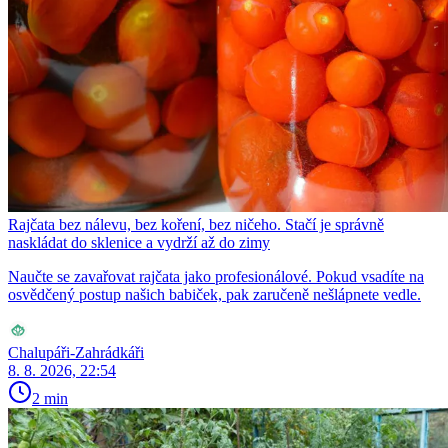
Rajčata bez nálevu, bez koření, bez ničeho. Stačí je správně
naskládat do sklenice a vydrží až do zimy
Naučte se zavařovat rajčata jako profesionálové. Pokud vsadíte na
osvědčený postup našich babiček, pak zaručeně nešlápnete vedle.
Chalupáři-Zahrádkáři
8. 8. 2026, 22:54
2 min