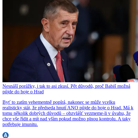
Nesnáší porážky, i tak to asi zkusí. Pět důvodů, proč Babiš možná
půjde do boje o Hrad
Byť to zatím vehementně popírá, nakonec se může vcelku
realisticky stát, že předseda hnutí ANO půjde do boje o Hrad. Má k
tomu několik dobrých důvodů – obzvlášť vezmeme-li v úvahu, že
chce vše řídit a mít nad vším pokud možno plnou kontrolu. A taky
potřebuje imunitu.