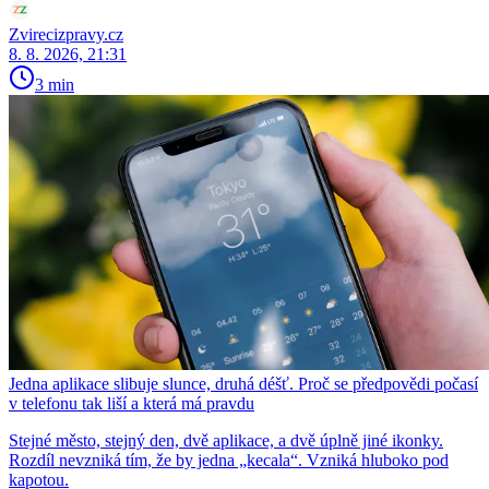
Zvirecizpravy.cz
8. 8. 2026, 21:31
3 min
Jedna aplikace slibuje slunce, druhá déšť. Proč se předpovědi počasí
v telefonu tak liší a která má pravdu
Stejné město, stejný den, dvě aplikace, a dvě úplně jiné ikonky.
Rozdíl nevzniká tím, že by jedna „kecala“. Vzniká hluboko pod
kapotou.