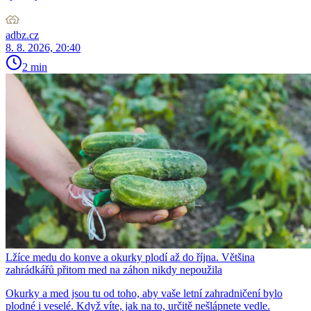
adbz.cz
8. 8. 2026, 20:40
2 min
Lžíce medu do konve a okurky plodí až do října. Většina
zahrádkářů přitom med na záhon nikdy nepoužila
Okurky a med jsou tu od toho, aby vaše letní zahradničení bylo
plodné i veselé. Když víte, jak na to, určitě nešlápnete vedle.