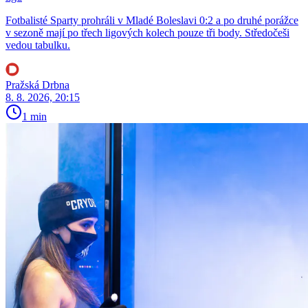
Fotbalisté Sparty prohráli v Mladé Boleslavi 0:2 a po druhé porážce
v sezoně mají po třech ligových kolech pouze tři body. Středočeši
vedou tabulku.
Pražská Drbna
8. 8. 2026, 20:15
1 min