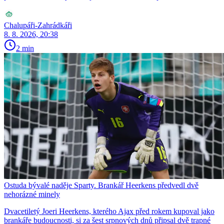
Chalupáři-Zahrádkáři
8. 8. 2026, 20:38
2 min
Ostuda bývalé naděje Sparty. Brankář Heerkens předvedl dvě
nehorázné minely
Dvacetiletý Joeri Heerkens, kterého Ajax před rokem kupoval jako
brankáře budoucnosti, si za šest srpnových dnů připsal dvě trapné