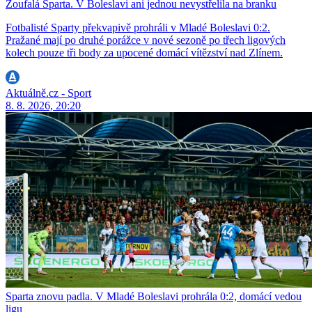
Zoufalá Sparta. V Boleslavi ani jednou nevystřelila na branku
Fotbalisté Sparty překvapivě prohráli v Mladé Boleslavi 0:2.
Pražané mají po druhé porážce v nové sezoně po třech ligových
kolech pouze tři body za upocené domácí vítězství nad Zlínem.
Aktuálně.cz - Sport
8. 8. 2026, 20:20
Sparta znovu padla. V Mladé Boleslavi prohrála 0:2, domácí vedou
ligu