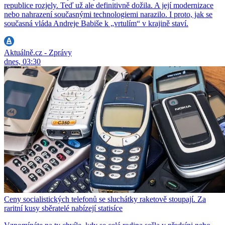
republice rozjely. Teď už ale definitivně dožila. A její modernizace
nebo nahrazení současnými technologiemi narazilo. I proto, jak se
současná vláda Andreje Babiše k „vrtulím“ v krajině staví.
Aktuálně.cz - Zprávy
dnes, 03:30
Ceny socialistických telefonů se sluchátky raketově stoupají. Za
raritní kusy sběratelé nabízejí statisíce