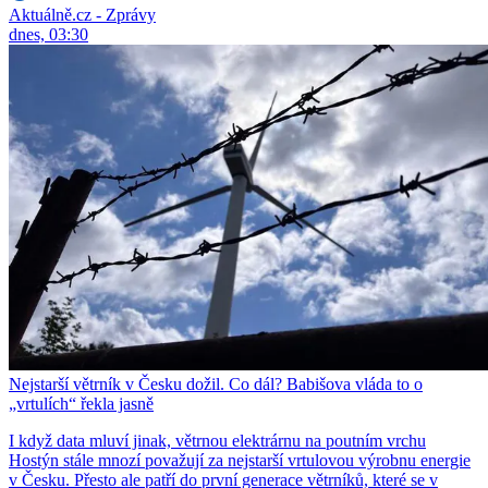
Aktuálně.cz - Zprávy
dnes, 03:30
Nejstarší větrník v Česku dožil. Co dál? Babišova vláda to o
„vrtulích“ řekla jasně
I když data mluví jinak, větrnou elektrárnu na poutním vrchu
Hostýn stále mnozí považují za nejstarší vrtulovou výrobnu energie
v Česku. Přesto ale patří do první generace větrníků, které se v