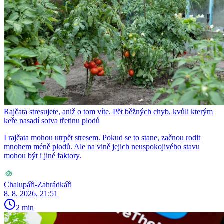
Rajčata stresujete, aniž o tom víte. Pět běžných chyb, kvůli kterým
keře nasadí sotva třetinu plodů
I rajčata mohou utrpět stresem. Pokud se to stane, začnou rodit
mnohem méně plodů. Ale na vině jejich neuspokojivého stavu
mohou být i jiné faktory.
Chalupáři-Zahrádkáři
8. 8. 2026, 21:51
2 min