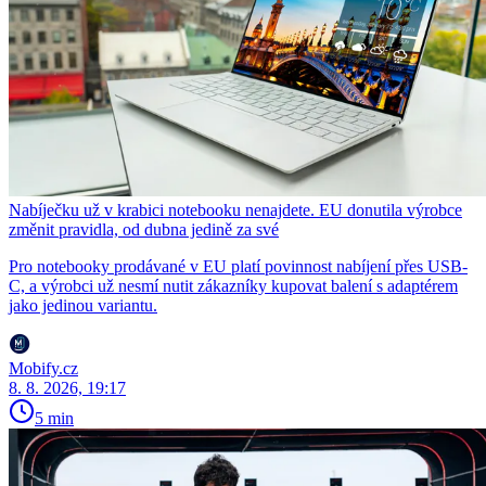
Nabíječku už v krabici notebooku nenajdete. EU donutila výrobce
změnit pravidla, od dubna jedině za své
Pro notebooky prodávané v EU platí povinnost nabíjení přes USB-
C, a výrobci už nesmí nutit zákazníky kupovat balení s adaptérem
jako jedinou variantu.
Mobify.cz
8. 8. 2026, 19:17
5 min