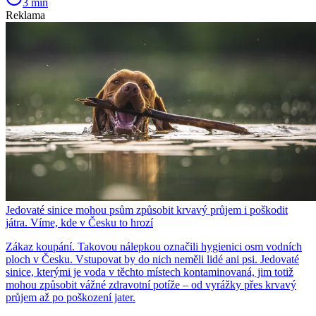
3 min
Reklama
Jedovaté sinice mohou psům způsobit krvavý průjem i poškodit
játra. Víme, kde v Česku to hrozí
Zákaz koupání. Takovou nálepkou označili hygienici osm vodních
ploch v Česku. Vstupovat by do nich neměli lidé ani psi. Jedovaté
sinice, kterými je voda v těchto místech kontaminovaná, jim totiž
mohou způsobit vážné zdravotní potíže – od vyrážky přes krvavý
průjem až po poškození jater.