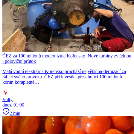
ČEZ za 100 milionů modernizuje Kořensko. Nové turbíny zvládnou
i poloviční průtok
Malá vodní elektrárna Kořensko prochází největší modernizací za
34 let svého provozu. ČEZ při investici přesahující 100 milionů
korun kompletně…
Volty
dnes, 01:00
2 min