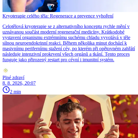
Kryoterapie celého těla: Regenerace a prevence vyhoření
Celotělová kryoterapie se z alternativního konceptu rychle mění v
uznávanou součást moderní regenerační medicíny. Krátkodobé
vystavení organismu extrémnímu suchému chladu vyvolává v těle
silnou neuroendokrinní reakci. Během několika minut dochází k
masivnímu perifernímu stažení cév, po kterém při opětovném zahřátí
následuje intenzivní prokrvení všech orgánů a tkání. Tento proces
funguje jako přirozený restart pro cévní i imunitní systém.
Plné zdraví
8. 8. 2026, 20:07
2 min