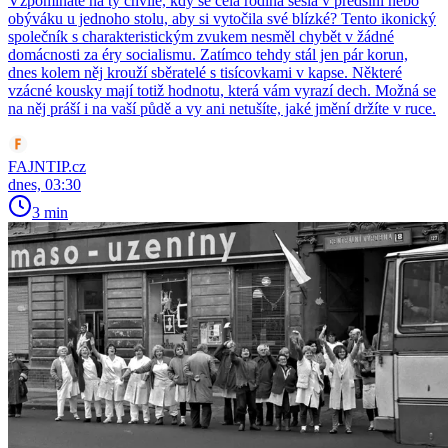
Vzpomínáte na ty chvíle, kdy se celá rodina sešla v předsíni nebo
obýváku u jednoho stolu, aby si vytočila své blízké? Tento ikonický
společník s charakteristickým zvukem nesměl chybět v žádné
domácnosti za éry socialismu. Zatímco tehdy stál jen pár korun,
dnes kolem něj krouží sběratelé s tisícovkami v kapse. Některé
vzácné kousky mají totiž hodnotu, která vám vyrazí dech. Možná se
na něj práší i na vaší půdě a vy ani netušíte, jaké jmění držíte v ruce.
FAJNTIP.cz
dnes, 03:30
3 min