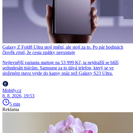
Galaxy Z Fold8 Ultra stojí jmění, ale stojí za to. Po pár hodinách
člověk zjistí, že cesta zpátky neexistuje
Nejlevnější varianta startuje na 53 999 Kč, ta nejdražší se blíží
sedmdesáti tisícům. Samsung za to dává telefon, který se ve
složeném stavu vejde do kapsy snáz než Galaxy S23 Ultra.
Mobify.cz
8. 8. 2026, 19:53
5 min
Reklama