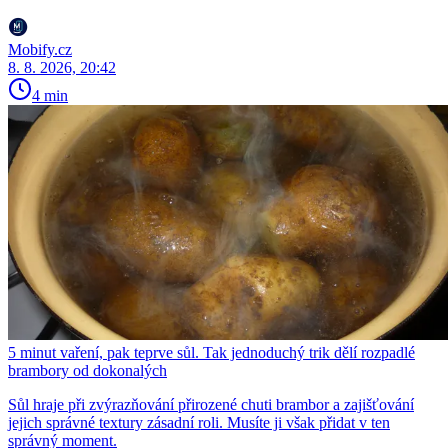
Mobify.cz
8. 8. 2026, 20:42
4 min
5 minut vaření, pak teprve sůl. Tak jednoduchý trik dělí rozpadlé
brambory od dokonalých
Sůl hraje při zvýrazňování přirozené chuti brambor a zajišťování
jejich správné textury zásadní roli. Musíte ji však přidat v ten
správný moment.