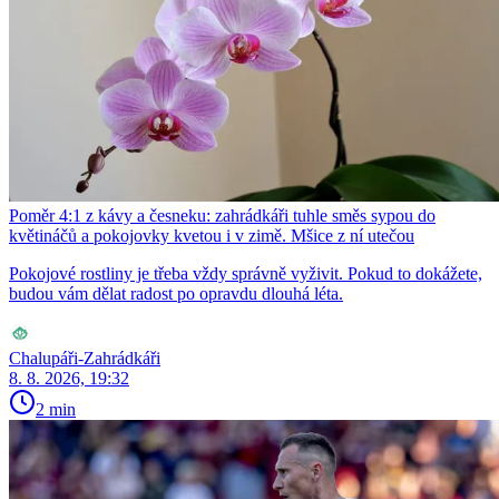
Poměr 4:1 z kávy a česneku: zahrádkáři tuhle směs sypou do
květináčů a pokojovky kvetou i v zimě. Mšice z ní utečou
Pokojové rostliny je třeba vždy správně vyživit. Pokud to dokážete,
budou vám dělat radost po opravdu dlouhá léta.
Chalupáři-Zahrádkáři
8. 8. 2026, 19:32
2 min