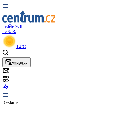
neděle 9. 8.
ne 9. 8.
14°C
Přihlášení
Reklama