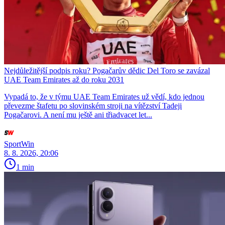
Nejdůležitější podpis roku? Pogačarův dědic Del Toro se zavázal
UAE Team Emirates až do roku 2031
Vypadá to, že v týmu UAE Team Emirates už vědí, kdo jednou
převezme štafetu po slovinském stroji na vítězství Tadeji
Pogačarovi. A není mu ještě ani třiadvacet let...
SportWin
8. 8. 2026, 20:06
1 min