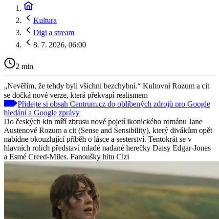
Kultura
Digi a stream
8. 7. 2026, 06:00
2 min
„Nevěřím, že tehdy byli všichni bezchybní.“ Kultovní Rozum a cit
se dočká nové verze, která překvapí realismem
Přidejte si obsah Centrum.cz do oblíbených zdrojů pro Google
hledání a Google zprávy
Do českých kin míří zbrusu nové pojetí ikonického románu Jane
Austenové Rozum a cit (Sense and Sensibility), který divákům opět
nabídne okouzlující příběh o lásce a sesterství. Tentokrát se v
hlavních rolích představí mladé nadané herečky Daisy Edgar-Jones
a Esmé Creed-Miles. Fanoušky hitu Cizi