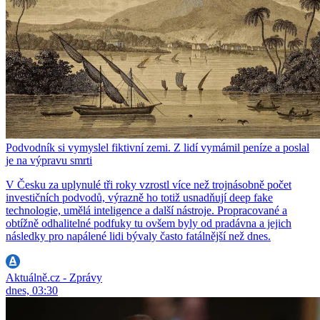
Podvodník si vymyslel fiktivní zemi. Z lidí vymámil peníze a poslal
je na výpravu smrti
V Česku za uplynulé tři roky vzrostl více než trojnásobně počet
investičních podvodů, výrazně ho totiž usnadňují deep fake
technologie, umělá inteligence a další nástroje. Propracované a
obtížně odhalitelné podfuky tu ovšem byly od pradávna a jejich
následky pro napálené lidi bývaly často fatálnější než dnes.
Aktuálně.cz - Zprávy
dnes, 03:30