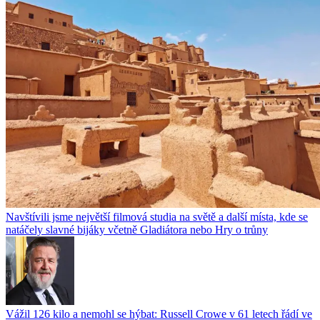
Navštívili jsme největší filmová studia na světě a další místa, kde se
natáčely slavné bijáky včetně Gladiátora nebo Hry o trůny
Vážil 126 kilo a nemohl se hýbat: Russell Crowe v 61 letech řádí ve