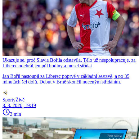
Ukazuje se, proč Slavia Bořila odstavila. Tělo už nespolupracuje, za
Liberec odehrál jen půl hodiny a musel střídat
Jan Bořil nastoupil za Liberec poprvé v základní sestavě, a po 35
minutách šel dolů. Debut v Brně skončil nuceným střídáním.
SportyŽivě
8. 8. 2026, 19:19
3 min