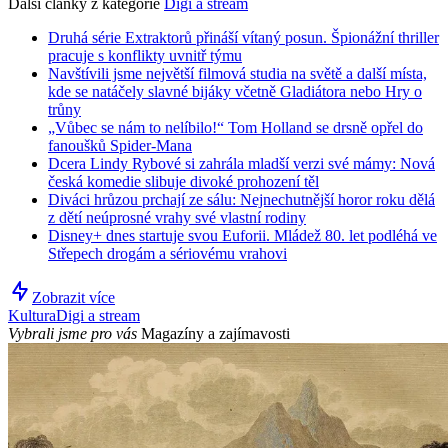
Další články z kategorie
Digi a stream
Druhá série Extraktorů přináší vítaný posun. Špionážní thriller
pracuje s konflikty uvnitř týmu
Navštívili jsme největší filmová studia na světě a další místa,
kde se natáčely slavné bijáky včetně Gladiátora nebo Hry o
trůny
„Vůbec se nám to nelíbilo!“ Tom Holland se drsně opřel do
fanoušků Spider-Mana
Dcera Lindy Rybové si zahrála mladší verzi své mámy: Nová
česká komedie slibuje divoké prohození těl
Diváci hrůzou prchají ze sálu: Nejnechutnější horor roku dělá
z dětí neúprosné vrahy své vlastní rodiny
Disney+ dnes startuje svou Euforii. Mládež 80. let podléhá ve
Střepech drogám a sériovému vrahovi
Zobrazit více
Kultura
Digi a stream
Vybrali jsme pro vás
Magazíny a zajímavosti