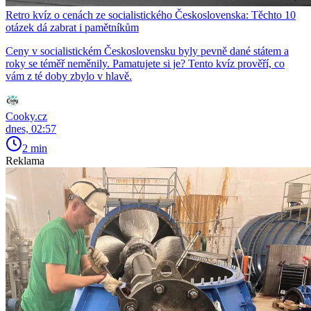
Retro kvíz o cenách ze socialistického Československa: Těchto 10
otázek dá zabrat i pamětníkům
Ceny v socialistickém Československu byly pevně dané státem a
roky se téměř neměnily. Pamatujete si je? Tento kvíz prověří, co
vám z té doby zbylo v hlavě.
Cooky.cz
dnes, 02:57
2 min
Reklama