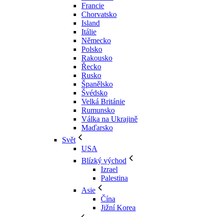
Francie
Chorvatsko
Island
Itálie
Německo
Polsko
Rakousko
Řecko
Rusko
Španělsko
Švédsko
Velká Británie
Rumunsko
Válka na Ukrajině
Maďarsko
Svět
USA
Blízký východ
Izrael
Palestina
Asie
Čína
Jižní Korea