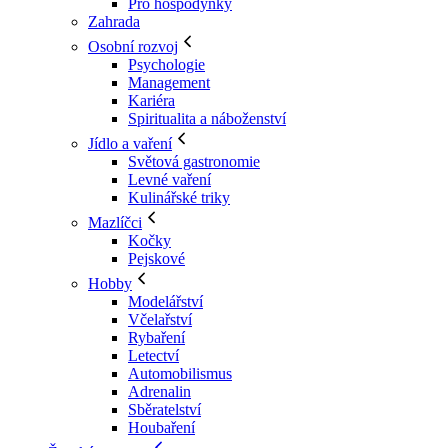
Pro hospodyňky
Zahrada
Osobní rozvoj
Psychologie
Management
Kariéra
Spiritualita a náboženství
Jídlo a vaření
Světová gastronomie
Levné vaření
Kulinářské triky
Mazlíčci
Kočky
Pejskové
Hobby
Modelářství
Včelařství
Rybaření
Letectví
Automobilismus
Adrenalin
Sběratelství
Houbaření