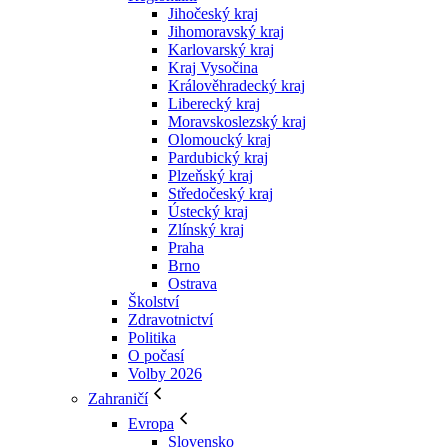
Jihočeský kraj
Jihomoravský kraj
Karlovarský kraj
Kraj Vysočina
Králověhradecký kraj
Liberecký kraj
Moravskoslezský kraj
Olomoucký kraj
Pardubický kraj
Plzeňský kraj
Středočeský kraj
Ústecký kraj
Zlínský kraj
Praha
Brno
Ostrava
Školství
Zdravotnictví
Politika
O počasí
Volby 2026
Zahraničí
Evropa
Slovensko