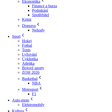
Ekonomika
Finance a burza
Podnikání
Spotřebitel
Krimi
Doprava
Nehody
Sport
Hokej
Fotbal
Tenis
Lyžování
Cyklistika
Atletika
Bojové sporty
ZOH 2026
Basketbal
NBA
Motosport
F1
Auto-moto
Elektromobily
Kultura