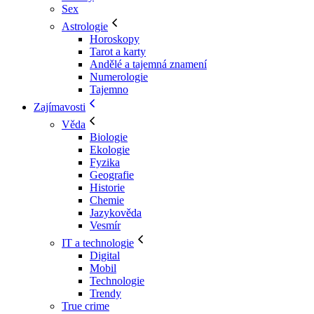
Sex
Astrologie
Horoskopy
Tarot a karty
Andělé a tajemná znamení
Numerologie
Tajemno
Zajímavosti
Věda
Biologie
Ekologie
Fyzika
Geografie
Historie
Chemie
Jazykověda
Vesmír
IT a technologie
Digital
Mobil
Technologie
Trendy
True crime