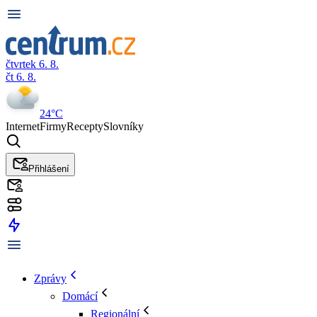
čtvrtek 6. 8.
čt 6. 8.
24°C
Internet
Firmy
Recepty
Slovníky
Přihlášení
Zprávy
Domácí
Regionální