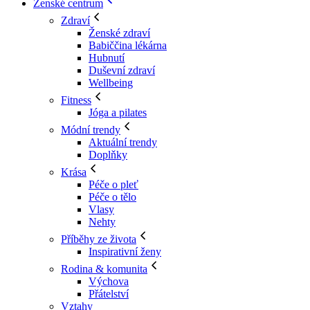
Ženské centrum
Zdraví
Ženské zdraví
Babiččina lékárna
Hubnutí
Duševní zdraví
Wellbeing
Fitness
Jóga a pilates
Módní trendy
Aktuální trendy
Doplňky
Krása
Péče o pleť
Péče o tělo
Vlasy
Nehty
Příběhy ze života
Inspirativní ženy
Rodina & komunita
Výchova
Přátelství
Vztahy