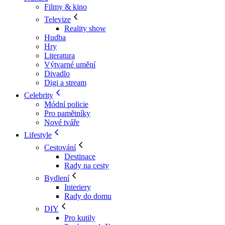
Filmy & kino
Televize
Reality show
Hudba
Hry
Literatura
Výtvarné umění
Divadlo
Digi a stream
Celebrity
Módní policie
Pro pamětníky
Nové tváře
Lifestyle
Cestování
Destinace
Rady na cesty
Bydlení
Interiery
Rady do domu
DIY
Pro kutily