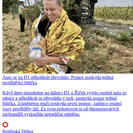
Auto se na D1 několikrát převrátilo. Pomoc poskytla jediná
projíždějící řidička
Když dnes dopoledne na dálnici D1 u Říček vyjelo osobní auto ze
silnice a několikrát se převrátilo v poli, zastavila pouze jediná
řidička. Zraněnému muži poskytla první pomoc, zatímco ostatní
vozy projížděly dál. Za svou pohotovost si od jihomoravských
záchranářů vysloužila netradiční odměnu.
Brněnská Drbna