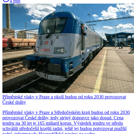
4 min
Příměstské vlaky v Praze a okolí budou od roku 2030 provozovat
České dráhy
Příměstské vlaky v Praze a Středočeském kraji budou od roku 2030
provozovat České dráhy, tedy stejný dopravce jako dosud. Cena
tendru na 30 let je 165 miliard korun. Výsledek tendru ve středu
schválili středočeští krajští radní, ještě jej budou potvrzovat pražští
radní, informovaly Hospodářské noviny na webu.