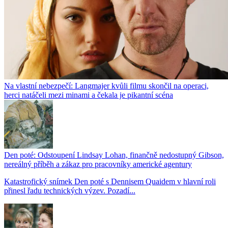
Na vlastní nebezpečí: Langmajer kvůli filmu skončil na operaci,
herci natáčeli mezi minami a čekala je pikantní scéna
Den poté: Odstoupení Lindsay Lohan, finančně nedostupný Gibson,
nereálný příběh a zákaz pro pracovníky americké agentury
Katastrofický snímek Den poté s Dennisem Quaidem v hlavní roli
přinesl řadu technických výzev. Pozadí...