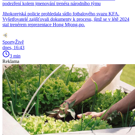
podezření kolem jmenování trenéra národního týmu
Jihokorejská policie prohledala sídlo fotbalového svazu KFA.
Vyšetřovatelé zajišťovali dokumenty k procesu, jímž se v létě 2024
stal trenérem reprezentace Hong Mjong-po.
SportyŽivě
dnes, 16:43
3 min
Reklama