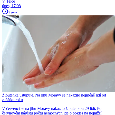
V Telce
dnes, 17:08
2 min
Žloutenka ustupuje. Na jihu Moravy se nakazilo nejméně lidí od
začátku roku
V červenci se na jihu Moravy nakazilo žloutenkou 29 lidí. Po
červnovém nárůstu počtu nemocných jde o pokles na nejnižší