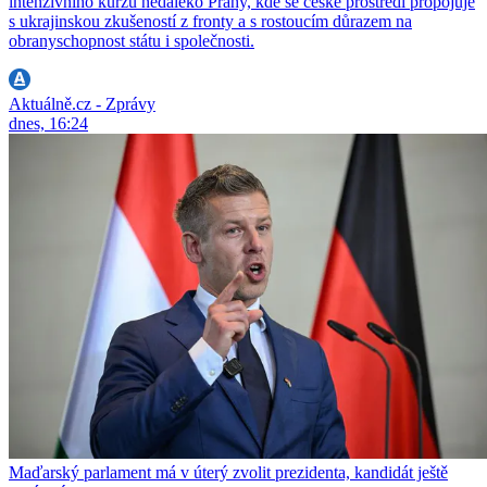
intenzivního kurzu nedaleko Prahy, kde se české prostředí propojuje
s ukrajinskou zkušeností z fronty a s rostoucím důrazem na
obranyschopnost státu i společnosti.
Aktuálně.cz - Zprávy
dnes, 16:24
Maďarský parlament má v úterý zvolit prezidenta, kandidát ještě