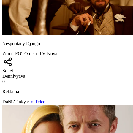
Nespoutaný Django
Zdroj
:
FOTO:distr. TV Nova
Sdílet
Denní
výzva
0
Reklama
Další články z
V Telce