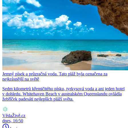
Jemný písek a průzračná voda. Tato pláž byla označena za
nejkrásnější na světě
Sedm kilometrů křemičitého písku, tyrkysová voda a ani jeden hotel
v dohledu. Whitehaven Beach v australském Queenslandu ovládla
žebříček padesáti nejlepších pláží světa.
VědaŽivě.cz
dnes, 16:50