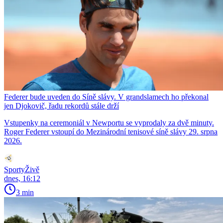
Federer bude uveden do Síně slávy. V grandslamech ho překonal
jen Djokovič, řadu rekordů stále drží
Vstupenky na ceremoniál v Newportu se vyprodaly za dvě minuty.
Roger Federer vstoupí do Mezinárodní tenisové síně slávy 29. srpna
2026.
SportyŽivě
dnes, 16:12
3 min