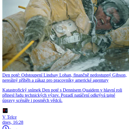
Den poté: Odstoupení Lindsay Lohan, finančně nedostupný Gibson,
nereálný příběh a zákaz pro pracovníky americké agentury
Katastrofický snímek Den poté s Dennisem Quaidem v hlavní roli
přinesl řadu technických výzev. Pozadí natáčení odkrývá tajné
úpravy scénáře i posměch vědců.
V Telce
dnes, 16:28