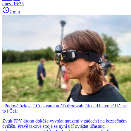
dnes, 16:25
2 min
„Pudová úzkost.“ Co s vámi udělá dron-zabiják nad hlavou? Učí se
to i Češi
Zvuk FPV dronu dokáže vyvolat mrazení v zádech i na bezpečném
cvičišti. Právě takové stroje se nyní učí ovládat účastníci