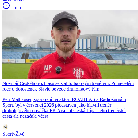
1 min
Novinář Českého rozhlasu se stal fotbalovým trenérem. Po necelém
roce u dorostenek Slavie povede druholigový tým
Petr Mathauser, sportovní redaktor iROZHLAS a Radiožurnálu
Sport, byl v červenci 2026 představen jako hlavní trenér
druholigového nováčka FK Arsenal Česká Lípa. Jeho trenérská
cesta ale nezačala včera.
SportyŽivě