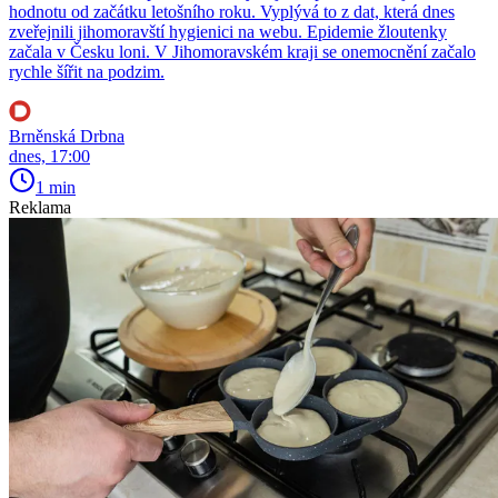
hodnotu od začátku letošního roku. Vyplývá to z dat, která dnes
zveřejnili jihomoravští hygienici na webu. Epidemie žloutenky
začala v Česku loni. V Jihomoravském kraji se onemocnění začalo
rychle šířit na podzim.
Brněnská Drbna
dnes, 17:00
1 min
Reklama