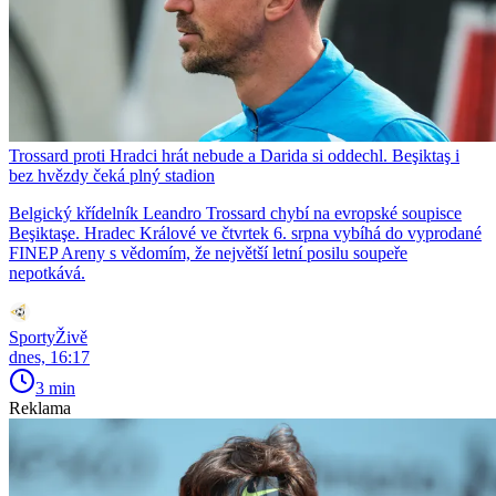
Trossard proti Hradci hrát nebude a Darida si oddechl. Beşiktaş i
bez hvězdy čeká plný stadion
Belgický křídelník Leandro Trossard chybí na evropské soupisce
Beşiktaşe. Hradec Králové ve čtvrtek 6. srpna vybíhá do vyprodané
FINEP Areny s vědomím, že největší letní posilu soupeře
nepotkává.
SportyŽivě
dnes, 16:17
3 min
Reklama