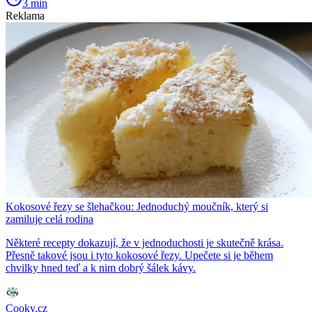
3 min
Reklama
Kokosové řezy se šlehačkou: Jednoduchý moučník, který si
zamiluje celá rodina
Některé recepty dokazují, že v jednoduchosti je skutečně krása.
Přesně takové jsou i tyto kokosové řezy. Upečete si je během
chvilky hned teď a k nim dobrý šálek kávy.
Cooky.cz