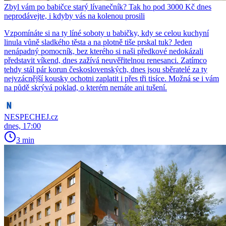
Zbyl vám po babičce starý lívanečník? Tak ho pod 3000 Kč dnes
neprodávejte, i kdyby vás na kolenou prosili
Vzpomínáte si na ty líné soboty u babičky, kdy se celou kuchyní
linula vůně sladkého těsta a na plotně tiše prskal tuk? Jeden
nenápadný pomocník, bez kterého si naši předkové nedokázali
představit víkend, dnes zažívá neuvěřitelnou renesanci. Zatímco
tehdy stál pár korun československých, dnes jsou sběratelé za ty
nejvzácnější kousky ochotni zaplatit i přes tři tisíce. Možná se i vám
na půdě skrývá poklad, o kterém nemáte ani tušení.
NESPECHEJ.cz
dnes, 17:00
3 min