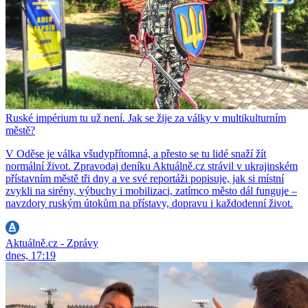
Ruské impérium tu už není. Jak se žije za války v multikulturním
městě?
V Oděse je válka všudypřítomná, a přesto se tu lidé snaží žít
normální život. Zpravodaj deníku Aktuálně.cz strávil v ukrajinském
přístavním městě tři dny a ve své reportáži popisuje, jak si místní
zvykli na sirény, výbuchy i mobilizaci, zatímco město dál funguje –
navzdory ruským útokům na přístavy, dopravu i každodenní život.
Aktuálně.cz - Zprávy
dnes, 17:19