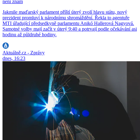
není znám
Jakmile maďarský parlament příští úterý zvolí hlavu státu, nový
prezident promluví k národnímu shromáždění. Řekla to agentuře
MTI úřadující předsedkyně parlamentu Anikó Hallerová Nagyová.
Samotné volby mají začít v úterý 9:40 a potrvají podle očekávání asi
hodinu až půldruhé hodiny.
Aktuálně.cz - Zprávy
dnes, 16:23