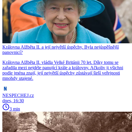
Královna Alžběta II. a její největší úspěchy. Byla nejúspěšnější
panovnicí?
Královna Alžběta II. vládla Velké Británii 70 let. Díky tomu se
zařadila mezi nejdéle panující krále a královny. Ačkoliv ji všichni
podle jména znají, její největší úspěchy zůstávají širší veřejnosti
mnohdy utajené.
NESPECHEJ.cz
dnes, 16:30
3 min