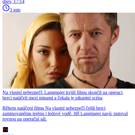
dnes, 17:14
3 min
Na vlastní nebezpečí: Langmajer kvůli filmu skončil na operaci,
herci natáčeli mezi minami a čekala je pikantní scéna
Během natáčení filmu Na vlastní nebezpečí čelili herci
zaminovanému terénu i ledové vodě. Jiří Langmajer navíc putoval
rovnou na operační sál.