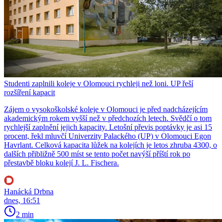
Studenti zaplnili koleje v Olomouci rychleji než loni. UP řeší
rozšíření kapacit
Zájem o vysokoškolské koleje v Olomouci je před nadcházejícím
akademickým rokem vyšší než v předchozích letech. Svědčí o tom
rychlejší zaplnění jejich kapacity. Letošní převis poptávky je asi 15
procent, řekl mluvčí Univerzity Palackého (UP) v Olomouci Egon
Havrlant. Celková kapacita lůžek na kolejích je letos zhruba 4300, o
dalších přibližně 500 míst se tento počet navýší příští rok po
přestavbě bloku kolejí J. L. Fischera.
Hanácká Drbna
dnes, 16:51
2 min