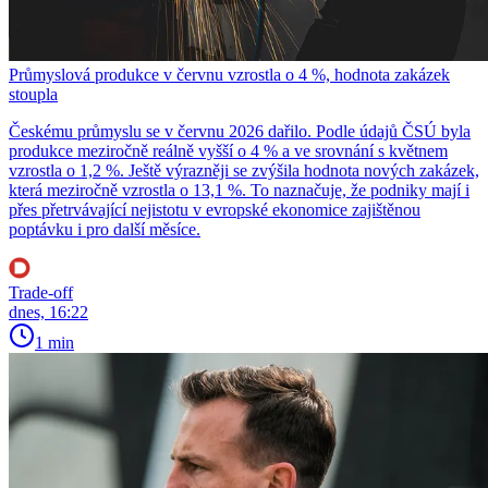
Průmyslová produkce v červnu vzrostla o 4 %, hodnota zakázek
stoupla
Českému průmyslu se v červnu 2026 dařilo. Podle údajů ČSÚ byla
produkce meziročně reálně vyšší o 4 % a ve srovnání s květnem
vzrostla o 1,2 %. Ještě výrazněji se zvýšila hodnota nových zakázek,
která meziročně vzrostla o 13,1 %. To naznačuje, že podniky mají i
přes přetrvávající nejistotu v evropské ekonomice zajištěnou
poptávku i pro další měsíce.
Trade-off
dnes, 16:22
1 min