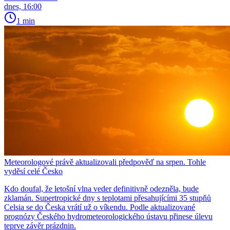
dnes, 16:00
1 min
Meteorologové právě aktualizovali předpověď na srpen. Tohle
vyděsí celé Česko
Kdo doufal, že letošní vlna veder definitivně odezněla, bude
zklamán. Supertropické dny s teplotami přesahujícími 35 stupňů
Celsia se do Česka vrátí už o víkendu. Podle aktualizované
prognózy Českého hydrometeorologického ústavu přinese úlevu
teprve závěr prázdnin.