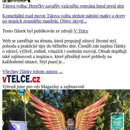
Tátova volha: Herečky zavařily vzácného veterána hned první den
Komediální road movie Tátova volha sleduje pátrání matky a dcery
po stopách zesnulého manžela. Objev skryté...
Tento článek byl publikován ze zdrojů
V Telce
Web se zaměřuje na témata, která propojují zdravý životní styl,
pohodu a praktické tipy do běžného dne. Čtenáři zde najdou články
o zdraví, výživě, rodině, vztazích i osobním rozvoji. Obsah doplňují
také zajímavosti a inspirace, které přinášejí nové pohledy na
každodenní situace. Styl psaní je...
Všechny články tohoto autora →
Vybrali jsme pro vás
Magazíny a zajímavosti