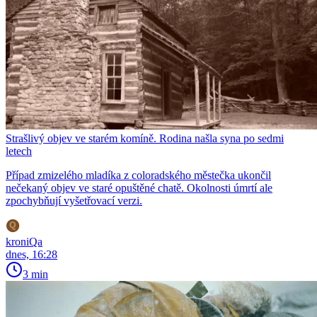
Strašlivý objev ve starém komíně. Rodina našla syna po sedmi
letech
Případ zmizelého mladíka z coloradského městečka ukončil
nečekaný objev ve staré opuštěné chatě. Okolnosti úmrtí ale
zpochybňují vyšetřovací verzi.
kroniQa
dnes, 16:28
3 min