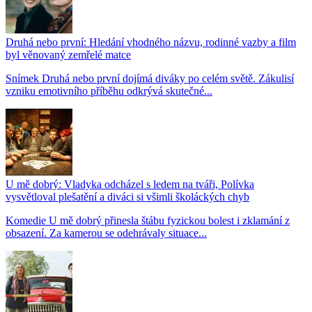
Druhá nebo první: Hledání vhodného názvu, rodinné vazby a film
byl věnovaný zemřelé matce
Snímek Druhá nebo první dojímá diváky po celém světě. Zákulisí
vzniku emotivního příběhu odkrývá skutečné...
U mě dobrý: Vladyka odcházel s ledem na tváři, Polívka
vysvětloval plešatění a diváci si všimli školáckých chyb
Komedie U mě dobrý přinesla štábu fyzickou bolest i zklamání z
obsazení. Za kamerou se odehrávaly situace...