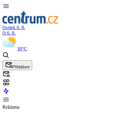
čtvrtek 6. 8.
čt 6. 8.
30°C
Přihlášení
Reklama