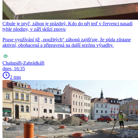
Cibule je pryč, záhon je prázdný. Kdo do něj teď v červenci nasadí
tyhle plodiny, v září sklízí znovu
Praxe využívání již „použitých“ záhonů zajišťuje, že půda zůstane
aktivní, obohacená a připravená na další sezónu výsadby.
Chalupáři-Zahrádkáři
dnes, 16:35
2 min