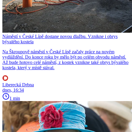
Náměstí v České Lípě dostane novou dlažbu. Vznikne i obrys
bývalého kostela
Na Škroupově náměstí v České Lípě začaly práce na novém
vydláždění. Do konce roku by mělo být po celém obvodu náměstí.
Až bude hotovo celé náměstí, z kostek vznikne také obrys bývalého
kostela, který v místě stával.
Liberecká Drbna
dnes, 16:34
1 min