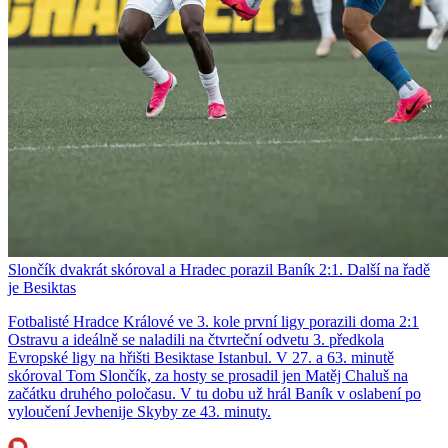
Slončík dvakrát skóroval a Hradec porazil Baník 2:1. Další na řadě
je Besiktas
Fotbalisté Hradce Králové ve 3. kole první ligy porazili doma 2:1
Ostravu a ideálně se naladili na čtvrteční odvetu 3. předkola
Evropské ligy na hřišti Besiktase Istanbul. V 27. a 63. minutě
skóroval Tom Slončík, za hosty se prosadil jen Matěj Chaluš na
začátku druhého poločasu. V tu dobu už hrál Baník v oslabení po
vyloučení Jevhenije Skyby ze 43. minuty.