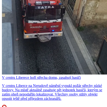
V centru Liberece hoří střecha domu, zasahují hasiči
V centru Liberce na Nerudově náměstí vypukl požár střechy nízké
budovy. Na místě aktuálně zasahuje pět jednotek hasičů, kterým se
zatím oheň nepodařilo lokalizovat. Všechny osoby stihly objekt
opustit ještě před příjezdem záchranářů.