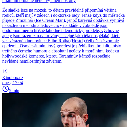
infantilní brutalitě neuctivý i nemilosrdný
Že sladké leze na mozek, to dětem pravidelně připomíná většina
rodičů, kteří mají v zádech i doktorské rady. Jenže když do městečka
přijede Zmrzlinář (Ice Cream Man), jehož barevná dodávka vyhrává
nakažlivou melodii a ledové cucy na kládě v čokoládě jsou
podobnou měrou hříšně lahodné i démonicky prokleté, výchovné
apely jsou rázem zmasakrovány – stejně jako těla dospěláků, kteří
ve svérázné kinonovince Eliho Rotha (Hostel) čelí dětské zombie
epidemii. Osmdesátiminutový gorefest je přehlídkou brutalit, místy
trefného černého humoru a absolutní neúcty k morálnímu kodexu
hollywoodské komerce, kterou Tarantinův kámoš rozprašuje
nevídaně nemilosrdným závěrem.
Kinobox.cz
dnes, 17:04
5 min