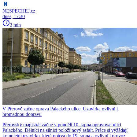
NESPECHEJ.cz
dnes, 17:30
3 min
V Přerově začne oprava Palackého ulice. Uzavírka ovlivní i
hromadnou dopravu
Přerovský magistrát začne v pondělí 10. srpna opravovat ulici
Palackého. Dělníci na silnici položí nový asfalt. Práce si vyžádají
kompletní uzavírku, která potrvá do 19. srpna a ovlivní i provoz