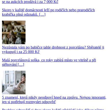
se na aukcích prodává i za 7 000 Kč
Skoro v každé domácnosti leží po rodičích nebo prarodičích
krabička plná odznaků. […]
Nezůstala vám po babičce tahle drobnost z porcelánu? Sběratelé ji
vykupují i za 25 000 Kč
Malá porcelánová soška, co roky zabírá místo ve vitríně a při
stěhování […]
5 znamení, která nikdy neodpoví hned na zprávu. Nejsou ignoranti,
jen si potřebují rozmyslet odpověď