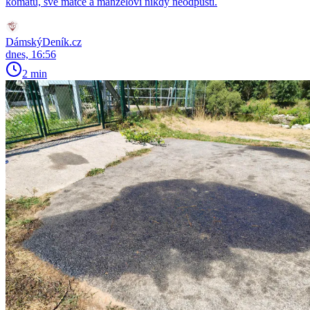
kómatu, své matce a manželovi nikdy neodpustí.
DámskýDeník.cz
dnes, 16:56
2 min