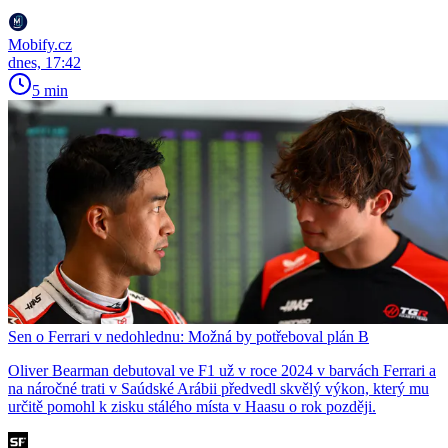
Mobify.cz
dnes, 17:42
5 min
Sen o Ferrari v nedohlednu: Možná by potřeboval plán B
Oliver Bearman debutoval ve F1 už v roce 2024 v barvách Ferrari a
na náročné trati v Saúdské Arábii předvedl skvělý výkon, který mu
určitě pomohl k zisku stálého místa v Haasu o rok později.