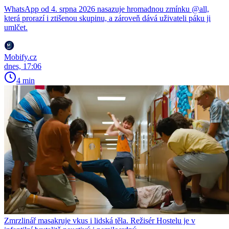
WhatsApp od 4. srpna 2026 nasazuje hromadnou zmínku @all,
která prorazí i ztišenou skupinu, a zároveň dává uživateli páku ji
umlčet.
Mobify.cz
dnes, 17:06
4 min
Zmrzlinář masakruje vkus i lidská těla. Režisér Hostelu je v