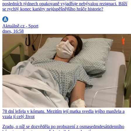
posledních týdnech opakovaně vyjadřuje nebývalou rezignaci. Blíží
se rychlý konec kariéry nejúspěšnějšího hráče historie?
Aktuálně.cz - Sport
dnes, 16:58
78 dní ležela v kómatu. Mezitím její matka svedla jejího manžela a
vzala jí celý život
Zradu, o níž se dozvěděla po probuzení z osmasedmdesátidenního