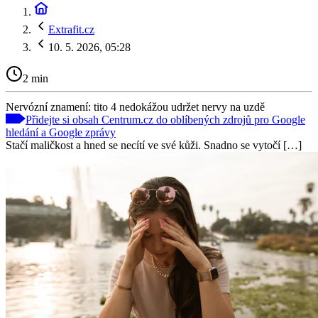
Extrafit.cz
10. 5. 2026, 05:28
2 min
Nervózní znamení: tito 4 nedokážou udržet nervy na uzdě
Přidejte si obsah Centrum.cz do oblíbených zdrojů pro Google
hledání a Google zprávy
Stačí maličkost a hned se necítí ve své kůži. Snadno se vytočí […]