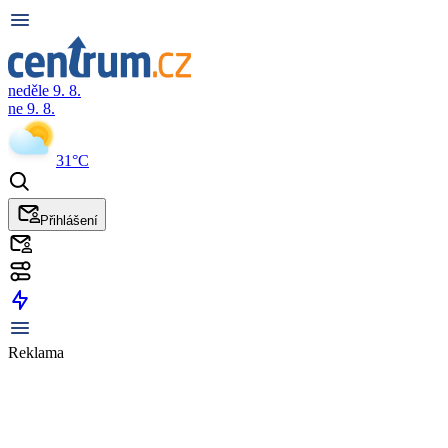
neděle 9. 8.
ne 9. 8.
31°C
Přihlášení
Reklama