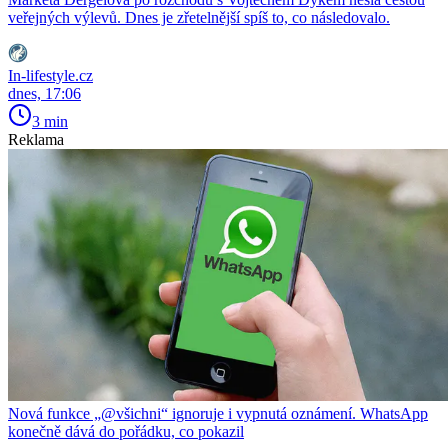
veřejných výlevů. Dnes je zřetelnější spíš to, co následovalo.
In-lifestyle.cz
dnes, 17:06
3 min
Reklama
Nová funkce „@všichni“ ignoruje i vypnutá oznámení. WhatsApp
konečně dává do pořádku, co pokazil