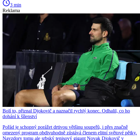
3 min
Reklama
Bolí to, přiznal Djokovič a naznačil rychlý konec. Odhalil, co ho
dohání k šílenství
Pořád je schopný porážet drtivou většinu soupeřů, i přes značně
omezený program obdivuhodně zůstává členem elitní světové pětky.
Navzdory tomu ale srbský tenisový gigant Novak Djokovič v