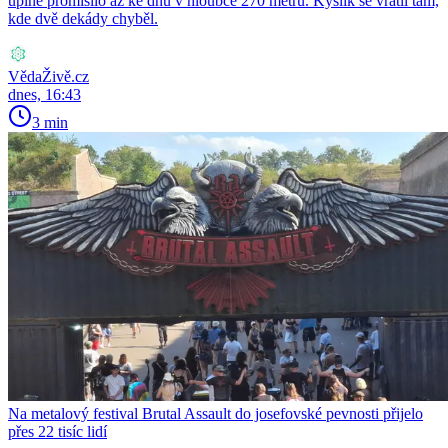
úplně promísilo až ke dnu v hloubce 270 metrů. Kyslík se vrátil tam,
kde dvě dekády chyběl.
VědaŽivě.cz
dnes, 16:43
3 min
Na metalový festival Brutal Assault do josefovské pevnosti přijelo
přes 22 tisíc lidí