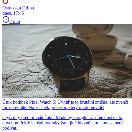
Ostravská Drbna
dnes, 17:45
2 min
Únik hodinek Pixel Watch 5: Uvnitř je to brutální změna, ale zvenčí
nic neuvidíte. Na začátek procesor, který nikdo neviděl
Čtyři dny před oficiální akcí Made by Google už víme dost na to,
abychom řekli: letošní hodinky jsou jiné hlavně tam, kam se nedá
podívat.