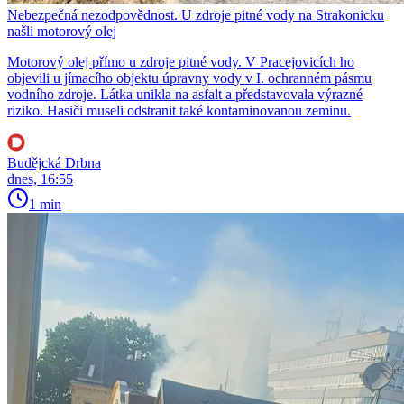
Nebezpečná nezodpovědnost. U zdroje pitné vody na Strakonicku
našli motorový olej
Motorový olej přímo u zdroje pitné vody. V Pracejovicích ho
objevili u jímacího objektu úpravny vody v I. ochranném pásmu
vodního zdroje. Látka unikla na asfalt a představovala výrazné
riziko. Hasiči museli odstranit také kontaminovanou zeminu.
Budějcká Drbna
dnes, 16:55
1 min