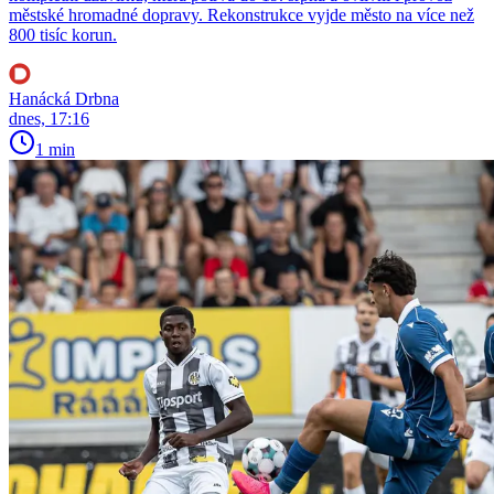
městské hromadné dopravy. Rekonstrukce vyjde město na více než
800 tisíc korun.
Hanácká Drbna
dnes, 17:16
1 min