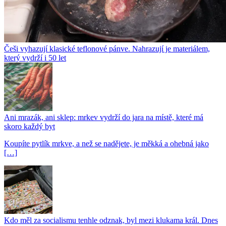
Češi vyhazují klasické teflonové pánve. Nahrazují je materiálem,
který vydrží i 50 let
Ani mrazák, ani sklep: mrkev vydrží do jara na místě, které má
skoro každý byt
Koupíte pytlík mrkve, a než se nadějete, je měkká a ohebná jako
[…]
Kdo měl za socialismu tenhle odznak, byl mezi klukama král. Dnes