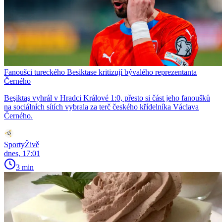
Fanoušci tureckého Besiktase kritizují bývalého reprezentanta
Černého
Beşiktaş vyhrál v Hradci Králové 1:0, přesto si část jeho fanoušků
na sociálních sítích vybrala za terč českého křídelníka Václava
Černého.
SportyŽivě
dnes, 17:01
3 min