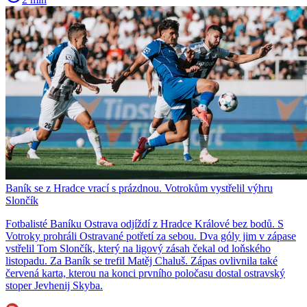
Baník se z Hradce vrací s prázdnou. Votrokům vystřelil výhru
Slončík
Fotbalisté Baníku Ostrava odjíždí z Hradce Králové bez bodů. S
Votroky prohráli Ostravané potřetí za sebou. Dva góly jim v zápase
vstřelil Tom Slončík, který na ligový zásah čekal od loňského
listopadu. Za Baník se trefil Matěj Chaluš. Zápas ovlivnila také
červená karta, kterou na konci prvního poločasu dostal ostravský
stoper Jevhenij Skyba.