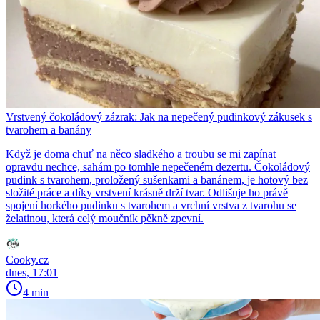
Vrstvený čokoládový zázrak: Jak na nepečený pudinkový zákusek s
tvarohem a banány
Když je doma chuť na něco sladkého a troubu se mi zapínat
opravdu nechce, sahám po tomhle nepečeném dezertu. Čokoládový
pudink s tvarohem, proložený sušenkami a banánem, je hotový bez
složité práce a díky vrstvení krásně drží tvar. Odlišuje ho právě
spojení horkého pudinku s tvarohem a vrchní vrstva z tvarohu se
želatinou, která celý moučník pěkně zpevní.
Cooky.cz
dnes, 17:01
4 min