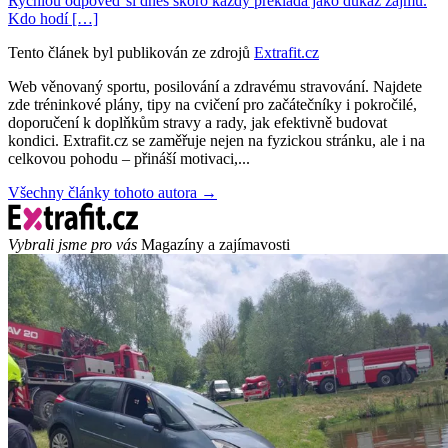
Rychlou odpověď si dnes skoro každý překládá jako důkaz zájmu.
Kdo hodí […]
Tento článek byl publikován ze zdrojů
Extrafit.cz
Web věnovaný sportu, posilování a zdravému stravování. Najdete
zde tréninkové plány, tipy na cvičení pro začátečníky i pokročilé,
doporučení k doplňkům stravy a rady, jak efektivně budovat
kondici. Extrafit.cz se zaměřuje nejen na fyzickou stránku, ale i na
celkovou pohodu – přináší motivaci,...
Všechny články tohoto autora →
Vybrali jsme pro vás
Magazíny a zajímavosti