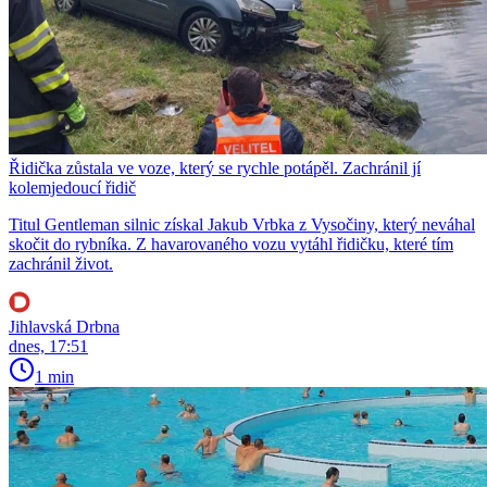
Řidička zůstala ve voze, který se rychle potápěl. Zachránil jí
kolemjedoucí řidič
Titul Gentleman silnic získal Jakub Vrbka z Vysočiny, který neváhal
skočit do rybníka. Z havarovaného vozu vytáhl řidičku, které tím
zachránil život.
Jihlavská Drbna
dnes, 17:51
1 min