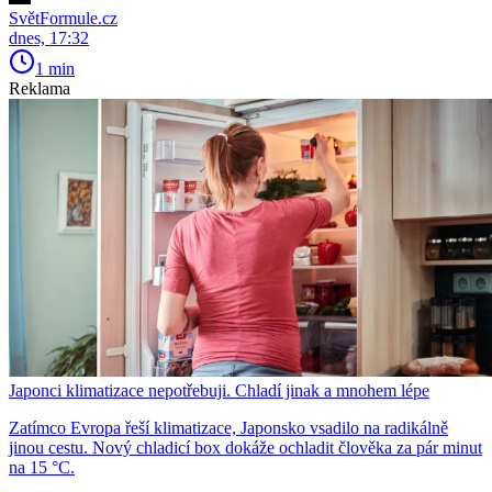
SvětFormule.cz
dnes, 17:32
1 min
Reklama
Japonci klimatizace nepotřebuji. Chladí jinak a mnohem lépe
Zatímco Evropa řeší klimatizace, Japonsko vsadilo na radikálně
jinou cestu. Nový chladicí box dokáže ochladit člověka za pár minut
na 15 °C.