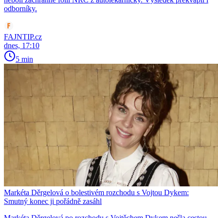
odborníky.
FAJNTIP.cz
dnes, 17:10
5 min
Markéta Děrgelová o bolestivém rozchodu s Vojtou Dykem:
Smutný konec ji pořádně zasáhl
Markéta Děrgelová po rozchodu s Vojtěchem Dykem nešla cestou