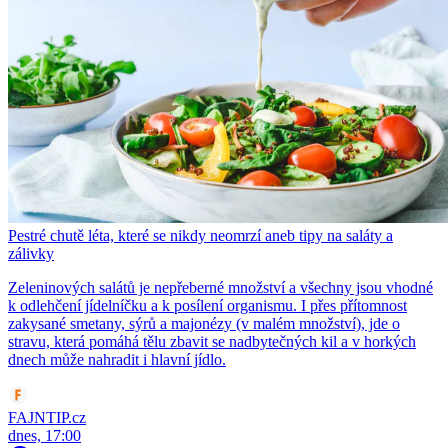
Pestré chutě léta, které se nikdy neomrzí aneb tipy na saláty a
zálivky
Zeleninových salátů je nepřeberné množství a všechny jsou vhodné
k odlehčení jídelníčku a k posílení organismu. I přes přítomnost
zakysané smetany, sýrů a majonézy (v malém množství), jde o
stravu, která pomáhá tělu zbavit se nadbytečných kil a v horkých
dnech může nahradit i hlavní jídlo.
FAJNTIP.cz
dnes, 17:00