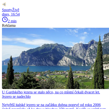
SportyŽivě
dnes, 16:54
2 min
Reklama
U Gardského jezera se stalo něco, na co místní čekali dvacet let.
Jezero se nadechlo
Největší italské jezero se na začátku dubna poprvé od roku 2006