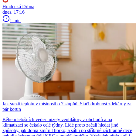
Hradecká Drbna
dnes, 17:16
1 min
Jak srazit teplotu v místnosti o 7 stupňů. Stačí drobnost z lékárny za
pár korun
Během letošních veder mizely ventilátory z obchodů a na
klimatizaci se čekalo celé týdny. Lidé proto začali hledat jiné
způsoby, jak doma zmírnit horko, a sáhli po stříbrné záchranné dece
neboli záchranné fólii NRC z autolékárničky. Výsledek překvapil i