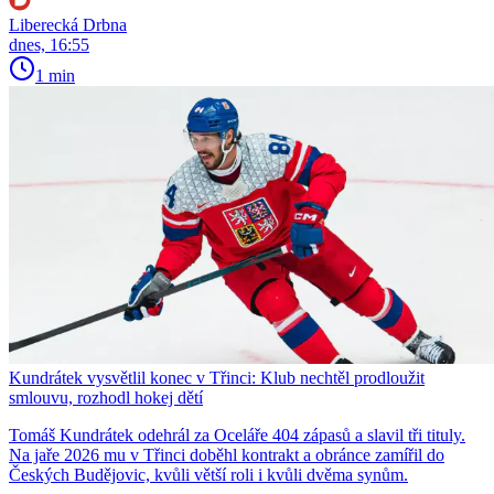
Liberecká Drbna
dnes, 16:55
1 min
Kundrátek vysvětlil konec v Třinci: Klub nechtěl prodloužit
smlouvu, rozhodl hokej dětí
Tomáš Kundrátek odehrál za Oceláře 404 zápasů a slavil tři tituly.
Na jaře 2026 mu v Třinci doběhl kontrakt a obránce zamířil do
Českých Budějovic, kvůli větší roli i kvůli dvěma synům.