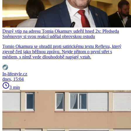
Drsný vtip na adresu Tomia Okamury udeřil hned 2x: Předseda
Sněmovny si svou reakcí udělal obrovskou ostudu
Tomio Okamura se ohradil proti satirickému textu Reflexu, který
zjevně četl jako běžnou zprávu. Nejde přitom o první střet s
médiem, s nímž vede dlouhodobě napjatý vztah.
In-lifestyle.cz
dnes, 15:04
3 min