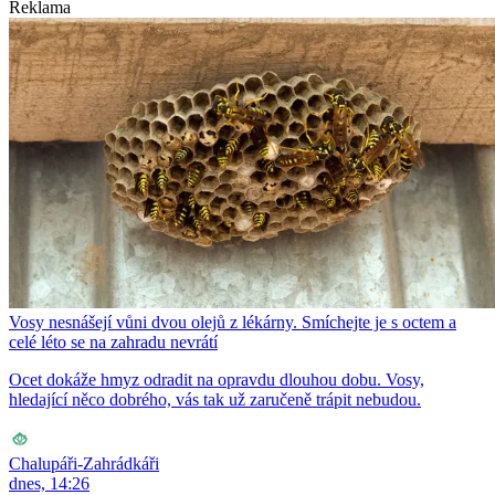
Reklama
Vosy nesnášejí vůni dvou olejů z lékárny. Smíchejte je s octem a
celé léto se na zahradu nevrátí
Ocet dokáže hmyz odradit na opravdu dlouhou dobu. Vosy,
hledající něco dobrého, vás tak už zaručeně trápit nebudou.
Chalupáři-Zahrádkáři
dnes, 14:26