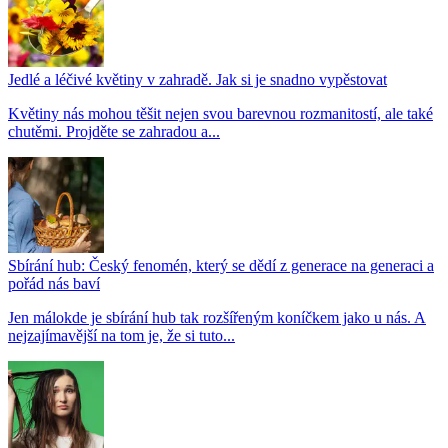
Jedlé a léčivé květiny v zahradě. Jak si je snadno vypěstovat
Květiny nás mohou těšit nejen svou barevnou rozmanitostí, ale také
chutěmi. Projděte se zahradou a...
Sbírání hub: Český fenomén, který se dědí z generace na generaci a
pořád nás baví
Jen málokde je sbírání hub tak rozšířeným koníčkem jako u nás. A
nejzajímavější na tom je, že si tuto...