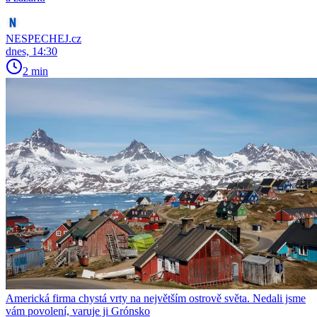
NESPECHEJ.cz
dnes, 14:30
2 min
Americká firma chystá vrty na největším ostrově světa. Nedali jsme
vám povolení, varuje ji Grónsko