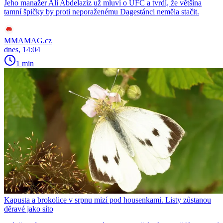
Jeho manažer Ali Abdelaziz už mluví o UFC a tvrdí, že většina
tamní špičky by proti neporaženému Dagestánci neměla stačit.
MMAMAG.cz
dnes, 14:04
1 min
Kapusta a brokolice v srpnu mizí pod housenkami. Listy zůstanou
děravé jako síto