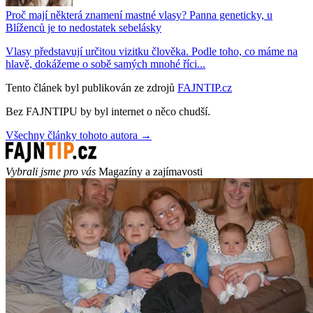
Proč mají některá znamení mastné vlasy? Panna geneticky, u
Blíženců je to nedostatek sebelásky
Vlasy představují určitou vizitku člověka. Podle toho, co máme na
hlavě, dokážeme o sobě samých mnohé říci...
Tento článek byl publikován ze zdrojů
FAJNTIP.cz
Bez FAJNTIPU by byl internet o něco chudší.
Všechny články tohoto autora →
Vybrali jsme pro vás
Magazíny a zajímavosti