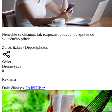
Nenechte se oklamat: Jak rozpoznat podvodnou zprávu od
skutečného přítele
Zdroj
:
fizkes / Depositphotos
Sdílet
Denní
výzva
0
Reklama
Další články z
FAJNTIP.cz