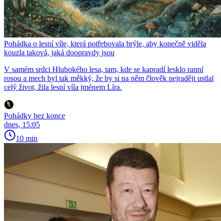
Pohádka o lesní víle, která potřebovala brýle, aby konečně viděla
kouzla taková, jaká doopravdy jsou
V samém srdci Hlubokého lesa, tam, kde se kapradí lesklo ranní
rosou a mech byl tak měkký, že by si na něm člověk nejraději ustlal
celý život, žila lesní víla jménem Líra.
Pohádky bez konce
dnes, 15:05
10 min