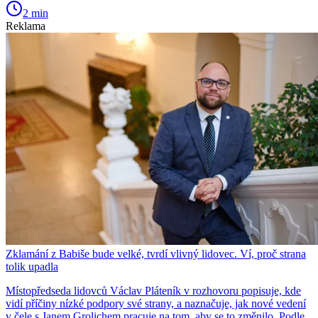
2 min
Reklama
Zklamání z Babiše bude velké, tvrdí vlivný lidovec. Ví, proč strana
tolik upadla
Místopředseda lidovců Václav Pláteník v rozhovoru popisuje, kde
vidí příčiny nízké podpory své strany, a naznačuje, jak nové vedení
v čele s Janem Grolichem pracuje na tom, aby se to změnilo. Podle