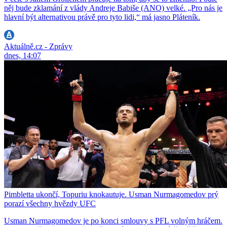
něj bude zklamání z vlády Andreje Babiše (ANO) velké. „Pro nás je
hlavní být alternativou právě pro tyto lidi,“ má jasno Pláteník.
Aktuálně.cz - Zprávy
dnes, 14:07
Pimbletta ukončí, Topuriu knokautuje. Usman Nurmagomedov prý
porazí všechny hvězdy UFC
Usman Nurmagomedov je po konci smlouvy s PFL volným hráčem.