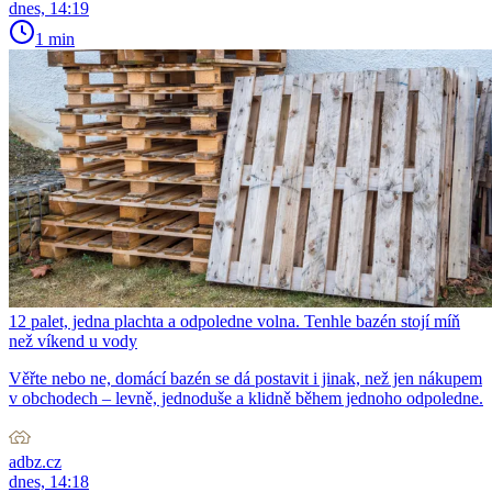
dnes, 14:19
1 min
12 palet, jedna plachta a odpoledne volna. Tenhle bazén stojí míň
než víkend u vody
Věřte nebo ne, domácí bazén se dá postavit i jinak, než jen nákupem
v obchodech – levně, jednoduše a klidně během jednoho odpoledne.
adbz.cz
dnes, 14:18