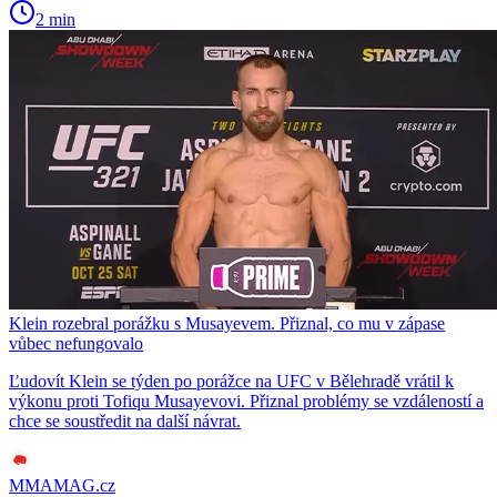
2 min
Klein rozebral porážku s Musayevem. Přiznal, co mu v zápase
vůbec nefungovalo
Ľudovít Klein se týden po porážce na UFC v Bělehradě vrátil k
výkonu proti Tofiqu Musayevovi. Přiznal problémy se vzdáleností a
chce se soustředit na další návrat.
MMAMAG.cz