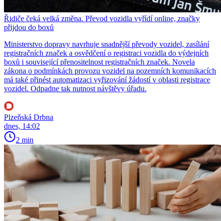
Řidiče čeká velká změna. Převod vozidla vyřídí online, značky
přijdou do boxů
Ministerstvo dopravy navrhuje snadnější převody vozidel, zasílání
registračních značek a osvědčení o registraci vozidla do výdejních
boxů i související přenositelnost registračních značek. Novela
zákona o podmínkách provozu vozidel na pozemních komunikacích
má také přinést automatizaci vyřizování žádostí v oblasti registrace
vozidel. Odpadne tak nutnost návštěvy úřadu.
Plzeňská Drbna
dnes, 14:02
2 min