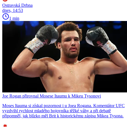
Ostravská Drbna
dnes, 14:53
1 min
Joe Rogan přirovnal Mosese Itaumu k Mikeu Tysonovi
Moses Itauma si získal pozornost i u Joea Rogana. Komentátor UFC
vyzdvihl rychlost mladého bojovníka těžké váhy a při debatě
připomněl, jak blízko měl Brit k historickému zápisu Mikea Tysona.