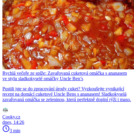
Rychlá večeře ze spíže: Zavařovaná cuketová omáčka s ananasem
ve stylu sladkokyselé omáčky Uncle Ben’s
Pustili jste se do zpracování úrody cuket? Vyzkoušejte vynikající
recept na domácí cuketové Uncle Bens s ananasem! Sladkokyselá
zavařovaná omáčka se zeleninou, která perfektně doplní rýži i maso.
Cooky.cz
dnes, 14:26
3 min