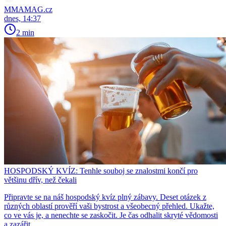
MMAMAG.cz
dnes, 14:37
2 min
HOSPODSKÝ KVÍZ: Tenhle souboj se znalostmi končí pro
většinu dřív, než čekali
Připravte se na náš hospodský kvíz plný zábavy. Deset otázek z
různých oblastí prověří vaši bystrost a všeobecný přehled. Ukažte,
co ve vás je, a nenechte se zaskočit. Je čas odhalit skryté vědomosti
a zazářit.