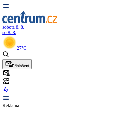
sobota 8. 8.
so 8. 8.
27°C
Přihlášení
Reklama