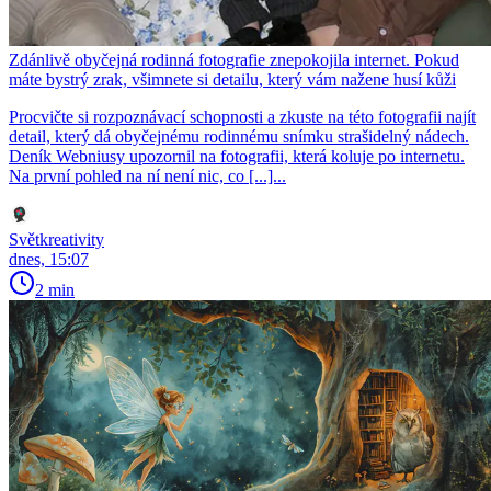
Zdánlivě obyčejná rodinná fotografie znepokojila internet. Pokud
máte bystrý zrak, všimnete si detailu, který vám nažene husí kůži
Procvičte si rozpoznávací schopnosti a zkuste na této fotografii najít
detail, který dá obyčejnému rodinnému snímku strašidelný nádech.
Deník Webniusy upozornil na fotografii, která koluje po internetu.
Na první pohled na ní není nic, co [...]...
Světkreativity
dnes, 15:07
2 min