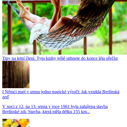
Tipy na letní čtení. Tyto knihy ještě stihnete do konce léta přečíst
I Němci mají v srpnu jedno tragické výročí: Jak vznikla Berlínská
zeď
V noci z 12. na 13. srpna v roce 1961 byla zahájena stavba
Berlínské zdi. Stavba, která měla délku 155 km...