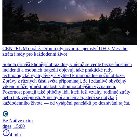
CENTRUM o páté: Dron u plynovodu, tajemství UFO, Messiho
ztráta i rady pro každodenní život
Sobota přináší klidnější obraz dne, v němž se vedle bezpečnostních
incidentů a osobních tragédií objevují také praktické rady,
technologické vychytávky a výhled k mimořádné noční obloze.
Zprávy z různých částí světa připomínají, že i zdánlivě obyčejný
víkend může přinést události s dlouhodobějším významem.
Pozornost poutají také příběhy lidí, kteří řeší vztahy, rodinné ztráty
nebo tlak veřejnosti. A nechybí ani témata, která se dotýkají
každodenního života — od vytápění paneláků po dozrávání rajčat.
Be Native extra
dnes, 15:00
4 min