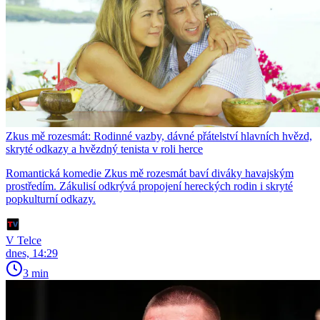
Zkus mě rozesmát: Rodinné vazby, dávné přátelství hlavních hvězd,
skryté odkazy a hvězdný tenista v roli herce
Romantická komedie Zkus mě rozesmát baví diváky havajským
prostředím. Zákulisí odkrývá propojení hereckých rodin i skryté
popkulturní odkazy.
V Telce
dnes, 14:29
3 min