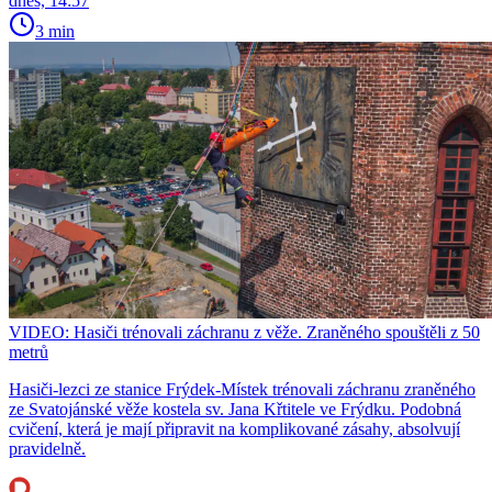
dnes, 14:57
3 min
VIDEO: Hasiči trénovali záchranu z věže. Zraněného spouštěli z 50
metrů
Hasiči-lezci ze stanice Frýdek-Místek trénovali záchranu zraněného
ze Svatojánské věže kostela sv. Jana Křtitele ve Frýdku. Podobná
cvičení, která je mají připravit na komplikované zásahy, absolvují
pravidelně.