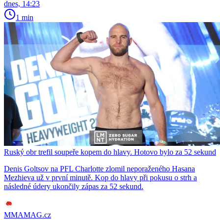
dnes, 14:23
1 min
Ruský obr trefil soupeře kopem do hlavy. Hotovo bylo za 52 sekund
Denis Goltsov na PFL Charlotte zlomil neporaženého Hasana
Mezhieva už v první minutě. Kop do hlavy při pokusu o strh a
následné údery ukončily zápas za 52 sekund.
MMAMAG.cz