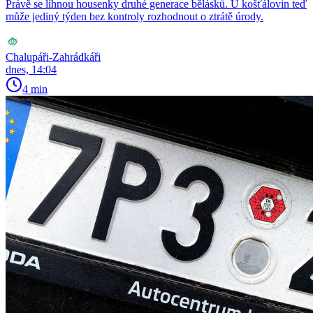
Právě se líhnou housenky druhé generace bělásků. U košťálovin teď
může jediný týden bez kontroly rozhodnout o ztrátě úrody.
Chalupáři-Zahrádkáři
dnes, 14:04
4 min