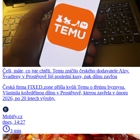
Češi, máte, co jste chtěli. Temu zničilo českého dodavatele Alzy.
Švadleny v Prostějově šijí poslední kusy, pak dílnu zavřou
Česká firma FIXED.zone přišla kvůli Temu o třetinu byznysu.
Vlastnila kožedělnou dílnu v Prostějově, kterou zavřela v únoru
2026, po 20 letech výroby.
Mobify.cz
dnes, 14:27
3 min