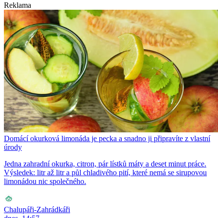
Reklama
Domácí okurková limonáda je pecka a snadno ji připravíte z vlastní
úrody
Jedna zahradní okurka, citron, pár lístků máty a deset minut práce.
Výsledek: litr až litr a půl chladivého pití, které nemá se sirupovou
limonádou nic společného.
Chalupáři-Zahrádkáři