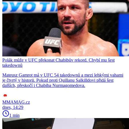
Polák může v UFC překonat Chabibův rekord. Chybí mu šest
takedownů
Mateusz Gamrot má v UFC 54 takedownů a mezi lehkými vahami
je čtvrtý v historii. Pokud proti Quillanu Salkilldovi přidá šest
dalších, přeskočí i Chabiba Nurmagomedova.
MMAMAG.cz
dnes, 14:29
1 min