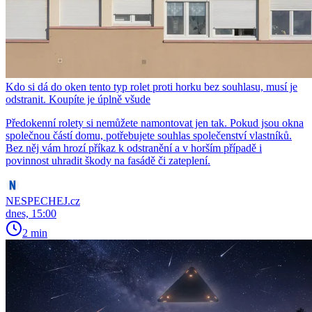
Kdo si dá do oken tento typ rolet proti horku bez souhlasu, musí je
odstranit. Koupíte je úplně všude
Předokenní rolety si nemůžete namontovat jen tak. Pokud jsou okna
společnou částí domu, potřebujete souhlas společenství vlastníků.
Bez něj vám hrozí příkaz k odstranění a v horším případě i
povinnost uhradit škody na fasádě či zateplení.
NESPECHEJ.cz
dnes, 15:00
2 min