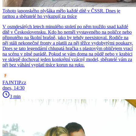
Tohoto japonského plyšáka mělo každé dítě v ČSSR. Dnes je
raritou a sběratelé ho vykupují za tisíce
V osmdesátých letech minulého století po něm toužilo snad každé
dítě v Československu. Kdo ho neměl vystaveného na poličce nebo
připnutého na školní brašně, jako by tehdy neexistoval. Rodiče na
něj stáli nekonečné fronty a platili za něj těžce vydobytými poukazy.
Dnes se tato legendární chlupatá hračka s plastovým obličejem vrací
na scénu v plné parádě. Pokud se vám doma na půdě nebo v krabici
ve sklepě dochoval jeden konkrétní vzácný model, sběratelé vám za
něj bez váhání vyplatí tisíce korun na ruku.
FAJNTIP.cz
dnes, 14:30
3 min