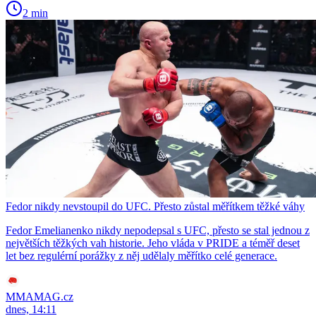
2 min
Fedor nikdy nevstoupil do UFC. Přesto zůstal měřítkem těžké váhy
Fedor Emelianenko nikdy nepodepsal s UFC, přesto se stal jednou z
největších těžkých vah historie. Jeho vláda v PRIDE a téměř deset
let bez regulérní porážky z něj udělaly měřítko celé generace.
MMAMAG.cz
dnes, 14:11